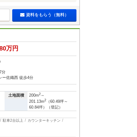
資料をもらう（無料）
680万円
島
7分
レー佐織西 徒歩4分
2
土地面積
200m
～
2
201.13m
（60.49坪～
60.84坪）（登記）
駐車2台以上
カウンターキッチン