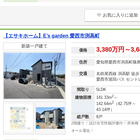
お気に入りに追加
【エサキホーム】E’s garden 愛西市渕高町
新築一戸建て
3,380万円～3,
価格
住所
愛知県愛西市渕高町蔭
交通
名鉄尾西線 渕高駅 徒歩
愛西市巡回バス セント
間取り
5LDK
2
建物面積
141.33m
～
2
142.64m
（42.75坪～
43.14坪）
総戸数
8戸
2階建て
設計住宅性能評価付
所有権
オール電化