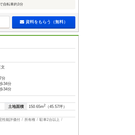
で自転車約3分
資料をもらう（無料）
証文
7分
歩34分
歩34分
2
土地面積
150.65m
（45.57坪）
宅性能評価付
所有権
駐車2台以上