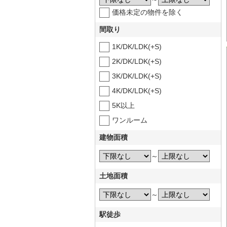
価格未定の物件を除く
間取り
1K/DK/LDK(+S)
2K/DK/LDK(+S)
3K/DK/LDK(+S)
4K/DK/LDK(+S)
5K以上
ワンルーム
建物面積
～
土地面積
～
駅徒歩