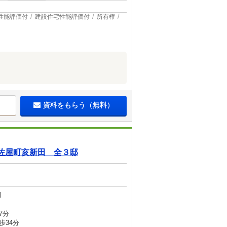
性能評価付
建設住宅性能評価付
所有権
資料をもらう（無料）
佐屋町亥新田 全３邸
田
7分
歩34分