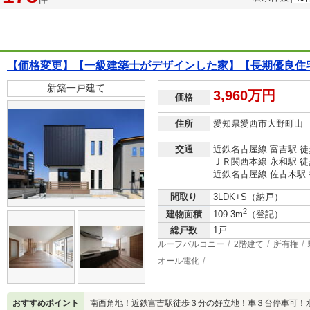
【価格変更】【一級建築士がデザインした家】【長期優良住
新築一戸建て
3,960万円
価格
住所
愛知県愛西市大野町山
交通
近鉄名古屋線 富吉駅 徒
ＪＲ関西本線 永和駅 徒
近鉄名古屋線 佐古木駅 
間取り
3LDK+S（納戸）
2
建物面積
109.3m
（登記）
総戸数
1戸
ルーフバルコニー
2階建て
所有権
オール電化
おすすめポイント
南西角地！近鉄富吉駅徒歩３分の好立地！車３台停車可！