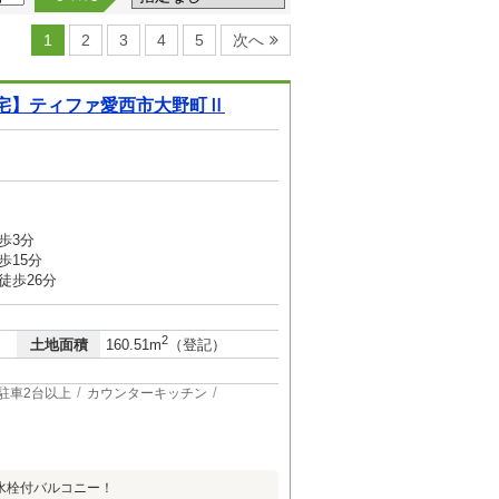
1
2
3
4
5
次へ
宅】ティファ愛西市大野町Ⅱ
歩3分
歩15分
徒歩26分
2
土地面積
160.51m
（登記）
駐車2台以上
カウンターキッチン
水栓付バルコニー！