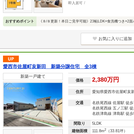
即入居可
おすすめポイント
《８/８更新！本日ご見学可能》23帖LDK×食洗機つき×2
お気に入りに追加
愛西市佐屋町亥新田 新築分譲住宅 全3棟
新築一戸建て
2,380万円
価格
住所
愛知県愛西市佐屋町亥
交通
名鉄尾西線 佐屋駅 徒歩
名鉄尾西線 五ノ三駅 徒
名鉄津島線 津島駅 徒歩
間取り
5LDK
2
建物面積
111.8m
（33.81坪）