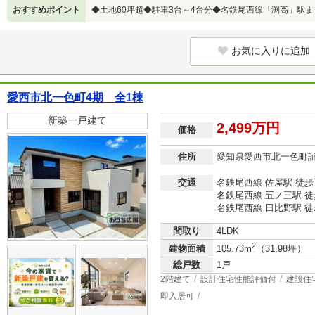
おすすめポイント
◆土地60坪超◆駐車3台～4台分◆名鉄尾西線「渕高」駅ま
お気に入りに追加
愛西市北一色町4期 全1棟
新築一戸建て
2,499万円
価格
住所
愛知県愛西市北一色町
交通
名鉄尾西線 佐屋駅 徒歩
名鉄尾西線 五ノ三駅 徒
名鉄尾西線 日比野駅 徒
間取り
4LDK
2
建物面積
105.73m
（31.98坪）
総戸数
1戸
2階建て
設計住宅性能評価付
建設住
即入居可