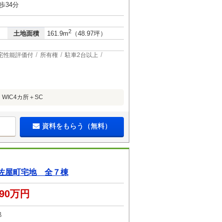
歩34分
2
土地面積
161.9m
（48.97坪）
宅性能評価付
所有権
駐車2台以上
IC4カ所＋SC
資料をもらう（無料）
佐屋町宅地 全７棟
090万円
地