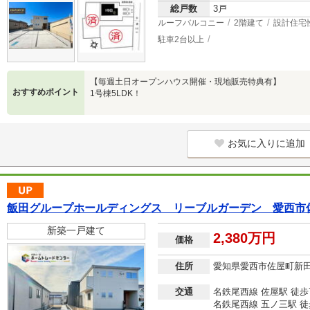
総戸数
3戸
ルーフバルコニー
2階建て
設計住宅
駐車2台以上
【毎週土日オープンハウス開催・現地販売特典有】
おすすめポイント
1号棟5LDK！
お気に入りに追加
飯田グループホールディングス リーブルガーデン 愛西市
新築一戸建て
2,380万円
価格
住所
愛知県愛西市佐屋町新
交通
名鉄尾西線 佐屋駅 徒歩
名鉄尾西線 五ノ三駅 徒