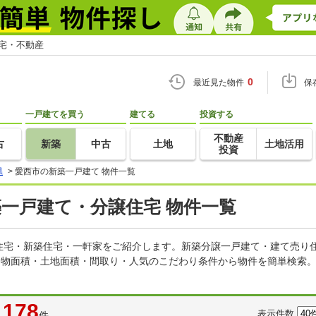
住宅・不動産
0
最近見た物件
保
一戸建てを買う
建てる
投資する
不動産
古
新築
中古
土地
土地活用
投資
県
>
愛西市の新築一戸建て 物件一覧
築一戸建て・分譲住宅 物件一覧
住宅・新築住宅・一軒家をご紹介します。新築分譲一戸建て・建て売り
建物面積・土地面積・間取り・人気のこだわり条件から物件を簡単検索。
178
表示件数
件