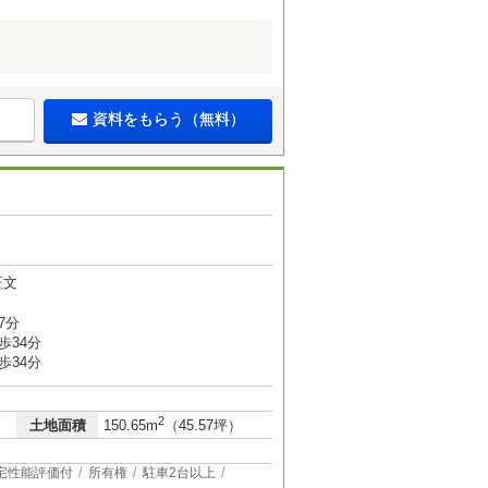
資料をもらう（無料）
証文
7分
歩34分
歩34分
2
土地面積
150.65m
（45.57坪）
宅性能評価付
所有権
駐車2台以上