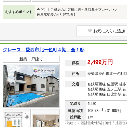
今だけ！ご成約のお客様に選べる特典をプレゼント♪
おすすめポイント
佐屋駅徒歩7分と好立地！
お気に入りに追加
グレース 愛西市北一色町４期 全１邸
新築一戸建て
2,499万円
価格
住所
愛知県愛西市北一色町
交通
名鉄尾西線 佐屋駅 徒歩
名鉄尾西線 五ノ三駅 徒
名鉄尾西線 日比野駅 徒
間取り
4LDK
2
建物面積
105.73m
（31.98坪）
総戸数
1戸
2階建て
設計住宅性能評価付
建設住