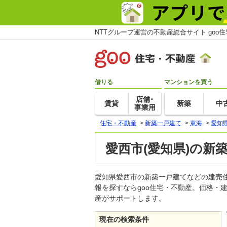
NTTグループ運営の不動産総合サイト goo
借りる
マンションを買う
店舗･
賃貸
新築
中
事業用
住宅・不動産
>
新築一戸建て
>
東海
>
愛知
愛西市(愛知県)の新
愛知県愛西市の新築一戸建てなどの建売
報を探すならgoo住宅・不動産。価格・
産がサポートします。
現在の検索条件