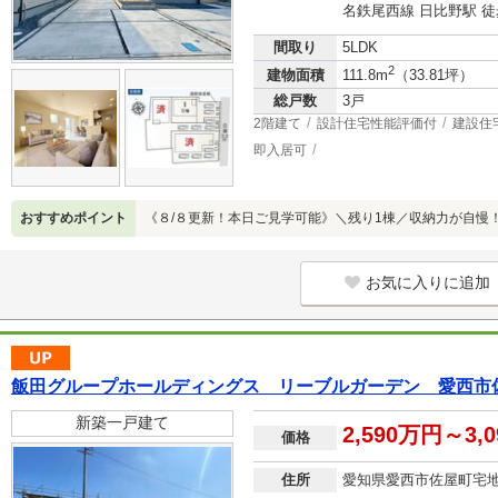
名鉄尾西線 日比野駅 徒
間取り
5LDK
2
建物面積
111.8m
（33.81坪）
総戸数
3戸
2階建て
設計住宅性能評価付
建設住
即入居可
おすすめポイント
《８/８更新！本日ご見学可能》＼残り1棟／収納力が自慢！W
お気に入りに追加
飯田グループホールディングス リーブルガーデン 愛西市
新築一戸建て
2,590万円～3,
価格
住所
愛知県愛西市佐屋町宅