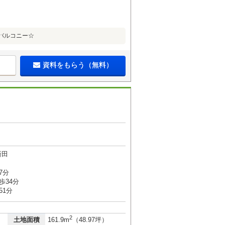
面バルコニー☆
資料をもらう（無料）
新田
7分
歩34分
51分
2
土地面積
161.9m
（48.97坪）