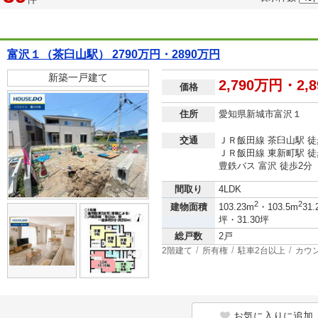
富沢１（茶臼山駅） 2790万円・2890万円
新築一戸建て
2,790万円・2,
価格
住所
愛知県新城市富沢１
交通
ＪＲ飯田線 茶臼山駅 徒
ＪＲ飯田線 東新町駅 徒
豊鉄バス 富沢 徒歩2分
間取り
4LDK
2
2
建物面積
103.23m
・103.5m
31.
坪・31.30坪
総戸数
2戸
2階建て
所有権
駐車2台以上
カウ
お気に入りに追加