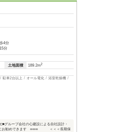
歩4分
15分
2
土地面積
189.2m
駐車2台以上
オール電化
浴室乾燥機
□■グループ会社の心建設による自社設計・
客様にお勧めできます ∞∞∞ ＜＜＜長期保