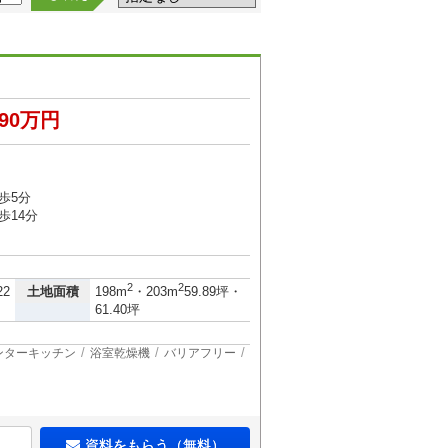
890万円
歩5分
歩14分
2
2
土地面積
22
198m
・203m
59.89坪・
61.40坪
ンターキッチン
浴室乾燥機
バリアフリー
資料をもらう（無料）