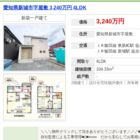
愛知県新城市字屋敷 3,240万円 4LDK
新築一戸建て
3,240万円
価格
住所
愛知県新城市字屋敷
交通
ＪＲ飯田線 東新町駅 徒
ＪＲ飯田線 新城駅 徒歩
間取り
4LDK
2
建物面積
104.33m
総戸数
-
2階建て
設計住宅性能評価付
所有権
＼＼＼物件クリックして頂きありがとうございます／／／■
自社監督による工事管理■□■∞∞∞ だから安心してお