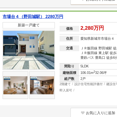
市場台４（野田城駅） 2280万円
新築一戸建て
2,280万円
価格
住所
愛知県新城市市場台４
交通
ＪＲ飯田線 野田城駅 徒
ＪＲ飯田線 東上駅 徒歩
豊鉄バス 豊島口 徒歩6
間取り
5LDK
2
建物面積
106.01m
32.06坪
総戸数
2戸
2階建て
設計住宅性能評価付
建設住
即入居可
お気に入りに追加