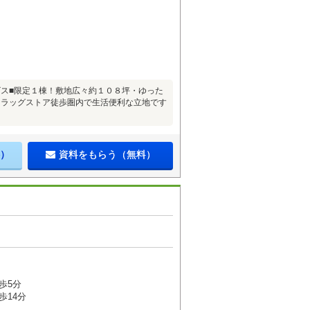
ビス■限定１棟！敷地広々約１０８坪・ゆった
ドラッグストア徒歩圏内で生活便利な立地です
）
資料をもらう（無料）
歩5分
歩14分