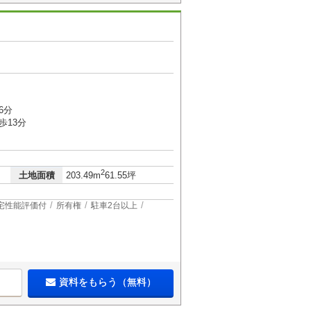
6分
歩13分
2
土地面積
203.49m
61.55坪
宅性能評価付
所有権
駐車2台以上
資料をもらう（無料）