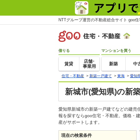
NTTグループ運営の不動産総合サイト goo
借りる
マンションを買う
店舗･
賃貸
新築
中
事業用
住宅・不動産
>
新築一戸建て
>
東海
>
愛知
新城市(愛知県)の新
愛知県新城市の新築一戸建てなどの建売
報を探すならgoo住宅・不動産。価格・
産がサポートします。
現在の検索条件