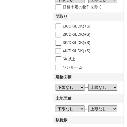
価格未定の物件を除く
間取り
1K/DK/LDK(+S)
2K/DK/LDK(+S)
3K/DK/LDK(+S)
4K/DK/LDK(+S)
5K以上
ワンルーム
建物面積
～
土地面積
～
駅徒歩