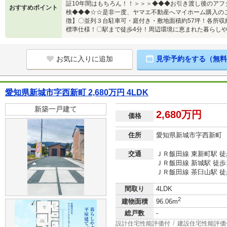
証10年間はもちろん！！＞＞＞◆◆◆お引き渡し後のアフ
おすすめポイント
検◆◆◆☆☆是非一度、ヤマエ不動産へマイホーム購入の
徴】〇並列３台駐車可・庭付き・敷地面積約57坪！各所収
標準仕様！〇駅まで徒歩4分！周辺環境に恵まれた暮らしや
お気に入りに追加
見学予約をする（無料
愛知県新城市字西新町 2,680万円 4LDK
新築一戸建て
2,680万円
価格
住所
愛知県新城市字西新町
交通
ＪＲ飯田線 東新町駅 徒
ＪＲ飯田線 新城駅 徒歩
ＪＲ飯田線 茶臼山駅 徒
間取り
4LDK
2
建物面積
96.06m
総戸数
-
設計住宅性能評価付
建設住宅性能評価