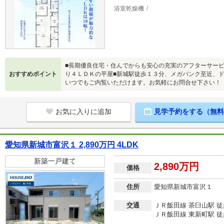
浴室乾燥機
■長期優良住宅・住んでからも安心の充実のアフターサー
おすすめポイント
り４ＬＤＫの平屋■新城駅徒歩１３分、メガバンク至近、
いつでもご内覧いただけます。お気軽にお問合せ下さい！
お気に入りに追加
見学予約をする（無料
愛知県新城市富沢１ 2,890万円 4LDK
新築一戸建て
2,890万円
価格
住所
愛知県新城市富沢１
交通
ＪＲ飯田線 茶臼山駅 徒
ＪＲ飯田線 東新町駅 徒