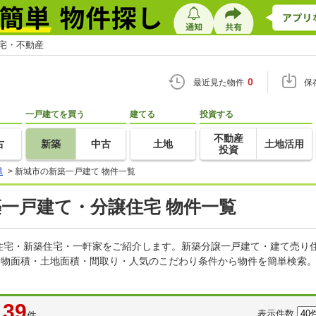
住宅・不動産
0
最近見た物件
保
一戸建てを買う
建てる
投資する
不動産
古
新築
中古
土地
土地活用
投資
県
>
新城市の新築一戸建て 物件一覧
築一戸建て・分譲住宅 物件一覧
住宅・新築住宅・一軒家をご紹介します。新築分譲一戸建て・建て売り
建物面積・土地面積・間取り・人気のこだわり条件から物件を簡単検索。
39
表示件数
件