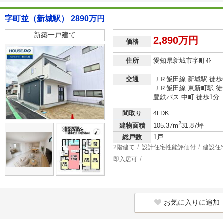
字町並（新城駅） 2890万円
新築一戸建て
2,890万円
価格
住所
愛知県新城市字町並
交通
ＪＲ飯田線 新城駅 徒歩
ＪＲ飯田線 東新町駅 徒
豊鉄バス 中町 徒歩1分
間取り
4LDK
2
建物面積
105.37m
31.87坪
総戸数
1戸
2階建て
設計住宅性能評価付
建設住
即入居可
お気に入りに追加