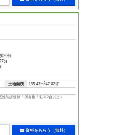
歩20分
27分
分
2
土地面積
155.47m
47.02坪
宅性能評価付
所有権
駐車2台以上
資料をもらう（無料）