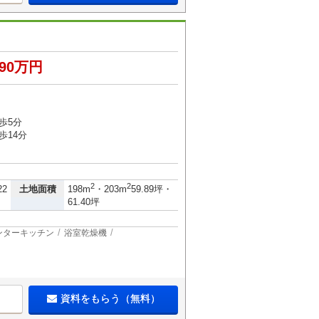
890万円
歩5分
歩14分
2
2
土地面積
22
198m
・203m
59.89坪・
61.40坪
ンターキッチン
浴室乾燥機
資料をもらう（無料）