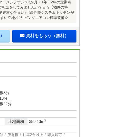
ターメンテナンス3か月・1年・2年の定期点
ご相談をしてみませんか？☆☆【物件の特
納豊富な住まい♪〇高性能システムキッチンが
すい立地♪〇リビングエアコン標準装備☆
）
資料をもらう（無料）
歩8分
13分
歩22分
2
土地面積
359.13m
付
所有権
駐車2台以上
即入居可