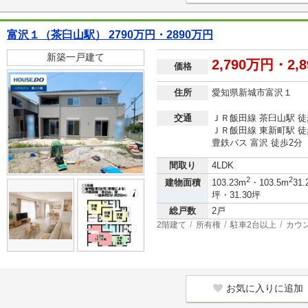
富沢１（茶臼山駅） 2790万円・2890万円
新築一戸建て
2,790万円・2,
価格
住所
愛知県新城市富沢１
交通
ＪＲ飯田線 茶臼山駅 徒
ＪＲ飯田線 東新町駅 徒
豊鉄バス 富沢 徒歩2分
間取り
4LDK
2
2
建物面積
103.23m
・103.5m
31.
坪・31.30坪
総戸数
2戸
2階建て
所有権
駐車2台以上
カウ
お気に入りに追加