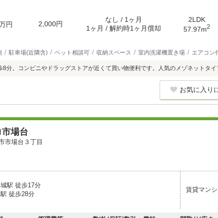
なし / 1ヶ月
2LDK
2,000円
万円
2
1ヶ月 / 解約時1ヶ月償却
57.97m
別
駐車場(近隣含)
ペット相談可
収納スペース
室内洗濯機置き場
エアコン
徒歩8分。コンビニやドラッグストアが近くて買い物便利です。人気のメゾネットタイ
お気に入り
ロ市場台
市市場台３丁目
城駅 徒歩17分
賃貸マンシ
駅 徒歩28分