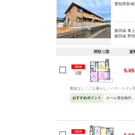
愛知県新城
飯田線 東上
飯田線 野田
間取り図
賃
NEW
5.05
1階
敷金なし
二人暮らし
バス・トイレ
おすすめポイント
オール電化物件。
NEW