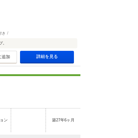
付き
プ。
詳細を見る
に追加
ョン
築27年6ヶ月