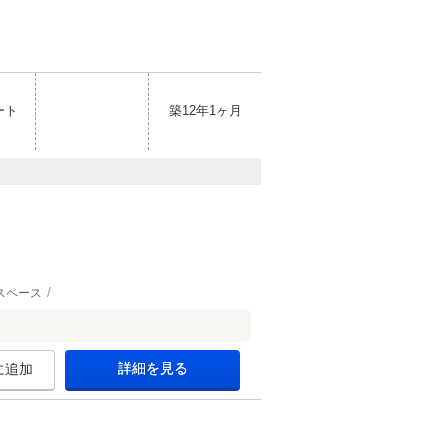
ート
築12年1ヶ月
スペース
詳細を見る
に追加