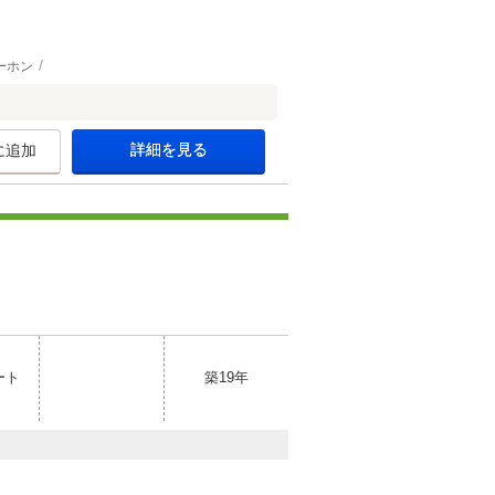
ーホン
詳細を見る
に追加
ート
築19年