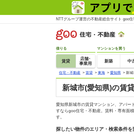
NTTグループ運営の不動産総合サイト goo
借りる
マンションを買う
店舗･
賃貸
新築
中
事業用
住宅・不動産
>
賃貸
>
東海
>
愛知県
>
新城
新城市(愛知県)の賃
愛知県新城市の賃貸マンション、アパー
すならgoo住宅・不動産。賃料・専有面
す。
探したい物件のエリア・検索条件を