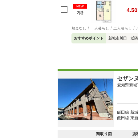
NEW
4.50
2階
敷金なし
一人暮らし
二人暮らし
おすすめポイント
新城市川田 近隣
セザン
愛知県新城
飯田線 新城
飯田線 東新
間取り図
賃