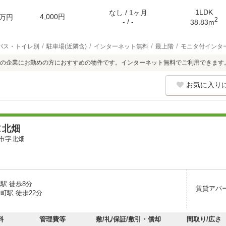
1LDK
なし / 1ヶ月
4,000円
万円
2
- / -
38.83m
バス・トイレ別
駐車場(近隣含)
インターネット無料
最上階
モニタ付インタ
の企業にお勤めの方におすすめの物件です。インターネット無料でご利用できます
お気に入り
ヌ北畑
市字北畑
駅 徒歩8分
賃貸アパ
町駅 徒歩22分
料
管理費等
敷/礼/保証/敷引・償却
間取り/広さ