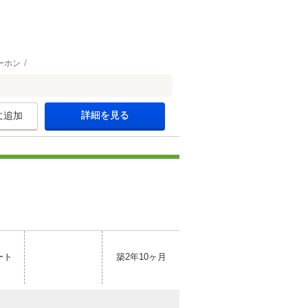
ーホン
。
詳細を見る
に追加
ート
築2年10ヶ月