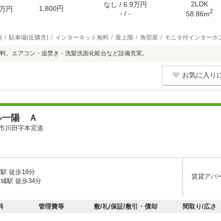
2LDK
なし / 6.9万円
1,800円
万円
2
- / -
58.86m
別
駐車場(近隣含)
インターネット無料
最上階
角部屋
モニタ付インターホ
料。エアコン・追焚き・洗髪洗面化粧台など設備充実。
お気に入り
ル一陽 Ａ
市川田字本宮道
駅 徒歩18分
賃貸アパ
城駅 徒歩34分
料
管理費等
敷/礼/保証/敷引・償却
間取り/広さ