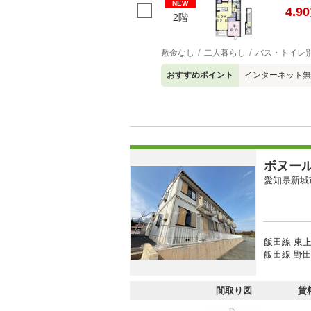
NEW
4.90
2階
敷金なし
二人暮らし
バス・トイレ
おすすめポイント
インターネット無
ボヌー
愛知県新城
飯田線 東上
飯田線 野田
間取り図
賃