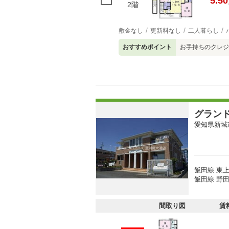
5.50
2階
敷金なし
更新料なし
二人暮らし
おすすめポイント
お手持ちのクレジ
グラン
愛知県新城
飯田線 東上
飯田線 野田
間取り図
賃