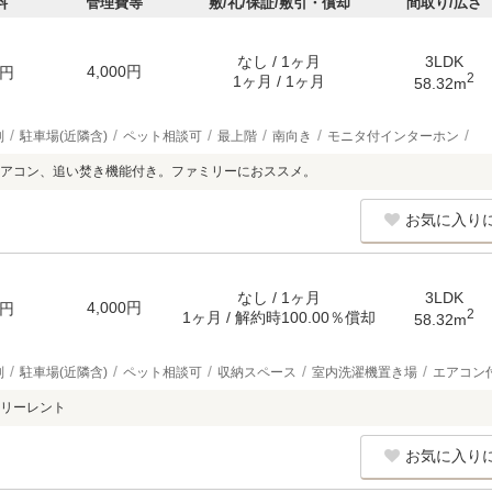
料
管理費等
敷/礼/保証/敷引・償却
間取り/広さ
なし / 1ヶ月
3LDK
4,000円
円
2
1ヶ月 / 1ヶ月
58.32m
別
駐車場(近隣含)
ペット相談可
最上階
南向き
モニタ付インターホン
アコン、追い焚き機能付き。ファミリーにおススメ。
お気に入り
なし / 1ヶ月
3LDK
4,000円
円
2
1ヶ月 / 解約時100.00％償却
58.32m
別
駐車場(近隣含)
ペット相談可
収納スペース
室内洗濯機置き場
エアコン
リーレント
お気に入り