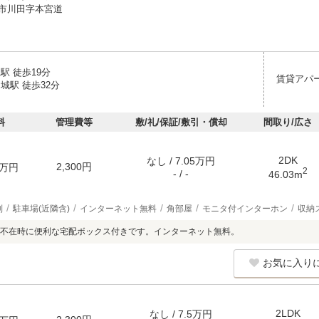
市川田字本宮道
駅 徒歩19分
賃貸アパ
城駅 徒歩32分
料
管理費等
敷/礼/保証/敷引・償却
間取り/広さ
2DK
なし / 7.05万円
2,300円
万円
2
- / -
46.03m
別
駐車場(近隣含)
インターネット無料
角部屋
モニタ付インターホン
収納
不在時に便利な宅配ボックス付きです。インターネット無料。
お気に入り
2LDK
なし / 7.5万円