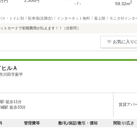
2,300円
万円
2
- / -
59.32m
バス・トイレ別
駐車場(近隣含)
インターネット無料
最上階
モニタ付インタ
ットカードで初期費用が払えます！！（分割可）
お気に入り
ドヒルＡ
市川田字新平
駅 徒歩11分
賃貸アパ
城駅 徒歩33分
料
管理費等
敷/礼/保証/敷引・償却
間取り/広さ