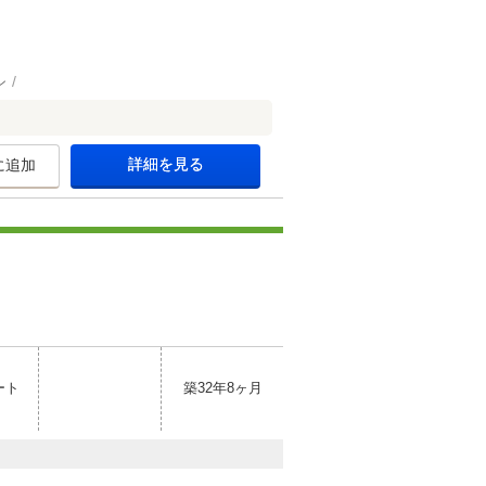
ン
詳細を見る
に追加
ート
築32年8ヶ月