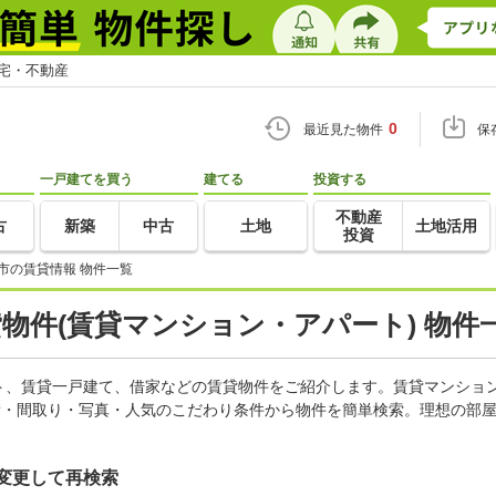
住宅・不動産
0
最近見た物件
保
一戸建てを買う
建てる
投資する
不動産
古
新築
中古
土地
土地活用
投資
市の賃貸情報 物件一覧
貸物件(賃貸マンション・アパート) 物件
ト、賃貸一戸建て、借家などの賃貸物件をご紹介します。賃貸マンショ
積・間取り・写真・人気のこだわり条件から物件を簡単検索。理想の部屋
変更して再検索