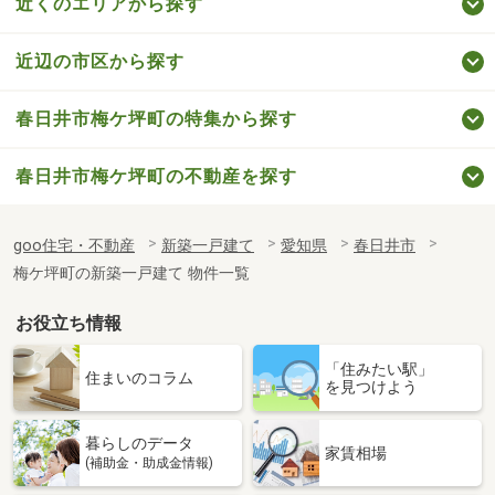
近くのエリアから探す
近辺の市区から探す
春日井市梅ケ坪町の特集から探す
春日井市梅ケ坪町の不動産を探す
goo住宅・不動産
新築一戸建て
愛知県
春日井市
梅ケ坪町の新築一戸建て 物件一覧
お役立ち情報
「住みたい駅」
住まいのコラム
を見つけよう
暮らしのデータ
家賃相場
(補助金・助成金情報)