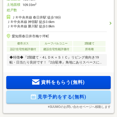
土地面積
2
109.33m
総戸数
-
ＪＲ中央本線 春日井駅 徒歩18分
ＪＲ中央本線 神領駅 徒歩3.6km
ＪＲ中央本線 勝川駅 徒歩3.8km
愛知県春日井市梅ケ坪町
都市ガス
ルーフバルコニー
2階建て
設計住宅性能評価付
建設住宅性能評価付
所有権
◆特徴◆『2階建て・4ＬＤＫ＋ＳＩＣ』リビング南向き19
帖・日当たり良好です！『2台駐車』角地にありスペースに余
裕をもって駐車が可能です！『大容量収納』全居室収納付
き、パントリー、シューズクローゼットもあるため収納スペ
ースには困りません！『土間収納』ベビーカーやアウトドア
資料をもらう(無料)
用品が置ける便利な土間収納！『スタディカウンター』在宅
ワークや家事に便利なユーティリティー！◆設備仕様◆『長
期優良住宅取得』税制面優遇の長期優良住宅取得！『耐震等
見学予約をする(無料)
級3』地震強い最大耐震等級3取得！地震保険に半額で入るこ
とができます！
※SUUMOのお問い合わせページへ移動します