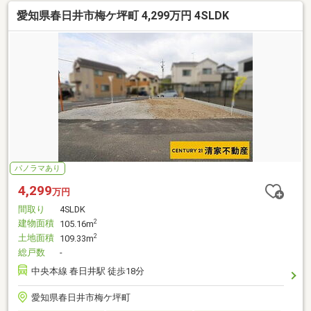
愛知県春日井市梅ケ坪町 4,299万円 4SLDK
パノラマあり
4,299
万円
間取り
4SLDK
建物面積
2
105.16m
土地面積
2
109.33m
総戸数
-
中央本線 春日井駅 徒歩18分
愛知県春日井市梅ケ坪町