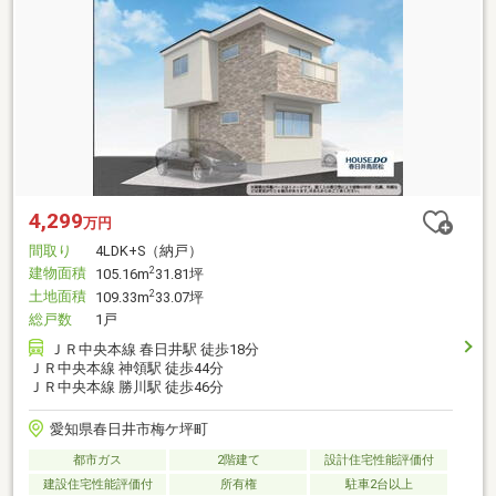
4,299
万円
間取り
4LDK+S（納戸）
建物面積
2
105.16m
31.81坪
土地面積
2
109.33m
33.07坪
総戸数
1戸
ＪＲ中央本線 春日井駅 徒歩18分
ＪＲ中央本線 神領駅 徒歩44分
ＪＲ中央本線 勝川駅 徒歩46分
愛知県春日井市梅ケ坪町
都市ガス
2階建て
設計住宅性能評価付
建設住宅性能評価付
所有権
駐車2台以上