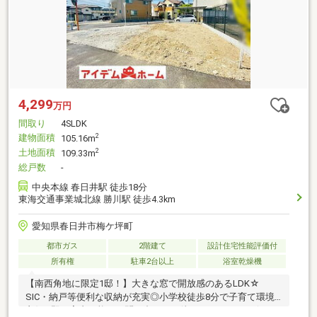
4,299
万円
間取り
4SLDK
建物面積
2
105.16m
土地面積
2
109.33m
総戸数
-
中央本線 春日井駅 徒歩18分
東海交通事業城北線 勝川駅 徒歩4.3km
愛知県春日井市梅ケ坪町
都市ガス
2階建て
設計住宅性能評価付
所有権
駐車2台以上
浴室乾燥機
【南西角地に限定1邸！】大きな窓で開放感のあるLDK☆
SIC・納戸等便利な収納が充実◎小学校徒歩8分で子育て環境
良好♪ 即日案内可能！お問い合わせお待ちしております☆