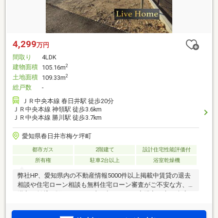
4,299
万円
間取り
4LDK
建物面積
2
105.16m
土地面積
2
109.33m
総戸数
-
ＪＲ中央本線 春日井駅 徒歩20分
ＪＲ中央本線 神領駅 徒歩3.6km
ＪＲ中央本線 勝川駅 徒歩3.7km
愛知県春日井市梅ケ坪町
都市ガス
2階建て
設計住宅性能評価付
所有権
駐車2台以上
浴室乾燥機
弊社HP、愛知県内の不動産情報5000件以上掲載中賃貸の退去
相談や住宅ローン相談も無料住宅ローン審査がご不安な方、
購入か賃貸で悩まれている方、初めてのお家購入の方は当店
にお任せください。当店であれば、頭金、自己資金がなくて
もお家の購入が可能引っ越し費用や家具家電の費用、カーポ