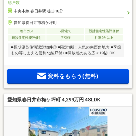
総戸数
-
中央本線 春日井駅 徒歩18分
愛知県春日井市梅ケ坪町
都市ガス
2階建て
設計住宅性能評価付
建設住宅性能評価付
所有権
駐車2台以上
■長期優良住宅認定物件◎ ■限定1邸！人気の南西角地☆ ■季節
もの等しまえる便利な納戸付♪ ■開放感のある広々19帖LDK！
明るい3面採光！ ■小学校近く、お子様の通学安心◎
資料をもらう(無料)
愛知県春日井市梅ケ坪町 4,299万円 4SLDK