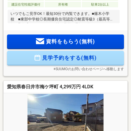
建設住宅性能評価付
所有権
駐車2台以上
いつでもご見学OK！最短30分で内覧できます。■篠木小学
校 ■東部中学校◎長期優良住宅認定◎耐震等級3（最高等
級）取得◎ゆとりのLDK19帖≪見学は最短30分から≫8:00～
20:00、ご希望の時間にご案内いたします。◆赤色「見学予
約」をタップ→日時をお選びください。≪お急ぎの方はお電
資料をもらう(無料)
話で≫◇青色の電話マークをタップ自己資金が少ない方、他
にお借入がある方も大歓迎です。諸費用込みの資金計画か
ら、お客様に合った金融機関選びまでサポートいたします。
見学予約をする(無料)
FP無料相談で、将来の家計まで見据えたご提案をいたしま
す。「まずは話だけでも」という方もお気軽にどうぞ◇
※SUUMOのお問い合わせページへ移動します
愛知県春日井市梅ケ坪町 4,299万円 4LDK