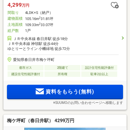
4,299
万円
間取り
4LDK+S（納戸）
建物面積
2
105.16m
31.81坪
土地面積
2
109.33m
33.07坪
総戸数
1戸
ＪＲ中央本線 春日井駅 徒歩18分
ＪＲ中央本線 神領駅 徒歩44分
ゆとりーとライン 小幡緑地 徒歩72分
愛知県春日井市梅ケ坪町
都市ガス
2階建て
設計住宅性能評価付
建設住宅性能評価付
所有権
駐車2台以上
資料をもらう(無料)
※SUUMOのお問い合わせページへ移動します
梅ケ坪町（春日井駅） 4299万円