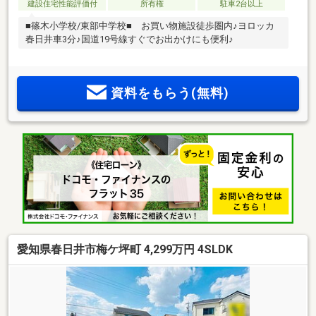
建設住宅性能評価付
所有権
駐車2台以上
■篠木小学校/東部中学校■ お買い物施設徒歩圏内♪ヨロッカ
春日井車3分♪国道19号線すぐでお出かけにも便利♪
資料をもらう(無料)
愛知県春日井市梅ケ坪町 4,299万円 4SLDK