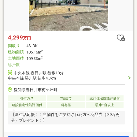
4,299
万円
間取り
4SLDK
建物面積
2
105.16m
土地面積
2
109.33m
総戸数
-
中央本線 春日井駅 徒歩18分
中央本線 勝川駅 徒歩4.3km
愛知県春日井市梅ケ坪町
都市ガス
2階建て
設計住宅性能評価付
建設住宅性能評価付
所有権
駐車2台以上
【新生活応援！！当物件をご契約された方へ商品券（9.9万円
分）プレゼント！】