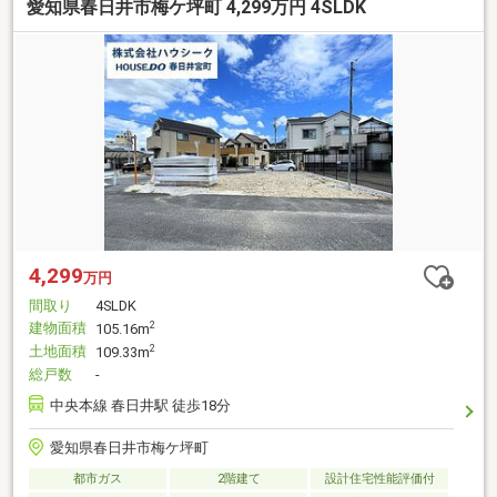
愛知県春日井市梅ケ坪町 4,299万円 4SLDK
4,299
万円
間取り
4SLDK
建物面積
2
105.16m
土地面積
2
109.33m
総戸数
-
中央本線 春日井駅 徒歩18分
愛知県春日井市梅ケ坪町
都市ガス
2階建て
設計住宅性能評価付