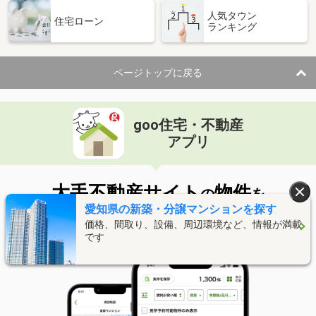
人気タウン
住宅ローン
ランキング
ページトップに戻る
goo住宅・不動産
アプリ
大手不動産サイト
物件
の
を
愛知県の新築・分譲マンションを探す
まとめて検索！
価格、間取り、設備、周辺環境など、情報が満載
です