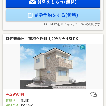
資料をもらう(無料)
ートや太陽光、蓄電池などのオプション工事代も住宅ローン
に組み込めます。車のローン等を住宅ローンにまとめられ
る、おまとめローン取り扱い銀行のご紹介も可能です。資料
見学予約をする(無料)
請求、複数内覧、近隣物件との比較等、お気軽にご相談くだ
さい
※SUUMOのお問い合わせページへ移動します
愛知県春日井市梅ケ坪町 4,299万円 4SLDK
4,299
万円
間取り
4SLDK
建物面積
2
105.16m