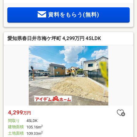
資料をもらう(無料)
愛知県春日井市梅ケ坪町 4,299万円 4SLDK
4,299
万円
間取り
4SLDK
建物面積
2
105.16m
土地面積
2
109.33m