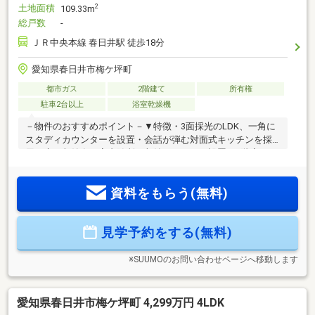
土地面積
2
109.33m
総戸数
-
ＪＲ中央本線 春日井駅 徒歩18分
愛知県春日井市梅ケ坪町
都市ガス
2階建て
所有権
駐車2台以上
浴室乾燥機
－物件のおすすめポイント－▼特徴・3面採光のLDK、一角に
スタディカウンターを設置・会話が弾む対面式キッチンを採
用、床下収納有・室内随所に収納スペースを設置・2階廊下に
約2.2帖のストレージスペース有・主寝室は約7.2帖の広さ、南
向きバルコニー付・玄関をすっきり保てるSICを設置・駐車ス
資料をもらう(無料)
ペース2台分有(車種による)▼設備・浴室乾燥機▼周辺環境・
ナフコ不二屋春日井店 徒歩10分(約800m)・セブンイレブン春
日井篠木町1丁目店 徒歩3分(約210m)■ ご希望の住まい探しを
見学予約をする(無料)
お手伝いします ━━━━━・・・物件の詳細・ご相談はお気
軽にお問い合わせください。
※SUUMOのお問い合わせページへ移動します
愛知県春日井市梅ケ坪町 4,299万円 4LDK