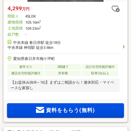
4,299
万円
間取り
4SLDK
建物面積
2
105.16m
土地面積
2
109.33m
総戸数
-
中央本線 春日井駅 徒歩18分
中央本線 神領駅 徒歩3.6km
愛知県春日井市梅ケ坪町
都市ガス
2階建て
設計住宅性能評価付
建設住宅性能評価付
所有権
駐車2台以上
【お盆休み(8/8～16)】まずはご相談から！連休対応・マイペ
ースな家探し
資料をもらう(無料)