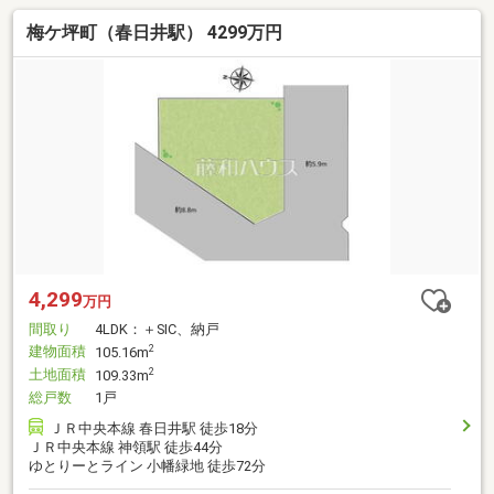
梅ケ坪町（春日井駅） 4299万円
4,299
万円
間取り
4LDK：＋SIC、納戸
建物面積
2
105.16m
土地面積
2
109.33m
総戸数
1戸
ＪＲ中央本線 春日井駅 徒歩18分
ＪＲ中央本線 神領駅 徒歩44分
ゆとりーとライン 小幡緑地 徒歩72分