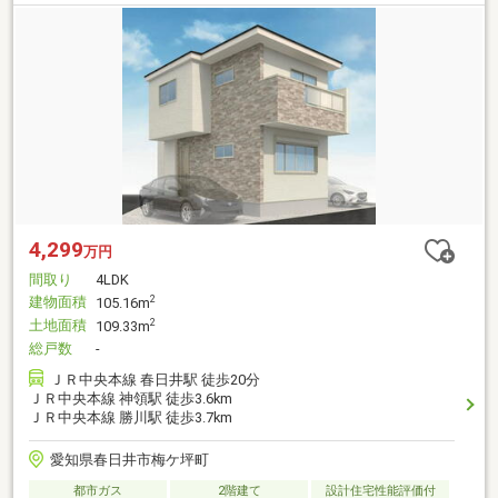
4,299
万円
間取り
4LDK
建物面積
2
105.16m
土地面積
2
109.33m
総戸数
-
ＪＲ中央本線 春日井駅 徒歩20分
ＪＲ中央本線 神領駅 徒歩3.6km
ＪＲ中央本線 勝川駅 徒歩3.7km
愛知県春日井市梅ケ坪町
都市ガス
2階建て
設計住宅性能評価付