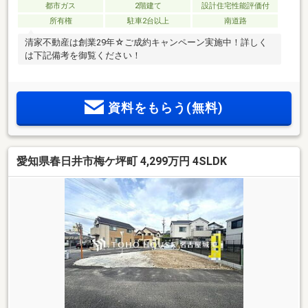
都市ガス
2階建て
設計住宅性能評価付
所有権
駐車2台以上
南道路
清家不動産は創業29年☆ご成約キャンペーン実施中！詳しく
は下記備考を御覧ください！
資料をもらう(無料)
愛知県春日井市梅ケ坪町 4,299万円 4SLDK