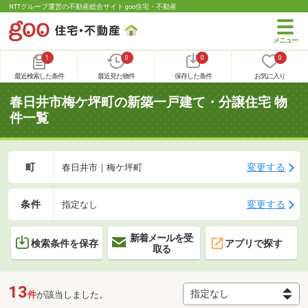
NTTグループ運営の不動産総合サイト goo住宅・不動産
1
0
0
0
最近検索した条件
最近見た物件
保存した条件
お気に入り
春日井市梅ケ坪町の新築一戸建て・分譲住宅 物
件一覧
町
変更する
春日井市｜梅ケ坪町
条件
変更する
指定なし
新着メールを受
検索条件を保存
アプリで探す
取る
13
件
が該当しました。