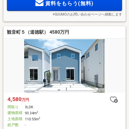
資料をもらう(無料)
※SUUMOのお問い合わせページへ移動します
観音町５（道徳駅） 4580万円
4,580
万円
間取り
3LDK
建物面積
2
93.34m
土地面積
2
110.55m
総戸数
-