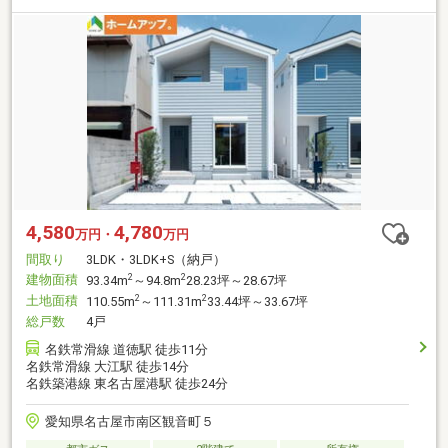
4,580
4,780
万円・
万円
間取り
3LDK・3LDK+S（納戸）
建物面積
2
2
93.34m
～94.8m
28.23坪～28.67坪
土地面積
2
2
110.55m
～111.31m
33.44坪～33.67坪
総戸数
4戸
名鉄常滑線 道徳駅 徒歩11分
名鉄常滑線 大江駅 徒歩14分
名鉄築港線 東名古屋港駅 徒歩24分
愛知県名古屋市南区観音町５