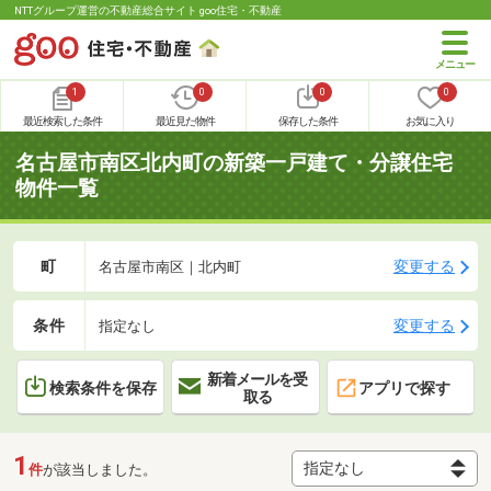
NTTグループ運営の不動産総合サイト goo住宅・不動産
1
0
0
0
最近検索した条件
最近見た物件
保存した条件
お気に入り
名古屋市南区北内町の新築一戸建て・分譲住宅
物件一覧
町
変更する
名古屋市南区｜北内町
条件
変更する
指定なし
新着メールを受
検索条件を保存
アプリで探す
取る
1
件
が該当しました。