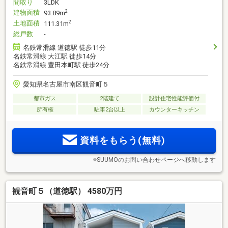
間取り
3LDK
建物面積
2
93.89m
土地面積
2
111.31m
総戸数
-
名鉄常滑線 道徳駅 徒歩11分
名鉄常滑線 大江駅 徒歩14分
名鉄常滑線 豊田本町駅 徒歩24分
愛知県名古屋市南区観音町５
都市ガス
2階建て
設計住宅性能評価付
所有権
駐車2台以上
カウンターキッチン
資料をもらう(無料)
※SUUMOのお問い合わせページへ移動します
観音町５（道徳駅） 4580万円