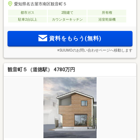
愛知県名古屋市南区観音町５
都市ガス
2階建て
所有権
駐車2台以上
カウンターキッチン
浴室乾燥機
資料をもらう(無料)
※SUUMOのお問い合わせページへ移動します
観音町５（道徳駅） 4780万円