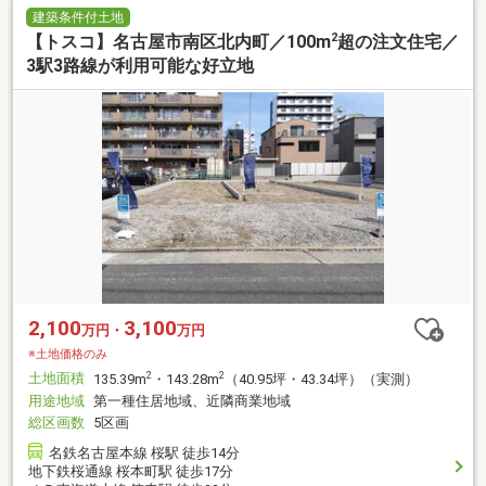
建築条件付土地
2
【トスコ】名古屋市南区北内町／100m
超の注文住宅／
3駅3路線が利用可能な好立地
2,100
3,100
万円・
万円
※土地価格のみ
土地面積
2
2
135.39m
・143.28m
（40.95坪・43.34坪）（実測）
用途地域
第一種住居地域、近隣商業地域
総区画数
5区画
名鉄名古屋本線 桜駅 徒歩14分
地下鉄桜通線 桜本町駅 徒歩17分