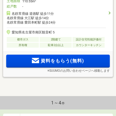
土地面積
2
110.55m
総戸数
-
名鉄常滑線 道徳駅 徒歩11分
名鉄常滑線 大江駅 徒歩14分
名鉄常滑線 豊田本町駅 徒歩24分
愛知県名古屋市南区観音町５
都市ガス
2階建て
設計住宅性能評価付
所有権
駐車2台以上
カウンターキッチン
資料をもらう(無料)
※SUUMOのお問い合わせページへ移動します
1～4
件