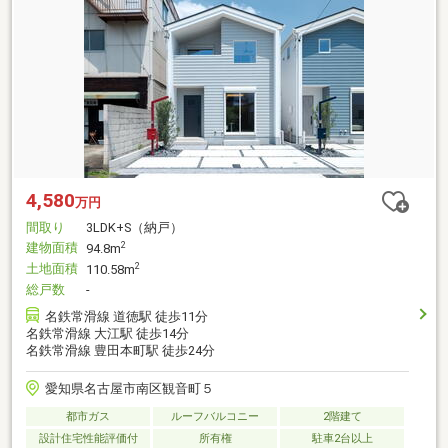
4,580
万円
間取り
3LDK+S（納戸）
建物面積
2
94.8m
土地面積
2
110.58m
総戸数
-
名鉄常滑線 道徳駅 徒歩11分
名鉄常滑線 大江駅 徒歩14分
名鉄常滑線 豊田本町駅 徒歩24分
愛知県名古屋市南区観音町５
都市ガス
ルーフバルコニー
2階建て
設計住宅性能評価付
所有権
駐車2台以上