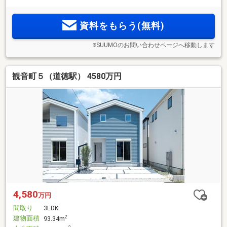
資料をもらう(無料)
※SUUMOのお問い合わせページへ移動します
観音町５（道徳駅） 4580万円
4,580
万円
間取り
3LDK
建物面積
2
93.34m