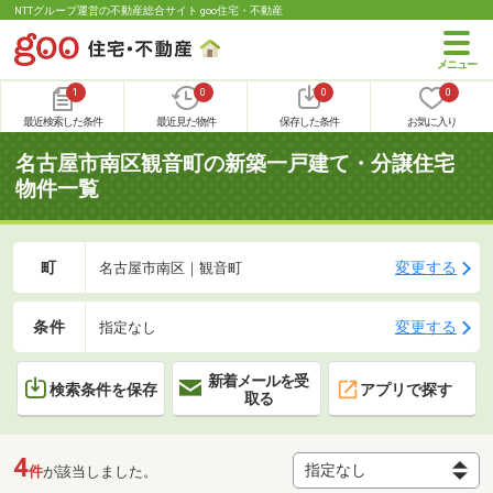
NTTグループ運営の不動産総合サイト goo住宅・不動産
1
0
0
0
最近検索した条件
最近見た物件
保存した条件
お気に入り
名古屋市南区観音町の新築一戸建て・分譲住宅
物件一覧
町
変更する
名古屋市南区｜観音町
条件
変更する
指定なし
新着メールを受
検索条件を保存
アプリで探す
取る
4
件
が該当しました。