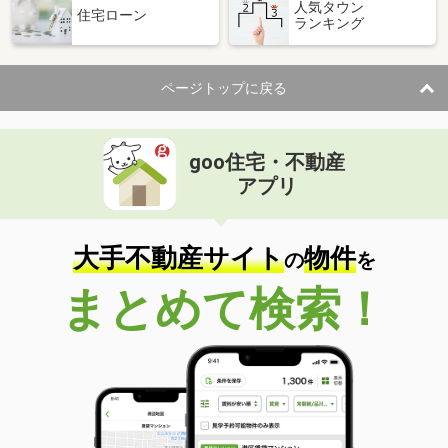
人気タウン
住宅ローン
ランキング
ページトップに戻る
goo住宅・不動産
アプリ
大手不動産サイト
物件
の
を
まとめて検索！