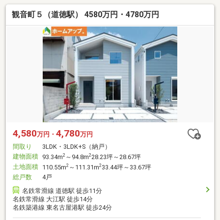
観音町５（道徳駅） 4580万円・4780万円
4,580
4,780
万円・
万円
間取り
3LDK・3LDK+S（納戸）
建物面積
2
2
93.34m
～94.8m
28.23坪～28.67坪
土地面積
2
2
110.55m
～111.31m
33.44坪～33.67坪
総戸数
4戸
名鉄常滑線 道徳駅 徒歩11分
名鉄常滑線 大江駅 徒歩14分
名鉄築港線 東名古屋港駅 徒歩24分