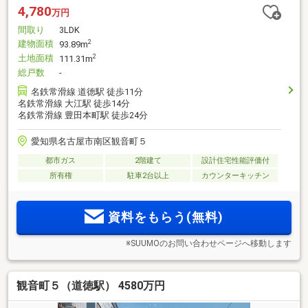
4,780
万円
間取り
3LDK
建物面積
2
93.89m
土地面積
2
111.31m
総戸数
-
名鉄常滑線 道徳駅 徒歩11分
名鉄常滑線 大江駅 徒歩14分
名鉄常滑線 豊田本町駅 徒歩24分
愛知県名古屋市南区観音町５
都市ガス
2階建て
設計住宅性能評価付
所有権
駐車2台以上
カウンターキッチン
資料をもらう(無料)
※SUUMOのお問い合わせページへ移動します
観音町５（道徳駅） 4580万円