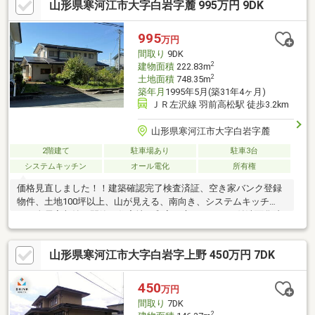
山形県寒河江市大字白岩字麓 995万円 9DK
995
万円
間取り
9DK
2
建物面積
222.83m
2
土地面積
748.35m
築年月
1995年5月(築31年4ヶ月)
ＪＲ左沢線 羽前高松駅 徒歩3.2km
山形県寒河江市大字白岩字麓
2階建て
駐車場あり
駐車3台
システムキッチン
オール電化
所有権
価格見直しました！！建築確認完了検査済証、空き家バンク登録
物件、土地100坪以上、山が見える、南向き、システムキッチ
ン、全居室収納、閑静な住宅地、和室、庭、シャワー付洗面化粧
台、トイレ3ヶ所、浴室１坪以上、２階建、温水洗浄便座、パント
リー（食器・食品の収納庫）、全居室６畳以上、周辺交通量少な
山形県寒河江市大字白岩字上野 450万円 7DK
め
450
万円
間取り
7DK
2