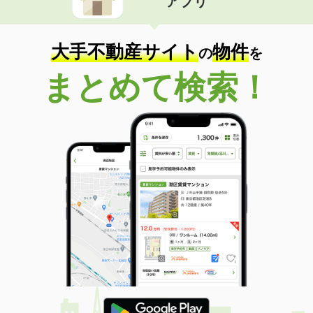
アプリ
大手不動産サイト
物件
の
を
まとめて検索！