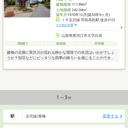
2
建物面積
111.89m
2
土地面積
342.04m
築年月
1970年12月(築55年9ヶ月)
ＪＲ左沢線 羽前高松駅 徒歩31分
その他の交通
山形県寒河江市大字白岩
2階建て
南道路
所有権
建物の北側に実沢川が流れる静かな環境での生活はいかがでしょ
うか？別荘などにピッタリな四季の移ろいを感じることのできる
物件になります。
1～3
件
駅
変更する
左沢線/柴橋