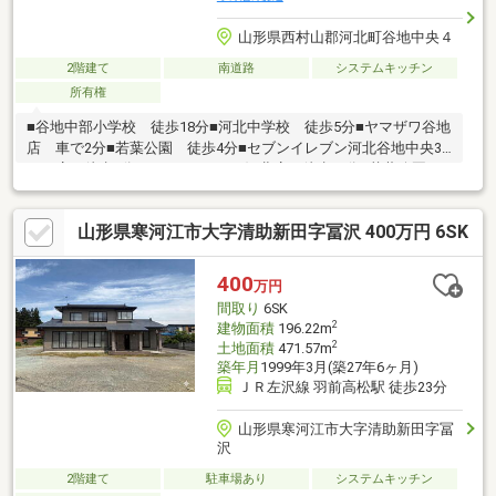
山形県西村山郡河北町谷地中央４
2階建て
南道路
システムキッチン
所有権
■谷地中部小学校 徒歩18分■河北中学校 徒歩5分■ヤマザワ谷地
店 車で2分■若葉公園 徒歩4分■セブンイレブン河北谷地中央3
丁目店 徒歩6分■クスリのアオキ河北店 徒歩５分■若葉公園
徒歩４分
山形県寒河江市大字清助新田字冨沢 400万円 6SK
400
万円
間取り
6SK
2
建物面積
196.22m
2
土地面積
471.57m
築年月
1999年3月(築27年6ヶ月)
ＪＲ左沢線 羽前高松駅 徒歩23分
山形県寒河江市大字清助新田字冨
沢
2階建て
駐車場あり
システムキッチン