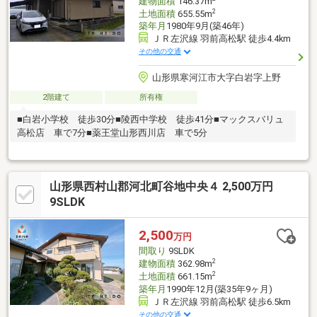
建物面積
146.37m
2
土地面積
655.55m
築年月
1980年9月(築46年)
ＪＲ左沢線 羽前高松駅 徒歩4.4km
その他の交通
山形県寒河江市大字白岩字上野
2階建て
所有権
■白岩小学校 徒歩30分■陵西中学校 徒歩41分■マックスバリュ
高松店 車で7分■薬王堂山形西川店 車で5分
山形県西村山郡河北町谷地中央４ 2,500万円
9SLDK
2,500
万円
間取り
9SLDK
2
建物面積
362.98m
2
土地面積
661.15m
築年月
1990年12月(築35年9ヶ月)
ＪＲ左沢線 羽前高松駅 徒歩6.5km
その他の交通