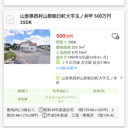
収納できます！自然豊かな環境で趣味に没頭するも良し、別荘や
セカンドライフを送りたい方にも最適です。しかも！敷地内に車3
山形県西村山郡朝日町大字玉ノ井甲 500万円
台収納可能な物置車庫付き！内覧のご予約お待ちしております♪
3SDK
500
万円
間取り
3SDK
2
建物面積
233.3m
2
土地面積
679.35m
築年月
1993年5月(築33年4ヶ月)
ＪＲ左沢線 左沢駅 徒歩5.9km
その他の交通
山形県西村山郡朝日町大字玉ノ井
甲
2階建て
駐車場あり
駐車3台
リフォームリノベーシ
所有権
ョン
敷地内に2棟あり。①昭和45年新築住宅 1階139.66㎡(42坪)、2
階55.48㎡(16.28坪) ②平成5年新築 工場・事務所 1階136.42
㎡(41坪)、2階96.88㎡(29坪)