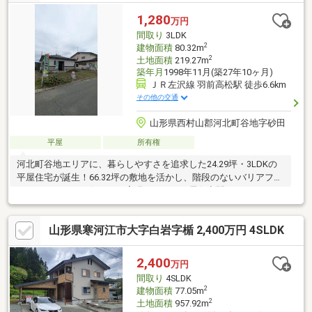
1,280
万円
間取り
3LDK
2
建物面積
80.32m
2
土地面積
219.27m
築年月
1998年11月(築27年10ヶ月)
ＪＲ左沢線 羽前高松駅 徒歩6.6km
その他の交通
山形県西村山郡河北町谷地字砂田
平屋
所有権
河北町谷地エリアに、暮らしやすさを追求した24.29坪・3LDKの
平屋住宅が誕生！66.32坪の敷地を活かし、階段のないバリアフリ
ーなワンフロアの住まいを実現しました。居住空間はもちろん、
駐車スペースやお庭のバランスも綿密に計画されています。効率
的な家事動線と、家族が集まる明るいリビング、そして各個室の
山形県寒河江市大字白岩字楯 2,400万円 4SLDK
プライバシーも確保した機能的な間取りが魅力。周辺は落ち着い
た住環境でありながら利便性も兼ね備えており、子育て世代から
シニア世代まで長く快適にお過ごしいただけます。平屋ならでは
2,400
万円
の開放感と心地よさを、ぜひ現地にてご体感ください。
間取り
4SLDK
2
建物面積
77.05m
2
土地面積
957.92m