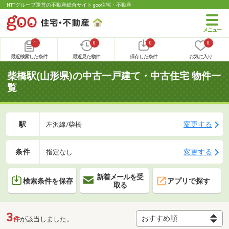
NTTグループ運営の不動産総合サイト goo住宅・不動産
1
0
0
0
最近検索した条件
最近見た物件
保存した条件
お気に入り
柴橋駅(山形県)の中古一戸建て・中古住宅 物件一
覧
駅
変更する
左沢線/柴橋
条件
変更する
指定なし
新着メールを受
検索条件を保存
アプリで探す
取る
3
件
が該当しました。