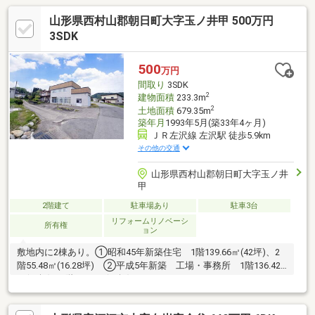
山形県西村山郡朝日町大字玉ノ井甲 500万円
3SDK
500
万円
間取り
3SDK
2
建物面積
233.3m
2
土地面積
679.35m
築年月
1993年5月(築33年4ヶ月)
ＪＲ左沢線 左沢駅 徒歩5.9km
その他の交通
山形県西村山郡朝日町大字玉ノ井
甲
2階建て
駐車場あり
駐車3台
リフォームリノベーシ
所有権
ョン
敷地内に2棟あり。①昭和45年新築住宅 1階139.66㎡(42坪)、2
階55.48㎡(16.28坪) ②平成5年新築 工場・事務所 1階136.42
㎡(41坪)、2階96.88㎡(29坪)