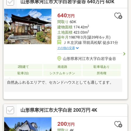
山形県寒河江市大字白岩字金谷 640万円 6DK
640
万円
間取り
6DK
2
建物面積
174.42m
2
土地面積
423.03m
築年月
1987年3月(築39年6ヶ月)
ＪＲ左沢線 羽前高松駅 徒歩31分
その他の交通
山形県寒河江市大字白岩字金谷
2階建て
南道路
駐車場あり
駐車2台
システムキッチン
所有権
自然あふれるエリアで、セカンドハウスとしても適してます。
山形県寒河江市大字白岩 200万円 4K
200
万円
間取り
4K