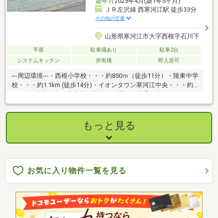
築年月
2025年4月(築1年5ヶ月)
ＪＲ左沢線 西寒河江駅 徒歩33分
その他の交通
山形県寒河江市大字西根字石川下
平屋
駐車場あり
駐車2台
システムキッチン
所有権
即入居可
---周辺環境---・西根小学校・・・約850ｍ（徒歩11分）・陵東中学
校・・・約1.1km (徒歩14分)・イオンタウン寒河江中央・・・約
750ｍ（徒歩10分）◎夜間・定休日、電話が苦手な方もメールで
お気軽に♪◆資金計画について相談したい◆現地を見たいので住
所だけ聞きたい◆資料だけ欲しい◆いまから見たいなどいつでも
お問い合わせ下さい♪お問い合わせは株式会社住まいるーむ情報館
もっと見る
まで♪TEL-0237-86-6396
お気に入り物件一覧を見る