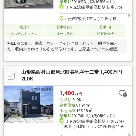
築年月
2016年3月(築10年6ヶ月)
ＪＲ左沢線 羽前高松駅 徒歩37分
山形県寒河江市大字白岩字楯
2階建て
駐車場あり
駐車3台
システムキッチン
オール電化
浴室乾燥機
■4LDKに加え、書斎・ウォークインクローゼット・納戸を備え
た、収納力とゆとりのある間取りです。ご家族それぞれの個室や
在宅ワークにも対応できます！■車庫から玄関へ直接出入りでき
る動線で、雨の日や荷物が多い日も快適に帰宅できます！■敷地
にゆとりがあり、駐車スペースを複数台分確保。運転や車の出し
山形県西村山郡河北町谷地字十二堂 1,400万円
入れも安心です！■広いお庭があり、お子さまの遊び場や家庭菜
園、バーベキューなど多目的にお使いいただけます！■自然に囲
2LDK
まれた落ち着いた住環境で、静かにゆったりと暮らしたい方にお
すすめの住まいです！
1,400
万円
間取り
2LDK
2
建物面積
81.94m
2
土地面積
165.28m
築年月
2017年12月(築8年9ヶ月)
ＪＲ左沢線 羽前高松駅 バス33分/
「役場（河北町）」バス停 停歩11分