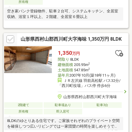
所有権
空き家バンク登録物件、駐車２台可、システムキッチン、全居室
収納、浴室１坪以上、２階建、全居室６畳以上
山形県西村山郡西川町大字海味 1,350万円 8LDK
1,350
万円
間取り
8LDK
2
建物面積
205.95m
2
土地面積
547.85m
築年月
2007年10月(築18年11ヶ月)
ＪＲ左沢線 羽前高松駅 バス32分/
「西川町役場」バス停 停歩6分
山形県西村山郡西川町大字海味
2階建て
駐車場あり
駐車3台
所有権
即入居可
8LDKのゆとりある住宅です。ご家族それぞれのプライベート空間
を確保しつつ広いリビングでは一家団欒の時間を楽しめそうです
ね。大型のクローゼットやシューズインクローゼットなど大容量