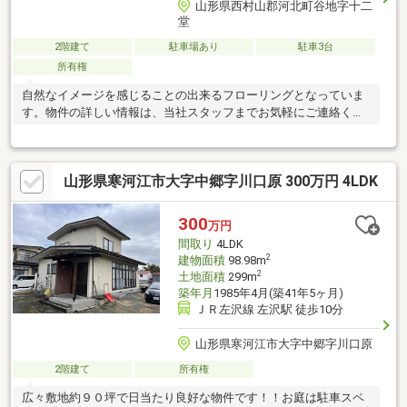
山形県西村山郡河北町谷地字十二
堂
2階建て
駐車場あり
駐車3台
所有権
自然なイメージを感じることの出来るフローリングとなっていま
す。物件の詳しい情報は、当社スタッフまでお気軽にご連絡くだ
さい。
山形県寒河江市大字中郷字川口原 300万円 4LDK
300
万円
間取り
4LDK
2
建物面積
98.98m
2
土地面積
299m
築年月
1985年4月(築41年5ヶ月)
ＪＲ左沢線 左沢駅 徒歩10分
山形県寒河江市大字中郷字川口原
2階建て
所有権
広々敷地約９０坪で日当たり良好な物件です！！お庭は駐車スペ