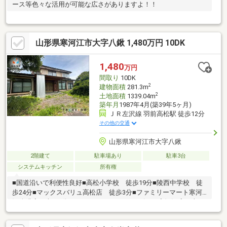
ース等色々な活用が可能な広さがありますよ！！
山形県寒河江市大字八鍬 1,480万円 10DK
1,480
万円
間取り
10DK
2
建物面積
281.3m
2
土地面積
1339.04m
築年月
1987年4月(築39年5ヶ月)
ＪＲ左沢線 羽前高松駅 徒歩12分
その他の交通
山形県寒河江市大字八鍬
2階建て
駐車場あり
駐車3台
システムキッチン
所有権
■国道沿いで利便性良好■高松小学校 徒歩19分■陵西中学校 徒
歩24分■マックスバリュ高松店 徒歩3分■ファミリーマート寒河
江八鍬店 車で1分■ホームセンターチャンピオン寒河江店 車で
1分■チェリーランド 車で1分■クラッピンサガエ 車で1分