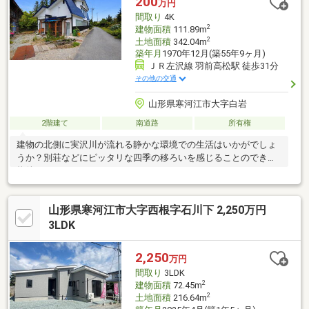
200
万円
間取り
4K
2
建物面積
111.89m
2
土地面積
342.04m
築年月
1970年12月(築55年9ヶ月)
ＪＲ左沢線 羽前高松駅 徒歩31分
その他の交通
山形県寒河江市大字白岩
2階建て
南道路
所有権
建物の北側に実沢川が流れる静かな環境での生活はいかがでしょ
うか？別荘などにピッタリな四季の移ろいを感じることのできる
物件になります。
山形県寒河江市大字西根字石川下 2,250万円
3LDK
2,250
万円
間取り
3LDK
2
建物面積
72.45m
2
土地面積
216.64m