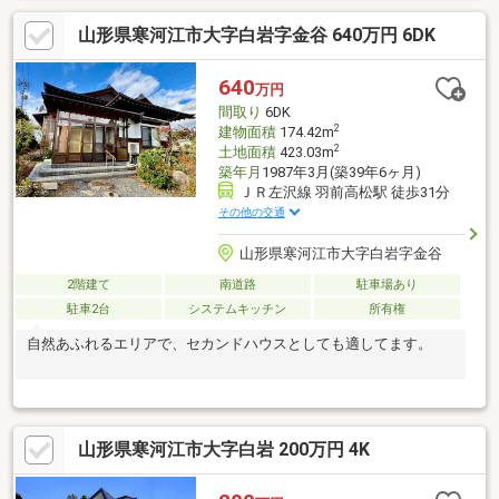
山形県寒河江市大字白岩字金谷 640万円 6DK
640
万円
間取り
6DK
2
建物面積
174.42m
2
土地面積
423.03m
築年月
1987年3月(築39年6ヶ月)
ＪＲ左沢線 羽前高松駅 徒歩31分
その他の交通
山形県寒河江市大字白岩字金谷
2階建て
南道路
駐車場あり
駐車2台
システムキッチン
所有権
自然あふれるエリアで、セカンドハウスとしても適してます。
山形県寒河江市大字白岩 200万円 4K