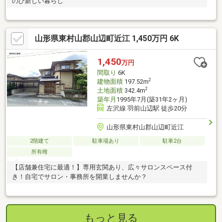
のび新しい暮らし
山形県東村山郡山辺町近江 1,450万円 6K
1,450
万円
間取り
6K
2
建物面積
197.52m
2
土地面積
342.4m
築年月
1995年7月(築31年2ヶ月)
左沢線 羽前山辺駅 徒歩20分
山形県東村山郡山辺町近江
2階建て
駐車場あり
駐車2台
所有権
【店舗兼住宅に最適！】専用玄関あり、広々サロンスペース付
き！自宅でサロン・事務所を開業しませんか？
もっと見る