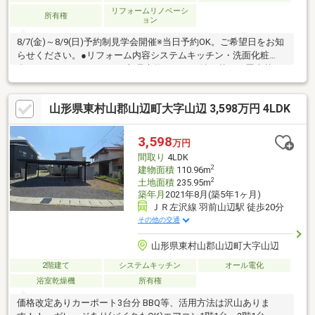
リフォームリノベーシ
所有権
ョン
8/7(金)～8/9(日)予約制見学会開催※当日予約OK。ご希望日をお知
らせください。●リフォーム内容システムキッチン・洗面化粧
台・ユニットバス・トイレ新品交換、クロス貼り替え、畳表替
え、障子・襖貼替等。●間取り・駐車場・庭・7LDK・カースペー
ス4台駐車可能。●周辺施設ヨークベニマル山形嶋店様まで約2340
山形県東村山郡山辺町大字山辺 3,598万円 4LDK
ｍ(徒歩約30分)。セブンイレブン山形中野店様まで750ｍ(徒歩10
分)。山形市立大郷小学校まで400ｍ(徒歩約5分)。山形市立第七中
学校まで約2270ｍ(徒歩約29分)。※自社売主物件につき随時内覧可
3,598
万円
能です。お電話かメールでご希望日をお知ら
間取り
4LDK
2
建物面積
110.96m
2
土地面積
235.95m
築年月
2021年8月(築5年1ヶ月)
ＪＲ左沢線 羽前山辺駅 徒歩20分
その他の交通
山形県東村山郡山辺町大字山辺
2階建て
システムキッチン
オール電化
浴室乾燥機
所有権
価格改定ありカーポート3台分 BBQ等、活用方法は沢山ありま