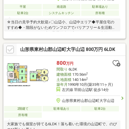
平屋
南道路
駐車場あり
駐車2台
システムキッチン
所有権
☆当日の見学予約大歓迎♪〇山辺小、山辺中エリア◆平屋住宅の
すすめ◆・階段がないためワンフロアでバリアフリー＆生活動線
の確保・メンテナンス時の足場面積を減らすことができ点検や修
繕がしやすく長期的な維持管理◎住まいずONEでは経験豊富なス
タッフがお客様の住まい探しをお手伝いさせていただいておりま
山形県東村山郡山辺町大字山辺 800万円 6LDK
す。物件が少しでも気になるようでしたら、お気軽にお問合せく
ださい♪住まい購入はお客様にとって不安なことも多いはず…土地
のこと、建物のこと、住宅ローンのこと…何でも構いません！お
800
万円
客様にとって最適な住まい購入をお手伝いいたします♪見学予約・
間取り
6LDK
お問合せは⇒0120-772-619まで♪
2
建物面積
170.56m
2
土地面積
140.14m
築年月
1990年10月(築35年11ヶ月)
左沢線 羽前山辺駅 徒歩14分
山形県東村山郡山辺町大字山辺
2階建て
駐車場あり
駐車2台
所有権
大家族でも個室が持てる6LDK！落ち着いた環境の山辺町で、のび