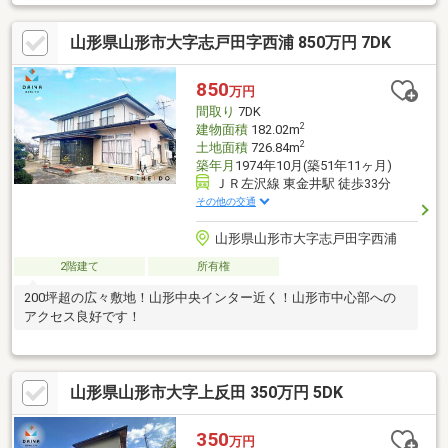
山形県山形市大字志戸田字西浦 850万円 7DK
850
万円
間取り
7DK
2
建物面積
182.02m
2
土地面積
726.84m
築年月
1974年10月(築51年11ヶ月)
ＪＲ左沢線 東金井駅 徒歩33分
その他の交通
山形県山形市大字志戸田字西浦
2階建て
所有権
200坪超の広々敷地！山形中央インター近く！山形市中心部への
アクセス良好です！
山形県山形市大字上反田 350万円 5DK
350
万円