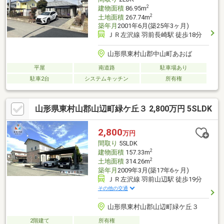
2
建物面積
86.95m
2
土地面積
267.74m
築年月
2001年6月(築25年3ヶ月)
ＪＲ左沢線 羽前長崎駅 徒歩18分
山形県東村山郡中山町あおば
平屋
南道路
駐車場あり
駐車2台
システムキッチン
所有権
山形県東村山郡山辺町緑ケ丘３ 2,800万円 5SLDK
2,800
万円
間取り
5SLDK
2
建物面積
157.33m
2
土地面積
314.26m
築年月
2009年3月(築17年6ヶ月)
ＪＲ左沢線 羽前山辺駅 徒歩19分
その他の交通
山形県東村山郡山辺町緑ケ丘３
2階建て
所有権