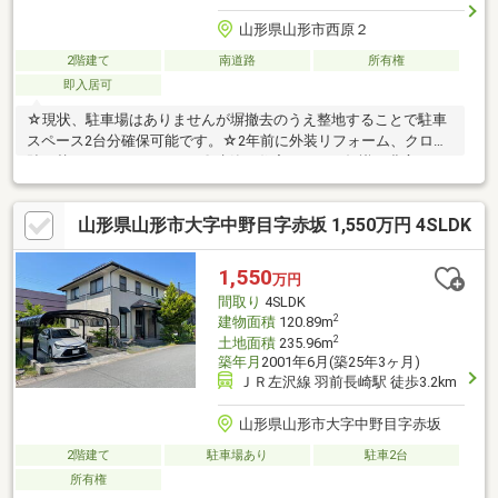
山形県山形市西原２
2階建て
南道路
所有権
即入居可
☆現状、駐車場はありませんが塀撤去のうえ整地することで駐車
スペース2台分確保可能です。☆2年前に外装リフォーム、クロス
貼り替えがされています。〇建築・住宅ローンの知識が豊富なス
タッフがご案内♪〇物件詳細などお気軽にお問合せください!(^^)!住
まいずONEでは【注文住宅】や【リフォーム・不動産業】で経験
山形県山形市大字中野目字赤坂 1,550万円 4SLDK
豊富なスタッフがお客様の住まい探しをお手伝いさせていただい
ております。お問い合わせは→0120-772-619までお気軽にご相談
ください(^^♪
1,550
万円
間取り
4SLDK
2
建物面積
120.89m
2
土地面積
235.96m
築年月
2001年6月(築25年3ヶ月)
ＪＲ左沢線 羽前長崎駅 徒歩3.2km
山形県山形市大字中野目字赤坂
2階建て
駐車場あり
駐車2台
所有権