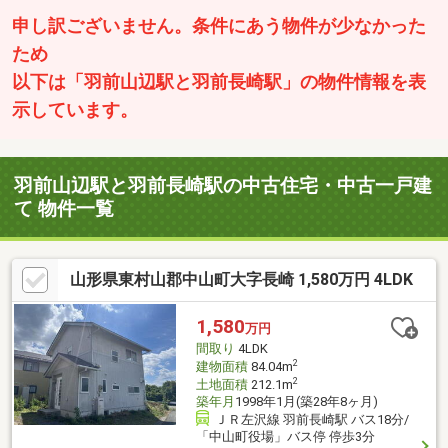
申し訳ございません。条件にあう物件が少なかった
ため
以下は「羽前山辺駅と羽前長崎駅」の物件情報を表
示しています。
羽前山辺駅と羽前長崎駅の中古住宅・中古一戸建
て 物件一覧
山形県東村山郡中山町大字長崎 1,580万円 4LDK
1,580
万円
間取り
4LDK
2
建物面積
84.04m
2
土地面積
212.1m
築年月
1998年1月(築28年8ヶ月)
ＪＲ左沢線 羽前長崎駅 バス18分/
「中山町役場」バス停 停歩3分