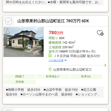
間や日時をお伝えください。■水曜・夜間等も案内可能です。お
気軽にお問い合わせください。～ローンについて～■都市銀行・
信用金庫・ネットバンクなど豊富な住宅ローンをお選びいただけ
ます■個人事業主様・小規模会社の代表の方でもご相談くださ
山形県東村山郡山辺町近江 780万円 6DK
い。■他社でローンを断られてしまってもお問い合わせくださ
い。なぜ、審査が否決でどうしたら通るのかご提案致します。
780
万円
間取り
6DK
2
建物面積
142.42m
2
土地面積
209.9m
築年月
1988年12月(築37年9ヶ月)
ＪＲ左沢線 羽前山辺駅 徒歩22分
その他の交通
山形県東村山郡山辺町近江
2階建て
駐車場あり
駐車2台
所有権
■相模小学校 徒歩23分 ■山辺中学校 徒歩15分 ■近江公園
徒歩3分 ■ローソン山形やまのべ店 徒歩8分 ■ショッピングプ
ラザベル山辺店 車4分 ■ツルハドラッグ山辺東店 車5分