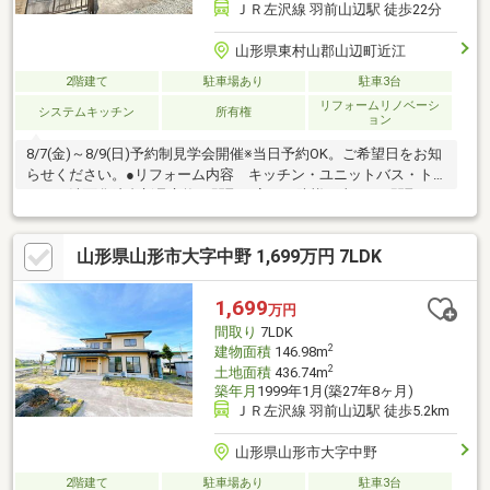
ＪＲ左沢線 羽前山辺駅 徒歩22分
山形県東村山郡山辺町近江
2階建て
駐車場あり
駐車3台
リフォームリノベーシ
システムキッチン
所有権
ョン
8/7(金)～8/9(日)予約制見学会開催※当日予約OK。ご希望日をお知
らせください。●リフォーム内容 キッチン・ユニットバス・ト
イレ・洗面化粧台新品交換、間取り変更、防蟻工事など●間取
り・駐車場・庭・4LDK・駐車場拡張工事で普通車2台、軽自動車
１台駐車可能です。●周辺施設ローソン山形やまのべ店様まで約
山形県山形市大字中野 1,699万円 7LDK
400ｍ(徒歩約5分)。やまのべショッピングプラザベル様まで約
1800ｍ(徒歩約23分)。相模小学校まで2100ｍ(徒歩約27分)。山辺
中学校まで約1400ｍ(徒歩約18分)。ぜひ現地でご確認ください。※
1,699
万円
自社売主
間取り
7LDK
2
建物面積
146.98m
2
土地面積
436.74m
築年月
1999年1月(築27年8ヶ月)
ＪＲ左沢線 羽前山辺駅 徒歩5.2km
山形県山形市大字中野
2階建て
駐車場あり
駐車3台