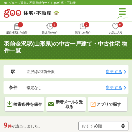
NTTグループ運営の不動産総合サイト goo住宅・不動産
1
0
0
0
最近検索した条件
最近見た物件
保存した条件
お気に入り
羽前金沢駅(山形県)の中古一戸建て・中古住宅 物
件一覧
駅
変更する
左沢線/羽前金沢
条件
変更する
指定なし
新着メールを受
検索条件を保存
アプリで探す
取る
9
件
が該当しました。