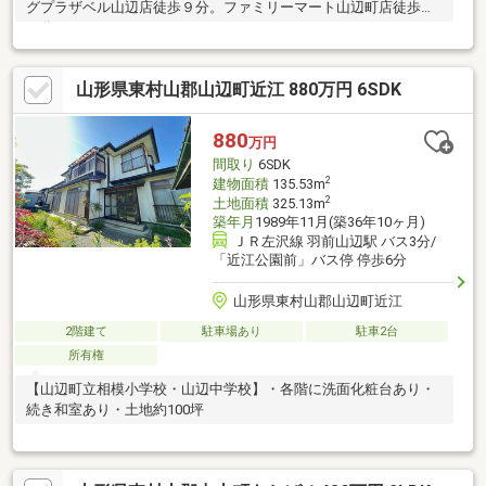
グプラザベル山辺店徒歩９分。ファミリーマート山辺町店徒歩１
０分。
山形県東村山郡山辺町近江 880万円 6SDK
880
万円
間取り
6SDK
2
建物面積
135.53m
2
土地面積
325.13m
築年月
1989年11月(築36年10ヶ月)
ＪＲ左沢線 羽前山辺駅 バス3分/
「近江公園前」バス停 停歩6分
山形県東村山郡山辺町近江
2階建て
駐車場あり
駐車2台
所有権
【山辺町立相模小学校・山辺中学校】・各階に洗面化粧台あり・
続き和室あり・土地約100坪