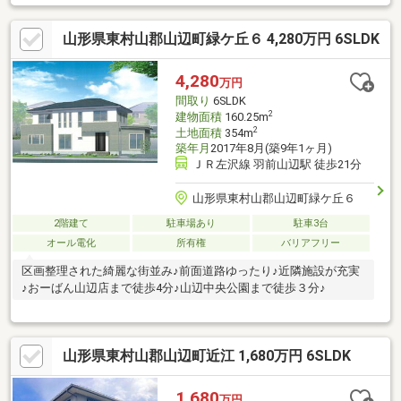
山形県東村山郡山辺町緑ケ丘６ 4,280万円 6SLDK
4,280
万円
間取り
6SLDK
2
建物面積
160.25m
2
土地面積
354m
築年月
2017年8月(築9年1ヶ月)
ＪＲ左沢線 羽前山辺駅 徒歩21分
山形県東村山郡山辺町緑ケ丘６
2階建て
駐車場あり
駐車3台
オール電化
所有権
バリアフリー
区画整理された綺麗な街並み♪前面道路ゆったり♪近隣施設が充実
♪おーばん山辺店まで徒歩4分♪山辺中央公園まで徒歩３分♪
山形県東村山郡山辺町近江 1,680万円 6SLDK
1,680
万円