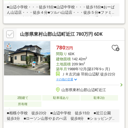
■山辺小学校・・・徒歩15分■山辺中学校・・・徒歩15分■おーば
ん山辺店・・・徒歩４分■ツルハ山辺店・・・徒歩５分■ファミリ
ーマート山辺店・・・徒歩20分■毎年冬には山辺本町通りで初市
が行われます
山形県東村山郡山辺町近江 780万円 6DK
780
万円
間取り
6DK
2
建物面積
142.42m
2
土地面積
209.9m
築年月
1988年12月(築37年9ヶ月)
ＪＲ左沢線 羽前山辺駅 徒歩22分
その他の交通
山形県東村山郡山辺町近江
2階建て
駐車場あり
駐車2台
所有権
■相模小学校 徒歩23分 ■山辺中学校 徒歩15分 ■近江公園
徒歩3分 ■ローソン山形やまのべ店 徒歩8分 ■ショッピングプ
ラザベル山辺店 車4分 ■ツルハドラッグ山辺東店 車5分