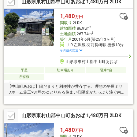
山形県東村山郡中山町あおば 1,480万円 2LDK
1,480
万円
間取り
2LDK
2
建物面積
86.95m
2
土地面積
267.74m
築年月
2001年6月(築25年3ヶ月)
ＪＲ左沢線 羽前長崎駅 徒歩18分
その他の交通
山形県東村山郡中山町あおば
平屋
駐車場あり
駐車2台
所有権
【中山町あおば】陽だまりと利便性が共存する、理想の平屋ミサ
ワホーム施工×81坪のゆとりある住まい◎陽光がたっぷり注ぐ南
庭が魅力の2LDK。家庭菜園を楽しめる広い敷地がありながら、セ
ブンイレブンへ徒歩2分、小学校へも徒歩10分と生活環境が整っ
ています。大手メーカー施工の安心感と、駐車場の拡張も可能な
山形県東村山郡中山町あおば 1,480万円 2LDK
自由度が魅力。落ち着いた環境で、賢くコンパクトに暮らしたい
方にぴったりの一台です。
1,480
万円
間取り
2LDK