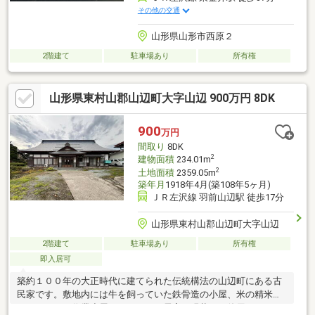
その他の交通
山形県山形市西原２
2階建て
駐車場あり
所有権
山形県東村山郡山辺町大字山辺 900万円 8DK
900
万円
間取り
8DK
2
建物面積
234.01m
2
土地面積
2359.05m
築年月
1918年4月(築108年5ヶ月)
ＪＲ左沢線 羽前山辺駅 徒歩17分
山形県東村山郡山辺町大字山辺
2階建て
駐車場あり
所有権
即入居可
築約１００年の大正時代に建てられた伝統構法の山辺町にある古
民家です。敷地内には牛を飼っていた鉄骨造の小屋、米の精米に
つかっていた作業小屋もあります。居室は現状でも使用すること