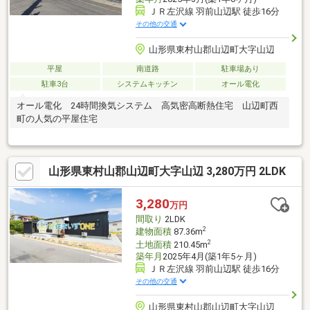
ＪＲ左沢線 羽前山辺駅 徒歩16分
その他の交通
山形県東村山郡山辺町大字山辺
平屋
南道路
駐車場あり
駐車3台
システムキッチン
オール電化
オール電化 24時間換気システム 高気密高断熱住宅 山辺町西
町の人気の平屋住宅
山形県東村山郡山辺町大字山辺 3,280万円 2LDK
3,280
万円
間取り
2LDK
2
建物面積
87.36m
2
土地面積
210.45m
築年月
2025年4月(築1年5ヶ月)
ＪＲ左沢線 羽前山辺駅 徒歩16分
その他の交通
山形県東村山郡山辺町大字山辺