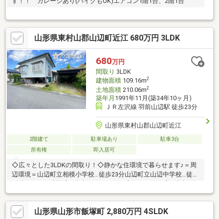
す！！ ガレージあり(バイクもOK)エアコン1階1台、2階1台
山形県東村山郡山辺町近江 680万円 3LDK
680
万円
間取り
3LDK
2
建物面積
109.16m
2
土地面積
210.06m
築年月
1991年11月(築34年10ヶ月)
ＪＲ左沢線 羽前山辺駅 徒歩23分
山形県東村山郡山辺町近江
2階建て
駐車場あり
駐車3台
所有権
即入居可
◇広々とした3LDKの間取り！◇静かな住環境で暮らせます♪＝周
辺環境＝山辺町立相模小学校…徒歩23分山辺町立山辺中学校…徒歩
16分おーばん山辺店…徒歩26分ローソン山形やまのべ店…徒歩9分
ツルハドラッグ山辺店…徒歩23分相模郵便局…徒歩10分
山形県山形市飯塚町 2,880万円 4SLDK