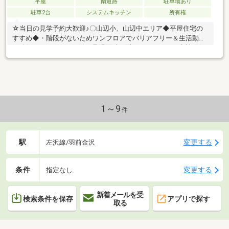
平屋
南道路
駐車場あり
駐車2台
システムキッチン
所有権
☆当日の見学予約大歓迎♪〇山辺小、山辺中エリア◆平屋住宅の
すすめ◆・階段がないためワンフロアでバリアフリー＆生活動線
の確保・メンテナンス時の足場面積を減らすことができ点検や修
繕がしやすく長期的な維持管理◎住まいずONEでは経験豊富なス
タッフがお客様の住まい探しをお手伝いさせていただいておりま
す。物件が少しでも気になるようでしたら、お気軽にお問合せく
ださい♪住まい購入はお客様にとって不安なことも多いはず…土地
のこと、建物のこと、住宅ローンのこと…何でも構いません！お
客様にとって最適な住まい購入をお手伝いいたします♪見学予約・
1～9
件
お問合せは⇒0120-772-619まで♪
駅
変更する
左沢線/羽前金沢
条件
変更する
指定なし
新着メールを受
検索条件を保存
アプリで探す
取る