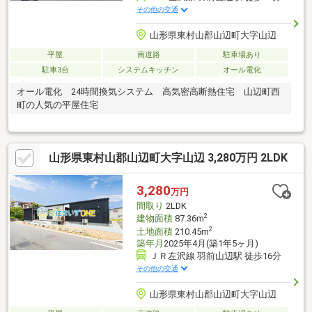
その他の交通
山形県東村山郡山辺町大字山辺
平屋
南道路
駐車場あり
駐車3台
システムキッチン
オール電化
オール電化 24時間換気システム 高気密高断熱住宅 山辺町西
町の人気の平屋住宅
山形県東村山郡山辺町大字山辺 3,280万円 2LDK
3,280
万円
間取り
2LDK
2
建物面積
87.36m
2
土地面積
210.45m
築年月
2025年4月(築1年5ヶ月)
ＪＲ左沢線 羽前山辺駅 徒歩16分
その他の交通
山形県東村山郡山辺町大字山辺