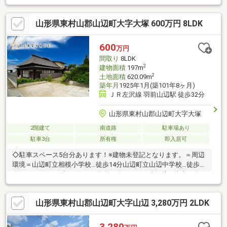
は可能ですが、トイレ・浴室・キッチン等の水回りは修繕が必要
です。しっかりメンテナンスすることで、古民家の魅力が続いて
山形県東村山郡山辺町大字大塚 600万円 8LDK
いくでしょう。広い敷地に家庭菜園できる畑で、有意義な古民家
暮らし始めませんか。
600
万円
間取り
8LDK
2
建物面積
197m
2
土地面積
620.09m
築年月
1925年1月(築101年8ヶ月)
ＪＲ左沢線 羽前山辺駅 徒歩32分
山形県東村山郡山辺町大字大塚
2階建て
南道路
駐車場あり
駐車3台
所有権
即入居可
◇駐車スペース5台分あります！※建物未登記となります。＝周辺
環境＝山辺町立相模小学校…徒歩14分山辺町立山辺中学校…徒歩13
分ショッピングプラザベル…徒歩31分おーばん山辺店…徒歩24分ロ
ーソン山形やまのべ店…徒歩21分ツルハドラッグ山辺店…徒歩24分
相模郵便局…徒歩6分山辺町役場…徒歩18分
山形県東村山郡山辺町大字山辺 3,280万円 2LDK
3,280