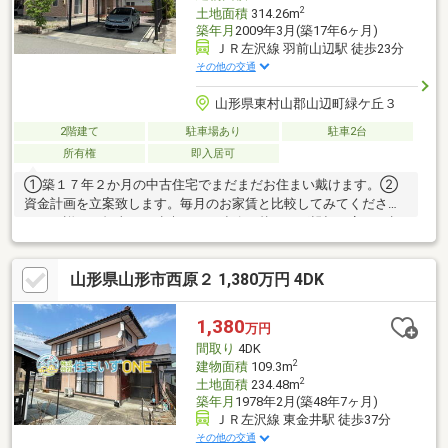
2
土地面積
314.26m
築年月
2009年3月(築17年6ヶ月)
ＪＲ左沢線 羽前山辺駅 徒歩23分
その他の交通
山形県東村山郡山辺町緑ケ丘３
2階建て
駐車場あり
駐車2台
所有権
即入居可
①築１７年２か月の中古住宅でまだまだお住まい戴けます。②
資金計画を立案致します。毎月のお家賃と比較してみてくださ
い。＊詳細は担当まで遠慮なくご連絡を戴ければ親切丁寧にご相
談させて戴きます♪閑静な住宅街の住戸、更に南向なので、１日を
通して日が当たりやすく冬場もあったか。また広々とした延床面
山形県山形市西原２ 1,380万円 4DK
積１５７．３３㎡の居室空間で、その上プロの目でチェックを受
けたことを示す建築確認完了検査済証有の住戸なので、基準に適
合している事が確認済みで安心です。ちなみに３６５日異変を監
1,380
万円
視する２４時間セキュリティー採用です。家族の物語が生まれる
間取り
4DK
５ＳＬＤＫ。ご案内いたしますのでお気軽にご連絡ください。
2
建物面積
109.3m
2
土地面積
234.48m
築年月
1978年2月(築48年7ヶ月)
ＪＲ左沢線 東金井駅 徒歩37分
その他の交通