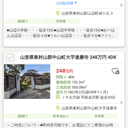
その他の交通
山形県東村山郡山辺町緑ケ丘３
2階建て
所有権
■山辺小学校・・・徒歩15分■山辺中学校・・・徒歩15分■おーば
ん山辺店・・・徒歩４分■ツルハ山辺店・・・徒歩５分■ファミリ
ーマート山辺店・・・徒歩20分■毎年冬には山辺本町通りで初市
が行われます
山形県東村山郡中山町大字達磨寺 248万円 4DK
248
万円
間取り
4DK
2
建物面積
152.3m
2
土地面積
300.09m
築年月
1967年2月(築59年7ヶ月)
ＪＲ左沢線 羽前金沢駅 徒歩20分
山形県東村山郡中山町大字達磨寺
2階建て
駐車場あり
所有権
～ご内見について～■即内見可能です。お電話にてご希望のお時