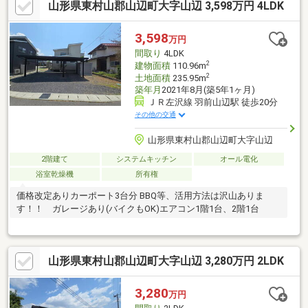
山形県東村山郡山辺町大字山辺 3,598万円 4LDK
3,598
万円
間取り
4LDK
2
建物面積
110.96m
2
土地面積
235.95m
築年月
2021年8月(築5年1ヶ月)
ＪＲ左沢線 羽前山辺駅 徒歩20分
その他の交通
山形県東村山郡山辺町大字山辺
2階建て
システムキッチン
オール電化
浴室乾燥機
所有権
価格改定ありカーポート3台分 BBQ等、活用方法は沢山ありま
す！！ ガレージあり(バイクもOK)エアコン1階1台、2階1台
山形県東村山郡山辺町大字山辺 3,280万円 2LDK
3,280
万円