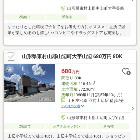
山形県東村山郡中山町大字長崎
2階建て
所有権
ゆったりとした環境で子育てをお考えの方にオススメ！近所で温
泉が楽しめるのも嬉しい♪コンビニやドラッグストアも充実し、お
買い物にも便利な立地です。まずはお気軽にお問い合わせくださ
い。
山形県東村山郡山辺町大字山辺 680万円 8DK
680
万円
間取り
8DK
2
建物面積
216.44m
2
土地面積
372.36m
築年月
1968年11月(築57年10ヶ月)
ＪＲ左沢線 羽前山辺駅 徒歩7分
その他の交通
山形県東村山郡山辺町大字山辺
2階建て
システムキッチン
所有権
山辺小学校まで徒歩10分、山辺中学校まで徒歩16分。ショッピン