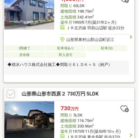
間取り
6SLDK
2
建物面積
198.75m
2
土地面積
342.41m
築年月
1995年7月(築31年2ヶ月)
ＪＲ左沢線 羽前山辺駅 徒歩22分
山形県東村山郡山辺町近江
2階建て
駐車場あり
駐車2台
所有権
即入居可
◆積水ハウス株式会社施工◆間取り６ＬＤＫ＋Ｓ（納戸）
山形県山形市西原２ 730万円 5LDK
730
万円
間取り
5LDK
2
建物面積
116.75m
2
土地面積
200.96m
築年月
1975年11月(築50年10ヶ月)
ＪＲ左沢線 東金井駅 徒歩37分