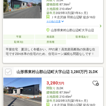
間取り
2LDK
2
建物面積
87.36m
2
土地面積
210.45m
築年月
2025年3月(築1年6ヶ月)
ＪＲ左沢線 羽前山辺駅 徒歩16分
その他の交通
山形県東村山郡山辺町大字山辺
平屋
南道路
駐車場あり
駐車3台
所有権
平屋住宅 夏涼しく冬暖かい、FPの家！高気密高断熱の快適な住
宅ですZEH水準の住宅のため、住宅ローン減税も問題なしです！
山形県東村山郡山辺町大字山辺 3,280万円 2LDK
3,280
万円
間取り
2LDK
2
建物面積
87.36m
2
土地面積
210.45m
築年月
2025年3月(築1年6ヶ月)
ＪＲ左沢線 羽前山辺駅 徒歩16分