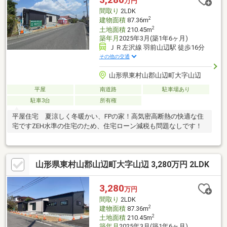
万円
間取り
2LDK
2
建物面積
87.36m
2
土地面積
210.45m
築年月
2025年3月(築1年6ヶ月)
ＪＲ左沢線 羽前山辺駅 徒歩16分
その他の交通
山形県東村山郡山辺町大字山辺
平屋
南道路
駐車場あり
駐車3台
所有権
平屋住宅 夏涼しく冬暖かい、FPの家！高気密高断熱の快適な住
宅ですZEH水準の住宅のため、住宅ローン減税も問題なしです！
山形県東村山郡山辺町大字山辺 3,280万円 2LDK
3,280
万円
間取り
2LDK
2
建物面積
87.36m
2
土地面積
210.45m
築年月
2025年3月(築1年6ヶ月)