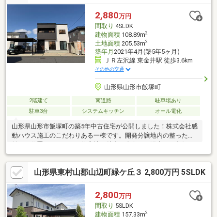
2,880
万円
間取り
4SLDK
2
建物面積
108.89m
2
土地面積
205.53m
築年月
2021年4月(築5年5ヶ月)
ＪＲ左沢線 東金井駅 徒歩3.6km
その他の交通
山形県山形市飯塚町
2階建て
南道路
駐車場あり
駐車3台
システムキッチン
オール電化
山形県山形市飯塚町の築5年中古住宅が公開しました！株式会社感
動ハウス施工のこだわりある一棟です。開発分譲地内の整った街
並みに位置し、きれいな住宅地が魅力。南向きで陽当たり良好の
リビングには床暖房を完備し、冬でも快適に過ごせます。オール
電化住宅で光熱費の管理もしやすく、主寝室にはWICを備え収納
山形県東村山郡山辺町緑ケ丘３ 2,800万円 5SLDK
も充実。カーポート2台分、他駐車スペースと外物置も自転車置き
場付きです。全居室エアコン設置済みで初期費用も抑えられま
す。
2,800
万円
間取り
5SLDK
2
建物面積
157.33m