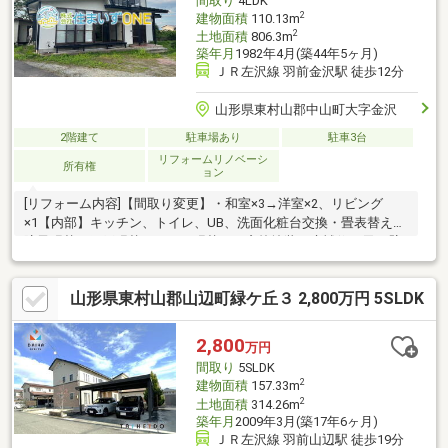
間取り
4LDK
2
建物面積
110.13m
2
土地面積
806.3m
築年月
1982年4月(築44年5ヶ月)
ＪＲ左沢線 羽前金沢駅 徒歩12分
山形県東村山郡中山町大字金沢
2階建て
駐車場あり
駐車3台
リフォームリノベーシ
所有権
ョン
[リフォーム内容]【間取り変更】・和室×3→洋室×2、リビング
×1【内部】キッチン、トイレ、UB、洗面化粧台交換・畳表替え・
障子張替・網戸張替・ふすま張替え・窓枠塗装・床補修・天、壁
クロス貼・CF貼替・照明交換・カギ交換・TVドアホン設置・エア
コンコンセント増設・雨漏れ点検・アスベスト調査・シロアリ調
山形県東村山郡山辺町緑ケ丘３ 2,800万円 5SLDK
査・ハウスクリーニング…など【外部】外壁塗装・外構工事・外
部塗装…など住まいずONEでは【注文住宅】や【リフォーム・不
動産業】で経験豊富なスタッフがお客様の住まい探しをお手伝い
2,800
万円
させていただいております。見学のご予約・お問合せは⇒0120-
間取り
5SLDK
772-619まで
2
建物面積
157.33m
2
土地面積
314.26m
築年月
2009年3月(築17年6ヶ月)
ＪＲ左沢線 羽前山辺駅 徒歩19分