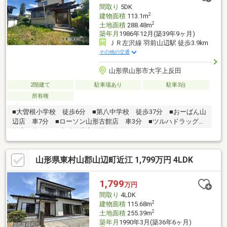
間取り
5DK
2
建物面積
113.1m
2
土地面積
288.48m
築年月
1986年12月(築39年9ヶ月)
ＪＲ左沢線 羽前山辺駅 徒歩3.9km
その他の交通
山形県山形市大字上反田
2階建て
駐車場あり
駐車3台
所有権
■大曽根小学校 徒歩6分 ■第八中学校 徒歩37分 ■おーばん山
辺店 車7分 ■ローソン山形古館店 車3分 ■ツルハドラッグ山
辺店 車7分 ■上反田児童遊園 徒歩3分
山形県東村山郡山辺町近江 1,799万円 4LDK
1,799
万円
間取り
4LDK
2
建物面積
115.68m
2
土地面積
255.39m
築年月
1990年3月(築36年6ヶ月)