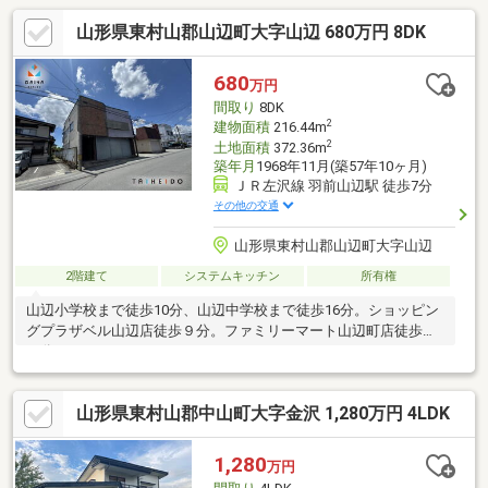
山形県東村山郡山辺町大字山辺 680万円 8DK
680
万円
間取り
8DK
2
建物面積
216.44m
2
土地面積
372.36m
築年月
1968年11月(築57年10ヶ月)
ＪＲ左沢線 羽前山辺駅 徒歩7分
その他の交通
山形県東村山郡山辺町大字山辺
2階建て
システムキッチン
所有権
山辺小学校まで徒歩10分、山辺中学校まで徒歩16分。ショッピン
グプラザベル山辺店徒歩９分。ファミリーマート山辺町店徒歩１
０分。
山形県東村山郡中山町大字金沢 1,280万円 4LDK
1,280
万円