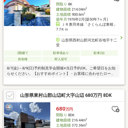
活用方法でお使いになれます●スーパーまで約４００ｍ●河北町立
間取り
8K
中部小学校まで約３００ｍ
2
建物面積
214.04m
2
土地面積
900.6m
築年月
1976年2月(築50年7ヶ月)
ＪＲ奥羽本線「さくらんぼ東根」
7.7Ｋｍ
山形県西村山郡河北町谷地字十二
堂
2階建て
駐車場あり
駐車2台
所有権
即入居可
8/7(金)～8/9(日)予約制見学会開催※当日予約OK。ご希望日をお知
らせください。【おすすめポイント】・お客様に合わせたローン
の組み方や金融機関をご提案。住宅ローンが初めての方でもお気
軽にご相談ください【周辺施設】・谷地中部小学校450ｍ（徒歩6
分）・河北中学校1100ｍ（徒歩14分/自転車5分）・ヨークベニマ
山形県東村山郡山辺町大字山辺 680万円 8DK
ル河北店様1600ｍ（徒歩20分/車4分）・ファミリーマート河北体
育館前店様350ｍ（徒歩5分/車1分）・山形県立河北病院1500ｍ
（徒歩19分/車3分）
680
万円
間取り
8DK
2
建物面積
216.44m
2
土地面積
372.36m