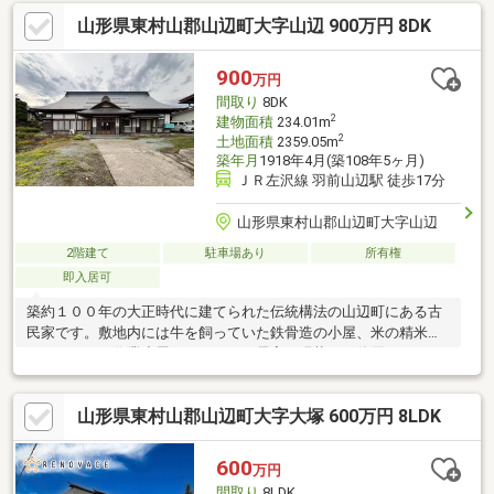
当り良好■駐車場３台以上駐車可■サービスルームは様々な用途に
山形県東村山郡山辺町大字山辺 900万円 8DK
使えます！■小学校徒歩３分の以内でラクラク通学
900
万円
間取り
8DK
2
建物面積
234.01m
2
土地面積
2359.05m
築年月
1918年4月(築108年5ヶ月)
ＪＲ左沢線 羽前山辺駅 徒歩17分
山形県東村山郡山辺町大字山辺
2階建て
駐車場あり
所有権
即入居可
築約１００年の大正時代に建てられた伝統構法の山辺町にある古
民家です。敷地内には牛を飼っていた鉄骨造の小屋、米の精米に
つかっていた作業小屋もあります。居室は現状でも使用すること
は可能ですが、トイレ・浴室・キッチン等の水回りは修繕が必要
です。しっかりメンテナンスすることで、古民家の魅力が続いて
山形県東村山郡山辺町大字大塚 600万円 8LDK
いくでしょう。広い敷地に家庭菜園できる畑で、有意義な古民家
暮らし始めませんか。
600
万円
間取り
8LDK