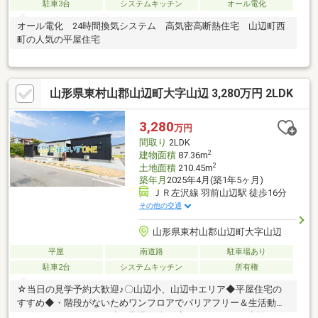
駐車3台
システムキッチン
オール電化
オール電化 24時間換気システム 高気密高断熱住宅 山辺町西
町の人気の平屋住宅
山形県東村山郡山辺町大字山辺 3,280万円 2LDK
3,280
万円
間取り
2LDK
2
建物面積
87.36m
2
土地面積
210.45m
築年月
2025年4月(築1年5ヶ月)
ＪＲ左沢線 羽前山辺駅 徒歩16分
その他の交通
山形県東村山郡山辺町大字山辺
平屋
南道路
駐車場あり
駐車2台
システムキッチン
所有権
☆当日の見学予約大歓迎♪〇山辺小、山辺中エリア◆平屋住宅の
すすめ◆・階段がないためワンフロアでバリアフリー＆生活動線
の確保・メンテナンス時の足場面積を減らすことができ点検や修