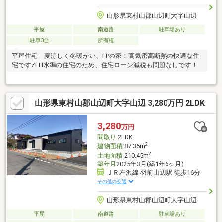
山形県東村山郡山辺町大字山辺
平屋
南道路
駐車場あり
駐車3台
所有権
平屋住宅 夏涼しく冬暖かい、FPの家！高気密高断熱の快適な住
宅ですZEH水準の住宅のため、住宅ローン減税も問題なしです！
山形県東村山郡山辺町大字山辺 3,280万円 2LDK
3,280
万円
間取り
2LDK
2
建物面積
87.36m
2
土地面積
210.45m
築年月
2025年3月(築1年6ヶ月)
ＪＲ左沢線 羽前山辺駅 徒歩16分
その他の交通
山形県東村山郡山辺町大字山辺
平屋
南道路
駐車場あり