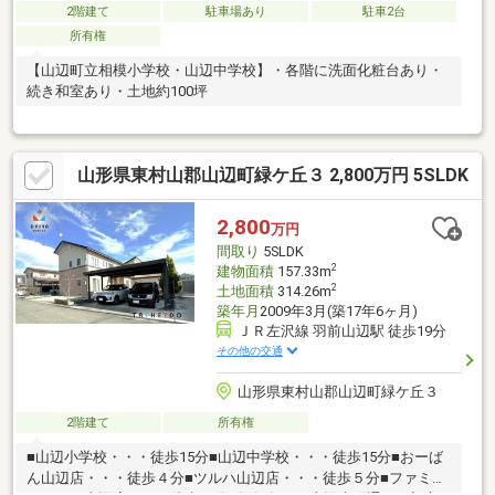
2階建て
駐車場あり
駐車2台
所有権
【山辺町立相模小学校・山辺中学校】・各階に洗面化粧台あり・
続き和室あり・土地約100坪
山形県東村山郡山辺町緑ケ丘３ 2,800万円 5SLDK
2,800
万円
間取り
5SLDK
2
建物面積
157.33m
2
土地面積
314.26m
築年月
2009年3月(築17年6ヶ月)
ＪＲ左沢線 羽前山辺駅 徒歩19分
その他の交通
山形県東村山郡山辺町緑ケ丘３
2階建て
所有権
■山辺小学校・・・徒歩15分■山辺中学校・・・徒歩15分■おーば
ん山辺店・・・徒歩４分■ツルハ山辺店・・・徒歩５分■ファミリ