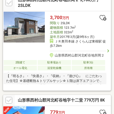
た住環境でありながら利便性も兼ね備えており、子育て世代から
2SLDK
シニア世代まで長く快適にお過ごしいただけます。平屋ならでは
の開放感と心地よさを、ぜひ現地にてご体感ください。
3,700
万円
間取り
2SLDK
2
建物面積
123.7m
2
土地面積
322m
築年月
2017年3月(築9年6ヶ月)
ＪＲ奥羽本線 さくらんぼ東根駅 徒
歩7.2km
山形県西村山郡河北町谷地所岡２
2階建て
駐車場あり
駐車3台
オール電化
浴室乾燥機
所有権
【『明るさ』・『快適さ』・『収納』・『遊び心』 にごだわっ
た住宅】☆基礎断熱＆トリプルサッシ☆１階は床下エアコンでス
ッキリ☆太陽光パネル搭載（６．４８ｋｗ）☆最小限の壁なの家
中快適な温度 また、いつでも家族のぬくもりが感じられますね
☆自動車車庫１台分あり・東南角地で日当たり通風良好です・土
山形県西村山郡河北町谷地字十二堂 779万円 8K
地面積９７．４７坪で駐車スペースに困りません◎２階フリース
ペースや２つの小屋裏収納は家族の生活スタイルに合わせて ・
居室として ・物置として ・オープンスペースとして 様々な
779
万円