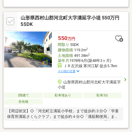
山形県西村山郡河北町大字溝延字小堤 550万円
5SDK
550
万円
間取り
5SDK
2
建物面積
119.2m
2
土地面積
491.38m
築年月
1978年6月(築48年3ヶ月)
ＪＲ左沢線 寒河江駅 徒歩5.7km
その他の交通
山形県西村山郡河北町大字溝延字
小堤
2階建て
駐車場あり
駐車3台
所有権
【周辺状況】◇「河北町立溝延小学校」まで徒歩約３分◇「学童
保育所溝延さくらクラブ」まで徒歩約４分◇「溝延郵便局」まで
徒歩約５分◇「溝延本丸公園」まで徒歩約７分◇周辺交通量少な
め【物件特徴】■敷地広々約１４８坪で家庭菜園◎■南西角地で陽