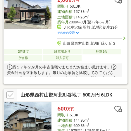
万円
間取り
5SLDK
2
建物面積
157.33m
2
土地面積
314.26m
築年月
2009年3月(築17年6ヶ月)
ＪＲ左沢線 羽前山辺駅 徒歩23分
その他の交通
山形県東村山郡山辺町緑ケ丘３
2階建て
駐車場あり
駐車2台
所有権
即入居可
①築１７年２か月の中古住宅でまだまだお住まい戴けます。②
資金計画を立案致します。毎月のお家賃と比較してみてくださ
い。＊詳細は担当まで遠慮なくご連絡を戴ければ親切丁寧にご相
談させて戴きます♪閑静な住宅街の住戸、更に南向なので、１日を
通して日が当たりやすく冬場もあったか。また広々とした延床面
山形県西村山郡河北町谷地丁 600万円 6LDK
積１５７．３３㎡の居室空間で、その上プロの目でチェックを受
けたことを示す建築確認完了検査済証有の住戸なので、基準に適
合している事が確認済みで安心です。ちなみに３６５日異変を監
600
万円
視する２４時間セキュリティー採用です。家族の物語が生まれる
間取り
6LDK
５ＳＬＤＫ。ご案内いたしますのでお気軽にご連絡ください。
2
建物面積
144.95m
2
土地面積
609.83m
築年月
1975年1月(築51年8ヶ月)