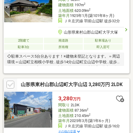
2
建物面積
197m
2
土地面積
620.09m
築年月
1925年1月(築101年8ヶ月)
ＪＲ左沢線 羽前山辺駅 徒歩32分
山形県東村山郡山辺町大字大塚
2階建て
南道路
駐車場あり
駐車3台
所有権
即入居可
◇駐車スペース5台分あります！※建物未登記となります。＝周辺
環境＝山辺町立相模小学校…徒歩14分山辺町立山辺中学校…徒歩13
分ショッピングプラザベル…徒歩31分おーばん山辺店…徒歩24分ロ
ーソン山形やまのべ店…徒歩21分ツルハドラッグ山辺店…徒歩24分
相模郵便局…徒歩6分山辺町役場…徒歩18分
山形県東村山郡山辺町大字山辺 3,280万円 2LDK
3,280
万円
間取り
2LDK
2
建物面積
87.36m
2
土地面積
210.45m
築年月
2025年3月(築1年6ヶ月)
ＪＲ左沢線 羽前山辺駅 徒歩16分
その他の交通