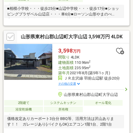
■相模小学校・・・徒歩25分■山辺中学校・・・徒歩17分■ショッ
ピングプラザベル山辺店・・・車6分■ローソン山形やまのべ
店・・・徒歩8分■ツルハドラッグ山辺東店・・・車5分■近江五丁
目児童遊園・・・徒歩1分
山形県東村山郡山辺町大字山辺 3,598万円 4LDK
3,598
万円
間取り
4LDK
2
建物面積
110.96m
2
土地面積
235.95m
築年月
2021年8月(築5年1ヶ月)
ＪＲ左沢線 羽前山辺駅 徒歩20分
その他の交通
山形県東村山郡山辺町大字山辺
2階建て
システムキッチン
オール電化
浴室乾燥機
所有権
価格改定ありカーポート3台分 BBQ等、活用方法は沢山ありま
す！！ ガレージあり(バイクもOK)エアコン1階1台、2階1台