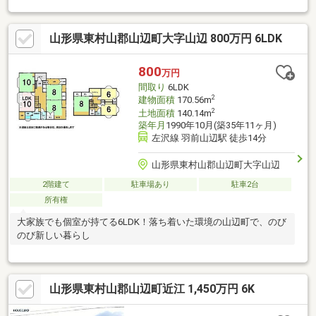
繕がしやすく長期的な維持管理◎住まいずONEでは経験豊富なス
タッフがお客様の住まい探しをお手伝いさせていただいておりま
山形県東村山郡山辺町大字山辺 800万円 6LDK
す。物件が少しでも気になるようでしたら、お気軽にお問合せく
ださい♪住まい購入はお客様にとって不安なことも多いはず…土地
のこと、建物のこと、住宅ローンのこと…何でも構いません！お
800
万円
客様にとって最適な住まい購入をお手伝いいたします♪見学予約・
間取り
6LDK
お問合せは⇒0120-772-619まで♪
2
建物面積
170.56m
2
土地面積
140.14m
築年月
1990年10月(築35年11ヶ月)
左沢線 羽前山辺駅 徒歩14分
山形県東村山郡山辺町大字山辺
2階建て
駐車場あり
駐車2台
所有権
大家族でも個室が持てる6LDK！落ち着いた環境の山辺町で、のび
のび新しい暮らし
山形県東村山郡山辺町近江 1,450万円 6K