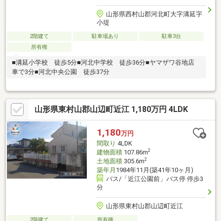
山形県西村山郡河北町大字溝延字
小堤
2階建て
駐車場あり
駐車3台
所有権
■溝延小学校 徒歩5分■河北中学校 徒歩36分■ヤマザワ谷地店
車で3分■河北中央公園 徒歩37分
山形県東村山郡山辺町近江 1,180万円 4LDK
1,180
万円
間取り
4LDK
2
建物面積
107.86m
2
土地面積
305.6m
築年月
1984年11月(築41年10ヶ月)
バス/「近江公園前」バス停 停歩3
分
山形県東村山郡山辺町近江
2階建て
所有権