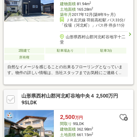
2
建物面積
81.94m
2
土地面積
165.28m
築年月
2017年12月(築8年9ヶ月)
ＪＲ左沢線 羽前高松駅 バス33分/
「役場（河北町）」バス停 停歩11分
山形県西村山郡河北町谷地字十二
堂
2階建て
駐車場あり
駐車3台
所有権
自然なイメージを感じることの出来るフローリングとなっていま
す。物件の詳しい情報は、当社スタッフまでお気軽にご連絡くだ
さい。
山形県西村山郡河北町谷地中央４ 2,500万円
9SLDK
2,500
万円
間取り
9SLDK
2
建物面積
362.98m
2
土地面積
661.15m