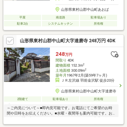
山形県東村山郡中山町あおば
平屋
南道路
駐車場あり
駐車2台
システムキッチン
所有権
山形県東村山郡中山町大字達磨寺 248万円 4DK
248
万円
間取り
4DK
2
建物面積
152.3m
2
土地面積
300.09m
築年月
1967年2月(築59年7ヶ月)
ＪＲ左沢線 羽前金沢駅 徒歩20分
山形県東村山郡中山町大字達磨寺
2階建て
駐車場あり
所有権
～ご内見について～■即内見可能です。お電話にてご希望のお時
間や日時をお伝えください。■水曜・夜間等も案内可能です。お
気軽にお問い合わせください。～ローンについて～■都市銀行・
信用金庫・ネットバンクなど豊富な住宅ローンをお選びいただけ