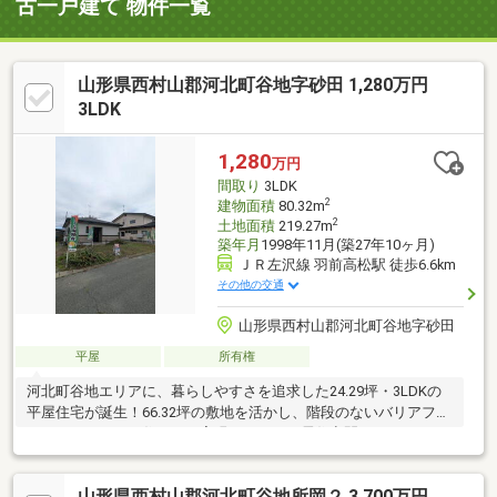
古一戸建て 物件一覧
山形県西村山郡河北町谷地字砂田 1,280万円
3LDK
1,280
万円
間取り
3LDK
2
建物面積
80.32m
2
土地面積
219.27m
築年月
1998年11月(築27年10ヶ月)
ＪＲ左沢線 羽前高松駅 徒歩6.6km
その他の交通
山形県西村山郡河北町谷地字砂田
平屋
所有権
河北町谷地エリアに、暮らしやすさを追求した24.29坪・3LDKの
平屋住宅が誕生！66.32坪の敷地を活かし、階段のないバリアフリ
ーなワンフロアの住まいを実現しました。居住空間はもちろん、
駐車スペースやお庭のバランスも綿密に計画されています。効率
的な家事動線と、家族が集まる明るいリビング、そして各個室の
山形県西村山郡河北町谷地所岡２ 3,700万円
プライバシーも確保した機能的な間取りが魅力。周辺は落ち着い