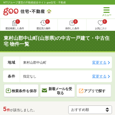
NTTグループ運営の不動産総合サイト goo住宅・不動産
1
0
0
0
最近検索した条件
最近見た物件
保存した条件
お気に入り
東村山郡中山町(山形県)の中古一戸建て・中古住
宅 物件一覧
地域
変更する
東村山郡中山町
条件
変更する
指定なし
新着メールを受
検索条件を保存
アプリで探す
取る
5
件
が該当しました。