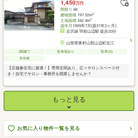
1,450
万円
間取り
6K
2
建物面積
197.52m
2
土地面積
342.4m
築年月
1995年7月(築31年2ヶ月)
左沢線 羽前山辺駅 徒歩20分
山形県東村山郡山辺町近江
2階建て
駐車場あり
駐車2台
所有権
【店舗兼住宅に最適！】専用玄関あり、広々サロンスペース付
き！自宅でサロン・事務所を開業しませんか？
もっと見る
お気に入り物件一覧を見る