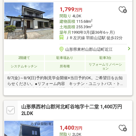
1,799
万円
間取り
4LDK
2
建物面積
115.68m
2
土地面積
255.39m
築年月
1990年3月(築36年6ヶ月)
ＪＲ左沢線 羽前山辺駅 徒歩22分
山形県東村山郡山辺町近江
2階建て
駐車場あり
駐車3台
リフォームリノベーシ
システムキッチン
所有権
ョン
8/7(金)～8/9(日)予約制見学会開催※当日予約OK。ご希望日をお知
らせください。●リフォーム内容 キッチン・ユニットバス・ト
イレ・洗面化粧台新品交換、間取り変更、防蟻工事など●間取
り・駐車場・庭・4LDK・駐車場拡張工事で普通車2台、軽自動車
１台駐車可能です。●周辺施設ローソン山形やまのべ店様まで約
山形県西村山郡河北町谷地字十二堂 1,400万円
400ｍ(徒歩約5分)。やまのべショッピングプラザベル様まで約
1800ｍ(徒歩約23分)。相模小学校まで2100ｍ(徒歩約27分)。山辺
2LDK
中学校まで約1400ｍ(徒歩約18分)。ぜひ現地でご確認ください。※
自社売主
1,400
万円
間取り
2LDK