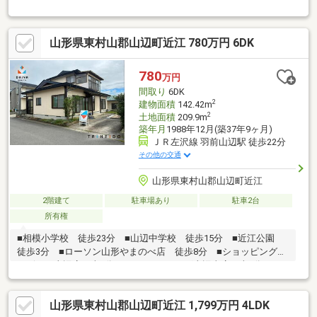
ーマート山辺店・・・徒歩20分■毎年冬には山辺本町通りで初市
が行われます
山形県東村山郡山辺町近江 780万円 6DK
780
万円
間取り
6DK
2
建物面積
142.42m
2
土地面積
209.9m
築年月
1988年12月(築37年9ヶ月)
ＪＲ左沢線 羽前山辺駅 徒歩22分
その他の交通
山形県東村山郡山辺町近江
2階建て
駐車場あり
駐車2台
所有権
■相模小学校 徒歩23分 ■山辺中学校 徒歩15分 ■近江公園
徒歩3分 ■ローソン山形やまのべ店 徒歩8分 ■ショッピングプ
ラザベル山辺店 車4分 ■ツルハドラッグ山辺東店 車5分
山形県東村山郡山辺町近江 1,799万円 4LDK