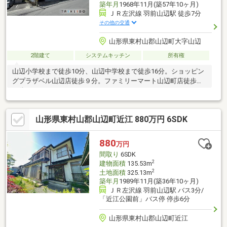
築年月
1968年11月(築57年10ヶ月)
ＪＲ左沢線 羽前山辺駅 徒歩7分
その他の交通
山形県東村山郡山辺町大字山辺
2階建て
システムキッチン
所有権
山辺小学校まで徒歩10分、山辺中学校まで徒歩16分。ショッピン
グプラザベル山辺店徒歩９分。ファミリーマート山辺町店徒歩１
０分。
山形県東村山郡山辺町近江 880万円 6SDK
880
万円
間取り
6SDK
2
建物面積
135.53m
2
土地面積
325.13m
築年月
1989年11月(築36年10ヶ月)
ＪＲ左沢線 羽前山辺駅 バス3分/
「近江公園前」バス停 停歩6分
山形県東村山郡山辺町近江