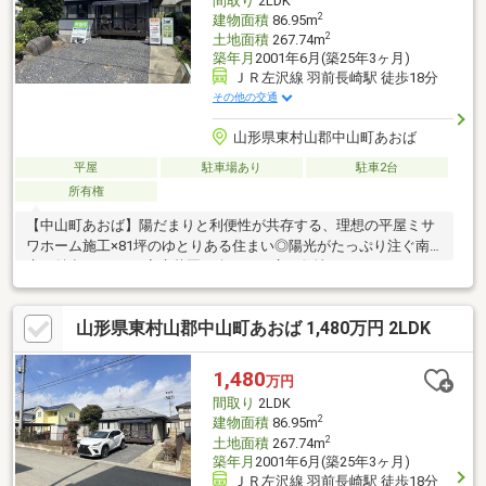
間取り
2LDK
2
建物面積
86.95m
2
土地面積
267.74m
築年月
2001年6月(築25年3ヶ月)
ＪＲ左沢線 羽前長崎駅 徒歩18分
その他の交通
山形県東村山郡中山町あおば
平屋
駐車場あり
駐車2台
所有権
【中山町あおば】陽だまりと利便性が共存する、理想の平屋ミサ
ワホーム施工×81坪のゆとりある住まい◎陽光がたっぷり注ぐ南
庭が魅力の2LDK。家庭菜園を楽しめる広い敷地がありながら、セ
ブンイレブンへ徒歩2分、小学校へも徒歩10分と生活環境が整っ
ています。大手メーカー施工の安心感と、駐車場の拡張も可能な
山形県東村山郡中山町あおば 1,480万円 2LDK
自由度が魅力。落ち着いた環境で、賢くコンパクトに暮らしたい
方にぴったりの一台です。
1,480
万円
間取り
2LDK
2
建物面積
86.95m
2
土地面積
267.74m
築年月
2001年6月(築25年3ヶ月)
ＪＲ左沢線 羽前長崎駅 徒歩18分