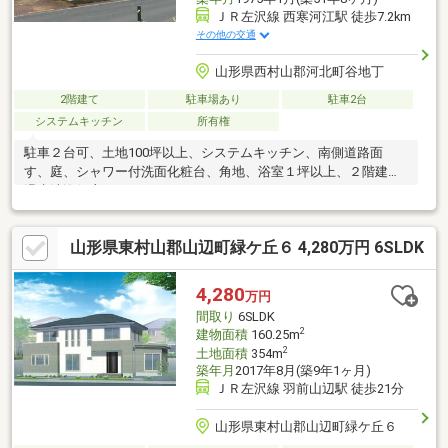
ＪＲ左沢線 西寒河江駅 徒歩7.2km
その他の交通
山形県西村山郡河北町谷地丁
2階建て
駐車場あり
駐車2台
システムキッチン
所有権
駐車２台可、土地100坪以上、システムキッチン、南側道路面
す、庭、シャワー付洗面化粧台、角地、浴室１坪以上、２階建、
温水洗浄便座
山形県東村山郡山辺町緑ケ丘６ 4,280万円 6SLDK
4,280
万円
間取り
6SLDK
2
建物面積
160.25m
2
土地面積
354m
築年月
2017年8月(築9年1ヶ月)
ＪＲ左沢線 羽前山辺駅 徒歩21分
山形県東村山郡山辺町緑ケ丘６