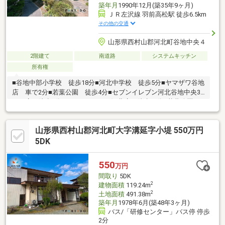
築年月
1990年12月(築35年9ヶ月)
ＪＲ左沢線 羽前高松駅 徒歩6.5km
その他の交通
山形県西村山郡河北町谷地中央４
2階建て
南道路
システムキッチン
所有権
■谷地中部小学校 徒歩18分■河北中学校 徒歩5分■ヤマザワ谷地
店 車で2分■若葉公園 徒歩4分■セブンイレブン河北谷地中央3
丁目店 徒歩6分■クスリのアオキ河北店 徒歩５分■若葉公園
徒歩４分
山形県西村山郡河北町大字溝延字小堤 550万円
5DK
550
万円
間取り
5DK
2
建物面積
119.24m
2
土地面積
491.38m
築年月
1978年6月(築48年3ヶ月)
バス/「研修センター」バス停 停歩
2分