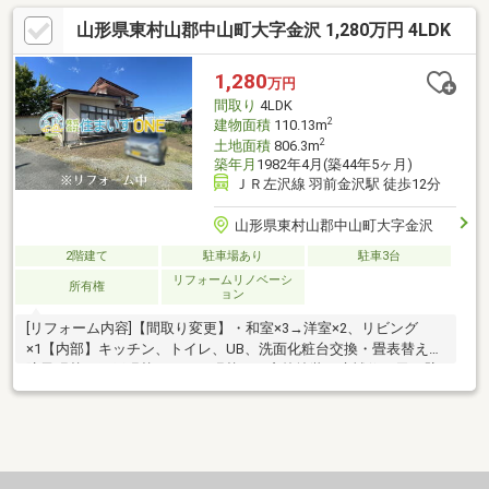
ます■個人事業主様・小規模会社の代表の方でもご相談くださ
山形県東村山郡中山町大字金沢 1,280万円 4LDK
い。■他社でローンを断られてしまってもお問い合わせくださ
い。なぜ、審査が否決でどうしたら通るのかご提案致します。
1,280
万円
間取り
4LDK
2
建物面積
110.13m
2
土地面積
806.3m
築年月
1982年4月(築44年5ヶ月)
ＪＲ左沢線 羽前金沢駅 徒歩12分
山形県東村山郡中山町大字金沢
2階建て
駐車場あり
駐車3台
リフォームリノベーシ
所有権
ョン
[リフォーム内容]【間取り変更】・和室×3→洋室×2、リビング
×1【内部】キッチン、トイレ、UB、洗面化粧台交換・畳表替え・
障子張替・網戸張替・ふすま張替え・窓枠塗装・床補修・天、壁
クロス貼・CF貼替・照明交換・カギ交換・TVドアホン設置・エア
コンコンセント増設・雨漏れ点検・アスベスト調査・シロアリ調
査・ハウスクリーニング…など【外部】外壁塗装・外構工事・外
部塗装…など住まいずONEでは【注文住宅】や【リフォーム・不
動産業】で経験豊富なスタッフがお客様の住まい探しをお手伝い