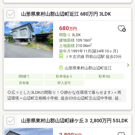
山形県東村山郡山辺町近江 680万円 3LDK
680
万円
間取り
3LDK
2
建物面積
109.16m
2
土地面積
210.06m
築年月
1991年11月(築34年10ヶ月)
ＪＲ左沢線 羽前山辺駅 徒歩23分
山形県東村山郡山辺町近江
2階建て
駐車場あり
駐車3台
所有権
即入居可
◇広々とした3LDKの間取り！◇静かな住環境で暮らせます♪＝周
辺環境＝山辺町立相模小学校…徒歩23分山辺町立山辺中学校…徒歩
16分おーばん山辺店…徒歩26分ローソン山形やまのべ店…徒歩9分
ツルハドラッグ山辺店…徒歩23分相模郵便局…徒歩10分
山形県東村山郡山辺町緑ケ丘３ 2,800万円 5SLDK
2,800