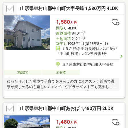
山形県東村山郡中山町大字長崎 1,580万円 4LDK
1,580
万円
間取り
4LDK
2
建物面積
84.04m
2
土地面積
212.1m
築年月
1998年1月(築28年8ヶ月)
ＪＲ左沢線 羽前長崎駅 バス18分/
「中山町役場」バス停 停歩3分
山形県東村山郡中山町大字長崎
2階建て
所有権
ゆったりとした環境で子育てをお考えの方にオススメ！近所で温
泉が楽しめるのも嬉しい♪コンビニやドラッグストアも充実し、お
買い物にも便利な立地です。まずはお気軽にお問い合わせくださ
い。
山形県東村山郡中山町あおば 1,480万円 2LDK
1,480
万円