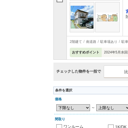
2階建て
南道路
駐車場あり
駐車
おすすめポイント
2024年5月
チェックした物件を一括で
条件を選択
価格
～
間取り
ワンルーム
1K/DK