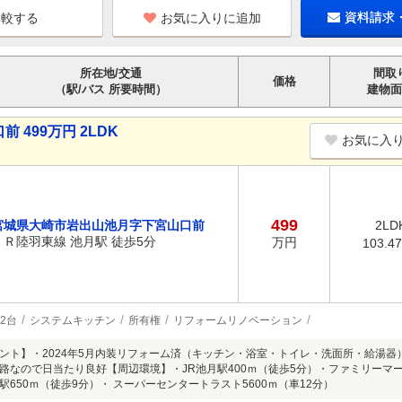
お気に入りに追加
資料請求
所在地/交通
間取
価格
（駅/バス 所要時間）
建物面
499万円 2LDK
お気に入
499
宮城県大崎市岩出山池月字下宮山口前
2LD
ＪＲ陸羽東線 池月駅 徒歩5分
万円
103.4
2台
システムキッチン
所有権
リフォームリノベーション
ント】・2024年5月内装リフォーム済（キッチン・浴室・トイレ・洗面所・給湯
路なので日当たり良好【周辺環境】・JR池月駅400ｍ（徒歩5分）・ファミリーマー
駅650ｍ（徒歩9分）・ スーパーセンタートラスト5600ｍ（車12分）