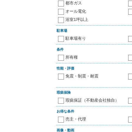
都市ガス
オール電化
浴室1坪以上
駐車場
駐車場有り
条件
所有権
性能・評価
免震・制震・耐震
瑕疵保険
瑕疵保証（不動産会社独自）
お得な条件
売主・代理
画像・動画