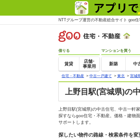
NTTグループ運営の不動産総合サイト goo
借りる
マンションを買う
店舗･
賃貸
新築
中
事業用
住宅・不動産
>
中古一戸建て
>
東北
>
宮城
上野目駅(宮城県)の
上野目駅(宮城県)の中古住宅、中古一
探すならgoo住宅・不動産。価格・建物
サポートします。
探したい物件の路線・検索条件を変