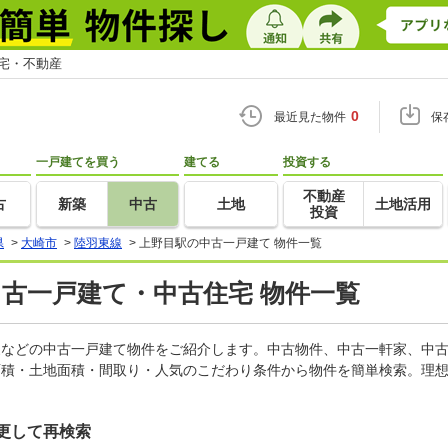
住宅・不動産
0
最近見た物件
保
一戸建てを買う
建てる
投資する
不動産
古
新築
中古
土地
土地活用
投資
県
>
大崎市
>
陸羽東線
>
上野目駅の中古一戸建て 物件一覧
中古一戸建て・中古住宅 物件一覧
軒家などの中古一戸建て物件をご紹介します。中古物件、中古一軒家、中
面積・土地面積・間取り・人気のこだわり条件から物件を簡単検索。理想
更して再検索