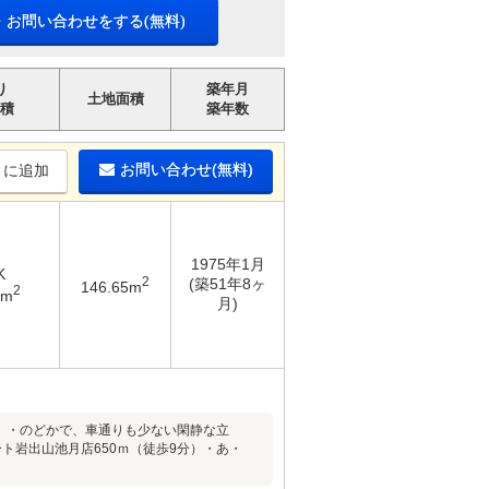
・お問い合わせをする(無料)
り
築年月
土地面積
積
築年数
お問い合わせ(無料)
りに追加
1975年1月
K
2
(築51年8ヶ
146.65m
2
7m
月)
器）・のどかで、車通りも少ない閑静な立
ト岩出山池月店650ｍ（徒歩9分）・あ・