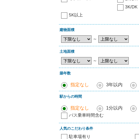
3K/DK
5K以上
建物面積
～
土地面積
～
築年数
指定なし
3年以内
駅からの時間
指定なし
1分以内
バス乗車時間含む
人気のこだわり条件
駐車場有り