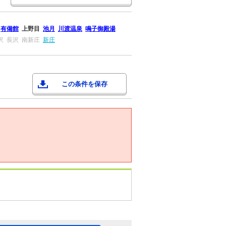
有備館
上野目
池月
川渡温泉
鳴子御殿湯
沢
長沢
南新庄
新庄
この条件を保存