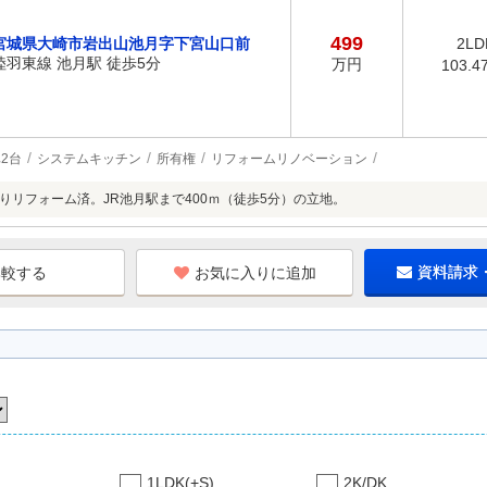
499
宮城県大崎市岩出山池月字下宮山口前
2LD
陸羽東線 池月駅 徒歩5分
万円
103.4
2台
システムキッチン
所有権
リフォームリノベーション
水回りリフォーム済。JR池月駅まで400ｍ（徒歩5分）の立地。
お気に入りに追加
資料請求
1LDK(+S)
2K/DK