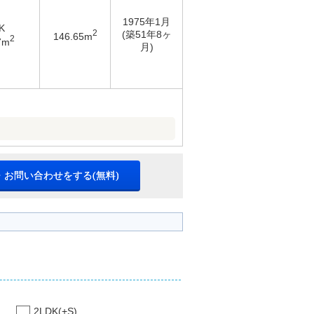
1975年1月
K
2
(築51年8ヶ
146.65m
2
7m
月)
・お問い合わせをする(無料)
2LDK(+S)