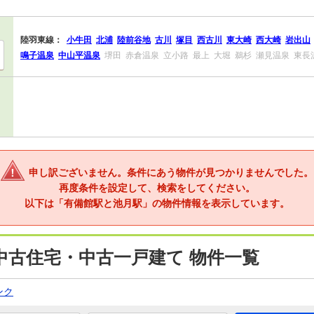
陸羽東線：
小牛田
北浦
陸前谷地
古川
塚目
西古川
東大崎
西大崎
岩出山
鳴子温泉
中山平温泉
堺田
赤倉温泉
立小路
最上
大堀
鵜杉
瀬見温泉
東長
申し訳ございません。条件にあう物件が見つかりませんでした。
再度条件を設定して、検索をしてください。
以下は「有備館駅と池月駅」の物件情報を表示しています。
中古住宅・中古一戸建て 物件一覧
ンク