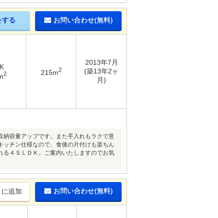
をする
お問い合わせ(無料)
2013年7月
K
2
(築13年2ヶ
215m
2
m
月)
収納容量アップです。また手入れもラクで意
キッチン仕様なので、食後の片付けも楽ちん
れる４ＳＬＤＫ。ご案内いたしますのでお気
お問い合わせ(無料)
りに追加