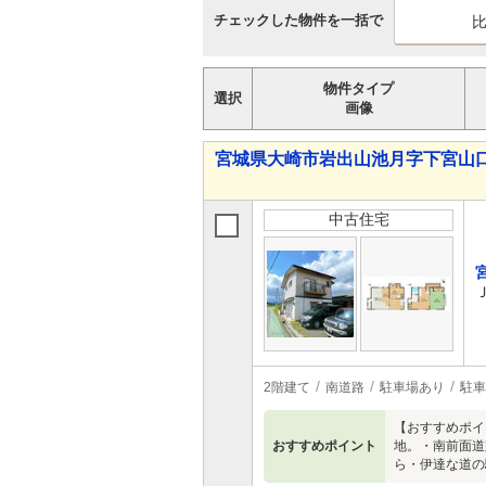
チェックした物件を一括で
物件タイプ
選択
画像
宮城県大崎市岩出山池月字下宮山口前 
中古住宅
2階建て
南道路
駐車場あり
駐車
【おすすめポイ
おすすめポイント
地。・南前面道
ら・伊達な道の