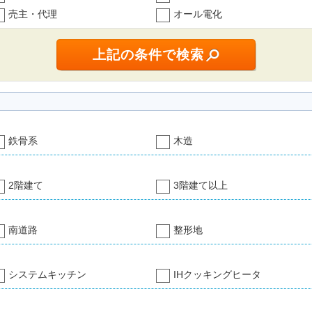
売主・代理
オール電化
鉄骨系
木造
2階建て
3階建て以上
南道路
整形地
システムキッチン
IHクッキングヒータ