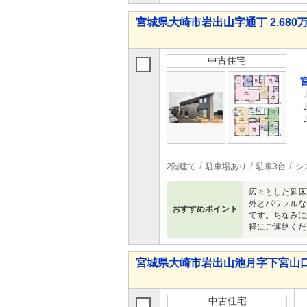
宮城県大崎市岩出山字通丁 2,680万
中古住宅
2階建て
駐車場あり
駐車3台
シ
広々とした延床
外とパワフルな
おすすめポイント
です。ちなみに
軽にご連絡くだ
宮城県大崎市岩出山池月字下宮山口前 
中古住宅