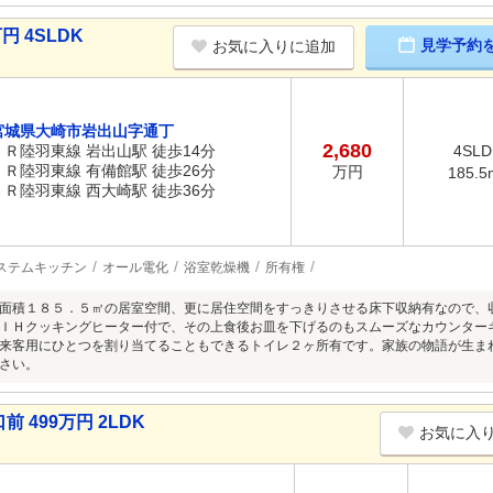
円 4SLDK
見学予約
お気に入りに追加
宮城県大崎市岩出山字通丁
2,680
ＪＲ陸羽東線 岩出山駅 徒歩14分
4SLD
ＪＲ陸羽東線 有備館駅 徒歩26分
万円
185.5
ＪＲ陸羽東線 西大崎駅 徒歩36分
ステムキッチン
オール電化
浴室乾燥機
所有権
面積１８５．５㎡の居室空間、更に居住空間をすっきりさせる床下収納有なので、
ＩＨクッキングヒーター付で、その上食後お皿を下げるのもスムーズなカウンター
来客用にひとつを割り当てることもできるトイレ２ヶ所有です。家族の物語が生ま
さい。
499万円 2LDK
お気に入