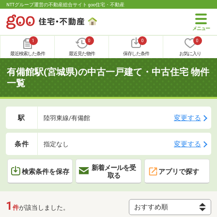
NTTグループ運営の不動産総合サイト goo住宅・不動産
1
0
0
0
最近検索した条件
最近見た物件
保存した条件
お気に入り
有備館駅(宮城県)の中古一戸建て・中古住宅 物件
一覧
駅
変更する
陸羽東線/有備館
条件
変更する
指定なし
新着メールを受
検索条件を保存
アプリで探す
取る
1
件
が該当しました。