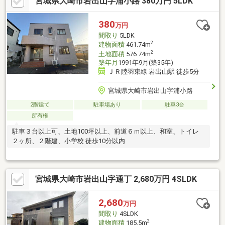
宮城県大崎市岩出山字浦小路 380万円 5LDK
部）交換、床材上張り、畳表替え、障子・襖張替え●その他設備
インターホン設置、火災警報器設置、照明器具交換【おすすめポ
イント】・雨漏り、構造上主要な部分の欠陥や・腐食、給排水管
380
万円
の故障や漏水についてお引渡しより２年間保証・シロアリ防除工
間取り
5LDK
事施工後5年間保証・新品
2
建物面積
461.74m
2
土地面積
576.74m
築年月
1991年9月(築35年)
ＪＲ陸羽東線 岩出山駅 徒歩5分
宮城県大崎市岩出山字浦小路
2階建て
駐車場あり
駐車3台
所有権
駐車３台以上可、土地100坪以上、前道６ｍ以上、和室、トイレ
２ヶ所、２階建、小学校 徒歩10分以内
宮城県大崎市岩出山字通丁 2,680万円 4SLDK
2,680
万円
間取り
4SLDK
2
建物面積
185.5m