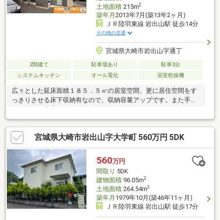
2
土地面積
215m
築年月
2013年7月(築13年2ヶ月)
ＪＲ陸羽東線 岩出山駅 徒歩14分
その他の交通
宮城県大崎市岩出山字通丁
2階建て
駐車場あり
駐車3台
システムキッチン
オール電化
浴室乾燥機
広々とした延床面積１８５．５㎡の居室空間、更に居住空間をす
っきりさせる床下収納有なので、収納容量アップです。また手入
れもラクで意外とパワフルなＩＨクッキングヒーター付で、その
上食後お皿を下げるのもスムーズなカウンターキッチン仕様なの
で、食後の片付けも楽ちんです。ちなみに来客用にひとつを割り
宮城県大崎市岩出山字大学町 560万円 5DK
当てることもできるトイレ２ヶ所有です。家族の物語が生まれる
４ＳＬＤＫ。ご案内いたしますのでお気軽にご連絡ください。
560
万円
間取り
5DK
2
建物面積
96.05m
2
土地面積
264.54m
築年月
1979年10月(築46年11ヶ月)
ＪＲ陸羽東線 岩出山駅 徒歩17分