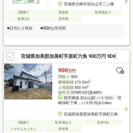
宮城県大崎市岩出山字二ノ構
2階建て
南道路
駐車場あり
駐車2台
所有権
■日当たり良好 ■閑静な住宅街
宮城県加美郡加美町字原町六角 900万円 9DK
900
万円
間取り
9DK
2
建物面積
273.52m
2
土地面積
853.1m
築年月
1978年9月(築48年)
陸羽東線 岩出山駅 バス16分/「宮
崎仲町下車」バス停 停歩3.6km
宮城県加美郡加美町字原町六角
2階建て
駐車場あり
駐車3台
システムキッチン
所有権