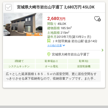
宮城県大崎市岩出山字通丁 2,680万円 4SLDK
2,680
万円
間取り
4SLDK
2
建物面積
185.5m
2
土地面積
215m
築年月
2013年7月(築13年2ヶ月)
ＪＲ陸羽東線 岩出山駅 徒歩14分
その他の交通
宮城県大崎市岩出山字通丁
2階建て
駐車場あり
駐車3台
システムキッチン
オール電化
浴室乾燥機
広々とした延床面積１８５．５㎡の居室空間、更に居住空間をす
っきりさせる床下収納有なので、収納容量アップです。また手入
れもラクで意外とパワフルなＩＨクッキングヒーター付で、その
上食後お皿を下げるのもスムーズなカウンターキッチン仕様なの
で、食後の片付けも楽ちんです。ちなみに来客用にひとつを割り
当てることもできるトイレ２ヶ所有です。家族の物語が生まれる
４ＳＬＤＫ。ご案内いたしますのでお気軽にご連絡ください。