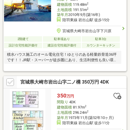
2
建物面積
119.48m
2
土地面積
191.51m
築年月
2010年9月(築16年)
陸羽東線 岩出山駅 徒歩15分
宮城県大崎市岩出山字下川原
2階建て
駐車場あり
駐車3台
設計住宅性能評価付
建設住宅性能評価付
カウンターキッチン
積水ハウス施工のオール電化住宅！ゆとりのある軽量鉄骨造36坪
です！！JR駅・スーパーが徒歩圏にあり、生活利便性も良い環境
です♪
宮城県大崎市岩出山字二ノ構 350万円 4DK
350
万円
間取り
4DK
2
建物面積
81.97m
2
土地面積
296.24m
築年月
1973年11月(築52年10ヶ月)
陸羽東線 岩出山駅 徒歩11分