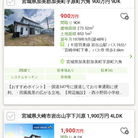
宮城県加美郡加美町字原町六角 900万円 9DK
900
万円
間取り
9DK
2
建物面積
273.52m
2
土地面積
853.1m
築年月
1978年9月(築48年)
ＪＲ陸羽東線 岩出山駅 バス16分/
「宮崎仲町下車」バス停 停歩3.6km
宮城県加美郡加美町字原町六角
2階建て
駐車場あり
駐車3台
システムキッチン
所有権
【おすすめポイント】・国道347号に接道しており車通勤に便
利。・田園風景の広がる立地。【周辺施設】・西小野田小学校
793m（徒歩10分）・ウジエスーパー小野田店4224m（車9分）・
ファミリーマート小野田神山西店4918ｍ（車10分）・やくらい薬
師の湯2500m（車5分）・小野田西部スポーツ公園900m（徒歩12
宮城県大崎市岩出山字下川原 1,900万円 4LDK
分）
1,900
万円
間取り
4LDK