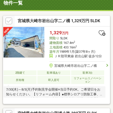
物件一覧
宮城県大崎市岩出山字二ノ構 1,329万円 5LDK
1,329
万円
間取り
5LDK
2
建物面積
167.4m
2
土地面積
433.16m
築年月
1989年1月(築37年8ヶ月)
ＪＲ陸羽東線 岩出山駅 徒歩12分
宮城県大崎市岩出山字二ノ構
2階建て
駐車場あり
駐車3台
リフォームリノベーシ
所有権
即入居可
ョン
7/30(木)～8/3(月)予約制見学会開催※当日予約OK。ご希望日をお
知らせください。【リフォーム内容】●標準シロアリ防除工事、
クリーニング、鍵交換、雨漏り点検、設備点検●外構・外装屋根
塗装、外壁塗装●水回りシステムキッチン交換、ユニットバス交
換、トイレ交換、洗面化粧台交換●内装間取変更、室内ドア（一