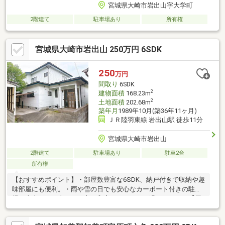
宮城県大崎市岩出山字大学町
2階建て
駐車場あり
所有権
宮城県大崎市岩出山 250万円 6SDK
250
万円
間取り
6SDK
2
建物面積
168.23m
2
土地面積
202.68m
築年月
1989年10月(築36年11ヶ月)
ＪＲ陸羽東線 岩出山駅 徒歩11分
宮城県大崎市岩出山
2階建て
駐車場あり
駐車2台
所有権
【おすすめポイント】・部屋数豊富な6SDK、納戸付きで収納や趣
味部屋にも便利。・雨や雪の日でも安心なカーポート付きの駐車
場・南向きで日当たりの良い和室でのんびりと過ごせます。【周
辺環境】・岩出山小学校まで1157ｍ（徒歩15分）・岩出山中学校
まで2271ｍ（徒歩29分）