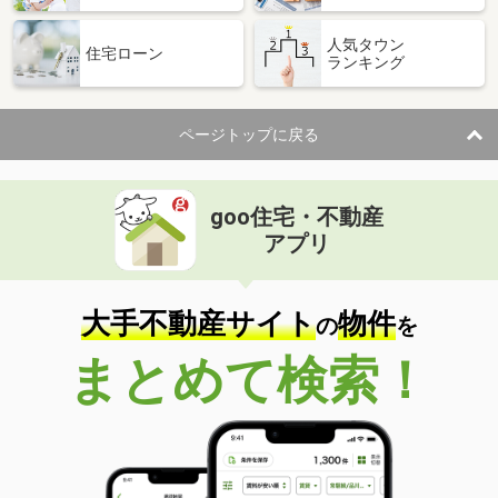
人気タウン
住宅ローン
ランキング
ページトップに戻る
goo住宅・不動産
アプリ
大手不動産サイト
物件
の
を
まとめて検索！