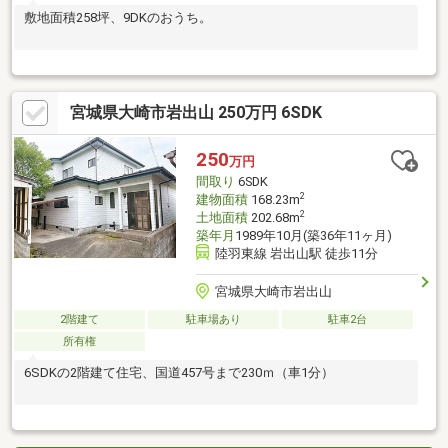
敷地面積258坪、9DKのおうち。
宮城県大崎市岩出山 250万円 6SDK
250
万円
間取り
6SDK
2
建物面積
168.23m
2
土地面積
202.68m
築年月
1989年10月(築36年11ヶ月)
陸羽東線 岩出山駅 徒歩11分
宮城県大崎市岩出山
2階建て
駐車場あり
駐車2台
所有権
6SDKの2階建て住宅、国道457号まで230ｍ（車1分）