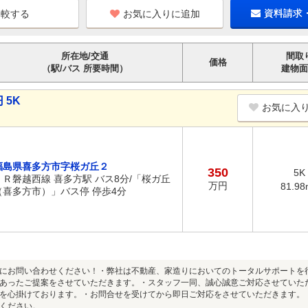
お気に入りに追加
資料請求
所在地/交通
間取
価格
（駅/バス 所要時間）
建物面
 5K
お気に入
福島県喜多方市字桜ガ丘２
350
5K
ＪＲ磐越西線 喜多方駅 バス8分/「桜ガ丘
万円
81.98
（喜多方市）」バス停 停歩4分
にお問い合わせください！・弊社は不動産、家造りにおいてのトータルサポートを
あったご提案をさせていただきます。・スタッフ一同、誠心誠意ご対応させていた
を心掛けております。・お問合せを受けてから即日ご対応をさせていただきます。
ください。