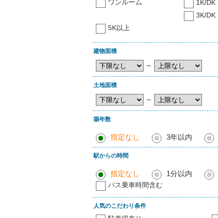
ワンルーム
1K/DK
3K/DK
5K以上
建物面積
～
土地面積
～
築年数
指定なし
3年以内
駅からの時間
指定なし
1分以内
バス乗車時間含む
人気のこだわり条件