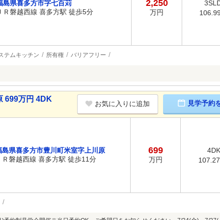
2,250
福島県喜多方市字七百苅
3SL
ＪＲ磐越西線 喜多方駅 徒歩5分
万円
106.9
ステムキッチン
所有権
バリアフリー
99万円 4DK
見学予約
お気に入りに追加
699
福島県喜多方市豊川町米室字上川原
4D
ＪＲ磐越西線 喜多方駅 徒歩11分
万円
107.2