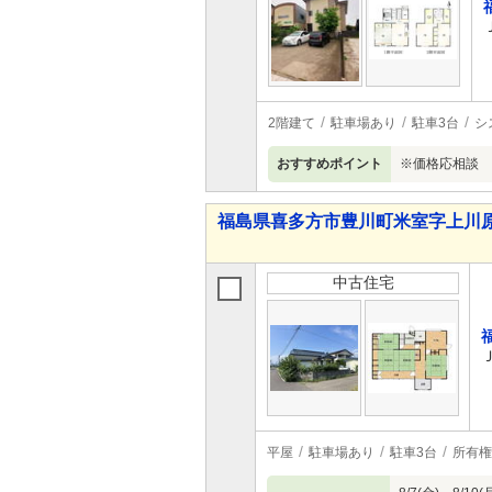
2階建て
駐車場あり
駐車3台
シ
おすすめポイント
※価格応相談
福島県喜多方市豊川町米室字上川原 6
中古住宅
平屋
駐車場あり
駐車3台
所有権