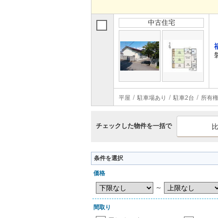
中古住宅
平屋
駐車場あり
駐車2台
所有
チェックした物件を一括で
条件を選択
価格
～
間取り