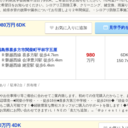
/10(月)予約制見学会開催※当日予約OK。ご希望日をお知らせください。7/24(金)～7/27
ご希望日をお知らせください。シロアリ工防除工事、クリーニング、鍵交換、雨漏
、給排水管の故障や漏水についてお引渡しより２年間保証。・シロアリ防除工事施
0万円 6DK
見学予約
お気に入りに追加
福島県喜多方市関柴町平林字五厘
980
ＪＲ磐越西線 喜多方駅 徒歩4.7km
6D
ＪＲ磐越西線 会津豊川駅 徒歩5.4km
万円
150.7
ＪＲ磐越西線 姥堂駅 徒歩6.4km
あり
駐車2台
所有権
やお仕事帰り等ご都合に合わせてご案内致します。初めての住宅購入だからこそ、
-周辺環境---■関柴小学校・・・徒歩16分■喜多方第三中学校・・・徒歩24分◆『頭
もご購入可能です！◆経験豊富な弊社スタッフがご購入のサポートを致します！◆
お気軽にお問い合わせできます♪ＬＩＮＥの「友だち追加」→「＠ｐｒｅｓｔｉｇ
万円 4DK