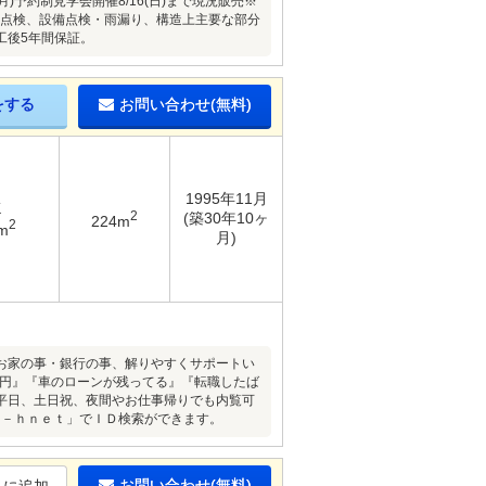
(月)予約制見学会開催8/16(日)まで現況販売※
り点検、設備点検・雨漏り、構造上主要な部分
工後5年間保証。
をする
お問い合わせ(無料)
1995年11月
K
2
(築30年10ヶ
224m
2
m
月)
お家の事・銀行の事、解りやすくサポートい
金 0円』『車のローンが残ってる』『転職したば
平日、土日祝、夜間やお仕事帰りでも内覧可
ｅ－ｈｎｅｔ」でＩＤ検索ができます。
お問い合わせ(無料)