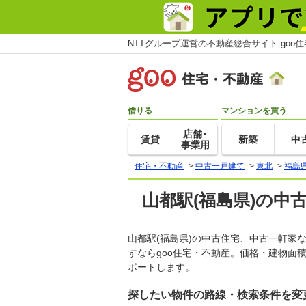
NTTグループ運営の不動産総合サイト goo
借りる
マンションを買う
店舗･
賃貸
新築
中
事業用
住宅・不動産
>
中古一戸建て
>
東北
>
福島
山都駅(福島県)の中
山都駅(福島県)の中古住宅、中古一軒
すならgoo住宅・不動産。価格・建物面
ポートします。
探したい物件の路線・検索条件を変