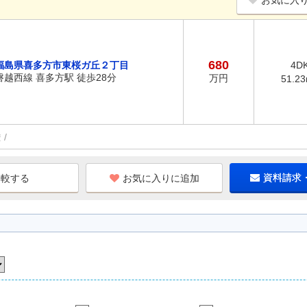
お気に入
680
福島県喜多方市東桜ガ丘２丁目
4D
磐越西線 喜多方駅 徒歩28分
万円
51.2
権
お気に入りに追加
資料請求