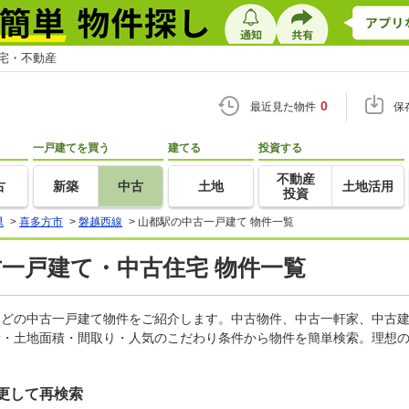
住宅・不動産
0
最近見た物件
保
一戸建てを買う
建てる
投資する
不動産
古
新築
中古
土地
土地活用
投資
県
>
喜多方市
>
磐越西線
>
山都駅の中古一戸建て 物件一覧
古一戸建て・中古住宅 物件一覧
家などの中古一戸建て物件をご紹介します。中古物件、中古一軒家、中古
積・土地面積・間取り・人気のこだわり条件から物件を簡単検索。理想の
更して再検索