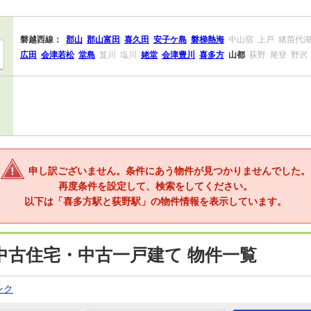
磐越西線：
郡山
郡山富田
喜久田
安子ケ島
磐梯熱海
中山宿
上戸
猪苗代
広田
会津若松
堂島
笈川
塩川
姥堂
会津豊川
喜多方
山都
荻野
尾登
野沢
申し訳ございません。条件にあう物件が見つかりませんでした。
再度条件を設定して、検索をしてください。
以下は「喜多方駅と荻野駅」の物件情報を表示しています。
中古住宅・中古一戸建て 物件一覧
ンク