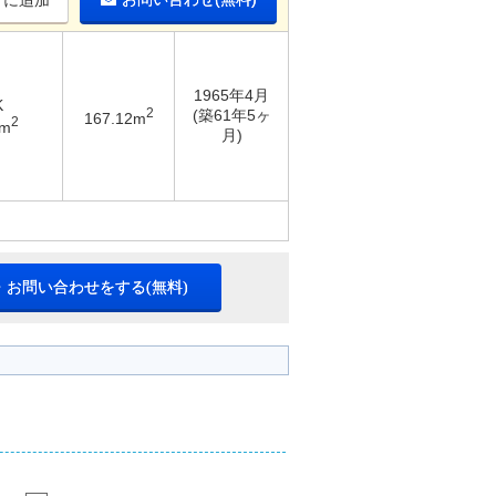
りに追加
1965年4月
K
2
(築61年5ヶ
167.12m
2
3m
月)
・お問い合わせをする(無料)