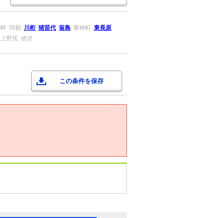
湖畔
関都
川桁
猪苗代
翁島
磐梯町
東長原
上野尻
徳沢
この条件を保存