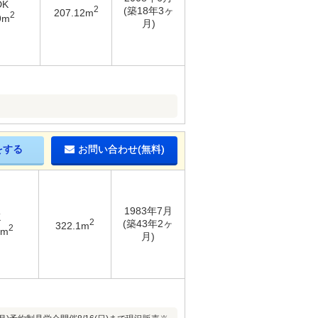
DK
2
(築18年3ヶ
207.12m
2
9m
月)
をする
お問い合わせ(無料)
1983年7月
K
2
(築43年2ヶ
322.1m
2
7m
月)