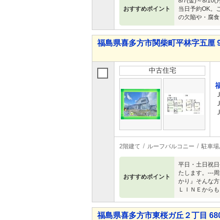
8/7(金)～8
おすすめポイント
当日予約OK。
の欠陥や・腐食
福島県喜多方市関柴町平林字五厘 98
中古住宅
2階建て
ルーフバルコニー
駐車場
平日・土日祝日
たします。--
おすすめポイント
かり』そんな方
ＬＩＮＥからも
福島県喜多方市東桜ガ丘２丁目 680