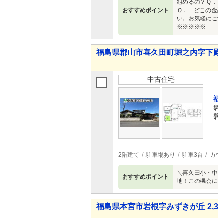
組めるの？Ｑ．
おすすめポイント
Ｑ． どこの金
い。お気軽にご
※※※※※
福島県郡山市喜久田町堀之内字下殿田 
中古住宅
2階建て
駐車場あり
駐車3台
カ
＼喜久田小・中
おすすめポイント
地！この機会に
福島県本宮市岩根字みずきが丘 2,38