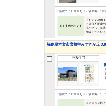
2階建て
駐車場あり
駐車3台
設
【おすすめポイ
ス確保不動産の
おすすめポイント
光パネル・蓄電
相談ください！
福島県本宮市岩根字みずきが丘 3,88
中古住宅
2階建て
駐車場あり
駐車3台
シ
※※※※※以下