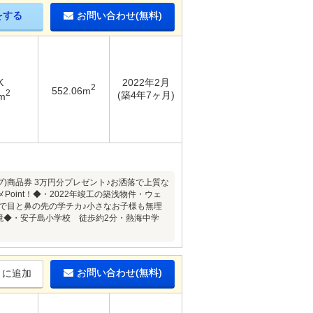
をする
お問い合わせ(無料)
K
2022年2月
2
552.06m
2
(築4年7ヶ月)
m
ーブ)商品券 3万円分プレゼント♪お洒落で上質な
int！◆・2022年竣工の築浅物件・ウェ
まで目と鼻の先の学チカ♪小さなお子様も無理
境◆・安子島小学校 徒歩約2分・熱海中学
お問い合わせ(無料)
りに追加