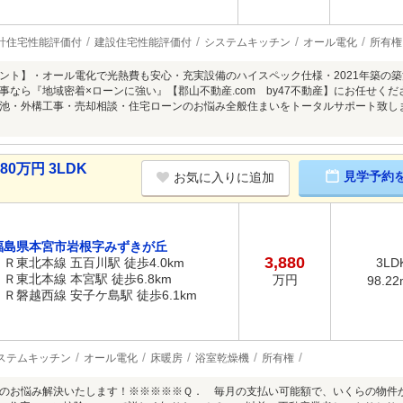
計住宅性能評価付
建設住宅性能評価付
システムキッチン
オール電化
所有権
ント】・オール電化で光熱費も安心・充実設備のハイスペック仕様・2021年築の
事なら『地域密着×ローンに強い』【郡山不動産.com by47不動産】にお任せく
池・外構工事・売却相談・住宅ローンのお悩み全般住まいをトータルサポート致し
0万円 3LDK
見学予約
お気に入りに追加
福島県本宮市岩根字みずきが丘
3,880
ＪＲ東北本線 五百川駅 徒歩4.0km
3LD
ＪＲ東北本線 本宮駅 徒歩6.8km
万円
98.22
ＪＲ磐越西線 安子ケ島駅 徒歩6.1km
ステムキッチン
オール電化
床暖房
浴室乾燥機
所有権
のお悩み解決いたします！※※※※※Ｑ． 毎月の支払い可能額で、いくらの物件