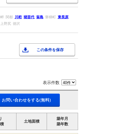
湖畔
関都
川桁
猪苗代
翁島
磐梯町
東長原
上野尻
徳沢
この条件を保存
表示件数
・お問い合わせをする(無料)
り
築年月
土地面積
積
築年数