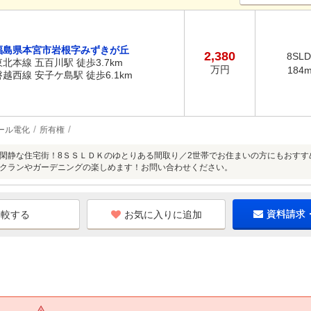
福島県本宮市岩根字みずきが丘
2,380
8SL
東北本線 五百川駅 徒歩3.7km
万円
184
磐越西線 安子ケ島駅 徒歩6.1km
ール電化
所有権
閑静な住宅街！8ＳＳＬＤＫのゆとりある間取り／2世帯でお住まいの方にもおすす
クランやガーデニングの楽しめます！お問い合わせください。
お気に入りに追加
資料請求