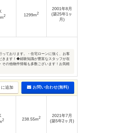
2001年8月
K
2
(築25年1ヶ
1299m
2
2m
月)
行っております。・住宅ローンに強く、お客
だきます！◆経験知識が豊富なスタッフが在
・その他物件情報も多数ございます！お気軽
お問い合わせ(無料)
りに追加
K
2021年7月
2
238.55m
2
(築5年2ヶ月)
m