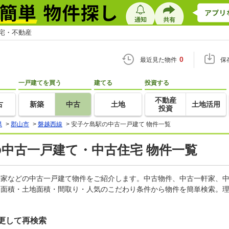
住宅・不動産
0
最近見た物件
保
一戸建てを買う
建てる
投資する
不動産
古
新築
中古
土地
土地活用
投資
県
>
郡山市
>
磐越西線
>
安子ケ島駅の中古一戸建て 物件一覧
の中古一戸建て・中古住宅 物件一覧
一軒家などの中古一戸建て物件をご紹介します。中古物件、中古一軒家、
物面積・土地面積・間取り・人気のこだわり条件から物件を簡単検索。理
更して再検索