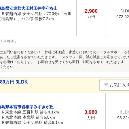
福島県安達郡大玉村玉井字守谷山
2,980
5LD
ＪＲ磐越西線 安子ケ島駅 バス3分/「玉川
万円
272.9
（福島県）」バス停 停歩7.2km
所有権
にお問い合わせください！・弊社は不動産、家造りにおいてのトータルサポートを
あったご提案をさせていただきます。・スタッフ一同、誠心誠意ご対応させていた
を心掛けております。・お問合せを受けてから即日ご対応をさせていただきます。
ください。
0万円 3LDK
お気に入
福島県本宮市岩根字みずきが丘
3,980
ＪＲ東北本線 五百川駅 徒歩4.1km
3LD
ＪＲ東北本線 本宮駅 徒歩6.8km
万円
98.22
ＪＲ磐越西線 安子ケ島駅 徒歩6.1km