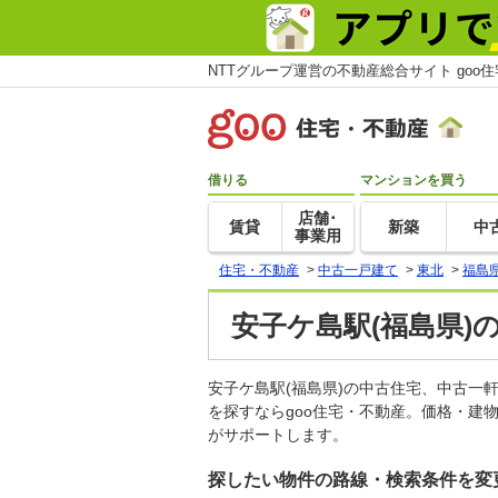
NTTグループ運営の不動産総合サイト goo
借りる
マンションを買う
店舗･
賃貸
新築
中
事業用
住宅・不動産
>
中古一戸建て
>
東北
>
福島
安子ケ島駅(福島県)
安子ケ島駅(福島県)の中古住宅、中古
を探すならgoo住宅・不動産。価格・建
がサポートします。
探したい物件の路線・検索条件を変