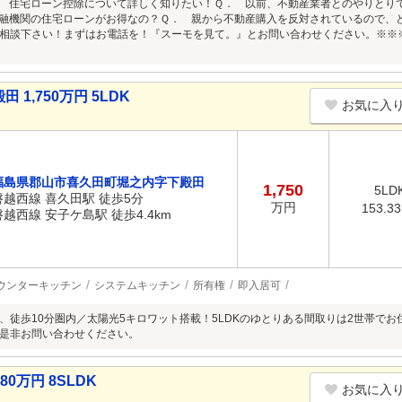
 住宅ローン控除について詳しく知りたい！Ｑ． 以前、不動産業者とのやりとり
融機関の住宅ローンがお得なの？Ｑ． 親から不動産購入を反対されているので、
相談下さい！まずはお電話を！『スーモを見て。』とお問い合わせください。※※
1,750万円 5LDK
お気に入
福島県郡山市喜久田町堀之内字下殿田
1,750
5LD
磐越西線 喜久田駅 徒歩5分
万円
153.3
磐越西線 安子ケ島駅 徒歩4.4km
ウンターキッチン
システムキッチン
所有権
即入居可
、徒歩10分圏内／太陽光5キロワット搭載！5LDKのゆとりある間取りは2世帯でお
是非お問い合わせください。
0万円 8SLDK
お気に入