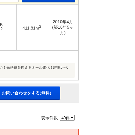
2010年4月
DK
2
(築16年5ヶ
411.81m
2
m
月)
め！光熱費を抑えるオール電化！駐車5～6
・お問い合わせをする(無料)
表示件数