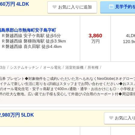
0万円 4LDK
見学予約
お気に入りに追加
福島県郡山市熱海町安子島字町
3,860
ＪＲ磐越西線 安子ケ島駅 徒歩5分
4LD
ＪＲ磐越西線 磐梯熱海駅 徒歩3.9km
万円
120.9
ＪＲ磐越西線 喜久田駅 徒歩4.4km
3台
システムキッチン
オール電化
浴室乾燥機
所有権
e商品券 プレゼント◆対象物件をご成約いただいた方へもれなくNeoGlobe(ネオグロ
イテムで新しい生活に彩りを♪詳細はスタッフまでお問い合わせください♪◆おススメPo
のオール電化住宅・安子ヶ島駅まで400ｍ♪通勤・通学・お出かけにも◎・小学校
6坪の壮大な敷地。広い庭でお子様も安心して外遊び♪2台用のカーポート付◆周辺環
分
80万円 5LDK
お気に入