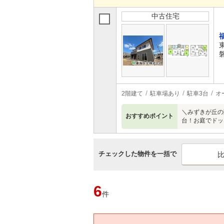
中古住宅
2階建て
駐車場あり
駐車3台
オ
＼みずきが丘の
おすすめポイント
台！お庭でドッ
チェックした物件を一括で
6
件