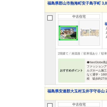
福島県郡山市熱海町安子島字町 3,86
中古住宅
2階建て
南道路
駐車場あり
駐車
◆NeoGlob
ファッションア
おすすめポイント
ルズホーム施工
なく通学・16
校 徒歩約27
福島県安達郡大玉村玉井字守谷山 2,9
中古住宅