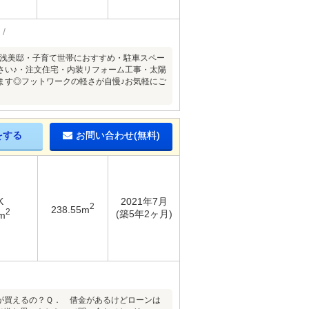
築浅美邸・子育て世帯におすすめ・駐車スペー
ださい♪・注文住宅・内装リフォーム工事・太陽
ます◎フットワークの軽さが自慢♪お気軽にご
をする
お問い合わせ(無料)
K
2021年7月
2
238.55m
2
(築5年2ヶ月)
m
が買えるの？Ｑ． 借金があるけどローンは