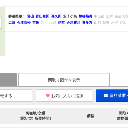
磐越西線：
郡山
郡山富田
喜久田
安子ケ島
磐梯熱海
中山宿
上戸
猪苗代
広田
会津若松
堂島
笈川
塩川
姥堂
会津豊川
喜多方
山都
荻野
尾登
野沢
間取り図付き表示
お気に入りに追加
資料請求
所在地/交通
間取
価格
（駅/バス 所要時間）
建物面