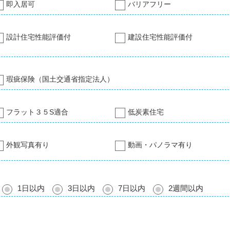
即入居可
バリアフリー
設計住宅性能評価付
建設住宅性能評価付
瑕疵保険（国土交通省指定法人）
フラット３５S適合
低炭素住宅
外観写真有り
動画・パノラマ有り
1日以内
3日以内
7日以内
2週間以内