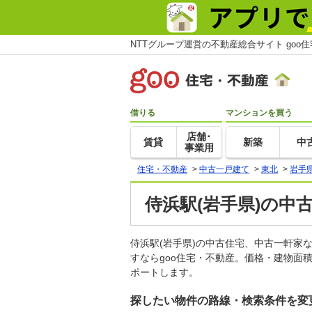
NTTグループ運営の不動産総合サイト goo
借りる
マンションを買う
店舗･
賃貸
新築
中
事業用
住宅・不動産
>
中古一戸建て
>
東北
>
岩手
侍浜駅(岩手県)の中
侍浜駅(岩手県)の中古住宅、中古一軒
すならgoo住宅・不動産。価格・建物面
ポートします。
探したい物件の路線・検索条件を変