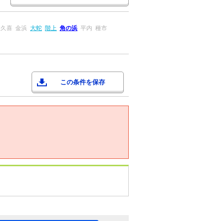
大久喜
金浜
大蛇
階上
角の浜
平内
種市
この条件を保存