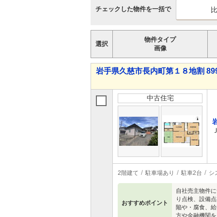
チェックした物件を一括で
物件タイプ
選択
画像
岩手県久慈市長内町第１８地割 899
中古住宅
2階建て
駐車場あり
駐車2台
シ
自社売主物件に
り点検、設備点
おすすめポイント
陥や・腐食、給
方や金融機関を