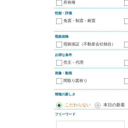
所有権
性能・評価
免震・制震・耐震
瑕疵保険
瑕疵保証（不動産会社独自）
お得な条件
売主・代理
画像・動画
間取り図有り
情報の新しさ
こだわらない
本日の新着
フリーワード