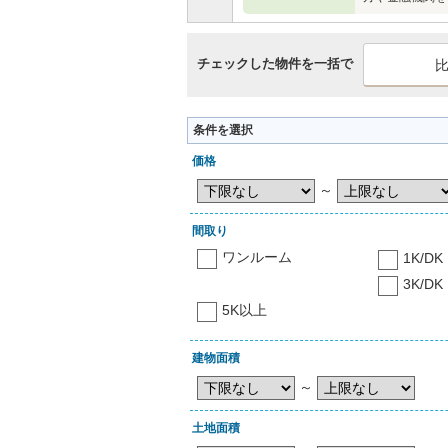
チェックした物件を一括で
条件を選択
価格
～
間取り
ワンルーム
1K/DK
3K/DK
5K以上
建物面積
～
土地面積