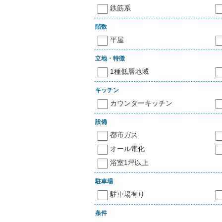
鉄筋系
階数
平屋
立地・特徴
1種低層地域
キッチン
カウンターキッチン
設備
都市ガス
オール電化
浴室1坪以上
駐車場
駐車場有り
条件