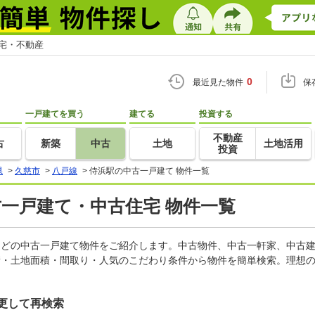
住宅・不動産
0
最近見た物件
保
一戸建てを買う
建てる
投資する
不動産
古
新築
中古
土地
土地活用
投資
県
>
久慈市
>
八戸線
>
侍浜駅の中古一戸建て 物件一覧
古一戸建て・中古住宅 物件一覧
家などの中古一戸建て物件をご紹介します。中古物件、中古一軒家、中古
積・土地面積・間取り・人気のこだわり条件から物件を簡単検索。理想の
更して再検索