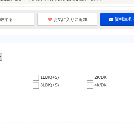
お気に入りに追加
資料請求
1LDK(+S)
2K/DK
3LDK(+S)
4K/DK