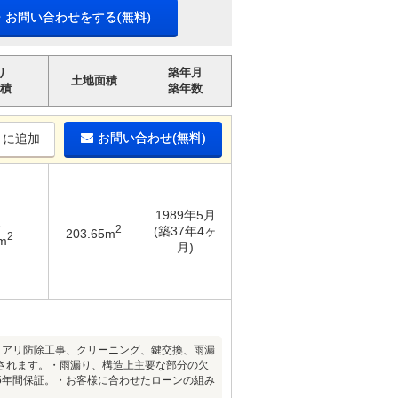
・お問い合わせをする(無料)
り
築年月
土地面積
積
築年数
お問い合わせ(無料)
りに追加
1989年5月
K
2
(築37年4ヶ
203.65m
2
m
月)
ロアリ防除工事、クリーニング、鍵交換、雨漏
されます。・雨漏り、構造上主要な部分の欠
5年間保証。・お客様に合わせたローンの組み