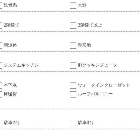
鉄骨系
木造
2階建て
3階建て以上
南道路
整形地
システムキッチン
IHクッキングヒータ
本下水
ウォークインクローゼット
床暖房
ルーフバルコニー
駐車2台
駐車3台