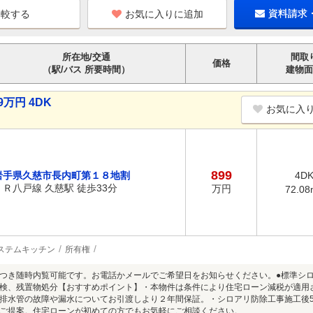
お気に入りに追加
資料請求
所在地/交通
間取
価格
（駅/バス 所要時間）
建物面
万円 4DK
お気に入
899
岩手県久慈市長内町第１８地割
4D
ＪＲ八戸線 久慈駅 徒歩33分
万円
72.08
ステムキッチン
所有権
つき随時内覧可能です。お電話かメールでご希望日をお知らせください。●標準シ
検、残置物処分【おすすめポイント】・本物件は条件により住宅ローン減税が適用
排水管の故障や漏水についてお引渡しより２年間保証。・シロアリ防除工事施工後
ご提案。住宅ローンが初めての方でもお気軽にご相談ください。