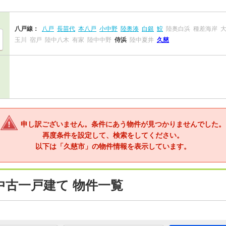
八戸線：
八戸
長苗代
本八戸
小中野
陸奥湊
白銀
鮫
陸奥白浜
種差海岸
玉川
宿戸
陸中八木
有家
陸中中野
侍浜
陸中夏井
久慈
申し訳ございません。条件にあう物件が見つかりませんでした。
再度条件を設定して、検索をしてください。
以下は「久慈市」の物件情報を表示しています。
中古一戸建て 物件一覧