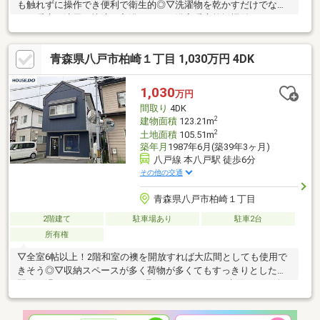
も触れずに操作でき便利で衛生的◎▽洗濯物を乾かすだけでな
く、暖房・涼風で快適な入浴ができる浴室暖房乾燥機付き！
青森県八戸市柏崎１丁目 1,030万円 4DK
1,030
万円
間取り
4DK
2
建物面積
123.21m
2
土地面積
105.51m
築年月
1987年6月(築39年3ヶ月)
八戸線 本八戸駅 徒歩6分
その他の交通
青森県八戸市柏崎１丁目
2階建て
駐車場あり
駐車2台
所有権
▽全室6帖以上！2階和室の襖を開放すれば大広間としても使用で
きそう◎▽収納スペースが多く荷物が多くてもすっきりとした空
間でお過ごしいただけます♪▽湿気のこもりやすい水回りにも嬉し
い小窓付き◎