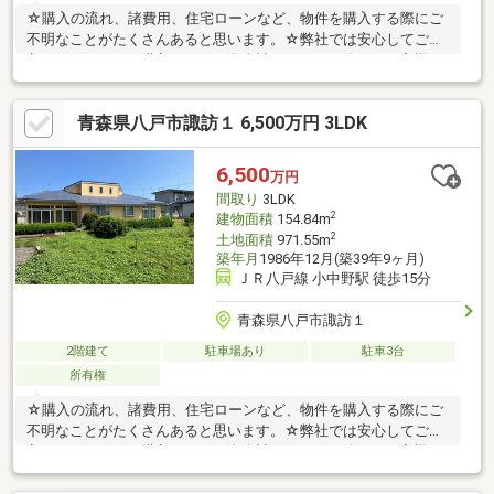
☆購入の流れ、諸費用、住宅ローンなど、物件を購入する際にご
不明なことがたくさんあると思います。☆弊社では安心してご購
入いただけるよう購入ガイドや資金計画ツールを使い、お客様に
とって最良のご提案をいたします。
青森県八戸市諏訪１ 6,500万円 3LDK
6,500
万円
間取り
3LDK
2
建物面積
154.84m
2
土地面積
971.55m
築年月
1986年12月(築39年9ヶ月)
ＪＲ八戸線 小中野駅 徒歩15分
青森県八戸市諏訪１
2階建て
駐車場あり
駐車3台
所有権
☆購入の流れ、諸費用、住宅ローンなど、物件を購入する際にご
不明なことがたくさんあると思います。☆弊社では安心してご購
入いただけるよう購入ガイドや資金計画ツールを使い、お客様と
って最良のご提案をいたします。≪おすすめポイント≫〇人気の
エリア諏訪！〇周辺環境が整っており国道等の主要道路へのアク