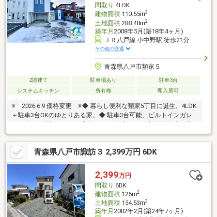
間取り
4LDK
2
建物面積
110.55m
2
土地面積
288.48m
築年月
2008年5月(築18年4ヶ月)
ＪＲ八戸線 小中野駅 徒歩21分
その他の交通
青森県八戸市類家５
2階建て
駐車場あり
駐車3台
システムキッチン
所有権
即入居可
※ 2026.6.9 価格変更 ※◆ 暮らし便利な類家5丁目に誕生。4LDK
＋駐車3台OKのゆとりある家。◆ 駐車3台可能、ビルトインガレ
ージ付き。家族みんなに安心な4LDK住宅です。◆ 設備充実で快
適スタート。食洗機付きキッチンで、毎日の家事もスマートに。
◆ 水まわり一新のリフォーム住宅。キッチンもお風呂もピカピカ
青森県八戸市諏訪３ 2,399万円 6DK
で、新生活を気持ちよくスタートできます。
2,399
万円
間取り
6DK
2
建物面積
126m
2
土地面積
154.53m
築年月
2002年2月(築24年7ヶ月)