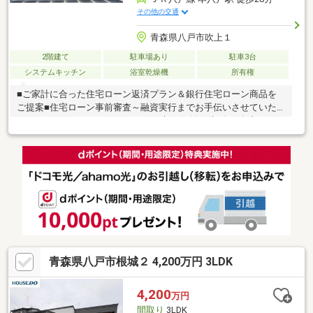
その他の交通
青森県八戸市吹上１
2階建て
駐車場あり
駐車3台
システムキッチン
浴室乾燥機
所有権
■ご家計に合った住宅ローン返済プラン＆銀行住宅ローン商品を
ご提案■住宅ローン事前審査～融資実行までお手伝いさせていた
だきます。≪おすすめポイント≫▽朝の混雑を防げるダブルボウ
ルの洗面化粧台！▽サンルームは2箇所あるため、カーペットや布
団を洗濯しても干す場所に困りません◎▽1階にはリビング以外に
2部屋居室があり、小さなお子様や高齢の方がいるご家族に安心・
ピッタリの間取りです♪▽カーポート3台≪周辺環境≫▽吹上眼科
まで徒歩6分(約400m)物件の見学をご希望の方は【見学予約す
る】物件の詳細を知りたい方は【資料請求・お問合せ】よりお気
軽にお問合せくださいませ♪
青森県八戸市根城２ 4,200万円 3LDK
4,200
万円
間取り
3LDK