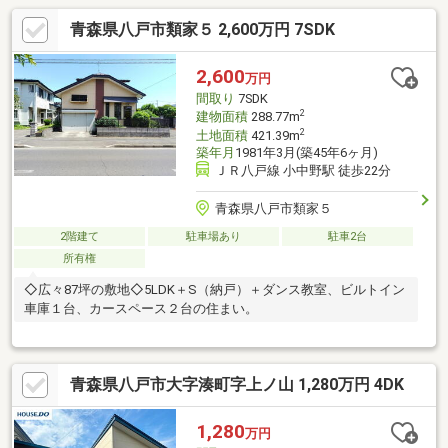
青森県八戸市類家５ 2,600万円 7SDK
2,600
万円
間取り
7SDK
2
建物面積
288.77m
2
土地面積
421.39m
築年月
1981年3月(築45年6ヶ月)
ＪＲ八戸線 小中野駅 徒歩22分
青森県八戸市類家５
2階建て
駐車場あり
駐車2台
所有権
◇広々87坪の敷地◇5LDK＋S（納戸）＋ダンス教室、ビルトイン
車庫１台、カースペース２台の住まい。
青森県八戸市大字湊町字上ノ山 1,280万円 4DK
1,280
万円