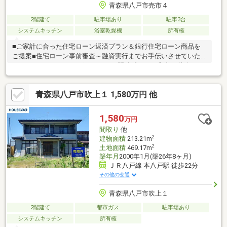
青森県八戸市売市４
2階建て
駐車場あり
駐車3台
システムキッチン
浴室乾燥機
所有権
■ご家計に合った住宅ローン返済プラン＆銀行住宅ローン商品を
ご提案■住宅ローン事前審査～融資実行までお手伝いさせていた
だきます。≪おすすめポイント≫▽開放感があり家事の動線もス
ムーズになるアイランドキッチン☆▽スーパーまで徒歩5分圏内
なのでお買い物も楽々です！▽ゴロンと横になってまったりくつ
青森県八戸市吹上１ 1,580万円 他
ろげる和室もございます♪▽カースペース4台≪周辺環境≫▽くど
う整形外科クリニックまで徒歩3分(約200m)▽マエダストア 売市
店まで徒歩4分(約300m)物件の見学をご希望の方は【見学予約す
1,580
万円
る】物件の詳細を知りたい方は【資料請求・お問合せ】よりお気
間取り
他
軽にお問合せくださいませ♪
2
建物面積
213.21m
2
土地面積
469.17m
築年月
2000年1月(築26年8ヶ月)
ＪＲ八戸線 本八戸駅 徒歩22分
その他の交通
青森県八戸市吹上１
2階建て
都市ガス
駐車場あり
システムキッチン
所有権