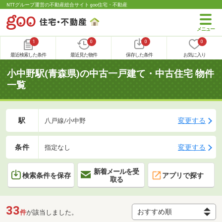
NTTグループ運営の不動産総合サイト goo住宅・不動産
1
0
0
0
最近検索した条件
最近見た物件
保存した条件
お気に入り
小中野駅(青森県)の中古一戸建て・中古住宅 物件
一覧
駅
変更する
八戸線/小中野
条件
変更する
指定なし
新着メールを受
検索条件を保存
アプリで探す
取る
33
件
が該当しました。