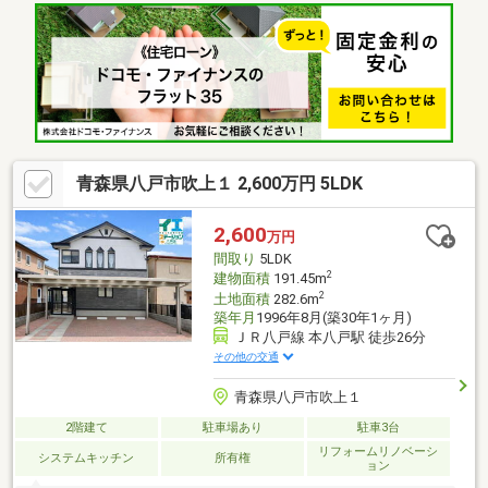
部分の欠陥や・腐食、給排水管の故障や漏水についてお引渡しよ
り２年間保証・シロアリ防除工事施工後5年間保証・お客様に合わ
せたローンの組み方や金融機関をご提案。住宅ローンが初めての
方でもお気軽にご相談ください
青森県八戸市吹上１ 2,600万円 5LDK
2,600
万円
間取り
5LDK
2
建物面積
191.45m
2
土地面積
282.6m
築年月
1996年8月(築30年1ヶ月)
ＪＲ八戸線 本八戸駅 徒歩26分
その他の交通
青森県八戸市吹上１
2階建て
駐車場あり
駐車3台
リフォームリノベーシ
システムキッチン
所有権
ョン