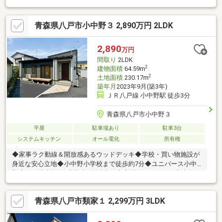
す。≪おすすめポイント≫■角地につき日当たり・通風良好■吹き
抜け＋オープン階段で開放感のあるLDK■目線が気になるリビング
青森県八戸市小中野３ 2,890万円 2LDK
にはカーテン付きで安心■駐車並列2台可■物置設置スペースあり
【こんな方にオススメ！】・明るく開放感のある家に住みたい・
利便性と住みやすさを両立したい・すぐに新しい生活を始めた
2,890
万円
い・ありきたりな建売住宅では物足りない
間取り
2LDK
2
建物面積
64.59m
2
土地面積
230.17m
築年月
2023年9月(築3年)
ＪＲ八戸線 小中野駅 徒歩3分
青森県八戸市小中野３
平屋
駐車場あり
駐車3台
システムキッチン
オール電化
所有権
◆家事ラク動線＆開放感あるウッドデッキ◆学校・買い物施設が
身近な安心立地◆小中野小学校まで徒歩約7分◆ユニバース小中
野店まで徒歩約2分◆駐車3台以上可◆宅配ボックスあり◆水回り
集中配置で、家事も身支度も効率よくこなせる◆中央16帖LDK＋
両サイド居室で生まれる、ちょうどいい距離感◆ゆったり入れる
青森県八戸市類家１ 2,299万円 3LDK
一坪タイプの浴室◆ネイルサロンや学習塾店舗にもおすすめ◎平
日、土日祝問わずご案内いたします！◎見学のご予約は「見学予
約ボタン」からお好きな日時をご予約ください。◎当日のご見学