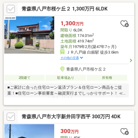
で、家族みんなが笑顔になれるおうちです！◆ 築浅ならではの
青森県八戸市桜ケ丘２ 1,300万円 6LDK
安心感と、便利さを兼ね備えた住まいで、新生活をはじめません
か。
1,300
万円
間取り
6LDK
2
建物面積
174.01m
2
土地面積
419.74m
築年月
1979年2月(築47年7ヶ月)
ＪＲ八戸線 白銀駅 徒歩3.6km
その他の交通
青森県八戸市桜ケ丘２
2階建て
駐車場あり
所有権
■ご家計に合った住宅ローン返済プラン＆住宅ローン商品をご提
案！■住宅ローン事前審査～融資実行までしっかりサポート！ ≪
おすすめポイント≫▽全居室6帖以上のゆとりある住まい♪▽天候
を気にせず洗濯物を干せるサンルーム付き！▽湿気がこもりやす
い水回りには小窓付きで換気もできます◎▽車庫1台≪周辺環境
青森県八戸市大字新井田字西平 300万円 4DK
≫▽小久保保育園まで徒歩7分(約500m)▽ローソン 八戸大久保店
まで徒歩11分(約830m)▽よこまちストア 旭ケ丘店まで徒歩14分
(約1070m) 見学をご希望の方は【見学予約する】詳細を知りたい
300
万円
方は【資料請求する】よりお問い合わせくださいませ♪
間取り
4DK