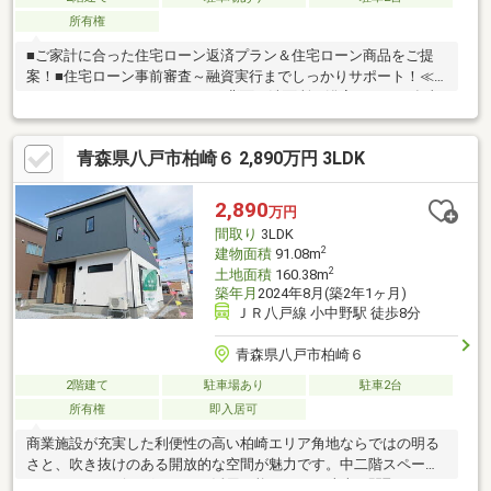
所有権
■ご家計に合った住宅ローン返済プラン＆住宅ローン商品をご提
案！■住宅ローン事前審査～融資実行までしっかりサポート！≪
おすすめポイント≫▽キッチン背面に洗面所と浴室があり、食事
の準備や洗濯、お風呂の準備がスムーズにできる快適な家事動線
です！▽全居室収納に加えて階段下や廊下に収納があり、季節物
青森県八戸市柏崎６ 2,890万円 3LDK
の荷物や生活用品もすっきり収まります◎▽カースペース2台≪周
辺環境≫▽みなと保育園まで徒歩5分(約390m)▽スーパードラッ
グアサヒ 湊高台店まで徒歩7分(約500m)見学をご希望の方は【見
2,890
万円
学予約する】詳細を知りたい方は【資料請求する】よりお問い合
間取り
3LDK
わせくださいませ♪
2
建物面積
91.08m
2
土地面積
160.38m
築年月
2024年8月(築2年1ヶ月)
ＪＲ八戸線 小中野駅 徒歩8分
青森県八戸市柏崎６
2階建て
駐車場あり
駐車2台
所有権
即入居可
商業施設が充実した利便性の高い柏崎エリア角地ならではの明る
さと、吹き抜けのある開放的な空間が魅力です。中二階スペース
はセカンドリビングとしても活用可能な、ひと味違う間取りで