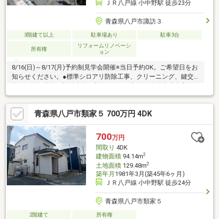
ＪＲ八戸線 小中野駅 徒歩23分
青森県八戸市諏訪３
3階建て以上
駐車場あり
駐車3台
リフォームリノベーシ
所有権
ョン
8/16(日)～8/17(月)予約制見学会開催※当日予約OK。ご希望日をお
知らせください。●標準シロアリ防除工事、クリーニング、鍵交
換、雨漏り点検、設備点検●水回りトイレ交換、洗面化粧台交換●
内装クロス張替、照明器具交換【おすすめポイント】・本物件は
条件により住宅ローン減税が適用されます。・雨漏り、構造上主
青森県八戸市類家５ 700万円 4DK
要な部分の欠陥や・腐食、給排水管の故障や漏水についてお引渡
しより２年間保証・シロアリ防除工事施工後5年間保証・お客様に
合わせたローンの組み方や金融機関をご提案。住宅ローンが初め
700
万円
ての方でもお気軽にご相談ください【周辺施設】・八戸市
間取り
4DK
2
建物面積
94.14m
2
土地面積
129.48m
築年月
1981年3月(築45年6ヶ月)
ＪＲ八戸線 小中野駅 徒歩24分
青森県八戸市類家５
2階建て
所有権