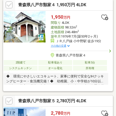
青森県八戸市類家４ 1,950万円 4LDK
セスも◎！〇敷地3筆の971.55㎡の大きな土地です。〇人気の平屋
が建っております。【周辺環境】・ユニバース小中野店約869ｍ
(徒歩11分)・ローソン約584ｍ(徒歩8分)・サンドラッグ約558ｍ(徒
1,950
万円
歩7分)・小中野中学校約1000ｍ(徒歩13分)・小中野小学校約913ｍ
間取り
4LDK
(徒歩12分)
2
建物面積
98.32m
2
土地面積
246.48m
築年月
1976年7月(築50年2ヶ月)
ＪＲ八戸線 小中野駅 徒歩19分
その他の交通
青森県八戸市類家４
2階建て
駐車場あり
駐車3台
システムキッチン
オール電化
所有権
◆ 環境にやさしいエコキュート、家事に便利で安全なIHクッキ
ングヒーター・食洗機完備！◆ 幼稚園、小・中学校が10分以内
と近く、子育て環境が充実しています！◆ 南側に庭・物置小屋
があり、ゆったりとした生活が送れます！
青森県八戸市類家５ 2,780万円 4LDK
2,780
万円