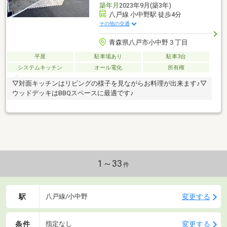
築年月
2023年9月(築3年)
八戸線 小中野駅 徒歩4分
その他の交通
青森県八戸市小中野３丁目
平屋
駐車場あり
駐車3台
システムキッチン
オール電化
所有権
▽対面キッチンはリビングの様子を見ながらお料理が出来ます♪▽
ウッドデッキはBBQスペースに最適です♪
1～33
件
駅
変更する
八戸線/小中野
条件
変更する
指定なし