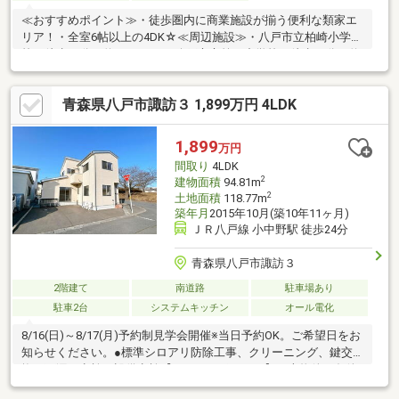
≪おすすめポイント≫・徒歩圏内に商業施設が揃う便利な類家エ
リア！・全室6帖以上の4DK☆≪周辺施設≫・八戸市立柏崎小学
校 徒歩14分（約1070ｍ）・八戸市立第三中学校 徒歩10分（約
740m）・コープあおもりるいけ店 徒歩6分（約420m）
青森県八戸市諏訪３ 1,899万円 4LDK
1,899
万円
間取り
4LDK
2
建物面積
94.81m
2
土地面積
118.77m
築年月
2015年10月(築10年11ヶ月)
ＪＲ八戸線 小中野駅 徒歩24分
青森県八戸市諏訪３
2階建て
南道路
駐車場あり
駐車2台
システムキッチン
オール電化
8/16(日)～8/17(月)予約制見学会開催※当日予約OK。ご希望日をお
知らせください。●標準シロアリ防除工事、クリーニング、鍵交
換、雨漏り点検、設備点検【おすすめポイント】・本物件は条件
により住宅ローン減税が適用されます。・雨漏り、構造上主要な