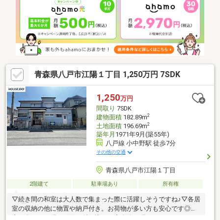
青森県八戸市江陽１丁目 1,250万円 7SDK
1,250
万円
間取り
7SDK
2
建物面積
182.89m
2
土地面積
196.69m
築年月
1971年9月(築55年)
八戸線 小中野駅 徒歩7分
その他の交通
青森県八戸市江陽１丁目
2階建て
駐車場あり
所有権
▽続き間の和室は大人数で集まった際に活躍しそうですね♪▽各居
室の収納の他に物置や納戸付き。お荷物が多い方も安心です◎▽
窓が多いため明るい陽が射し込みお家全体が明るくなりますね♪