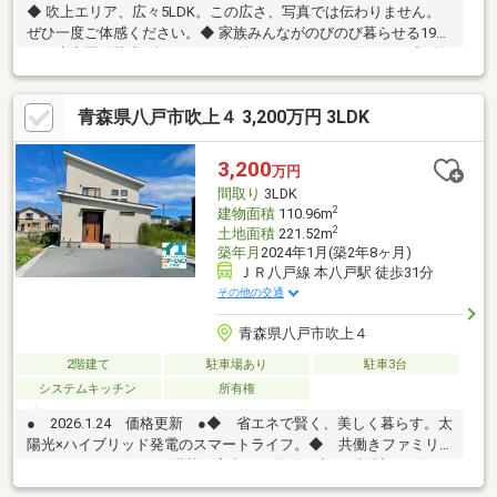
◆ 吹上エリア、広々5LDK。この広さ、写真では伝わりません。
ぜひ一度ご体感ください。◆ 家族みんながのびのび暮らせる191
㎡の大空間。駐車3台カーポート付きのゆとりある住まい。◆ 吹
上エリアでこの広さ。“もう一部屋欲しい”が、すべて叶う家で
す。このゆとり、ぜひ現地で。◆ 広さ・立地・駐車力、三拍子そ
青森県八戸市吹上４ 3,200万円 3LDK
ろったファミリー住宅。気になる水回りも、状態が良いです。◆
子育て世帯にうれしい吹上エリア×ゆとりの5LDK。
3,200
万円
間取り
3LDK
2
建物面積
110.96m
2
土地面積
221.52m
築年月
2024年1月(築2年8ヶ月)
ＪＲ八戸線 本八戸駅 徒歩31分
その他の交通
青森県八戸市吹上４
2階建て
駐車場あり
駐車3台
システムキッチン
所有権
● 2026.1.24 価格更新 ●◆ 省エネで賢く、美しく暮らす。太
陽光×ハイブリッド発電のスマートライフ。◆ 共働きファミリ
ーにうれしいポイント満載！家事ラク動線と省エネ設計で、毎日
がもっとスムーズに、もっと快適に。◆ 広々２１帖リビング