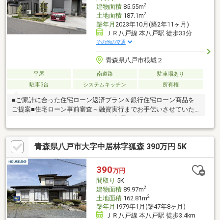
2
建物面積
85.55m
2
土地面積
187.1m
築年月
2023年10月(築2年11ヶ月)
ＪＲ八戸線 本八戸駅 徒歩33分
その他の交通
青森県八戸市根城２
平屋
南道路
駐車場あり
駐車3台
システムキッチン
所有権
■ご家計に合った住宅ローン返済プラン＆銀行住宅ローン商品を
ご提案■住宅ローン事前審査～融資実行までお手伝いさせていた
だきます。≪おすすめポイント≫▽視界がひらけるアイランドキ
ッチンはL字型リビングの隅々まで視線が届くため、安心して家事
を進められます◎▽玄関とリビング近くに居室とトイレがあるた
青森県八戸市大字中居林字狐森 390万円 5K
めゲスト用とプライベート用で使い分けることも可能です！▽カ
ースペース3台≪周辺環境≫▽藤子公園まで徒歩1分(約60m)物件
の見学をご希望の方は【見学予約する】物件の詳細を知りたい方
390
万円
は【資料請求・お問合せ】よりお気軽にお問合せくださいませ♪
間取り
5K
2
建物面積
89.97m
2
土地面積
162.81m
築年月
1979年1月(築47年8ヶ月)
ＪＲ八戸線 本八戸駅 徒歩3.4km