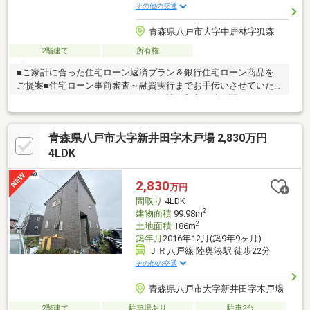
その他の交通
青森県八戸市大字中居林字狐森
2階建て
所有権
■ご家計に合った住宅ローン返済プラン＆銀行住宅ローン商品を
ご提案■住宅ローン事前審査～融資実行までお手伝いさせていた
だきます。≪おすすめポイント≫▽6帖の和室は続き間となってい
るため、襖を取れば広々とした空間になります！▽独立階段は1階
の生活音が2階に響きにくいため、2階で仕事や勉強などをする際
青森県八戸市大字新井田字木戸場 2,830万円
も集中できます♪▽カースペース1台≪周辺環境≫▽藤覚保育園ま
で徒歩7分(約480m)▽はたやま歯科医院まで徒歩8分(約630m)物件
4LDK
の見学をご希望の方は【見学予約する】物件の詳細を知りたい方
は【資料請求・お問合せ】よりお気軽にお問合せくださいませ♪
2,830
万円
間取り
4LDK
2
建物面積
99.98m
2
土地面積
186m
築年月
2016年12月(築9年9ヶ月)
ＪＲ八戸線 陸奥湊駅 徒歩22分
その他の交通
青森県八戸市大字新井田字木戸場
2階建て
駐車場あり
駐車2台