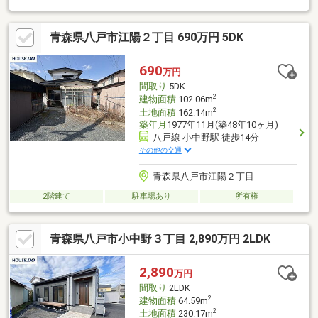
青森県八戸市江陽２丁目 690万円 5DK
690
万円
間取り
5DK
2
建物面積
102.06m
2
土地面積
162.14m
築年月
1977年11月(築48年10ヶ月)
八戸線 小中野駅 徒歩14分
その他の交通
青森県八戸市江陽２丁目
2階建て
駐車場あり
所有権
青森県八戸市小中野３丁目 2,890万円 2LDK
2,890
万円
間取り
2LDK
2
建物面積
64.59m
2
土地面積
230.17m