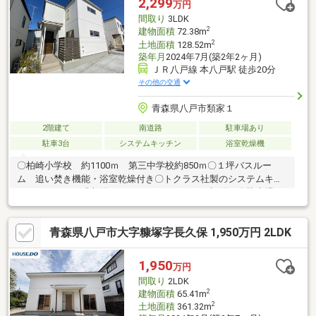
2,299
万円
はお電話からお気軽にどうぞ♪
間取り
3LDK
2
建物面積
72.38m
2
土地面積
128.52m
築年月
2024年7月(築2年2ヶ月)
ＪＲ八戸線 本八戸駅 徒歩20分
その他の交通
青森県八戸市類家１
2階建て
南道路
駐車場あり
駐車3台
システムキッチン
浴室乾燥機
〇柏崎小学校 約1100ｍ 第三中学校約850ｍ〇１坪バスルー
ム 追い焚き機能・浴室乾燥付き〇トクラス社製のシステムキッ
チン スライド式収納 ３口ガスコンロ 吊戸棚付き〇駐車場
コンクリート仕上げ ３台可能！！コンパクトを感じさせない工
夫が盛りだくさん☆階段が緩やかで登りやすかったり、目に優し
青森県八戸市大字糠塚字長久保 1,950万円 2LDK
い色合いのクロスを使用したり。クローゼットの棚やポールが少
し低めで使いやすかったり。地味に優しさがあふれる住まいです
ご案内できます！！お問合せは古川不動産まで☆
1,950
万円
間取り
2LDK
2
建物面積
65.41m
2
土地面積
361.32m