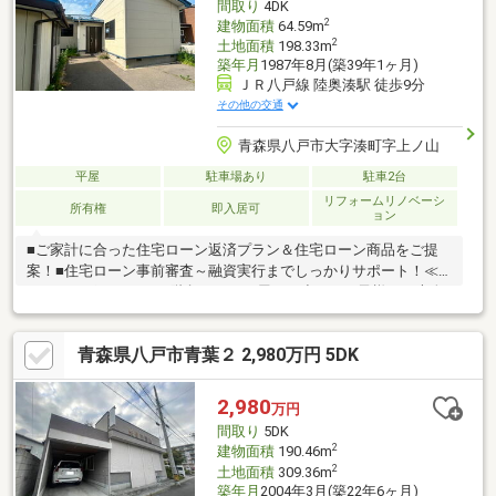
間取り
4DK
2
建物面積
64.59m
2
土地面積
198.33m
築年月
1987年8月(築39年1ヶ月)
ＪＲ八戸線 陸奥湊駅 徒歩9分
その他の交通
青森県八戸市大字湊町字上ノ山
平屋
駐車場あり
駐車2台
リフォームリノベーシ
所有権
即入居可
ョン
■ご家計に合った住宅ローン返済プラン＆住宅ローン商品をご提
案！■住宅ローン事前審査～融資実行までしっかりサポート！≪
おすすめポイント≫▽階段がない平屋は、小さなお子様から大人
まで転落する心配なくのびのび過ごせて安心です！▽玄関収納が2
か所あるので、急な来客でも安心♪▽キッチン収納は引き出しタイ
青森県八戸市青葉２ 2,980万円 5DK
プのため、収納した物が一目で分かりやすく、奥にある物も取り
出しやすいです◎≪周辺環境≫▽八戸市魚菜小売市場まで徒歩5分
(約380m)▽館花公園まで徒歩8分(約630m)見学をご希望の方は
2,980
万円
【見学予約する】詳細を知りたい方は【資料請求する】よりお問
間取り
5DK
い合わせくださいませ♪
2
建物面積
190.46m
2
土地面積
309.36m
築年月
2004年3月(築22年6ヶ月)