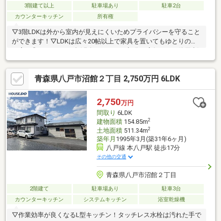
3階建て以上
駐車場あり
駐車2台
カウンターキッチン
所有権
▽3階LDKは外から室内が見えにくいためプライバシーを守ること
ができます！▽LDKは広々20帖以上で家具を置いてもゆとりのあ
る広さ◎▽ガレージ2台(現在1Fガレージ部分を店舗として使用中)
青森県八戸市沼館２丁目 2,750万円 6LDK
2,750
万円
間取り
6LDK
2
建物面積
154.85m
2
土地面積
511.34m
築年月
1995年3月(築31年6ヶ月)
八戸線 本八戸駅 徒歩17分
その他の交通
青森県八戸市沼館２丁目
2階建て
駐車場あり
駐車3台
カウンターキッチン
システムキッチン
浴室乾燥機
▽作業効率が良くなるL型キッチン！タッチレス水栓は汚れた手で