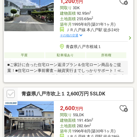
1,200
万円
細を知りたい方は【資料請求・お問合せ】よりお気軽にお問合せ
間取り
3DK
くださいませ♪
2
建物面積
92.95m
2
土地面積
255.65m
築年月
1995年8月(築31年1ヶ月)
ＪＲ八戸線 本八戸駅 徒歩24分
その他の交通
青森県八戸市根城１
平屋
駐車場あり
所有権
■ご家計に合った住宅ローン返済プラン＆住宅ローン商品をご提
案！■住宅ローン事前審査～融資実行までしっかりサポート！≪
おすすめポイント≫▽全居室8帖以上！家具を置いてもお部屋を広
くお使いいただけます♪▽和室は続き間となっており、戸を開放し
て1つの空間としてもお使いいただけます◎▽便利な全居室収納付
青森県八戸市吹上１ 2,600万円 5SLDK
き！▽カースペース1台≪周辺環境≫▽沢里公園まで徒歩3分(約
190m)▽マックスバリュ 八戸上組店まで徒歩3分(約200m)▽セブ
ンイレブン 八戸大杉平店まで徒歩6分(約430m)見学をご希望の方
2,600
万円
は【見学予約する】詳細を知りたい方は【資料請求する】よりお
間取り
5SLDK
問い合わせください♪
2
建物面積
191.45m
2
土地面積
282.6m
築年月
1996年8月(築30年1ヶ月)
ＪＲ八戸線 本八戸駅 徒歩28分