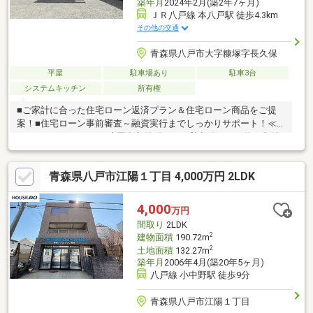
築年月
2024年2月(築2年7ヶ月)
ＪＲ八戸線 本八戸駅 徒歩4.3km
その他の交通
青森県八戸市大字糠塚字長久保
平屋
駐車場あり
駐車3台
システムキッチン
所有権
■ご家計に合った住宅ローン返済プラン＆住宅ローン商品をご提
案！■住宅ローン事前審査～融資実行までしっかりサポート！≪
おすすめポイント≫▽小屋裏収納付きで、普段使わない物も収納
できます！▽6帖の洋室は勾配天井になっているので開放感が生ま
れ、お部屋を広く感じることができます♪▽カースペース5台≪周
青森県八戸市江陽１丁目 4,000万円 2LDK
辺環境≫▽図南保育園まで徒歩4分(約260m)▽セブンイレブン 八
戸糠塚店まで徒歩11分(約810m)▽トライアル 八戸店まで徒歩15分
(約1130m)見学をご希望の方は【見学予約する】詳細を知りたい
4,000
万円
方は【資料請求する】よりお問い合わせください♪
間取り
2LDK
2
建物面積
190.72m
2
土地面積
132.27m
築年月
2006年4月(築20年5ヶ月)
八戸線 小中野駅 徒歩9分
青森県八戸市江陽１丁目