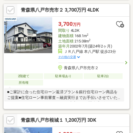
ズに◎▽リビング階段はご家族の外出・帰宅を確認できるので安
青森県八戸市売市２ 3,700万円 4LDK
心ですね♪▽カースペース2台≪周辺環境≫▽DCM 類家店まで徒歩
4(約290m)▽ツルハドラッグ 八戸諏訪店まで徒歩4分(約320m)物
件の見学をご希望の方は【見学予約する】物件の詳細を知りたい
3,700
万円
方は【資料請求・お問合せ】よりお気軽にお問合せくださいませ♪
間取り
4LDK
2
建物面積
168.1m
2
土地面積
215.08m
築年月
2002年7月(築24年2ヶ月)
ＪＲ八戸線 本八戸駅 徒歩23分
その他の交通
青森県八戸市売市２
2階建て
駐車場あり
駐車2台
所有権
■ご家計に合った住宅ローン返済プラン＆銀行住宅ローン商品を
ご提案■住宅ローン事前審査～融資実行までお手伝いさせていた
だきます。≪おすすめポイント≫▽小上がりは開放感を保ちなが
ら空間にメリハリをつけることができます♪▽ユーティリティや浴
室、トイレは広めに設けられていえるため窮屈さを感じず過ごせ
青森県八戸市根城１ 1,200万円 3DK
て、お子様などの入浴・トイレサポートもスムーズに◎≪周辺環
境≫▽売市公園まで徒歩1分(約60m)▽まほろば幼稚園まで徒歩2
分(約150m)物件の見学をご希望の方は【見学予約する】物件の詳