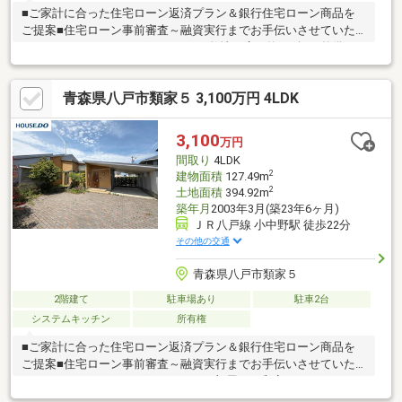
■ご家計に合った住宅ローン返済プラン＆銀行住宅ローン商品を
ご提案■住宅ローン事前審査～融資実行までお手伝いさせていた
だきます。≪おすすめポイント≫▽敷地は広々約141坪！整備す
ると各々の駐車スペースを確保でき、毎日の車の出し入れもスム
ーズに◎▽全居室8畳以上の開放的なサイズ感でゆったり快適にお
青森県八戸市類家５ 3,100万円 4LDK
過ごしいただけます♪▽カースペース1台(敷地内を整備すると複数
台可)≪周辺環境≫▽ほうりん保育園まで徒歩3分(約170m)物件の
見学をご希望の方は【見学予約する】物件の詳細を知りたい方は
3,100
万円
【資料請求・お問合せ】よりお気軽にお問合せくださいませ♪
間取り
4LDK
2
建物面積
127.49m
2
土地面積
394.92m
築年月
2003年3月(築23年6ヶ月)
ＪＲ八戸線 小中野駅 徒歩22分
その他の交通
青森県八戸市類家５
2階建て
駐車場あり
駐車2台
システムキッチン
所有権
■ご家計に合った住宅ローン返済プラン＆銀行住宅ローン商品を
ご提案■住宅ローン事前審査～融資実行までお手伝いさせていた
だきます。≪おすすめポイント≫▽2部屋ある和室でのんびりくつ
ろぐひととき▽ゆとりのある洗面スペースで朝の身支度もスムー