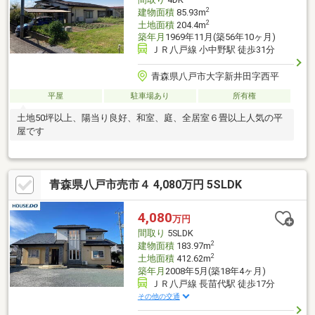
2
建物面積
85.93m
2
土地面積
204.4m
築年月
1969年11月(築56年10ヶ月)
ＪＲ八戸線 小中野駅 徒歩31分
青森県八戸市大字新井田字西平
平屋
駐車場あり
所有権
土地50坪以上、陽当り良好、和室、庭、全居室６畳以上人気の平
屋です
青森県八戸市売市４ 4,080万円 5SLDK
4,080
万円
間取り
5SLDK
2
建物面積
183.97m
2
土地面積
412.62m
築年月
2008年5月(築18年4ヶ月)
ＪＲ八戸線 長苗代駅 徒歩17分
その他の交通