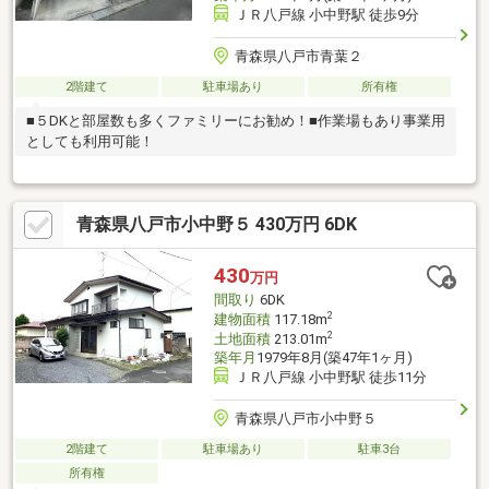
ＪＲ八戸線 小中野駅 徒歩9分
青森県八戸市青葉２
2階建て
駐車場あり
所有権
■５DKと部屋数も多くファミリーにお勧め！■作業場もあり事業用
としても利用可能！
青森県八戸市小中野５ 430万円 6DK
430
万円
間取り
6DK
2
建物面積
117.18m
2
土地面積
213.01m
築年月
1979年8月(築47年1ヶ月)
ＪＲ八戸線 小中野駅 徒歩11分
青森県八戸市小中野５
2階建て
駐車場あり
駐車3台
所有権