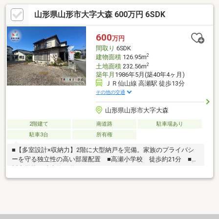
山形県山形市大字大森 600万円 6SDK
600
万円
間取り
6SDK
2
建物面積
126.95m
2
土地面積
232.56m
築年月
1986年5月(築40年4ヶ月)
ＪＲ仙山線 高瀬駅 徒歩13分
その他の交通
山形県山形市大字大森
2階建て
南道路
駐車場あり
駐車3台
所有権
■【多室設計×収納力】2階に大型納戸を完備。家族のプライバシ
ーを守る独立性の高い部屋配置 ■高瀬小学校 徒歩約21分 ■高
楯中学校 徒歩約17分