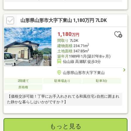
山形県山形市大字下東山 1,180万円 7LDK
1,180
万円
間取り
7LDK
2
建物面積
234.71m
2
土地面積
347.85m
築年月
1989年1月(築37年8ヶ月)
仙山線 高瀬駅 徒歩3分
山形県山形市大字下東山
2階建て
駐車場あり
駐車3台
所有権
【価格交渉可能！丁寧にお手入れされてる和風住宅♪自然に囲まれ
た静かな暮らしはいかがですか？】
もっと見る