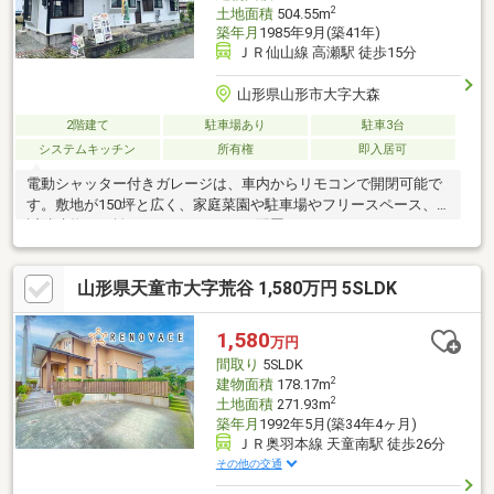
2
土地面積
504.55m
築年月
1985年9月(築41年)
ＪＲ仙山線 高瀬駅 徒歩15分
山形県山形市大字大森
2階建て
駐車場あり
駐車3台
システムキッチン
所有権
即入居可
電動シャッター付きガレージは、車内からリモコンで開閉可能で
す。敷地が150坪と広く、家庭菜園や駐車場やフリースペース、
近隣建物と距離があり、ゆとりある配置です。
山形県天童市大字荒谷 1,580万円 5SLDK
1,580
万円
間取り
5SLDK
2
建物面積
178.17m
2
土地面積
271.93m
築年月
1992年5月(築34年4ヶ月)
ＪＲ奥羽本線 天童南駅 徒歩26分
その他の交通