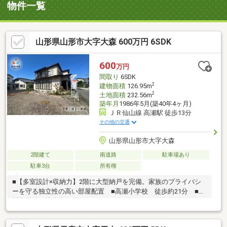
物件一覧
山形県山形市大字大森 600万円 6SDK
600
万円
間取り
6SDK
2
建物面積
126.95m
2
土地面積
232.56m
築年月
1986年5月(築40年4ヶ月)
ＪＲ仙山線 高瀬駅 徒歩13分
その他の交通
山形県山形市大字大森
2階建て
南道路
駐車場あり
駐車3台
所有権
■【多室設計×収納力】2階に大型納戸を完備。家族のプライバシ
ーを守る独立性の高い部屋配置 ■高瀬小学校 徒歩約21分 ■高
楯中学校 徒歩約17分