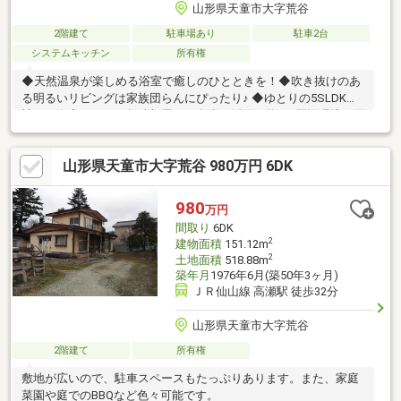
山形県天童市大字荒谷
2階建て
駐車場あり
駐車2台
システムキッチン
所有権
◆天然温泉が楽しめる浴室で癒しのひとときを！◆吹き抜けのあ
る明るいリビングは家族団らんにぴったり♪ ◆ゆとりの5SLDK設
計で、在宅ワークや趣味部屋など多彩に活用可能♪＝周辺環境＝天
童市立荒谷小学校 … 徒歩約16分天童市立第一中学校 … 徒歩約55分
ヤマザワ長岡店 … 車で約5分ファミリーマート山形大森店 … 車で
山形県天童市大字荒谷 980万円 6DK
約5分クスリのアオキ中里店 … 車で約9分
980
万円
間取り
6DK
2
建物面積
151.12m
2
土地面積
518.88m
築年月
1976年6月(築50年3ヶ月)
ＪＲ仙山線 高瀬駅 徒歩32分
山形県天童市大字荒谷
2階建て
所有権
敷地が広いので、駐車スペースもたっぷりあります。また、家庭
菜園や庭でのBBQなど色々可能です。