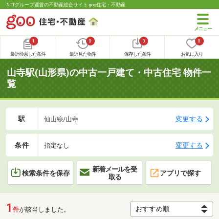
NTTグループ運営の不動産総合サイト goo住宅・不動産
1
0
0
0
最近検索した条件
最近見た物件
保存した条件
お気に入り
山寺駅(山形県)の中古一戸建て・中古住宅 物件一
覧
駅
変更する
仙山線/山寺
条件
変更する
指定なし
新着メールを受
検索条件を保存
アプリで探す
取る
1
件
が該当しました。