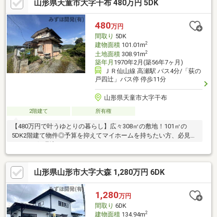
山形県天童市大字干布 480万円 5DK
480
万円
間取り
5DK
2
建物面積
101.01m
2
土地面積
308.91m
築年月
1970年2月(築56年7ヶ月)
ＪＲ仙山線 高瀬駅 バス4分/「荻の
戸四辻」バス停 停歩11分
山形県天童市大字干布
2階建て
所有権
【480万円で叶うゆとりの暮らし】広々308㎡の敷地！101㎡の
5DK2階建て物件◎予算を抑えてマイホームを持ちたい方、必見の
のどかな好環境です。
山形県山形市大字大森 1,280万円 6DK
1,280
万円
間取り
6DK
2
建物面積
134.94m