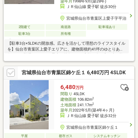
築年月
1998年9月(築28年)
ＪＲ仙山線 愛子駅 徒歩30分
宮城県仙台市青葉区上愛子字平治
2階建て
南道路
駐車場あり
駐車3台
所有権
【駐車3台×5LDKの開放感。広さを活かして理想のライフスタイル
を】仙台市青葉区上愛子エリアに、建物面積約41坪のゆとりある
住まいが登場しました。最大の特徴は、ご家族の多い方や車を複
数台所有する方に嬉しい「駐車3台可能（車種による）」なスペー
スと、多彩な使い方ができる5LDKの間取りです。南側道路に面し
宮城県仙台市青葉区錦ケ丘１ 6,480万円 4SLDK
た整形地のため、リビングやバルコニーには心地よい陽光が差し
込みます。オノヤなら、この広さを活かして「回遊性のある大型
パントリー」や「趣味に没頭できる書斎」など、今の暮らしに合
6,480
万円
わせた大胆なリノベーションも可能です。見学予約ボタンから最
間取り
4SLDK
短1分で予約完了♪
2
建物面積
106.82m
2
土地面積
241.17m
築年月
2022年5月(築4年4ヶ月)
ＪＲ仙山線 愛子駅 徒歩32分
宮城県仙台市青葉区錦ケ丘１
平屋
都市ガス
システムキッチン