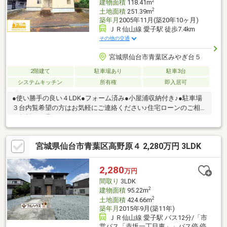
2
建物面積
118.41m
2
土地面積
251.39m
築年月
2005年11月(築20年10ヶ月)
ＪＲ仙山線 愛子駅 徒歩7.4km
その他の交通
宮城県仙台市青葉区みやぎ台５
2階建て
駐車場あり
駐車3台
システムキッチン
所有権
即入居可
●使い勝手の良い４LDK●フォーム済み●小屋浦収納付き♪●駐車場
３台内覧希望の方はお気軽にご連絡ください♪住宅ローンのご相談
も無料にて承ります。
宮城県仙台市青葉区高野原４ 2,280万円 3LDK
2,280
万円
間取り
3LDK
2
建物面積
95.22m
2
土地面積
424.66m
築年月
2015年9月(築11年)
ＪＲ仙山線 愛子駅 バス12分/「市
営バス「赤坂一丁目東」」バス停 停