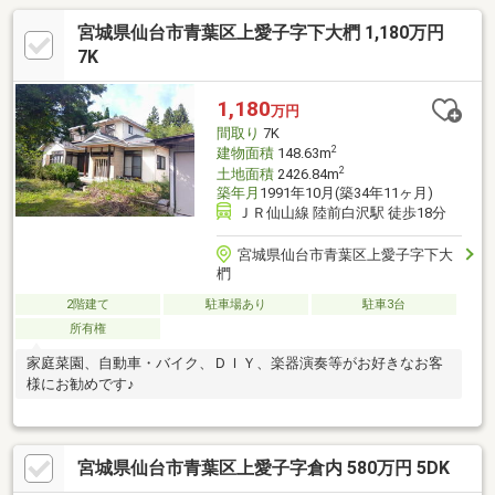
宮城県仙台市青葉区上愛子字下大椚 1,180万円
7K
1,180
万円
間取り
7K
2
建物面積
148.63m
2
土地面積
2426.84m
築年月
1991年10月(築34年11ヶ月)
ＪＲ仙山線 陸前白沢駅 徒歩18分
宮城県仙台市青葉区上愛子字下大
椚
2階建て
駐車場あり
駐車3台
所有権
家庭菜園、自動車・バイク、ＤＩＹ、楽器演奏等がお好きなお客
様にお勧めです♪
宮城県仙台市青葉区上愛子字倉内 580万円 5DK