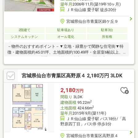
築年月
2006年11月(築19年10ヶ月)
ＪＲ仙山線 愛子駅 徒歩20分
宮城県仙台市青葉区錦ケ丘９
2階建て
駐車場あり
駐車3台
システムキッチン
オール電化
所有権
－物件のおすすめポイント－▼立地・緑豊かで閑静な住宅街▼特
徴・建物面積約45.01坪、土地面積約100.49坪・全居室6帖以上、
ゆとりある5LDKの間取り・吹抜けを中心とした開放感あふれる住
空間・会話の弾む対面式キッチン・1階和室は客間等に活用可能・
小屋裏収納や納戸等、随所に収納有・南東向きテラス・バルコニ
宮城県仙台市青葉区高野原４ 2,180万円 3LDK
ー2か所有・駐車3台可(車種による)・うち2台はカーポート付▼周
辺環境・錦ケ丘九丁目2号公園 徒歩1分(約20m)■ ご希望の住まい
探しをお手伝いします ━━━━━・・・物件の詳細・ご相談はお
2,180
万円
気軽にお問い合わせください。
間取り
3LDK
2
建物面積
95.22m
2
土地面積
424.66m
築年月
2015年9月(築11年)
ＪＲ仙山線 愛子駅 バス18分/「高
野原四丁目」バス停 停歩3分
宮城県仙台市青葉区高野原４