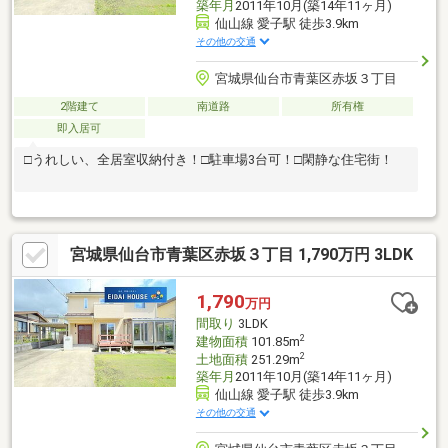
築年月
2011年10月(築14年11ヶ月)
仙山線 愛子駅 徒歩3.9km
その他の交通
宮城県仙台市青葉区赤坂３丁目
2階建て
南道路
所有権
即入居可
□うれしい、全居室収納付き！□駐車場3台可！□閑静な住宅街！
宮城県仙台市青葉区赤坂３丁目 1,790万円 3LDK
1,790
万円
間取り
3LDK
2
建物面積
101.85m
2
土地面積
251.29m
築年月
2011年10月(築14年11ヶ月)
仙山線 愛子駅 徒歩3.9km
その他の交通