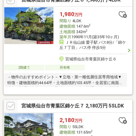
あり、有効活用いただけます。《アクセス》◆仙山線愛子駅まで
徒歩12分の物件です。《道路・方位等》◆東側道路に面するた
1,980
万円
め、陽当り良好です。
間取り
4LDK
2
建物面積
147.6m
2
土地面積
342m
築年月
1990年11月(築35年10ヶ月)
ＪＲ仙山線 愛子駅 バス8分/「錦ケ
丘７丁目」バス停 停歩5分
宮城県仙台市青葉区錦ケ丘６
2階建て
所有権
－物件のおすすめポイント－▼立地・第一種低層住居専用地域▼
特徴・建物面積約44.64坪・土地面積約103.45坪・全居室に南面採
光有・料理に集中しやすい壁付けキッチン、勝手口付・1階浴室・
2階シャワールーム設置・各洋室に収納を配置・駐車場有(車種に
よる)・植栽のある庭付▼周辺環境・仙台市立錦ケ丘小学校 徒歩7
宮城県仙台市青葉区錦ケ丘７ 2,180万円 5SLDK
分(約500m)・錦ケ丘中央公園 徒歩5分(約380m)※錦ケ丘にてテレ
ビを視聴する際はケーブルテレビ利用可能(利用料は税込880円／
月)■ ご希望の住まい探しをお手伝いします ━━━━━・・・物件
2,180
万円
の詳細・ご相談はお気軽にお問い合わせください。
間取り
5SLDK
2
建物面積
131.65m