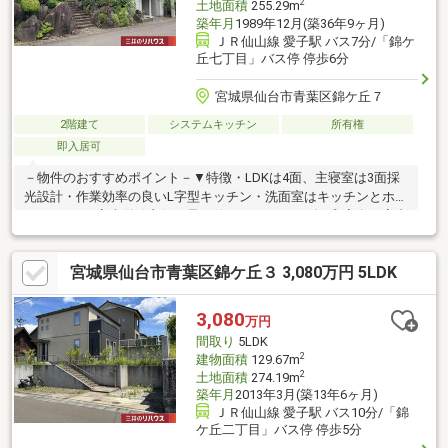
2
土地面積
255.29m
築年月
1989年12月(築36年9ヶ月)
ＪＲ仙山線 愛子駅 バス7分/「錦ケ
丘七丁目」バス停 停歩6分
宮城県仙台市青葉区錦ケ丘７
2階建て
システムキッチン
所有権
即入居可
－物件のおすすめポイント－▼特徴・LDKは4面、主寝室は3面採
光設計・作業効率の良いL字型キッチン・洗面室はキッチンとホー
ルの2WAY、家事動線良好・足を伸ばしてくつろげる和室有・室内
随所に収納有・納戸約4.0帖は多目的に利用可能・植栽と自然石が
配された和風庭園有・インナーガレージ付(車種制限有)・即お引
宮城県仙台市青葉区錦ケ丘３ 3,080万円 5LDK
渡し可能(残金精算後)・敷地面積約77.22坪▼周辺環境・仙台市立
錦ケ丘小学校 徒歩4分(約320m)・錦ケ丘ヒルサイドモール 徒歩4
分(約270m)■ ご希望の住まい探しをお手伝いします
3,080
万円
━━━━━・・・物件の詳細・ご相談はお気軽にお問い合わせく
間取り
5LDK
ださい。
2
建物面積
129.67m
2
土地面積
274.19m
築年月
2013年3月(築13年6ヶ月)
ＪＲ仙山線 愛子駅 バス10分/「錦
ケ丘二丁目」バス停 停歩5分