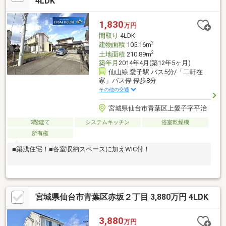
4LDK
1,830
万円
間取り
4LDK
2
建物面積
105.16m
2
土地面積
210.89m
築年月
2014年4月(築12年5ヶ月)
仙山線 愛子駅 バス5分/「二軒在
家」バス停 停歩8分
その他の交通
宮城県仙台市青葉区上愛子字平治
2階建て
システムキッチン
浴室乾燥機
所有権
■築浅住宅！■各室収納スペースに加えWIC付！
宮城県仙台市青葉区赤坂２丁目 3,880万円 4LDK
3,880
万円