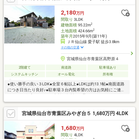
2,180
万円
間取り
3LDK
2
建物面積
95.22m
2
土地面積
424.66m
築年月
2015年9月(築11年)
ＪＲ仙山線 愛子駅 徒歩3.8km
その他の交通
宮城県仙台市青葉区高野原４
2階建て
南道路
駐車場あり
システムキッチン
オール電化
所有権
●使い勝手の良い３LDK●全室６帖以上●LDKは約13.1帖●南面道路
につき日当たり良好♪●駐車場３台内覧希望の方はお気軽にご連絡
ください♪住宅ローンのご相談も無料にて承ります。
宮城県仙台市青葉区みやぎ台５ 1,680万円 4LDK
1,680
万円
間取り
4LDK