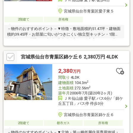
宮城県仙台市青葉区愛子東５
2階建て
所有権
－物件のおすすめポイント－▼特徴・敷地面積約51.47坪・建物面
積約39.45坪・お部屋に匂いがつきにくい独立型キッチン・1階は
回遊性のある間取り、生活・家事動線良好・続和室により、明る
く風通しの良い空間・約6帖の和室は陽当りの良い広縁付・主寝室
は広さ約12帖、南向きのベランダを配置・2階北西側の洋室にキ
宮城県仙台市青葉区錦ケ丘６ 2,380万円 4LDK
ッチンを設置・室内随所に収納スペースを確保・トイレを各階に
配置、来客時でも気兼ねなく利用可能▼周辺環境・セブンイレブ
ン仙台愛子東店 徒歩3分(約220m)■ ご希望の住まい探しをお手伝
2,380
万円
いします ━━━━━・・・物件の詳細・ご相談はお気軽にお問い
間取り
4LDK
合わせください。
2
建物面積
104.3m
2
土地面積
272.56m
築年月
2006年7月(築20年2ヶ月)
ＪＲ仙山線 愛子駅 バス6分/「錦ケ
丘五丁目」バス停 停歩3分
宮城県仙台市青葉区錦ケ丘６
2階建て
都市ガス
所有権
－物件のおすすめポイント－▼立地・第一種低層住居専用地域・