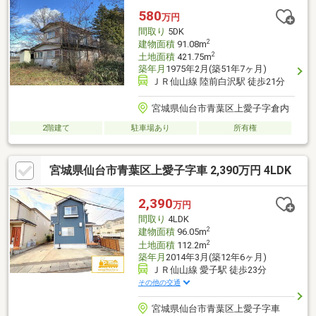
580
万円
間取り
5DK
2
建物面積
91.08m
2
土地面積
421.75m
築年月
1975年2月(築51年7ヶ月)
ＪＲ仙山線 陸前白沢駅 徒歩21分
宮城県仙台市青葉区上愛子字倉内
2階建て
駐車場あり
所有権
宮城県仙台市青葉区上愛子字車 2,390万円 4LDK
2,390
万円
間取り
4LDK
2
建物面積
96.05m
2
土地面積
112.2m
築年月
2014年3月(築12年6ヶ月)
ＪＲ仙山線 愛子駅 徒歩23分
その他の交通
宮城県仙台市青葉区上愛子字車