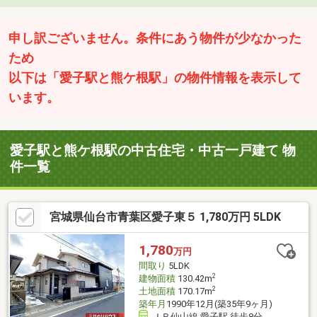
申し訳ございません。条件にあう物件が少なかった
ため
以下は「愛子駅と熊ケ根駅」の物件情報を表示して
います。
愛子駅と熊ケ根駅の中古住宅・中古一戸建て 物
件一覧
宮城県仙台市青葉区愛子東５ 1,780万円 5LDK
1,780
万円
間取り
5LDK
2
建物面積
130.42m
2
土地面積
170.17m
築年月
1990年12月(築35年9ヶ月)
ＪＲ仙山線 愛子駅 徒歩8分