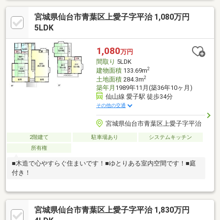
宮城県仙台市青葉区上愛子字平治 1,080万円
5LDK
1,080
万円
間取り
5LDK
2
建物面積
133.69m
2
土地面積
284.3m
築年月
1989年11月(築36年10ヶ月)
仙山線 愛子駅 徒歩34分
その他の交通
宮城県仙台市青葉区上愛子字平治
2階建て
駐車場あり
システムキッチン
所有権
■木造で心やすらぐ住まいです！■ゆとりある室内空間です！■庭
付き！
宮城県仙台市青葉区上愛子字平治 1,830万円