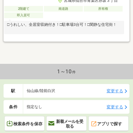
宮城県仙台市青葉区赤坂３丁目
2階建て
南道路
所有権
即入居可
□うれしい、全居室収納付き！□駐車場3台可！□閑静な住宅街！
1～10
件
駅
変更する
仙山線/陸前白沢
条件
変更する
指定なし
新着メールを受
検索条件を保存
アプリで探す
取る