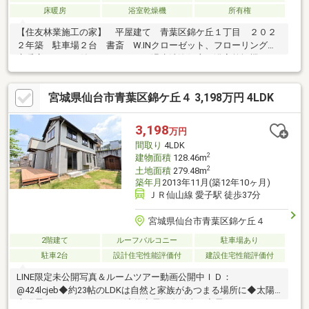
床暖房
浴室乾燥機
所有権
【住友林業施工の家】 平屋建て 青葉区錦ケ丘１丁目 ２０２
２年築 駐車場２台 書斎 W.INクローゼット、フローリング、
床暖房、モニタ付インターホン、温水洗浄便座、浴室乾燥機、24
時間換気、浴室暖房 洗面室 温水パネルヒーター、ガス乾燥機
乾太くん付き エアコン６台付き ユニットバス テレビ付 地
宮城県仙台市青葉区錦ケ丘４ 3,198万円 4LDK
デジ、BS
3,198
万円
間取り
4LDK
2
建物面積
128.46m
2
土地面積
279.48m
築年月
2013年11月(築12年10ヶ月)
ＪＲ仙山線 愛子駅 徒歩37分
宮城県仙台市青葉区錦ケ丘４
2階建て
ルーフバルコニー
駐車場あり
駐車2台
設計住宅性能評価付
建設住宅性能評価付
LINE限定未公開写真＆ルームツアー動画公開中ＩＤ：
@424lcjeb◆約23帖のLDKは自然と家族があつまる場所に◆太陽
光発電がついているので経済的◆電気自動車の充電コンセントも