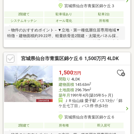
宮城県仙台市青葉区錦ケ丘３
2階建て
駐車場あり
駐車2台
システムキッチン
オール電化
所有権
－物件のおすすめポイント－▼立地・第一種低層住居専用地域▼
特徴・建物面積約39.22坪、軽量鉄骨造2階建・太陽光パネル採用
のオール電化住宅・会話が弾む対面式キッチン、勝手口付・和室
はLDと一体利用も可能・南向きバルコニー付の主寝室は約9.0帖・
敷地面積約82.94坪、駐車場2台分有(車種制限有)▼設備・全居室
宮城県仙台市青葉区錦ケ丘６ 1,500万円 4LDK
に複層ガラス・IHクッキングヒーター・食洗機▼周辺環境・仙台
市立錦ヶ丘小学校 徒歩10分(約730m)■ ご希望の住まい探しをお手
伝いします ━━━━━・・・物件の詳細・ご相談はお気軽にお問
1,500
万円
い合わせください。
間取り
4LDK
2
建物面積
145.63m
2
土地面積
296.76m
築年月
1991年4月(築35年5ヶ月)
ＪＲ仙山線 愛子駅 バス13分/「錦
ケ丘七丁目」バス停 停歩3分
宮城県仙台市青葉区錦ケ丘６
2階建て
所有権
即入居可