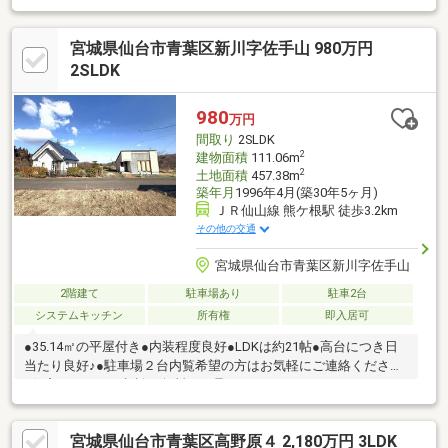
あり◆住宅性能評価書あり。耐震等級3＆省エネ住宅◆監視巡回
サービスが付いているのでセキュリティも万全◆ファミリースペ
宮城県仙台市青葉区新川字佐手山 980万円
ースは勉強やリモートワークに最適※販売時仲介会社あり（株式
会社イエワークス）【リフォーム内容】・クロス貼替・キッチン
2SLDK
水栓交換・ＩＨ交換・食洗器交換・浴室コーティング、水栓交
換・浴槽塗装・洗面交換・トイレ交換・畳交換・クリーニング
980
万円
間取り
2SLDK
2
建物面積
111.06m
2
土地面積
457.38m
築年月
1996年4月(築30年5ヶ月)
ＪＲ仙山線 熊ケ根駅 徒歩3.2km
その他の交通
宮城県仙台市青葉区新川字佐手山
2階建て
駐車場あり
駐車2台
システムキッチン
所有権
即入居可
●35.14㎡の平屋付き●内装程度良好●LDKは約21帖●高台につき日
当たり良好♪●駐車場２台内覧希望の方はお気軽にご連絡ください
♪住宅ローンのご相談も無料にて承ります。
宮城県仙台市青葉区高野原４ 2,180万円 3LDK