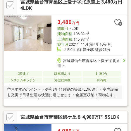
宮城県仙台市青葉区上愛子字北原道上 3,480万円
4LDK
3,480
万円
間取り
4LDK
2
建物面積
106.82m
2
土地面積
145.97m
築年月
2021年11月(築4年10ヶ月)
ＪＲ仙山線 愛子駅 徒歩23分
宮城県仙台市青葉区上愛子字北原
道上
2階建て
駐車場あり
駐車2台
システムキッチン
浴室乾燥機
所有権
◎おすすめポイント・令和3年11月築の築浅4LDK W！・室内設備
も充実で日常生活も快適に過ごせます・全居室収納！荷物をすっ
きり整理でき、お部屋を広々と使えます・閑静な住宅街で穏やか
な毎日を過ごせる住環境◎ライフインフォメーション・セブンイ
レブン仙台上愛子街道店 徒歩6分 約900ｍ・ファミリーマート
宮城県仙台市青葉区錦ケ丘８ 4,980万円 5SLDK
仙台上愛子店 徒歩8分 約600ｍ・ヨークベニマル仙台愛子店
徒歩26分 約1900ｍ・ツルハドラッグ上愛子店 徒歩6分 約400
ｍ・仙台高等専門学校 広瀬キャンパス 徒歩5分 約400ｍ・愛子
4,980