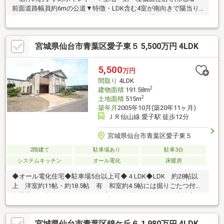
前面道路幅員約6mの公道▼特徴・LDK含む4室が南向きで陽当り
良好・約12.2帖のLDKは2ヶ所から出入り可能・足をのばしてくつ
ろげる和室有・お料理中も会話が楽しめる対面式キッチン・主寝
室は約9.7帖の広さ、大型WIC付・各洋室、和室、廊下に収納有・
宮城県仙台市青葉区愛子東５ 5,500万円 4LDK
土地面積約82.44坪、駐車2台可能(車種による)▼周辺環境・仙台
市立錦ケ丘小学校 徒歩10分(約730m)■ ご希望の住まい探しをお手
伝いします ━━━━━・・・物件の詳細・ご相談はお気軽にお問
5,500
万円
い合わせください。
間取り
4LDK
2
建物面積
191.58m
2
土地面積
515m
築年月
2005年10月(築20年11ヶ月)
ＪＲ仙山線 愛子駅 徒歩12分
宮城県仙台市青葉区愛子東５
2階建て
駐車場あり
駐車3台
システムキッチン
オール電化
床暖房
◆オール電化住宅◆駐車場5台以上可◆４LDK◆LDK 約28帖以
上 洋室約11帖・約18.5帖 有 和室約4.5帖には掘りごたつ付
各居室には収納がございます。◆チーク材フローリング◆浴室・
脱衣所には床暖房・浴室乾燥機能・TV付◆１・２階 トイレ+お
手洗い完備◆２階にもミニキッチンがついております。◆２階バ
宮城県仙台市青葉区錦ケ丘６ 1,980万円 4LDK
ルコニーに外水栓がございます。◆物置付き◆広々としたお庭が