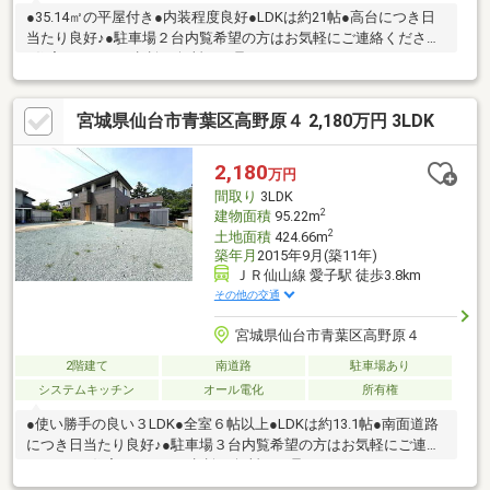
●35.14㎡の平屋付き●内装程度良好●LDKは約21帖●高台につき日
当たり良好♪●駐車場２台内覧希望の方はお気軽にご連絡ください
♪住宅ローンのご相談も無料にて承ります。
宮城県仙台市青葉区高野原４ 2,180万円 3LDK
2,180
万円
間取り
3LDK
2
建物面積
95.22m
2
土地面積
424.66m
築年月
2015年9月(築11年)
ＪＲ仙山線 愛子駅 徒歩3.8km
その他の交通
宮城県仙台市青葉区高野原４
2階建て
南道路
駐車場あり
システムキッチン
オール電化
所有権
●使い勝手の良い３LDK●全室６帖以上●LDKは約13.1帖●南面道路
につき日当たり良好♪●駐車場３台内覧希望の方はお気軽にご連絡
ください♪住宅ローンのご相談も無料にて承ります。