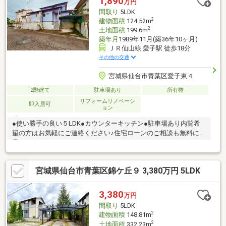
1,890
万円
間取り
5LDK
2
建物面積
124.52m
2
土地面積
199.6m
築年月
1989年11月(築36年10ヶ月)
ＪＲ仙山線 愛子駅 徒歩18分
その他の交通
宮城県仙台市青葉区愛子東４
2階建て
駐車場あり
所有権
リフォームリノベーシ
即入居可
ョン
●使い勝手の良い５LDK●カウンターキッチン●駐車場あり内覧希
望の方はお気軽にご連絡ください♪住宅ローンのご相談も無料にて
承ります。
宮城県仙台市青葉区錦ケ丘９ 3,380万円 5LDK
3,380
万円
間取り
5LDK
2
建物面積
148.81m
2
土地面積
332.23m