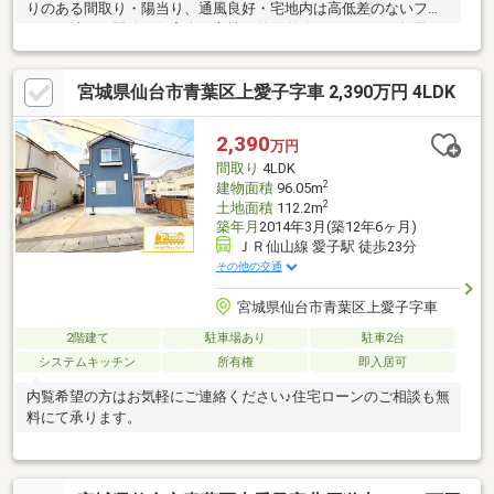
りのある間取り・陽当り、通風良好・宅地内は高低差のないフラ
ットな地形・閑静な住宅街に立地・前面道路はゆとりある幅員
6.0mの道路・各居室6帖以上確保・玄関は吹き抜けのデザイン・
敷地内に物置・キッチンには床下収納・独立型の壁付けキッチ
宮城県仙台市青葉区上愛子字車 2,390万円 4LDK
ン・2台分のカースペース有り。┏□ 周辺施設
┗┻━━━━━━●仙台市立川前小学校 6分 約420ｍ●仙台市立
大沢中学校 7分 約495ｍ●セブンイレブン仙台赤坂店 9分 約
2,390
万円
685m●ファミリーマート仙台高野原店 12分 約955ｍ●大沢郵便
間取り
4LDK
局 10分 約760m
2
建物面積
96.05m
2
土地面積
112.2m
築年月
2014年3月(築12年6ヶ月)
ＪＲ仙山線 愛子駅 徒歩23分
その他の交通
宮城県仙台市青葉区上愛子字車
2階建て
駐車場あり
駐車2台
システムキッチン
所有権
即入居可
内覧希望の方はお気軽にご連絡ください♪住宅ローンのご相談も無
料にて承ります。