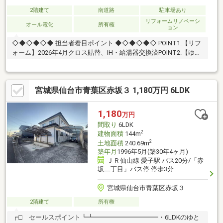
2階建て
南道路
駐車場あり
リフォームリノベーシ
オール電化
所有権
ョン
◇◆◇◆◇◆ 担当者着目ポイント ◆◇◆◇◆◇ POINT1.【リフ
ォーム】2026年4月クロス貼替、IH・給湯器交換済POINT2.【ゆと
りの敷地】120坪超の敷地に駐車スペース3台分以上POINT3.【設
備】オール電化仕様。こだわりの琉球畳がある和室
◇◆◇◆◇◆◇◆◇◆◇◆◇◆◇◆◇◆◇◆◇◆◇『スーモ
宮城県仙台市青葉区赤坂３ 1,180万円 6LDK
を見て』とお伝えいただくとスムーズです ～株式会社ワールドレ
ジデンシャル東日本までお問い合わせ下さい～
1,180
万円
間取り
6LDK
2
建物面積
144m
2
土地面積
240.69m
築年月
1996年5月(築30年4ヶ月)
ＪＲ仙山線 愛子駅 バス20分/「赤
坂二丁目」バス停 停歩3分
宮城県仙台市青葉区赤坂３
2階建て
所有権
┏□ セールスポイント┗┻━━━━━━━━━━・6LDKのゆと