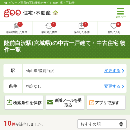
NTTグループ運営の不動産総合サイト goo住宅・不動産
1
0
0
0
最近検索した条件
最近見た物件
保存した条件
お気に入り
陸前白沢駅(宮城県)の中古一戸建て・中古住宅 物
件一覧
駅
変更する
仙山線/陸前白沢
条件
変更する
指定なし
新着メールを受
検索条件を保存
アプリで探す
取る
10
件
が該当しました。