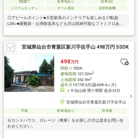
2階建て
駐車場あり
駐車2台
システムキッチン
オール電化
浴室乾燥機
◎アピールポイント■大型家具のインテリアを楽しめる17帖超
LDK♪■避難袋・お掃除道具なども沢山収納可能なファミクロあり
☆。■ご家族の外出・帰宅時を把握可能な人気のリビング階段♪■
お掃除もラクチンな全居室フローリング仕様〇。■夏には水遊
び・冬には雪遊びも楽しめる広いお庭 :)◎周辺環境☆＊・栗生小
宮城県仙台市青葉区新川字佐手山 498万円 5SDK
学校：徒歩10分・広瀬中学校：徒歩32分・セブンイレブン落合6
丁目店:徒歩5分・みやぎ生協：徒歩14分◎お問い合わせについて
☆＊・当日のご予約も承っております！お気軽にお電話下さ
498
万円
い！・来社はもちろん、メールでのご相談、資料請求も大歓迎で
間取り
5SDK
す☆
2
建物面積
101.02m
2
土地面積
362.9m
築年月
1977年5月(築49年4ヶ月)
ＪＲ仙山線 熊ケ根駅 徒歩32分
宮城県仙台市青葉区新川字佐手山
平屋
駐車場あり
所有権
セカンドハウス、ガレージ（車庫）をお探しの方は是非お問い合
わせください。