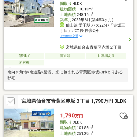
間取り
4LDK
2
建物面積
110.13m
2
土地面積
248.14m
築年月
2022年6月(築4年3ヶ月)
仙山線 愛子駅 バス22分/「赤坂三
丁目」バス停 停歩2分
その他の交通
宮城県仙台市青葉区赤坂２丁目
2階建て
南道路
駐車場あり
所有権
南向き角地×南道路×築浅。光に包まれる青葉区赤坂のゆとりある
邸宅
宮城県仙台市青葉区赤坂３丁目 1,790万円 3LDK
1,790
万円
間取り
3LDK
2
建物面積
101.85m
2
土地面積
251.29m