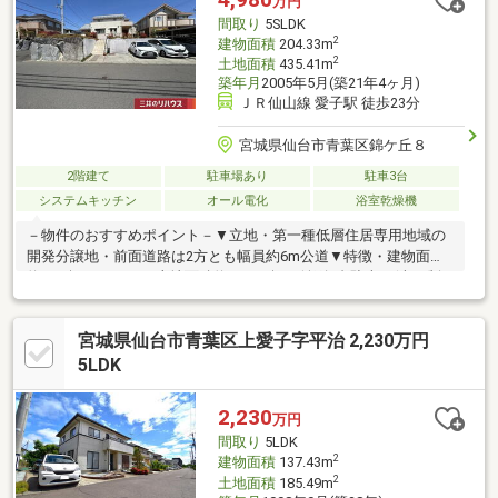
万円
郵便局 徒歩28分 約2000ｍ
間取り
5SLDK
2
建物面積
204.33m
2
土地面積
435.41m
築年月
2005年5月(築21年4ヶ月)
ＪＲ仙山線 愛子駅 徒歩23分
宮城県仙台市青葉区錦ケ丘８
2階建て
駐車場あり
駐車3台
システムキッチン
オール電化
浴室乾燥機
－物件のおすすめポイント－▼立地・第一種低層住居専用地域の
開発分譲地・前面道路は2方とも幅員約6m公道▼特徴・建物面積
約61.8坪の5SLDK・土地面積約131.71坪、並列3台駐車可(車種制
限有)・3面採光のLDK、一部吹抜仕様のLDは約22帖・食洗機・浄
水器付の対面式キッチン・2WAY和室は客間としても活用可・主寝
宮城県仙台市青葉区上愛子字平治 2,230万円
室約10帖に書斎約7帖が隣接・1620サイズ浴室、浴室乾燥機・TV
付・WIC等、随所に収納有・バルコニーは2か所※自治会費300円／
5LDK
月■ ご希望の住まい探しをお手伝いします ━━━━━・・・物件
の詳細・ご相談はお気軽にお問い合わせください。
2,230
万円
間取り
5LDK
2
建物面積
137.43m
2
土地面積
185.49m