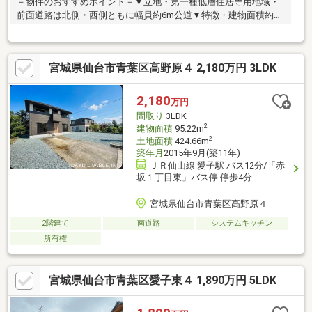
－物件のおすすめポイント－▼立地・第一種低層住居専用地域・
前面道路は北側・西側ともに幅員約6m公道▼特徴・建物面積約
44.05坪の4LDK住宅・家族を見守りながら調理ができる対面式キ
ッチン・全居室2面以上に採光部を確保・WIC等、室内随所に収納
スペースを設置・洗面室は生活・家事動線良好な2WAY仕様・駐車
宮城県仙台市青葉区高野原４ 2,180万円 3LDK
スペース有(車種による)▼周辺環境・錦ケ丘六丁目公園 徒歩3分
(約200m)・仙台市立錦ケ丘小学校 徒歩5分(約330m)※自治会費 300
円／月■ ご希望の住まい探しをお手伝いします ━━━━━・・・
2,180
万円
物件の詳細・ご相談はお気軽にお問い合わせください。
間取り
3LDK
2
建物面積
95.22m
2
土地面積
424.66m
築年月
2015年9月(築11年)
ＪＲ仙山線 愛子駅 バス12分/「赤
坂１丁目東」バス停 停歩4分
宮城県仙台市青葉区高野原４
2階建て
南道路
システムキッチン
所有権
宮城県仙台市青葉区愛子東４ 1,890万円 5LDK