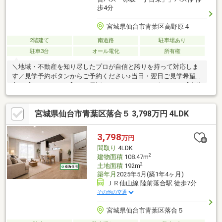
歩4分
宮城県仙台市青葉区高野原４
2階建て
南道路
駐車場あり
駐車3台
オール電化
所有権
＼地域・不動産を知り尽したプロが自信と誇りを持って対応しま
す／見学予約ボタンからご予約ください♪当日・翌日ご見学希望の
方は【0120-12-2684】へお電話いただくとスムーズです♪＼【青葉
区高野原4丁目】の魅力／・川前小学校 徒歩17分・大沢中学
校 徒歩8分・川前ぱれっと保育園 徒歩17分・ファミリーマー
宮城県仙台市青葉区落合５ 3,798万円 4LDK
ト仙台高野原店 徒歩5分・駐車の苦手な方に嬉しい前面約6ｍ道
路に面した住まい・駐車場3台以上※2026年4月リフォーム済/ＩＨ
クッキングヒーター・エコキュート交換・クロス、襖張替・ハウ
3,798
万円
スクリーニング等※現況と相違する場合は現況優先とします。
間取り
4LDK
2
建物面積
108.47m
2
土地面積
192m
築年月
2025年5月(築1年4ヶ月)
ＪＲ仙山線 陸前落合駅 徒歩7分
その他の交通
宮城県仙台市青葉区落合５