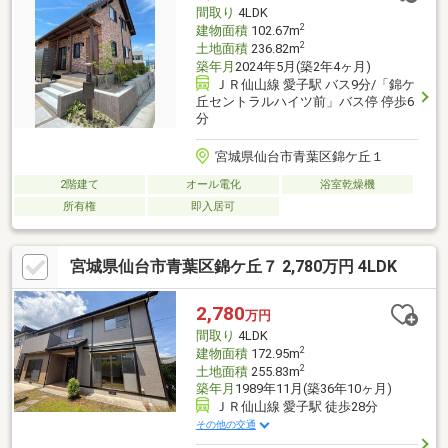
たいなど、ご要望に応じた住宅ローンをご提案いたします。お気
間取り
4LDK
軽にご相談ください。
2
建物面積
102.67m
2
土地面積
236.82m
築年月
2024年5月(築2年4ヶ月)
ＪＲ仙山線 愛子駅 バス9分/「錦ケ
丘セントラルハイツ前」バス停 停歩6
分
宮城県仙台市青葉区錦ケ丘１
2階建て
オール電化
浴室乾燥機
所有権
即入居可
宮城県仙台市青葉区錦ケ丘７ 2,780万円 4LDK
2,780
万円
間取り
4LDK
2
建物面積
172.95m
2
土地面積
255.83m
築年月
1989年11月(築36年10ヶ月)
ＪＲ仙山線 愛子駅 徒歩28分
その他の交通