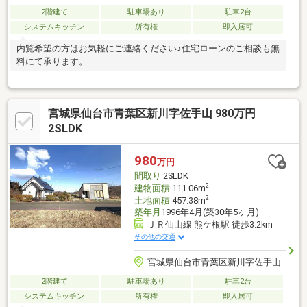
2階建て
駐車場あり
駐車2台
システムキッチン
所有権
即入居可
内覧希望の方はお気軽にご連絡ください♪住宅ローンのご相談も無
料にて承ります。
宮城県仙台市青葉区新川字佐手山 980万円
2SLDK
980
万円
間取り
2SLDK
2
建物面積
111.06m
2
土地面積
457.38m
築年月
1996年4月(築30年5ヶ月)
ＪＲ仙山線 熊ケ根駅 徒歩3.2km
その他の交通
宮城県仙台市青葉区新川字佐手山
2階建て
駐車場あり
駐車2台
システムキッチン
所有権
即入居可