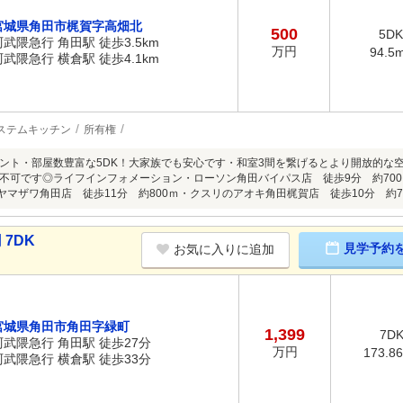
宮城県角田市梶賀字高畑北
500
5DK
阿武隈急行 角田駅 徒歩3.5km
万円
94.5
阿武隈急行 横倉駅 徒歩4.1km
ステムキッチン
所有権
ント・部屋数豊富な5DK！大家族でも安心です・和室3間を繋げるとより開放的な
不可です◎ライフインフォメーション・ローソン角田バイパス店 徒歩9分 約700
ヤマザワ角田店 徒歩11分 約800ｍ・クスリのアオキ角田梶賀店 徒歩10分 約75
 7DK
見学予約
お気に入りに追加
宮城県角田市角田字緑町
1,399
7D
阿武隈急行 角田駅 徒歩27分
万円
173.8
阿武隈急行 横倉駅 徒歩33分