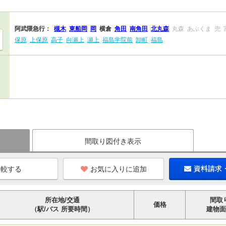
阿武隈急行：
槻木
東船岡
岡
横倉
角田
南角田
北丸森
丸森
あぶくま
兜
保原
上保原
高子
向瀬上
瀬上
福島学院前
卸町
福島
間取り図付き表示
お気に入りに追加
資料請求
所在地/交通
間取
価格
（駅/バス 所要時間）
建物面