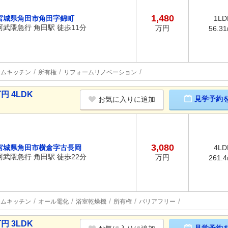
1,480
宮城県角田市角田字錦町
1LD
阿武隈急行 角田駅 徒歩11分
万円
56.3
テムキッチン
所有権
リフォームリノベーション
円 4LDK
見学予約
お気に入りに追加
3,080
宮城県角田市横倉字古長岡
4LD
阿武隈急行 角田駅 徒歩22分
万円
261.
テムキッチン
オール電化
浴室乾燥機
所有権
バリアフリー
円 3LDK