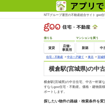
NTTグループ運営の不動産総合サイト goo
借りる
マンションを買う
店舗･
賃貸
新築
中
事業用
住宅・不動産
>
中古一戸建て
>
東北
>
宮城
横倉駅(宮城県)の中
横倉駅(宮城県)の中古住宅、中古一軒
すならgoo住宅・不動産。価格・建物面
ポートします。
探したい物件の路線・検索条件を変