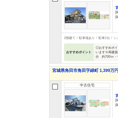
2階建て
駐車場あり
駐車2台
シ
◎おすすめポイ
おすすめポイント
います※再建築
分 約700ｍ・
宮城県角田市角田字緑町 1,399万円
中古住宅