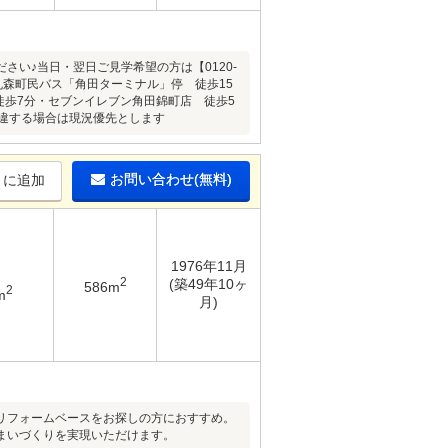
い♪当日・翌日ご見学希望の方は【0120-
・丸森町民バス「角田ターミナル」停 徒歩15
徒歩7分・セブンイレブン角田錦町店 徒歩5
違する場合は現況優先とします
お問い合わせ(無料)
りに追加
1976年11月
2
(築49年10ヶ
586m
2
m
月)
リフォームベースをお探しの方におすすめ。
まいづくりを実現いただけます。