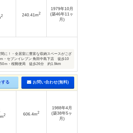
1979年10月
2
(築46年11ヶ
240.41m
2
m
月)
空間に！・全居室に豊富な収納スペースがござ
ｍ・セブンイレブン 角田中島下店 徒歩10
0ｍ・桜郵便局 徒歩26分 約1.9km
をする
お問い合わせ(無料)
1988年4月
K
2
(築38年5ヶ
606.4m
2
6m
月)