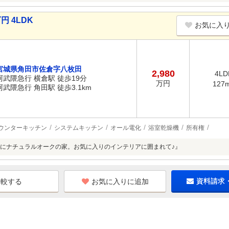
円 4LDK
お気に入
宮城県角田市佐倉字八枚田
2,980
4LD
阿武隈急行 横倉駅 徒歩19分
万円
127
阿武隈急行 角田駅 徒歩3.1km
ウンターキッチン
システムキッチン
オール電化
浴室乾燥機
所有権
にナチュラルオークの家。お気に入りのインテリアに囲まれて♪』
お気に入りに追加
資料請求