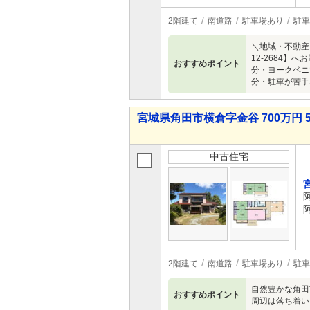
2階建て
南道路
駐車場あり
駐車
＼地域・不動産
12-2684
おすすめポイント
分・ヨークベニ
分・駐車が苦手
宮城県角田市横倉字金谷 700万円 5
中古住宅
2階建て
南道路
駐車場あり
駐車
自然豊かな角田
おすすめポイント
周辺は落ち着い