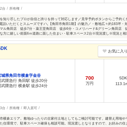
2台
所有権
を知り尽したプロが自信と誇りを持って対応します／見学予約ボタンからご予約くださ
】へお電話いただくとスムーズです♪＼【角田市角田1期】の魅力／・敷地広々約183坪
マル角田店 徒歩7分・薬王堂角田店 徒歩6分・コメリハード&グリーン角田店 
な方に嬉しい前面6ｍ道路に面した住まい・駐車スペース2台※現況渡し※現況と相
DK
お気に入
宮城県角田市横倉字金谷
700
5DK
阿武隈急行 角田駅 徒歩20分
万円
113.1
阿武隈急行 横倉駅 徒歩24分
3台
所有権
即入居可
市横倉エリア。敷地ゆったりの古家付土地としてもご検討可能です。建替え用地や
た住環境で、駐車スペース確保も相談可能。現況渡しとなりますので、お好みの住