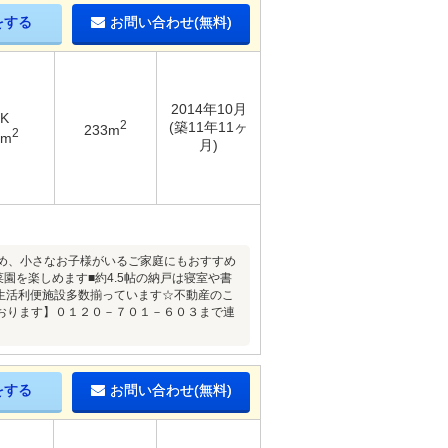
をする
お問い合わせ(無料)
2014年10月
DK
2
(築11年11ヶ
233m
2
9m
月)
ため、小さなお子様がいるご家庭にもおすすめ
園を楽しめます■約4.5帖の納戸は寝室や書
に生活利便施設多数揃っています☆不動産のこ
おります】０１２０－７０１－６０３まで連
をする
お問い合わせ(無料)