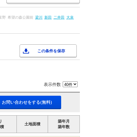
富野
希望の森公園前
梁川
新田
二井田
大泉
この条件を保存
表示件数
・お問い合わせをする(無料)
り
築年月
土地面積
積
築年数