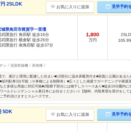
円 2SLDK
見学予約
お気に入りに追加
宮城県角田市梶賀字一里壇
1,800
阿武隈急行 角田駅 徒歩16分
2SL
阿武隈急行 横倉駅 徒歩26分
万円
105.9
阿武隈急行 南角田駅 徒歩37分
チン
浴室乾燥機
所有権
載で、家計と環境に配慮した住まい■LD部分に温水床暖房付き■前面に公園がある
■並列駐車3台可能（※車種による制限有）■広々とした南庭でガーデニングや家庭菜
など多様な用途に対応可能■2階廊下部分には物干しスペースあり■徒歩10分圏内
ワールドレジデンシャル東日本にお任せください☆【随時、内覧希望を受付をして
ご予約頂けますとスムーズです。
 5DK
見学予約
お気に入りに追加