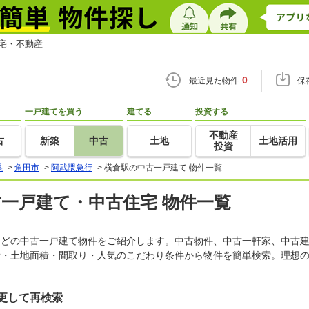
住宅・不動産
0
最近見た物件
保
一戸建てを買う
建てる
投資する
不動産
古
新築
中古
土地
土地活用
投資
県
>
角田市
>
阿武隈急行
>
横倉駅の中古一戸建て 物件一覧
古一戸建て・中古住宅 物件一覧
家などの中古一戸建て物件をご紹介します。中古物件、中古一軒家、中古
積・土地面積・間取り・人気のこだわり条件から物件を簡単検索。理想の
更して再検索