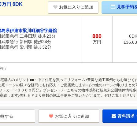
万円 6DK
見学予約
お気に入りに追加
福島県伊達市梁川町細谷字鎌舘
880
阿武隈急行 二井田駅 徒歩23分
6D
阿武隈急行 新田駅 徒歩24分
万円
136.6
阿武隈急行 梁川駅 徒歩32分
権
住宅購入のメリット■■・中古住宅を買ってリフォーム♪豊富な施工事例からお選びく
住宅ローンの様々な疑問にもお応え・ご提案致します♪その他のローンの取りまとめ
nギフトカード３０００円分』プレゼント♪・こちらの物件以外に新規未公開物件情報
案致します♪弊社ＨＰより多数の施工事例をご覧いただけます。ぜひご覧ください♪
お気に入りに追加
資料請求