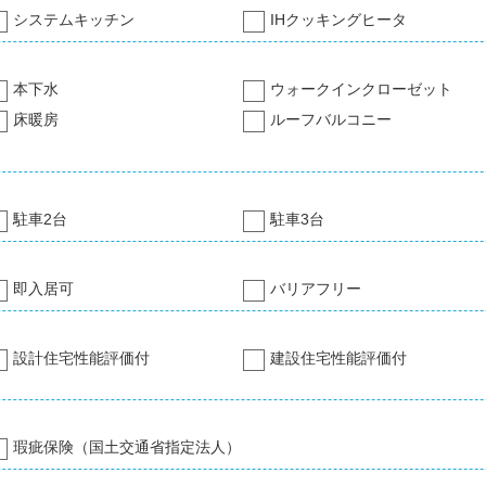
システムキッチン
IHクッキングヒータ
本下水
ウォークインクローゼット
床暖房
ルーフバルコニー
駐車2台
駐車3台
即入居可
バリアフリー
設計住宅性能評価付
建設住宅性能評価付
瑕疵保険（国土交通省指定法人）