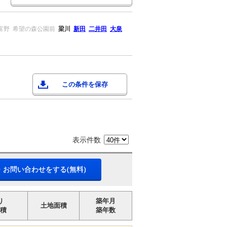
富野
希望の森公園前
梁川
新田
二井田
大泉
この条件を保存
表示件数
・お問い合わせをする(無料)
り
築年月
土地面積
積
築年数