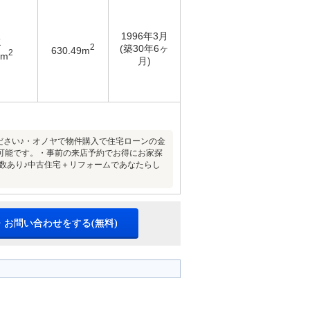
1996年3月
K
2
(築30年6ヶ
630.49m
2
3m
月)
ださい♪・オノヤで物件購入で住宅ローンの金
可能です。・事前の来店予約でお得にお家探
多数あり♪中古住宅＋リフォームであなたらし
・お問い合わせをする(無料)