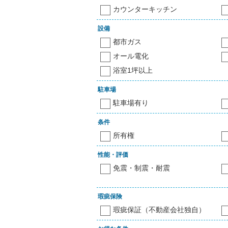
カウンターキッチン
設備
都市ガス
オール電化
浴室1坪以上
駐車場
駐車場有り
条件
所有権
性能・評価
免震・制震・耐震
瑕疵保険
瑕疵保証（不動産会社独自）