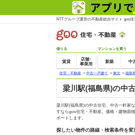
NTTグループ運営の不動産総合サイト goo
借りる
マンションを買う
店舗･
賃貸
新築
中
事業用
住宅・不動産
>
中古一戸建て
>
東北
>
福島
梁川駅(福島県)の中
梁川駅(福島県)の中古住宅、中古一軒
すならgoo住宅・不動産。価格・建物面
ポートします。
探したい物件の路線・検索条件を変