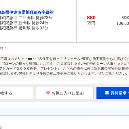
福島県伊達市梁川町細谷字鎌舘
880
阿武隈急行 二井田駅 徒歩23分
6D
阿武隈急行 新田駅 徒歩24分
万円
136.6
阿武隈急行 梁川駅 徒歩32分
権
住宅購入のメリット■■・中古住宅を買ってリフォーム♪豊富な施工事例からお選びく
住宅ローンの様々な疑問にもお応え・ご提案致します♪その他のローンの取りまとめ
nギフトカード３０００円分』プレゼント♪・こちらの物件以外に新規未公開物件情報
案致します♪弊社ＨＰより多数の施工事例をご覧いただけます。ぜひご覧ください♪
お気に入りに追加
資料請求