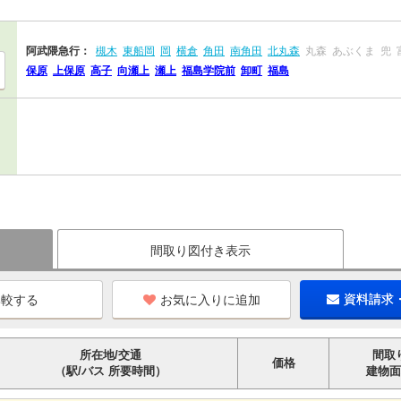
阿武隈急行：
槻木
東船岡
岡
横倉
角田
南角田
北丸森
丸森
あぶくま
兜
保原
上保原
高子
向瀬上
瀬上
福島学院前
卸町
福島
間取り図付き表示
お気に入りに追加
資料請求
所在地/交通
間取
価格
（駅/バス 所要時間）
建物面