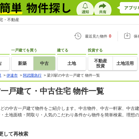
住宅・不動産
0
最近見た物件
保
一戸建てを買う
建てる
投資する
不動産
古
新築
中古
土地
土地活用
投資
県
>
伊達市
>
阿武隈急行
>
梁川駅の中古一戸建て 物件一覧
古一戸建て・中古住宅 物件一覧
家などの中古一戸建て物件をご紹介します。中古物件、中古一軒家、中古
積・土地面積・間取り・人気のこだわり条件から物件を簡単検索。理想の
更して再検索