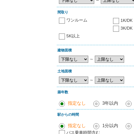
間取り
ワンルーム
1K/DK
3K/DK
5K以上
建物面積
～
土地面積
～
築年数
指定なし
3年以内
駅からの時間
指定なし
1分以内
バス乗車時間含む