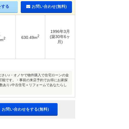
をする
お問い合わせ(無料)
1996年3月
K
2
(築30年6ヶ
630.49m
2
3m
月)
ださい♪・オノヤで物件購入で住宅ローンの金
可能です。・事前の来店予約でお得にお家探
多数あり♪中古住宅＋リフォームであなたらし
・お問い合わせをする(無料)