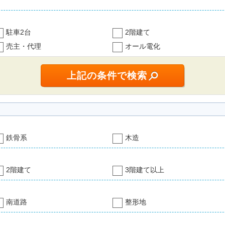
駐車2台
2階建て
売主・代理
オール電化
鉄骨系
木造
2階建て
3階建て以上
南道路
整形地