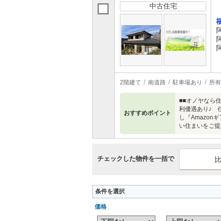
中古住宅
2階建て
南道路
駐車場あり
所有
■■オノヤなら
利優遇あり♪ 
おすすめポイント
し『Amazo
い住まいをご提
チェックした物件を一括で
条件を選択
価格
～