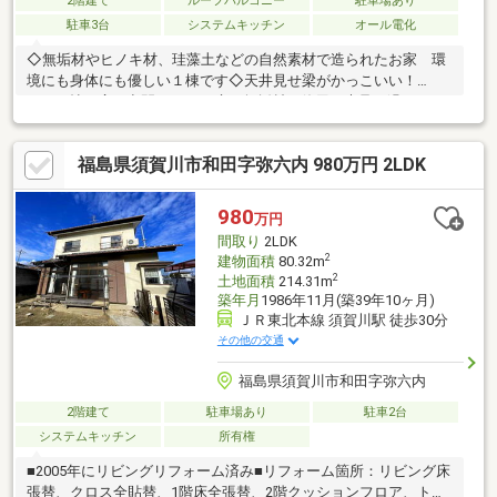
2階建て
ルーフバルコニー
駐車場あり
駐車3台
システムキッチン
オール電化
◇無垢材やヒノキ材、珪藻土などの自然素材で造られたお家 環
境にも身体にも優しい１棟です◇天井見せ梁がかっこいい！
LDK20帖の広々空間。 1F床は無垢材を使用。素足で過ごした
くなる心地良いリビング♪◇独立洗面スペースは造作洗面台でオ
シャレな造り。 ２Fにも洗面化粧台があり朝の渋滞緩和も◎◇
福島県須賀川市和田字弥六内 980万円 2LDK
ランドリールームで洗う→干す→しまうが完結。◇2Fはそれぞれ
のお部屋にアクセントクロス。個性を活かせる空間◇お天気のい
い日には、タイルテラスでランチ♪ 汚れても洗い流せるタイルは
980
万円
お手入れもしやすい♪◇敷地広々約８８坪！P4台！◇ザ・ビック
間取り
2LDK
喜久田店徒歩４分！スーパーやコンビニも充実！
2
建物面積
80.32m
2
土地面積
214.31m
築年月
1986年11月(築39年10ヶ月)
ＪＲ東北本線 須賀川駅 徒歩30分
その他の交通
福島県須賀川市和田字弥六内
2階建て
駐車場あり
駐車2台
システムキッチン
所有権
■2005年にリビングリフォーム済み■リフォーム箇所：リビング床
張替、クロス全貼替、1階床全張替、2階クッションフロア、トイ