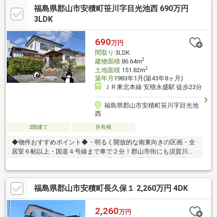
福島県郡山市安積町笹川字目光池西 690万円
ない方、勤続年数短い方、自営業の方住宅ローンにご不安のある
方、お気軽にご相談ください◇◇「お家探し」「ご売却」は 地域
3LDK
密着型不動産 株式会社吉田設備セットホーム不動産事業部にお
まかせ下さい！
690
万円
間取り
3LDK
2
建物面積
86.64m
2
土地面積
151.82m
築年月
1983年1月(築43年8ヶ月)
ＪＲ東北本線 安積永盛駅 徒歩23分
福島県郡山市安積町笹川字目光池
西
2階建て
所有権
◆物件おすすめポイント◆・明るく開放的な南東向きの区画・全
居室６帖以上・国道４号線まで車で２分！郡山市街にも須賀川市
街にもアクセス良好！◆当社では壁紙変更、照明・カーテン取付
工事も承ります！新居をこだわりの空間にしてみませんか？・網
戸・TVアンテナ・カーテンレール・エアコン・アクセントクロ
福島県郡山市安積町長久保１ 2,260万円 4DK
ス・フロアコーティング・猫壁・ペットドア・防草シート・防犯
カメラ・カーポート etc…◆LINEでもお問い合わせ受付中♪
ID⇒@e-concept_2住宅購入に関する不安やご要望には、不動産経
2,260
万円
験豊富な当社スタッフが対応いたします！