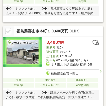
駐車2台
システムキッチン
所有権
◆◇ おススメPoint！ ◇◆・敷地面積１００坪以上でお庭も
広々！・間取り５SLDKで二世帯も可能な広さです！・納戸収納付
き！玄関収納も豊富です！・水回りがまとまっており、家事動線
良好！・南向き日当たり良好、閑静な住宅街！〈周辺環境〉日和
田小学校・・・徒歩２７分日和田中学校・・・徒歩３６分ローソ
福島県郡山市本町１ 3,400万円 3LDK
ン 郡山日和田店・・・徒歩３分ヨークベニマル 日和田店・・・徒
歩１８分◆『頭金 0円』『車のローンが残ってる』『転職したば
かり』そんな方もご購入可能です！◆経験豊富な弊社スタッフが
3,400
万円
ご購入のサポートを致します！◆平日、土日祝、夜間やお仕事帰
間取り
3LDK
りでも内覧可
2
建物面積
84.97m
2
土地面積
175.93m
築年月
2019年8月(築7年1ヶ月)
ＪＲ東北本線 郡山駅 徒歩12分
福島県郡山市本町１
平屋
都市ガス
駐車場あり
駐車2台
システムキッチン
浴室乾燥機
◆◇ おススメPoint！ ◇◆・駐車スペース並列２台可(車種に
よる)・積水ハウス施工の長期優良住宅認定、築浅平屋建て！・郡
山駅まで徒歩11分の駅チカ物件♪・徒歩10分圏内にコンビニ、ス