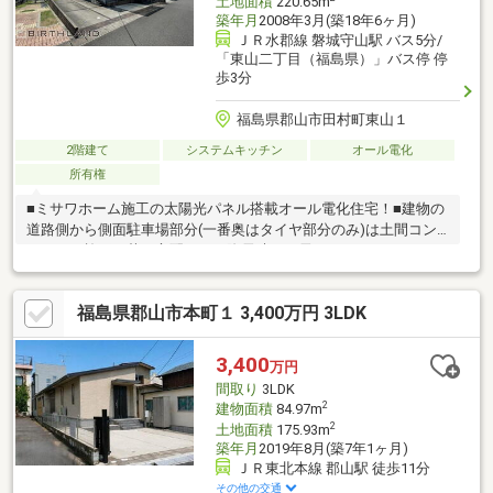
土地面積
220.65m
築年月
2008年3月(築18年6ヶ月)
ＪＲ水郡線 磐城守山駅 バス5分/
「東山二丁目（福島県）」バス停 停
歩3分
福島県郡山市田村町東山１
2階建て
システムキッチン
オール電化
所有権
■ミサワホーム施工の太陽光パネル搭載オール電化住宅！■建物の
道路側から側面駐車場部分(一番奥はタイヤ部分のみ)は土間コン
クリート施工！草の心配もなく降雪時にも雪かきがしやすいのも
ポイント。玄関横の1台分のみカーポート有■自然と共和した大規
模コミュニティの東山ヒルズ。49号線側に出ればブイチェーン、
福島県郡山市本町１ 3,400万円 3LDK
クスリのアオキ、ツルハドラッグ、コメリ、デイリーヤマザキ、
ファミリーマートと店舗が揃っています！■本物件は集中浄化槽
となっており、管理費として4 000円/月が発生いたします。別
3,400
万円
途、町内会費8 000円/年が発生いたします。
間取り
3LDK
2
建物面積
84.97m
2
土地面積
175.93m
築年月
2019年8月(築7年1ヶ月)
ＪＲ東北本線 郡山駅 徒歩11分
その他の交通