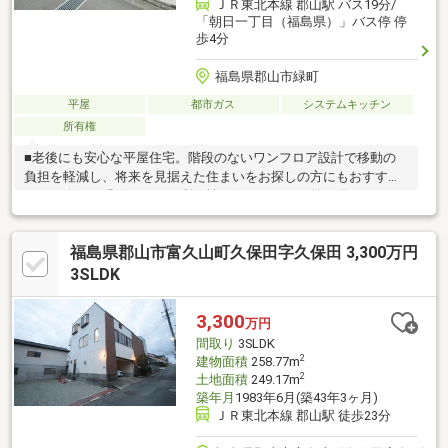
ＪＲ東北本線 郡山駅 バス19分/
「朝日一丁目（福島県）」バス停 停
歩4分
福島県郡山市緑町
平屋
都市ガス
システムキッチン
所有権
■老後にも安心な平屋住宅。階段のないワンフロア設計で移動の
負担を軽減し、将来を見据えた住まいをお探しの方にもおすすめ
です。人気の緑町エリアで利便性と住みやすさを兼ね備えていま
す。■都市ガスエリアのため光熱費を抑えやすい点も魅力。玄関
から回遊できる使いやすい間取りを採用し、家事動線や生活動線
福島県郡山市富久山町久保田字久保田 3,300万円
にも配慮されています。各居室は6帖以上を確保し、ゆとりある空
間でお過ごしいただけます。■洗面脱衣室は広々とした1.5坪タイ
3SLDK
プで、朝の身支度や洗濯も快適。駐車場は現況1台ですが、建物裏
側を活用することで2台目の駐車スペース拡張もご検討いただけま
3,300
万円
す。市役所や商業施設が身近な便利な住環境も魅力です。
間取り
3SLDK
2
建物面積
258.77m
2
土地面積
249.17m
築年月
1983年6月(築43年3ヶ月)
ＪＲ東北本線 郡山駅 徒歩23分