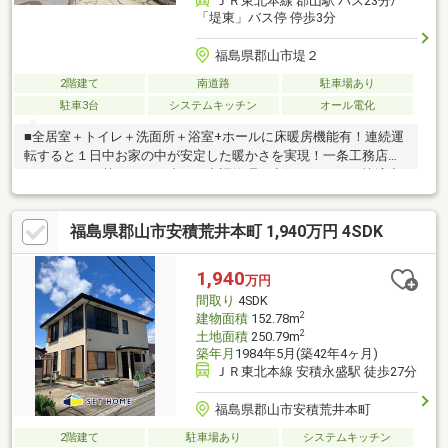
ＪＲ東北本線 郡山駅 バス23分/
「堤東」バス停 停歩3分
福島県郡山市堤２
2階建て
南道路
駐車場あり
駐車3台
システムキッチン
オール電化
■全居室＋トイレ＋洗面所＋浴室+ホールに床暖房機能有！連続運
転すると１日中お家の中が安定した暖かさを実現！一条工務店の
ロスガードで熱のロスを少なく空調管理で空気がきれいな快適空
間！□住宅とは別に建築確認取得済みの70.42㎡の大きなガレージ
付き！車が4台入る贅沢な広さ！■1階には16.5帖のLDKに加えて9
福島県郡山市安積荒井本町 1,940万円 4SDK
帖のDKもあります。玄関は1つですが、2世帯にも対応できます！
2階に洗面所と洗濯機置場、1階にももちろん洗面所と洗濯機置場
有！□屋根はソーラーパネル葺で屋根の全面が太陽光パネル！
1,940
万円
16.6kW！光熱費を大幅に低減できる容量です！まずはお気軽にお
間取り
4SDK
問い合わせください！
2
建物面積
152.78m
2
土地面積
250.79m
築年月
1984年5月(築42年4ヶ月)
ＪＲ東北本線 安積永盛駅 徒歩27分
福島県郡山市安積荒井本町
2階建て
駐車場あり
システムキッチン