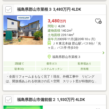
ーパー、病院と整った住環境。◆◇ 周辺環境 ◇◆・橘小学
校 徒歩約7分・郡山第三中学校 徒歩約21分・ファミリーマー
福島県郡山市菜根３ 3,480万円 4LDK
ト郡山本町店 徒歩約3分・ヨークタウン堤下 徒歩約10分●〇
プレステージの強み 〇●・『頭金 0円』『車のローンが残って
る』『転職したばかり』そんな方もご購入可能です！・経験豊富
3,480
万円
な弊社スタッフがご購入のサポートを致します！・平日、土日
間取り
4LDK
祝、夜間やお仕事帰りでも内覧可
2
建物面積
140.2m
2
土地面積
239.14m
築年月
2005年11月(築20年10ヶ月)
ＪＲ東北本線 郡山駅 バス9分/「光
ヶ丘」バス停 停歩3分
福島県郡山市菜根３
2階建て
都市ガス
駐車場あり
駐車3台
システムキッチン
所有権
・全面リフォームまもなく完了！現在、外構工事中 リビング
は、開放感あふれる吹抜けの広々空間 スリット窓が特徴的なコ
ノ字型のデザイン住宅 ギャラリーとしてもオススメなアートな
玄関！・天板人工大理石、ステンレスのキッチンは使い勝手◎・
広々ウッドデッキがあって、リビングの延長として使用可能 道路
福島県郡山市備前舘２ 1,930万円 4LDK
からは視線を遮る造りで家族団らんお過ごしいただけます・ラン
ドリースペースが確保され共働きにもうれしい実用的な仕様・大
型ショッピングモールの『ザ・モール郡山店』や『ヨークタウン