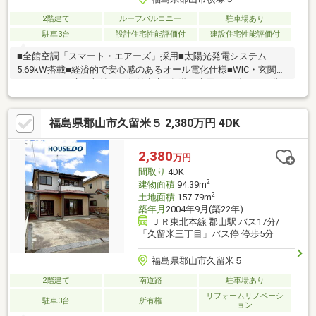
2階建て
ルーフバルコニー
駐車場あり
駐車3台
設計住宅性能評価付
建設住宅性能評価付
■全館空調「スマート・エアーズ」採用■太陽光発電システム
5.69kW搭載■経済的で安心感のあるオール電化仕様■WIC・玄関ク
ローゼット・床下収納など収納充実■各階に水回りを備え、二世
帯居住にも対応■ステンレス製物干しポール付きの家事室■個室が
充実し、リモートワークにも活用可能■開口部に雨戸を設置し、
福島県郡山市久留米５ 2,380万円 4DK
防犯・荒天対策にも配慮■約99坪の広い敷地■駐車6台可能（車種
による）■2台用カーポートを北側・南側2か所設置済み■イナバ製
バイク保管庫・物置付き■トヨタホームの「60年長期保証」継承
2,380
万円
可能（所定の手続きあり）
間取り
4DK
2
建物面積
94.39m
2
土地面積
157.79m
築年月
2004年9月(築22年)
ＪＲ東北本線 郡山駅 バス17分/
「久留米三丁目」バス停 停歩5分
福島県郡山市久留米５
2階建て
南道路
駐車場あり
リフォームリノベーシ
駐車3台
所有権
ョン