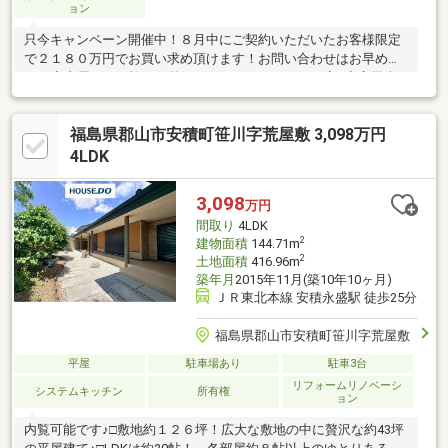
ョン
只今キャンペーン開催中！８月中にご契約いただいたお客様限定
で２１８０万円でお買い求め頂けます！お問い合わせはお早め
に！◆土屋ホーム施工。贅沢なゆとりあるつくりの家♪◆富田東
小学校まで徒歩約７分♪ 富田中学校へも徒歩約14分と無理のな
い距離♪◆４号バイパス、郡山インター線アクセス良好！4月末 リ
福島県郡山市安積町笹川字荒屋敷 3,098万円
フォーム完了♪ 屋根、外壁塗装も施工！ 駐車は2～3台可
能に♪ 給湯器・1F北側和室×2→洋室に ・畳 ・防蟻処理・破風
4LDK
樋
3,098
万円
間取り
4LDK
2
建物面積
144.71m
2
土地面積
416.96m
築年月
2015年11月(築10年10ヶ月)
ＪＲ東北本線 安積永盛駅 徒歩25分
福島県郡山市安積町笹川字荒屋敷
平屋
駐車場あり
駐車3台
リフォームリノベーシ
システムキッチン
所有権
ョン
内覧可能です♪□敷地約１２６坪！広大な敷地の中に贅沢な約43坪