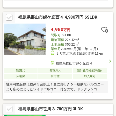
します。南側に雰囲気のよい庭園がありガーデニングやバーべキ
ューも楽しめますよ！庭園の北側には外部収納があり、車のタイ
ヤや趣味用の道具も十分に収納できます！是非見学にお越しくだ
福島県郡山市緑ケ丘西４ 4,980万円 6SLDK
さい♪
4,980
万円
間取り
6SLDK
2
建物面積
224.42m
2
土地面積
355.22m
築年月
2015年8月(築11年1ヶ月)
ＪＲ東北本線 郡山駅 徒歩5.3km
福島県郡山市緑ケ丘西４
2階建て
都市ガス
設計住宅性能評価付
床暖房
所有権
即入居可
駐車可能台数は並列５台以上！更に奥行きを一般的なバルコニー
より広めにとったワイドバルコニー付なので、ドックランコーナ
ーやヨガコーナーなど自由自在。また広々とした延床面積６７坪
の居室空間で、緑ケ丘の街並みと調和のとれた素敵なデザインも
魅力です！！是非その目で建物の質感やデザインをお確かめくだ
福島県郡山市笹川３ 780万円 3LDK
さい。