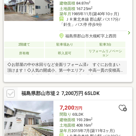
2
建物面積
84.87m
2
土地面積
167.25m
築年月
1985年11月(築40年10ヶ月)
ＪＲ東北本線 郡山駅 バス17分/
「針生」バス停 停歩9分
福島県郡山市大槻町字上西田
2階建て
駐車場あり
駐車3台
リフォームリノベーシ
所有権
即入居可
ョン
◇お部屋の中や水回りなど全面リフォーム済♪ すぐにお住まい
頂けます！◇人気の開成小、第一中エリア♪ 中高一貫の安積高
校も近く、教育環境も◎ 周辺の塾も充実！子育てにもピッタリ
な環境♪◇四季を感じる南川渓谷近く！ お子さんや、愛犬のお
散歩にもピッタリ♪◇お買い物は、ヨークベニマルコスモス通り
福島県郡山市堤２ 7,200万円 6SLDK
店やリオンドール 鳴神店が便利◇４号バイパス、静御前通りアク
セス良好駐車場はゆとりの３台可能♪是非実際にご覧ください！
7,200
万円
間取り
6SLDK
2
建物面積
193.28m
2
土地面積
408.16m
築年月
2015年7月(築11年2ヶ月)