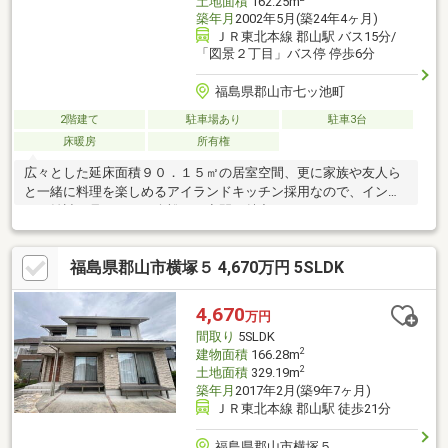
土地面積
162.25m
築年月
2002年5月(築24年4ヶ月)
ＪＲ東北本線 郡山駅 バス15分/
「図景２丁目」バス停 停歩6分
福島県郡山市七ッ池町
2階建て
駐車場あり
駐車3台
床暖房
所有権
広々とした延床面積９０．１５㎡の居室空間、更に家族や友人ら
と一緒に料理を楽しめるアイランドキッチン採用なので、インテ
リア雑誌で見るような余裕ある空間が魅力です。
福島県郡山市横塚５ 4,670万円 5SLDK
4,670
万円
間取り
5SLDK
2
建物面積
166.28m
2
土地面積
329.19m
築年月
2017年2月(築9年7ヶ月)
ＪＲ東北本線 郡山駅 徒歩21分
福島県郡山市横塚５