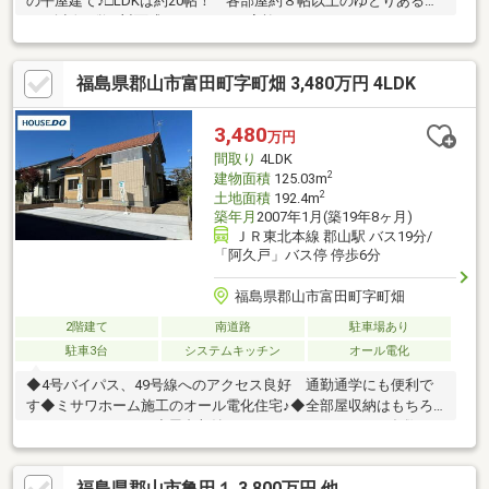
の平屋建て♪□LDKは約20帖！ 各部屋約８帖以上のゆとりある広
さ□会話が弾む対面式キッチンでご家族とのコミュニケーション
◎□各部屋収納＋ウォークインクローゼットで十分な収納スペー
ス□南庭や６帖の小屋付き♪ 家庭菜園やガーデニングなども楽し
福島県郡山市富田町字町畑 3,480万円 4LDK
めます♪□南側にはすぐ隣に公園♪□バス停徒歩１分、４号線へのア
クセス良好♪ 通勤や通学にも便利な立地です♪お家探しはハウス
ドゥ郡山菜根へお任せください♪
3,480
万円
間取り
4LDK
2
建物面積
125.03m
2
土地面積
192.4m
築年月
2007年1月(築19年8ヶ月)
ＪＲ東北本線 郡山駅 バス19分/
「阿久戸」バス停 停歩6分
福島県郡山市富田町字町畑
2階建て
南道路
駐車場あり
駐車3台
システムキッチン
オール電化
◆4号バイパス、49号線へのアクセス良好 通勤通学にも便利で
す◆ミサワホーム施工のオール電化住宅♪◆全部屋収納はもちろ
んのこと ロフトや小屋裏収納など、あったらいいな♪が多数！
◆駐車スペース並列4台可能♪ 大きな車種でも停めやすく来客時
も安心ですね♪他社様のご掲載している物件でも「全部」ご案内し
福島県郡山市亀田１ 3,800万円 他
ます。見たい物件は沢山あるけど、何社も不動産会社に問い合わ