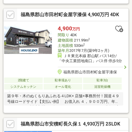
配いりません！□全居室２面採光の明るい住空間♪□一段高い立地
で眺望・日当たり◎ プライベートな空間を作り出せます！□4号
福島県郡山市田村町金屋字漆保 4,900万円 4DK
バイパスアクセス良好♪
4,900
万円
間取り
4DK
2
建物面積
211.99m
2
土地面積
530m
築年月
2017年7月(築9年2ヶ月)
ＪＲ東北本線 郡山駅 バス14分/
「中央工業団地南口」バス停 停歩5分
福島県郡山市田村町金屋字漆保
2階建て
駐車場あり
駐車3台
システムキッチン
オール電化
浴室乾燥機
築９年・木のぬくもりあふれる４LDK+ 店舗+事務所付！国道４９
号線ロードサイド【支払い例】 お借入れ ４，９００万円、年利
１．００％、返済期間３５年 １３８，３２０円/月 現在、家
賃収入１００，０００/月（店舗：３９．７４㎡ ・２４帖 ） 実
質支払い ３８，３２０/月・事務所（１９．８７㎡・１１
福島県郡山市安積町長久保１ 4,930万円 2SLDK
帖）も賃貸することによって 毎月の家賃収入で住宅ローンがまか
なえます！！・建物の50%以上が自宅スペースなので、金利が圧