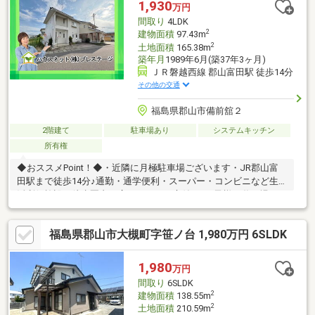
1,930
万円
堤下』へも 行きやすい立地♪・薫小まで徒歩10分・第三中学校ま
間取り
4LDK
で徒歩3分！通学安心 周辺幼稚園や塾も充実
2
建物面積
97.43m
2
土地面積
165.38m
築年月
1989年6月(築37年3ヶ月)
ＪＲ磐越西線 郡山富田駅 徒歩14分
その他の交通
福島県郡山市備前舘２
2階建て
駐車場あり
システムキッチン
所有権
◆おススメPoint！◆・近隣に月極駐車場ございます・JR郡山富
田駅まで徒歩14分♪通勤・通学便利・スーパー・コンビニなど生
活利便施設が徒歩圏内・広々としたお庭付き♪お子様の遊び場にも
◎・ファミリーに嬉しい4LDKのゆとりある間取り・小・中学校が
近く子育て世帯にもおすすめ・暮らしやすさと利便性を兼ね備え
福島県郡山市大槻町字笹ノ台 1,980万円 6SLDK
た住環境◆周辺環境◆・富田東小学校 徒歩約12分・富田中学
校 徒歩約8分◆弊社の強み◆・経験豊富な弊社スタッフがご購
入のサポートを致します！・LINEで問い合わせ→＠ｐｒｅｓｔｉ
1,980
万円
ｇｅ－ｈｎｅｔでＩＤ検索
間取り
6SLDK
2
建物面積
138.55m
2
土地面積
210.59m