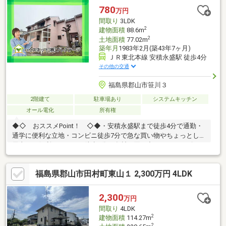
780
万円
間取り
3LDK
2
建物面積
88.6m
2
土地面積
77.02m
築年月
1983年2月(築43年7ヶ月)
ＪＲ東北本線 安積永盛駅 徒歩4分
その他の交通
福島県郡山市笹川３
2階建て
駐車場あり
システムキッチン
オール電化
所有権
◆◇ おススメPoint！ ◇◆・安積永盛駅まで徒歩4分で通勤・
通学に便利な立地・コンビニ徒歩7分で急な買い物やちょっとした
用事にも便利・スーパー徒歩9分で食材の買い出しもスムーズ・ド
ラッグストア徒歩11分で日用品や医薬品の購入も安心・生活施設
が徒歩圏内に揃い車がなくても暮らしやすい住環境◆周辺環境
福島県郡山市田村町東山１ 2,300万円 4LDK
◆・永盛小学校 1600ｍ 徒歩約20分・安積中学校 1500ｍ 徒
歩約19分◆弊社の強み◆経験豊富な弊社スタッフがご購入のサポ
ートを致しますLINEで問い合わせ→＠ｐｒｅｓｔｉｇｅ－ｈｎｅ
2,300
万円
ｔでＩＤ検索
間取り
4LDK
2
建物面積
114.27m
2