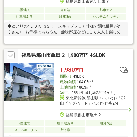
福島県郡山市緑ケ丘東７
2階建て
南道路
都市ガス
駐車場あり
駐車3台
システムキッチン
◆ゆとりの4ＬＤＫ+3Ｓ！ スキップフロア仕様で隠れ部屋がた
くさん♪ お子様はもちろん、趣味部屋などにして大人も楽しめる
お家♪◆吹抜け、150型サラウンドプロジェクター付！ 自宅で映
画館気分を味わえる贅沢な時間を過ごせます♪◆小屋裏部屋には
星を眺める天窓まで♪ とにかく遊び心たくさん詰まった1棟です
福島県郡山市亀田２ 1,980万円 4SLDK
♪◆オール電化住宅でエコに暮らせる♪◆駐車スペースも標準4台
可！車種により＋2台は可能！◆緑ヶ丘地区はエリア内にスーパ
ーやコンビニはもちろん 学校、病院や公共施設なども充実した
1,980
万円
住環境です♪◆バス停徒歩5分！郡山駅まで約20分！ 通勤や通学
間取り
4SLDK
も便利です♪
2
建物面積
104.05m
2
土地面積
180.3m
築年月
1999年5月(築27年4ヶ月)
東北新幹線 郡山駅 バス17分/「郡
山ビッグハート」バス停 停歩2分
福島県郡山市亀田２
2階建て
駐車場あり
駐車2台
システムキッチン
所有権