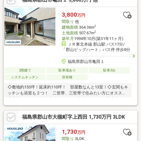
せるのは面倒！というお客様、いくつでも、まとめてご案内いた
します。ぜひハウスドゥ郡山菜根へお問い合わせください！
3,800
万円
間取り
他
2
建物面積
364.36m
2
土地面積
507.67m
築年月
1994年10月(築31年11ヶ月)
ＪＲ東北本線 郡山駅 バス17分/
「郡山ビッグハート」バス停 停歩8分
福島県郡山市亀田１
2階建て
駐車場あり
駐車3台
システムキッチン
所有権
◇敷地約153坪！延床約110坪！ 部屋数なんと13室！◇玄関もキ
ッチンも浴室も２つ！ 二世帯、三世帯で住みたい方にオススメ
◇駐車スペース４台！内カーポート２台分ございます◇南向きの
広いお庭でBBQなどいかがでしょうか♪ 家庭菜園なども◎◇コン
ビニやスーパー、病院まで揃ったエリア。生活環境充実の好立地
福島県郡山市大槻町字上西田 1,730万円 3LDK
♪◇桑野小学校まで徒歩2分・第六中学校まで徒歩17分 お子様も
無理なく通学できます◇うねめ通り、4号線へのアクセス◎ バ
ス停も近く交通利便性◎
1,730
万円
間取り
3LDK