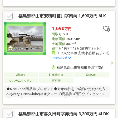
バンドの練習にも◎ 窓のある明るい屋根裏収納もございます！・
2010年のリフォーム多数♪贅沢なリビング空間 使い勝手の良い水
回りとなっています・小中学校が徒歩10分以内♪通学安心・周辺
福島県郡山市安積町笹川字南向 1,690万円 6LK
環境充実♪徒歩圏内のスーパー・コンビニ店 飲食店が多数！・南
インター線、内環状線アクセス良好！
1,690
万円
間取り
6LK
2
建物面積
150.09m
2
土地面積
307m
築年月
1987年12月(築38年9ヶ月)
ＪＲ東北本線 安積永盛駅 徒歩28分
その他の交通
福島県郡山市安積町笹川字南向
2階建て
駐車場あり
駐車3台
システムキッチン
所有権
◆NeoGlobe商品券 プレゼント◆対象物件をご成約いただいた方
へもれなくNeoGlobe(ネオグローブ)商品券 3万円分プレゼント♪お
洒落で上質なファッションアイテムで新しい生活に彩りを♪詳細は
スタッフまでお問い合わせくださいこちらの物件から徒歩約3分
(180m)の場所(安積町笹川字中ノ渡戸)にある27.56㎡の土地も売買
福島県郡山市喜久田町字赤沼向 3,200万円 4LDK
対象となります。お車2～３台はとめられる広さです。(売買面積