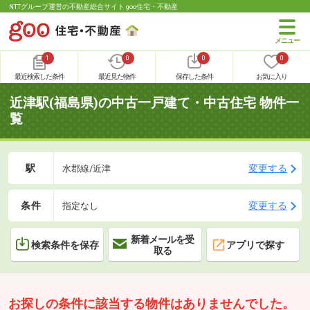
NTTグループ運営の不動産総合サイト goo住宅・不動産
1
0
0
0
最近検索した条件
最近見た物件
保存した条件
お気に入り
近津駅(福島県)の中古一戸建て・中古住宅 物件一
覧
駅
変更する
水郡線/近津
条件
変更する
指定なし
新着メールを受
検索条件を保存
アプリで探す
取る
お探しの条件に該当する物件はありませんでした。