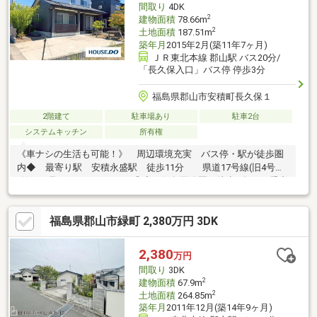
間取り
4DK
2
建物面積
78.66m
2
土地面積
187.51m
築年月
2015年2月(築11年7ヶ月)
ＪＲ東北本線 郡山駅 バス20分/
「長久保入口」バス停 停歩3分
福島県郡山市安積町長久保１
2階建て
駐車場あり
駐車2台
システムキッチン
所有権
《車ナシの生活も可能！》 周辺環境充実 バス停・駅が徒歩圏
内◆ 最寄り駅 安積永盛駅 徒歩11分 県道17号線(旧4号
線)・４号バイパス アクセス◎◆ 伝角田公園 徒歩5分 愛犬
の散歩にも◎◆ 坪井病院まで徒歩６分で通院もラクラク◆ 安
積図書館も徒歩圏内！ まったりと、読書タイムはいかがでし
福島県郡山市緑町 2,380万円 3DK
ょう(^^♪◆ 落ち着きある、全室和室仕様のお家！ リフォー
ムも承ります！◆ 1階テラスは、洗濯干しがラクラク 軒が
深いので、急な雨でも安心です！ 2階ホールに、物干しスペー
2,380
万円
スもございます
間取り
3DK
2
建物面積
67.9m
2
土地面積
264.85m
築年月
2011年12月(築14年9ヶ月)