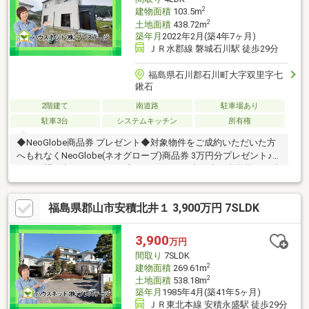
2
建物面積
103.5m
2
土地面積
438.72m
築年月
2022年2月(築4年7ヶ月)
ＪＲ水郡線 磐城石川駅 徒歩29分
福島県石川郡石川町大字双里字七
鍬石
2階建て
南道路
駐車場あり
駐車3台
システムキッチン
所有権
◆NeoGlobe商品券 プレゼント◆対象物件をご成約いただいた方
へもれなくNeoGlobe(ネオグローブ)商品券 3万円分プレゼント♪詳
細はお問い合わせください◆おススメPoint◆・小・中学校まで徒
歩5分でお子様の通学も安心・敷地約132坪のゆとりある住まい・
未入居物件につき室内大変きれいです・広い敷地なのでお車の複
福島県郡山市安積北井１ 3,900万円 7SLDK
数台所有も来客時も安心・そのまま新生活をスタートできる住ま
い・リオン・ドール石川店まで徒歩5分で毎日の買い物便利◆周
辺環境◆・石川小学校 徒歩約5分・石川中学校 徒歩約4分◆弊
3,900
万円
社の強み◆・経験豊富な弊社スタッフがご購入のサポートを致し
間取り
7SLDK
ます
2
建物面積
269.61m
2
土地面積
538.18m
築年月
1985年4月(築41年5ヶ月)
ＪＲ東北本線 安積永盛駅 徒歩29分