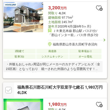
307㎡＋27.56㎡ )◆おススメPoint◆・国道4号線へのアクセス良
好・南向き陽当たり良好、角地☆接道6ｍ以上◆周辺環境◆安積
3,200
万円
第三小学校 徒歩約19分安積第二中学校 徒歩約27分
間取り
4LDK
2
建物面積
97.71m
2
土地面積
245.7m
築年月
2020年4月(築6年5ヶ月)
ＪＲ東北本線 郡山駅 バス21分/
「郡山インター前」バス停 停歩7分
福島県郡山市喜久田町字赤沼向
2階建て
南道路
駐車場あり
駐車3台
システムキッチン
オール電化
・外観もおしゃれ♪周辺が同じメーカーのカナディアンヒルズ〈全
23区画〉となっており 統一された外国のような雰囲気です！・
リビング階段で、家族とのコミュニケーションもバッチリ！・各
お部屋のアクセントクロスがイイ感じ♪気分が上がります♪ クロ
ーゼット内の隠れアクセントクロスにも注目です！・ウッドデッ
福島県石川郡石川町大字双里字七鍬石 1,980万円
キはリビングの延長として、ランチを楽しんだり 夏はお子さん
のプール遊びにと大活躍♪・食器洗浄乾燥機完備！時短して家族の
4LDK
時間が増えそうですね♪ 主婦の強い味方！手荒れの防止にも役に
立ちます！・敷地広々74坪！お車は4台駐車可能です・小学校
1,980
万円
は、周辺7校が選択可能！
間取り
4LDK