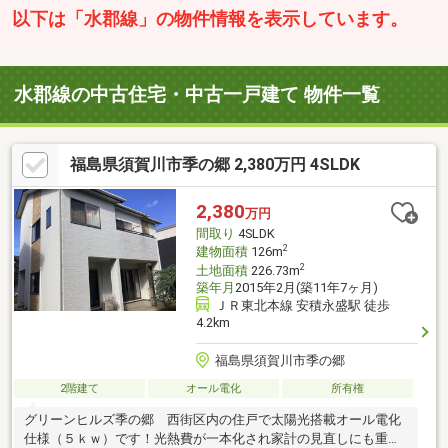
以下は「水郡線」の物件情報を表示しています。
水郡線の中古住宅・中古一戸建て 物件一覧
福島県須賀川市季の郷 2,380万円 4SLDK
2,380
万円
間取り
4SLDK
2
建物面積
126m
2
土地面積
226.73m
築年月
2015年2月(築11年7ヶ月)
ＪＲ東北本線 安積永盛駅 徒歩
4.2km
福島県須賀川市季の郷
2階建て
オール電化
所有権
グリーンヒルズ季の郷 西街区内の住戸で太陽光搭載オール電化
仕様（５ｋｗ）です！光熱費が一本化され家計の見直しにも重宝