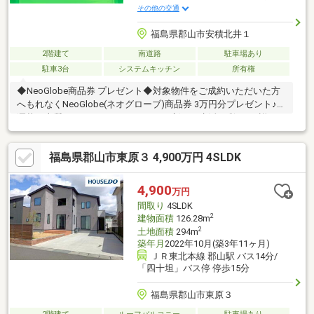
その他の交通
福島県郡山市安積北井１
2階建て
南道路
駐車場あり
駐車3台
システムキッチン
所有権
◆NeoGlobe商品券 プレゼント◆対象物件をご成約いただいた方
へもれなくNeoGlobe(ネオグローブ)商品券 3万円分プレゼント♪お
洒落で上質なファッションアイテムで新しい生活に彩りを♪詳細は
スタッフまでお問い合わせください♪◆おススメPoint！◆・敷地
162坪・建物81坪 ゆとりの大型邸宅・7LDK＋3S＋地下室の贅沢
福島県郡山市東原３ 4,900万円 4SLDK
な間取り (1階:3LDK＋S／2階:4＋2S／地下室付き)・納戸2室・
書斎1室で多彩な用途に対応・トイレは全部で3ヶ所・ご家族が多
い世帯や二世帯住宅としてもご検討ください◆周辺環境◆・安積
4,900
万円
第一小学校 徒歩約13分・安積中学校 徒歩約14分
間取り
4SLDK
2
建物面積
126.28m
2
土地面積
294m
築年月
2022年10月(築3年11ヶ月)
ＪＲ東北本線 郡山駅 バス14分/
「四十坦」バス停 停歩15分
福島県郡山市東原３