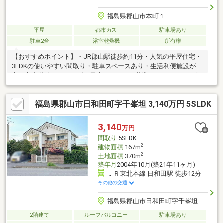
福島県郡山市本町１
平屋
都市ガス
駐車場あり
駐車2台
浴室乾燥機
所有権
【おすすめポイント】・JR郡山駅徒歩約11分・人気の平屋住宅・
3LDKの使いやすい間取り・駐車スペースあり・生活利便施設が充
実・家事動線がスムーズ・子育て・シニア世帯にもおすすめ不動
産の事なら『地域密着×ローンに強い』【郡山不動産.com by47
不動産】にお任せください♪・注文住宅・内装リフォーム工事・太
福島県郡山市日和田町字千峯坦 3,140万円 5SLDK
陽光パネル・蓄電池・外構工事・売却相談・住宅ローンのお悩み
全般住まいをトータルサポート致します◎フットワークの軽さが
自慢♪お気軽にご相談ください！
3,140
万円
間取り
5SLDK
2
建物面積
167m
2
土地面積
370m
築年月
2004年10月(築21年11ヶ月)
ＪＲ東北本線 日和田駅 徒歩12分
その他の交通
福島県郡山市日和田町字千峯坦
2階建て
ルーフバルコニー
駐車場あり