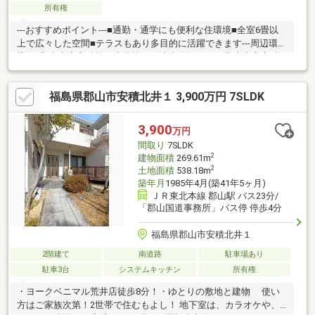
所有権
---おすすめポイント---■通勤・通学にも便利な住環境■全室6畳以
上で広々した空間■テラスもあり多目的に活躍できます---周辺環
境---■郡山市立安積第一小学校まで徒歩3分/179ｍ■郡山市立安積
中学校まで徒歩8分/563ｍ■ブイチェーン荒井店まで徒歩6分/423
ｍ■土屋病院まで徒歩16分/1248ｍ◇◇買替の方、自己資金の少な
福島県郡山市安積北井１ 3,900万円 7SLDK
い方、勤続年数短い方、自営業の方住宅ローンにご不安のある
方、お気軽にご相談ください◇◇「お家探し」「ご売却」は 地域
密着型不動産 株式会社吉田設備セットホーム不動産事業部にお
3,900
万円
まかせ下さい！
間取り
7SLDK
2
建物面積
269.61m
2
土地面積
538.18m
築年月
1985年4月(築41年5ヶ月)
ＪＲ東北本線 郡山駅 バス23分/
「郡山国道事務所」バス停 停歩4分
福島県郡山市安積北井１
2階建て
南道路
駐車場あり
駐車3台
システムキッチン
所有権
・ヨークベニマル荒井店徒歩8分！・ゆとりの敷地と建物 使い
方はご家族次第！2世帯で住むもよし！ 地下室は、カラオケや、