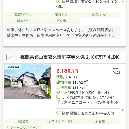
福島県郡山市富久山町久保田字久
保田
3階建て以上
都市ガス
駐車場あり
駐車3台
所有権
車庫以外に約３０坪の駐車スペースあります。（現在近隣店舗に
貸出中）事務所・店舗併用住宅として、住宅のみへの改装等もご
相談ください。
福島県郡山市喜久田町字寺久保 2,180万円 4LDK
2,180
万円
間取り
4LDK
2
建物面積
115.92m
2
土地面積
223.75m
築年月
1992年1月(築34年8ヶ月)
ＪＲ東北本線 郡山駅 バス17分/
「市営テニスコート」バス停 停歩7分
福島県郡山市喜久田町字寺久保
2階建て
システムキッチン
所有権
リフォームリノベーシ