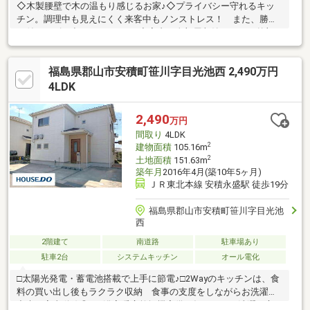
◇木製腰壁で木の温もり感じるお家♪◇プライバシー守れるキッ
チン。調理中も見えにくく来客中もノンストレス！ また、勝手
口付きでゴミ出しもラクラク♪◇室内、全部屋収納あり！ 外部
には階段下を利用したタイヤハウス、シャッター付き物置も！
バイク・自転車用のガレージとしても◎◇南向きの広いお庭で
福島県郡山市安積町笹川字目光池西 2,490万円
BBQなどいかがでしょうか♪◇コンビニやスーパー、病院まで揃っ
たエリア！◇桑野小学校まで徒歩9分・第六中学校まで徒歩12
4LDK
分 お子様も無理なく通学できます◇うねめ通り、4号線へのア
クセス◎ バス停も近く交通利便性◎◇ P２台可能お家探しはハ
2,490
万円
ウスドゥ郡山菜根へお任せください♪
間取り
4LDK
2
建物面積
105.16m
2
土地面積
151.63m
築年月
2016年4月(築10年5ヶ月)
ＪＲ東北本線 安積永盛駅 徒歩19分
福島県郡山市安積町笹川字目光池
西
2階建て
南道路
駐車場あり
駐車2台
システムキッチン
オール電化
□太陽光発電・蓄電池搭載で上手に節電♪□2Wayのキッチンは、食
料の買い出し後もラクラク収納 食事の支度をしながらお洗濯も
出来て家事動線◎ □浴室暖房乾燥機完備で毎日の お洗濯も心