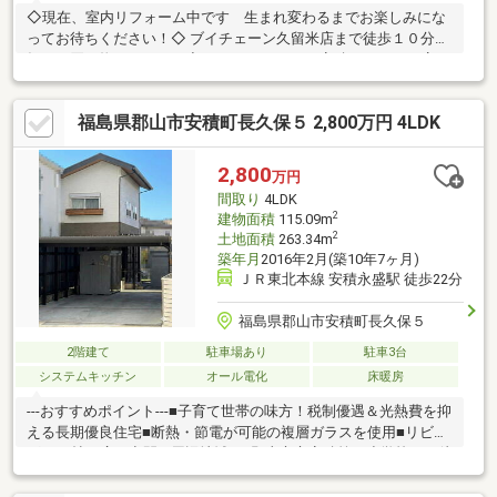
◇現在、室内リフォーム中です 生まれ変わるまでお楽しみにな
ってお待ちください！◇ ブイチェーン久留米店まで徒歩１０分！
毎日の買い物もラクラク◇ オリエントパーク安積、チェーン店な
ど徒歩圏内に多数！◇ 子育て世代に人気の第一中エリア！ 柴宮
小まで徒歩１０分！◇ ４号バイパス・内環状線アクセス◎ バス
福島県郡山市安積町長久保５ 2,800万円 4LDK
停も近く通勤・通学に便利です◇ さくら公園や五百淵公園にも行
きやすく 四季を感じる緑豊かな住環境◎小さなお子様や愛犬の
お散歩にも◎
2,800
万円
間取り
4LDK
2
建物面積
115.09m
2
土地面積
263.34m
築年月
2016年2月(築10年7ヶ月)
ＪＲ東北本線 安積永盛駅 徒歩22分
福島県郡山市安積町長久保５
2階建て
駐車場あり
駐車3台
システムキッチン
オール電化
床暖房
---おすすめポイント---■子育て世帯の味方！税制優遇＆光熱費を抑
える長期優良住宅■断熱・節電が可能の複層ガラスを使用■リビン
グも18帖と広々空間---周辺地域---■郡山市立安積第三小学校まで徒
歩21分/1642ｍ■郡山市立安積第二中学校まで徒歩30分/2336ｍ■薬
王堂郡山安積店まで徒歩9分/653ｍ◇◇買替の方、自己資金の少