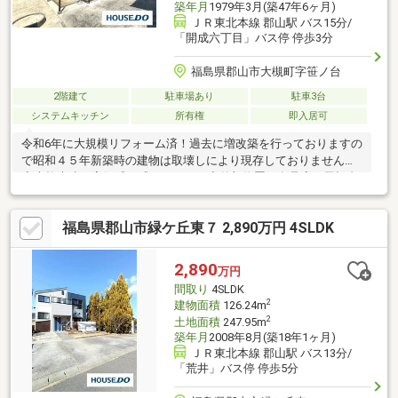
築年月
1979年3月(築47年6ヶ月)
ＪＲ東北本線 郡山駅 バス15分/
「開成六丁目」バス停 停歩3分
福島県郡山市大槻町字笹ノ台
2階建て
駐車場あり
駐車3台
システムキッチン
所有権
即入居可
令和6年に大規模リフォーム済！過去に増改築を行っておりますの
で昭和４５年新築時の建物は取壊しにより現存しておりません！
◇本格木造で高級感を感じられます◇外部物置に食品庫、屋根裏
収納！！ すっきり片付くお家です♪◇人気の開成小・郡山一中
エリア 子育て世代にも◎◇バス停も近く交通利便性◎◇静御前
福島県郡山市緑ケ丘東７ 2,890万円 4SLDK
通り・49号線へのアクセス良好駐車スペース3台！お客様のお家
探しをハウスドゥ菜根店が全力サポート致します！ぜひお問い合
わせください♪
2,890
万円
間取り
4SLDK
2
建物面積
126.24m
2
土地面積
247.95m
築年月
2008年8月(築18年1ヶ月)
ＪＲ東北本線 郡山駅 バス13分/
「荒井」バス停 停歩5分