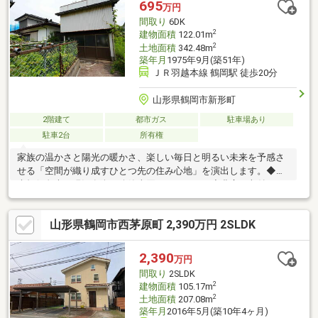
695
万円
４－４３－０８５７
間取り
6DK
2
建物面積
122.01m
2
土地面積
342.48m
築年月
1975年9月(築51年)
ＪＲ羽越本線 鶴岡駅 徒歩20分
山形県鶴岡市新形町
2階建て
都市ガス
駐車場あり
駐車2台
所有権
家族の温かさと陽光の暖かさ、楽しい毎日と明るい未来を予感さ
せる「空間が織り成すひとつ先の住み心地」を演出します。◆瑕
疵担保免責・現況有姿・公簿売買になります。◆豊富な収納スペ
ースをご用意！居住空間を快適に過ごせます。◆機能的に配置さ
れた豊富な収納で、快適な暮らしの動線を実現。◆のびやかな子
山形県鶴岡市西茅原町 2,390万円 2SLDK
育て環境が広がっています。頭金０円で購入可能（諸費用・リフ
ォーム費用等ＯＫ）詳細はお問い合わせ下さい０２３４－４３－
０８５７♪高度地区 景観法
2,390
万円
間取り
2SLDK
2
建物面積
105.17m
2
土地面積
207.08m
築年月
2016年5月(築10年4ヶ月)