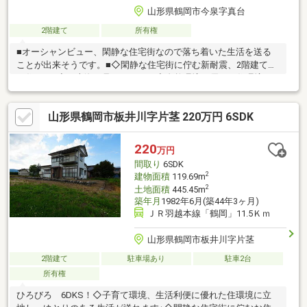
山形県鶴岡市今泉字真台
2階建て
所有権
■オーシャンビュー、閑静な住宅街なので落ち着いた生活を送る
ことが出来そうです。■◇閑静な住宅街に佇む新耐震、2階建ての
お住まい♪◇日本海が見られます！◇自然環境に優れた住環境に
立地し、ゆとりのある生活が送れます♪買うまでの不安も、買った
後の不安も、すべて一式、お引き受けいたします。「住まい」を
山形県鶴岡市板井川字片茎 220万円 6SDK
買うこと、それはゴールではなくスタートです。「住まい」へ、
「未来」へ、お導きします。※頭金0円で購入可能♪（諸費用OK)詳
細はお問い合わせ下さい♪0234-43-0857♪津波災害警戒区域内。再
220
万円
建築不可。
間取り
6SDK
2
建物面積
119.69m
2
土地面積
445.45m
築年月
1982年6月(築44年3ヶ月)
ＪＲ羽越本線「鶴岡」11.5Ｋｍ
山形県鶴岡市板井川字片茎
2階建て
駐車場あり
駐車2台
所有権
ひろびろ 6DKS！◇子育て環境、生活利便に優れた住環境に立