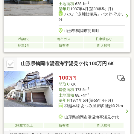
2
土地面積
628.1m
築年月
1987年4月(築39年5ヶ月)
バス/「淀川郵便局」バス停 停歩5
分
山形県鶴岡市淀川町
2階建て
都市ガス
駐車場あり
駐車3台
所有権
即入居可
山形県鶴岡市湯温海字湯見ケ代 100万円 6K
100
万円
間取り
6K
2
建物面積
173.5m
2
土地面積
88.74m
築年月
1971年5月(築55年4ヶ月)
羽越本線 あつみ温泉駅 徒歩3.2km
山形県鶴岡市湯温海字湯見ケ代
3階建て以上
所有権
即入居可