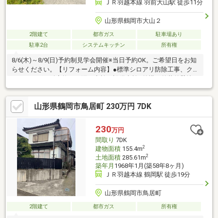
ＪＲ羽越本線 羽前大山駅 徒歩11分
山形県鶴岡市大山２
2階建て
都市ガス
駐車場あり
駐車2台
システムキッチン
所有権
8/6(木)～8/9(日)予約制見学会開催※当日予約OK。ご希望日をお知
らせください。【リフォーム内容】●標準シロアリ防除工事、ク
リーニング、鍵交換、雨漏り点検、設備点検●外構・外装外壁塗
装or張替●水回りシステムキッチン交換、ユニットバス交換、トイ
レ交換、洗面化粧台交換●内装間取変更、クロス張替え、畳表替
山形県鶴岡市鳥居町 230万円 7DK
え【おすすめポイント】・本物件は条件により住宅ローン減税が
適用されます。・雨漏り、構造上主要な部分の欠陥や・腐食、給
排水管の故障や漏水についてお引渡しより２年間保証・シロアリ
230
万円
防除工事施工後5年間保証・新品の照明器具設置予定なので入居後
間取り
7DK
にすぐに生活が始
2
建物面積
155.4m
2
土地面積
285.61m
築年月
1968年1月(築58年8ヶ月)
ＪＲ羽越本線 鶴岡駅 徒歩19分
山形県鶴岡市鳥居町
2階建て
都市ガス
所有権