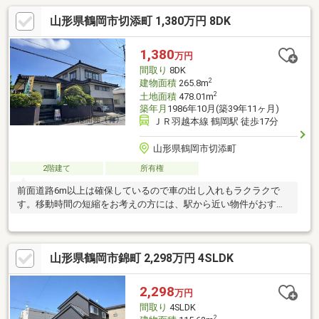
山形県鶴岡市切添町 1,380万円 8DK
1,380
万円
間取り
8DK
2
建物面積
265.8m
2
土地面積
478.01m
築年月
1986年10月(築39年11ヶ月)
ＪＲ羽越本線 鶴岡駅 徒歩17分
山形県鶴岡市切添町
2階建て
所有権
前面道路6m以上は確保しているので車の出し入れもラクラクで
す。移動時間の短縮をお考えの方には、駅から近い物件がおすす
めです。
山形県鶴岡市錦町 2,298万円 4SLDK
2,298
万円
間取り
4SLDK
2