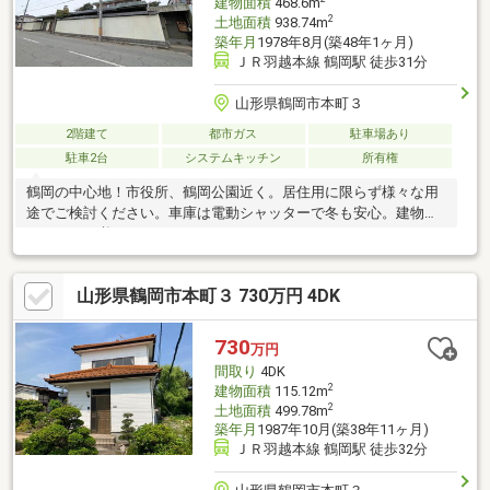
建物面積
468.6m
2
土地面積
938.74m
築年月
1978年8月(築48年1ヶ月)
ＪＲ羽越本線 鶴岡駅 徒歩31分
山形県鶴岡市本町３
2階建て
都市ガス
駐車場あり
駐車2台
システムキッチン
所有権
鶴岡の中心地！市役所、鶴岡公園近く。居住用に限らず様々な用
途でご検討ください。車庫は電動シャッターで冬も安心。建物は
リフォーム必要です。
山形県鶴岡市本町３ 730万円 4DK
730
万円
間取り
4DK
2
建物面積
115.12m
2
土地面積
499.78m
築年月
1987年10月(築38年11ヶ月)
ＪＲ羽越本線 鶴岡駅 徒歩32分