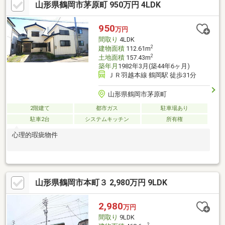
山形県鶴岡市茅原町 950万円 4LDK
950
万円
間取り
4LDK
2
建物面積
112.61m
2
土地面積
157.43m
築年月
1982年3月(築44年6ヶ月)
ＪＲ羽越本線 鶴岡駅 徒歩31分
山形県鶴岡市茅原町
2階建て
都市ガス
駐車場あり
駐車2台
システムキッチン
所有権
心理的瑕疵物件
山形県鶴岡市本町３ 2,980万円 9LDK
2,980
万円
間取り
9LDK
2