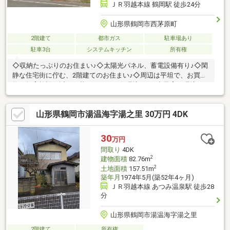
ＪＲ羽越本線 鶴岡駅 徒歩24分
山形県鶴岡市西茅原町
2階建て
都市ガス
駐車場あり
駐車3台
システムキッチン
所有権
◇収納たっぷりのお住まい♪◇太陽光パネル、蓄電設備有り♪◇閑
静な住宅街に佇む、2階建てのお住まい♪◇周辺は平坦で、お買い
物や教育施設も近く、暮らしやすい住環境です♪◇子育て環境、
生活利便に優れた住環境に立地し、ゆとりのある生活が送れます
♪◇落ち着いた住宅地で住環境良好です。◇暮らしを彩る設備・
山形県鶴岡市湯温海字湯之里 30万円 4DK
仕様も充実しています
30
万円
間取り
4DK
2
建物面積
82.76m
2
土地面積
157.51m
築年月
1974年5月(築52年4ヶ月)
ＪＲ羽越本線 あつみ温泉駅 徒歩28
分
山形県鶴岡市湯温海字湯之里
2階建て
所有権