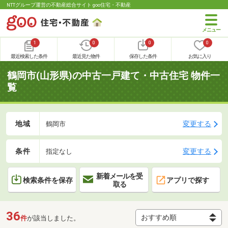
NTTグループ運営の不動産総合サイト goo住宅・不動産
1
0
0
0
最近検索した条件
最近見た物件
保存した条件
お気に入り
鶴岡市(山形県)の中古一戸建て・中古住宅 物件一
覧
地域
変更する
鶴岡市
条件
変更する
指定なし
新着メールを受
検索条件を保存
アプリで探す
取る
36
件
が該当しました。