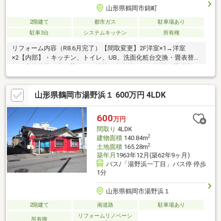
山形県鶴岡市錦町
2階建て
都市ガス
駐車場あり
駐車3台
システムキッチン
所有権
リフォーム内容（R8.6月完了）【間取変更】2F洋室×1→洋室
×2【内部】・キッチン、トイレ、UB、洗面化粧台交換・畳表替
え・窓枠塗装・天、壁クロス貼替・床上貼り・CF貼替・照明交
換・エアコンコンセント増設・TVドアホン設置・カギ交換・雨漏
り点検・ハウスクリーニング…他【外部】・外壁全面上貼・網戸
山形県鶴岡市湯野浜１ 600万円 4LDK
交換・破風、軒天、雨樋塗装・瓦点検・玄関ポーチ交換…他※仲介
業者を通しての取引になります。※都市ガス対応の給湯器とコン
ロはお引渡時に当方負担にて設置致します。※R8固都税：約32
600
万円
400円※都市ガス 上水道 下水道接続済み
間取り
4LDK
2
建物面積
140.84m
2
土地面積
165.28m
築年月
1963年12月(築62年9ヶ月)
バス/「湯野浜一丁目」バス停 停歩
1分
山形県鶴岡市湯野浜１
2階建て
南道路
駐車場あり
リフォームリノベーシ
所有権