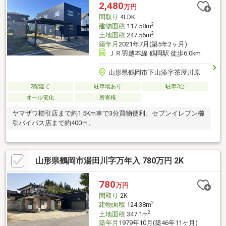
2,480
万円
間取り
4LDK
2
建物面積
117.58m
2
土地面積
247.56m
築年月
2021年7月(築5年2ヶ月)
ＪＲ羽越本線 鶴岡駅 徒歩6.0km
山形県鶴岡市下山添字茶屋川原
2階建て
駐車場あり
駐車3台
オール電化
所有権
ヤマザワ櫛引店まで約1.5Km車で3分買物便利。セブンイレブン櫛
引バイパス店まで約400ｍ。
山形県鶴岡市湯田川字万年入 780万円 2K
780
万円
間取り
2K
2
建物面積
124.38m
2
土地面積
347.1m
築年月
1979年10月(築46年11ヶ月)