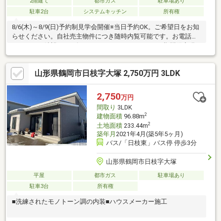
2階建て
都市ガス
駐車場あり
駐車2台
システムキッチン
所有権
8/6(木)～8/9(日)予約制見学会開催※当日予約OK。ご希望日をお知
らせください。自社売主物件につき随時内覧可能です。お電話か
メールでご希望日をお知らせください。8月24日まで期間限定現
況販売。・本物件は条件により住宅ローン減税が適用されま
す。・シロアリ工防除工事、クリーニング、雨漏り点検、設備点
山形県鶴岡市日枝字大塚 2,750万円 3LDK
検・お客様に合わせたローンの組み方や金融機関をご提案。住宅
ローンが初めての方でもお気軽にご相談ください。・市立朝暘第
三小学校小学校まで約900ｍ（徒歩約12分）・市立鶴岡第一中学
2,750
万円
校まで約2100ｍ（徒歩約27分）・主婦の店鶴岡IZMO新斎店様ま
間取り
3LDK
で約650ｍ（
2
建物面積
96.88m
2
土地面積
233.44m
築年月
2021年4月(築5年5ヶ月)
バス/「日枝東」バス停 停歩3分
山形県鶴岡市日枝字大塚
平屋
都市ガス
駐車場あり
駐車3台
所有権
■洗練されたモノトーン調の内装■ハウスメーカー施工