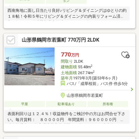
ョン
西南角地に面し日当たり良好♪リビング＆ダイニングはゆとりの約
１８帖！令和５年にリビング＆ダイニングの内装リフォーム済令
和５年にガス給湯器新品交換済リビング＆ダイニングにエアコン
１台完備♪海のレジャーを満喫されたい方や別荘をお探しの方に嬉
しい湯野浜海岸までアクセス良好の住まい！■周辺環境・ファミ
山形県鶴岡市若葉町 770万円 2LDK
リーマート鶴岡湯野浜店まで徒歩約６分・湯野浜海水浴場まで徒
歩約５分・湯野浜小学校まで徒歩約５分
770
万円
間取り
2LDK
2
建物面積
55.48m
2
土地面積
267.74m
築年月
1973年3月(築53年6ヶ月)
バス/「成華桜前」バス停 停歩5分
山形県鶴岡市若葉町
平屋
駐車場あり
所有権
表面利回りは１２.４％！収益物件をご検討中の方はお問合せ下さ
い。毎月賃料： ８００００円 年間賃料：９６００００円 ◆
現在賃貸中！■教育環境若葉幼稚園まで約７４０m（徒歩約１０
分）朝暘第三小学校まで約６５０ｍ（徒歩約９分）■買い物環境
主婦の店 ＩＺＭＯ新斎店まで約８９０ｍ（徒歩約１２分）ドラ