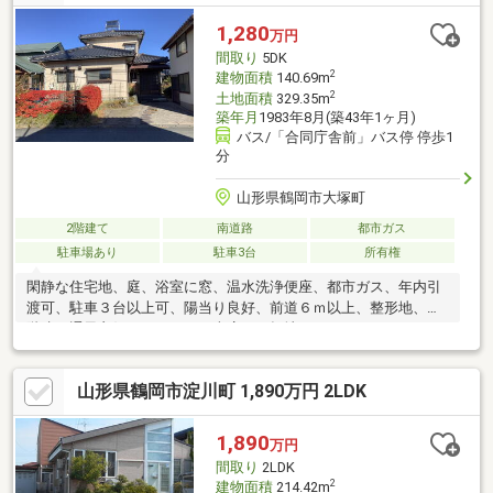
1,280
万円
間取り
5DK
2
建物面積
140.69m
2
土地面積
329.35m
築年月
1983年8月(築43年1ヶ月)
バス/「合同庁舎前」バス停 停歩1
分
山形県鶴岡市大塚町
2階建て
南道路
都市ガス
駐車場あり
駐車3台
所有権
閑静な住宅地、庭、浴室に窓、温水洗浄便座、都市ガス、年内引
渡可、駐車３台以上可、陽当り良好、前道６ｍ以上、整形地、２
階建、通風良好、シャッター車庫、平坦地
山形県鶴岡市淀川町 1,890万円 2LDK
1,890
万円
間取り
2LDK
2
建物面積
214.42m