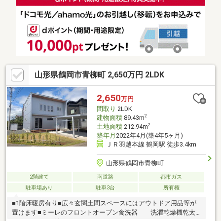
山形県鶴岡市青柳町 2,650万円 2LDK
2,650
万円
間取り
2LDK
2
建物面積
89.43m
2
土地面積
212.94m
築年月
2022年4月(築4年5ヶ月)
ＪＲ羽越本線 鶴岡駅 徒歩3.4km
山形県鶴岡市青柳町
2階建て
南道路
都市ガス
駐車場あり
駐車3台
所有権
■1階床暖房有り■広々玄関土間スペースにはアウトドア用品等が
置けます■ミーレのフロントオープン食洗器 洗濯乾燥機乾太