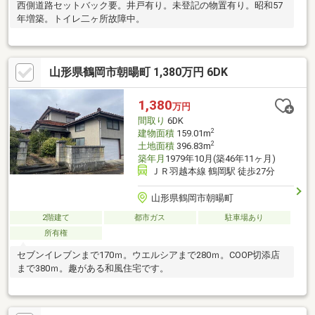
西側道路セットバック要。井戸有り。未登記の物置有り。昭和57
年増築。トイレ二ヶ所故障中。
山形県鶴岡市朝暘町 1,380万円 6DK
1,380
万円
間取り
6DK
2
建物面積
159.01m
2
土地面積
396.83m
築年月
1979年10月(築46年11ヶ月)
ＪＲ羽越本線 鶴岡駅 徒歩27分
山形県鶴岡市朝暘町
2階建て
都市ガス
駐車場あり
所有権
セブンイレブンまで170ｍ。ウエルシアまで280ｍ。COOP切添店
まで380ｍ。趣がある和風住宅です。