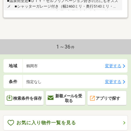
■温泉街至近■ＤＩＹ・セルフリノベーション好きの方にもオスス
メ ■シャッターガレージ付き（幅2460ミリ・奥行5143ミリ・高
さ1840ミリ～2330ミリ）■６部屋の部屋数充実■倉庫２か所あり
1～36
件
地域
変更する
鶴岡市
条件
変更する
指定なし
新着メールを受
検索条件を保存
アプリで探す
取る
お気に入り物件一覧を見る