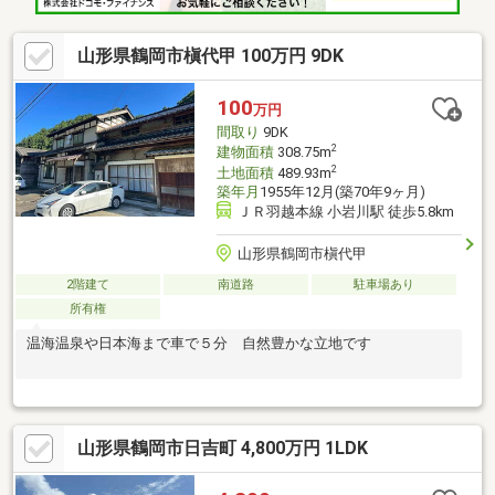
山形県鶴岡市槇代甲 100万円 9DK
100
万円
間取り
9DK
2
建物面積
308.75m
2
土地面積
489.93m
築年月
1955年12月(築70年9ヶ月)
ＪＲ羽越本線 小岩川駅 徒歩5.8km
山形県鶴岡市槇代甲
2階建て
南道路
駐車場あり
所有権
温海温泉や日本海まで車で５分 自然豊かな立地です
山形県鶴岡市日吉町 4,800万円 1LDK