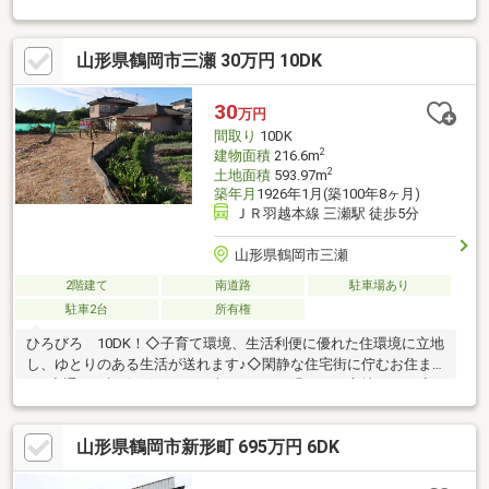
山形県鶴岡市三瀬 30万円 10DK
30
万円
間取り
10DK
2
建物面積
216.6m
2
土地面積
593.97m
築年月
1926年1月(築100年8ヶ月)
ＪＲ羽越本線 三瀬駅 徒歩5分
山形県鶴岡市三瀬
2階建て
南道路
駐車場あり
駐車2台
所有権
ひろびろ 10DK！◇子育て環境、生活利便に優れた住環境に立地
し、ゆとりのある生活が送れます♪◇閑静な住宅街に佇むお住ま
い♪◇通りの視線が気にならず、ゆったり過ごせる立地です。◇
癒しの和室は、足を伸ばしてのんびり寛ぐことも♪◇豊富な収納
スペースですっきりした生活を叶えます♪◇緑豊かな閑静な住宅
山形県鶴岡市新形町 695万円 6DK
街は住環境良好です♪◇物件の陽当りや通風・近隣・周辺環境や
街並みなど、資料には掲載していない情報が現地にはたくさんあ
ります。是非ご確認ください。詳細はお問い合わせ下さい０２３