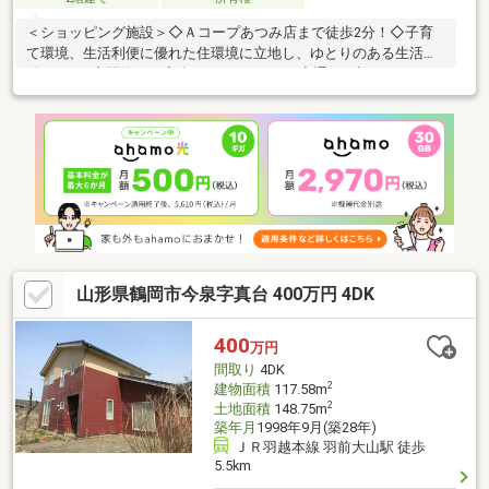
＜ショッピング施設＞◇Ａコープあつみ店まで徒歩2分！◇子育
て環境、生活利便に優れた住環境に立地し、ゆとりのある生活が
送れます♪◇閑静な住宅街に佇むお住まい♪◇通りの視線が気にな
らず、ゆったり過ごせる立地です。◇癒しの和室は、足を伸ばし
てのんびり寛ぐことも♪◇豊富な収納スペースですっきりした生
活を叶えます♪◇緑豊かな閑静な住宅街は住環境良好です♪詳細は
お問い合わせ下さい０２３４－４３－０８５７※再建築不可詳細
は鶴岡市建築課へお問い合わせください。※土砂災害警戒区域
（土石流）
山形県鶴岡市今泉字真台 400万円 4DK
400
万円
間取り
4DK
2
建物面積
117.58m
2
土地面積
148.75m
築年月
1998年9月(築28年)
ＪＲ羽越本線 羽前大山駅 徒歩
5.5km