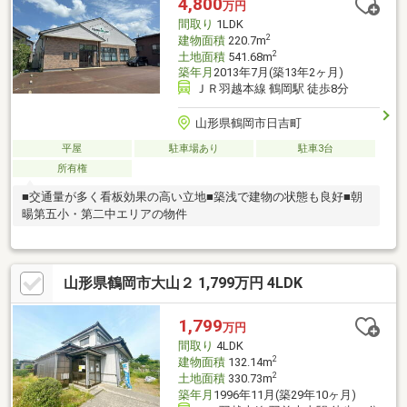
4,800
万円
間取り
1LDK
2
建物面積
220.7m
2
土地面積
541.68m
築年月
2013年7月(築13年2ヶ月)
ＪＲ羽越本線 鶴岡駅 徒歩8分
山形県鶴岡市日吉町
平屋
駐車場あり
駐車3台
所有権
■交通量が多く看板効果の高い立地■築浅で建物の状態も良好■朝
暘第五小・第二中エリアの物件
山形県鶴岡市大山２ 1,799万円 4LDK
1,799
万円
間取り
4LDK
2
建物面積
132.14m
2
土地面積
330.73m
築年月
1996年11月(築29年10ヶ月)