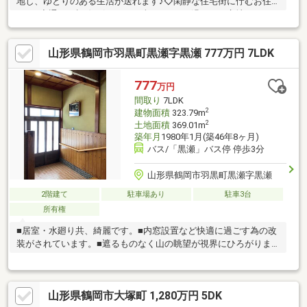
地し、ゆとりのある生活が送れます♪◇閑静な住宅街に佇むお住
まい♪◇通りの視線が気にならず、ゆったり過ごせる立地です。
◇癒しの和室は、足を伸ばしてのんびり寛ぐことも♪◇豊富な収
納スペースですっきりした生活を叶えます♪◇緑豊かな閑静な住
山形県鶴岡市羽黒町黒瀬字黒瀬 777万円 7LDK
宅街は住環境良好です♪◇物件の陽当りや通風・近隣・周辺環境
や街並みなど、資料には掲載していない情報が現地にはたくさん
あります。是非ご確認ください。詳細はお問い合わせ下さい０２
777
万円
３４－４３－０８５７
間取り
7LDK
2
建物面積
323.79m
2
土地面積
369.01m
築年月
1980年1月(築46年8ヶ月)
バス/「黒瀬」バス停 停歩3分
山形県鶴岡市羽黒町黒瀬字黒瀬
2階建て
駐車場あり
駐車3台
所有権
■居室・水廻り共、綺麗です。■内窓設置など快適に過ごす為の改
装がされています。■遮るものなく山の眺望が視界にひろがりま
す。
山形県鶴岡市大塚町 1,280万円 5DK