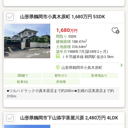
くん（8ｋｇ）付き
山形県鶴岡市小真木原町 1,680万円 5SDK
1,680
万円
間取り
5SDK
2
建物面積
188.47m
2
土地面積
336.64m
築年月
1988年7月(築38年2ヶ月)
ＪＲ羽越本線 鶴岡駅 徒歩3.5km
山形県鶴岡市小真木原町
2階建て
都市ガス
駐車場あり
駐車2台
所有権
■ツルハドラック小真木原店まで約200ｍ■主婦の店美原店まで約
310ｍ
山形県鶴岡市下山添字茶屋川原 2,480万円 4LDK