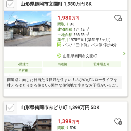
山形県鶴岡市文園町 1,980万円 8K
ッグ・トップスＩＺＭＯ店まで約６００ｍ（徒歩約８分ローソン
鶴岡若葉町店まで約７９０ｍ（徒歩約１０分）■医療・公的環境
鶴岡市立荘内病院まで約９３０ｍ（徒歩約１２分）
1,980
万円
間取り
8K
2
建物面積
174.12m
2
土地面積
368.53m
築年月
1975年6月(築51年3ヶ月)
バス/「三中前」バス停 停歩4分
山形県鶴岡市文園町
2階建て
南道路
駐車場あり
所有権
南道路に面した日当たり良好な住まい！のびのびスローライフを
叶えるゆとりある住まい♪閑静な住宅地で小さなお子様がいるご家
族にも安心敷地の広さは約１１１坪！ガーデニングや家庭菜園も
楽しめる広々敷地♪◆周辺環境◆・朝暘第一小学校まで徒歩約７
分（約５６０ｍ）・鶴岡第三中学校まで徒歩約６分（約４４０
山形県鶴岡市みどり町 1,399万円 5DK
ｍ）・ひとみ保育園まで徒歩約５分（約３８０ｍ）・セブンイレ
ブン鶴岡千石町店まで徒歩約４分（約２６０ｍ）・ファミリーマ
ート鶴岡城南町店まで徒歩約５分（約３７０ｍ）・主婦の店
1,399
万円
mina店まで徒歩約１０分（約７９０ｍ）・ＣＯＯＰ千石センター
間取り
5DK
まで徒歩約１２分（約９５０ｍ）