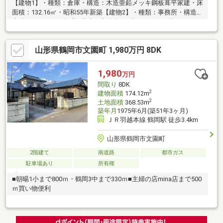
【建物1】・種類：倉庫・構造：木造亜鉛メッキ鋼板葺平家建・床
面積：132.16㎡・昭和55年新築【建物2】・種類：事務所・構造：
木造亜鉛メッキ鋼板葺2階建・床面積：1階79.30㎡・2階46.23㎡・
計125.53㎡・昭和62年新築【建物3】・種類：作業所・構造：軽量
鉄骨造亜鉛メッキ鋼板葺平家建・床面積：163.70㎡・平成4年新築
山形県鶴岡市文園町 1,980万円 8DK
【建物4】・種類：倉庫・休憩所・構造：木造亜鉛メッキ鋼板葺2
階建・床面積：1階42.35㎡2階42.35㎡計84.7㎡・平成5年新築【建
物5】・種類：倉庫・構造：木造亜鉛メッキ鋼板葺平家建・床面
1,980
万円
積：38.41㎡・平成12年新築
間取り
8DK
2
建物面積
174.12m
2
土地面積
368.53m
築年月
1975年6月(築51年3ヶ月)
ＪＲ羽越本線 鶴岡駅 徒歩3.4km
山形県鶴岡市文園町
2階建て
南道路
都市ガス
駐車場あり
所有権
■朝暘1小まで800ｍ・鶴岡3中まで330ｍ■主婦の店mina店まで500
ｍ買い物便利