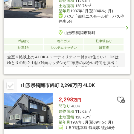
建物面積
115.62m
2
土地面積
128.76m
築年月
1987年3月(築39年6ヶ月)
バス/「錦町エスモール前」バス停
停歩5分
山形県鶴岡市錦町
2階建て
都市ガス
駐車場あり
駐車3台
システムキッチン
所有権
全室６帖以上の４LDK＋ユーティリティー付きの住まい！LDKは
ゆとりの約２１帖♪対面キッチンがご家族の温かい時間を演出！■
リフォーム内容（令和８年６月完成）【内装】・キッチン新品交
換・浴室新品交換・洗面化粧台新品交換・トイレ２箇所新品交
換・フローリング床上張り、クッションフロア張替え・クロス、
山形県鶴岡市錦町 2,298万円 4LDK
障子貼替え・窓枠塗装・照明交換、TVドアホン設置【外装】・外
壁全面上張り・破風、軒天、雨樋塗装・網戸張替・玄関ポーチ交
換引き渡しまでにガス給湯器・ガスコンロ新品設置予定♪
2,298
万円
間取り
4LDK
2
建物面積
115.62m
2
土地面積
128.76m
築年月
1987年3月(築39年6ヶ月)
ＪＲ羽越本線 鶴岡駅 徒歩6分