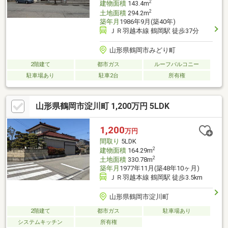
2
建物面積
143.4m
2
土地面積
294.2m
築年月
1986年9月(築40年)
ＪＲ羽越本線 鶴岡駅 徒歩37分
山形県鶴岡市みどり町
2階建て
都市ガス
ルーフバルコニー
駐車場あり
駐車2台
所有権
山形県鶴岡市淀川町 1,200万円 5LDK
1,200
万円
間取り
5LDK
2
建物面積
164.29m
2
土地面積
330.78m
築年月
1977年11月(築48年10ヶ月)
ＪＲ羽越本線 鶴岡駅 徒歩3.5km
山形県鶴岡市淀川町
2階建て
都市ガス
駐車場あり
システムキッチン
所有権