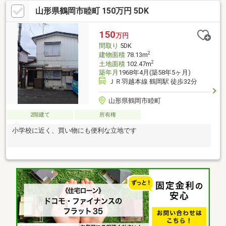
れます。・雨漏り、構造上主要な部分の欠陥や・腐食、給排水管
山形県鶴岡市睦町 150万円 5DK
の故障や漏水についてお引渡しより２年間保証。・お客様に合わ
せたローンの組み方や金融機関をご提案。住宅ローンが初めての
方でもお気軽にご相談ください。【周辺施設】・鶴岡市立藤島小
150
万円
学校800ｍ（徒歩10分）・鶴岡市立藤島中学校1100ｍ（徒歩14
間取り
5DK
2
建物面積
78.13m
2
土地面積
102.47m
築年月
1968年4月(築58年5ヶ月)
ＪＲ羽越本線 鶴岡駅 徒歩32分
山形県鶴岡市睦町
2階建て
所有権
小学校に近く、買い物にも便利な立地です