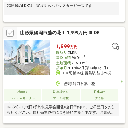
20帖超のLDKは、家族団らんのマスターピースです
山形県鶴岡市藤の花１ 1,999万円 3LDK
1,999
万円
間取り
3LDK
2
建物面積
96.04m
2
土地面積
215.09m
築年月
2012年2月(築14年7ヶ月)
ＪＲ羽越本線 藤島駅 徒歩25分
山形県鶴岡市藤の花１
2階建て
駐車場あり
駐車3台
システムキッチン
オール電化
所有権
8/6(木)～8/9(日)予約制見学会開催※当日予約OK。ご希望日をお知
らせください。自社売主物件につき随時内覧可能です。お電話か
メールでご希望日をお知らせください。●標準クリーニング【お
すすめポイント】・本物件は条件により住宅ローン減税が適用さ