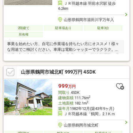
ＪＲ羽越本線 羽前水沢駅 徒歩
6.2km
山形県鶴岡市湯田川字万年入
2階建て
駐車場あり
駐車3台
所有権
事業を始めたい方、自宅に作業場を持ちたい方にオススメ！様々
な用途でご検討ください。車庫は電動シャッターでラクラク。建
物増築部分未登記(作業所・倉庫・車庫)。館内の機材(製麺機・業
務用シンク・冷蔵庫等)や家財は撤去予定ですが、譲渡の相談可能
(有償)。
山形県鶴岡市城北町 999万円 4SDK
999
万円
間取り
4SDK
2
建物面積
111.76m
2
土地面積
182.1m
築年月
1982年12月(築43年9ヶ月)
ＪＲ羽越本線「鶴岡」2.1Ｋｍ
山形県鶴岡市城北町