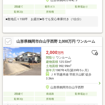
山形県鶴岡市本町３
2階建て
都市ガス
駐車場あり
駐車2台
所有権
■敷地広々150坪 お庭付■冬でも安心車庫付き（1台分）
山形県鶴岡市白山字西野 2,000万円 ワンルーム
2,000
万円
間取り
ワンルーム
2
建物面積
125.53m
2
土地面積
992.99m
築年月
1987年4月(築39年5ヶ月)
ＪＲ羽越本線 羽前大山駅 徒歩
3.3km
山形県鶴岡市白山字西野
2階建て
南道路
駐車場あり
駐車3台
所有権