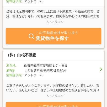
情報提供元
アットホーム
当社は地元鶴岡市で、60年以上に渡り不動産業（不動産の売買、賃
貸、管理など）を行っております。鶴岡市を中心に庄内地区の土地
建物の売買、賃貸のご紹介、物件の管理など不動産のことなら何で
もっと見る
もご相談ください。「相続した不動産」「空家になっているご自
宅」など、不動産に関する困りごと、お悩みごとは様々あり、何か
この不動産会社が取り扱う
ら始めればいいか分からない方も多いかと思います。当社は常にお
賃貸物件を探す
客様目線で考え、お客様の想いに寄り添ったご提案をさせていただ
きます。まずは、お気軽にご相談ください。不動産に関わるお悩み
を解決する一助になれますと幸いです。
（株）白根不動産
所在地
山形県鶴岡市新海町１７－６８
最寄駅
ＪＲ羽越本線 鶴岡駅 徒歩20分
情報提供元
アットホーム
ご覧頂きありがとうございます。お客様の借りたい、貸したい、買
いたい、売りたいなど、住まいや土地建物のご相談お待ちしており
ます。休日はご予約にて対応しておりますので、お気軽にお問い合
もっと見る
わせ下さい。
この不動産会社が取り扱う