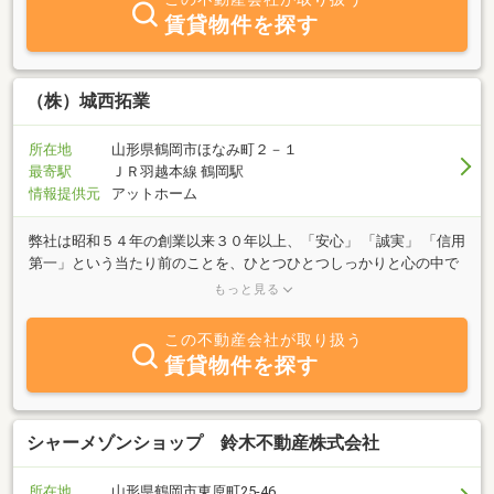
賃貸物件を探す
（株）城西拓業
所在地
山形県鶴岡市ほなみ町２－１
最寄駅
ＪＲ羽越本線 鶴岡駅
情報提供元
アットホーム
弊社は昭和５４年の創業以来３０年以上、「安心」 「誠実」 「信用
第一」という当たり前のことを、ひとつひとつしっかりと心の中で
育てながら、ここまで歩んで参りました。大企業のような大資本、
もっと見る
大規模な営業は出来ない、弊社だからこそ手の届く、細かく、小さ
くても大切なことをしっかりと対応することができる、そんな企業
この不動産会社が取り扱う
です。お客様とのひとつひとつの出会いを大切にし、末永くお付き
賃貸物件を探す
合いをさせて頂きたい、そして、お客様に満足頂くことが何より弊
社にとっての幸せであると考え、街作りの一端を担うことができれ
ばと考えております。今後ともご指導ご鞭撻を頂けますよう、社員
一同お願い申し上げます。
シャーメゾンショップ 鈴木不動産株式会社
所在地
山形県鶴岡市東原町25-46