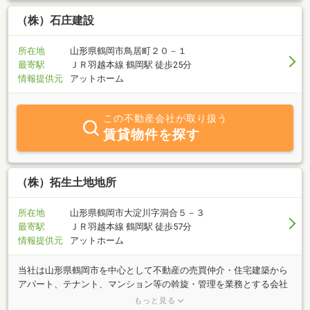
ご一読いただければ、担当者が泣いて喜びます。
（株）石庄建設
所在地
山形県鶴岡市鳥居町２０－１
最寄駅
ＪＲ羽越本線 鶴岡駅 徒歩25分
情報提供元
アットホーム
この不動産会社が取り扱う
賃貸物件を探す
（株）拓生土地地所
所在地
山形県鶴岡市大淀川字洞合５－３
最寄駅
ＪＲ羽越本線 鶴岡駅 徒歩57分
情報提供元
アットホーム
当社は山形県鶴岡市を中心として不動産の売買仲介・住宅建築から
アパート、テナント、マンション等の斡旋・管理を業務とする会社
です。安心出来る不動産取引をモットーとしております。経験豊か
もっと見る