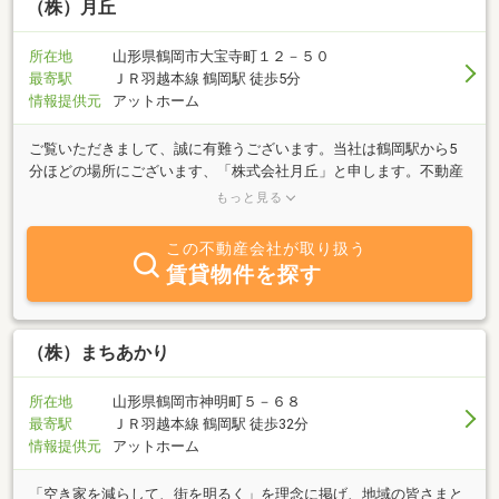
（株）月丘
所在地
山形県鶴岡市大宝寺町１２－５０
最寄駅
ＪＲ羽越本線 鶴岡駅 徒歩5分
情報提供元
アットホーム
ご覧いただきまして、誠に有難うございます。当社は鶴岡駅から5
分ほどの場所にございます、「株式会社月丘」と申します。不動産
の売買から、貸家・アパート等の賃貸まで、お気軽にお立ち寄り・
もっと見る
お問い合わせください。
この不動産会社が取り扱う
賃貸物件を探す
（株）まちあかり
所在地
山形県鶴岡市神明町５－６８
最寄駅
ＪＲ羽越本線 鶴岡駅 徒歩32分
情報提供元
アットホーム
「空き家を減らして、街を明るく」を理念に掲げ、地域の皆さまと