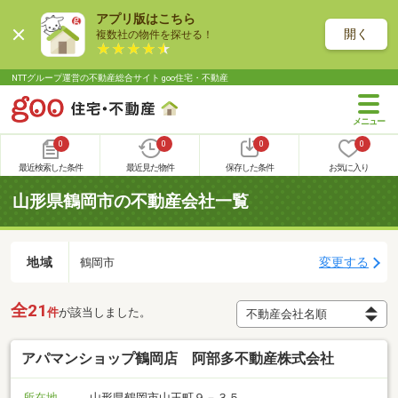
アプリ版はこちら
開く
複数社の物件を探せる！
NTTグループ運営の不動産総合サイト goo住宅・不動産
0
0
0
0
最近検索した条件
最近見た物件
保存した条件
お気に入り
山形県鶴岡市の不動産会社一覧
地域
変更する
鶴岡市
全21
件
が該当しました。
アパマンショップ鶴岡店 阿部多不動産株式会社
所在地
山形県鶴岡市山王町９－３５