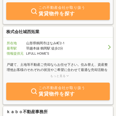
この不動産会社が取り扱う
賃貸物件を探す
株式会社城西拓業
所在地
山形県鶴岡市ほなみ町2-1
最寄駅
羽越本線 鶴岡駅 徒歩2分
情報提供元
LIFULL HOME'S
戸建て、土地等不動産ご売却ならお任せ下さい。住み替え、資産整
理他お客様のそれぞれの状況やご希望に合わせて最適な売却活動を
致します。どのような物件でもお客様それぞれの事情を細かくお聞
もっと見る
きしてご対応します。
この不動産会社が取り扱う
賃貸物件を探す
ｋａｂｏ不動産事務所