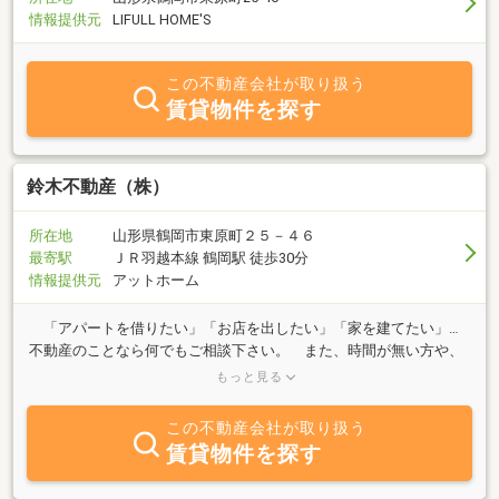
情報提供元
LIFULL HOME'S
この不動産会社が取り扱う
賃貸物件を探す
鈴木不動産（株）
所在地
山形県鶴岡市東原町２５－４６
最寄駅
ＪＲ羽越本線 鶴岡駅 徒歩30分
情報提供元
アットホーム
「アパートを借りたい」「お店を出したい」「家を建てたい」…
不動産のことなら何でもご相談下さい。 また、時間が無い方や、
県外に居て物件に足を運べない方の為に、ホームページでは物件の
もっと見る
室内写真も多数掲載しております。定休日以外はほぼ毎日更新して
いますので、こまめにチェックしていると、あなたの希望の物件に
この不動産会社が取り扱う
めぐり合えるかもしれませんよ。 ブログ『りあるえすてぇいと・
賃貸物件を探す
にゅうす』では不動産の小ネタから地元鶴岡の美味しいお店まで幅
広くご紹介しております。営業日は毎日更新しておりますので是非