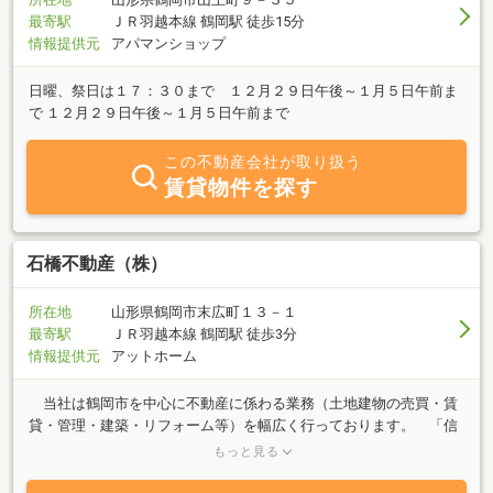
最寄駅
ＪＲ羽越本線 鶴岡駅 徒歩15分
情報提供元
アパマンショップ
日曜、祭日は１７：３０まで １２月２９日午後～１月５日午前ま
で １２月２９日午後～１月５日午前まで
この不動産会社が取り扱う
賃貸物件を探す
石橋不動産（株）
所在地
山形県鶴岡市末広町１３－１
最寄駅
ＪＲ羽越本線 鶴岡駅 徒歩3分
情報提供元
アットホーム
当社は鶴岡市を中心に不動産に係わる業務（土地建物の売買・賃
貸・管理・建築・リフォーム等）を幅広く行っております。 「信
頼の構築」を社是とし、永年お客様との信頼関係を一番に考え、豊
もっと見る
富な経験と実績を踏まえてより適切な情報を提供してまいりま
す。 借りたい・貸したいはもちろんのこと、疑問や困った事など