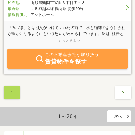
所在地
山形県鶴岡市宝田３丁目７－８
最寄駅
ＪＲ羽越本線 鶴岡駅 徒歩20分
情報提供元
アットホーム
「みづほ」とは祖父がつけてくれた名前で、水と稲穂のように会社
が豊かになるようにという思いが込められています。3代目社長と
して、これから先も創業時の想いを継承し、首を垂れた稲穂のよう
もっと見る
に謙虚に「地域密着」をしてお客様のお役に立てるよう邁進してま
いります。おかげさまで、みづほ建築設計は年間200件超の新築リ
この不動産会社が取り扱う
フォーム・メンテナンスの対応をしております。新築やリフォーム
賃貸物件を探す
をするのはもちろんですがアフターサービスにも力をいれ、20年後
のお客様の生活を想像して提案とサポートをしております。みづほ
建築設計はお客様の家族が笑顔になる新築・リフォームを掲げ仕事
に取り組んでいます。
1
2
1～20
次へ
件