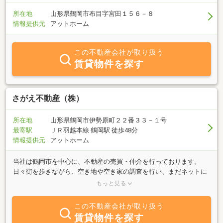
所在地
山形県鶴岡市布目字宮田１５６－８
情報提供元
アットホーム
この不動産会社が取り扱う
賃貸物件を探す
さがえ不動産（株）
所在地
山形県鶴岡市伊勢原町２２番３３－１号
最寄駅
ＪＲ羽越本線 鶴岡駅 徒歩48分
情報提供元
アットホーム
当社は鶴岡市を中心に、不動産の売買・仲介を行っております。
日々街を歩きながら、空き地や空き家の調査を行い、まだネットに
出ていない物件を探す活動にも力を入れています。「このエリアで
もっと見る
土地を探している」「近くに空き地や空き家があるけれど所有者が
分からない」など、不動産探しには様々なお悩みがあります。当社
この不動産会社が取り扱う
では、そうしたご相談に対して地域を実際に歩いて調査しながら、
賃貸物件を探す
できるだけお客様のご希望に近い物件を探すお手伝いをしていま