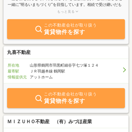
一緒に“明るいまちづくり”を目指しています。相続で受け継いだも
のの使い道がなくお困りの方、子育てを終え、今の暮らしに合った
もっと見る
住まいへと住み替えをお考えの方、そしてこれから初めてのマイホ
ームを持ちたい若いご家族。それぞれの方にとって、「家」は人生
この不動産会社が取り扱う
の節目を彩る大切な存在です。私たちは、その“想い”を大切にしな
賃貸物件を探す
がら、売る方にも、買う方にも、そして地域にも喜ばれるご提案を
心がけています。空き家が減り、人が集い、灯りがともる街へ。小
さな一歩の積み重ねが、やがて大きな明かりになると信じていま
す。これからも地域の皆さまに寄り添い、安心とぬくもりのある不
丸喜不動産
動産サービスをお届けしてまいります。どうぞよろしくお願いいた
します。
所在地
山形県鶴岡市羽黒町細谷字七ツ塚１２４
最寄駅
ＪＲ羽越本線 鶴岡駅
情報提供元
アットホーム
この不動産会社が取り扱う
賃貸物件を探す
ＭＩＺＵＨＯ不動産 （有）みづほ産業