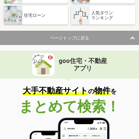
人気タウン
住宅ローン
ランキング
ページトップに戻る
goo住宅・不動産
アプリ
大手不動産サイト
物件
の
を
まとめて検索！