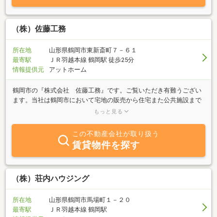
す。また、空き地や空き家の売却をご検討されている方のご相談も
承っております。地域密着の小さな会社ではありますが、その分フ
ットワーク軽く対応しております。鶴岡市周辺で不動産をお探しの
（株）佐藤工務
方は、どうぞお気軽にご相談ください。
所在地
山形県鶴岡市東新斎町７－６１
最寄駅
ＪＲ羽越本線 鶴岡駅 徒歩25分
情報提供元
アットホーム
鶴岡市の『株式会社 佐藤工務』です。ご覧いただき有難うござい
ます。当社は鶴岡市において宅地の販売から住宅また公共施設まで
建築全般を行っております。安心・安全な建築、また不動産取引を
もっと見る
通じて地域社会に貢献出来ればと考えております。マイホーム建築
をお考えの方は是非一度ご相談ください。賃貸物件のご案内も行っ
この不動産会社が取り扱う
ております。当社の管理物件におきましては入居後のサポートを含
賃貸物件を探す
め、入居者の皆様の快適な生活をお手伝いさせていただきます。鶴
岡市での不動産探しは是非当社までご相談ください。
（株）荘内ハウジング
所在地
山形県鶴岡市馬場町１－２０
最寄駅
ＪＲ羽越本線 鶴岡駅