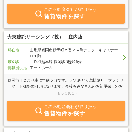
なスタッフがいろいろな角度からアドバイスをさせていただきま
す。まずはお気軽にお問合せください。物件情報は当社のＨＰへも
この不動産会社が取り扱う
掲載しておりますので是非一度ご覧下さい。
賃貸物件を探す
大東建託リーシング（株） 庄内店
所在地
山形県鶴岡市砂田町５番２４号チッタ キャステー
ロ１階
最寄駅
ＪＲ羽越本線 鶴岡駅 徒歩38分
情報提供元
アットホーム
鶴岡市ＩＣより車にて約５分です。ラソ みどり庵様隣り、ファミリ
ーマート様斜め向いになります。今後もみなさんのお部屋探しのお
手伝いをさせていただきます。皆様のお問い合わせお待ちしており
もっと見る
ます。
この不動産会社が取り扱う
賃貸物件を探す