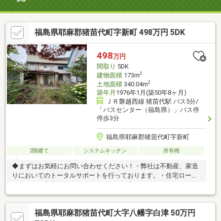
福島県耶麻郡猪苗代町字新町 498万円 5DK
498
万円
間取り
5DK
2
建物面積
173m
2
土地面積
340.04m
築年月
1976年1月(築50年8ヶ月)
ＪＲ磐越西線 猪苗代駅 バス5分/
「バスセンター（福島県）」バス停
停歩3分
福島県耶麻郡猪苗代町字新町
2階建て
システムキッチン
所有権
◆まずはお気軽にお問い合わせください！・弊社は不動産、家造
りにおいてのトータルサポートを行っております。・住宅ローン
に強く、お客様一人ひとりにあったご提案をさせていただきま
す。・スタッフ一同、誠心誠意ご対応させていただきます！◆経
験知識が豊富なスタッフが在籍！迅速な対応を心掛けておりま
福島県耶麻郡猪苗代町大字八幡字白津 50万円
す。・お問合せを受けてから即日ご対応をさせていただきま