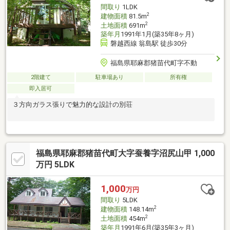
間取り
1LDK
2
建物面積
81.5m
2
土地面積
691m
築年月
1991年1月(築35年8ヶ月)
磐越西線 翁島駅 徒歩30分
福島県耶麻郡猪苗代町字不動
2階建て
駐車場あり
所有権
即入居可
３方向ガラス張りで魅力的な設計の別荘
福島県耶麻郡猪苗代町大字蚕養字沼尻山甲 1,000
万円 5LDK
1,000
万円
間取り
5LDK
2
建物面積
148.14m
2
土地面積
454m
築年月
1991年6月(築35年3ヶ月)