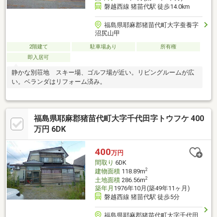
磐越西線 猪苗代駅 徒歩14.0km
福島県耶麻郡猪苗代町大字蚕養字
沼尻山甲
2階建て
駐車場あり
所有権
即入居可
静かな別荘地 スキー場、ゴルフ場が近い。リビングルームが広
い。ベランダはリフォーム済み。
福島県耶麻郡猪苗代町大字千代田字トウフケ 400
万円 6DK
400
万円
間取り
6DK
2
建物面積
118.89m
2
土地面積
286.56m
築年月
1976年10月(築49年11ヶ月)
磐越西線 猪苗代駅 徒歩5分
福島県耶麻郡猪苗代町大字千代田