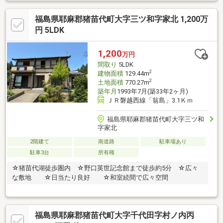
集積所■温泉引込済■暖炉■２ＬＤＫ■床暖房（ＬD）■カーポート■
内覧ご希望の際には、事前にご連絡をお願い致します。ベテラン
福島県耶麻郡猪苗代町大字三ツ和字家北 1,200万
スタッフがご案内致します！
円 5LDK
1,200
万円
間取り
5LDK
2
建物面積
129.44m
2
土地面積
770.27m
築年月
1993年7月(築33年2ヶ月)
ＪＲ磐越西線「翁島」3.1Ｋｍ
福島県耶麻郡猪苗代町大字三ツ和
字家北
2階建て
南道路
駐車場あり
駐車3台
所有権
☆猪苗代湖徒歩圏内 ☆野口英世記念館まで徒歩約5分 ☆広々
な敷地 ☆日当たり良好 ☆和室続間で広々空間
福島県耶麻郡猪苗代町大字千代田字村ノ内丙