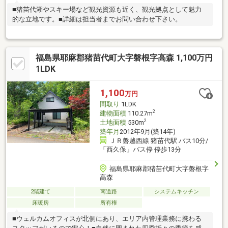
■猪苗代湖やスキー場など観光資源も近く、観光拠点として魅力
的な立地です。■詳細は担当者までお問い合わせ下さい。
福島県耶麻郡猪苗代町大字磐根字高森 1,100万円
1LDK
1,100
万円
間取り
1LDK
2
建物面積
110.27m
2
土地面積
530m
築年月
2012年9月(築14年)
ＪＲ磐越西線 猪苗代駅 バス10分/
「西久保」バス停 停歩13分
福島県耶麻郡猪苗代町大字磐根字
高森
2階建て
南道路
システムキッチン
床暖房
所有権
■ウェルカムオフィスが北側にあり、エリア内管理業務に携わる