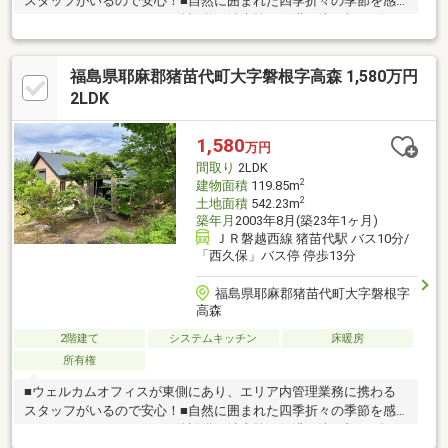
スタッフがいるので安心！■自然に囲まれた四季折々の季節を感
じるロケーション！■その他設備：消火栓、側溝、防犯灯、ゴミ
集積所■温泉引込済■ウォークインクローゼット約5帖■暖炉■1ＬＤ
Ｋ＋タタミスペース■内覧ご希望の際には、事前にご連絡をお願
福島県耶麻郡猪苗代町大字磐根字高森 1,580万円
い致します。ベテランスタッフがご案内致します！
2LDK
1,580
万円
間取り
2LDK
2
建物面積
119.85m
2
土地面積
542.23m
築年月
2003年8月(築23年1ヶ月)
ＪＲ磐越西線 猪苗代駅 バス10分/
「西久保」バス停 停歩13分
福島県耶麻郡猪苗代町大字磐根字
高森
2階建て
システムキッチン
床暖房
所有権
■ウェルカムオフィスが東側にあり、エリア内管理業務に携わる
スタッフがいるので安心！■自然に囲まれた四季折々の季節を感
じるロケーション！■その他設備：消火栓、側溝、防犯灯、ゴミ