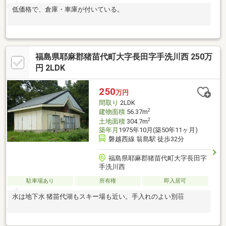
低価格で、倉庫・車庫が付いている。
福島県耶麻郡猪苗代町大字長田字手洗川西 250万
円 2LDK
250
万円
間取り
2LDK
2
建物面積
56.37m
2
土地面積
304.7m
築年月
1975年10月(築50年11ヶ月)
磐越西線 翁島駅 徒歩32分
福島県耶麻郡猪苗代町大字長田字
手洗川西
駐車場あり
所有権
即入居可
水は地下水 猪苗代湖もスキー場も近い。手入れのよい別荘