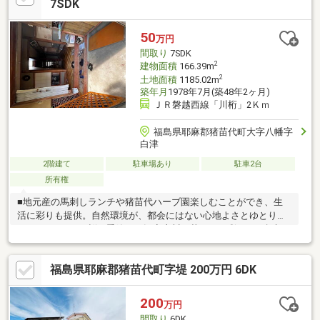
す。・その他物件情報も多数ございます！お気軽にお問い合わせ
7SDK
ください。
50
万円
間取り
7SDK
2
建物面積
166.39m
2
土地面積
1185.02m
築年月
1978年7月(築48年2ヶ月)
ＪＲ磐越西線「川桁」2Ｋｍ
福島県耶麻郡猪苗代町大字八幡字
白津
2階建て
駐車場あり
駐車2台
所有権
■地元産の馬刺しランチや猪苗代ハーブ園楽しむことができ、生
活に彩りも提供。自然環境が、都会にはない心地よさとゆとりを
もたらします。■桜の季節には観音寺川が華やかに彩られ、幻想
的。春の訪れを家族で楽しめる、地域とのつながりも育める環境
です。
福島県耶麻郡猪苗代町字堤 200万円 6DK
200
万円
間取り
6DK