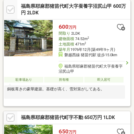
福島県耶麻郡猪苗代町大字蚕養字沼尻山甲 600万
円 2LDK
600
万円
間取り
2LDK
2
建物面積
74.52m
2
土地面積
471m
築年月
1976年12月(築49年9ヶ月)
磐越西線 猪苗代駅 徒歩15.0km
福島県耶麻郡猪苗代町大字蚕養字
沼尻山甲
駐車場あり
所有権
即入居可
銅板葺きの豪華建築。基礎が高く、雪対策がしてある。
福島県耶麻郡猪苗代町字不動 650万円 1LDK
650
万円