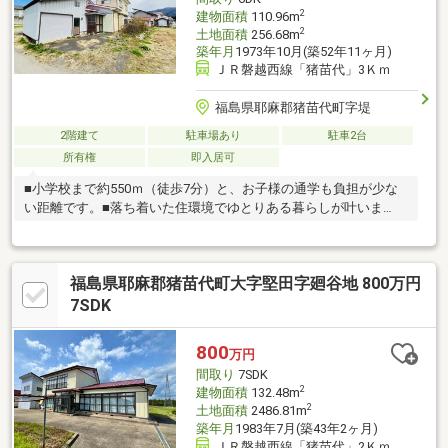
2
建物面積
110.96m
2
土地面積
256.68m
築年月
1973年10月(築52年11ヶ月)
ＪＲ磐越西線「猪苗代」3Ｋｍ
福島県耶麻郡猪苗代町字堤
2階建て
駐車場あり
駐車2台
所有権
即入居可
■小学校まで約550ｍ（徒歩7分）と、お子様の通学も負担が少な
い距離です。■落ち着いた住環境でゆとりある暮らしが叶いま
す。
福島県耶麻郡猪苗代町大字堅田字廻谷地 800万円
7SDK
800
万円
間取り
7SDK
2
建物面積
132.48m
2
土地面積
2486.81m
築年月
1983年7月(築43年2ヶ月)
ＪＲ磐越西線「猪苗代」2Ｋｍ