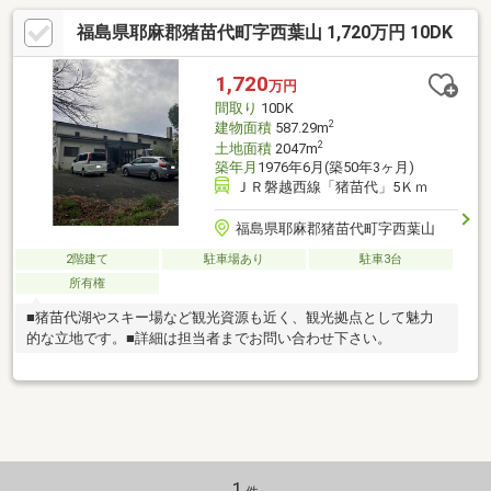
福島県耶麻郡猪苗代町字西葉山 1,720万円 10DK
1,720
万円
間取り
10DK
2
建物面積
587.29m
2
土地面積
2047m
築年月
1976年6月(築50年3ヶ月)
ＪＲ磐越西線「猪苗代」5Ｋｍ
福島県耶麻郡猪苗代町字西葉山
2階建て
駐車場あり
駐車3台
所有権
■猪苗代湖やスキー場など観光資源も近く、観光拠点として魅力
的な立地です。■詳細は担当者までお問い合わせ下さい。
1