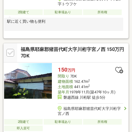
字トウフケ
2階建て
駐車場あり
所有権
駅に近く買い物も便利
福島県耶麻郡猪苗代町大字川桁字宮ノ西 150万円
7DK
150
万円
間取り
7DK
2
建物面積
162.47m
2
土地面積
441.41m
築年月
1978年11月(築47年10ヶ月)
磐越西線 川桁駅 徒歩5分
福島県耶麻郡猪苗代町大字川桁字
宮ノ西
2階建て
駐車場あり
所有権
即入居可