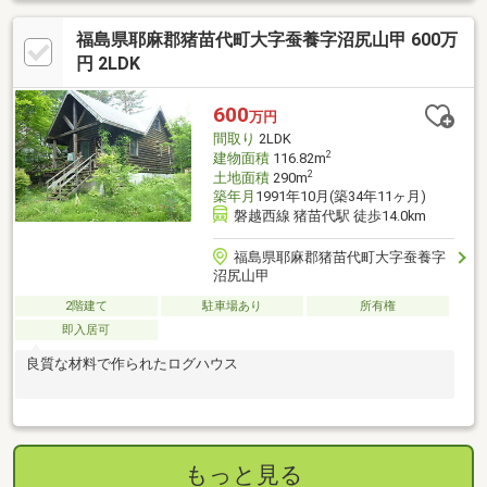
福島県耶麻郡猪苗代町大字蚕養字沼尻山甲 600万
円 2LDK
600
万円
間取り
2LDK
2
建物面積
116.82m
2
土地面積
290m
築年月
1991年10月(築34年11ヶ月)
磐越西線 猪苗代駅 徒歩14.0km
福島県耶麻郡猪苗代町大字蚕養字
沼尻山甲
2階建て
駐車場あり
所有権
即入居可
良質な材料で作られたログハウス
もっと見る