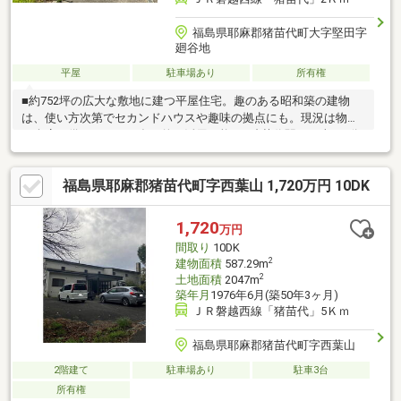
福島県耶麻郡猪苗代町大字堅田字
廻谷地
平屋
駐車場あり
所有権
■約752坪の広大な敷地に建つ平屋住宅。趣のある昭和築の建物
は、使い方次第でセカンドハウスや趣味の拠点にも。現況は物置
や倉庫も備えており、多目的に活用可能。■猪苗代駅まで車で3分
の利便性に加え、自然豊かな環境が魅力。周囲には猪苗代湖やリ
ステル猪苗代など観光・レジャー施設も多数。週末のリフレッシ
福島県耶麻郡猪苗代町字西葉山 1,720万円 10DK
ュや家族でのレジャーにぴったりな立地です 。
1,720
万円
間取り
10DK
2
建物面積
587.29m
2
土地面積
2047m
築年月
1976年6月(築50年3ヶ月)
ＪＲ磐越西線「猪苗代」5Ｋｍ
福島県耶麻郡猪苗代町字西葉山
2階建て
駐車場あり
駐車3台
所有権