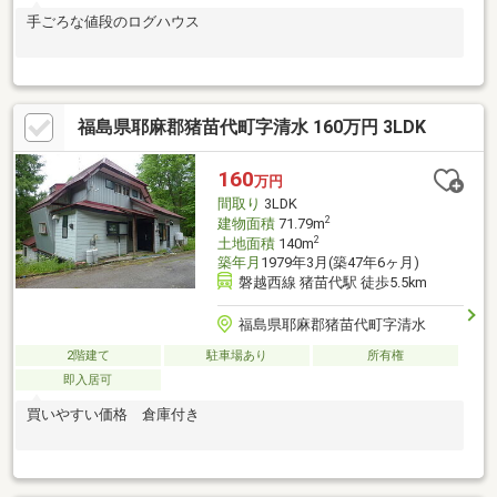
手ごろな値段のログハウス
福島県耶麻郡猪苗代町字清水 160万円 3LDK
160
万円
間取り
3LDK
2
建物面積
71.79m
2
土地面積
140m
築年月
1979年3月(築47年6ヶ月)
磐越西線 猪苗代駅 徒歩5.5km
福島県耶麻郡猪苗代町字清水
2階建て
駐車場あり
所有権
即入居可
買いやすい価格 倉庫付き