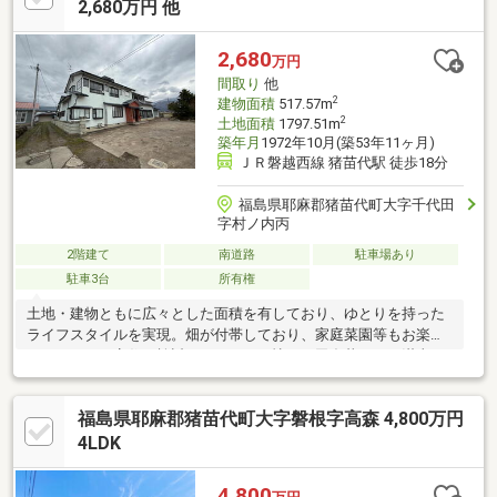
2,680万円 他
2,680
万円
間取り
他
2
建物面積
517.57m
2
土地面積
1797.51m
築年月
1972年10月(築53年11ヶ月)
ＪＲ磐越西線 猪苗代駅 徒歩18分
福島県耶麻郡猪苗代町大字千代田
字村ノ内丙
2階建て
南道路
駐車場あり
駐車3台
所有権
土地・建物ともに広々とした面積を有しており、ゆとりを持った
ライフスタイルを実現。畑が付帯しており、家庭菜園等もお楽し
み頂けます。定住も検討できるため、憧れの田舎暮らしを満喫♪
福島県耶麻郡猪苗代町大字磐根字高森 4,800万円
4LDK
4,800