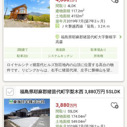
万円
間取り
4LDK
2
建物面積
117.2m
2
土地面積
4152m
築年月
2019年7月(築7年2ヶ月)
ＪＲ磐越西線「翁島」3.2Ｋｍ
福島県耶麻郡猪苗代町大字磐根字
高森
2階建て
南道路
駐車場あり
駐車2台
システムキッチン
所有権
ロイヤルシティ猪苗代ヒルズ別荘地内の山頂に位置する高台の物
件です。リビングからは、右手に猪苗代湖、左手に磐梯山を望む
ことが出来る様に施主様のこだわりが詰め込まれた設計がされて
おります。雄大な磐梯山と美しい猪苗代湖を擁するこの別荘で、
四季折々の自然を感じながら、日常の喧騒から解放されたリゾー
福島県耶麻郡猪苗代町字梨木西 3,880万円 5SLDK
トライフを心ゆくまで楽しんでいただけます。
3,880
万円
間取り
5SLDK
2
建物面積
174.04m
2
土地面積
549.04m
築年月
2019年7月(築7年2ヶ月)