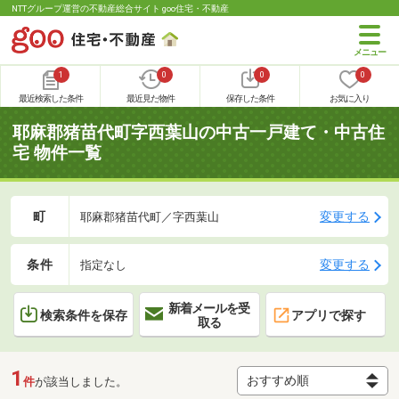
NTTグループ運営の不動産総合サイト goo住宅・不動産
1
0
0
0
最近検索した条件
最近見た物件
保存した条件
お気に入り
耶麻郡猪苗代町字西葉山の中古一戸建て・中古住
宅 物件一覧
町
変更する
耶麻郡猪苗代町／字西葉山
条件
変更する
指定なし
新着メールを受
検索条件を保存
アプリで探す
取る
1
件
が該当しました。