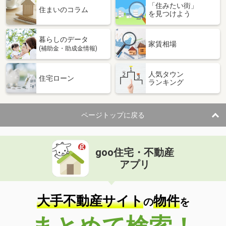
「住みたい街」
住まいのコラム
を見つけよう
暮らしのデータ
家賃相場
(補助金・助成金情報)
人気タウン
住宅ローン
ランキング
ページトップに戻る
goo住宅・不動産
アプリ
大手不動産サイト
物件
の
を