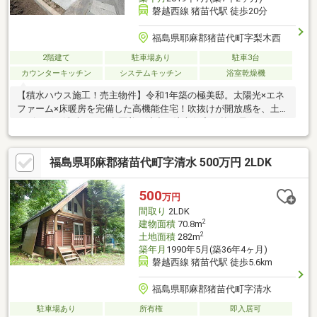
磐越西線 猪苗代駅 徒歩20分
福島県耶麻郡猪苗代町字梨木西
2階建て
駐車場あり
駐車3台
カウンターキッチン
システムキッチン
浴室乾燥機
【積水ハウス施工！売主物件】令和1年築の極美邸。太陽光×エネ
ファーム×床暖房を完備した高機能住宅！吹抜けが開放感を、土間
リビングが洗練された意匠美を演出。注文住宅の贅を尽くした至
福の住まい。
福島県耶麻郡猪苗代町字清水 500万円 2LDK
500
万円
間取り
2LDK
2
建物面積
70.8m
2
土地面積
282m
築年月
1990年5月(築36年4ヶ月)
磐越西線 猪苗代駅 徒歩5.6km
福島県耶麻郡猪苗代町字清水
駐車場あり
所有権
即入居可