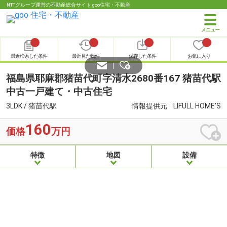
NTTグループ運営の不動産総合サイト goo住宅・不動産
最近検索した条件
最近見た物件
保存した条件
お気に入り
福島県耶麻郡猪苗代町字清水2680番167 猪苗代駅
中古一戸建て・中古住宅
3LDK / 猪苗代駅
情報提供元
LIFULL HOME'S
160
価格
万円
特徴
地図
設備