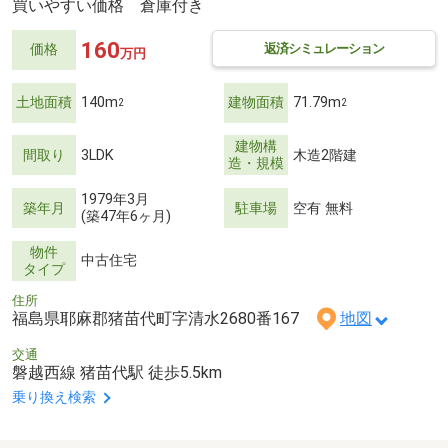
買いやすい価格 倉庫付き
160
返済シミュレーション
価格
万円
土地面積
140m
建物面積
71.79m
2
2
建物構
間取り
3LDK
木造2階建
造・規模
1979年3月
築年月
駐車場
空有 無料
(築47年6ヶ月)
物件
中古住宅
タイプ
住所
福島県耶麻郡猪苗代町字清水2680番167
地図
交通
磐越西線 猪苗代駅 徒歩5.5km
乗り換え検索