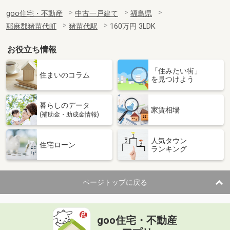
goo住宅・不動産
中古一戸建て
福島県
耶麻郡猪苗代町
猪苗代駅
160万円 3LDK
お役立ち情報
「住みたい街」
住まいのコラム
を見つけよう
暮らしのデータ
家賃相場
(補助金・助成金情報)
人気タウン
住宅ローン
ランキング
ページトップに戻る
goo住宅・不動産