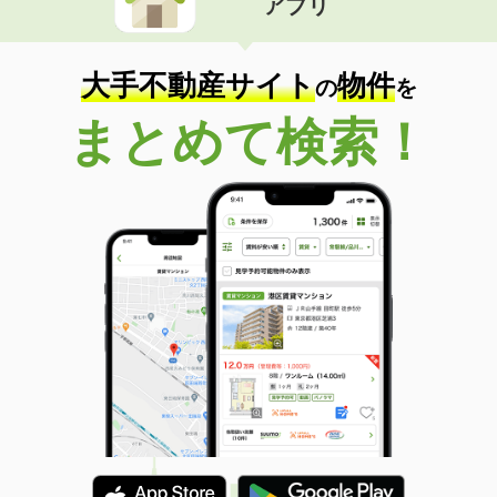
アプリ
大手不動産サイト
物件
の
を
まとめて検索！