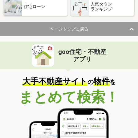
人気タウン
住宅ローン
ランキング
ページトップに戻る
goo住宅・不動産
アプリ
大手不動産サイト
物件
の
を
まとめて検索！