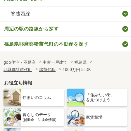
磐越西線
周辺の駅の路線から探す
福島県耶麻郡猪苗代町の不動産を探す
goo住宅・不動産
中古一戸建て
福島県
耶麻郡猪苗代町
猪苗代駅
1000万円 5LDK
お役立ち情報
「住みたい街」
住まいのコラム
を見つけよう
暮らしのデータ
家賃相場
(補助金・助成金情報)