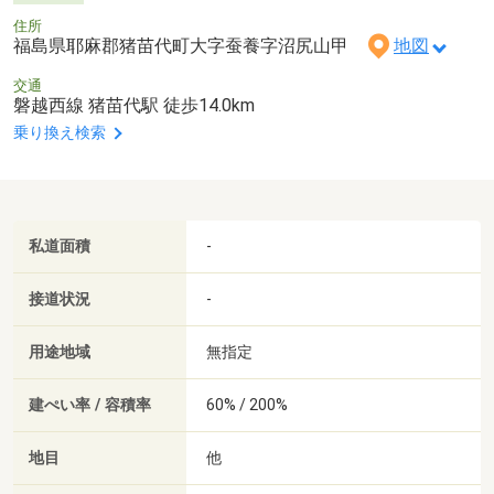
住所
福島県耶麻郡猪苗代町大字蚕養字沼尻山甲
地図
交通
磐越西線 猪苗代駅 徒歩14.0km
乗り換え検索
私道面積
-
接道状況
-
用途地域
無指定
建ぺい率 / 容積率
60% / 200%
地目
他