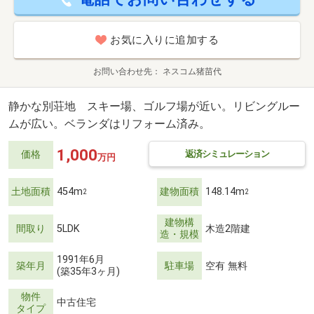
お気に入りに追加する
お問い合わせ先
ネスコム猪苗代
静かな別荘地 スキー場、ゴルフ場が近い。リビングルー
ムが広い。ベランダはリフォーム済み。
1,000
返済シミュレーション
価格
万円
土地面積
454m
建物面積
148.14m
2
2
建物構
間取り
5LDK
木造2階建
造・規模
1991年6月
築年月
駐車場
空有 無料
(築35年3ヶ月)
物件
中古住宅
タイプ