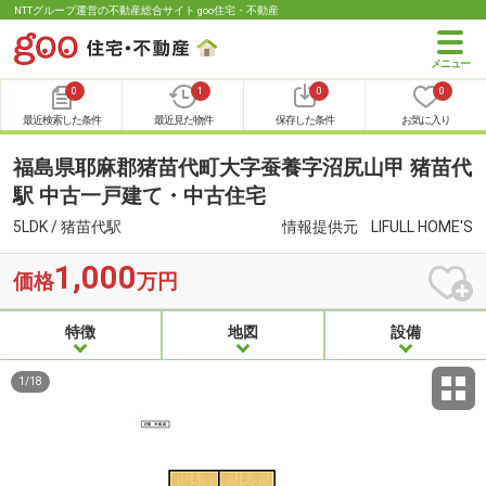
NTTグループ運営の不動産総合サイト goo住宅・不動産
0
1
0
0
最近検索した条件
最近見た物件
保存した条件
お気に入り
福島県耶麻郡猪苗代町大字蚕養字沼尻山甲 猪苗代
駅 中古一戸建て・中古住宅
5LDK / 猪苗代駅
情報提供元
LIFULL HOME'S
1,000
価格
万円
特徴
地図
設備
1
/
18