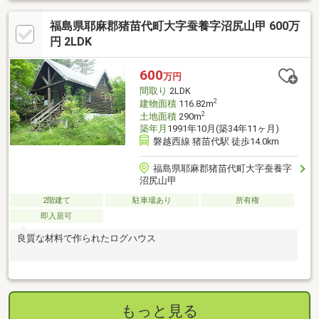
福島県耶麻郡猪苗代町大字蚕養字沼尻山甲 600万
円 2LDK
600
万円
間取り
2LDK
2
建物面積
116.82m
2
土地面積
290m
築年月
1991年10月(築34年11ヶ月)
磐越西線 猪苗代駅 徒歩14.0km
福島県耶麻郡猪苗代町大字蚕養字
沼尻山甲
2階建て
駐車場あり
所有権
即入居可
良質な材料で作られたログハウス
もっと見る