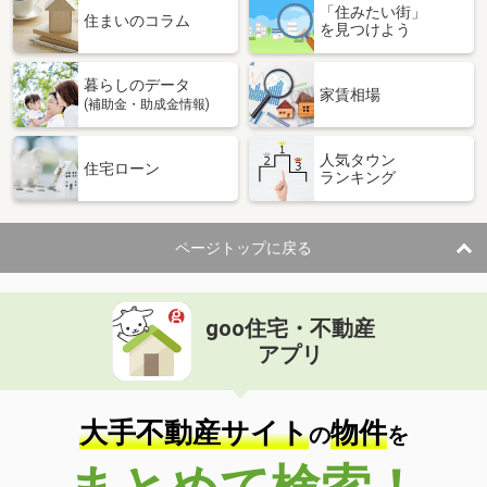
「住みたい街」
住まいのコラム
を見つけよう
暮らしのデータ
家賃相場
(補助金・助成金情報)
人気タウン
住宅ローン
ランキング
ページトップに戻る
goo住宅・不動産
アプリ
大手不動産サイト
物件
の
を