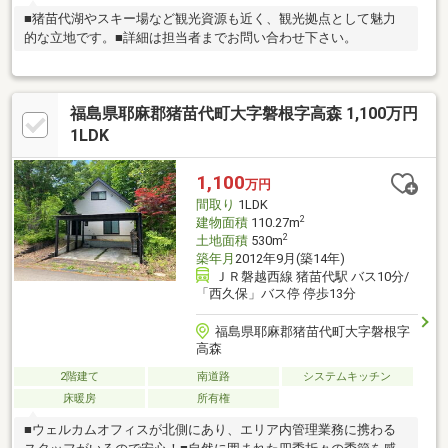
■猪苗代湖やスキー場など観光資源も近く、観光拠点として魅力
的な立地です。■詳細は担当者までお問い合わせ下さい。
福島県耶麻郡猪苗代町大字磐根字高森 1,100万円
1LDK
1,100
万円
間取り
1LDK
2
建物面積
110.27m
2
土地面積
530m
築年月
2012年9月(築14年)
ＪＲ磐越西線 猪苗代駅 バス10分/
「西久保」バス停 停歩13分
福島県耶麻郡猪苗代町大字磐根字
高森
2階建て
南道路
システムキッチン
床暖房
所有権
■ウェルカムオフィスが北側にあり、エリア内管理業務に携わる