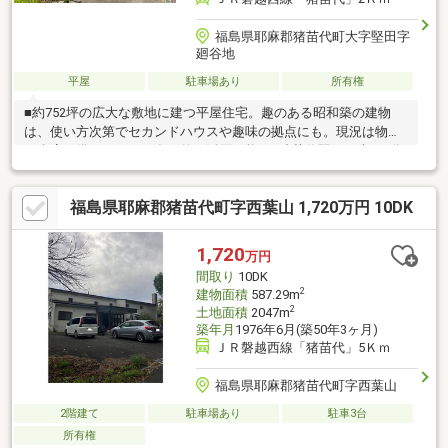
福島県耶麻郡猪苗代町大字堅田字
廻谷地
平屋
駐車場あり
所有権
■約752坪の広大な敷地に建つ平屋住宅。趣のある昭和築の建物
は、使い方次第でセカンドハウスや趣味の拠点にも。現況は物置
や倉庫も備えており、多目的に活用可能。■猪苗代駅まで車で3分
の利便性に加え、自然豊かな環境が魅力。周囲には猪苗代湖やリ
ステル猪苗代など観光・レジャー施設も多数。週末のリフレッシ
福島県耶麻郡猪苗代町字西葉山 1,720万円 10DK
ュや家族でのレジャーにぴったりな立地です 。
1,720
万円
間取り
10DK
2
建物面積
587.29m
2
土地面積
2047m
築年月
1976年6月(築50年3ヶ月)
ＪＲ磐越西線「猪苗代」5Ｋｍ
福島県耶麻郡猪苗代町字西葉山
2階建て
駐車場あり
駐車3台
所有権