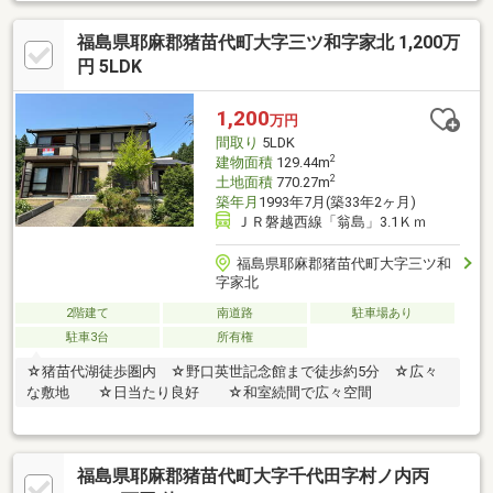
集積所■温泉引込済■暖炉■２ＬＤＫ■床暖房（ＬD）■カーポート■
内覧ご希望の際には、事前にご連絡をお願い致します。ベテラン
福島県耶麻郡猪苗代町大字三ツ和字家北 1,200万
スタッフがご案内致します！
円 5LDK
1,200
万円
間取り
5LDK
2
建物面積
129.44m
2
土地面積
770.27m
築年月
1993年7月(築33年2ヶ月)
ＪＲ磐越西線「翁島」3.1Ｋｍ
福島県耶麻郡猪苗代町大字三ツ和
字家北
2階建て
南道路
駐車場あり
駐車3台
所有権
☆猪苗代湖徒歩圏内 ☆野口英世記念館まで徒歩約5分 ☆広々
な敷地 ☆日当たり良好 ☆和室続間で広々空間
福島県耶麻郡猪苗代町大字千代田字村ノ内丙