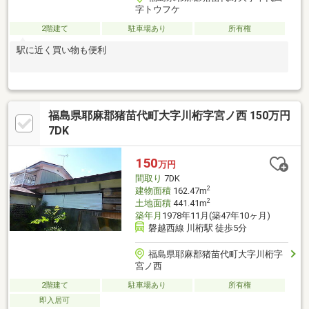
字トウフケ
2階建て
駐車場あり
所有権
駅に近く買い物も便利
福島県耶麻郡猪苗代町大字川桁字宮ノ西 150万円
7DK
150
万円
間取り
7DK
2
建物面積
162.47m
2
土地面積
441.41m
築年月
1978年11月(築47年10ヶ月)
磐越西線 川桁駅 徒歩5分
福島県耶麻郡猪苗代町大字川桁字
宮ノ西
2階建て
駐車場あり
所有権
即入居可