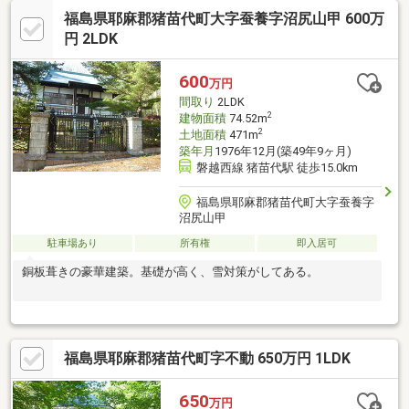
福島県耶麻郡猪苗代町大字蚕養字沼尻山甲 600万
円 2LDK
600
万円
間取り
2LDK
2
建物面積
74.52m
2
土地面積
471m
築年月
1976年12月(築49年9ヶ月)
磐越西線 猪苗代駅 徒歩15.0km
福島県耶麻郡猪苗代町大字蚕養字
沼尻山甲
駐車場あり
所有権
即入居可
銅板葺きの豪華建築。基礎が高く、雪対策がしてある。
福島県耶麻郡猪苗代町字不動 650万円 1LDK
650
万円