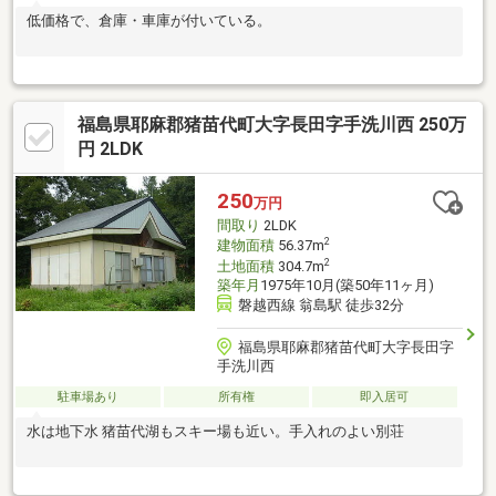
低価格で、倉庫・車庫が付いている。
福島県耶麻郡猪苗代町大字長田字手洗川西 250万
円 2LDK
250
万円
間取り
2LDK
2
建物面積
56.37m
2
土地面積
304.7m
築年月
1975年10月(築50年11ヶ月)
磐越西線 翁島駅 徒歩32分
福島県耶麻郡猪苗代町大字長田字
手洗川西
駐車場あり
所有権
即入居可
水は地下水 猪苗代湖もスキー場も近い。手入れのよい別荘