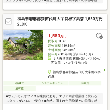
スタッフがいるので安心！■自然に囲まれた四季折々の季節を感
じるロケーション！■その他設備：消火栓、側溝、防犯灯、ゴミ
集積所■温泉引込済■ウォークインクローゼット約5帖■暖炉■1ＬＤ
Ｋ＋タタミスペース■内覧ご希望の際には、事前にご連絡をお願
福島県耶麻郡猪苗代町大字磐根字高森 1,580万円
い致します。ベテランスタッフがご案内致します！
2LDK
1,580
万円
間取り
2LDK
2
建物面積
119.85m
2
土地面積
542.23m
築年月
2003年8月(築23年1ヶ月)
ＪＲ磐越西線 猪苗代駅 バス10分/
「西久保」バス停 停歩13分
福島県耶麻郡猪苗代町大字磐根字
高森
2階建て
システムキッチン
床暖房
所有権
■ウェルカムオフィスが東側にあり、エリア内管理業務に携わる
スタッフがいるので安心！■自然に囲まれた四季折々の季節を感
じるロケーション！■その他設備：消火栓、側溝、防犯灯、ゴミ