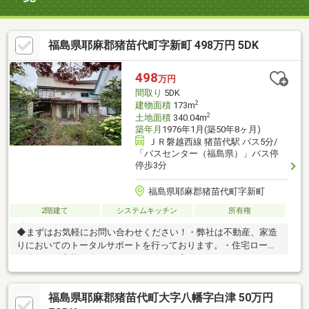
福島県耶麻郡猪苗代町字新町 498万円 5DK
498
万円
間取り
5DK
2
建物面積
173m
2
土地面積
340.04m
築年月
1976年1月(築50年8ヶ月)
ＪＲ磐越西線 猪苗代駅 バス5分/
「バスセンター（福島県）」バス停
停歩3分
福島県耶麻郡猪苗代町字新町
2階建て
システムキッチン
所有権
◆まずはお気軽にお問い合わせください！・弊社は不動産、家造
りにおいてのトータルサポートを行っております。・住宅ローン
に強く、お客様一人ひとりにあったご提案をさせていただきま
す。・スタッフ一同、誠心誠意ご対応させていただきます！◆経
験知識が豊富なスタッフが在籍！迅速な対応を心掛けておりま
福島県耶麻郡猪苗代町大字八幡字白津 50万円
す。・お問合せを受けてから即日ご対応をさせていただきま