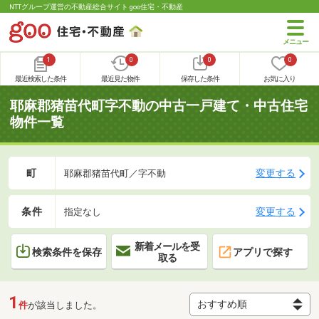
NTTグループ運営の不動産総合サイト goo住宅・不動産
1
0
0
0
最近検索した条件
最近見た物件
保存した条件
お気に入り
耶麻郡猪苗代町字不動の中古一戸建て・中古住宅
物件一覧
町
変更する
耶麻郡猪苗代町／字不動
条件
変更する
指定なし
新着メールを受
検索条件を保存
アプリで探す
取る
1
件
が該当しました。