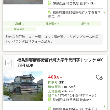
磐越西線 猪苗代駅 徒歩14.0km
福島県耶麻郡猪苗代町大字蚕養字
沼尻山甲
2階建て
駐車場あり
所有権
即入居可
静かな別荘地 スキー場、ゴルフ場が近い。リビングルームが広
い。ベランダはリフォーム済み。
福島県耶麻郡猪苗代町大字千代田字トウフケ 400
万円 6DK
400
万円
間取り
6DK
2
建物面積
118.89m
2
土地面積
286.56m
築年月
1976年10月(築49年11ヶ月)
磐越西線 猪苗代駅 徒歩5分
福島県耶麻郡猪苗代町大字千代田