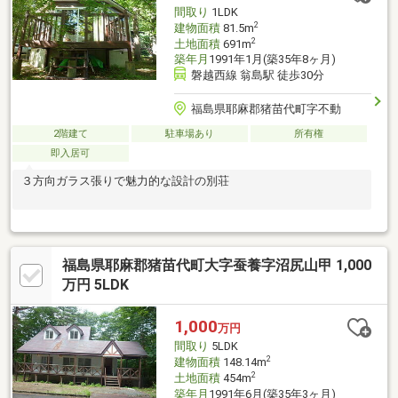
間取り
1LDK
2
建物面積
81.5m
2
土地面積
691m
築年月
1991年1月(築35年8ヶ月)
磐越西線 翁島駅 徒歩30分
福島県耶麻郡猪苗代町字不動
2階建て
駐車場あり
所有権
即入居可
３方向ガラス張りで魅力的な設計の別荘
福島県耶麻郡猪苗代町大字蚕養字沼尻山甲 1,000
万円 5LDK
1,000
万円
間取り
5LDK
2
建物面積
148.14m
2
土地面積
454m
築年月
1991年6月(築35年3ヶ月)