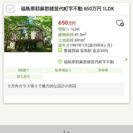
福島県耶麻郡猪苗代町字不動 650万円 1LDK
650
万円
間取り
1LDK
2
建物面積
81.5m
2
土地面積
691m
築年月
1991年1月(築35年8ヶ月)
磐越西線 翁島駅 徒歩30分
福島県耶麻郡猪苗代町字不動
2階建て
駐車場あり
所有権
即入居可
３方向ガラス張りで魅力的な設計の別荘
1