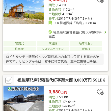
万円
間取り
4LDK
2
建物面積
117.2m
2
土地面積
4152m
築年月
2019年7月(築7年2ヶ月)
ＪＲ磐越西線「翁島」3.2Ｋｍ
福島県耶麻郡猪苗代町大字磐根字
高森
2階建て
南道路
駐車場あり
駐車2台
システムキッチン
所有権
ロイヤルシティ猪苗代ヒルズ別荘地内の山頂に位置する高台の物
件です。リビングからは、右手に猪苗代湖、左手に磐梯山を望む
ことが出来る様に施主様のこだわりが詰め込まれた設計がされて
おります。雄大な磐梯山と美しい猪苗代湖を擁するこの別荘で、
四季折々の自然を感じながら、日常の喧騒から解放されたリゾー
福島県耶麻郡猪苗代町字梨木西 3,880万円 5SLDK
トライフを心ゆくまで楽しんでいただけます。
3,880
万円
間取り
5SLDK
2
建物面積
174.04m
2
土地面積
549.04m
築年月
2019年7月(築7年2ヶ月)