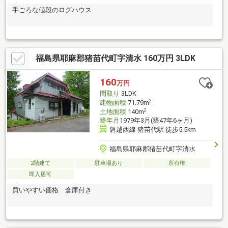
手ごろな値段のログハウス
福島県耶麻郡猪苗代町字清水 160万円 3LDK
160
万円
間取り
3LDK
2
建物面積
71.79m
2
土地面積
140m
築年月
1979年3月(築47年6ヶ月)
磐越西線 猪苗代駅 徒歩5.5km
福島県耶麻郡猪苗代町字清水
2階建て
駐車場あり
所有権
即入居可
買いやすい価格 倉庫付き