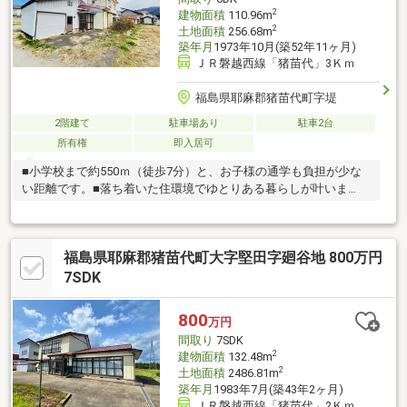
2
建物面積
110.96m
2
土地面積
256.68m
築年月
1973年10月(築52年11ヶ月)
ＪＲ磐越西線「猪苗代」3Ｋｍ
福島県耶麻郡猪苗代町字堤
2階建て
駐車場あり
駐車2台
所有権
即入居可
■小学校まで約550ｍ（徒歩7分）と、お子様の通学も負担が少な
い距離です。■落ち着いた住環境でゆとりある暮らしが叶いま
す。
福島県耶麻郡猪苗代町大字堅田字廻谷地 800万円
7SDK
800
万円
間取り
7SDK
2
建物面積
132.48m
2
土地面積
2486.81m
築年月
1983年7月(築43年2ヶ月)
ＪＲ磐越西線「猪苗代」2Ｋｍ