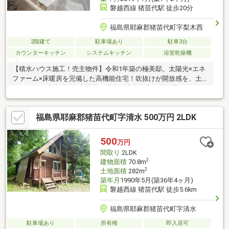
磐越西線 猪苗代駅 徒歩20分
福島県耶麻郡猪苗代町字梨木西
2階建て
駐車場あり
駐車3台
カウンターキッチン
システムキッチン
浴室乾燥機
【積水ハウス施工！売主物件】令和1年築の極美邸。太陽光×エネ
ファーム×床暖房を完備した高機能住宅！吹抜けが開放感を、土間
リビングが洗練された意匠美を演出。注文住宅の贅を尽くした至
福の住まい。
福島県耶麻郡猪苗代町字清水 500万円 2LDK
500
万円
間取り
2LDK
2
建物面積
70.8m
2
土地面積
282m
築年月
1990年5月(築36年4ヶ月)
磐越西線 猪苗代駅 徒歩5.6km
福島県耶麻郡猪苗代町字清水
駐車場あり
所有権
即入居可