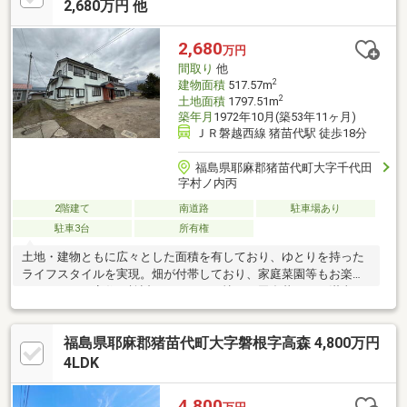
2,680万円 他
2,680
万円
間取り
他
2
建物面積
517.57m
2
土地面積
1797.51m
築年月
1972年10月(築53年11ヶ月)
ＪＲ磐越西線 猪苗代駅 徒歩18分
福島県耶麻郡猪苗代町大字千代田
字村ノ内丙
2階建て
南道路
駐車場あり
駐車3台
所有権
土地・建物ともに広々とした面積を有しており、ゆとりを持った
ライフスタイルを実現。畑が付帯しており、家庭菜園等もお楽し
み頂けます。定住も検討できるため、憧れの田舎暮らしを満喫♪
福島県耶麻郡猪苗代町大字磐根字高森 4,800万円
4LDK
4,800