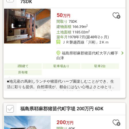
す。・その他物件情報も多数ございます！お気軽にお問い合わせ
7SDK
ください。
50
万円
間取り
7SDK
2
建物面積
166.39m
2
土地面積
1185.02m
築年月
1978年7月(築48年2ヶ月)
ＪＲ磐越西線「川桁」2Ｋｍ
福島県耶麻郡猪苗代町大字八幡字
白津
2階建て
駐車場あり
駐車2台
所有権
■地元産の馬刺しランチや猪苗代ハーブ園楽しむことができ、生
活に彩りも提供。自然環境が、都会にはない心地よさとゆとりを
もたらします。■桜の季節には観音寺川が華やかに彩られ、幻想
的。春の訪れを家族で楽しめる、地域とのつながりも育める環境
です。
福島県耶麻郡猪苗代町字堤 200万円 6DK
200
万円
間取り
6DK