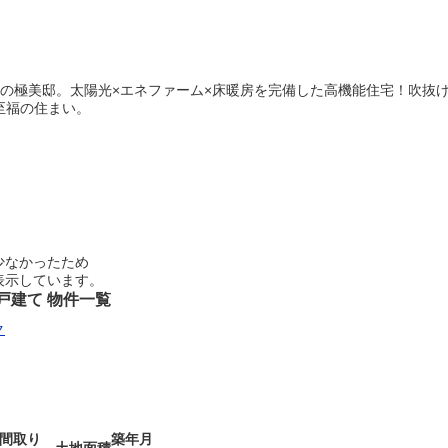
築の極美邸。太陽光×エネファーム×床暖房を完備した高機能住宅！吹抜
至福の住まい。
少なかったため
表示しています。
戸建て 物件一覧
ク
間取り
築年月