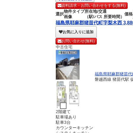
資料請求・お問い合わせをする(無料)
物件タイプ
所在地/交通
選択
価格
画像
（駅/バス 所要時間）
福島県耶麻郡猪苗代町字梨木西 3,880
お気に入りに追加
お問い合わせ(無料)
中古住宅
福島県耶麻郡猪苗代
磐越西線 猪苗代駅 
2階建て
駐車場あり
駐車3台
カウンターキッチン