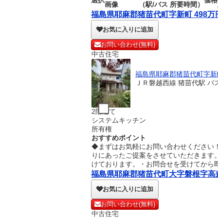
選択
価格
画像
（駅/バス 所要時間）
福島県耶麻郡猪苗代町字新町 498万円
お気に入りに追加
お問い合わせ(無料)
中古住宅
福島県耶麻郡猪苗代町字新
ＪＲ磐越西線 猪苗代駅 バ
2階建て
システムキッチン
所有権
おすすめポイント
◆まずはお気軽にお問い合わせください
りにあったご提案をさせていただきます
けております。・お問合せを受けてから
福島県耶麻郡猪苗代町大字磐根字高森 1
お気に入りに追加
お問い合わせ(無料)
中古住宅