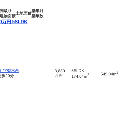
間取り
築年月
土地面積
建物面積
築年数
万円 5SLDK
町字梨木西
5SLDK
3,880
2
549.04m
2
万円
徒歩20分
174.04m