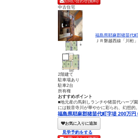
お問い合わせ(無料)
中古住宅
福島県耶麻郡猪苗代
ＪＲ磐越西線「川桁」
2階建て
駐車場あり
駐車2台
所有権
おすすめポイント
■地元産の馬刺しランチや猪苗代ハーブ
には観音寺川が華やかに彩られ、幻想的
福島県耶麻郡猪苗代町字堤 200万円 
お気に入りに追加
見学予約をする