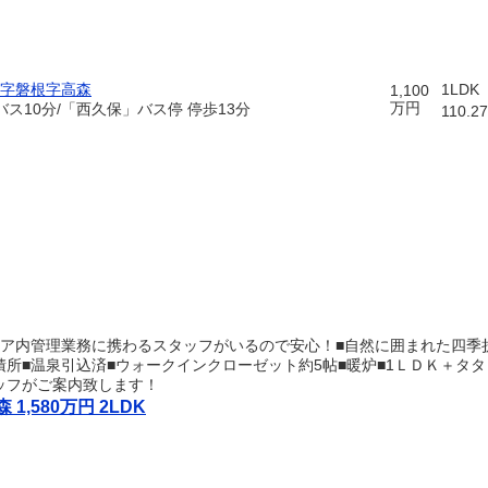
字磐根字高森
1LDK
1,100
万円
バス10分/「西久保」バス停 停歩13分
110.2
リア内管理業務に携わるスタッフがいるので安心！■自然に囲まれた四季
所■温泉引込済■ウォークインクローゼット約5帖■暖炉■1ＬＤＫ＋タ
ッフがご案内致します！
,580万円 2LDK