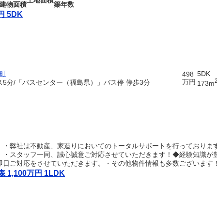
土地面積
建物面積
築年数
 5DK
町
5DK
498
万円
ス5分/「バスセンター（福島県）」バス停 停歩3分
173m
！・弊社は不動産、家造りにおいてのトータルサポートを行っておりま
。・スタッフ一同、誠心誠意ご対応させていただきます！◆経験知識が
即日ご対応をさせていただきます。・その他物件情報も多数ございます
,100万円 1LDK