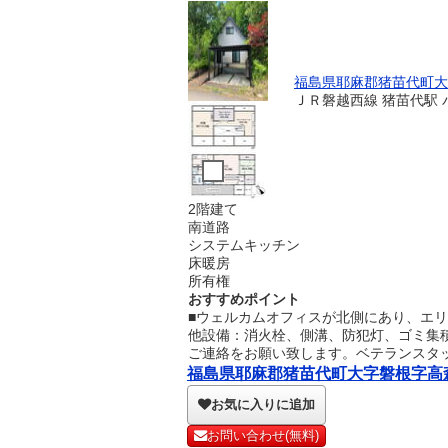
福島県耶麻郡猪苗代町大
ＪＲ磐越西線 猪苗代駅 
2階建て
南道路
システムキッチン
床暖房
所有権
おすすめポイント
■ウェルカムオフィスが北側にあり、エ
他設備：消火栓、側溝、防犯灯、ゴミ集積
ご連絡をお願い致します。ベテランスタ
福島県耶麻郡猪苗代町大字磐根字高森 1
お気に入りに追加
お問い合わせ(無料)