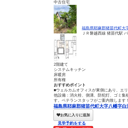
中古住宅
福島県耶麻郡猪苗代町大
ＪＲ磐越西線 猪苗代駅 バ
2階建て
システムキッチン
床暖房
所有権
おすすめポイント
■ウェルカムオフィスが東側にあり、エ
他設備：消火栓、側溝、防犯灯、ゴミ集積
す。ベテランスタッフがご案内致します
福島県耶麻郡猪苗代町大字八幡字白津 
お気に入りに追加
見学予約をする