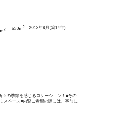
2
2012年9月(築14年)
530m
2
7m
折々の季節を感じるロケーション！■その
タミスペース■内覧ご希望の際には、事前に