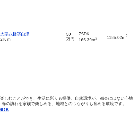
町大字八幡字白津
7SDK
50
2
1185.02m
2
万円
2Ｋｍ
166.39m
園楽しむことができ、生活に彩りも提供。自然環境が、都会にはない心地
。春の訪れを家族で楽しめる、地域とのつながりも育める環境です。
6DK