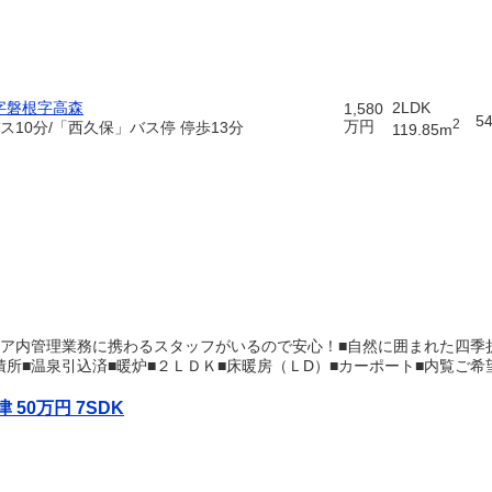
字磐根字高森
2LDK
1,580
5
2
万円
ス10分/「西久保」バス停 停歩13分
119.85m
リア内管理業務に携わるスタッフがいるので安心！■自然に囲まれた四季
所■温泉引込済■暖炉■２ＬＤＫ■床暖房（ＬD）■カーポート■内覧ご
！
50万円 7SDK