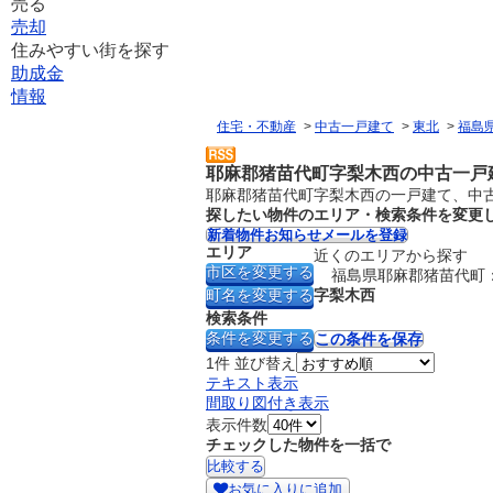
売る
売却
住みやすい街を探す
助成金
情報
住宅・不動産
>
中古一戸建て
>
東北
>
福島
耶麻郡猪苗代町字梨木西の中古一戸
耶麻郡猪苗代町字梨木西の一戸建て、中古
探したい物件のエリア・検索条件を変更
エリア
近くのエリアから探す
市区を変更する
福島県耶麻郡猪苗代町
町名を変更する
字梨木西
検索条件
条件を変更する
この条件を保存
1
件
並び替え
テキスト表示
間取り図付き表示
表示件数
チェックした物件を一括で
お気に入りに追加