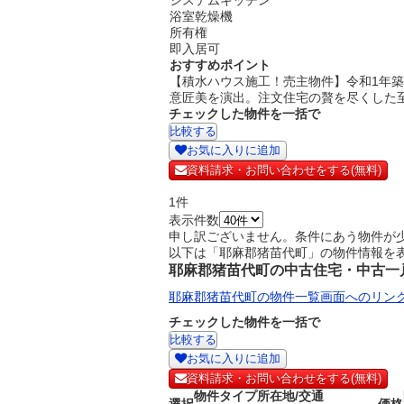
システムキッチン
浴室乾燥機
所有権
即入居可
おすすめポイント
【積水ハウス施工！売主物件】令和1年
意匠美を演出。注文住宅の贅を尽くした
チェックした物件を一括で
お気に入りに追加
資料請求・お問い合わせをする(無料)
1
件
表示件数
申し訳ございません。条件にあう物件が
以下は「耶麻郡猪苗代町」の物件情報を
耶麻郡猪苗代町の中古住宅・中古一
耶麻郡猪苗代町の物件一覧画面へのリン
チェックした物件を一括で
お気に入りに追加
資料請求・お問い合わせをする(無料)
物件タイプ
所在地/交通