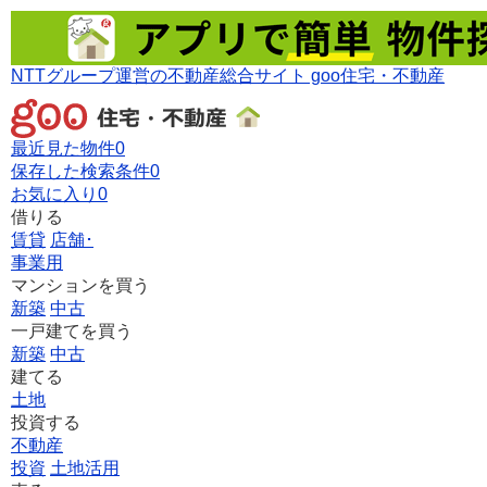
NTTグループ運営の不動産総合サイト goo住宅・不動産
最近見た物件
0
保存した検索条件
0
お気に入り
0
借りる
賃貸
店舗･
事業用
マンションを買う
新築
中古
一戸建てを買う
新築
中古
建てる
土地
投資する
不動産
投資
土地活用