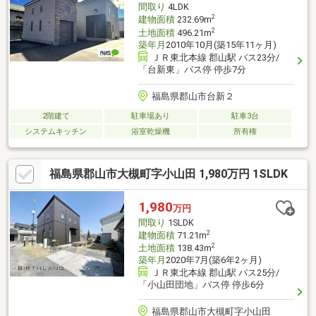
間取り
4LDK
ｈｎｅｔ」でＩＤ検索！
2
建物面積
232.69m
2
土地面積
496.21m
築年月
2010年10月(築15年11ヶ月)
ＪＲ東北本線 郡山駅 バス23分/
「台新東」バス停 停歩7分
福島県郡山市台新２
2階建て
駐車場あり
駐車3台
システムキッチン
浴室乾燥機
所有権
福島県郡山市大槻町字小山田 1,980万円 1SLDK
1,980
万円
間取り
1SLDK
2
建物面積
71.21m
2
土地面積
138.43m
築年月
2020年7月(築6年2ヶ月)
ＪＲ東北本線 郡山駅 バス25分/
「小山田団地」バス停 停歩6分
福島県郡山市大槻町字小山田