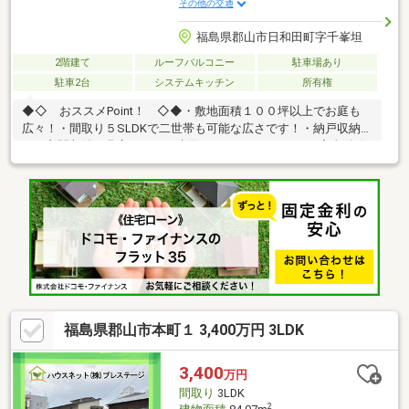
その他の交通
福島県郡山市日和田町字千峯坦
2階建て
ルーフバルコニー
駐車場あり
駐車2台
システムキッチン
所有権
◆◇ おススメPoint！ ◇◆・敷地面積１００坪以上でお庭も
広々！・間取り５SLDKで二世帯も可能な広さです！・納戸収納付
き！玄関収納も豊富です！・水回りがまとまっており、家事動線
良好！・南向き日当たり良好、閑静な住宅街！〈周辺環境〉日和
田小学校・・・徒歩２７分日和田中学校・・・徒歩３６分ローソ
ン 郡山日和田店・・・徒歩３分ヨークベニマル 日和田店・・・徒
歩１８分◆『頭金 0円』『車のローンが残ってる』『転職したば
かり』そんな方もご購入可能です！◆経験豊富な弊社スタッフが
ご購入のサポートを致します！◆平日、土日祝、夜間やお仕事帰
りでも内覧可
福島県郡山市本町１ 3,400万円 3LDK
3,400
万円
間取り
3LDK
2