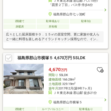
ＪＲ東北本線 郡山駅 バス15分/
「図景２丁目」バス停 停歩6分
福島県郡山市七ッ池町
2階建て
駐車場あり
駐車3台
床暖房
所有権
広々とした延床面積９０．１５㎡の居室空間、更に家族や友人ら
と一緒に料理を楽しめるアイランドキッチン採用なので、インテ
リア雑誌で見るような余裕ある空間が魅力です。
福島県郡山市横塚５ 4,670万円 5SLDK
4,670
万円
間取り
5SLDK
2
建物面積
166.28m
2
土地面積
329.19m
築年月
2017年2月(築9年7ヶ月)
ＪＲ東北本線 郡山駅 徒歩21分
福島県郡山市横塚５
2階建て
ルーフバルコニー
駐車場あり