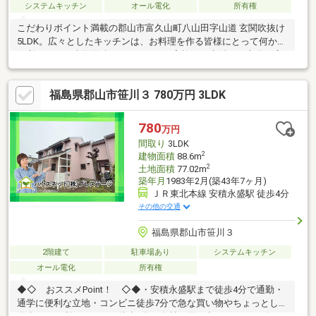
システムキッチン
オール電化
所有権
こだわりポイント満載の郡山市富久山町八山田字山道 玄関吹抜け
5LDK。広々としたキッチンは、お料理を作る皆様にとって何かと
便利ですよ。建物面積が209.22㎡でご家族での生活にも十分な広
さの物件はこちらです。広々とした庭、広々とした部屋では、お
子様が遊ぶには十分すぎるお家です。当社スタッフが郡山市や東
福島県郡山市笹川３ 780万円 3LDK
北本線日和田付近の一戸建て探しをサポートいたします。お気軽
に地域の情報などもお尋ねください。
780
万円
間取り
3LDK
2
建物面積
88.6m
2
土地面積
77.02m
築年月
1983年2月(築43年7ヶ月)
ＪＲ東北本線 安積永盛駅 徒歩4分
その他の交通
福島県郡山市笹川３
2階建て
駐車場あり
システムキッチン
オール電化
所有権
◆◇ おススメPoint！ ◇◆・安積永盛駅まで徒歩4分で通勤・
通学に便利な立地・コンビニ徒歩7分で急な買い物やちょっとした