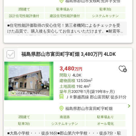
福島県郡山市安積町荒井字安倍
2階建て
駐車場あり
駐車3台
設計住宅性能評価付
建設住宅性能評価付
システムキッチン
■住宅性能評価取得の安心住宅！第三者機関によるチェックを受
けた品質で、購入後も安心してお住まいいただけます。■耐震等
級3＋制振装置搭載！消防署や警察署など防災拠点と同等の最高等
級の耐震性能に加え、繰り返しの地震の揺れを軽減する制振装置
を採用しています。■オール電化仕様！ガス基本料金が不要で光
福島県郡山市富田町字町畑 3,480万円 4LDK
熱費管理もラクラク。IHクッキングヒーター採用で火を使わず安
心です。■駐車スペース3台分確保！ご夫婦それぞれのお車や来客
用駐車場としても活用できるゆとりのカースペースです。■子育
3,480
万円
て世帯にもおすすめ！地震に強い構造と家族のコミュニケーショ
間取り
4LDK
ンを育む間取りを兼ね備えた住まいです。
2
建物面積
125.03m
2
土地面積
192.4m
築年月
2007年1月(築19年8ヶ月)
ＪＲ磐越西線 郡山富田駅 徒歩31分
福島県郡山市富田町字町畑
2階建て
南道路
駐車場あり
駐車3台
システムキッチン
オール電化
■大島小学校・・・徒歩16分■郡山第六中学校・・・徒歩7分・駐