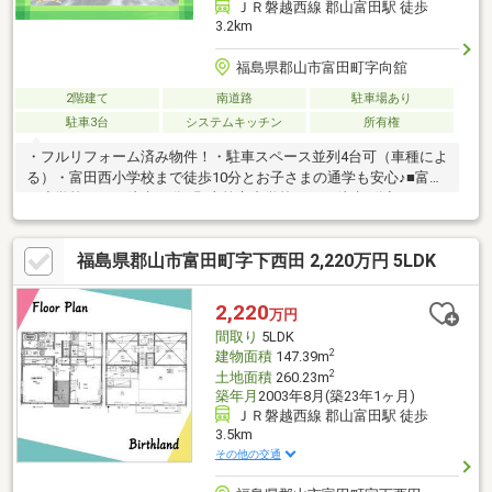
ＪＲ磐越西線 郡山富田駅 徒歩
3.2km
福島県郡山市富田町字向舘
2階建て
南道路
駐車場あり
駐車3台
システムキッチン
所有権
・フルリフォーム済み物件！・駐車スペース並列4台可（車種によ
る）・富田西小学校まで徒歩10分とお子さまの通学も安心♪■富田
西小学校・・・徒歩10分■郡山第六中学校・・・徒歩7分初めての
住宅購入だからこそ、お家の事・銀行の事、解りやすくサポート
いたします。◆『頭金 0円』『車のローンが残ってる』『転職し
福島県郡山市富田町字下西田 2,220万円 5LDK
たばかり』そんな方もご購入可能です！◆経験豊富な弊社スタッ
フがご購入のサポートを致します！◆平日、土日祝、夜間やお仕
事帰りでも内覧可ＬＩＮＥからもお気軽にお問い合わせできます♪
2,220
万円
間取り
5LDK
2
建物面積
147.39m
2
土地面積
260.23m
築年月
2003年8月(築23年1ヶ月)
ＪＲ磐越西線 郡山富田駅 徒歩
3.5km
その他の交通