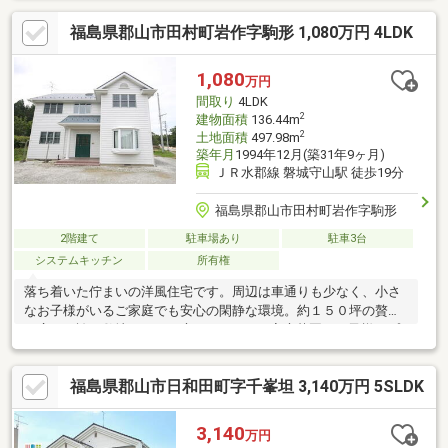
福島県郡山市田村町岩作字駒形 1,080万円 4LDK
1,080
万円
間取り
4LDK
2
建物面積
136.44m
2
土地面積
497.98m
築年月
1994年12月(築31年9ヶ月)
ＪＲ水郡線 磐城守山駅 徒歩19分
福島県郡山市田村町岩作字駒形
2階建て
駐車場あり
駐車3台
システムキッチン
所有権
落ち着いた佇まいの洋風住宅です。周辺は車通りも少なく、小さ
なお子様がいるご家庭でも安心の閑静な環境。約１５０坪の贅沢
な広さを誇る敷地です。お庭でのＢＢＱや家庭菜園、お子様のプ
ール遊び、あるいはドッグランなど、家族の「やりたい」がすべ
て叶います。都会の喧騒を離れ、静かで開放感あふれる新生活を
福島県郡山市日和田町字千峯坦 3,140万円 5SLDK
ここでスタートしませんか？
3,140
万円