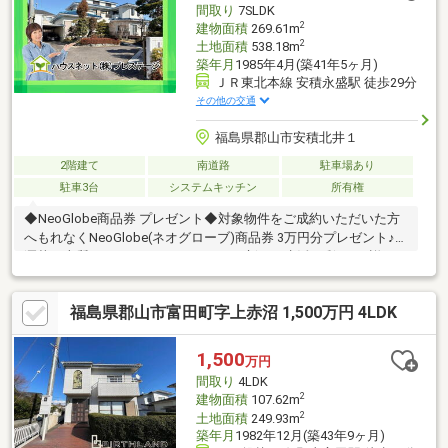
間取り
7SLDK
2
建物面積
269.61m
2
土地面積
538.18m
築年月
1985年4月(築41年5ヶ月)
ＪＲ東北本線 安積永盛駅 徒歩29分
その他の交通
福島県郡山市安積北井１
2階建て
南道路
駐車場あり
駐車3台
システムキッチン
所有権
◆NeoGlobe商品券 プレゼント◆対象物件をご成約いただいた方
へもれなくNeoGlobe(ネオグローブ)商品券 3万円分プレゼント♪お
洒落で上質なファッションアイテムで新しい生活に彩りを♪詳細は
スタッフまでお問い合わせください♪◆おススメPoint！◆・敷地
162坪・建物81坪 ゆとりの大型邸宅・7LDK＋3S＋地下室の贅沢
福島県郡山市富田町字上赤沼 1,500万円 4LDK
な間取り (1階:3LDK＋S／2階:4＋2S／地下室付き)・納戸2室・
書斎1室で多彩な用途に対応・トイレは全部で3ヶ所・ご家族が多
い世帯や二世帯住宅としてもご検討ください◆周辺環境◆・安積
1,500
万円
第一小学校 徒歩約13分・安積中学校 徒歩約14分
間取り
4LDK
2
建物面積
107.62m
2
土地面積
249.93m
築年月
1982年12月(築43年9ヶ月)