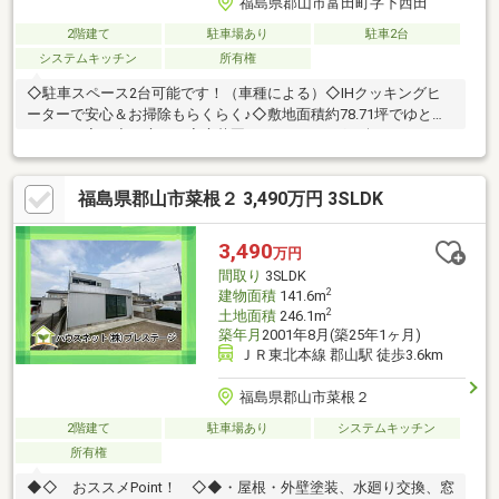
福島県郡山市富田町字下西田
2階建て
駐車場あり
駐車2台
システムキッチン
所有権
◇駐車スペース2台可能です！（車種による）◇IHクッキングヒ
ーターで安心＆お掃除もらくらく♪◇敷地面積約78.71坪でゆとり
のあるお家！◇お庭では家庭菜園やガーデニングを楽しむことが
できます！リフォームのご相談も承っておりますので、お気軽に
お問い合わせください(^^♪※図面と現況が異なる場合は現況優先と
福島県郡山市菜根２ 3,490万円 3SLDK
させていただきます。【周辺環境】富田西小学校：徒歩7分第六中
学校：徒歩11分ファミリーマート 郡山西田店：徒歩3分ヨークベ
ニマル片平店：徒歩16分カワチ薬品富田店：徒歩14分JR東北本線
3,490
万円
「郡山」駅までバス27分 バス停「富田親水広場」まで徒歩10分
間取り
3SLDK
2
建物面積
141.6m
2
土地面積
246.1m
築年月
2001年8月(築25年1ヶ月)
ＪＲ東北本線 郡山駅 徒歩3.6km
福島県郡山市菜根２
2階建て
駐車場あり
システムキッチン
所有権
◆◇ おススメPoint！ ◇◆・屋根・外壁塗装、水廻り交換、窓