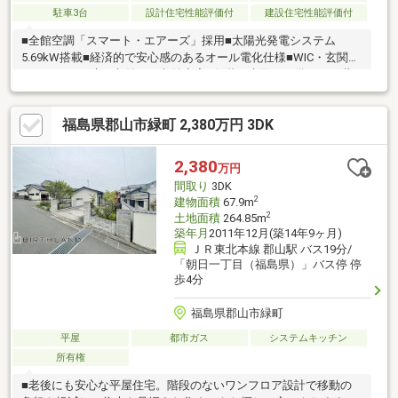
駐車3台
設計住宅性能評価付
建設住宅性能評価付
■全館空調「スマート・エアーズ」採用■太陽光発電システム
5.69kW搭載■経済的で安心感のあるオール電化仕様■WIC・玄関ク
ローゼット・床下収納など収納充実■各階に水回りを備え、二世
帯居住にも対応■ステンレス製物干しポール付きの家事室■個室が
充実し、リモートワークにも活用可能■開口部に雨戸を設置し、
福島県郡山市緑町 2,380万円 3DK
防犯・荒天対策にも配慮■約99坪の広い敷地■駐車6台可能（車種
による）■2台用カーポートを北側・南側2か所設置済み■イナバ製
バイク保管庫・物置付き■トヨタホームの「60年長期保証」継承
2,380
万円
可能（所定の手続きあり）
間取り
3DK
2
建物面積
67.9m
2
土地面積
264.85m
築年月
2011年12月(築14年9ヶ月)
ＪＲ東北本線 郡山駅 バス19分/
「朝日一丁目（福島県）」バス停 停
歩4分
福島県郡山市緑町
平屋
都市ガス
システムキッチン
所有権
■老後にも安心な平屋住宅。階段のないワンフロア設計で移動の