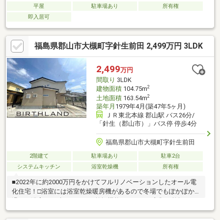
平屋
駐車場あり
所有権
即入居可
福島県郡山市大槻町字針生前田 2,499万円 3LDK
2,499
万円
間取り
3LDK
2
建物面積
104.75m
2
土地面積
163.54m
築年月
1979年4月(築47年5ヶ月)
ＪＲ東北本線 郡山駅 バス26分/
「針生（郡山市）」バス停 停歩4分
福島県郡山市大槻町字針生前田
2階建て
駐車場あり
駐車2台
システムキッチン
浴室乾燥機
所有権
■2022年に約2000万円をかけてフルリノベーションしたオール電
化住宅！□浴室には浴室乾燥暖房機があるので冬場でもぽかぽか
温かい浴室！雨続きの日には乾燥機能でしっかり衣類の乾燥も！
■キッチンにはビルドイン式の食器洗い乾燥機設置済み！日常生
活での家事の負担を軽減し、光熱費も総合的に安くなる嬉しい機