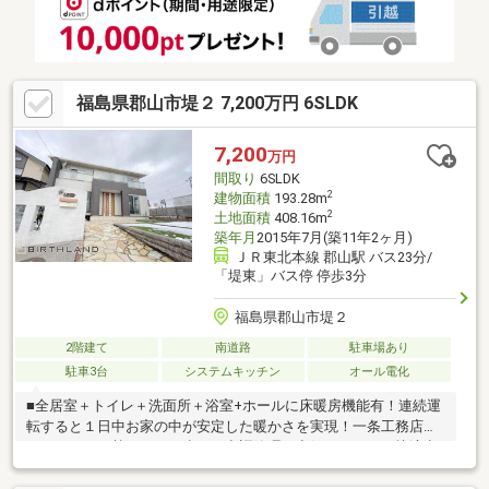
福島県郡山市堤２ 7,200万円 6SLDK
7,200
万円
間取り
6SLDK
2
建物面積
193.28m
2
土地面積
408.16m
築年月
2015年7月(築11年2ヶ月)
ＪＲ東北本線 郡山駅 バス23分/
「堤東」バス停 停歩3分
福島県郡山市堤２
2階建て
南道路
駐車場あり
駐車3台
システムキッチン
オール電化
■全居室＋トイレ＋洗面所＋浴室+ホールに床暖房機能有！連続運
転すると１日中お家の中が安定した暖かさを実現！一条工務店の
ロスガードで熱のロスを少なく空調管理で空気がきれいな快適空
間！□住宅とは別に建築確認取得済みの70.42㎡の大きなガレージ
付き！車が4台入る贅沢な広さ！■1階には16.5帖のLDKに加えて9