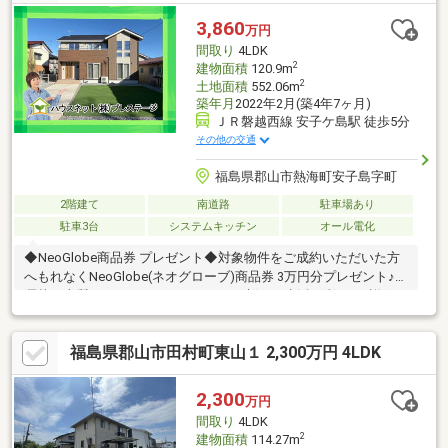
3,860
万円
間取り
4LDK
2
建物面積
120.9m
2
土地面積
552.06m
築年月
2022年2月(築4年7ヶ月)
ＪＲ磐越西線 安子ケ島駅 徒歩5分
その他の交通
福島県郡山市熱海町安子島字町
2階建て
南道路
駐車場あり
駐車3台
システムキッチン
オール電化
◆NeoGlobe商品券 プレゼント◆対象物件をご成約いただいた方
へもれなくNeoGlobe(ネオグローブ)商品券 3万円分プレゼント♪お
洒落で上質なファッションアイテムで新しい生活に彩りを♪詳細は
スタッフまでお問い合わせください♪◆おススメPoint！◆・2022
年竣工の築浅物件・ウェルズホーム施工のオール電化住宅・安子
福島県郡山市田村町東山１ 2,300万円 4LDK
ヶ島駅まで400ｍ♪通勤・通学・お出かけにも◎・小学校まで目と
鼻の先の学チカ♪小さなお子様も無理なく通学・166坪の壮大な敷
地。広い庭でお子様も安心して外遊び♪2台用のカーポート付◆周
2,300
万円
辺環境◆・安子島小学校 徒歩約2分・熱海中学校 徒歩約27分
間取り
4LDK
2
建物面積
114.27m