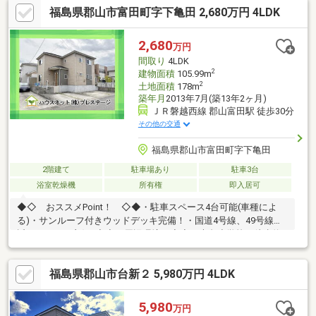
福島県郡山市富田町字下亀田 2,680万円 4LDK
器！□玄関横の駐車スペースにはカーポートあり、雨の日でも最
小限の移動で車に乗り入れできます！■お庭側は人工芝が敷かれ
ています！□物置もあるのでお庭のお掃除道具やカー用品などし
2,680
万円
っかり収納！■まずは実際に現地を見てみませんか？ご見学受付
間取り
4LDK
中！
2
建物面積
105.99m
2
土地面積
178m
築年月
2013年7月(築13年2ヶ月)
ＪＲ磐越西線 郡山富田駅 徒歩30分
その他の交通
福島県郡山市富田町字下亀田
2階建て
駐車場あり
駐車3台
浴室乾燥機
所有権
即入居可
◆◇ おススメPoint！ ◇◆・駐車スペース4台可能(車種によ
る)・サンルーフ付きウッドデッキ完備！・国道4号線、49号線至
近でアクセス良好♪◆◇ 周辺環境 ◇◆・大島小学校 徒歩約
11分・第六中学校 徒歩約12分・ミニストップ 郡山亀田店 徒歩
約9分・ヨークタウン桑野 徒歩約14分◆『頭金 0円』『車のロー
福島県郡山市台新２ 5,980万円 4LDK
ンが残ってる』『転職したばかり』そんな方もご購入可能です◆
経験豊富な弊社スタッフがご購入のサポートを致します◆平日、
土日祝、夜間やお仕事帰りでも内覧可ＬＩＮＥからもお問い合わ
5,980
万円
せできます♪ＬＩＮＥの「友だち追加」→「＠ｐｒｅｓｔｉｇｅ－