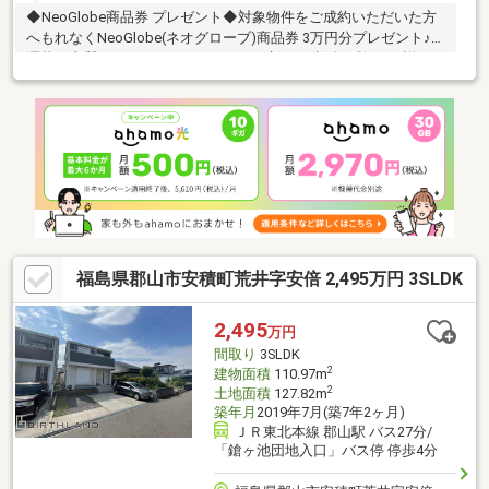
◆NeoGlobe商品券 プレゼント◆対象物件をご成約いただいた方
へもれなくNeoGlobe(ネオグローブ)商品券 3万円分プレゼント♪お
洒落で上質なファッションアイテムで新しい生活に彩りを♪詳細は
スタッフまでお問い合わせください♪◆おススメPoint！◆・太陽
光発電システム4.0Ｋ、蓄電池5.6ｋｗｈ・安心のオール電化住宅
♪・駐車スペース縦列２台・全居室収納がついているのでスッキリ
片付きます◆周辺環境◆・行健小学校 徒歩約22分・行健中学
校 徒歩約33分◆弊社の強み◆・経験豊富な弊社スタッフがご購
入のサポートを致します・平日、土日祝、夜間やお仕事帰りでも
内覧可
福島県郡山市安積町荒井字安倍 2,495万円 3SLDK
2,495
万円
間取り
3SLDK
2
建物面積
110.97m
2
土地面積
127.82m
築年月
2019年7月(築7年2ヶ月)
ＪＲ東北本線 郡山駅 バス27分/
「鎗ヶ池団地入口」バス停 停歩4分