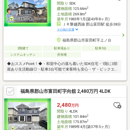
間取り
5DK
2
建物面積
125.66m
2
土地面積
269.8m
築年月
1983年1月(築43年8ヶ月)
ＪＲ磐越西線 郡山富田駅 徒歩38分
その他の交通
福島県郡山市富田町字上ノ台
2階建て
駐車場あり
駐車3台
システムキッチン
所有権
◆おススメPoint！◆・和室中心の落ち着いた5DK住宅・1階に3部
屋あり生活動線◎・駐車3台可能で来客時も安心・ザ・ビックエク
スプレス富田店徒歩13分◆周辺環境◆・富田小学校 徒歩約10
分・富田中学校 徒歩約27分・セブンイレブン郡山富田西 徒歩
約15分◆弊社の強み◆・経験豊富な弊社スタッフがご購入のサポ
福島県郡山市富田町字向舘 2,480万円 4LDK
ートを致します・オプション工事もワンストップ対応で理想の住
まいに仕上げます・LINEで問い合わせ→＠ｐｒｅｓｔｉｇｅ－ｈ
ｎｅｔでＩＤ検索・『頭金 0円』『車のローンが残ってる』『転
2,480
万円
職したばかり』そんな方もご購入可能です
間取り
4LDK
2
建物面積
101.84m
2
土地面積
175.87m
築年月
1989年4月(築37年5ヶ月)