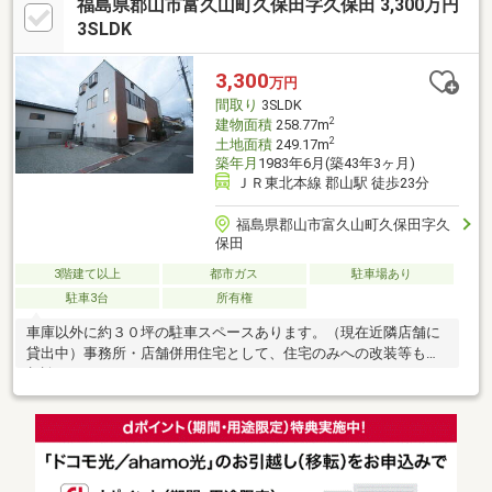
福島県郡山市富久山町久保田字久保田 3,300万円
3SLDK
3,300
万円
間取り
3SLDK
2
建物面積
258.77m
2
土地面積
249.17m
築年月
1983年6月(築43年3ヶ月)
ＪＲ東北本線 郡山駅 徒歩23分
福島県郡山市富久山町久保田字久
保田
3階建て以上
都市ガス
駐車場あり
駐車3台
所有権
車庫以外に約３０坪の駐車スペースあります。（現在近隣店舗に
貸出中）事務所・店舗併用住宅として、住宅のみへの改装等もご
相談ください。