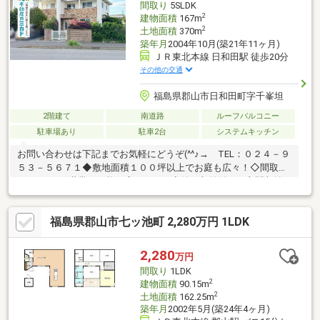
間取り
5SLDK
2
建物面積
167m
2
土地面積
370m
築年月
2004年10月(築21年11ヶ月)
ＪＲ東北本線 日和田駅 徒歩20分
その他の交通
福島県郡山市日和田町字千峯坦
2階建て
南道路
ルーフバルコニー
駐車場あり
駐車2台
システムキッチン
お問い合わせは下記までお気軽にどうぞ(^^♪→ TEL：０２４－９
５３－５６７１◆敷地面積１００坪以上でお庭も広々！◇間取り
５SLDKで二世帯も可能な広さです！◆納戸収納付き！玄関収納
も豊富です！◇水回りがまとまっており、家事動線良好！◆南向
き日当たり良好、閑静な住宅街！〈周辺環境〉日和田小学
福島県郡山市七ッ池町 2,280万円 1LDK
校・・・徒歩２７分日和田中学校・・・徒歩３６分ローソン 郡山
日和田店・・・徒歩３分ヨークベニマル 日和田店・・・徒歩１８
分ツルハドラッグ郡山日和田店・・・徒歩１５分LINEでのお問い
2,280
万円
合わせも受付中です♪ホーム画面右上の友だち追加→検索→IDで
間取り
1LDK
『＠６９２ｂｂｌｍｌ』を検索！
2
建物面積
90.15m
2
土地面積
162.25m
築年月
2002年5月(築24年4ヶ月)