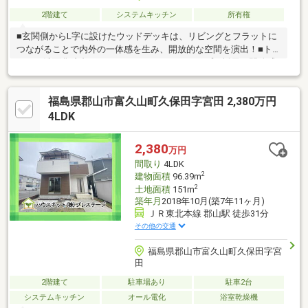
2階建て
システムキッチン
所有権
■玄関側からL字に設けたウッドデッキは、リビングとフラットに
つながることで内外の一体感を生み、開放的な空間を演出！■ト
イレと洗面化粧台はアメリカンセパレートタイプを採用。開放感
とホテルライクな雰囲気が調和した、統一感のある洗練された空
間です。■廊下を設けず空間を最大限に活かした間取り設計。リ
福島県郡山市富久山町久保田字宮田 2,380万円
ビングの一角に広がる吹き抜けには照明を備え、2階だけではなく
やわらかな光がリビング側も心地よく照らします。■まずは実際
4LDK
にご覧になって現地の雰囲気を感じ取ってみませんか？随時ご見
学予約受付中！お気軽にお問い合わせください！
2,380
万円
間取り
4LDK
2
建物面積
96.39m
2
土地面積
151m
築年月
2018年10月(築7年11ヶ月)
ＪＲ東北本線 郡山駅 徒歩31分
その他の交通
福島県郡山市富久山町久保田字宮
田
2階建て
駐車場あり
駐車2台
システムキッチン
オール電化
浴室乾燥機