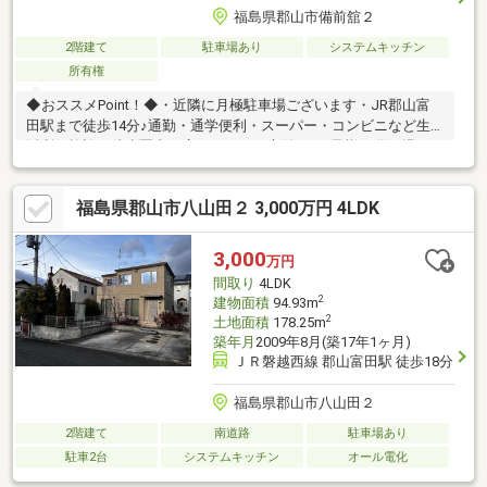
福島県郡山市備前舘２
2階建て
駐車場あり
システムキッチン
所有権
◆おススメPoint！◆・近隣に月極駐車場ございます・JR郡山富
田駅まで徒歩14分♪通勤・通学便利・スーパー・コンビニなど生
活利便施設が徒歩圏内・広々としたお庭付き♪お子様の遊び場にも
◎・ファミリーに嬉しい4LDKのゆとりある間取り・小・中学校が
近く子育て世帯にもおすすめ・暮らしやすさと利便性を兼ね備え
福島県郡山市八山田２ 3,000万円 4LDK
た住環境◆周辺環境◆・富田東小学校 徒歩約12分・富田中学
校 徒歩約8分◆弊社の強み◆・経験豊富な弊社スタッフがご購
入のサポートを致します！・LINEで問い合わせ→＠ｐｒｅｓｔｉ
3,000
万円
ｇｅ－ｈｎｅｔでＩＤ検索
間取り
4LDK
2
建物面積
94.93m
2
土地面積
178.25m
築年月
2009年8月(築17年1ヶ月)
ＪＲ磐越西線 郡山富田駅 徒歩18分
福島県郡山市八山田２
2階建て
南道路
駐車場あり
駐車2台
システムキッチン
オール電化