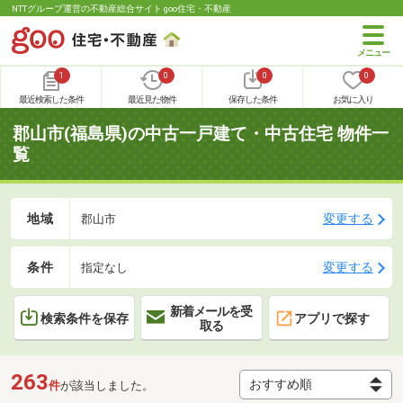
NTTグループ運営の不動産総合サイト goo住宅・不動産
1
0
0
0
最近検索した条件
最近見た物件
保存した条件
お気に入り
郡山市(福島県)の中古一戸建て・中古住宅 物件一
覧
地域
変更する
郡山市
条件
変更する
指定なし
新着メールを受
検索条件を保存
アプリで探す
取る
263
件
が該当しました。