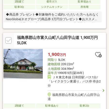
2階建て
都市ガス
駐車場あり
駐車3台
システムキッチン
所有権
◆商品券 プレゼント◆対象物件をご成約いただいた方へもれなく
NeoGlobe(ネオグローブ)商品券 3万円分プレゼント◆おススメ
Point◆・地震に強い家！アラミドシートによる基礎補強をを施し
ています・防湿・防蟻に優れたテクノガード工法でチャコールペ
イント2回施工済・バリアフリー仕様にリフォーム済。介護に適し
福島県郡山市富久山町八山田字山道 1,900万円
た洋室を備えた住まい・お風呂・トイレともに車椅子での利用に
対応・トイレは合計3か所！介護用＋1F・2Fに設置・お風呂には
5LDK
TV＆パナソニック「酸素美泡湯」・お風呂・洗面所にヒートショ
ック対策の暖房・温水ルームヒーター完備！・小さなお子様やご
1,900
万円
高齢の方にも配慮した住まい
間取り
5LDK
2
建物面積
209.22m
2
土地面積
304.99m
築年月
1990年9月(築36年)
ＪＲ東北本線 日和田駅 バス1分/
「レイクタウン東通り」バス停 停歩2
分
福島県郡山市富久山町八山田字山
道
2階建て
駐車場あり
駐車2台