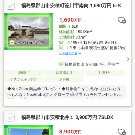
福島県郡山市安積町笹川字南向 1,690万円 6LK
帖のDKもあります。玄関は1つですが、2世帯にも対応できます！
2階に洗面所と洗濯機置場、1階にももちろん洗面所と洗濯機置場
有！□屋根はソーラーパネル葺で屋根の全面が太陽光パネル！
1,690
万円
16.6kW！光熱費を大幅に低減できる容量です！まずはお気軽にお
間取り
6LK
問い合わせください！
2
建物面積
150.09m
2
土地面積
307m
築年月
1987年12月(築38年9ヶ月)
ＪＲ東北本線 安積永盛駅 徒歩28分
その他の交通
福島県郡山市安積町笹川字南向
2階建て
駐車場あり
駐車3台
システムキッチン
所有権
◆NeoGlobe商品券 プレゼント◆対象物件をご成約いただいた方
へもれなくNeoGlobe(ネオグローブ)商品券 3万円分プレゼント♪お
洒落で上質なファッションアイテムで新しい生活に彩りを♪詳細は
スタッフまでお問い合わせくださいこちらの物件から徒歩約3分
(180m)の場所(安積町笹川字中ノ渡戸)にある27.56㎡の土地も売買
福島県郡山市安積北井１ 3,900万円 7SLDK
対象となります。お車2～３台はとめられる広さです。(売買面積
307㎡＋27.56㎡ )◆おススメPoint◆・国道4号線へのアクセス良
好・南向き陽当たり良好、角地☆接道6ｍ以上◆周辺環境◆安積
3,900
万円
第三小学校 徒歩約19分安積第二中学校 徒歩約27分