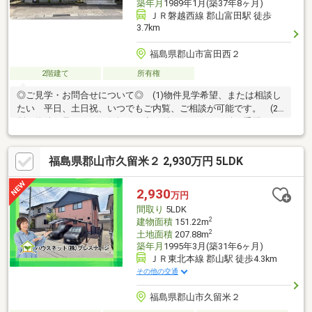
築年月
1989年1月(築37年8ヶ月)
ＪＲ磐越西線 郡山富田駅 徒歩
3.7km
福島県郡山市富田西２
2階建て
所有権
◎ご見学・お問合せについて◎ (1)物件見学希望、または相談し
たい 平日、土日祝、いつでもご内覧、ご相談が可能です。 (2)
別の物件も見たい お気軽にお申し付けください。鍵の手配をさ
せて頂きます。 (3)住宅ローンが不安 「借りれるかが不安」多
くの方が初めに感じ不安だからこそ「借りれる額」や「借りてい
福島県郡山市久留米２ 2,930万円 5LDK
い金額」の算出、銀行選択の方法などご相談可能です。
2,930
万円
間取り
5LDK
2
建物面積
151.22m
2
土地面積
207.88m
築年月
1995年3月(築31年6ヶ月)
ＪＲ東北本線 郡山駅 徒歩4.3km
その他の交通
福島県郡山市久留米２