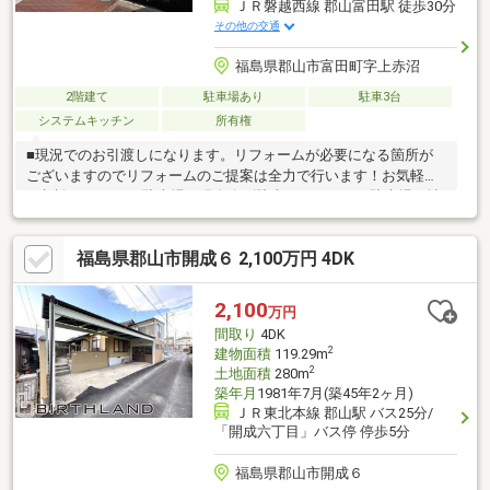
ＪＲ磐越西線 郡山富田駅 徒歩30分
その他の交通
福島県郡山市富田町字上赤沼
2階建て
駐車場あり
駐車3台
システムキッチン
所有権
■現況でのお引渡しになります。リフォームが必要になる箇所が
ございますのでリフォームのご提案は全力で行います！お気軽に
ご相談ください♪■駐車場が現在縦列駐車になります。駐車場の拡
張工事のお見積もりもご相談ください！
福島県郡山市開成６ 2,100万円 4DK
2,100
万円
間取り
4DK
2
建物面積
119.29m
2
土地面積
280m
築年月
1981年7月(築45年2ヶ月)
ＪＲ東北本線 郡山駅 バス25分/
「開成六丁目」バス停 停歩5分
福島県郡山市開成６