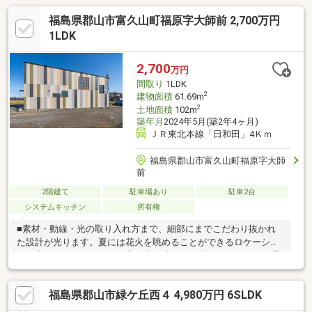
福島県郡山市富久山町福原字大師前 2,700万円
1LDK
2,700
万円
間取り
1LDK
2
建物面積
61.69m
2
土地面積
102m
築年月
2024年5月(築2年4ヶ月)
ＪＲ東北本線「日和田」4Ｋｍ
福島県郡山市富久山町福原字大師
前
2階建て
駐車場あり
駐車2台
システムキッチン
所有権
■素材・動線・光の取り入れ方まで、細部にまでこだわり抜かれ
た設計が光ります。夏には花火を眺めることができるロケーショ
ン。家にいながらにして、非日常を味わえる贅沢なひとときが手
に入ります。■縦方向の空間に広がりと遊び心をプラス。階ごと
に異なる景色と用途が展開されます。
福島県郡山市緑ケ丘西４ 4,980万円 6SLDK