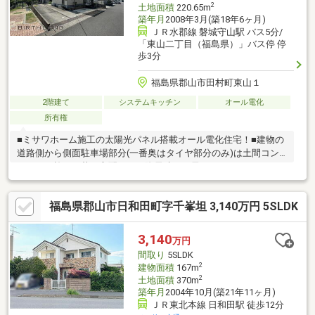
2
土地面積
220.65m
築年月
2008年3月(築18年6ヶ月)
ＪＲ水郡線 磐城守山駅 バス5分/
「東山二丁目（福島県）」バス停 停
歩3分
福島県郡山市田村町東山１
2階建て
システムキッチン
オール電化
所有権
■ミサワホーム施工の太陽光パネル搭載オール電化住宅！■建物の
道路側から側面駐車場部分(一番奥はタイヤ部分のみ)は土間コン
クリート施工！草の心配もなく降雪時にも雪かきがしやすいのも
ポイント。玄関横の1台分のみカーポート有■自然と共和した大規
模コミュニティの東山ヒルズ。49号線側に出ればブイチェーン、
福島県郡山市日和田町字千峯坦 3,140万円 5SLDK
クスリのアオキ、ツルハドラッグ、コメリ、デイリーヤマザキ、
ファミリーマートと店舗が揃っています！■本物件は集中浄化槽
となっており、管理費として4 000円/月が発生いたします。別
3,140
万円
途、町内会費8 000円/年が発生いたします。
間取り
5SLDK
2
建物面積
167m
2
土地面積
370m
築年月
2004年10月(築21年11ヶ月)
ＪＲ東北本線 日和田駅 徒歩12分