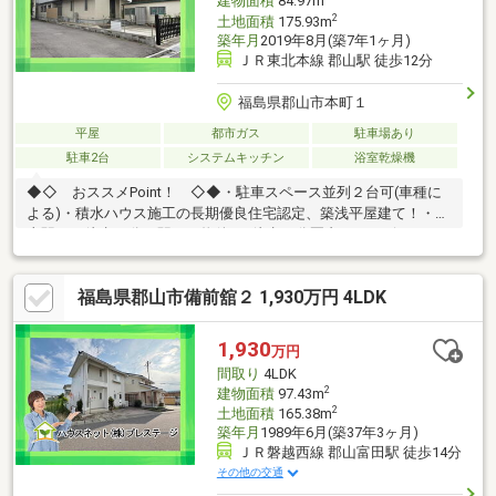
建物面積
84.97m
2
土地面積
175.93m
築年月
2019年8月(築7年1ヶ月)
ＪＲ東北本線 郡山駅 徒歩12分
福島県郡山市本町１
平屋
都市ガス
駐車場あり
駐車2台
システムキッチン
浴室乾燥機
◆◇ おススメPoint！ ◇◆・駐車スペース並列２台可(車種に
よる)・積水ハウス施工の長期優良住宅認定、築浅平屋建て！・郡
山駅まで徒歩11分の駅チカ物件♪・徒歩10分圏内にコンビニ、ス
ーパー、病院と整った住環境。◆◇ 周辺環境 ◇◆・橘小学
校 徒歩約7分・郡山第三中学校 徒歩約21分・ファミリーマー
福島県郡山市備前舘２ 1,930万円 4LDK
ト郡山本町店 徒歩約3分・ヨークタウン堤下 徒歩約10分●〇
プレステージの強み 〇●・『頭金 0円』『車のローンが残って
る』『転職したばかり』そんな方もご購入可能です！・経験豊富
1,930
万円
な弊社スタッフがご購入のサポートを致します！・平日、土日
間取り
4LDK
祝、夜間やお仕事帰りでも内覧可
2
建物面積
97.43m
2
土地面積
165.38m
築年月
1989年6月(築37年3ヶ月)
ＪＲ磐越西線 郡山富田駅 徒歩14分
その他の交通