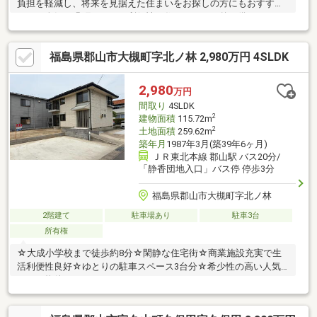
負担を軽減し、将来を見据えた住まいをお探しの方にもおすすめ
です。人気の緑町エリアで利便性と住みやすさを兼ね備えていま
す。■都市ガスエリアのため光熱費を抑えやすい点も魅力。玄関
から回遊できる使いやすい間取りを採用し、家事動線や生活動線
福島県郡山市大槻町字北ノ林 2,980万円 4SLDK
にも配慮されています。各居室は6帖以上を確保し、ゆとりある空
間でお過ごしいただけます。■洗面脱衣室は広々とした1.5坪タイ
プで、朝の身支度や洗濯も快適。駐車場は現況1台ですが、建物裏
2,980
万円
側を活用することで2台目の駐車スペース拡張もご検討いただけま
間取り
4SLDK
す。市役所や商業施設が身近な便利な住環境も魅力です。
2
建物面積
115.72m
2
土地面積
259.62m
築年月
1987年3月(築39年6ヶ月)
ＪＲ東北本線 郡山駅 バス20分/
「静香団地入口」バス停 停歩3分
福島県郡山市大槻町字北ノ林
2階建て
駐車場あり
駐車3台
所有権
☆大成小学校まで徒歩約8分☆閑静な住宅街☆商業施設充実で生
活利便性良好☆ゆとりの駐車スペース3台分☆希少性の高い人気
エリア物件！