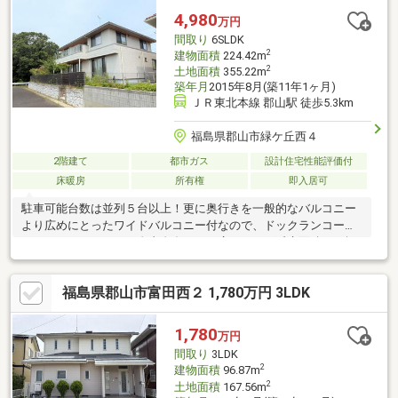
4,980
万円
間取り
6SLDK
2
建物面積
224.42m
2
土地面積
355.22m
築年月
2015年8月(築11年1ヶ月)
ＪＲ東北本線 郡山駅 徒歩5.3km
福島県郡山市緑ケ丘西４
2階建て
都市ガス
設計住宅性能評価付
床暖房
所有権
即入居可
駐車可能台数は並列５台以上！更に奥行きを一般的なバルコニー
より広めにとったワイドバルコニー付なので、ドックランコーナ
ーやヨガコーナーなど自由自在。また広々とした延床面積６７坪
の居室空間で、緑ケ丘の街並みと調和のとれた素敵なデザインも
魅力です！！是非その目で建物の質感やデザインをお確かめくだ
福島県郡山市富田西２ 1,780万円 3LDK
さい。
1,780
万円
間取り
3LDK
2
建物面積
96.87m
2
土地面積
167.56m