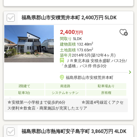
用事にも便利・スーパー徒歩9分で食材の買い出しもスムーズ・ド
ラッグストア徒歩11分で日用品や医薬品の購入も安心・生活施設
が徒歩圏内に揃い車がなくても暮らしやすい住環境◆周辺環境
福島県郡山市安積荒井本町 2,400万円 5LDK
◆・永盛小学校 1600ｍ 徒歩約20分・安積中学校 1500ｍ 徒
歩約19分◆弊社の強み◆経験豊富な弊社スタッフがご購入のサポ
ートを致しますLINEで問い合わせ→＠ｐｒｅｓｔｉｇｅ－ｈｎｅ
2,400
万円
ｔでＩＤ検索
間取り
5LDK
2
建物面積
132.48m
2
土地面積
173.65m
築年月
2014年5月(築12年4ヶ月)
ＪＲ東北本線 安積永盛駅 バス2分/
「永盛橋」バス停 停歩3分
福島県郡山市安積荒井本町
2階建て
南道路
駐車場あり
駐車3台
システムキッチン
所有権
☆安積第一小学校まで徒歩約6分 ☆国道4号線近くアクセ
ス便利☆飲食店・商業施設が充実したエリア
福島県郡山市熱海町安子島字町 3,860万円 4LDK