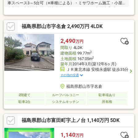
車スペース3～5台可（※車種による）・ミサワホーム施工・小屋
裏収納、玄関前収納、外部収納、パントリーなど収納充実♪初めて
の住宅購入だからこそ、お家の事・銀行の事、解りやすくサポー
トいたします。◆『頭金 0円』『車のローンが残ってる』『転職
福島県郡山市字名倉 2,490万円 4LDK
したばかり』そんな方もご購入可能です！◆経験豊富な弊社スタ
ッフがご購入のサポートを致します！◆平日、土日祝、夜間やお
仕事帰りでも内覧可ＬＩＮＥからもお気軽にお問い合わせできま
2,490
万円
す♪ＬＩＮＥの「友だち追加」→「＠ｐｒｅｓｔｉｇｅ－ｈｎｅ
間取り
4LDK
ｔ」でＩＤ検索ができます。
2
建物面積
99.77m
2
土地面積
167.05m
築年月
2014年3月(築12年6ヶ月)
ＪＲ東北本線 安積永盛駅 徒歩35分
その他の交通
福島県郡山市字名倉
2階建て
ルーフバルコニー
駐車場あり
駐車2台
システムキッチン
所有権
福島県郡山市富田町字上ノ台 1,140万円 5DK
1,140
万円