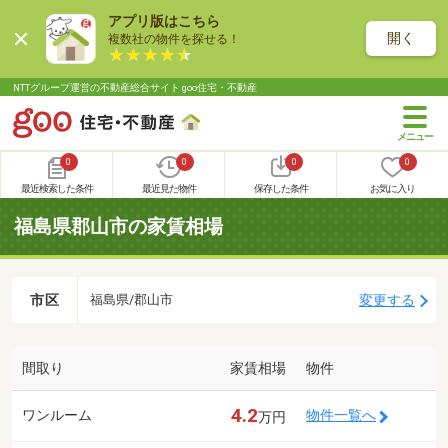
アプリ版はこちら
開く
複数社の物件を探せる！
NTTグループ運営の不動産総合サイト goo住宅・不動産
0
0
0
0
最近検索した条件
最近見た物件
保存した条件
お気に入り
福島県郡山市の家賃相場
市区
変更する
福島県/郡山市
間取り
家賃相場
物件
4.2
ワンルーム
物件一覧へ
万円