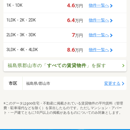
4.6
1K・1DK
物件一覧へ
万円
6.4
1LDK・2K・2DK
物件一覧へ
万円
7
2LDK・3K・3DK
物件一覧へ
万円
8.6
3LDK・4K・4LDK
物件一覧へ
万円
福島県郡山市の「
すべての賃貸物件
」を探す
市区
変更する
福島県/郡山市
※このデータはgoo住宅・不動産に掲載されている賃貸物件の平均賃料（管理
費・駐車場代などを除く）を算出したものです。ただしマンション・アパー
ト・一戸建てともに10戸以上の掲載があるものについてのみ対象とします。