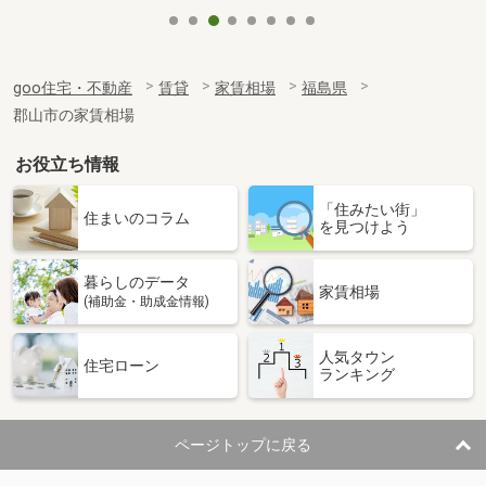
goo住宅・不動産
賃貸
家賃相場
福島県
郡山市の家賃相場
お役立ち情報
「住みたい街」
住まいのコラム
を見つけよう
暮らしのデータ
家賃相場
(補助金・助成金情報)
人気タウン
住宅ローン
ランキング
ページトップに戻る