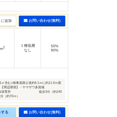
お問い合わせ(無料)
りに追加
１種低層
50%
2
1m
なし
80%
1㎡含む○南東道路公道約6.1ｍに約11.0ｍ面
。【周辺環境】・ヤマザワ多賀城
ｍ）・浮島保育所 徒歩3分（約240
（約70ｍ）
をする
お問い合わせ(無料)