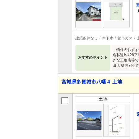
建築条件なし
本下水
都市ガス
－物件のおすす
途私道約428
おすすめポイント
きな工務店等で
田店 徒歩7分
宮城県多賀城市八幡４ 土地
土地