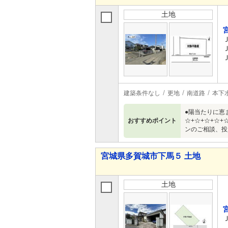
土地
建築条件なし
更地
南道路
本下
●陽当たりに恵
おすすめポイント
☆+☆+☆+☆
ンのご相談、投
宮城県多賀城市下馬５ 土地
土地