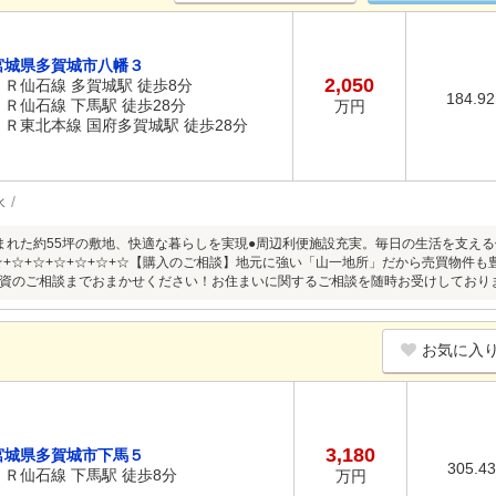
宮城県多賀城市八幡３
2,050
ＪＲ仙石線 多賀城駅 徒歩8分
184.9
ＪＲ仙石線 下馬駅 徒歩28分
万円
ＪＲ東北本線 国府多賀城駅 徒歩28分
水
まれた約55坪の敷地、快適な暮らしを実現●周辺利便施設充実。毎日の生活を支え
+☆+☆+☆+☆+☆+☆+☆【購入のご相談】地元に強い「山一地所」だから売買物件
資のご相談までおまかせください！お住まいに関するご相談を随時お受けしております。
お気に入
3,180
宮城県多賀城市下馬５
305.4
ＪＲ仙石線 下馬駅 徒歩8分
万円