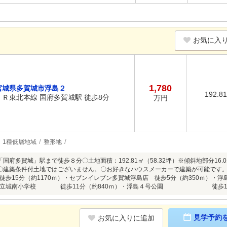
お気に入
1,780
宮城県多賀城市浮島２
192.8
ＪＲ東北本線 国府多賀城駅 徒歩8分
万円
1種低層地域
整形地
国府多賀城」駅まで徒歩８分〇土地面積：192.81㎡（58.32坪）※傾斜地部分16.0
〇建築条件付土地ではございません。〇お好きなハウスメーカーで建築が可能です
分（約1170ｍ）・セブンイレブン多賀城浮島店 徒歩5分（約350
市立城南小学校 徒歩11分（約840ｍ）・浮島４号公園 徒歩1分
見学予約
お気に入りに追加