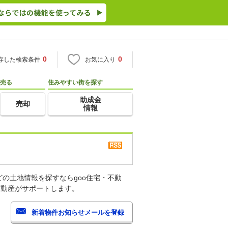
0
0
存した検索条件
お気に入り
売る
住みやすい街を探す
助成金
売却
情報
の土地情報を探すならgoo住宅・不動
不動産がサポートします。