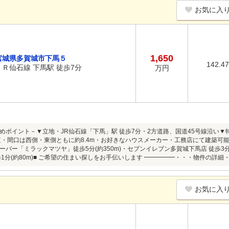
お気に入
1,650
宮城県多賀城市下馬５
142.4
ＪＲ仙石線 下馬駅 徒歩7分
万円
めポイント－▼立地・JR仙石線「下馬」駅 徒歩7分・2方道路、国道45号線沿い▼特
接道・間口は西側・東側ともに約8.4m・お好きなハウスメーカー・工務店にて建築
パー「ミラックマツヤ」徒歩5分(約350m)・セブンイレブン多賀城下馬店 徒歩3分(約
歩1分(約80m)■ ご希望の住まい探しをお手伝いします ━━━━━・・・物件の詳
お気に入