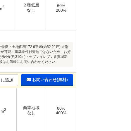
２種低層
60%
2
m
なし
200%
地面積172.6平米(約52.21坪) ※別
設計が可能・建築条件付売地ではないため、お好
4分(約310m)・セブンイレブン多賀城新
ご相談はお気軽にお問い合わせください。
お問い合わせ(無料)
りに追加
商業地域
80%
2
4m
なし
400%