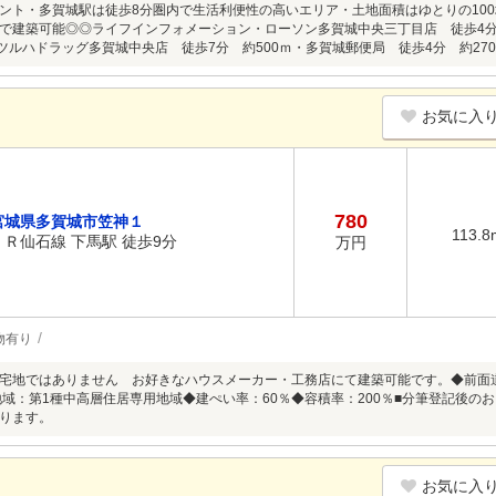
ント・多賀城駅は徒歩8分圏内で生活利便性の高いエリア・土地面積はゆとりの10
で建築可能◎◎ライフインフォメーション・ローソン多賀城中央三丁目店 徒歩4分
・ツルハドラッグ多賀城中央店 徒歩7分 約500ｍ・多賀城郵便局 徒歩4分 約27
お気に入
780
宮城県多賀城市笠神１
113.8
ＪＲ仙石線 下馬駅 徒歩9分
万円
物有り
宅地ではありません お好きなハウスメーカー・工務店にて建築可能です。◆前面
途地域：第1種中高層住居専用地域◆建ぺい率：60％◆容積率：200％■分筆登記後
ります。
お気に入