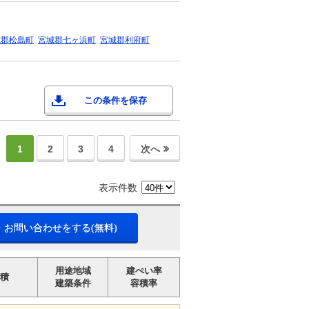
城郡松島町
宮城郡七ヶ浜町
宮城郡利府町
この条件を保存
1
2
3
4
次へ
表示件数
・お問い合わせをする(無料)
用途地域
建ぺい率
積
建築条件
容積率