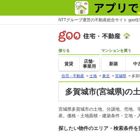
NTTグループ運営の不動産総合サイト goo
借りる
マンションを買う
店舗･
賃貸
新築
中
事業用
住宅・不動産
>
土地
>
東北
>
宮城県
>
多賀
多賀城市(宮城県)の
宮城県多賀城市の土地、分譲地、売地、
産。価格・土地面積・建築条件・立地・人
探したい物件のエリア・検索条件を