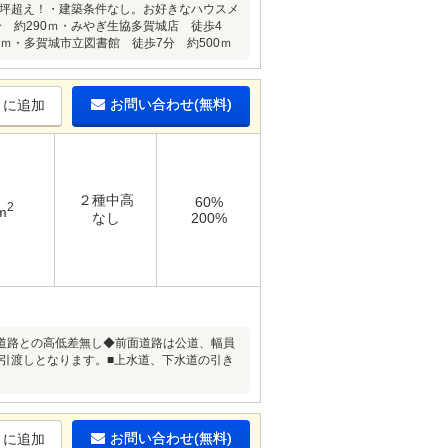
0坪超え！・建築条件なし。お好きなハウスメ
 約290ｍ・みやぎ生協多賀城店 徒歩4
0ｍ・多賀城市立図書館 徒歩7分 約500ｍ
お問い合わせ(無料)
りに追加
２種中高
60%
2
m
なし
200%
道路との高低差無し◆前面道路は公道、幅員
のお引渡しとなります。■上水道、下水道の引き
お問い合わせ(無料)
りに追加