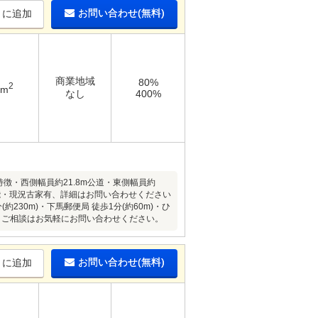
お問い合わせ(無料)
りに追加
商業地域
80%
2
7m
なし
400%
徴・西側幅員約21.8m公道・東側幅員約
可能・現況古家有、詳細はお問い合わせください
230m)・下馬郵便局 徒歩1分(約60m)・ひ
細・ご相談はお気軽にお問い合わせください。
お問い合わせ(無料)
りに追加