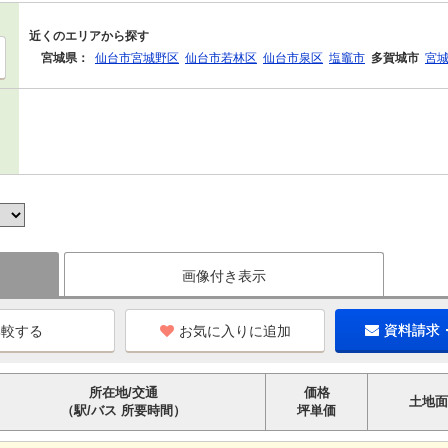
近くのエリアから探す
宮城県：
仙台市宮城野区
仙台市若林区
仙台市泉区
塩竈市
多賀城市
宮
画像付き表示
お気に入りに追加
資料請求
所在地/交通
価格
土地面
（駅/バス 所要時間）
坪単価