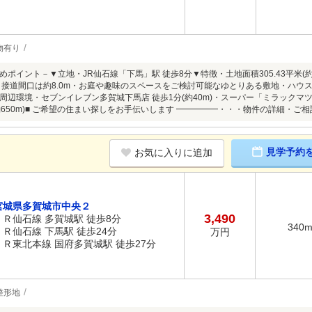
物有り
ポイント－▼立地・JR仙石線「下馬」駅 徒歩8分▼特徴・土地面積305.43平米(約
道、接道間口は約8.0m・お庭や趣味のスペースをご検討可能なゆとりある敷地・ハ
周辺環境・セブンイレブン多賀城下馬店 徒歩1分(約40m)・スーパー「ミラックマツヤ
(約650m)■ ご希望の住まい探しをお手伝いします ━━━━━・・・物件の詳細・
見学予約
お気に入りに追加
宮城県多賀城市中央２
3,490
ＪＲ仙石線 多賀城駅 徒歩8分
340
ＪＲ仙石線 下馬駅 徒歩24分
万円
ＪＲ東北本線 国府多賀城駅 徒歩27分
整形地