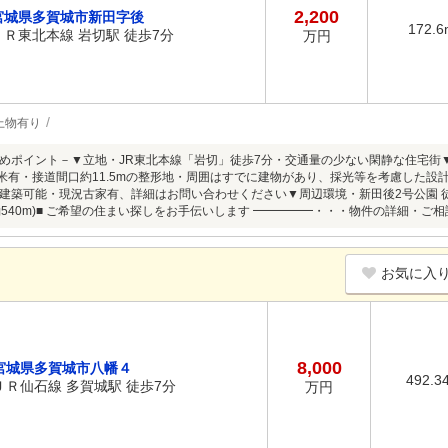
2,200
宮城県多賀城市新田字後
172.6
ＪＲ東北本線 岩切駅 徒歩7分
万円
上物有り
めポイント－▼立地・JR東北本線「岩切」徒歩7分・交通量の少ない閑静な住宅街▼特徴・土
平米有・接道間口約11.5mの整形地・周囲はすでに建物があり、採光等を考慮した
建築可能・現況古家有、詳細はお問い合わせください▼周辺環境・新田後2号公園 徒歩
(約540m)■ ご希望の住まい探しをお手伝いします ━━━━━・・・物件の詳細・
お気に入
8,000
宮城県多賀城市八幡４
492.3
ＪＲ仙石線 多賀城駅 徒歩7分
万円