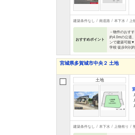
建築条件なし
南道路
本下水
上
－物件のおすすめ
約4.0mの公
おすすめポイント
ンで建築可能▼
学校 徒歩9分
宮城県多賀城市中央２ 土地
土地
建築条件なし
本下水
上物有り