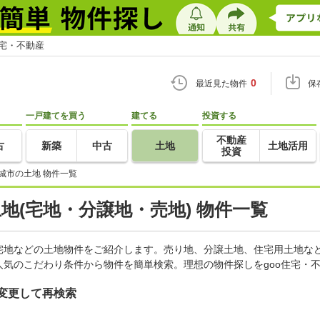
住宅・不動産
0
最近見た物件
保
一戸建てを買う
建てる
投資する
不動産
古
新築
中古
土地
土地活用
投資
城市の土地 物件一覧
土地(宅地・分譲地・売地) 物件一覧
宅地などの土地物件をご紹介します。売り地、分譲土地、住宅用土地など
気のこだわり条件から物件を簡単検索。理想の物件探しをgoo住宅・
変更して再検索