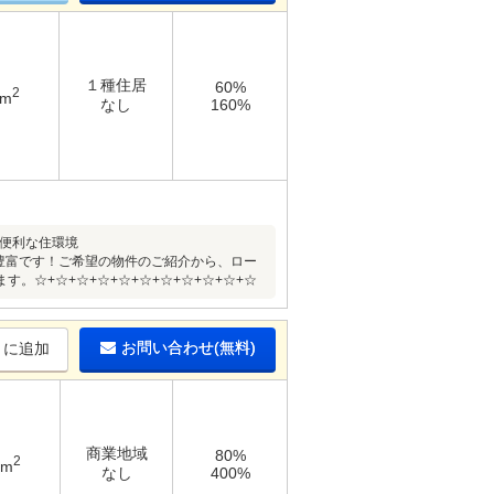
１種住居
60%
2
2m
なし
160%
る便利な住環境
も豊富です！ご希望の物件のご紹介から、ロー
☆+☆+☆+☆+☆+☆+☆+☆+☆+☆+☆
お問い合わせ(無料)
りに追加
商業地域
80%
2
3m
なし
400%