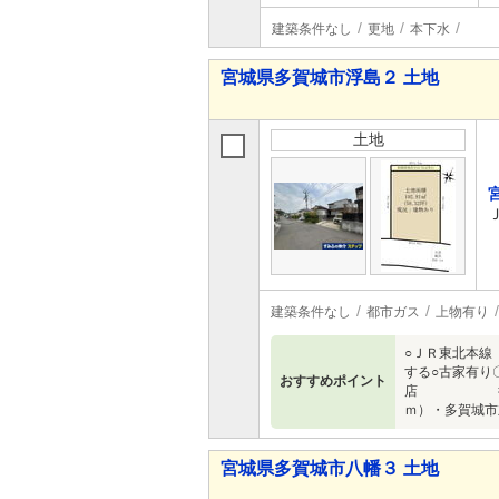
建築条件なし
更地
本下水
宮城県多賀城市浮島２ 土地
土地
建築条件なし
都市ガス
上物有り
○ＪＲ東北本線「
する○古家有り
おすすめポイント
店 徒歩15
ｍ）・多賀城
宮城県多賀城市八幡３ 土地