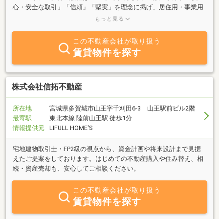
心・安全な取引」「信頼」「堅実」を理念に掲げ、居住用・事業用
不動産の売買、賃貸仲介、管理など、地域密着での幅広い不動産サ
もっと見る
ービスを提供しております。 エルハウジングのサービス ・売
買、賃貸仲介：居住用・事業用問わず、ご購入やご売却、買取、賃
この不動産会社が取り扱う
貸まで様々な不動産に関することを丁寧にサポートいたしま
賃貸物件を探す
す。 ・賃貸管理：アパート・戸建・ビル・空地・空き家などの物
件管理もお任せください。 ・不動産企画：物件の新たな価値創造
をお手伝いします。土日も営業しております。いつでもお気軽にご
相談ください。不動産に関するお悩みやご質問がございましたら、
株式会社信拓不動産
ぜひエルハウジングまでご連絡ください。皆様の暮らしがより豊か
で快適になるよう、お手伝いさせていただきます。
所在地
宮城県多賀城市山王字千刈田6-3 山王駅前ビル2階
最寄駅
東北本線 陸前山王駅 徒歩1分
情報提供元
LIFULL HOME'S
宅地建物取引士・FP2級の視点から、資金計画や将来設計まで見据
えたご提案をしております。はじめての不動産購入や住み替え、相
続・資産売却も、安心してご相談ください。
この不動産会社が取り扱う
賃貸物件を探す