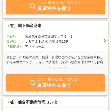
この不動産会社が取り扱う
賃貸物件を探す
（有）城不動産商事
所在地
宮城県多賀城市新田字上７５－３
最寄駅
ＪＲ東北本線 岩切駅 徒歩25分
情報提供元
アットホーム
当社は、不動産の売買・賃貸・管理などのご紹介を主な業務内容と
する不動産コンサルティング技能士・賃貸不動産管理士のいるお店
です。「売りたい」「買いたい」「貸したい」「借りたい」を安心
もっと見る
してご相談ください。豊富な情報力でお客様のご希望に併せたスピ
ーディな対応を心掛けております。今すぐ、お電話・メールでどう
この不動産会社が取り扱う
ぞ！
賃貸物件を探す
（株）仙台不動産管理センター