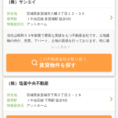
（株）サンエイ
所在地
宮城県多賀城市八幡３丁目１２－３０
最寄駅
ＪＲ仙石線 多賀城駅 徒歩3分
情報提供元
アットホーム
当社は昭和５３年創業で豊富な実績をもつ不動産会社です。土地建
物の仲介、売買、アパート、土地の賃借を行っております。特に最
近は建売に力を入れております。豊富な物件を取り揃えてスタッフ
もっと見る
一同お待ちしておりますので、お気軽にご一報下さい。宜しくお願
い致します。
この不動産会社が取り扱う
賃貸物件を探す
（株）塩釜中央不動産
所在地
宮城県多賀城市下馬５丁目２－１８
最寄駅
ＪＲ仙石線 下馬駅 徒歩5分
情報提供元
アットホーム