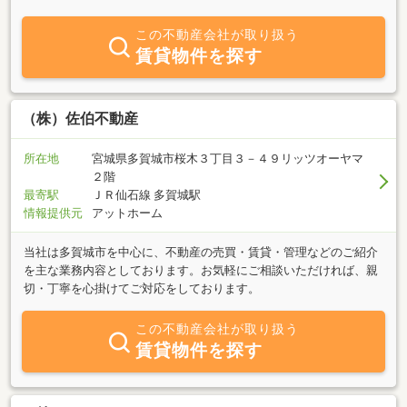
い、借りたい、貸したいいろんなお悩みをお聞かせください。ご指
定の場所にこちらからお伺いいたします。送迎サービスも可能で
この不動産会社が取り扱う
す。調査等で不在とすることが多いため、ご来店の際はお電話また
賃貸物件を探す
はお問い合わせフォームから事前にご連絡をお願いいたします。ご
相談お待ちしております。
（株）佐伯不動産
所在地
宮城県多賀城市桜木３丁目３－４９リッツオーヤマ
２階
最寄駅
ＪＲ仙石線 多賀城駅
情報提供元
アットホーム
当社は多賀城市を中心に、不動産の売買・賃貸・管理などのご紹介
を主な業務内容としております。お気軽にご相談いただければ、親
切・丁寧を心掛けてご対応をしております。
この不動産会社が取り扱う
賃貸物件を探す