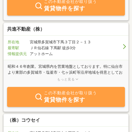
この不動産会社が取り扱う
賃貸物件を探す
共進不動産（株）
所在地
宮城県多賀城市下馬３丁目２－１３
最寄駅
ＪＲ仙石線 下馬駅 徒歩3分
情報提供元
アットホーム
昭和４６年創業。宮城県内を営業地盤としております。特に仙台市
より東部の多賀城市・塩釜市・七ヶ浜町等沿岸地域を得意としてお
り、これら地域の情報を皆様に提供しております。業務内容は土地
もっと見る
建物の売買・仲介、アパート・マンション・貸家等の賃貸・仲介、
管理です。お客様の希望に誠意を以てお答えします。お気軽にお問
この不動産会社が取り扱う
合せ下さい。
賃貸物件を探す
（株）コウセイ