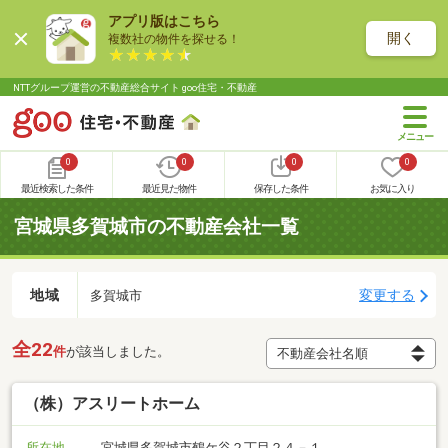
アプリ版はこちら
開く
複数社の物件を探せる！
NTTグループ運営の不動産総合サイト goo住宅・不動産
0
0
0
0
最近検索した条件
最近見た物件
保存した条件
お気に入り
宮城県多賀城市の不動産会社一覧
地域
変更する
多賀城市
全22
件
が該当しました。
（株）アスリートホーム
所在地
宮城県多賀城市鶴ケ谷２丁目２４－１