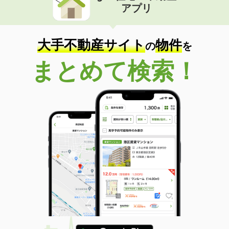
アプリ
大手不動産サイト
物件
の
を
まとめて検索！