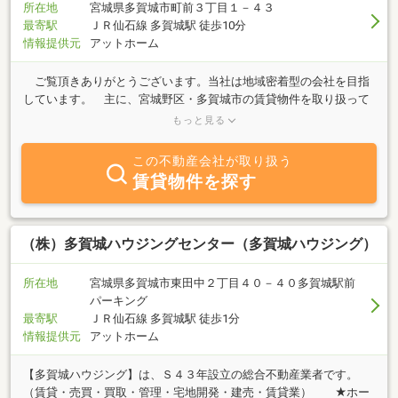
所在地
宮城県多賀城市町前３丁目１－４３
最寄駅
ＪＲ仙石線 多賀城駅 徒歩10分
情報提供元
アットホーム
ご覧頂きありがとうございます。当社は地域密着型の会社を目指
しています。 主に、宮城野区・多賀城市の賃貸物件を取り扱って
おります。 自社ホームページでは物件の内観写真もご覧頂けます
もっと見る
ので、ご確認ください。 また、売買やリフォーム、競売代行など
も行なっております！お気軽にご相談ください。 おまちしてます
この不動産会社が取り扱う
♪(*´ω｀*)ノ
賃貸物件を探す
（株）多賀城ハウジングセンター（多賀城ハウジング）
所在地
宮城県多賀城市東田中２丁目４０－４０多賀城駅前
パーキング
最寄駅
ＪＲ仙石線 多賀城駅 徒歩1分
情報提供元
アットホーム
【多賀城ハウジング】は、Ｓ４３年設立の総合不動産業者です。
（賃貸・売買・買取・管理・宅地開発・建売・賃貸業） ★ホー