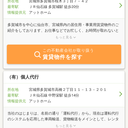
所在地
宮城県多賀城市桜木３丁目７－４２
最寄駅
ＪＲ仙石線 多賀城駅 徒歩20分
情報提供元
アットホーム
多賀城市を中心に仙台市、宮城県内の居住用・事業用賃貸物件のご
紹介をしております、お仕事などでお忙しく、お時間が取れないと
いうお客様、現地に来られない転勤のお客様もお問い合わせには即
もっと見る
日対応、物件提案やオンライン内見、オンライン接客など、お電話
の他メールやラインでのご相談を承っております。営業時間外の対
この不動産会社が取り扱う
応も可能です。また、法人契約のお客様については複数の社宅代行
賃貸物件を探す
会社との連携もスムーズに行える体制を整えており、法人様の手続
きもストレスなく進められます。物件のご紹介だけでなく、壁紙の
貼替や設備のちょっとした修繕、事務所、店舗、ご家庭の小規模リ
フォームなどのご相談にも対応しています。経験豊富な内装業者、
（有）個人代行
電気関係、通信関係との連携もさることながら、工事内容、予算、
スケジュール調整、契約内容の透明化、安全管理など、責任をもっ
所在地
宮城県多賀城市高橋２丁目１１－１３－２０１
て対応いたします。
最寄駅
ＪＲ仙石線 中野栄駅 徒歩14分
情報提供元
アットホーム
当社のはじまりは、名前の通り「運転代行」から。現在は運転代行
のシステムを応用した車両輸送、貨物輸送をメインとして、レンタ
カー業、中古車売買、宅建業を行っております。買いたい、売りた
もっと見る