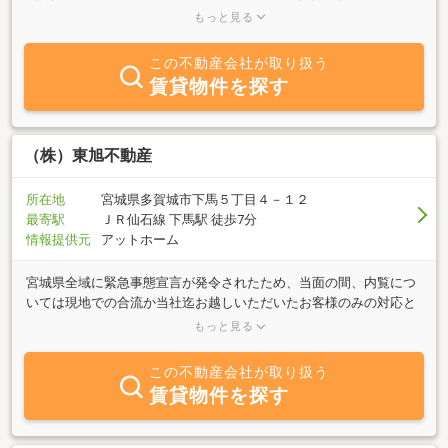
ムページ（ＨＰ）は仙台港周辺特集もあり物件満載です★是非ご覧
もっと見る
ください。ＨＰになくても、物件をお探しいたしますので、ご来店
をお待ちしています。（＾＾）★シャーメゾンショップ：積水ハウ
この不動産会社が取り扱う
ス不動産特約店★で賃貸物件も多数取り扱っております★多賀城市
賃貸物件を探す
周辺（仙台市・七ヶ浜・塩釜・利府等）の賃貸仲介・管理、売買仲
介・買取、宅地開発・建売、不動産賃貸業を中心として営業してお
り★仙台港周辺の貸地売地の仲介実績も多数あります★不動産を
「借りたい」「貸したい」「買いたい」「売りたい」「査定して欲
（株）東旭不動産
しい」「買取りして欲しい」「相続対策のご相談」「土地を貸した
い」等ございましたら、ご相談をお待ちしております。
所在地
宮城県多賀城市下馬５丁目４－１２
最寄駅
ＪＲ仙石線 下馬駅 徒歩7分
情報提供元
アットホーム
宮城県全域に緊急事態宣言が発令されたため、当面の間、内覧につ
いては現地での合流か当社迄お越しいただいたお客様のみの対応と
させていただきます。何卒ご理解ご協力をお願いいたします。また
もっと見る
内覧時、来店時にはマスク着用をお願いしております。
この不動産会社が取り扱う
賃貸物件を探す