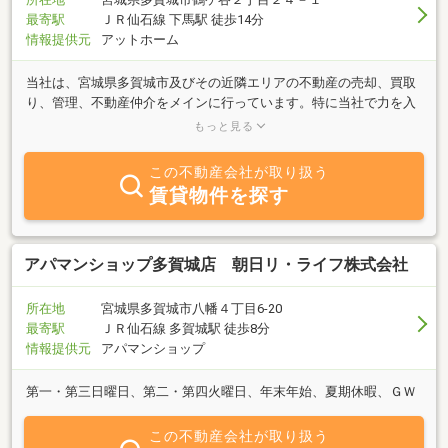
最寄駅
ＪＲ仙石線 下馬駅 徒歩14分
情報提供元
アットホーム
当社は、宮城県多賀城市及びその近隣エリアの不動産の売却、買取
り、管理、不動産仲介をメインに行っています。特に当社で力を入
れているのが相続などで人の住まなくなった空き家・空き地の管
もっと見る
理、空き家活用、ご売却を三本柱を専門として行っております。空
き家の管理・ご売却から不動産仲介までワンストップサービスで当
この不動産会社が取り扱う
社スタッフが丁寧にお客様のご要望・ご質問にご対応をさせて頂き
賃貸物件を探す
ます。
アパマンショップ多賀城店 朝日リ・ライフ株式会社
所在地
宮城県多賀城市八幡４丁目6-20
最寄駅
ＪＲ仙石線 多賀城駅 徒歩8分
情報提供元
アパマンショップ
第一・第三日曜日、第二・第四火曜日、年末年始、夏期休暇、ＧＷ
この不動産会社が取り扱う