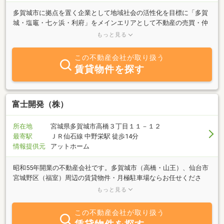
多賀城市に拠点を置く企業として地域社会の活性化を目標に「多賀
城・塩竈・七ヶ浜・利府」をメインエリアとして不動産の売買・仲
介を中心に活動しております不動産業界歴25年以上の「宅地建物取
もっと見る
引士」「二級ファイナンシャルプランニング技能士」「賃貸不動産
経営管理士」の有資格者が不動産の売買・空き家問題・遊休不動産
この不動産会社が取り扱う
の利活用・投資用不動産のご提案・賃貸管理等の不動産のご相談に
賃貸物件を探す
対応、サポートさせて頂きます相続対策には提携している司法書
士・行政書士・税理士等の法務専門家とチームを組み、対応サポー
ト致しますもちろん他地域・他県の不動産売却にも対応しておりま
すのでまずはお気軽にご相談ください
富士開発（株）
所在地
宮城県多賀城市高橋３丁目１１－１２
最寄駅
ＪＲ仙石線 中野栄駅 徒歩14分
情報提供元
アットホーム
昭和55年開業の不動産会社です。多賀城市（高橋・山王）、仙台市
宮城野区（福室）周辺の賃貸物件・月極駐車場ならお任せくださ
い！お問い合わせの際は、電話（022-368-1191）までお願いしま
もっと見る
す。※メールでお問い合わせいただいた場合、対応できかねる場合
がありますのでお電話ください。駐車場を完備しておりますので、
この不動産会社が取り扱う
お越しの際はお気軽にお越しください。