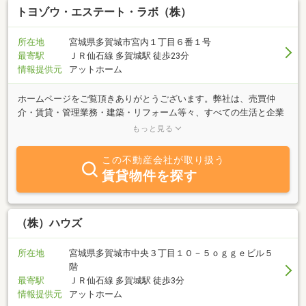
トヨゾウ・エステート・ラボ（株）
所在地
宮城県多賀城市宮内１丁目６番１号
最寄駅
ＪＲ仙石線 多賀城駅 徒歩23分
情報提供元
アットホーム
ホームページをご覧頂きありがとうございます。弊社は、売買仲
介・賃貸・管理業務・建築・リフォーム等々、すべての生活と企業
活動の基盤となる不動産をトータルサポート致します。事務所、飲
もっと見る
食店、美容室、物販店等の、新規開業・移転をご検討されている法
人様・個人様。土地建物等、事業用から、アパート、マンション、
この不動産会社が取り扱う
戸建等の住宅まで幅広くご案内させて頂きます。又、空家対策で注
賃貸物件を探す
目されている「移住・すみかえ支援」、「相続、税務」などの資産
活用に関するお悩み解決、土地の調査・分析をもとに、最適な土地
活用方法を企画し、アパート・マンション・商業ビルなどの経営を
ご提案させて頂きます。「謙虚にして驕らず・感謝と思いやり」を
（株）ハウズ
指針に、お客様とのコミュニケーションを何より大切に考えていま
す。まずは、「トヨゾウ・エステート・ラボ 株式会社」へお気軽に
所在地
宮城県多賀城市中央３丁目１０－５ｏｇｇｅビル５
お問い合わせ下さい。多賀城市・仙台市内はもちろん石巻市や名取
階
市など、宮城県内にて、幅広く活動させて頂きます。何卒、宜しく
最寄駅
ＪＲ仙石線 多賀城駅 徒歩3分
お願い申し上げます。
情報提供元
アットホーム