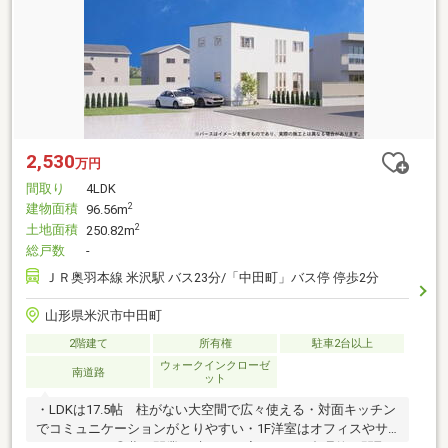
2,530
万円
間取り
4LDK
建物面積
2
96.56m
土地面積
2
250.82m
総戸数
-
ＪＲ奥羽本線 米沢駅 バス23分/「中田町」バス停 停歩2分
山形県米沢市中田町
2階建て
所有権
駐車2台以上
ウォークインクローゼ
南道路
ット
・LDKは17.5帖 柱がない大空間で広々使える・対面キッチン
でコミュニケーションがとりやすい・1F洋室はオフィスやサ
ロンとしても◎夢の開業が叶う！・廊下がなく合理的な間取