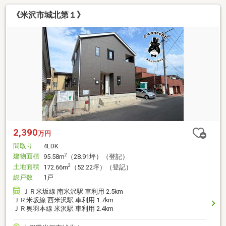
《米沢市城北第１》
2,390
万円
間取り
4LDK
建物面積
2
95.58m
（28.91坪）（登記）
土地面積
2
172.66m
（52.22坪）（登記）
総戸数
1戸
ＪＲ米坂線 南米沢駅 車利用 2.5km
ＪＲ米坂線 西米沢駅 車利用 1.7km
ＪＲ奥羽本線 米沢駅 車利用 2.4km