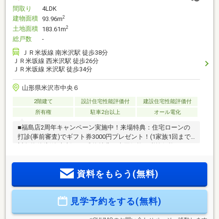
間取り
4LDK
建物面積
2
93.96m
土地面積
2
183.61m
総戸数
-
ＪＲ米坂線 南米沢駅 徒歩38分
ＪＲ米坂線 西米沢駅 徒歩26分
ＪＲ米坂線 米沢駅 徒歩34分
山形県米沢市中央６
2階建て
設計住宅性能評価付
建設住宅性能評価付
所有権
駐車2台以上
オール電化
■福島店2周年キャンペーン実施中！来場特典：住宅ローンの
打診(事前審査)でギフト券3000円プレゼント！(1家族1回まで)
対象物件(新築建売)のご成約特典：売買価格の税抜価格
3%×10%のギフト券プレゼント！物件価格が仮に3000万円の場
合、消費税が約200万円として計算すると2800万円×3%×10%
資料をもらう(無料)
で84000円となります。＜教育施設＞北沢又小学校・信陵中学
校■「耐震」＋「制振」のハイブリッド構造で、繰り返す地震
に強い■国が品質を証明！「住宅性能表示制度」取得の確かな
見学予約をする(無料)
資産価値■ファミリーの成長に寄り添う ゆとりの「新築
4LDK」お気軽にお問い合わせください！