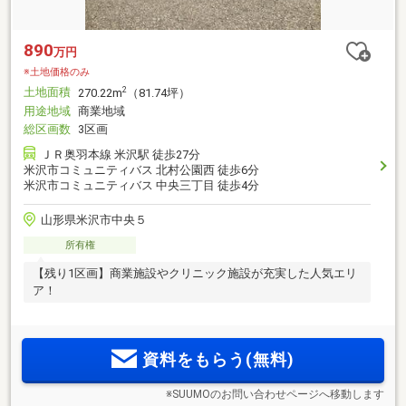
890
万円
※土地価格のみ
土地面積
2
270.22m
（81.74坪）
用途地域
商業地域
総区画数
3区画
ＪＲ奥羽本線 米沢駅 徒歩27分
米沢市コミュニティバス 北村公園西 徒歩6分
米沢市コミュニティバス 中央三丁目 徒歩4分
山形県米沢市中央５
所有権
【残り1区画】商業施設やクリニック施設が充実した人気エリ
ア！
資料をもらう(無料)
※SUUMOのお問い合わせページへ移動します