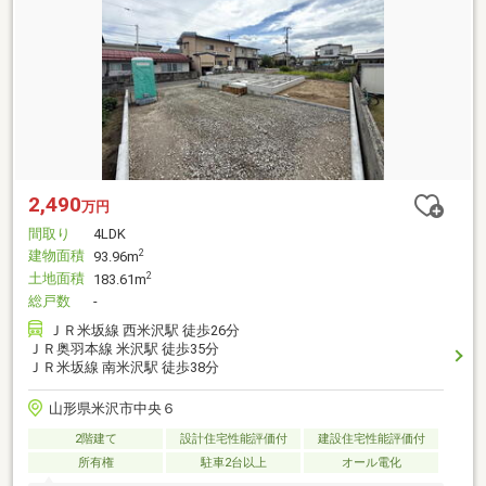
2,490
万円
間取り
4LDK
建物面積
2
93.96m
土地面積
2
183.61m
総戸数
-
ＪＲ米坂線 西米沢駅 徒歩26分
ＪＲ奥羽本線 米沢駅 徒歩35分
ＪＲ米坂線 南米沢駅 徒歩38分
山形県米沢市中央６
2階建て
設計住宅性能評価付
建設住宅性能評価付
所有権
駐車2台以上
オール電化