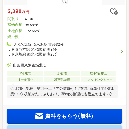
2,390
万円
間取り
4LDK
建物面積
2
95.58m
土地面積
2
172.66m
総戸数
-
ＪＲ米坂線 南米沢駅 徒歩32分
ＪＲ奥羽本線 米沢駅 徒歩31分
ＪＲ米坂線 西米沢駅 徒歩23分
山形県米沢市城北１
2階建て
所有権
駐車2台以上
オール電化
浴室乾燥機
IHクッキングヒータ
◇北部小学校・第四中エリア◇閑静な住宅街に新築住宅1棟建
築中♪◇収納がたっぷりあり、荷物の整理にも役立ちます♪◇
防犯カメラが標準装備のためご家族も安心です♪当社は地域密
着の誠実！親切！スピーディー！正直！をモットーに、お客
様のマイホーム購入のお手伝いをさせていただきます！！ど
資料をもらう(無料)
んな小さな不安やお悩みも当社にお任せください！！【見学
予約】をクリックまたは【023-666-5131】にお電話にてお問
い合わせください♪