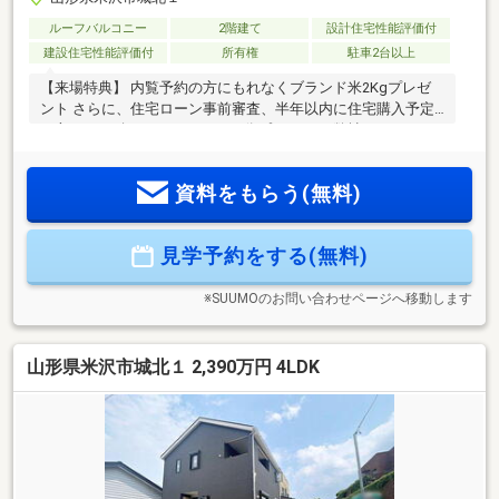
ルーフバルコニー
2階建て
設計住宅性能評価付
建設住宅性能評価付
所有権
駐車2台以上
【来場特典】 内覧予約の方にもれなくブランド米2Kgプレゼ
ント さらに、住宅ローン事前審査、半年以内に住宅購入予定
の方にJCBギフトカード5000円分プレゼント 弊社はシャトレ
ーゼ、コメダ珈琲、APAホテルも一緒に経営しております。◎
住宅性能評価5分野7項目最高等級取得 地震保険の優遇あり
資料をもらう(無料)
♪◎充実の設備、仕様◎制震装置「SAFE365」■月々のお支払
い例【円】（返済期間３５年、金利0.7％、頭金なしの場合）
◆即日のご案内にも対応可能ですので、お気軽にご連絡下さ
見学予約をする(無料)
い！
※SUUMOのお問い合わせページへ移動します
山形県米沢市城北１ 2,390万円 4LDK