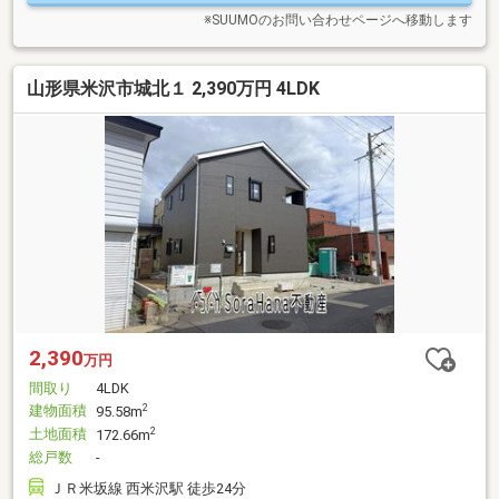
※SUUMOのお問い合わせページへ移動します
山形県米沢市城北１ 2,390万円 4LDK
2,390
万円
間取り
4LDK
建物面積
2
95.58m
土地面積
2
172.66m
総戸数
-
ＪＲ米坂線 西米沢駅 徒歩24分