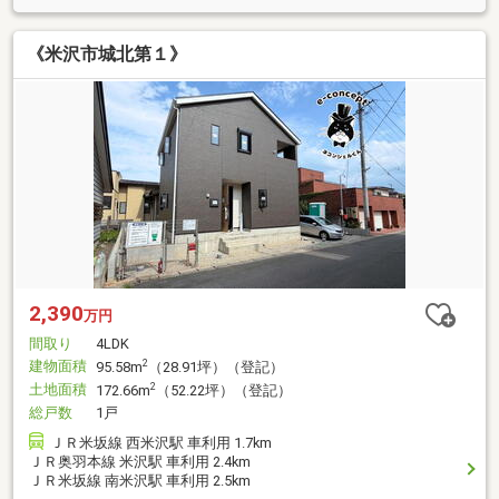
《米沢市城北第１》
2,390
万円
間取り
4LDK
建物面積
2
95.58m
（28.91坪）（登記）
土地面積
2
172.66m
（52.22坪）（登記）
総戸数
1戸
ＪＲ米坂線 西米沢駅 車利用 1.7km
ＪＲ奥羽本線 米沢駅 車利用 2.4km
ＪＲ米坂線 南米沢駅 車利用 2.5km