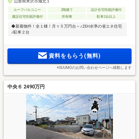
山形県米沢市城北１
ルーフバルコニー
2階建て
設計住宅性能評価付
建設住宅性能評価付
所有権
駐車2台以上
◆新着物件！全１棟！月々５万円台～♪ZEH水準の省エネ住宅
♪駐車２台
資料をもらう(無料)
※SUUMOのお問い合わせページへ移動します
中央６ 2490万円