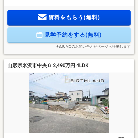
り・駐車スペースは3台以上駐車可能！来客があっても安心
♪≪周辺環境≫米沢北ICまで車で5分！国道13号線にも出やす
資料をもらう(無料)
い、通勤やおでかけが便利な立地！窪田小：徒歩38分北成
中：徒歩22分カワチ薬品米沢北店：徒歩12分ヤマザワ米沢中
田町店：徒歩13分セブンイレブン米沢窪田店：徒歩15分≪店
見学予約をする(無料)
舗情報≫ユニテハウス山形023-631-5379「スーモを見て」と
お伝えください♪
※SUUMOのお問い合わせページへ移動します
山形県米沢市中央６ 2,490万円 4LDK