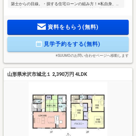
築士からの目線。・損する住宅ローンの組み方！※私自身、３
回住宅ローンを借り換えしております。・無駄な税金を払わ
ない方法！・既存のローンを住宅ローンに取りまとめる方
法！・複利で住宅ローンを返済する驚きの方法術！※聞いて損
資料をもらう(無料)
はありません。・地震で生じた亀裂を探して保険会社に代理
請求など！※おススメです！！・住宅ローンに夫婦ガン特約を
つけて夫婦のどちらかがガンになった場合、住宅ローン残高
見学予約をする(無料)
が０円になる方法！・売却税金を安くする方法！・賃貸相場
のご相談！・住宅ローン返済を安くする方法！・既存のロー
ンを住宅ローンに取りまとめ
※SUUMOのお問い合わせページへ移動します
山形県米沢市城北１ 2,390万円 4LDK