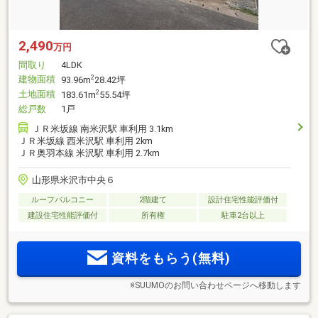
2,490
万円
間取り
4LDK
建物面積
2
93.96m
28.42坪
土地面積
2
183.61m
55.54坪
総戸数
1戸
ＪＲ米坂線 南米沢駅 車利用 3.1km
ＪＲ米坂線 西米沢駅 車利用 2km
ＪＲ奥羽本線 米沢駅 車利用 2.7km
山形県米沢市中央６
ルーフバルコニー
2階建て
設計住宅性能評価付
建設住宅性能評価付
所有権
駐車2台以上
資料をもらう(無料)
※SUUMOのお問い合わせページへ移動します