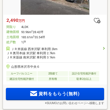
2,490
万円
間取り
4LDK
建物面積
2
93.96m
28.42坪
土地面積
2
183.61m
55.54坪
総戸数
1戸
ＪＲ米坂線 西米沢駅 車利用 2km
ＪＲ奥羽本線 米沢駅 車利用 2.7km
ＪＲ米坂線 南米沢駅 車利用 3.1km
山形県米沢市中央６
ルーフバルコニー
2階建て
設計住宅性能評価付
建設住宅性能評価付
所有権
駐車2台以上
資料をもらう(無料)
※SUUMOのお問い合わせページへ移動します