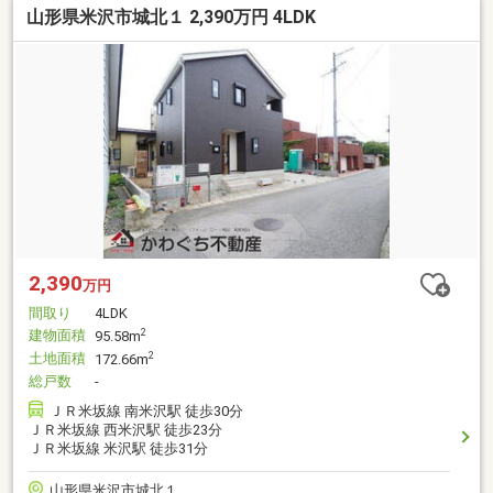
山形県米沢市城北１ 2,390万円 4LDK
2,390
万円
間取り
4LDK
建物面積
2
95.58m
土地面積
2
172.66m
総戸数
-
ＪＲ米坂線 南米沢駅 徒歩30分
ＪＲ米坂線 西米沢駅 徒歩23分
ＪＲ米坂線 米沢駅 徒歩31分
山形県米沢市城北１