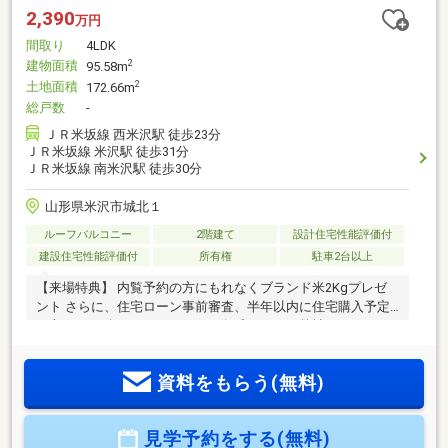
2,390
万円
間取り
4LDK
建物面積
2
95.58m
土地面積
2
172.66m
総戸数
-
ＪＲ米坂線 西米沢駅 徒歩23分
ＪＲ米坂線 米沢駅 徒歩31分
ＪＲ米坂線 南米沢駅 徒歩30分
山形県米沢市城北１
ルーフバルコニー
2階建て
設計住宅性能評価付
建設住宅性能評価付
所有権
駐車2台以上
【来場特典】 内覧予約の方にもれなくブランド米2Kgプレゼ
ント さらに、住宅ローン事前審査、半年以内に住宅購入予定
の方にJCBギフトカード5000円分プレゼント 弊社はシャトレ
ーゼ、コメダ珈琲、APAホテルも一緒に経営しております。◎
住宅性能評価5分野7項目最高等級取得 地震保険の優遇あり
資料をもらう(無料)
♪◎充実の設備、仕様◎制震装置「SAFE365」■月々のお支払
い例【円】（返済期間３５年、金利0.7％、頭金なしの場合）
◆即日のご案内にも対応可能ですので、お気軽にご連絡下さ
見学予約をする(無料)
い！