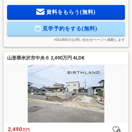
3%×10%のギフト券プレゼント！物件価格が仮に3000万円の場
合、消費税が約200万円として計算すると2800万円×3%×10%
資料をもらう(無料)
で84000円となります。■制震装置「SAFE365」■制震装置メー
カーと共同開発した制震装置SAFE365は、高層ビルの制震装
置にも使われているような粘弾性素材を使用しており、それ
見学予約をする(無料)
を挟む2枚のプレートの動きに合わせて変形し地震の揺れを吸
収します。
※SUUMOのお問い合わせページへ移動します
山形県米沢市中央６ 2,490万円 4LDK
2,490
万円