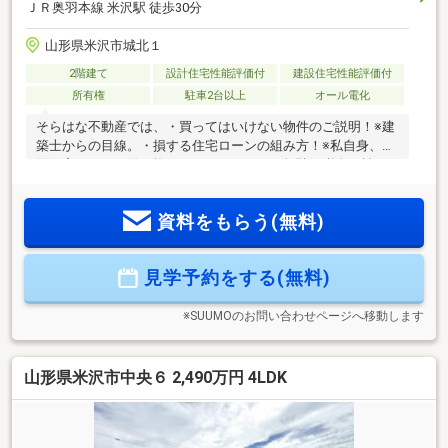
ＪＲ奥羽本線 米沢駅 徒歩30分
山形県米沢市城北１
2階建て
設計住宅性能評価付
建設住宅性能評価付
所有権
駐車2台以上
オール電化
そらはな不動産では、・買ってはいけない物件のご説明！※建
築士からの目線。・損する住宅ローンの組み方！※私自身、３
回住宅ローンを借り換えしております。・無駄な税金を払わ
ない方法！・既存のローンを住宅ローンに取りまとめる方
法！・複利で住宅ローンを返済する驚きの方法術！※聞いて損
資料をもらう(無料)
はありません。・地震で生じた亀裂を探して保険会社に代理
請求など！※おススメです！！・住宅ローンに夫婦ガン特約を
つけて夫婦のどちらかがガンになった場合、住宅ローン残高
見学予約をする(無料)
が０円になる方法！・売却税金を安くする方法！・賃貸相場
のご相談！・住宅ローン返済を安くする方法！・既存のロー
ンを住宅ローンに取りまとめ
※SUUMOのお問い合わせページへ移動します
山形県米沢市中央６ 2,490万円 4LDK