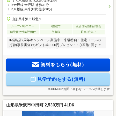
ＪＲ米坂線 西米沢駅 徒歩23分
ＪＲ米坂線 米沢駅 徒歩31分
ＪＲ米坂線 南米沢駅 徒歩30分
山形県米沢市城北１
ルーフバルコニー
2階建て
設計住宅性能評価付
建設住宅性能評価付
所有権
駐車2台以上
■福島店2周年キャンペーン実施中！来場特典：住宅ローンの
打診(事前審査)でギフト券3000円プレゼント！(1家族1回まで)
対象物件(新築建売)のご成約特典：売買価格の税抜価格
3%×10%のギフト券プレゼント！物件価格が仮に3000万円の場
合、消費税が約200万円として計算すると2800万円×3%×10%
資料をもらう(無料)
で84000円となります。■制震装置「SAFE365」■制震装置メー
カーと共同開発した制震装置SAFE365は、高層ビルの制震装
置にも使われているような粘弾性素材を使用しており、それ
見学予約をする(無料)
を挟む2枚のプレートの動きに合わせて変形し地震の揺れを吸
収します。
※SUUMOのお問い合わせページへ移動します
山形県米沢市中田町 2,530万円 4LDK