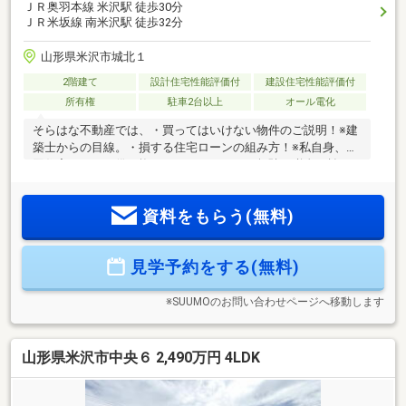
ＪＲ奥羽本線 米沢駅 徒歩30分
ＪＲ米坂線 南米沢駅 徒歩32分
山形県米沢市城北１
2階建て
設計住宅性能評価付
建設住宅性能評価付
所有権
駐車2台以上
オール電化
そらはな不動産では、・買ってはいけない物件のご説明！※建
築士からの目線。・損する住宅ローンの組み方！※私自身、３
回住宅ローンを借り換えしております。・無駄な税金を払わ
ない方法！・既存のローンを住宅ローンに取りまとめる方
法！・複利で住宅ローンを返済する驚きの方法術！※聞いて損
資料をもらう(無料)
はありません。・地震で生じた亀裂を探して保険会社に代理
請求など！※おススメです！！・住宅ローンに夫婦ガン特約を
つけて夫婦のどちらかがガンになった場合、住宅ローン残高
見学予約をする(無料)
が０円になる方法！・売却税金を安くする方法！・賃貸相場
のご相談！・住宅ローン返済を安くする方法！・既存のロー
ンを住宅ローンに取りまとめ
※SUUMOのお問い合わせページへ移動します
山形県米沢市中央６ 2,490万円 4LDK