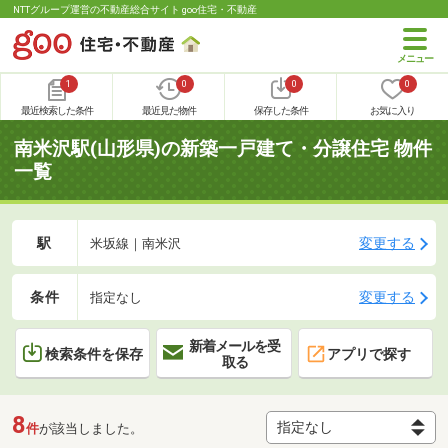
NTTグループ運営の不動産総合サイト goo住宅・不動産
1
0
0
0
最近検索した条件
最近見た物件
保存した条件
お気に入り
南米沢駅(山形県)の新築一戸建て・分譲住宅 物件
一覧
駅
変更する
米坂線｜南米沢
条件
変更する
指定なし
新着メールを受
検索条件を保存
アプリで探す
取る
8
件
が該当しました。