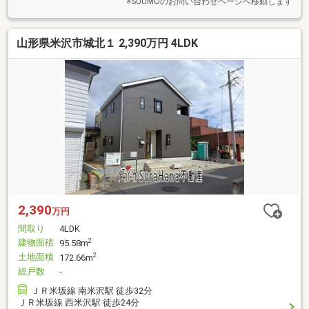
※SUUMOのお問い合わせページへ移動します
山形県米沢市城北１ 2,390万円 4LDK
2,390
万円
間取り
4LDK
建物面積
2
95.58m
土地面積
2
172.66m
総戸数
-
ＪＲ米坂線 南米沢駅 徒歩32分
ＪＲ米坂線 西米沢駅 徒歩24分