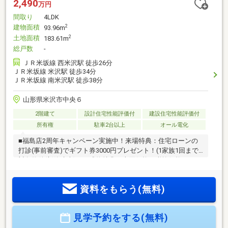
2,490
万円
間取り
4LDK
建物面積
2
93.96m
土地面積
2
183.61m
総戸数
-
ＪＲ米坂線 西米沢駅 徒歩26分
ＪＲ米坂線 米沢駅 徒歩34分
ＪＲ米坂線 南米沢駅 徒歩38分
山形県米沢市中央６
2階建て
設計住宅性能評価付
建設住宅性能評価付
所有権
駐車2台以上
オール電化
■福島店2周年キャンペーン実施中！来場特典：住宅ローンの
打診(事前審査)でギフト券3000円プレゼント！(1家族1回まで)
対象物件(新築建売)のご成約特典：売買価格の税抜価格
3%×10%のギフト券プレゼント！物件価格が仮に3000万円の場
合、消費税が約200万円として計算すると2800万円×3%×10%
資料をもらう(無料)
で84000円となります。＜教育施設＞北沢又小学校・信陵中学
校■「耐震」＋「制振」のハイブリッド構造で、繰り返す地震
に強い■国が品質を証明！「住宅性能表示制度」取得の確かな
見学予約をする(無料)
資産価値■ファミリーの成長に寄り添う ゆとりの「新築
4LDK」お気軽にお問い合わせください！