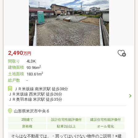
2,490
万円
間取り
4LDK
建物面積
2
93.96m
土地面積
2
183.61m
総戸数
-
ＪＲ米坂線 南米沢駅 徒歩38分
ＪＲ米坂線 西米沢駅 徒歩26分
ＪＲ奥羽本線 米沢駅 徒歩35分
山形県米沢市中央６
2階建て
設計住宅性能評価付
建設住宅性能評価付
所有権
駐車2台以上
オール電化
そらはな不動産では、・買ってはいけない物件のご説明！※建