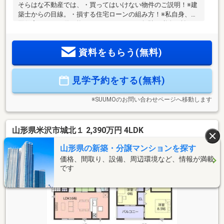
そらはな不動産では、・買ってはいけない物件のご説明！※建
築士からの目線。・損する住宅ローンの組み方！※私自身、３
回住宅ローンを借り換えしております。・無駄な税金を払わ
ない方法！・既存のローンを住宅ローンに取りまとめる方
法！・複利で住宅ローンを返済する驚きの方法術！※聞いて損
資料をもらう(無料)
はありません。・地震で生じた亀裂を探して保険会社に代理
請求など！※おススメです！！・住宅ローンに夫婦ガン特約を
つけて夫婦のどちらかがガンになった場合、住宅ローン残高
見学予約をする(無料)
が０円になる方法！・売却税金を安くする方法！・賃貸相場
のご相談！・住宅ローン返済を安くする方法！・既存のロー
ンを住宅ローンに取りまとめ
※SUUMOのお問い合わせページへ移動します
山形県米沢市城北１ 2,390万円 4LDK
山形県の新築・分譲マンションを探す
価格、間取り、設備、周辺環境など、情報が満載
です