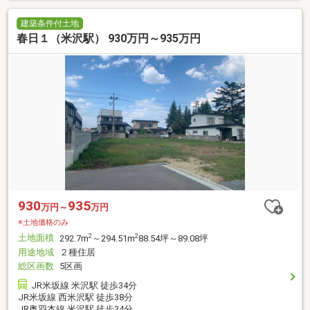
建築条件付土地
春日１（米沢駅） 930万円～935万円
930
935
万円～
万円
※土地価格のみ
土地面積
2
2
292.7m
～294.51m
88.54坪～89.08坪
用途地域
２種住居
総区画数
5区画
JR米坂線 米沢駅 徒歩34分
JR米坂線 西米沢駅 徒歩38分
JR奥羽本線 米沢駅 徒歩34分