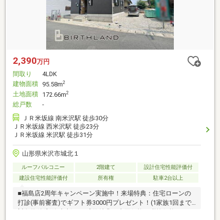
2,390
万円
間取り
4LDK
建物面積
2
95.58m
土地面積
2
172.66m
総戸数
-
ＪＲ米坂線 南米沢駅 徒歩30分
ＪＲ米坂線 西米沢駅 徒歩23分
ＪＲ米坂線 米沢駅 徒歩31分
山形県米沢市城北１
ルーフバルコニー
2階建て
設計住宅性能評価付
建設住宅性能評価付
所有権
駐車2台以上
■福島店2周年キャンペーン実施中！来場特典：住宅ローンの
打診(事前審査)でギフト券3000円プレゼント！(1家族1回まで)
対象物件(新築建売)のご成約特典：売買価格の税抜価格