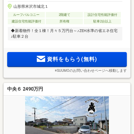
山形県米沢市城北１
ルーフバルコニー
2階建て
設計住宅性能評価付
建設住宅性能評価付
所有権
駐車2台以上
◆新着物件！全１棟！月々５万円台～♪ZEH水準の省エネ住宅
♪駐車２台
資料をもらう(無料)
※SUUMOのお問い合わせページへ移動します
中央６ 2490万円