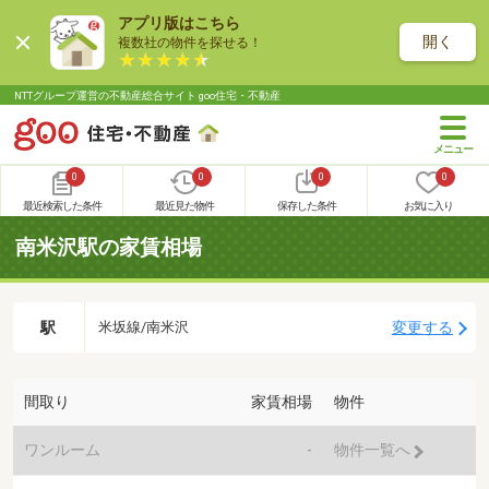
アプリ版はこちら
開く
複数社の物件を探せる！
NTTグループ運営の不動産総合サイト goo住宅・不動産
0
0
0
0
最近検索した条件
最近見た物件
保存した条件
お気に入り
南米沢駅の家賃相場
駅
変更する
米坂線/南米沢
間取り
家賃相場
物件
ワンルーム
-
物件一覧へ