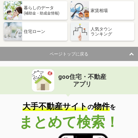
暮らしのデータ
家賃相場
(補助金・助成金情報)
人気タウン
住宅ローン
ランキング
ページトップに戻る
goo住宅・不動産
アプリ
大手不動産サイト
物件
の
を
まとめて検索！