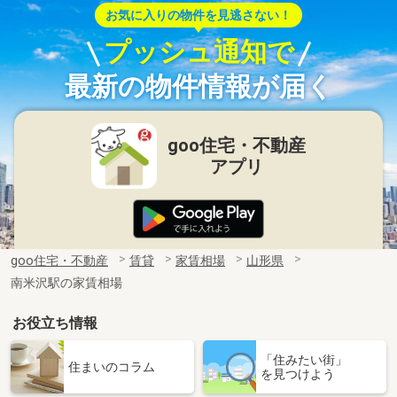
お気に入りの物件を見逃さない！
プッシュ通知で
最新の物件情報が届く
goo住宅・不動産
アプリ
goo住宅・不動産
賃貸
家賃相場
山形県
南米沢駅の家賃相場
お役立ち情報
「住みたい街」
住まいのコラム
を見つけよう