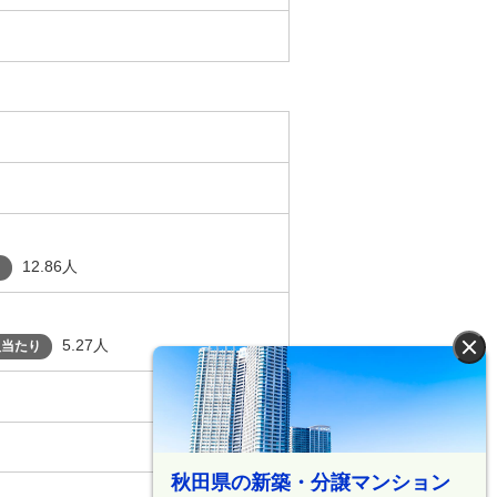
12.86人
り
5.27人
人当たり
×
秋田県の新築・分譲マンション