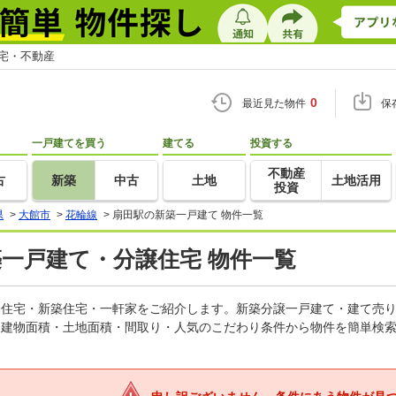
住宅・不動産
0
最近見た物件
保
一戸建てを買う
建てる
投資する
不動産
古
新築
中古
土地
土地活用
投資
県
>
大館市
>
花輪線
>
扇田駅の新築一戸建て 物件一覧
築一戸建て・分譲住宅 物件一覧
建売住宅・新築住宅・一軒家をご紹介します。新築分譲一戸建て・建て売
・建物面積・土地面積・間取り・人気のこだわり条件から物件を簡単検索