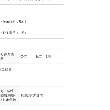
いる保育所：8所）
いる保育所：1所）
かり保育実
公立：- 私立：1園
園数
完全給食
ども・学生
医療費助成<
18歳3月末まで
院>対象年齢