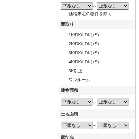
～
価格未定の物件を除く
間取り
1K/DK/LDK(+S)
2K/DK/LDK(+S)
3K/DK/LDK(+S)
4K/DK/LDK(+S)
5K以上
ワンルーム
建物面積
～
土地面積
～
駅徒歩