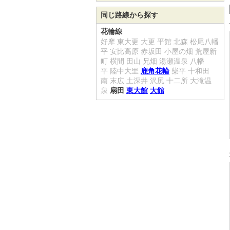
同じ路線から探す
花輪線
好摩
東大更
大更
平館
北森
松尾八幡
平
安比高原
赤坂田
小屋の畑
荒屋新
町
横間
田山
兄畑
湯瀬温泉
八幡
平
陸中大里
鹿角花輪
柴平
十和田
南
末広
土深井
沢尻
十二所
大滝温
泉
扇田
東大館
大館