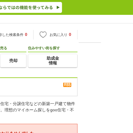
0
0
存した検索条件
お気に入り
売る
住みやすい街を探す
助成金
売却
情報
り住宅・分譲住宅などの新築一戸建て物件
。理想のマイホーム探しをgoo住宅・不