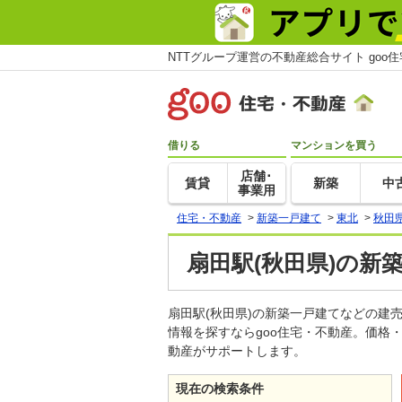
NTTグループ運営の不動産総合サイト goo
借りる
マンションを買う
店舗･
賃貸
新築
中
事業用
住宅・不動産
>
新築一戸建て
>
東北
>
秋田
扇田駅(秋田県)の新
扇田駅(秋田県)の新築一戸建てなどの
情報を探すならgoo住宅・不動産。価格
動産がサポートします。
現在の検索条件