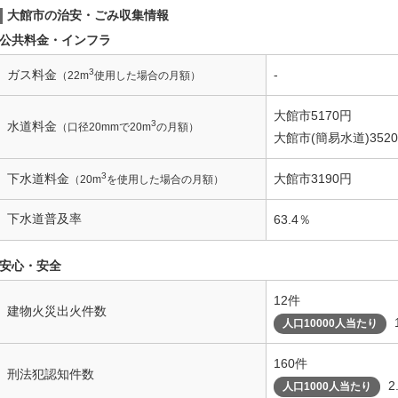
大館市の治安・ごみ収集情報
公共料金・インフラ
3
ガス料金
-
（22m
使用した場合の月額）
大館市5170円
3
水道料金
（口径20mmで20m
の月額）
大館市(簡易水道)352
3
下水道料金
大館市3190円
（20m
を使用した場合の月額）
下水道普及率
63.4％
安心・安全
12件
建物火災出火件数
人口10000人当たり
160件
刑法犯認知件数
2
人口1000人当たり