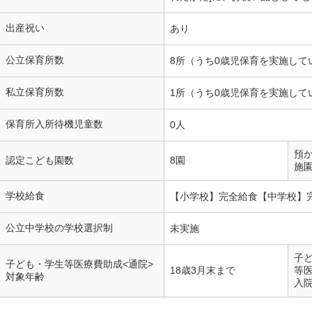
出産祝い
あり
公立保育所数
8所（うち0歳児保育を実施して
私立保育所数
1所（うち0歳児保育を実施して
保育所入所待機児童数
0人
預
認定こども園数
8園
施
学校給食
【小学校】完全給食【中学校】
公立中学校の学校選択制
未実施
子
子ども・学生等医療費助成<通院>
18歳3月末まで
等
対象年齢
入