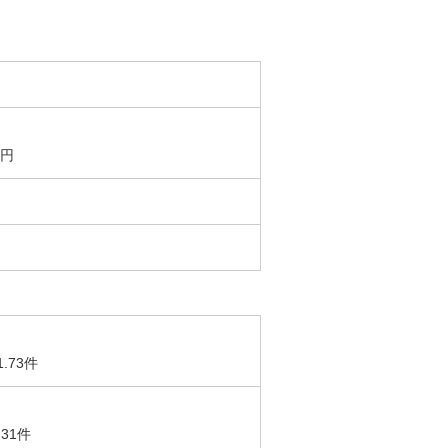
0円
1.73件
.31件