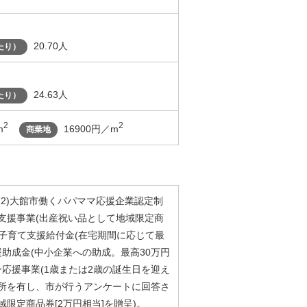
20.70人
たり）
24.63人
たり）
2
2
m
16900円／m
商業地
(2)大館市働くパパママ応援企業認定制
て支援事業(出産祝い品として地域限定商
在宅子育て支援給付金(在宅期間に応じて最
支援助成金(中小企業への助成。最高30万円
ツー応援事業(1歳または2歳の誕生日を迎え
住所を有し、市が行うアンケートに回答さ
限定商品券[2万円相当]を贈呈)。