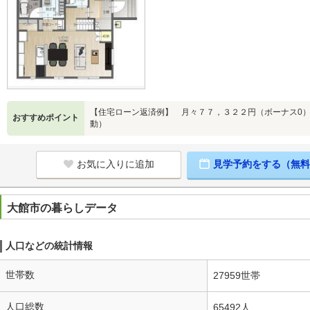
【住宅ローン返済例】 月々７７，３２２円（ボーナス0） 
おすすめポイント
動）
お気に入りに追加
見学予約をする（無料
大館市の暮らしデータ
人口などの統計情報
世帯数
27959世帯
人口総数
65492人