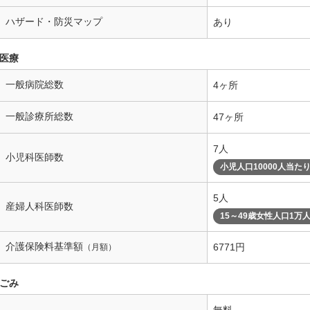
ハザード・防災マップ
あり
医療
一般病院総数
4ヶ所
一般診療所総数
47ヶ所
7人
小児科医師数
小児人口10000人当た
5人
産婦人科医師数
15～49歳女性人口1万
介護保険料基準額
6771円
（月額）
ごみ