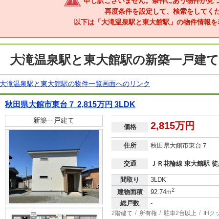
申し訳ございません。条件にあう物件が見
再度条件を設定して、検索をしてく
以下は「大滝温泉駅と東大館駅」の物件情報を
大滝温泉駅と東大館駅の新築一戸建て
大滝温泉駅と東大館駅の物件一覧画面へのリンク
秋田県大館市東台７ 2,815万円 3LDK
新築一戸建て
2,815万円
価格
住所
秋田県大館市東台７
交通
ＪＲ花輪線 東大館駅 徒
間取り
3LDK
2
建物面積
92.74m
総戸数
-
2階建て
所有権
駐車2台以上
IH