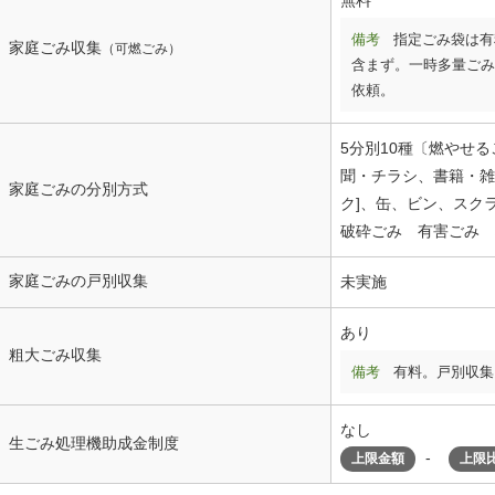
無料
備考
指定ごみ袋は有
家庭ごみ収集
（可燃ごみ）
含まず。一時多量ごみ
依頼。
5分別10種〔燃やせる
聞・チラシ、書籍・雑
家庭ごみの分別方式
ク]、缶、ビン、スク
破砕ごみ 有害ごみ 
家庭ごみの戸別収集
未実施
あり
粗大ごみ収集
備考
有料。戸別収集
なし
生ごみ処理機助成金制度
-
上限金額
上限