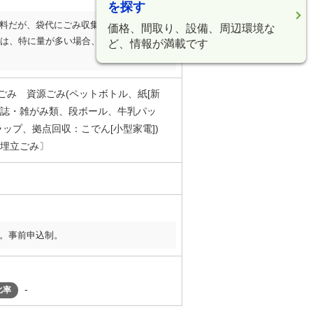
を探す
料だが、袋代にごみ収集・処理料金等を
価格、間取り、設備、周辺環境な
は、特に量が多い場合、個別に事業者へ
ど、情報が満載です
ごみ 資源ごみ(ペットボトル、紙[新
誌・雑がみ類、段ボール、牛乳パッ
ラップ、拠点回収：こでん[小型家電])
埋立ごみ〕
。事前申込制。
-
比率