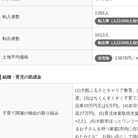
1356人
転入者数
転入率（人口1000人当
1613人
転出者数
転出率（人口1000人当
土地平均価格
13676円／
住宅地
結婚・育児の助成金
(1)大館ふるさとキャリア教育。
度。(3)はちくんすくすく子育
品券10万円又は5万円)。(4)
子育て関連の独自の取り組み
高27万円)。(5)育児休業取得
×2人)。(6)大館市ほっとワン
るお子さんを持つ家庭[市内に
れたかた]に、お祝い品として地域