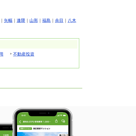
｜
矢幅
｜
逢隈
｜
山形
｜
福島
｜
余目
｜
八木
用
不動産投資