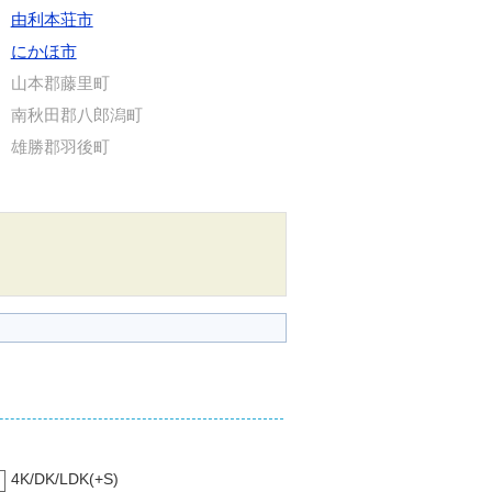
由利本荘市
にかほ市
山本郡藤里町
南秋田郡八郎潟町
雄勝郡羽後町
4K/DK/LDK(+S)