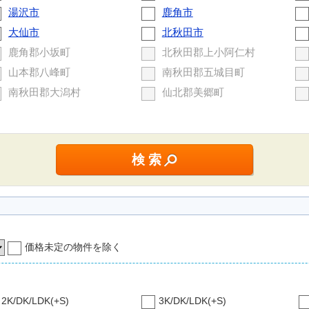
湯沢市
鹿角市
大仙市
北秋田市
鹿角郡小坂町
北秋田郡上小阿仁村
山本郡八峰町
南秋田郡五城目町
南秋田郡大潟村
仙北郡美郷町
価格未定の物件を除く
2K/DK/LDK(+S)
3K/DK/LDK(+S)