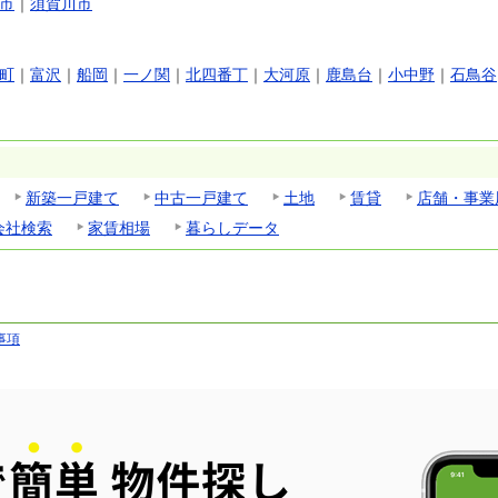
市
｜
須賀川市
町
｜
富沢
｜
船岡
｜
一ノ関
｜
北四番丁
｜
大河原
｜
鹿島台
｜
小中野
｜
石鳥谷
新築一戸建て
中古一戸建て
土地
賃貸
店舗・事業
会社検索
家賃相場
暮らしデータ
事項