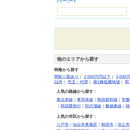
フリーワード
他のエリアから探す
特集から探す
間取り図あり
｜
2,000万円以下
｜
3,00
以内
｜
売主・代理
｜
第1種低層地域
｜
即
人気の路線から探す :
東北本線
｜
奥羽本線
｜
秋田新幹線
｜
常磐
｜
阿武隈急行
｜
田沢湖線
｜
磐越東線
｜
陸
人気の市区から探す :
八戸市
｜
仙台市青葉区
｜
秋田市
｜
潟上市