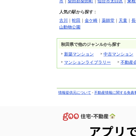
市
｜
柴田郡柴田町
｜
仙台市太白区
｜
東根
人気の駅から探す :
古川
｜
蛇田
｜
金ケ崎
｜
薬師堂
｜
天童
｜
長
山動物公園
秋田県で他のジャンルから探す
新築マンション
中古マンション
マンションライブラリー
不動産
情報提供元について
-
不動産情報に関する免責