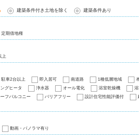
る
建築条件付き土地を除く
建築条件あり
定期借地権
以上
駐車2台以上
即入居可
南道路
1種低層地域
キングヒータ
浄水器
オール電化
浴室乾燥機
浴
ルーフバルコニー
バリアフリー
設計住宅性能評価付
動画・パノラマ有り