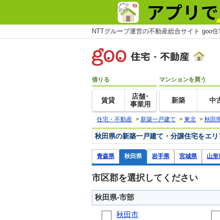
NTTグループ運営の不動産総合サイト goo
借りる
マンションを買う
店舗･
賃貸
新築
中
事業用
住宅・不動産
>
新築一戸建て
>
東北
>
秋田
秋田県の新築一戸建て・分譲住宅をエリ
青森県
秋田県
岩手県
宮城県
山形
市区郡を選択してください
秋田県-市部
秋田市