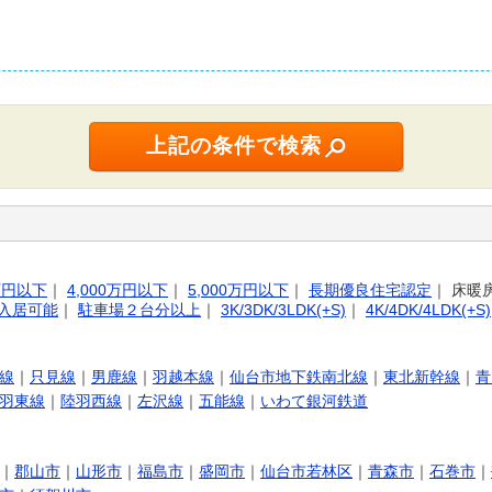
0万円以下
｜
4,000万円以下
｜
5,000万円以下
｜
長期優良住宅認定
｜
床暖
入居可能
｜
駐車場２台分以上
｜
3K/3DK/3LDK(+S)
｜
4K/4DK/4LDK(+S)
線
｜
只見線
｜
男鹿線
｜
羽越本線
｜
仙台市地下鉄南北線
｜
東北新幹線
｜
青
羽東線
｜
陸羽西線
｜
左沢線
｜
五能線
｜
いわて銀河鉄道
｜
郡山市
｜
山形市
｜
福島市
｜
盛岡市
｜
仙台市若林区
｜
青森市
｜
石巻市
｜