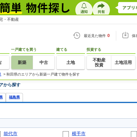
住宅・不動産
0
最近見た物件
保
一戸建てを買う
建てる
投資する
不動産
古
新築
中古
土地
土地活用
投資
県
>
秋田県のエリアから新築一戸建て物件を探す
アから探す
県
福島県
能代市
横手市