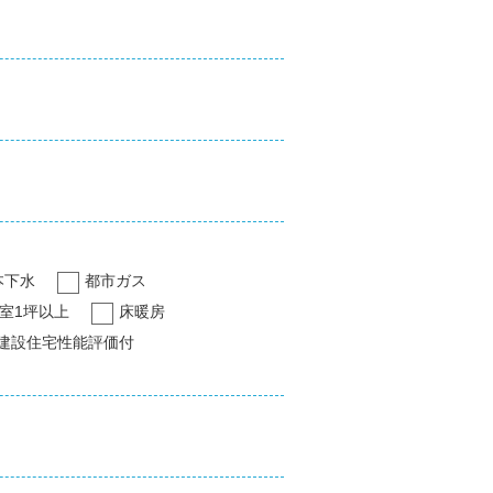
本下水
都市ガス
室1坪以上
床暖房
建設住宅性能評価付