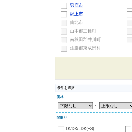
男鹿市
潟上市
仙北市
山本郡三種町
南秋田郡井川町
雄勝郡東成瀬村
条件を選択
価格
～
間取り
1K/DK/LDK(+S)