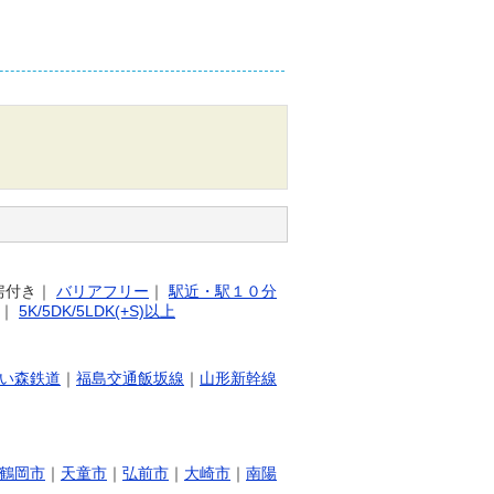
房付き
｜
バリアフリー
｜
駅近・駅１０分
｜
5K/5DK/5LDK(+S)以上
い森鉄道
｜
福島交通飯坂線
｜
山形新幹線
鶴岡市
｜
天童市
｜
弘前市
｜
大崎市
｜
南陽