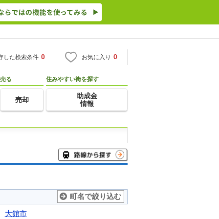
0
0
存した検索条件
お気に入り
売る
住みやすい街を探す
助成金
売却
情報
町名で絞り込む
大館市