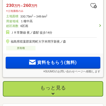
230
260
万円～
万円
※土地価格のみ
土地面積
2
2
330.75m
～349.6m
用途地域
１種中高
総区画数
6区画
ＪＲ常磐線 夜ノ森駅 徒歩14分
福島県双葉郡富岡町大字本岡字新夜ノ森
所有権
資料をもらう(無料)
※SUUMOのお問い合わせページへ移動します
もっと見る