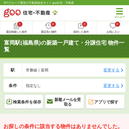
NTTグループ運営の不動産総合サイト goo住宅・不動産
1
0
0
0
最近検索した条件
最近見た物件
保存した条件
お気に入り
富岡駅(福島県)の新築一戸建て・分譲住宅 物件一
覧
駅
変更する
常磐線｜富岡
条件
変更する
指定なし
新着メールを受
検索条件を保存
アプリで探す
取る
お探しの条件に該当する物件はありませんでした。