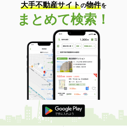
大手不動産サイト
物件
の
を
まとめて検索！