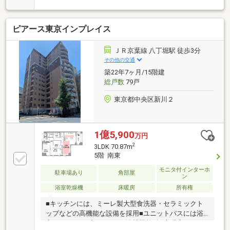
やキッズルームなど共用施設も充実（一部有償）～～
～リノベーション内容～～～ （２０２６年２
ピアース東京インプレイス
月１４日完了）・システムキッチン交換・ユニットバ
ス交換・洗面化粧台交換・トイレ交換・全フローリン
グ張替・床暖房（ガス式）交換・全クロス貼替
ＪＲ京葉線 八丁堀駅 徒歩3分
・建具交換 ・・・等～～～～～～～～～～～～～～～
その他の交通
築22年7ヶ月/15階建
総戸数
79戸
東京都中央区新川２
1億5,900
万円
2
3LDK 70.87m
5階 南東
モニタ付インターホ
駐車場あり
角部屋
ン
浴室乾燥機
床暖房
所有権
■キッチンには、ミーレ製大型食洗器・セラミックト
ップなどの高機能な設備を採用■ユニットバスには浴
室クリアキープ＋おそうじ浴槽機能付■床暖房をリビ