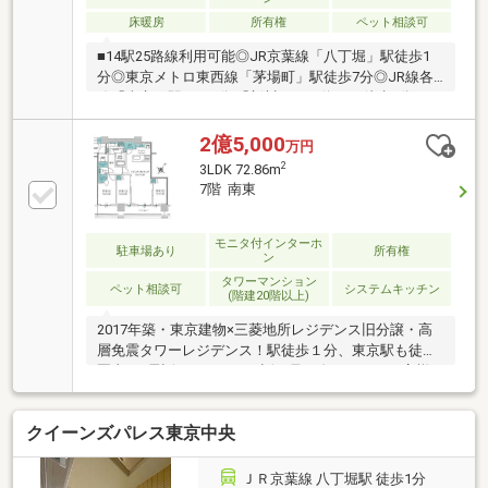
床暖房
所有権
ペット相談可
■14駅25路線利用可能◎JR京葉線「八丁堀」駅徒歩1
分◎東京メトロ東西線「茅場町」駅徒歩7分◎JR線各
線「東京」駅バス8分 「新川」バス停まで徒歩1分
■2017年築・全387戸・地上29階、超高層免振タワーレ
ジデンス■10階部分／40.93㎡／1LDK+WIC+N＋TR／北
2億5,000
万円
西向きバルコニー ※トランクルーム面積0.31㎡を含む
2
3LDK 72.86m
／3LDK+WIC+SIC+N＋TR■ウォークインクローゼット
7階 南東
や納戸など収納充実■隅田川テラスや新川公園まで徒
歩５分、休日にのんびりできるスポット多数。■ホテ
ルライクな共用施設・設備
モニタ付インターホ
駐車場あり
所有権
ン
タワーマンション
ペット相談可
システムキッチン
(階建20階以上)
2017年築・東京建物×三菱地所レジデンス旧分譲・高
層免震タワーレジデンス！駅徒歩１分、東京駅も徒歩
圏内♪お電話頂けると、お話が早く進みます。お客様
のご希望に合った物件を細かい心遣いでお手伝いさせ
て頂きます。弊社HPには公開前の物件を多数掲載して
クイーンズパレス東京中央
おりますので、新鮮な情報をいち早く発信させて頂い
ております。お客様が納得なさるお住まいが見つかる
よう、スピード感を持って全力でサポートします。売
ＪＲ京葉線 八丁堀駅 徒歩1分