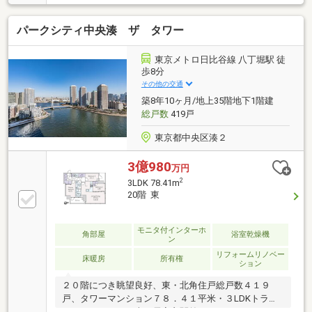
いているため、気持ち良く快適に過ごせます◎・全室
に窓が付いているため、風通しが良く快適に過ごせま
パークシティ中央湊 ザ タワー
す◎◆充実した周辺環境 ・ファミリーマート内神田
一丁目店…徒歩 1分（約 30m）◆複数路線利用可能・
東京メトロ東西線・丸ノ内線・半蔵門線・千代田線・
東京メトロ日比谷線 八丁堀駅 徒
都営地下鉄三田線「大手町」駅 徒歩 7分・JR山手線・
歩8分
京浜東北線・中央線・東京メトロ銀座線 「神田」駅
その他の交通
徒歩 6分
築8年10ヶ月/地上35階地下1階建
総戸数
419戸
東京都中央区湊２
3億980
万円
2
3LDK 78.41m
20階 東
モニタ付インターホ
角部屋
浴室乾燥機
ン
リフォームリノベー
床暖房
所有権
ション
２０階につき眺望良好、東・北角住戸総戸数４１９
戸、タワーマンション７８．４１平米・３LDKトラン
クルーム０．８平米（居室玄関前）パーティールーム