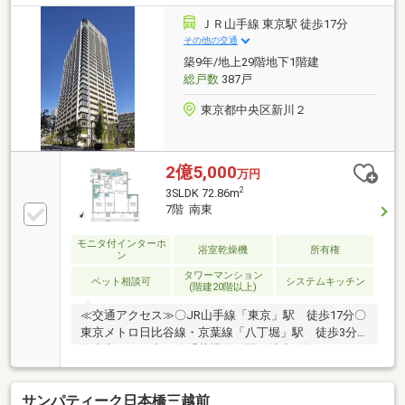
階部分 ライブラリー スタディカフェ
キッズルーム パーティルーム3階部分 駐輪
ＪＲ山手線 東京駅 徒歩17分
場23階部分 リバービューラウンジ オーナー
その他の交通
ズスイート36階部分 スカイガーデン
築9年/地上29階地下1階建
総戸数
387戸
東京都中央区新川２
2億5,000
万円
2
3SLDK 72.86m
7階 南東
モニタ付インターホ
浴室乾燥機
所有権
ン
タワーマンション
ペット相談可
システムキッチン
(階建20階以上)
≪交通アクセス≫〇JR山手線「東京」駅 徒歩17分〇
東京メトロ日比谷線・京葉線「八丁堀」駅 徒歩3分
〇東京メトロ東西線「茅場町」駅 徒歩7分≪オスス
メポイント≫◇超高層免震タワーマンション◇八重洲
に君臨するラグジュアリーレジデンス◇駅徒歩7分以
サンパティーク日本橋三越前
内に3路線利用可能につき交通アクセス良好◇南東向