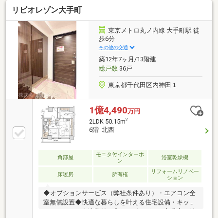
水処理システム■ビルトイン浄水器■食器洗い乾燥機■
リビオレゾン大手町
保温浴槽■低床式浴槽■追いだき機能付セミオートバス
■トリプルセキュリティ■24時間遠隔監視システム■二
重床・二重天井・天井カセット型エアコン（LD部分）
東京メトロ丸ノ内線 大手町駅 徒
■ガス温水式床暖房（LD部分）■フルフラット設計■24
歩6分
時間換気システム■LOW-E複層ガラス
その他の交通
築12年7ヶ月/13階建
総戸数
36戸
東京都千代田区内神田１
1億4,490
万円
2
2LDK 50.15m
6階 北西
モニタ付インターホ
角部屋
浴室乾燥機
ン
リフォームリノベー
床暖房
所有権
ション
◆オプションサービス（弊社条件あり）・エアコン全
室無償設置◆快適な暮らしを叶える住宅設備・キッチ
ンはうれしい食洗機付き◎・リビングには床暖房が付