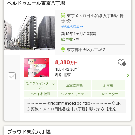
ベルドゥムール東京八丁堀
む）／3LDK+WIC+SIC+N＋TR■各居室に収納有・リビ
ングダイニングには約0.7平米の納戸有■LD・洋室天井
最高高2600mm■北東向きバルコニーに面した採光・通
東京メトロ日比谷線 八丁堀駅 徒
風良好の使い勝手に優れたプラン■北東向きバルコニ
歩2分
ーからはスカイツリーを望めます。（天候による）■
その他の交通
隅田川テラスや新川公園まで徒歩５分、休日にのんび
築15年4ヶ月/10階建
りできるスポット多数。■ホテルライクな共用施設・
総戸数
-戸
設備
東京都中央区八丁堀２
8,380
万円
2
1LDK 42.26m
8階 北東
モニタ付インターホ
浴室乾燥機
所有権
ン
ペット相談可
システムキッチン
エレベーター
～～～～～≪recommended points≫～～～～～◇JR
京葉線・メトロ日比谷線【八丁堀】駅2分!◇【東京
駅】徒歩17分!利便性もお出かけも充実!◇安心の2011
年築!都市に溶け込むモダン外観!◇ペット飼育可! 愛
する家族と癒しの時間を!◇オートロック×宅配ボック
プラウド東京八丁堀
ス!不在時も安心!～～～～～～～～～～～～～～～～～