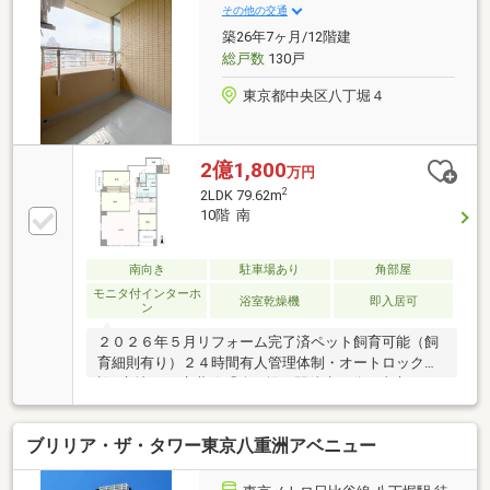
却査定・買い取りも致します。ご希望の際は、ケーコ
その他の交通
ーポレーション売買事業部03-6865-1151迄 お気軽に
築26年7ヶ月/12階建
お問い合わせ下さい。
総戸数
130戸
東京都中央区八丁堀４
2億1,800
万円
2
2LDK 79.62m
10階 南
南向き
駐車場あり
角部屋
モニタ付インターホ
浴室乾燥機
即入居可
ン
２０２６年５月リフォーム完了済ペット飼育可能（飼
育細則有り）２４時間有人管理体制・オートロック付
設■立地・JR京葉線「八丁堀」駅徒歩１分・東京メト
ロ有楽町線「新富町」駅徒歩９分・JR山手線「東京」
駅徒歩１７分■間取り・３ＬＤＫ ・南西角部屋・
ブリリア・ザ・タワー東京八重洲アベニュー
南、西向き２面バルコニー■設備・浴室乾燥機・TVモ
ニター付インターフォン・トランクルーム、宅配ボッ
クスあり・床暖房付設（リビングダイニング部分）