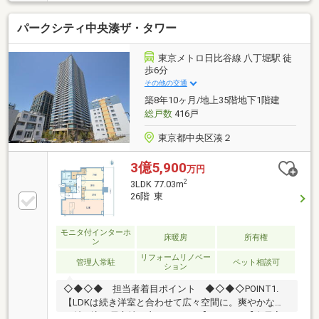
いでき、買い物も快適。◆【格式高く豪華なエントラ
ンスデザイン】住まう方やゲストを優雅に迎え入れ
パークシティ中央湊ザ・タワー
る、高級感溢れる迎賓空間です。上質な素材を贅沢に
使用した美しい空間が、日々の暮らしに誇りと歓びを
もたらします。◆【ペットと暮らせる癒しの空間】愛
東京メトロ日比谷線 八丁堀駅 徒
犬や愛猫は大切な家族の一員です。ペット飼育可能
歩6分
（細則あり）な当物件で、新しい生活を共にスター
その他の交通
ト。笑顔が溢れる豊かな毎日をどうぞ。お問い合わせ
築8年10ヶ月/地上35階地下1階建
は【フリーダイヤル：0120-702-700】までお気軽にど
総戸数
416戸
うぞ♪
東京都中央区湊２
3億5,900
万円
2
3LDK 77.03m
26階 東
モニタ付インターホ
床暖房
所有権
ン
リフォームリノベー
管理人常駐
ペット相談可
ション
◇◆◇◆ 担当者着目ポイント ◆◇◆◇POINT1.
【LDKは続き洋室と合わせて広々空間に。爽やかな光
が射し込む居心地の良いスペース】POINT2.【全居室