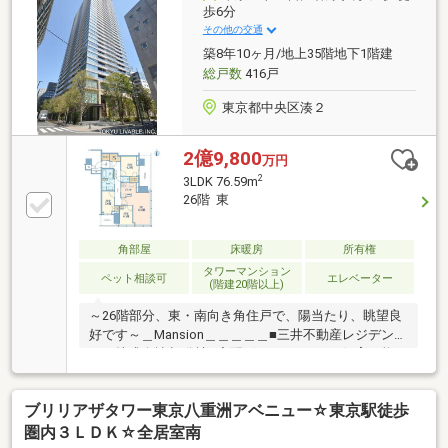
徒歩4分○○弊社は三井住友信託銀行のグループ会社で
歩6分
ございます○○住宅ローン、資金計画、お住み替え等、
その他の交通
お気軽にご相談ください
築8年10ヶ月/地上35階地下1階建
総戸数
416戸
東京都中央区湊２
2億9,800
万円
2
3LDK 76.59m
26階 東
角部屋
床暖房
所有権
タワーマンション
ペット相談可
エレベーター
(階建20階以上)
～26階部分、東・南向き角住戸で、陽当たり、眺望良
好です～＿Mansion＿＿＿＿＿■三井不動産レジデンシ
ャル株式会社 旧分譲■宅配ボックス■ペット飼育可能
（細則有)■24時間有人管理■各フロアにダストステー
ション設置■1階部分コンシェルジュサービス■来客用
ブリリアザタワー東京八重洲アベニュー☆東京駅徒歩
駐車場3台＿共用施設＿＿＿＿＿1階部分 スーパー デ
リド 機械式駐車場 ペット足洗い場2
圏内３ＬＤＫ☆全居室南