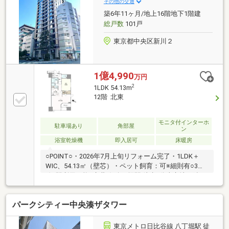
その他の交通
築6年11ヶ月/地上16階地下1階建
総戸数
101戸
東京都中央区新川２
1億4,990
万円
2
1LDK 54.13m
12階 北東
モニタ付インターホ
駐車場あり
角部屋
ン
浴室乾燥機
即入居可
床暖房
○POINT○・2026年7月上旬リフォーム完了・1LDK＋
WIC、54.13㎡（壁芯）・ペット飼育：可※細則有○3路
線3駅利用可能○京葉線 八丁堀駅 徒歩3分東京地下鉄日
比谷線 茅場町駅 徒歩8分東京地下鉄有楽町線 新富町駅
徒歩12分JR山手線 東京駅 徒歩18分○周辺環境○コンビ
パークシティー中央湊ザタワー
ニ ナチュラルローソン新川二丁目店まで60m 徒歩1
分スーパー まいばすけっと新川リバー通り店まで
160m 徒歩2分小学校 中央区立明正小学校まで270m
東京メトロ日比谷線 八丁堀駅 徒