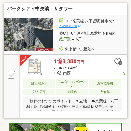
やご不明点がございましたら気軽にお問い合わせくだ
パークシティ中央湊 ザタワー
さい※バルコニー面積不明のため1㎡で記載
ＪＲ京葉線 八丁堀駅 徒歩6分
その他の交通
築8年10ヶ月/地上35階地下1階建
総戸数
416戸
東京都中央区湊２
1億8,380
万円
2
2LDK 59.64m
19階 南西
モニタ付インターホ
駐車場あり
浴室乾燥機
ン
即入居可
床暖房
所有権
－物件のおすすめポイント－▼立地・JR京葉線「八丁
堀」駅 徒歩6分 他▼特徴・三井不動産レジデンシャル
(株)旧分譲・免震構造タワーレジデンス・LDに床暖房
設置・全居室がバルコニーに面する設計、陽当り・通
風良好・WIC・SIC等、収納豊富▼【三井不動産レジデ
ンシャル実施】2025年12月内装リフォーム済【交換】