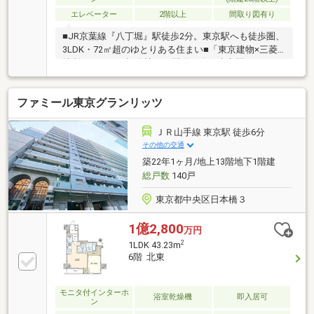
エレベーター
2階以上
間取り図有り
■JR京葉線『八丁堀』駅徒歩2分。東京駅へも徒歩圏、
3LDK・72㎡超のゆとりある住まい■「東京建物×三菱
地所レジデンス旧分譲。再開発が進む東京駅エリアに
佇む免震タワーレジデンス。」
ファミール東京グランリッツ
ＪＲ山手線 東京駅 徒歩6分
その他の交通
築22年1ヶ月/地上13階地下1階建
総戸数
140戸
東京都中央区日本橋３
1億2,800
万円
2
1LDK 43.23m
6階 北東
モニタ付インターホ
浴室乾燥機
即入居可
ン