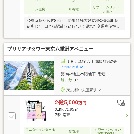
ン
リフォームリノベー
床暖房
所有権
ション
◇東京駅から約850m、徒歩11分の好立地◇茅場町駅
徒歩1分、日本橋駅徒歩2分という優れた交通利便性◇
壁面をすっきりと見せる天井埋め込み型エアコン＝＝
＝「マンションを買う」のではなく、「東京の中心で
暮らす時間」を手に入れる住まいです。近年、兜町エ
ブリリアザタワー東京八重洲アベニュー
リアは大規模再開発により、金融街から「住み・働
き・楽しむ」が融合する新しい都心エリアへと進化。
話題のレストランやカフェ、ホテルが集まり、街全体
ＪＲ京葉線 八丁堀駅 徒歩2分
の魅力が高まっています。湾岸エリアのタワーマンシ
その他の交通
ョンとは異なる、東京駅・日本橋・丸の内を徒歩圏と
築9年/地上29階地下1階建
する都心生活をお過ごしいただけます。【現在フルリ
総戸数
-戸
ノベーション中。施工途中でもご内見いただけま
す。】
東京都中央区新川２
2億5,000
万円
2
3LDK 72.86m
7階 南東
モニタ付インターホ
タワーマンション
所有権
ン
(階建20階以上)