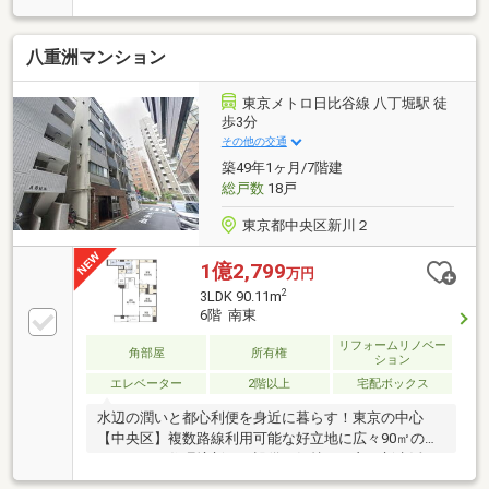
収納完備。SICや収納力のあるWIC、納戸・リビング収
納を備えた豊富な収納も魅力です】POINT3.【ラウン
八重洲マンション
ジやライブラリーなど充実した共用施設！コンシェル
ジュが豊かな暮らしをサポートします】POINT4.【都
心の利便性と、リバーサイドならではの水景と煌めき
東京メトロ日比谷線 八丁堀駅 徒
を享受。感性豊かな暮らしを満喫できる立地】
歩3分
◇◆◇◆◇◆◇◆◇◆◇◆◇◆◇◆～東急リバブル
その他の交通
銀座センターまでお問い合わせ下さい～『スーモを見
築49年1ヶ月/7階建
て』とお伝えいただくとスムーズです
総戸数
18戸
東京都中央区新川２
1億2,799
万円
2
3LDK 90.11m
6階 南東
リフォームリノベー
角部屋
所有権
ション
エレベーター
2階以上
宅配ボックス
水辺の潤いと都心利便を身近に暮らす！東京の中心
【中央区】複数路線利用可能な好立地に広々90㎡の暮
らしやすい住環境新しい設備で気持ちの良い新生活が
スタート統一感があり高級感のある仕上がりにご質問