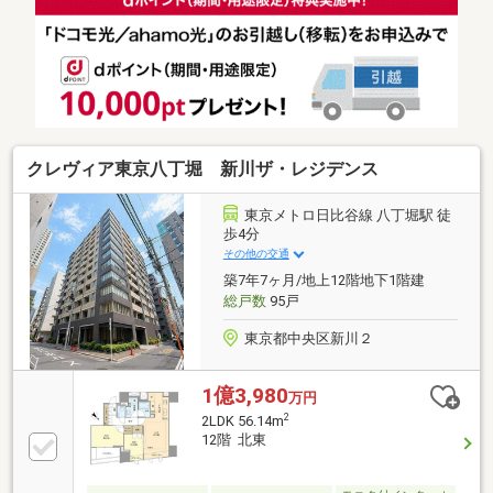
ノスタルジックな横丁に囲まれた一角に立地◆小規模
事務所使用相談可、店舗使用不可、ペット飼育相談可
（成長時50CM及10KG相当の犬猫等小動物）◆2024年
6月大規模修繕工事済み◆インターネット（組合一括
加入、利用料管理費に含む）◆オートロック、宅配ボ
ックス、屋内ゴミ置場＆自転車置場、追焚き機能付バ
スルーム、温水洗浄便座
クレヴィア東京八丁堀 新川ザ・レジデンス
東京メトロ日比谷線 八丁堀駅 徒
歩4分
その他の交通
築7年7ヶ月/地上12階地下1階建
総戸数
95戸
東京都中央区新川２
1億3,980
万円
2
2LDK 56.14m
12階 北東