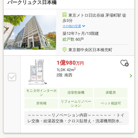
パークリュクス日本橋
床暖房（ＬＤ）カウンターキッチン（浄水器付）～交
通アクセス～・東京メトロ日比谷線・東西線「茅場
町」駅 徒歩2分・都営浅草線・東京メトロ銀座線・
東京メトロ日比谷線 茅場町駅 徒
東西線「日本橋」駅 徒歩3分・東京メトロ銀座線・
歩3分
半蔵門線「三越前」駅 徒歩7分・JR山手線「東京」
その他の交通
駅 徒歩12分
築12年7ヶ月/13階建
総戸数
60戸
東京都中央区日本橋兜町
1億980
万円
2
1LDK 42m
2階 南西
モニタ付インターホ
浴室乾燥機
床暖房
ン
リフォームリノベー
所有権
ペット相談可
ション
～～～～～～リノベーション内容～～～～～～ ・トイ
レ交換・給湯器交換・クロス貼替え・洗濯機用防水パ
ン交換・食器洗い乾燥機交換・・・等 （２０２６年
７月１４日完了）～～～～～～～～～～～～～～～～