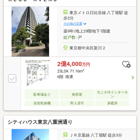
実しています。上質なゆとりに包まれる快適な暮らし
を、ぜひここで始めてみませんか。
東京メトロ日比谷線 八丁堀駅 徒
歩2分
その他の交通
築9年/地上29階地下1階建
総戸数
-戸
東京都中央区新川２
2億4,000
万円
2
2SLDK 71.16m
6階 南東
モニタ付インターホ
駐車場あり
角部屋
ン
浴室乾燥機
即入居可
床暖房
シティハウス東京八重洲通り
ＪＲ京葉線 八丁堀駅 徒歩3分