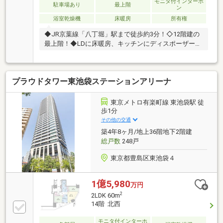
モニタ付インターホ
駐車場あり
最上階
ン
浴室乾燥機
床暖房
所有権
◆JR京葉線「八丁堀」駅まで徒歩約3分！◇12階建の
最上階！◆LDに床暖房、キッチンにディスポーザー付
き！＝＝＝＝＝＝＝＝＝＝＝＝＝＝＝＝＝＝＝＝＝＝
＝＝＝＝＝＝＝＝＝当社は、本マンションの建物管理
会社でございます。管理組合のこと、共用施設のこ
プラウドタワー東池袋ステーションアリーナ
と、修繕計画のこと等、しっかりとご説明いたしま
す。ご購入後も管理の委託先として長いお付き合いさ
せていただきますので丁寧で誠実な対応を心掛けてお
東京メトロ有楽町線 東池袋駅 徒
ります。＝＝＝＝＝＝＝＝＝＝＝＝＝＝＝＝＝＝＝＝
歩1分
＝＝＝＝＝＝＝＝＝＝＝
その他の交通
築4年8ヶ月/地上36階地下2階建
総戸数
248戸
東京都豊島区東池袋４
1億5,980
万円
2
2LDK 60m
14階 北西
モニタ付インターホ