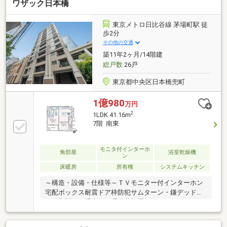
ワザック日本橋
東京メトロ日比谷線 茅場町駅 徒
歩2分
その他の交通
築11年2ヶ月/14階建
総戸数
26戸
東京都中央区日本橋兜町
1億980
万円
2
1LDK 41.16m
7階 南東
モニタ付インターホ
角部屋
浴室乾燥機
ン
床暖房
所有権
システムキッチン
～構造・設備・仕様等～ＴＶモニター付インターホン
宅配ボックス耐震ドア枠防犯サムターン・鎌デッドボ
ルト玄関錠二重床・二重天井複層ガラス（ペアガラ
ス 窓の一部を除く）24時間低風量換気システム追焚
機能付給湯器フルオートバス浴室換気乾燥機ＴＥＳ式