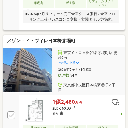
リフォームリノベー
床暖房
所有権
ション
■2026年5月リフォーム完了全室クロス張替 / 全室フロ
ーリング上張りガスコンロ交換・玄関タイル交換建具
新規交換・水栓新規交換ハウスクリーニング実施 など
■43.23㎡／1LDK＋WIC、リビング床暖房付■ペット飼
育可（細則有）■日本橋高島屋S.C徒歩2分、コレド日
メゾン・ド・ヴィレ日本橋茅場町
本橋徒歩6分、大丸東京徒歩8分■三菱地所コミュニテ
ィ(株)による安心の管理体制空室につき、室内の雰囲
気をゆっくりご確認いただけます
東京メトロ日比谷線 茅場町駅 徒
歩2分
その他の交通
築26年7ヶ月/10階建
総戸数
54戸
東京都中央区日本橋茅場町２丁
目
1億2,480
万円
2
2LDK 50.09m
9階 東
防犯カメラ
浴室乾燥機
所有権