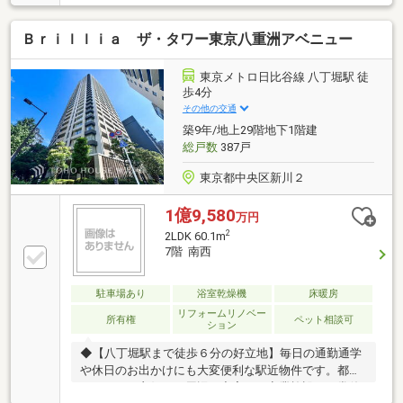
ングダイニングおよびキッチンに設置■70㎡、3LDKで
全室に収納あり■京葉線『八丁堀』駅まで徒歩４分
Ｂｒｉｌｌｉａ ザ・タワー東京八重洲アベニュー
『東京駅』まで１駅２分！〇リノベーション内容〇＊
システムキッチン・ユニットバス・洗面化粧台・トイ
レ交換＊全壁・全天井クロス貼替＊フローリング・フ
東京メトロ日比谷線 八丁堀駅 徒
ロアタイル張替・全建具・シューズボックス交換 等
歩4分
その他の交通
築9年/地上29階地下1階建
総戸数
387戸
東京都中央区新川２
1億9,580
万円
2
2LDK 60.1m
7階 南西
駐車場あり
浴室乾燥機
床暖房
リフォームリノベー
所有権
ペット相談可
ション
◆【八丁堀駅まで徒歩６分の好立地】毎日の通勤通学
や休日のお出かけにも大変便利な駅近物件です。都心
アクセスも良好で、周辺の充実した商業施設も日常使