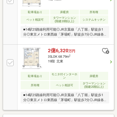
物件（2026年2月完了） クロス張替/洗濯防水パン交
換/トイレ交換/コンロ交換 浴室乾燥機交換/給湯器交
換 等■ホテルライクな共用施設（コンシェルジュサ
駐車場あり
床暖房
所有権
ービス／スカイラウンジ等）■隅田川テラスや新川公
タワーマンション
ペット相談可
システムキッチン
(階建20階以上)
園まで徒歩5分
■14駅25路線利用可能◎JR京葉線「八丁堀」駅徒歩1
分◎東京メトロ東西線「茅場町」駅徒歩7分◎JR線各
線「東京」駅バス8分 「新川」バス停まで徒歩1分
■2017年築・全387戸・地上29階、超高層免振タワーレ
ジデンス■7階部分／72.86㎡（TR面積0.42㎡を含む）
2億6,320
万円
／3LDK+WIC+SIC+N＋TR■各居室に収納有・キッチン
2
3SLDK 68.79m
には約1.2㎡の納戸有■LD・洋室天井高2600mm■全居
19階 北東
室、南東向きのバルコニーに面した採光・通風良好の
使い勝手に優れたプラン■隅田川テラスや新川公園ま
で徒歩５分、休日にのんびりできるスポット多数。■
モニタ付インターホ
駐車場あり
床暖房
ン
ホテルライクな共用施設・設備
タワーマンション
所有権
ペット相談可
(階建20階以上)
■14駅25路線利用可能◎JR京葉線「八丁堀」駅徒歩1
分◎東京メトロ東西線「茅場町」駅徒歩7分◎JR線各
線「東京」駅バス8分 「新川」バス停まで徒歩1分
■2017年築・全387戸・地上29階、超高層免振タワーレ
ジデンス■19階部分／68.79平米（TR面積0.30平米を含