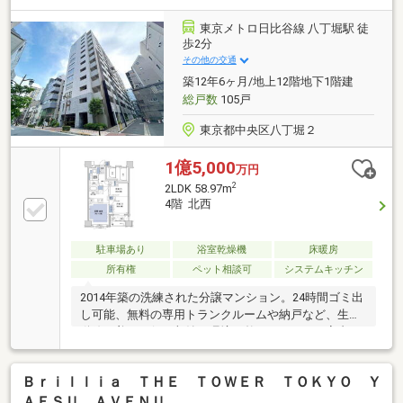
～～～～～◆頭金0円から購入可!長期低金利50年ロー
ン!◆提携銀行多数、住宅ローンご相談下さい!◆車で
東京メトロ日比谷線 八丁堀駅 徒
まとめてご案内!自宅まで送迎も可!◆年中無休!即日対
歩2分
応させていただきます!◆5000円QUOプレゼントキャ
その他の交通
ンペーン♪◆フジテレビ等でCM放映♪
築12年6ヶ月/地上12階地下1階建
総戸数
105戸
東京都中央区八丁堀２
1億5,000
万円
2
2LDK 58.97m
4階 北西
駐車場あり
浴室乾燥機
床暖房
所有権
ペット相談可
システムキッチン
2014年築の洗練された分譲マンション。24時間ゴミ出
し可能、無料の専用トランクルームや納戸など、生活
動線を美しく保つ収納・環境が整っています。室内は
カウンターキッチンや床暖房、1418サイズのゆとりあ
る浴室を完備。さらに追い焚き機能付きオートバスや
Ｂｒｉｌｌｉａ ＴＨＥ ＴＯＷＥＲ ＴＯＫＹＯ Ｙ
浴室換気乾燥暖房機、ディスポーザー、ビルトイン食
洗機など、日々の家事をサポートする先進の設備が充
ＡＥＳＵ ＡＶＥＮＵ