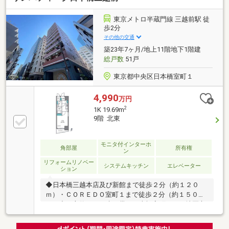
きにつき日当り良好◇専有面積７０㎡超◇総戸数387
戸◇ホテルライクな共有施設充実※一部有償（スカイ
東京メトロ半蔵門線 三越前駅 徒
ラウンジ、パーティーラウンジ、バーカウンター、ラ
歩2分
イブラリーラウンジ等）◇東京建物不動産旧分譲、東
その他の交通
京建物アメニティサポート管理
築23年7ヶ月/地上11階地下1階建
総戸数
51戸
東京都中央区日本橋室町１
4,990
万円
2
1K 19.69m
9階 北東
モニタ付インターホ
角部屋
所有権
ン
リフォームリノベー
システムキッチン
エレベーター
ション
◆日本橋三越本店及び新館まで徒歩２分（約１２０
ｍ）・ＣＯＲＥＤＯ室町１まで徒歩２分（約１５０
ｍ）◆西方約４０ｍ先一帯が日本橋室町一丁目地区市
街地再開発事業地（令和８年度着工、令和１３年度完
工予定） ◆平成15年築、鹿島建設施工◆下町情緒漂う