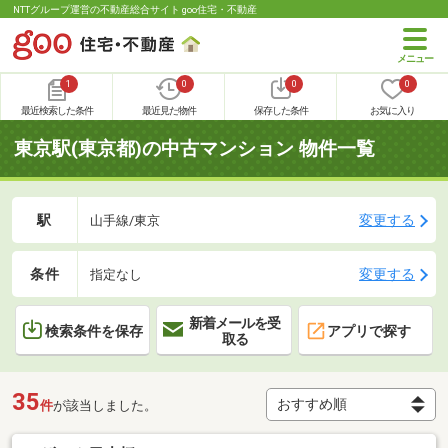
NTTグループ運営の不動産総合サイト goo住宅・不動産
1
0
0
0
最近検索した条件
最近見た物件
保存した条件
お気に入り
東京駅(東京都)の中古マンション 物件一覧
駅
変更する
山手線/東京
条件
変更する
指定なし
新着メールを受
検索条件を保存
アプリで探す
取る
35
件
が該当しました。