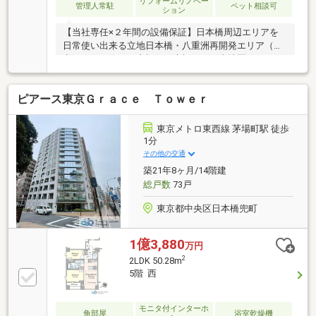
リフォームリノベー
管理人常駐
ペット相談可
ション
【当社専任×２年間の設備保証】日本橋周辺エリアを
日常使い出来る立地日本橋・八重洲再開発エリア（東
京ミッドタウン日本橋、日本橋一丁目東地区、トーチ
タワー、トフロム八重洲等）に至近2025年9月リノベ
ーション済み◇お部屋の特長◇■LDK11.8帖、リビング
ピアース東京Ｇｒａｃｅ Ｔｏｗｅｒ
横の洋室4.5帖と繋げて利用可能■5.5帖の洋室にはウォ
ークインクローゼットあり◇リノベーション内容
(2025年9月完了)◇■ユニットバス交換■洗面化粧台交
東京メトロ東西線 茅場町駅 徒歩
換■温水洗浄便座交換■全フローリング上張り■全クロ
1分
ス貼替■洗濯機用防水パン交換■冷暖房エアコン１基交
その他の交通
換（LD）■ガス給湯器交換 等
築21年8ヶ月/14階建
総戸数
73戸
東京都中央区日本橋兜町
1億3,880
万円
2
2LDK 50.28m
5階 西
モニタ付インターホ
角部屋
浴室乾燥機