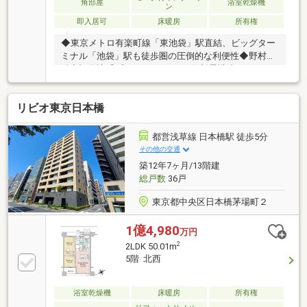
角部屋
浴室乾燥機
ン
即入居可
床暖房
所有権
◆東京メトロ有楽町線「東池袋」駅直結、ビッグター
ミナル「池袋」駅も徒歩圏の圧倒的な利便性◆野村不
動産旧分譲「プラウド」シリーズ×制震構造がもたら
す、確かな安心と品格に満ちた暮らし◆「サンシャイ
ンシティ」へも地下通路にて直結、買い物利便充実◆
リビオ東京日本橋
周辺には南池袋公園・イケ・サンパークなど大型公園
も充実し子育て環境としても良好◆メインエントラン
スホールは二層吹き抜けのゆとりある空間◆25階には
都営浅草線 日本橋駅 徒歩5分
スカイラウンジ・ゲストルーム◆内廊下、各フロアゴ
その他の交通
ミ置き場はもちろん、各フロアに宅配ボックスも設置
築12年7ヶ月/13階建
あり便利です◆トリプルセキュリティ、玄関前カメラ
総戸数
36戸
インターホン、玄関ドア含めたラクセスキー開錠
東京都中央区日本橋茅場町２
1億4,980
万円
2
2LDK 50.01m
5階 北西
浴室乾燥機
床暖房
所有権