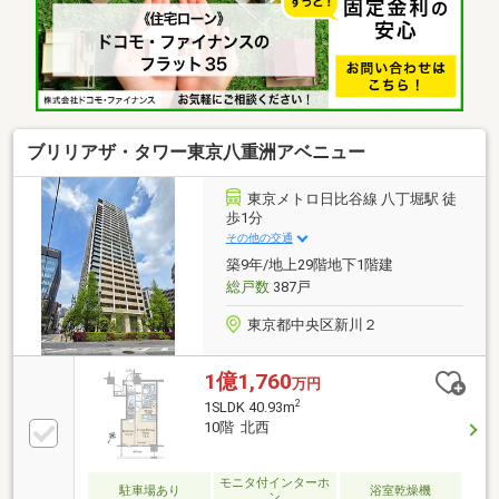
キッチン、トイレ便器、給湯器、壁・天井クロス 等
【張替】フローリング▼周辺環境・スーパー「デリド
湊店」徒歩1分(約60m)※専有面積にトランクルーム面
積0.72平米を含む
ブリリアザ・タワー東京八重洲アベニュー
東京メトロ日比谷線 八丁堀駅 徒
歩1分
その他の交通
築9年/地上29階地下1階建
総戸数
387戸
東京都中央区新川２
1億1,760
万円
2
1SLDK 40.93m
10階 北西
モニタ付インターホ
駐車場あり
浴室乾燥機
ン