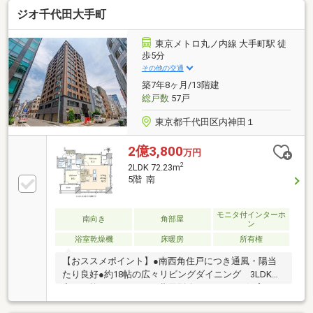
～～～～～・耐震ドア枠・ダブルオートロック・宅配
ジオ千代田大手町
ボックス・ペット飼育可（細則あり）
東京メトロ丸ノ内線 大手町駅 徒
歩5分
その他の交通
築7年8ヶ月/13階建
総戸数
57戸
東京都千代田区内神田１
2億3,800
万円
2
2LDK 72.23m
5階 南
モニタ付インターホ
南向き
角部屋
ン
浴室乾燥機
床暖房
所有権
【おススメポイント】●南西角住戸につき通風・陽当
たり良好●約18帖の広々リビングダイニング 3LDKへ
変更可能（※リフォーム費用別途要）●ペット飼育可
（※細則有）【充実の設備・仕様】■ディスポーザー排