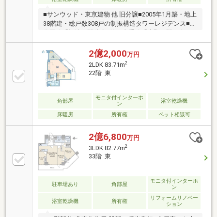
■サンウッド・東京建物 他 旧分譲■2005年1月築・地上
38階建・総戸数308戸の制振構造タワーレジデンス■千
代田線「根津」駅徒歩4分、山手線「上野」駅を含む
複数路線利用可◎24時間有人管理(夜間警備員対応)の
ため防犯面も安心です◎最上階にはスカイビューラウ
2億2,000
万円
ンジがあり、周辺の豊かな緑が望めます◎フロントサ
2
2LDK 83.71m
ービスやゲストルームなど共用施設充実◎各フロアに
22階 東
ゴミ置き場有【リノベーション内容】キッチン交換/浴
室交換/洗面交換/トイレ交換/水まわり床張替/フロー
リング新規張替/建具交換/照明交換/給湯器(追い炊き機
モニタ付インターホ
角部屋
浴室乾燥機
ン
能交換)下足入/全クロス貼替/アクセントクロス/ハウ
床暖房
所有権
ペット相談可
スクリーニング
2億6,800
万円
2
3LDK 82.77m
33階 東
モニタ付インターホ
駐車場あり
角部屋
ン
リフォームリノベー
浴室乾燥機
所有権
ション