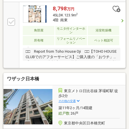
8,798
万円
2
4SLDK 123.9m
4階 南東
モニタ付インターホ
角部屋
浴室乾燥機
ン
リフォームリノベー
所有権
ペット相談可
ション
□□ Report from Toho House Oji □□【TOHO HOUSE
CLUBでのアフターサービス】ご購入後の「おウチ」と
「お金」のご相談窓口をご用意しております！・金利
上昇時のリスクヘッジ、借換え相談、繰上返済のタイ
ミング、各種保険の見直し・・・etc・おウチの設備保
ワザック日本橋
証や定期点検、駆け付けサービス・・・etc購入前のタ
イミングは勿論、購入後のご不安につきましてもご相
談可能です！まずはお気軽に現地をご覧下さいませ。
東京メトロ日比谷線 茅場町駅 徒
物件の詳細について、ご見学希望のお客様は下記番号
歩2分
までお気軽にご連絡下さい。お問い合わせ専用フリー
その他の交通
ダイヤル ： ０１２０－８９－１０４０
築11年2ヶ月/14階建
総戸数
26戸
東京都中央区日本橋兜町