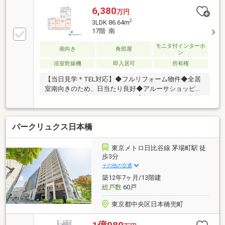
6,380
万円
2
3LDK 86.64m
17階 南
モニタ付インターホ
南向き
角部屋
ン
浴室乾燥機
即入居可
所有権
【当日見学＊TEL対応】◆フルリフォーム物件◆全居
室南向きのため、日当たり良好◆アルーサショッピン
グモール直結◆3LDK・86.64㎡【当日・翌日のご見学
希望のお客様はお電話でご予約ください】◆フリーダ
イヤル ０１２０－８５４―３７４【東宝ハウス新都
パークリュクス日本橋
心 限定キャンペーン】◆最大5000円分のギフトカー
ドをプレゼント！ ＊ご来店アンケートにご協力くだ
さい【東宝ハウス新都心 クラブ会員の特典】◆最優
東京メトロ日比谷線 茅場町駅 徒
遇金利０．８３％～ 豊富な提携ローン◆飲食店・ホ
歩3分
テルの会員優待・割引価格◆24時間365日 かけつけ
その他の交通
サポート
築12年7ヶ月/13階建
総戸数
60戸
東京都中央区日本橋兜町