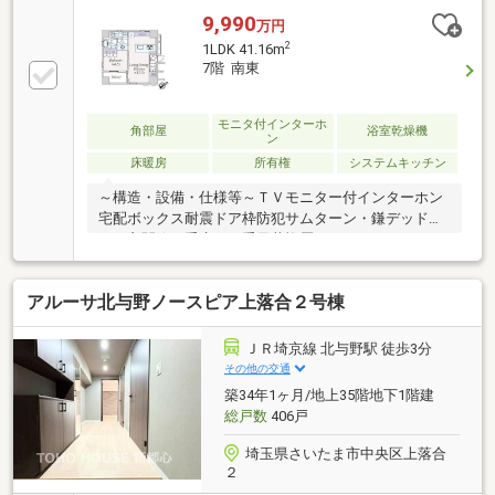
9,990
万円
2
1LDK 41.16m
7階 南東
モニタ付インターホ
角部屋
浴室乾燥機
ン
床暖房
所有権
システムキッチン
～構造・設備・仕様等～ＴＶモニター付インターホン
宅配ボックス耐震ドア枠防犯サムターン・鎌デッドボ
ルト玄関錠二重床・二重天井複層ガラス（ペアガラ
ス 窓の一部を除く）24時間低風量換気システム追焚
機能付給湯器フルオートバス浴室換気乾燥機ＴＥＳ式
アルーサ北与野ノースピア上落合２号棟
床暖房（ＬＤ）カウンターキッチン（浄水器付）～交
通アクセス～・東京メトロ日比谷線・東西線「茅場
町」駅 徒歩2分・都営浅草線・東京メトロ銀座線・
ＪＲ埼京線 北与野駅 徒歩3分
東西線「日本橋」駅 徒歩3分・東京メトロ銀座線・
その他の交通
半蔵門線「三越前」駅 徒歩7分・JR山手線「東京」
築34年1ヶ月/地上35階地下1階建
駅 徒歩12分
総戸数
406戸
埼玉県さいたま市中央区上落合
２