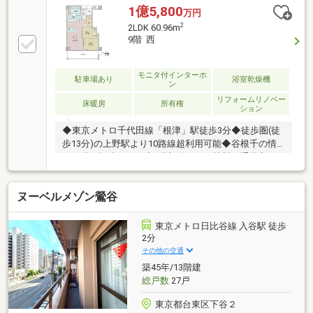
貼替 ◇エコカラット新規（玄関一部）◇給水管・給
1億5,800
万円
湯管・排水管交換（専有部側）・毎日の暮らしにゆと
2
2LDK 60.96m
りができる千代田線「根津」駅まで徒歩３分の好立
9階 西
地！・大切なペットと一緒に暮らせる「ペット飼育
可」のマンションです。（※２匹迄、他細則有）・開
口部には複層ガラスを採用。断熱性・遮音性に配慮さ
モニタ付インターホ
駐車場あり
浴室乾燥機
ン
れており、外気温の影響を受けにくく、室内環境を快
リフォームリノベー
適に保ちます。
床暖房
所有権
ション
◆東京メトロ千代田線「根津」駅徒歩3分◆徒歩圏(徒
歩13分)の上野駅より10路線超利用可能◆谷根千の情
緒が残る根津エリア◆9階部分につき眺望・通風良好
▼建物・共用部 等・制震柱工法・バリアフリー設
計・ペット可(飼育細則有)・ゲストルーム有り・ホテ
ヌーベルメゾン鶯谷
ルライクな内廊下設計・ワインセラー付プライベート
ラウンジ▼室内リノベーション工事内容（令和8年7月
末完成予定）・システムキッチン交換(ビルトイン食洗
東京メトロ日比谷線 入谷駅 徒歩
機、浄水器一体型水栓、ディスポーザー)・ユニットバ
2分
ス交換(浴室乾燥機、追い焚き機能付き)・洗面化粧台
その他の交通
交換・トイレ交換・フローリング全面貼替・ハウスク
築45年/13階建
リーニング等
総戸数
27戸
東京都台東区下谷２