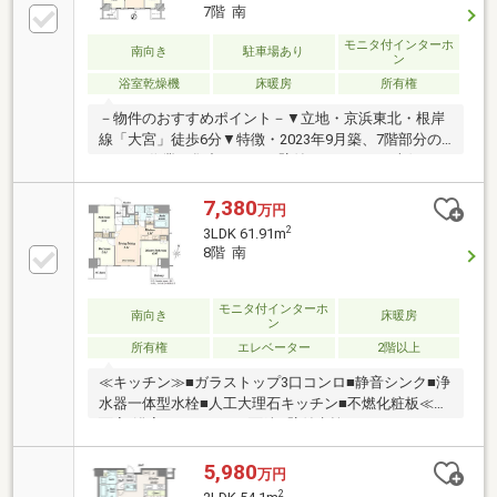
可能(細則有)▼設備・食器洗乾燥機・浴室乾燥機▼周
7階 南
辺環境・成城石井ルミネ大宮ルミネ1店 徒歩7分(約
520m)・さいたま市大宮小学校 徒歩8分(約590m)■ ご
モニタ付インターホ
南向き
駐車場あり
ン
希望の住まい探しをお手伝いします ━━━━━・・・
浴室乾燥機
床暖房
所有権
物件の詳細・ご相談はお気軽にお問い合わせくださ
い。
－物件のおすすめポイント－▼立地・京浜東北・根岸
線「大宮」徒歩6分▼特徴・2023年9月築、7階部分の
3LDK・作業に集中しやすい壁付けキッチン・南側にバ
ルコニー・アウトドアユニットヤード有・ペット飼育
可(規約制限有)・室内綺麗にお使いです▼設備・床暖
7,380
万円
房(LD)・浴室暖房乾燥機・浄水器・非接触キー・オー
2
3LDK 61.91m
トロック▼周辺環境・大宮高島屋 徒歩4分(約320m)・
8階 南
成城石井ルミネ大宮ルミネ1店 徒歩7分(約520m)※室外
機置場／2.36平米■ ご希望の住まい探しをお手伝いし
ます ━━━━━・・・物件の詳細・ご相談はお気軽に
モニタ付インターホ
南向き
床暖房
ン
お問い合わせください。
所有権
エレベーター
2階以上
≪キッチン≫■ガラストップ3口コンロ■静音シンク■浄
水器一体型水栓■人工大理石キッチン■不燃化粧板≪洗
面室/浴室/トイレ≫■三面鏡■壁付水栓■ウォシュレッ
ト一体型便器■縦型ミラー（浴室）≪アメニティ
≫■TES温水式床暖房■24時間換気システム■エコジョ
5,980
万円
ーズ≪構造≫■二重床・二重天井
2