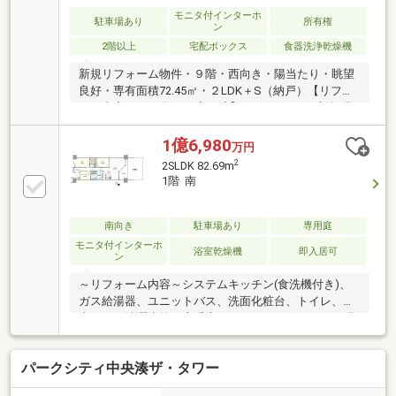
モニタ付インターホ
駐車場あり
所有権
ン
2階以上
宅配ボックス
食器洗浄乾燥機
新規リフォーム物件・９階・西向き・陽当たり・眺望
良好・専有面積72.45㎡・２LDK＋S（納戸）【リフォ
ーム内容：2026年７月完了済】■フローリング新規張
替■システムキッチン・ユニットバス新規交換■シャワ
ートイレ新規交換■洗面化粧台・給湯器新規交換■照明
1億6,980
万円
器具新規設置■その他、ハウスクリーニング等【本物
2
2SLDK 82.69m
件の特徴】●いつも快適・広々リビングダイニング●家
1階 南
族の会話もはずむ・カウンターキッチン●荷物の整理
に便利・収納豊富●お掃除もらくらく・フローリング●
洗濯物が干せる・浴室換気乾燥機
南向き
駐車場あり
専用庭
モニタ付インターホ
浴室乾燥機
即入居可
ン
～リフォーム内容～システムキッチン(食洗機付き)、
ガス給湯器、ユニットバス、洗面化粧台、トイレ、防
水パン・洗濯水栓、床暖房、フローリング・クロス張
替、給水・給湯・排水管、電気配線、照明器具、建具
等～立地～・千代田線 根津駅 徒歩7分・山手線
パークシティ中央湊ザ・タワー
上野駅 徒歩14分 ・京浜東北・根岸線 日暮里駅 徒
歩11分～物件情報～・専有面積：82.69㎡（壁芯）・間