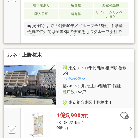
駐車場あり
角部屋
浴室乾燥機
リフォームリノベー
即入居可
所有権
ション
■おかげさまで『創業50年／グループ全25社』不動産
売買の仲介では全国8位の実績をもつグループ会社の
一員です！創業50年の蓄積されたノウハウを基にご購
入・ご売却・お買替え全てをサポート致します■東宝
ハウスNEXTアフターサポート専門のグループ会社。
ルネ・上野桜木
ライフパートナー（FP資格）が住まいの問題点や暮ら
しの不安を解消します■東宝ハウスフィナンシャル不
動産仲介業初の住信SBIネット銀行支店。金利と保障
東京メトロ千代田線 根津駅 徒歩
が更に充実したオリジナル提携住宅ローンをお届けし
6分
ます■未来カレンダー東宝ハウス独自開発のライフシ
その他の交通
ミュレーションソフト。ローン完済までの家計収支を
築24年6ヶ月/地上14階地下1階建
視える化し、将来のリスクや不安を対策します
総戸数
152戸
東京都台東区上野桜木１
1億5,990
万円
2
2SLDK 72.45m
9階 西