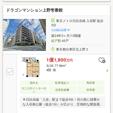
シリーズ◆13階建9階部分、東・南・西：3方角住戸の
為、眺望・陽当り・通風良好 ◆ガラスコーナーサ
ドラゴンマンション上野壱番館
ッシュの開放感ある住戸◆ウォークインクローゼッ
ト・納戸など収納豊富◆3面バルコニー：19.10m2※メ
インバルコニーにはスロップシンク付き◆留守中の荷
東京メトロ日比谷線 入谷駅 徒歩
物受け取りに便利な宅配ボックス有◆ペット飼育可能
5分
（飼育細則有）
その他の交通
築24年5ヶ月/13階建
総戸数
63戸
東京都台東区北上野２
1億1,800
万円
2
3LDK 77.96m
4階 南
南向き
駐車場あり
角部屋
モニタ付インターホ
浴室乾燥機
所有権
ン
☆日比谷線「入谷」駅まで徒歩5分！目の前に緑豊か
な入谷南公園（徒歩1分）が広がり、圧倒的な開放感
を日常的に享受できる好立地です。☆お部屋は光と風