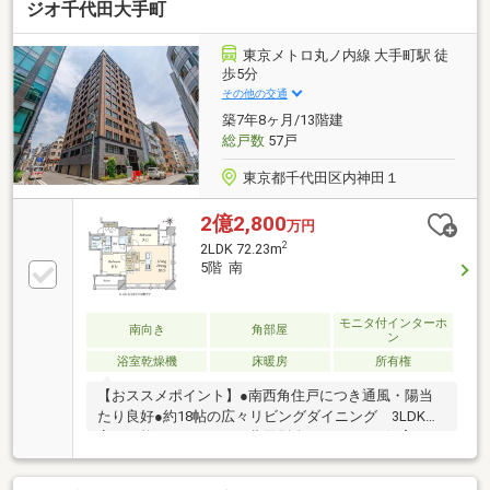
ジオ千代田大手町
ゴミ出し可能▼設備・床暖房(LD部分)・浄水器・浴室
乾燥機・タンクレストイレ・オートロック▼周辺環
境・マルエツ東上野店 徒歩3分(約200m)・台東区役所
東京メトロ丸ノ内線 大手町駅 徒
徒歩4分(約280m)■ ご希望の住まい探しをお手伝いし
歩5分
ます ━━━━━・・・物件の詳細・ご相談はお気軽に
その他の交通
お問い合わせください。
築7年8ヶ月/13階建
総戸数
57戸
東京都千代田区内神田１
2億2,800
万円
2
2LDK 72.23m
5階 南
モニタ付インターホ
南向き
角部屋
ン
浴室乾燥機
床暖房
所有権
【おススメポイント】●南西角住戸につき通風・陽当
たり良好●約18帖の広々リビングダイニング 3LDKへ
変更可能（※リフォーム費用別途要）●ペット飼育可
（※細則有）【充実の設備・仕様】■ディスポーザー排
水処理システム■ビルトイン浄水器■食器洗い乾燥機■