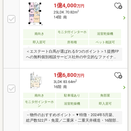
設有・各階にゴミ置き場・宅配BOX有・24時間有人管
1億4,000
万円
理(管理員・コンシェルジュ・夜間警備員)・ペット飼
2
2SLDK 70.82m
育可(細則有／足洗い場有)▼設備・食洗機・ディスポ
14階 南
ーザー・浴室乾燥機・エコジョーズ▼周辺環境・マル
エツ大宮サクラスクエア店 徒歩1分(約40m)■ ご希望の
住まい探しをお手伝いします ━━━━━・・・物件の
モニタ付インターホ
南向き
浴室乾燥機
ン
詳細・ご相談はお気軽にお問い合わせください。
即入居可
所有権
ペット相談可
＜エステート白馬が選ばれる5つのポイント＞1.提携FP
への無料個別相談サービス社外の中立的なファイナン
シャルプランナーと無料相談できます。ローン返済だ
けでなく、教育・老後の資金等も含めてシミュレーシ
ョンをご提案できます。2.物件情報が豊富さいたま市
1億6,800
万円
を中心にたくさんの情報をご用意しております。イン
2
3LDK 83.64m
ターネット広告前の未公開物件も多数取り揃えており
16階 南
ます。3.HAKUBAグループでリフォーム、注文建築一
級建築士をはじめとした専門スタッフがおりますので
南向き
駐車場あり
角部屋
ご見学と合わせて、リフォームや注文建築についてご
モニタ付インターホ
浴室乾燥機
即入居可
ン
相談頂けます。4.年中無休(年末年始除く)で営業してお
ります営業時間 9:30～19:00
－物件のおすすめポイント－▼特徴・2024年5月築、
総戸数522戸・免震／二重床・二重天井構造・16階部
分の住まい・LDKは約19.9帖、対面式キッチン採用・