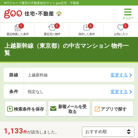
NTTグループ運営の不動産総合サイト goo住宅・不動産
1
0
0
0
最近検索した条件
最近見た物件
保存した条件
お気に入り
上越新幹線（東京都）の中古マンション 物件一
覧
路線
変更する
上越新幹線
条件
変更する
指定なし
新着メールを受
検索条件を保存
アプリで探す
取る
1,133
件
が該当しました。