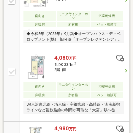
替・LED照明取付、ハウスクリーニング▼周辺環境・
ファミリーマート大宮仲町二丁目店 徒歩1分(約80m)■
ご希望の住まい探しをお手伝いします
モニタ付インターホ
南向き
浴室乾燥機
ン
━━━━━・・・物件の詳細・ご相談はお気軽にお問
床暖房
所有権
ペット相談可
い合わせください。
◆令和5年（2023年）9月築◆オープンハウス・ディベ
ロップメント(株) 旧分譲「オープンレジデンシア」
シリーズ◆南向き開放的なレジデンス◆24時間ゴミ出
し可能◆ペット飼育可（使用細則有）◆二重構造の
床・天井◆設計・建設住宅性能証明書取得◆宅配ロッ
4,080
万円
カー付き◆光ファイバーインターネット （つなぐネ
2
1LDK 33.1m
ットコミュニケーションズ）◆新規リフォーム実施
2階 南
※2026年6月完了
モニタ付インターホ
南向き
浴室乾燥機
ン
床暖房
所有権
ペット相談可
JR京浜東北線・埼京線・宇都宮線・高崎線・湘南新宿
ラインなど複数路線の利用が可能な「大宮」駅へ徒歩
6分2階部分・南向き角住戸総戸数87戸のマンションペ
ット飼育可能（飼育細則有）―2面採光・南向き角住戸
につき日当たり良好―約9.0帖の広々したリビングダイ
4,980
万円
ニングキッチン独立型バルコニー1.4ｍ×1.6mのゆった