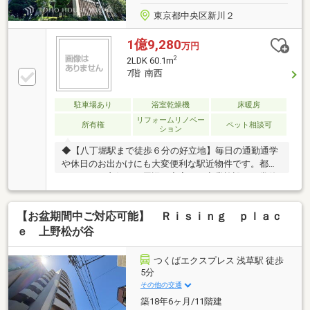
東京都中央区新川２
1億9,280
万円
2
2LDK 60.1m
7階 南西
駐車場あり
浴室乾燥機
床暖房
リフォームリノベー
所有権
ペット相談可
ション
◆【八丁堀駅まで徒歩６分の好立地】毎日の通勤通学
や休日のお出かけにも大変便利な駅近物件です。都心
アクセスも良好で、周辺の充実した商業施設も日常使
いでき、買い物も快適。◆【格式高く豪華なエントラ
ンスデザイン】住まう方やゲストを優雅に迎え入れ
【お盆期間中ご対応可能】 Ｒｉｓｉｎｇ ｐｌａｃ
る、高級感溢れる迎賓空間です。上質な素材を贅沢に
使用した美しい空間が、日々の暮らしに誇りと歓びを
ｅ 上野松が谷
もたらします。◆【ペットと暮らせる癒しの空間】愛
犬や愛猫は大切な家族の一員です。ペット飼育可能
つくばエクスプレス 浅草駅 徒歩
（細則あり）な当物件で、新しい生活を共にスター
5分
ト。笑顔が溢れる豊かな毎日をどうぞ。お問い合わせ
その他の交通
は【フリーダイヤル：0120-702-700】までお気軽にど
築18年6ヶ月/11階建
うぞ♪