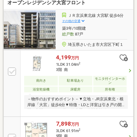
オープンレジデンシア大宮フロント
保温浴槽■低床式浴槽■追いだき機能付セミオートバス
■トリプルセキュリティ■24時間遠隔監視システム■二
重床・二重天井・天井カセット型エアコン（LD部分）
ＪＲ京浜東北線 大宮駅 徒歩6分
■ガス温水式床暖房（LD部分）■フルフラット設計■24
その他の交通
時間換気システム■LOW-E複層ガラス
築3年/10階建
総戸数
87戸
埼玉県さいたま市大宮区下町１
4,199
万円
2
1LDK 31.04m
3階 南
モニタ付インターホ
南向き
駐車場あり
ン
浴室乾燥機
床暖房
所有権
－物件のおすすめポイント－▼立地・JR京浜東北・根
岸線「大宮」徒歩6分▼特徴・LDと洋室は引き戸の開
閉で空間アレンジ可能・浄水器一体型水栓付のキッチ
ン・各居室・洗面室に収納を配置・カメラ付オートロ
ック・モニタ付エレベーター採用▼設備・床暖房
7,898
万円
(LD)・浴室乾燥機・非接触キーシステム・宅配ボック
2
3LDK 61.91m
ス▼2026年7月室内リフォーム内容・全室クロス張
9階 南