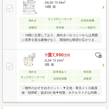
2
3SLDK 73.45m
16階 南
モニタ付インターホ
南向き
浴室乾燥機
ン
床暖房
所有権
ペット相談可
・16階に位置しており、南向きバルコニーからは周囲
に視界を遮る建物がなく、開放的な眺望が広がりま
す。（眺望は永続的に保証されるものではございませ
ん）・プライバシーに配慮したホテルライクな内廊下
設計です。・リビングダイニングには、TES温水式床
1億7,990
万円
暖房が設置されています。・3駅複数路線利用可JR山
2
2LDK 73.33m
手線・JR京浜東北線・JR高崎線・JR宇都宮線・JR常
3階 南
磐線他「上野」駅まで徒歩5分東京メトロ銀座線・日
比谷線「上野」駅徒歩6分東京メトロ銀座線「稲荷
南向き
駐車場あり
角部屋
町」駅まで徒歩3分都営大江戸線「新御徒町」駅まで
モニタ付インターホ
浴室乾燥機
床暖房
ン
徒歩9分・大切なペットと暮らせるマンションです。
（飼育細則あり）
－物件のおすすめポイント－▼立地・東京メトロ銀座
線「稲荷町」徒歩3分 他▼特徴・ホテルライクな内廊
下設計・二重床・二重天井構造・2面バルコニー仕様
(南・西側)・LDKは約18.4帖、対面式キッチン採用・主
寝室は約7.0帖、WICを設置・宅配ボックス有、24時間