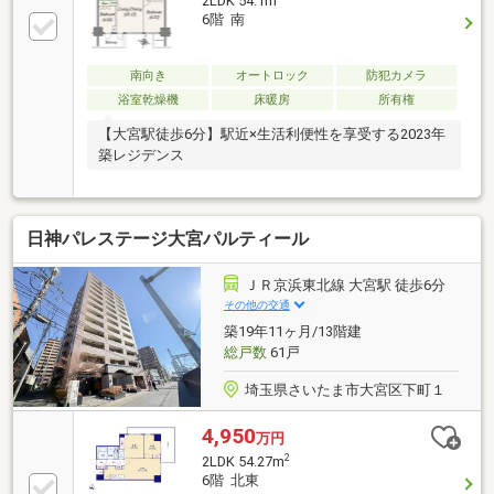
2LDK 54.1m
6階 南
南向き
オートロック
防犯カメラ
浴室乾燥機
床暖房
所有権
【大宮駅徒歩6分】駅近×生活利便性を享受する2023年
築レジデンス
日神パレステージ大宮パルティール
ＪＲ京浜東北線 大宮駅 徒歩6分
その他の交通
築19年11ヶ月/13階建
総戸数
61戸
埼玉県さいたま市大宮区下町１
4,950
万円
2
2LDK 54.27m
6階 北東