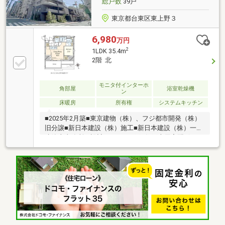
総戸数
39戸
ください。
東京都台東区東上野３
6,980
万円
2
1LDK 35.4m
2階 北
モニタ付インターホ
角部屋
浴室乾燥機
ン
床暖房
所有権
システムキッチン
■2025年2月築■東京建物（株）、フジ都市開発（株）
旧分譲■新日本建設（株）施工■新日本建設（株）一級
建築士事務所 設計■1フロア3戸■住戸専用宅配ボック
ス■オートロック■カラーモニター付インターホン■2階
部分北・東向き角住戸■1LDK+WIC+SIC/35.40m2■浴室
換気乾燥暖房機■オートバス■温水洗浄暖房便座■JR山
手線・京浜東北線・常磐線 宇都宮線・高崎線・上野
東京ライン「上野」駅 徒歩5分■東京メトロ銀座線
「稲荷町」駅 徒歩4分