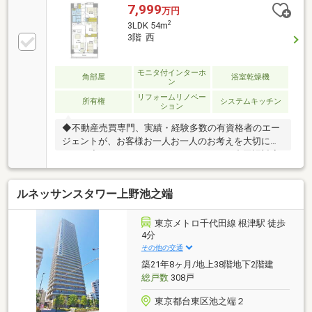
7,999
万円
2
3LDK 54m
3階 西
モニタ付インターホ
角部屋
浴室乾燥機
ン
リフォームリノベー
所有権
システムキッチン
ション
◆不動産売買専門、実績・経験多数の有資格者のエー
ジェントが、お客様お一人お一人のお考えを大切にし
ます。◆English Speaking Staff Available/中国語対応
■頭金０円からのご購入可能です■（諸費用もOK）
【東宝ハウス東京】提携住宅ローン 下記が全て付帯
ルネッサンスタワー上野池之端
（金利上乗せ無し）(1) 【がん団体生命保険】(2)
【金消契約時の印紙代不要】【ガン100％保障団信】
＋【全疾病保障】 ※金融機関との提携で驚きの低金
東京メトロ千代田線 根津駅 徒歩
利と保障を実現しました。
4分
その他の交通
築21年8ヶ月/地上38階地下2階建
総戸数
308戸
東京都台東区池之端２