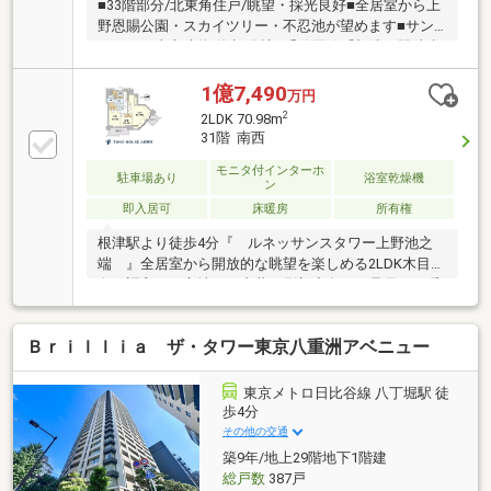
■33階部分/北東角住戸/眺望・採光良好■全居室から上
野恩賜公園・スカイツリー・不忍池が望めます■サン
ウッド・東京建物 他 旧分譲■千代田線「根津」駅徒歩
4分、山手線「上野」駅を含む複数路線利用可◎24時
間有人管理(夜間警備員対応)のため防犯面も安心です
1億7,490
万円
◎最上階にはスカイビューラウンジがあり、周辺の豊
2
2LDK 70.98m
かな緑が望めます◎フロントサービスやゲストルーム
31階 南西
など共用施設充実◎各フロアにゴミ置き場有【リノベ
ーション内容】キッチン交換/浴室交換/洗面交換/トイ
モニタ付インターホ
駐車場あり
浴室乾燥機
ン
レ交換/フローリング新規張替建具交換/タイル・フロ
即入居可
床暖房
所有権
アタイル交換/エアコン新規交換水栓交換/クロス貼替/
ハウスクリーニング等
根津駅より徒歩4分『 ルネッサンスタワー上野池之
端 』全居室から開放的な眺望を楽しめる2LDK木目と
白が調和する心地よい内装に刷新◆冬でも足元から暖
かい床暖房や便利な食洗機を設置◇生ごみを処理でき
るディスポーザー付キッチン◆WICやSIC等全居室に収
Ｂｒｉｌｌｉａ ザ・タワー東京八重洲アベニュー
納を設け、収納力を確保◇浴室乾燥機や温水洗浄便座
など最新の水回り設備◆ゲストルームなど、豪華な共
有施設が充実！◇ペット可！動物と触れ合いながら暮
東京メトロ日比谷線 八丁堀駅 徒
らせる住まい～東京、川崎エリアの「住まい」探しに
歩4分
確かな安心と満足を～ 東宝ハウス大田東京ならではの
その他の交通
高品質なサービスをお届けします。
築9年/地上29階地下1階建
総戸数
387戸