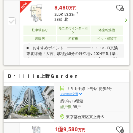
WIC等、全居室収納付・南・東の2面バルコニー・ゲス
トルーム等の共用施設有・コンシェルジュサービス有
8,480
万円
(8時～18時)・ペット飼育可(細則有)▼設備・ディスポ
2
2LDK 53.23m
ーザー／食洗機・浴室暖房乾燥機・エコジョーズ・ゴ
23階 北
ミ置場／宅配ボックス／トランクルーム(各階)・高圧
一括受電システム・共用部Wi-Fi対応■ ご希望の住まい
モニタ付インターホ
駐車場あり
浴室乾燥機
ン
探しをお手伝いします ━━━━━・・・物件の詳細・
床暖房
所有権
ペット相談可
ご相談はお気軽にお問い合わせください。
■ おすすめポイント ━━━━━━・・・○ JR京浜
東北線他「大宮」駅徒歩5分の好立地○ 2024年5月築、
全522戸のビッグコミュニティ○ ペット飼育可（細則
有）（ペット足洗い場 有）○ 23階部分につき、通風・
眺望良好○ 24時間有人管理○ 免震構造○ 二重床・二重
Ｂｒｉｌｌｉａ上野Ｇａｒｄｅｎ
天井■ 共用施設・仕様 ━━━━━━━━・・・○ ゴ
ミ置場・宅配ボックス・トランクルーム（各階）○ 非
常用発電設備・各階防災備蓄倉庫○ 高圧一括受電シス
ＪＲ山手線 上野駅 徒歩5分
テム■ 設備・仕様 ━━━━━━━━・・・○ 床暖房
その他の交通
（LD＋キッチン）○ キッチン ディスポーザー・食洗
築5年/19階建
機○ バスルーム 浴室暖房乾燥機
総戸数
98戸
東京都台東区東上野５
1億9,580
万円