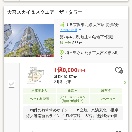
が心地よく通り抜ける南東角部屋で、全室にバルコニ
ーを備えた快適な住空間。リビングと洋室には床暖房
大宮スカイ＆スクエア ザ・タワー
を完備し、寒い冬でも足元から温かく快適に過ごせま
す。☆プライバシー性を高める玄関ポーチや、季節物
の収納に重宝する便利な地下トランクルームなど魅力
ＪＲ京浜東北線 大宮駅 徒歩5分
的な設備も充実！☆大切なペットと一緒に暮らせるの
その他の交通
も嬉しいポイントです（細則有）。☆スーパーやコン
築2年4ヶ月/地上28階地下2階建
ビニ、ドラッグストアなどの生活利便施設が徒歩5分
総戸数
522戸
圏内に揃い、毎日の暮らしやすさと心地よさを兼ね備
えた住環境です。
埼玉県さいたま市大宮区桜木町
２
1億8,000
万円
2
3LDK 82.57m
24階 北東
駐車場あり
角部屋
所有権
タワーマンション
ペット相談可
エレベーター
(階建20階以上)
－物件のおすすめポイント－▼立地・京浜東北・根岸
線／湘南新宿ライン／JR埼京線「大宮」徒歩5分▼特
徴・2024年5月築、免震構造採用・会話が弾む対面式
キッチン・WIC3か所等、各洋室・廊下に収納有・2面