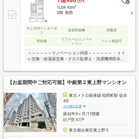
1億980
万円
2
1LDK 42m
2階 南西
モニタ付インターホ
浴室乾燥機
床暖房
ン
リフォームリノベー
所有権
ペット相談可
ション
～～～～～～リノベーション内容～～～～～～ ・トイ
レ交換・給湯器交換・クロス貼替え・洗濯機用防水パ
ン交換・食器洗い乾燥機交換・・・等 （２０２６年
７月１４日完了）～～～～～～～～～～～～～～～～
～～～～～・耐震ドア枠・ダブルオートロック・宅配
【お盆期間中ご対応可能】中銀第２東上野マンシオン
ボックス・ペット飼育可（細則あり）
東京メトロ銀座線 稲荷町駅 徒歩
4分
その他の交通
築42年9ヶ月/11階建
総戸数
67戸
東京都台東区東上野５