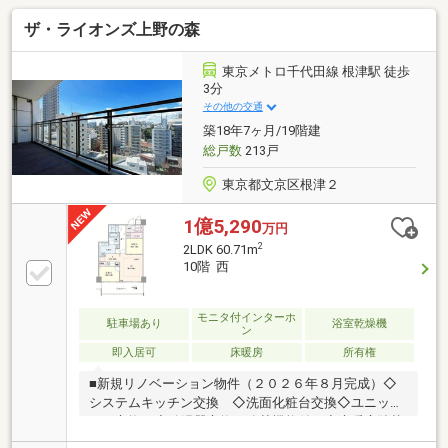
ザ・ライオンズ上野の森
東京メトロ千代田線 根津駅 徒歩
3分
その他の交通
築18年7ヶ月/19階建
総戸数
213戸
東京都文京区根津２
1億5,290
万円
2
2LDK 60.71m
10階 西
モニタ付インターホ
駐車場あり
浴室乾燥機
ン
即入居可
床暖房
所有権
■新規リノベーション物件（２０２６年８月完成）◇
システムキッチン交換 ◇洗面化粧台交換◇ユニット
バス交換 ◇給湯器交換（追焚機能付）◇床暖房貼替
（LD） ◇トイレ交換 ◇クロス貼替◇フローリング