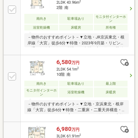
2
2LDK 43.96m
りバスルームLDKには温水式床暖房（キッチン）…ス
2階 南
タイリッシュ２口コンロ、静音シンク、浄水器設置
（浴 室）…浴室換気乾燥機（洗面台）…三面鏡の裏
モニタ付インターホ
南向き
駐車場あり
ン
側には収納付、アメニティグッズをまとめてしまえる
浴室乾燥機
床暖房
所有権
収納力があります。
－物件のおすすめポイント－▼立地・JR京浜東北・根
岸線「大宮」徒歩6分▼特徴・2023年9月築・リビング
を通り各洋室へ向かう間取り・空間を広く使える壁付
キッチン、浄水器付・南向きバルコニー・ペット飼育
可(細則有)・室内きれいにお使いです▼設備・床暖房
6,580
万円
(LDK)・浴室暖房乾燥機・非接触キーシステム・宅配
2
2LDK 54.1m
ボックス・オートロック▼周辺環境・ファミリーマー
10階 南
ト大宮仲町二丁目店 徒歩1分(約80m)・成城石井ルミネ
大宮ルミネ1店 徒歩7分(約520m)■ ご希望の住まい探し
南向き
駐車場あり
最上階
をお手伝いします ━━━━━・・・物件の詳細・ご相
モニタ付インターホ
浴室乾燥機
床暖房
ン
談はお気軽にお問い合わせください。
－物件のおすすめポイント－▼立地・京浜東北・根岸
線「大宮」徒歩6分▼特徴・二重床・二重天井構造・
コミュニケーションを育むセンターリビング・ご家族
が憩うLDは足元から温まる床暖房付・キッチンはお料
理に集中しやすい独立タイプ・各居室に収納スペース
6,980
万円
を配置・オートロック・宅配ボックス付・ペット飼育
2
3LDK 61.91m