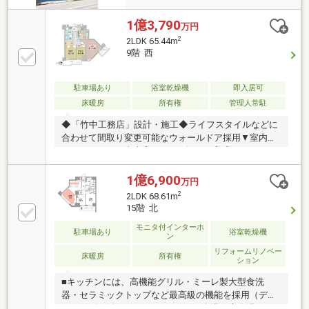
1億3,790
万円
2
2LDK 65.44m
9階 西
駐車場あり
浴室乾燥機
即入居可
床暖房
所有権
管理人常駐
◆「竹中工務店」設計・施工◆ライフスタイルなどに
合わせて間取り変更可能なウォールドア採用▼室内リ
ノベーション工事内容（※2025年10月完成）・システ
ムキッチン交換（ディスポーザー交換、ビルトイン食
洗機交換）・ユニットバス交換（１４１８サイズ採
1億6,900
万円
用、オートバス、浴室乾燥機、バスオーディオ）・洗
2
2LDK 68.61m
面化粧台交換（ミラーキャビネット四面鏡採用）・ト
15階 北
イレ交換（温水洗浄機能付き・フルオート便座採
モニタ付インターホ
用）・フローリング全面貼替（LDには床暖房新規交
駐車場あり
浴室乾燥機
ン
換）・壁紙全面貼替（一部アクセントクロス、LDには
リフォームリノベー
エコカラット採用）・建具交換、給湯器、ハウスクリ
床暖房
所有権
ション
ーニング等
■キッチンには、高機能グリル・ミーレ製大型食洗
器・セラミックトップなど最高級の機能を採用（ディ
スポーザー付）■ユニットバスには楽湯（肩楽湯＋腰