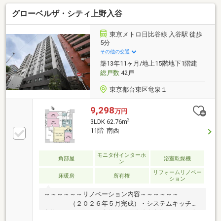
グローベルザ・シティ上野入谷
東京メトロ日比谷線 入谷駅 徒歩
5分
その他の交通
築13年11ヶ月/地上15階地下1階建
総戸数
42戸
東京都台東区竜泉１
9,298
万円
2
3LDK 62.76m
11階 南西
モニタ付インターホ
角部屋
浴室乾燥機
ン
リフォームリノベー
床暖房
所有権
ション
～～～～～～リノベーション内容～～～～～～
（２０２６年５月完成）・システムキッチン
交換・ユニットバス交換・洗面化粧台交換・トイレ交