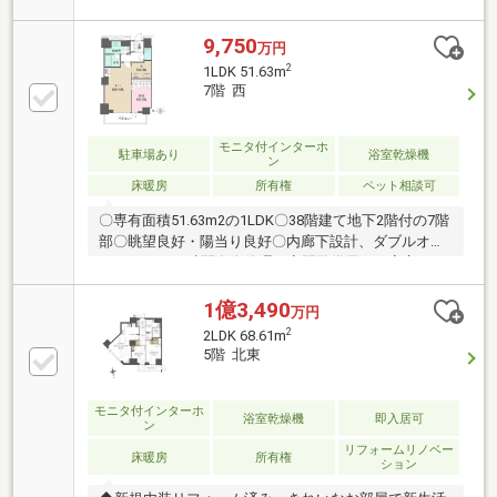
楽湯）機能付■ウルトラファインバブル×マイクロファ
インバブル採用■床暖房をリビングダイニングおよび
9,750
万円
キッチンに設置■不忍池・上野公園が望める部屋位
2
1LDK 51.63m
置！15階、日当たり・眺望良好！■ジム・ゲストルー
7階 西
ム等共用施設も充実〇リノベーション内容〇＊システ
ムキッチン・ユニットバス・洗面化粧台・トイレ交換
＊全壁・全天井クロス貼替＊フローリング・フロアタ
モニタ付インターホ
駐車場あり
浴室乾燥機
ン
イル張替・全建具・シューズボックス交換 等
床暖房
所有権
ペット相談可
〇専有面積51.63m2の1LDK〇38階建て地下2階付の7階
部〇眺望良好・陽当り良好〇内廊下設計、ダブルオー
トロック、24時間有人管理（夜間警備員）の安心セキ
ュリティ〇フロントサービス有り（一部有料）〇充実
した共用施設 ・ゲストルーム ・集会室 ・屋上庭
1億3,490
万円
園 スカイビューラウンジ ・ラウンジ（1・2階部
2
2LDK 68.61m
分） ・トレーニングジム ・来客用駐車場〇各階ゴ
5階 北東
ミ置場有り（24時間ゴミ出し可能）〇ペット飼育可
（細則有り）〇平成30年10月 大規模修繕工事実施済
み〇分譲会社：サンウッド・東急不動産・東京建物〇
モニタ付インターホ
浴室乾燥機
即入居可
ン
施工会社：竹中工務店〇管理会社：森ビルエステート
リフォームリノベー
サービス
床暖房
所有権
ション