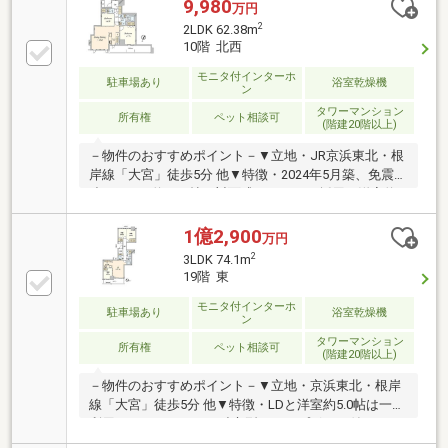
バルコニーに3室が面する設計・ゲストルーム等の共
9,980
万円
用施設有・ご不在時も荷物が受け取れる宅配ボックス
2
2LDK 62.38m
有・ペット飼育可能(細則有・足洗い場有)▼周辺環
10階 北西
境・マルエツ大宮サクラスクエア店 徒歩1分(約40m)・
成城石井ルミネ大宮ルミネ2店 徒歩3分(約190m)■ ご希
モニタ付インターホ
駐車場あり
浴室乾燥機
ン
望の住まい探しをお手伝いします ━━━━━・・・物
タワーマンション
件の詳細・ご相談はお気軽にお問い合わせください。
所有権
ペット相談可
(階建20階以上)
－物件のおすすめポイント－▼立地・JR京浜東北・根
岸線「大宮」徒歩5分 他▼特徴・2024年5月築、免震構
造・LDKは約15.4帖、対面式キッチンを採用・洋室約
4.4帖は2WAY仕様・コンシェルジュサービス有(8時～
18時)・ペット飼育可能(細則有)・ゴミ置場・宅配ボッ
1億2,900
万円
クス・トランクルーム(各階)・ゲストルーム等の共用
2
3LDK 74.1m
施設有▼設備・食洗機・ディスポーザー・浴室暖房乾
19階 東
燥機・エコジョーズ▼周辺環境・マルエツ大宮サクラ
スクエア店 徒歩1分(約40m)■ ご希望の住まい探しをお
モニタ付インターホ
駐車場あり
浴室乾燥機
ン
手伝いします ━━━━━・・・物件の詳細・ご相談は
タワーマンション
お気軽にお問い合わせください。
所有権
ペット相談可
(階建20階以上)
－物件のおすすめポイント－▼立地・京浜東北・根岸
線「大宮」徒歩5分 他▼特徴・LDと洋室約5.0帖は一体
利用も可・キッチンは独立型、カップボード付・WIC
等、各洋室収納付・スカイラウンジ等、多彩な共用施