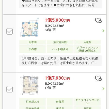
◆新規内装リフォーム済み きれいなお部屋で新生活
をスタートできます！◆空室につきお気軽にご内見い
ただけます。ご希望の日時をお申し出ください！◆住
んでからも安心のアフターサービス保証付き◆大切な
ペットと一緒に暮らせます！（細則有）◆管理体制の
1億5,900
万円
優れた総戸数308戸の大規模マンション◆リフォーム
2
3LDK 72.55m
内容（2025年9月完成） 〇キッチン交換（食洗器付
23階 西
き） 〇ユニットバス交換（追い焚き機能・浴室乾燥
機付き） 〇トイレ交換 〇洗面化粧台交換 〇フロ
ーリング、フロアタイル貼替 〇ハウスクリーニン
角部屋
浴室乾燥機
床暖房
グ ほか＜野島＞※室内の家具・インテリアはイメー
タワーマンション
所有権
ペット相談可
(階建20階以上)
ジ用のもので、販売物件には含まれません。
〇23階部分、西・北向き 角住戸〇遮蔽物もなく眺望
良好〇西側には晴れた日には富士山が望めます。〇リ
ビングダイニング部分にTES温水式床暖房あり。〇平
成17年1月築。内廊下設計。
1億7,980
万円
2
3LDK 72.55m
17階 西
モニタ付インターホ
駐車場あり
角部屋
ン
浴室乾燥機
床暖房
所有権