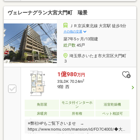
換 ・建具交換 ・フローリング張替え ・ク
ロス貼り換え ・・・等～～～～～～～～～～～～
ヴェレーナグラン大宮大門町 瑞景
～～～～～～～～～
ＪＲ京浜東北線 大宮駅 徒歩5分
その他の交通
築7年5ヶ月/13階建
総戸数
45戸
埼玉県さいたま市大宮区大門町
３
1億980
万円
2
3SLDK 70.24m
9階 西
モニタ付インターホ
角部屋
浴室乾燥機
ン
床暖房
所有権
ペット相談可
※弊社HPもご覧下さいませ →
https://www.nomu.com/mansion/id/FD7C4003/◆大和
地所レジデンス株式会社旧分譲「ヴェレーナグラン」