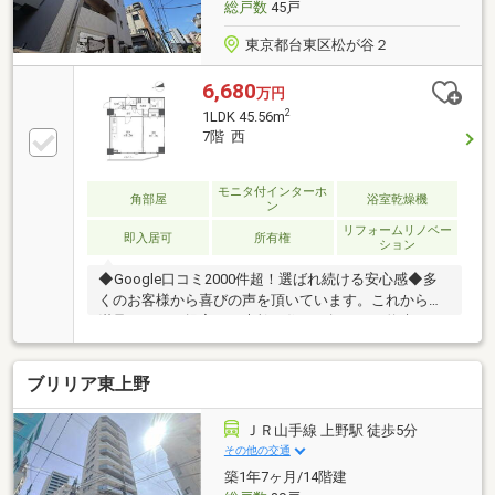
総戸数
45戸
東京都台東区松が谷２
6,680
万円
2
1LDK 45.56m
7階 西
モニタ付インターホ
角部屋
浴室乾燥機
ン
リフォームリノベー
即入居可
所有権
ション
◆Google口コミ2000件超！選ばれ続ける安心感◆多
くのお客様から喜びの声を頂いています。これからも
満足されるご提案で、素敵な住まい探しをお約束しま
す。◆購入はゴールではなく幸せな未来へのスタート
◆住み始めてからの不安や悩みも、TOHO HOUSE
ブリリア東上野
CLUBが将来サポート。お客様一人ひとりの安心を守る
ため、いつもずっと人生に寄り添い、豊かな未来を支
え続けます。◆ローン相談大歓迎！頭金0円からの購
ＪＲ山手線 上野駅 徒歩5分
入も可能◆将来のライフイベントを見据え、無理のな
その他の交通
い資金計画をプロがアドバイス。お問合せは【資料請
築1年7ヶ月/14階建
求】又は【フリーダイヤル】へお気軽にお問い合わせ