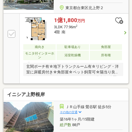
東京都台東区北上野２
1億1,800
万円
2
3LDK 77.96m
4階 南
南向き
駐車場あり
角部屋
モニタ付インターホ
浴室乾燥機
所有権
ン
玄関ポーチ有☆地下トランクルーム有☆リビング・洋
室に床暖房付き☆角部屋☆ペット飼育可☆陽当り良好
☆スーパー・コンビニ・ドラッグストア徒歩約5分圏
内☆【周辺環境】■まいばすけっと北上野２丁目店
徒歩約4分 約248 m■セブンイレブン台東北上野２丁
イニシア上野根岸
目店 徒歩約3分 約194 m■ウエルシア台東入谷調剤
薬局 徒歩約4分 約302 m■台東入谷郵便局 徒歩約5
分 約384 m■大正小学校 徒歩約7分 約500m■忍岡
ＪＲ山手線 鶯谷駅 徒歩5分
中学校 徒歩約14分 約950m■大正幼稚園 徒歩約7
その他の交通
分 約496 m■北上野クローバー保育園 徒歩約2分
築16年1ヶ月/15階建
約124m■入谷南公園 徒歩約1分 約30m
総戸数
88戸