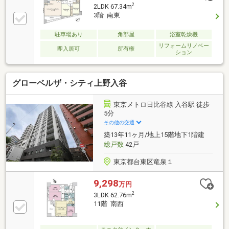
有▼設備・TVモニタ付インターホン・オートロック▼
2
2LDK 67.34m
周辺環境・ローソン台東上野七丁目店 徒歩2分(約
3階 南東
100m)・マルエツ東上野店 徒歩7分(約540m)・ユニバ
ーサルドラッグ鶯谷店 徒歩6分(約470m)■ ご希望の住
駐車場あり
角部屋
浴室乾燥機
まい探しをお手伝いします ━━━━━・・・物件の詳
リフォームリノベー
即入居可
所有権
細・ご相談はお気軽にお問い合わせください。
ション
グローベルザ・シティ上野入谷
東京メトロ日比谷線 入谷駅 徒歩
5分
その他の交通
築13年11ヶ月/地上15階地下1階建
総戸数
42戸
東京都台東区竜泉１
9,298
万円
2
3LDK 62.76m
11階 南西