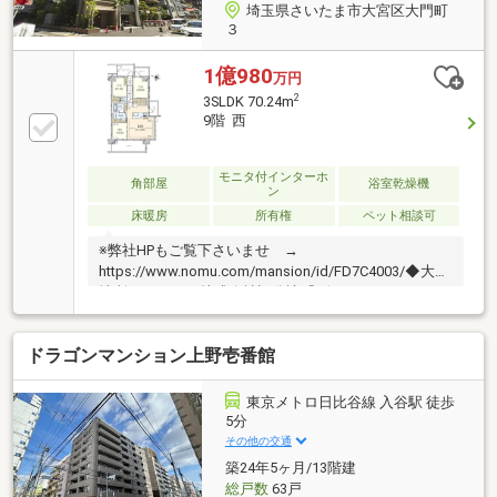
埼玉県さいたま市大宮区大門町
３
1億980
万円
2
3SLDK 70.24m
9階 西
モニタ付インターホ
角部屋
浴室乾燥機
ン
床暖房
所有権
ペット相談可
※弊社HPもご覧下さいませ →
https://www.nomu.com/mansion/id/FD7C4003/◆大和
地所レジデンス株式会社旧分譲「ヴェレーナグラン」
シリーズ◆13階建9階部分、東・南・西：3方角住戸の
為、眺望・陽当り・通風良好 ◆ガラスコーナーサ
ドラゴンマンション上野壱番館
ッシュの開放感ある住戸◆ウォークインクローゼッ
ト・納戸など収納豊富◆3面バルコニー：19.10m2※メ
インバルコニーにはスロップシンク付き◆留守中の荷
東京メトロ日比谷線 入谷駅 徒歩
物受け取りに便利な宅配ボックス有◆ペット飼育可能
5分
（飼育細則有）
その他の交通
築24年5ヶ月/13階建
総戸数
63戸