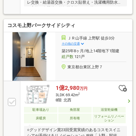
レ交換・給湯器交換・クロス貼替え・洗濯機用防水パ
ン交換・食器洗い乾燥機交換・・・等 （２０２６年
７月１４日完了）～～～～～～～～～～～～～～～～
～～～～～・耐震ドア枠・ダブルオートロック・宅配
コスモ上野パークサイドシティ
ボックス・ペット飼育可（細則あり）
ＪＲ山手線 上野駅 徒歩3分
その他の交通
築25年8ヶ月/地上14階地下1階建
総戸数
121戸
東京都台東区上野７
1億2,980
万円
2
3LDK 69.42m
8階 北西
駐車場あり
角部屋
浴室乾燥機
リフォームリノベー
床暖房
所有権
ション
○グッドデザイン賞23回受賞実績のあるコスモスイニ
シアが手掛けるリノベーション○JR線「上野」駅徒歩3