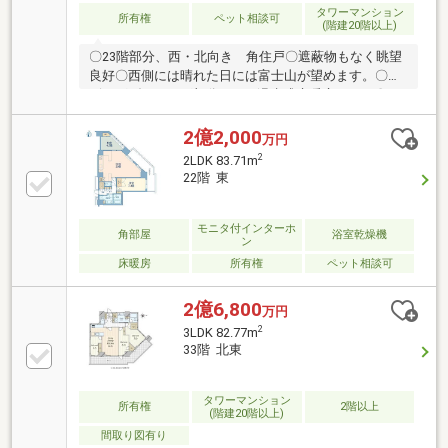
グ ほか＜野島＞※室内の家具・インテリアはイメー
タワーマンション
所有権
ペット相談可
(階建20階以上)
ジ用のもので、販売物件には含まれません。
〇23階部分、西・北向き 角住戸〇遮蔽物もなく眺望
良好〇西側には晴れた日には富士山が望めます。〇リ
ビングダイニング部分にTES温水式床暖房あり。〇平
成17年1月築。内廊下設計。
2億2,000
万円
2
2LDK 83.71m
22階 東
モニタ付インターホ
角部屋
浴室乾燥機
ン
床暖房
所有権
ペット相談可
2億6,800
万円
2
3LDK 82.77m
33階 北東
タワーマンション
所有権
2階以上
(階建20階以上)
間取り図有り