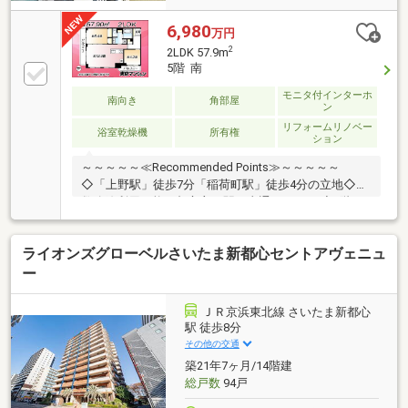
6,980
万円
2
2LDK 57.9m
5階 南
モニタ付インターホ
南向き
角部屋
ン
リフォームリノベー
浴室乾燥機
所有権
ション
～～～～～≪Recommended Points≫～～～～～
◇「上野駅」徒歩7分「稲荷町駅」徒歩4分の立地◇複
数路線利用可能で都心主要駅へ直通アクセス!◇1階に
スーパー「マルエツ」があり買い物も快適◇専有面積
57.90㎡角部屋で単身やDINKSに最適◇区立上野小学校
ライオンズグローベルさいたま新都心セントアヴェニュ
や台東区役所も徒歩圏内の環境◇職住近接と都心利便
性享受する東上野アドレス～～～～～～～～～～～～
ー
～～～～～～～～～～◆頭金0円から購入可!長期低金
利50年ローン!◆提携銀行多数、住宅ローンご相談くだ
ＪＲ京浜東北線 さいたま新都心
さい!◆車でまとめてご案内!自宅まで送迎も可能!◆年
駅 徒歩8分
中無休!即日対応させていただきます!
その他の交通
築21年7ヶ月/14階建
総戸数
94戸