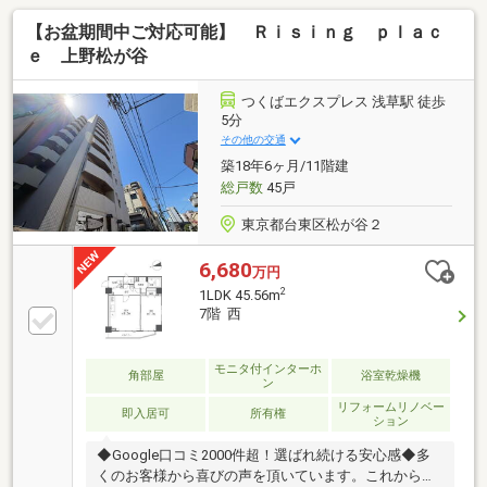
【お盆期間中ご対応可能】 Ｒｉｓｉｎｇ ｐｌａｃ
ｅ 上野松が谷
つくばエクスプレス 浅草駅 徒歩
5分
その他の交通
築18年6ヶ月/11階建
総戸数
45戸
東京都台東区松が谷２
6,680
万円
2
1LDK 45.56m
7階 西
モニタ付インターホ
角部屋
浴室乾燥機
ン
リフォームリノベー
即入居可
所有権
ション
◆Google口コミ2000件超！選ばれ続ける安心感◆多
くのお客様から喜びの声を頂いています。これからも