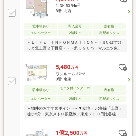
2
1LDK 50.94m
8階 北西
駐車場あり
即入居可
所有権
エレベーター
2階以上
宅配ボックス
～ＬＩＦＥ ＩＮＦＯＲＭＡＴＩＯＮ～・まいばすけ
っと北上野２丁目店・・・約３９０ｍ・マルエツ東上
野店・・・約５５０ｍ・ローソン台東北上野一丁目
店・・・約１３０ｍ・上野七郵便局・・・約２３０
ｍ・アトレ上野・・・約７９０ｍ・台東区立上野小学
5,480
万円
校・・・約６２０ｍ・台東区立忍岡中学校・・・約８
2
ワンルーム 37m
１０ｍ・台東区立清島幼稚園・・・約５２０ｍ・うれ
8階 南東
しい保育園上野駅前・・・約３２０ｍ
モニタ付インターホ
駐車場あり
所有権
ン
エレベーター
2階以上
宅配ボックス
－物件のおすすめポイント－▼立地・JR各線「上野」
徒歩5分・東京メトロ銀座線／東京メトロ日比谷線
「上野」徒歩8分▼特徴・専有面積37平米のワンルー
ムタイプ・洋室全体を見渡せる対面式キッチン・WIC
等の収納を設置・不在時も荷受け可能な宅配ボックス
1億2,500
万円