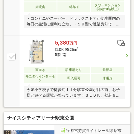
タワーマンション
床暖房
所有権
(階建20階以上)
・コンビニやスーパー、ドラックストアが徒歩圏内の
毎日の生活に便利な立地。・１９階で眺望良好で、明
るいＬＤＫで家族団らん♪・床暖房や宅配ボックス付
きの充実設備・ウォークインクローゼットもあり、荷
物の多い方も安心・今泉小学校まで徒歩約１１分と安
5,380
万円
心の通学距離・駅東公園まで徒歩約３分と近く、お散
2
3LDK 95.26m
歩コースにオススメ【ご内覧予約受付中】 ご内覧を
5階 南
ご希望の方はご希望の日時をお気軽にお申し付けくだ
さい （※こちらの物件は居住中物件となっておりま
す。事前予約をお願いいたします）
南向き
駐車場あり
角部屋
モニタ付インターホ
即入居可
床暖房
ン
今泉小学校まで徒歩約１１分駅東公園が目の前、お子
様と遊べる環境が整っています！３ＬＤＫ、壁芯９
５．２６平米の間取りで開放感あふれる暮らし角部屋
ならではの静粛性、二面に広がるバルコニーで採光・
通風ともに良好コンビニやスーパーが徒歩圏内、周辺
ナイスシティアリーナ駅東公園
環境良好エントランス等の共用部は高級感があり、オ
ートロックなどセキュリティ面も充実≪現地 ご案内
可能でございます≫実際に土地の所在を確認すること
宇都宮芳賀ライトレール線 駅東