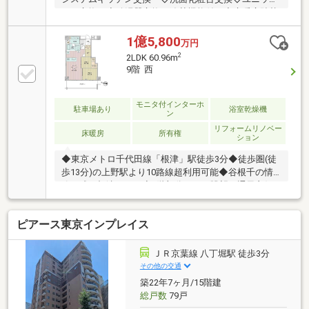
バス交換 ◇給湯器交換（追焚機能付）◇床暖房貼替
（LD） ◇トイレ交換 ◇クロス貼替◇フローリング
貼替 ◇エコカラット新規（玄関一部）◇給水管・給
1億5,800
万円
湯管・排水管交換（専有部側）・毎日の暮らしにゆと
2
2LDK 60.96m
りができる千代田線「根津」駅まで徒歩３分の好立
9階 西
地！・大切なペットと一緒に暮らせる「ペット飼育
可」のマンションです。（※２匹迄、他細則有）・開
口部には複層ガラスを採用。断熱性・遮音性に配慮さ
モニタ付インターホ
駐車場あり
浴室乾燥機
ン
れており、外気温の影響を受けにくく、室内環境を快
リフォームリノベー
適に保ちます。
床暖房
所有権
ション
◆東京メトロ千代田線「根津」駅徒歩3分◆徒歩圏(徒
歩13分)の上野駅より10路線超利用可能◆谷根千の情
緒が残る根津エリア◆9階部分につき眺望・通風良好
▼建物・共用部 等・制震柱工法・バリアフリー設
計・ペット可(飼育細則有)・ゲストルーム有り・ホテ
ピアース東京インプレイス
ルライクな内廊下設計・ワインセラー付プライベート
ラウンジ▼室内リノベーション工事内容（令和8年7月
末完成予定）・システムキッチン交換(ビルトイン食洗
ＪＲ京葉線 八丁堀駅 徒歩3分
機、浄水器一体型水栓、ディスポーザー)・ユニットバ
その他の交通
ス交換(浴室乾燥機、追い焚き機能付き)・洗面化粧台
築22年7ヶ月/15階建
交換・トイレ交換・フローリング全面貼替・ハウスク
総戸数
79戸
リーニング等