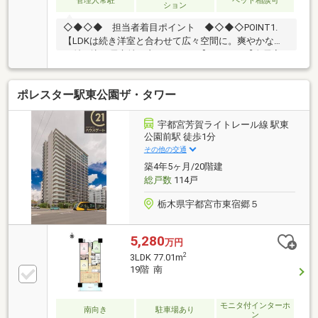
管理人常駐
ペット相談可
ション
◇◆◇◆ 担当者着目ポイント ◆◇◆◇POINT1.
【LDKは続き洋室と合わせて広々空間に。爽やかな光
が射し込む居心地の良いスペース】POINT2.【全居室
収納完備。SICや収納力のあるWIC、納戸・リビング収
納を備えた豊富な収納も魅力です】POINT3.【ラウン
ポレスター駅東公園ザ・タワー
ジやライブラリーなど充実した共用施設！コンシェル
ジュが豊かな暮らしをサポートします】POINT4.【都
心の利便性と、リバーサイドならではの水景と煌めき
宇都宮芳賀ライトレール線 駅東
を享受。感性豊かな暮らしを満喫できる立地】
公園前駅 徒歩1分
◇◆◇◆◇◆◇◆◇◆◇◆◇◆◇◆～東急リバブル
その他の交通
銀座センターまでお問い合わせ下さい～『スーモを見
築4年5ヶ月/20階建
て』とお伝えいただくとスムーズです
総戸数
114戸
栃木県宇都宮市東宿郷５
5,280
万円
2
3LDK 77.01m
19階 南
モニタ付インターホ
南向き
駐車場あり
ン