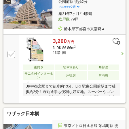
で、日当たりや、建物を建てる際のイメージがつきや
公園前駅 徒歩2分
すくなりますぜひ一度、弊社スタッフと一緒に現地を
その他の交通
みてみませんか？お気軽にお問合せください。
築21年7ヶ月/14階建
総戸数
79戸
栃木県宇都宮市東宿郷４
3,200
万円
2
3LDK 86.86m
13階 南
南向き
駐車場あり
角部屋
モニタ付インターホ
床暖房
所有権
ン
JR宇都宮駅まで徒歩約13分。LRT駅東公園前駅まで徒
歩約2分！通勤通学も便利な好立地。スーパーやコン
ビニ複数、商業施設が充実した便利な住環境。今泉小
まで徒歩約10分と、お子様の登下校も安心できる距離
です。休日の運動やお散歩には、徒歩約2分の駅東公
ワザック日本橋
園がおすすめ。眺望良好13階角部屋。南と東から二面
採光の明るいリビング・ダイニングは約17帖のゆとり
の広さ。1.25坪の広い浴室、床暖房やディスポーザー
東京メトロ日比谷線 茅場町駅 徒