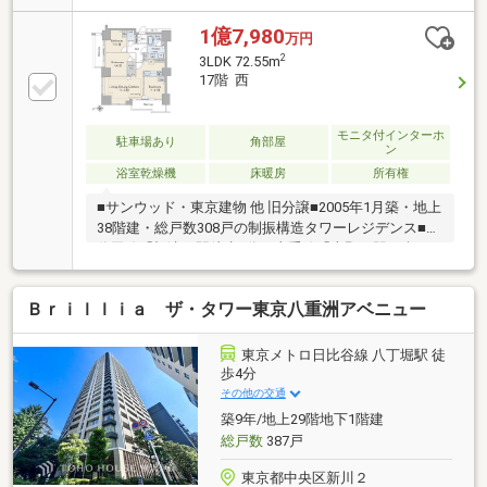
1億7,980
万円
2
3LDK 72.55m
17階 西
モニタ付インターホ
駐車場あり
角部屋
ン
浴室乾燥機
床暖房
所有権
■サンウッド・東京建物 他 旧分譲■2005年1月築・地上
38階建・総戸数308戸の制振構造タワーレジデンス■千
代田線「根津」駅徒歩4分、山手線「上野」駅を含む
複数路線利用可◎24時間有人管理(夜間警備員対応)の
ため防犯面も安心です◎最上階にはスカイビューラウ
Ｂｒｉｌｌｉａ ザ・タワー東京八重洲アベニュー
ンジがあり、周辺の豊かな緑が望めます◎フロントサ
ービスやゲストルームなど共用施設充実◎各フロアに
ゴミ置き場有【リノベーション内容】キッチン交換/浴
東京メトロ日比谷線 八丁堀駅 徒
室交換/洗面交換/トイレ交換/水まわり床張替/フロー
歩4分
リング新規張替/建具交換/照明交換/給湯器(追い炊き機
その他の交通
能交換)下足入/全クロス貼替/アクセントクロス/ハウ
築9年/地上29階地下1階建
スクリーニング
総戸数
387戸
東京都中央区新川２