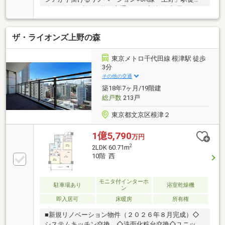
分、4路線が利用可能な交通至便な立地○角部屋
×3LDK×開放的な住まい○全居室に窓があり風通しの良
い住環境○床暖房完備で冬も快適な暮らし○オートロッ
ザ・ライオンズ上野の森
ク・宅配ボックス完備でセキュリティも安心○エレベ
ーター2基設置で朝の忙しい時間も快適に○省エネ適合
物件で環境にも家計にも優しい設計
東京メトロ千代田線 根津駅 徒歩
3分
その他の交通
築18年7ヶ月/19階建
総戸数
213戸
東京都文京区根津２
1億5,790
万円
2
2LDK 60.71m
10階 西
モニタ付インターホ
駐車場あり
浴室乾燥機
ン
即入居可
床暖房
所有権
■新規リノベーション物件（２０２６年８月完成）◇
システムキッチン交換 ◇洗面化粧台交換◇ユニット