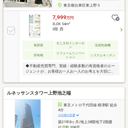
東京都台東区東上野５
7,999
万円
2
3LDK 54m
3階 西
モニタ付インターホ
角部屋
浴室乾燥機
ン
リフォームリノベー
所有権
システムキッチン
ション
◆不動産売買専門、実績・経験多数の有資格者のエー
ジェントが、お客様お一人お一人のお考えを大切にし
ます。◆English Speaking Staff Available/中国語対応
■頭金０円からのご購入可能です■（諸費用もOK）
【東宝ハウス東京】提携住宅ローン 下記が全て付帯
ルネッサンスタワー上野池之端
（金利上乗せ無し）(1) 【がん団体生命保険】(2)
【金消契約時の印紙代不要】【ガン100％保障団信】
＋【全疾病保障】 ※金融機関との提携で驚きの低金
東京メトロ千代田線 根津駅 徒歩
利と保障を実現しました。
4分
その他の交通
築21年8ヶ月/地上38階地下2階建
総戸数
308戸