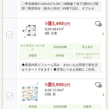
〇専有面積51.63m2の1LDK〇38階建て地下2階付の7階
部〇眺望良好・陽当り良好〇内廊下設計、ダブルオー
トロック、24時間有人管理（夜間警備員）の安心セキ
ュリティ〇フロントサービス有り（一部有料）〇充実
した共用施設 ・ゲストルーム ・集会室 ・屋上庭
1億3,490
万円
園 スカイビューラウンジ ・ラウンジ（1・2階部
2
2LDK 68.61m
分） ・トレーニングジム ・来客用駐車場〇各階ゴ
5階 北東
ミ置場有り（24時間ゴミ出し可能）〇ペット飼育可
（細則有り）〇平成30年10月 大規模修繕工事実施済
み〇分譲会社：サンウッド・東急不動産・東京建物〇
モニタ付インターホ
浴室乾燥機
即入居可
ン
施工会社：竹中工務店〇管理会社：森ビルエステート
リフォームリノベー
サービス
床暖房
所有権
ション
◆新規内装リフォーム済み きれいなお部屋で新生活
をスタートできます！◆空室につきお気軽にご内見い
ただけます。ご希望の日時をお申し出ください！◆住
んでからも安心のアフターサービス保証付き◆大切な
ペットと一緒に暮らせます！（細則有）◆管理体制の
1億5,900
万円
優れた総戸数308戸の大規模マンション◆リフォーム
2
3LDK 72.55m
内容（2025年9月完成） 〇キッチン交換（食洗器付
23階 西
き） 〇ユニットバス交換（追い焚き機能・浴室乾燥
機付き） 〇トイレ交換 〇洗面化粧台交換 〇フロ
ーリング、フロアタイル貼替 〇ハウスクリーニン
角部屋
浴室乾燥機
床暖房