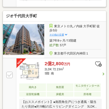
満足されるご提案で、素敵な住まい探しをお約束しま
す。◆購入はゴールではなく幸せな未来へのスタート
◆住み始めてからの不安や悩みも、TOHO HOUSE
ジオ千代田大手町
CLUBが将来サポート。お客様一人ひとりの安心を守る
ため、いつもずっと人生に寄り添い、豊かな未来を支
え続けます。◆ローン相談大歓迎！頭金0円からの購
東京メトロ丸ノ内線 大手町駅 徒
入も可能◆将来のライフイベントを見据え、無理のな
歩5分
い資金計画をプロがアドバイス。お問合せは【資料請
その他の交通
求】又は【フリーダイヤル】へお気軽にお問い合わせ
築7年8ヶ月/13階建
ください。
総戸数
57戸
東京都千代田区内神田１
2億2,800
万円
2
2LDK 72.23m
5階 南
モニタ付インターホ
南向き
角部屋
ン
浴室乾燥機
床暖房
所有権
【おススメポイント】●南西角住戸につき通風・陽当
たり良好●約18帖の広々リビングダイニング 3LDKへ