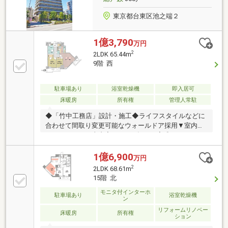
東京都台東区池之端２
1億3,790
万円
2
2LDK 65.44m
9階 西
駐車場あり
浴室乾燥機
即入居可
床暖房
所有権
管理人常駐
◆「竹中工務店」設計・施工◆ライフスタイルなどに
合わせて間取り変更可能なウォールドア採用▼室内リ
ノベーション工事内容（※2025年10月完成）・システ
ムキッチン交換（ディスポーザー交換、ビルトイン食
洗機交換）・ユニットバス交換（１４１８サイズ採
1億6,900
万円
用、オートバス、浴室乾燥機、バスオーディオ）・洗
2
2LDK 68.61m
面化粧台交換（ミラーキャビネット四面鏡採用）・ト
15階 北
イレ交換（温水洗浄機能付き・フルオート便座採
モニタ付インターホ
用）・フローリング全面貼替（LDには床暖房新規交
駐車場あり
浴室乾燥機
ン
換）・壁紙全面貼替（一部アクセントクロス、LDには
リフォームリノベー
エコカラット採用）・建具交換、給湯器、ハウスクリ
床暖房
所有権
ション
ーニング等