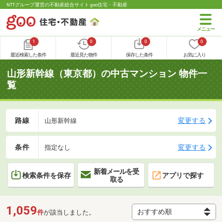
NTTグループ運営の不動産総合サイト goo住宅・不動産
1
0
0
0
最近検索した条件
最近見た物件
保存した条件
お気に入り
山形新幹線（東京都）の中古マンション 物件一
覧
路線
変更する
山形新幹線
条件
変更する
指定なし
新着メールを受
検索条件を保存
アプリで探す
取る
1,059
件
が該当しました。