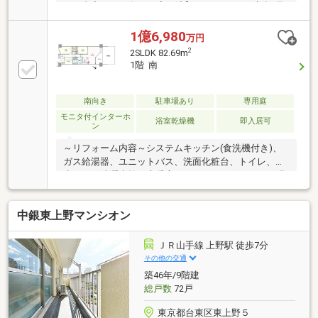
ーム内容：2026年７月完了済】■フローリング新規張
替■システムキッチン・ユニットバス新規交換■シャワ
ートイレ新規交換■洗面化粧台・給湯器新規交換■照明
1億6,980
万円
器具新規設置■その他、ハウスクリーニング等【本物
2
2SLDK 82.69m
件の特徴】●いつも快適・広々リビングダイニング●家
1階 南
族の会話もはずむ・カウンターキッチン●荷物の整理
に便利・収納豊富●お掃除もらくらく・フローリング●
洗濯物が干せる・浴室換気乾燥機
南向き
駐車場あり
専用庭
モニタ付インターホ
浴室乾燥機
即入居可
ン
～リフォーム内容～システムキッチン(食洗機付き)、
ガス給湯器、ユニットバス、洗面化粧台、トイレ、防
水パン・洗濯水栓、床暖房、フローリング・クロス張
替、給水・給湯・排水管、電気配線、照明器具、建具
等～立地～・千代田線 根津駅 徒歩7分・山手線
中銀東上野マンシオン
上野駅 徒歩14分 ・京浜東北・根岸線 日暮里駅 徒
歩11分～物件情報～・専有面積：82.69㎡（壁芯）・間
取り：2LDK+S S＝サービスルーム・南向きテラス・
ＪＲ山手線 上野駅 徒歩7分
専用庭有り・ペット飼育可能(細則有)～設備～・床暖
その他の交通
房・食洗機・ディスポーザー・浴室換気乾燥機・トラ
築46年/9階建
ンクルーム・オートロック・宅配ボックス
総戸数
72戸
東京都台東区東上野５