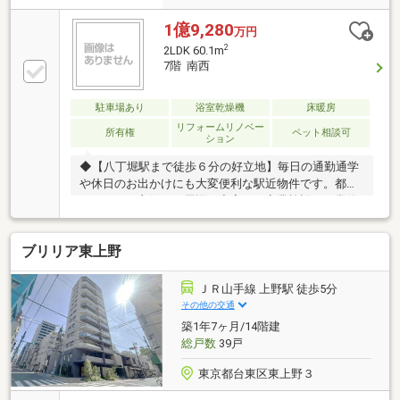
1億9,280
万円
2
2LDK 60.1m
7階 南西
駐車場あり
浴室乾燥機
床暖房
リフォームリノベー
所有権
ペット相談可
ション
◆【八丁堀駅まで徒歩６分の好立地】毎日の通勤通学
や休日のお出かけにも大変便利な駅近物件です。都心
アクセスも良好で、周辺の充実した商業施設も日常使
いでき、買い物も快適。◆【格式高く豪華なエントラ
ンスデザイン】住まう方やゲストを優雅に迎え入れ
ブリリア東上野
る、高級感溢れる迎賓空間です。上質な素材を贅沢に
使用した美しい空間が、日々の暮らしに誇りと歓びを
もたらします。◆【ペットと暮らせる癒しの空間】愛
ＪＲ山手線 上野駅 徒歩5分
犬や愛猫は大切な家族の一員です。ペット飼育可能
その他の交通
（細則あり）な当物件で、新しい生活を共にスター
築1年7ヶ月/14階建
ト。笑顔が溢れる豊かな毎日をどうぞ。お問い合わせ
総戸数
39戸
は【フリーダイヤル：0120-702-700】までお気軽にど
うぞ♪
東京都台東区東上野３