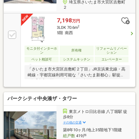
埼玉県さいたま市大宮区吉敷町
２
7,198
万円
2
3LDK 70.6m
5階 南西
モニタ付インターホ
リフォームリノベー
所有権
ン
ション
ペット相談可
システムキッチン
エレベーター
「さいたま市大宮区吉敷町２丁目」JR京浜東北線・高
崎線・宇都宮線利用可能な「さいたま新都心」駅徒歩
8分「大宮」駅へも徒歩13分。大型ショッピングモー
ル「コクーンシティ」へ徒歩7分（約550ｍ）～～～～
～～リノベーション内容～～～～～～ （２０
パークシティ中央湊ザ・タワー
２６年９月完了予定）・システムキッチン交換（食器
洗い乾燥機付）・ユニットバス交換（浴室換気乾燥機
付）・洗面化粧台交換・トイレ交換・建具交換・洗濯
東京メトロ日比谷線 八丁堀駅 徒
機用防水パン交換 ・ガス給湯器交換 ・・・等リ
歩8分
フォーム内容は予定であり変更となる場合がございま
その他の交通
す。～～～～～～～～～～～～～～～～～～～～
築8年10ヶ月/地上35階地下1階建
総戸数
419戸