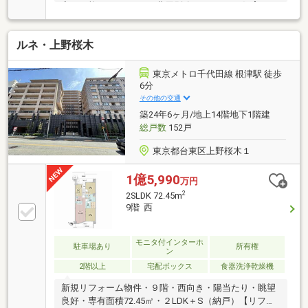
変更可能（※リフォーム費用別途要）●ペット飼育可
（※細則有）【充実の設備・仕様】■ディスポーザー排
水処理システム■ビルトイン浄水器■食器洗い乾燥機■
ルネ・上野桜木
保温浴槽■低床式浴槽■追いだき機能付セミオートバス
■トリプルセキュリティ■24時間遠隔監視システム■二
重床・二重天井・天井カセット型エアコン（LD部分）
東京メトロ千代田線 根津駅 徒歩
■ガス温水式床暖房（LD部分）■フルフラット設計■24
6分
時間換気システム■LOW-E複層ガラス
その他の交通
築24年6ヶ月/地上14階地下1階建
総戸数
152戸
東京都台東区上野桜木１
1億5,990
万円
2
2SLDK 72.45m
9階 西
モニタ付インターホ
駐車場あり
所有権
ン
2階以上
宅配ボックス
食器洗浄乾燥機
新規リフォーム物件・９階・西向き・陽当たり・眺望
良好・専有面積72.45㎡・２LDK＋S（納戸）【リフォ