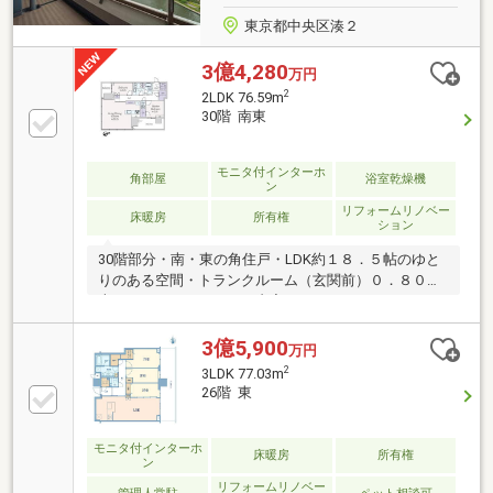
東京都中央区湊２
3億4,280
万円
2
2LDK 76.59m
30階 南東
モニタ付インターホ
角部屋
浴室乾燥機
ン
リフォームリノベー
床暖房
所有権
ション
30階部分・南・東の角住戸・LDK約１８．５帖のゆと
りのある空間・トランクルーム（玄関前）０．８０平
米～～～リノベーション内容～～～ （２０２
６年８月末完了予定）・システムキッチン交換・ユニ
ットバス交換・洗面化粧台交換・トイレ交換・全フロ
3億5,900
万円
ーリング張替・床暖房（ガス式）交換・建具交換・全
2
3LDK 77.03m
クロス貼替え ・・・等 ～～～～～～～～～～～～～
26階 東
～～専有面積にはトランクルーム面積０．８０平米を
含みます
モニタ付インターホ
床暖房
所有権
ン
リフォームリノベー