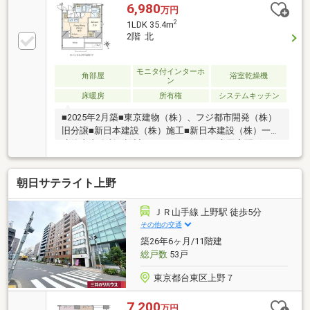
6,980
万円
2
1LDK 35.4m
2階 北
モニタ付インターホ
角部屋
浴室乾燥機
ン
床暖房
所有権
システムキッチン
■2025年2月築■東京建物（株）、フジ都市開発（株）
旧分譲■新日本建設（株）施工■新日本建設（株）一級
建築士事務所 設計■1フロア3戸■住戸専用宅配ボック
ス■オートロック■カラーモニター付インターホン■2階
部分北・東向き角住戸■1LDK+WIC+SIC/35.40m2■浴室
朝日サテライト上野
換気乾燥暖房機■オートバス■温水洗浄暖房便座■JR山
手線・京浜東北線・常磐線 宇都宮線・高崎線・上野
東京ライン「上野」駅 徒歩5分■東京メトロ銀座線
ＪＲ山手線 上野駅 徒歩5分
「稲荷町」駅 徒歩4分
その他の交通
築26年6ヶ月/11階建
総戸数
53戸
東京都台東区上野７
7,200
万円