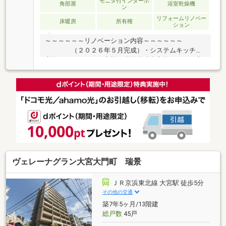
モニタ付インターホ
角部屋
浴室乾燥機
ン
リフォームリノベー
床暖房
所有権
ション
～～～～～～リノベーション内容～～～～～～
（２０２６年５月完成）・システムキッチン
交換・ユニットバス交換・洗面化粧台交換・トイレ交
換 ・建具交換 ・フローリング張替え ・ク
ロス貼り換え ・・・等～～～～～～～～～～～～
～～～～～～～～～
ヴェレーナグラン大宮大門町 瑞景
ＪＲ京浜東北線 大宮駅 徒歩5分
その他の交通
築7年5ヶ月/13階建
総戸数
45戸