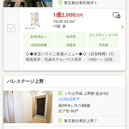
東京都台東区根岸１
1億2,000
万円
2
1SLDK 65.2m
11階 東
モニタ付インターホ
駐車場あり
角部屋
ン
浴室乾燥機
床暖房
所有権
◇◆東宝ハウスご来場メニュー◆◇（目安時間）(1)
現地見学・完成モデルハウス見学：（10分～）(2)住宅
ローンのご相談：（30分～）(3)ご希望条件のご相談：
（15分～）～【今のお客様のご状況をお聞かせくださ
い】～◆新しいお家で○○○を叶えたい！◆毎月支払う
パレステージ上野
住居費って自分達はいくらなら大丈夫かな。。◆歳を
重ねてもずっと安心して暮らせる場所がいい！◆購入
はしたいけど、手続きとか税金とか色々心配。。期待
ＪＲ山手線 上野駅 徒歩5分
も大きい反面、悩みや不安も多いと思います。お客様
その他の交通
と一緒にたくさん悩んできた私達なので、なにか1つ
築9年8ヶ月/14階建
でも良いアドバイスができたらと思っています。是非
総戸数
60戸
ご相談ください。
東京都台東区上野７