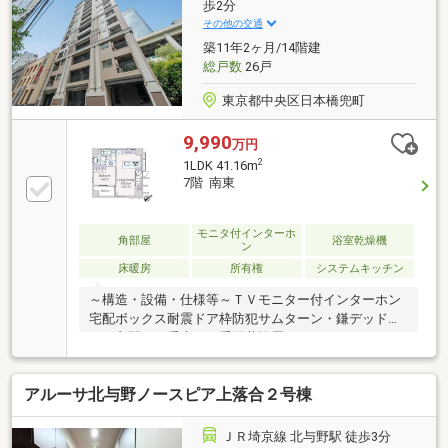
など設備充実！≪ご内覧予約受付中≫ 実際に物件を
歩2分
ご確認いただくことで、住んでみてからのイメージな
その他の交通
ど湧きやすくなります♪ ご内覧ご希望の方はご希望
築11年2ヶ月/14階建
の日時をお気軽にお申し付けください^^
総戸数
26戸
東京都中央区日本橋兜町
9,990
万円
2
1LDK 41.16m
7階 南東
モニタ付インターホ
角部屋
浴室乾燥機
ン
床暖房
所有権
システムキッチン
～構造・設備・仕様等～ＴＶモニター付インターホン
宅配ボックス耐震ドア枠防犯サムターン・鎌デッドボ
ルト玄関錠二重床・二重天井複層ガラス（ペアガラ
ス 窓の一部を除く）24時間低風量換気システム追焚
機能付給湯器フルオートバス浴室換気乾燥機ＴＥＳ式
アルーサ北与野ノースピア上落合２号棟
床暖房（ＬＤ）カウンターキッチン（浄水器付）～交
通アクセス～・東京メトロ日比谷線・東西線「茅場
町」駅 徒歩2分・都営浅草線・東京メトロ銀座線・
ＪＲ埼京線 北与野駅 徒歩3分