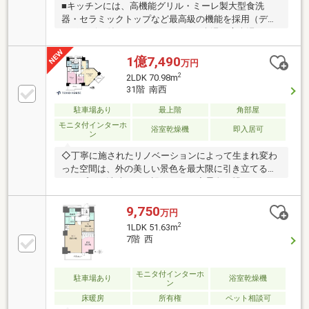
■キッチンには、高機能グリル・ミーレ製大型食洗
器・セラミックトップなど最高級の機能を採用（ディ
スポーザー付）■ユニットバスには楽湯（肩楽湯＋腰
楽湯）機能付■ウルトラファインバブル×マイクロファ
インバブル採用■床暖房をリビングダイニングおよび
1億7,490
万円
キッチンに設置■不忍池・上野公園が望める部屋位
2
2LDK 70.98m
置！15階、日当たり・眺望良好！■ジム・ゲストルー
31階 南西
ム等共用施設も充実〇リノベーション内容〇＊システ
ムキッチン・ユニットバス・洗面化粧台・トイレ交換
駐車場あり
最上階
角部屋
＊全壁・全天井クロス貼替＊フローリング・フロアタ
モニタ付インターホ
浴室乾燥機
即入居可
ン
イル張替・全建具・シューズボックス交換 等
◇丁寧に施されたリノベーションによって生まれ変わ
った空間は、外の美しい景色を最大限に引き立てる、
シンプルで洗練された設えです。◆景色を眺めながら
立てるキッチンには、ディスポーザーや食器洗乾燥機
が備わり、毎日の料理や後片付けの負担をすっと軽く
9,750
万円
してくれます。◇ウォークインクローゼットやシュー
2
1LDK 51.63m
ズインクロークなど、空間を美しく保つための頼もし
7階 西
い収納が、すっきりとした心地よい暮らしを支えま
す。◆浴室乾燥機を備えた清潔感のあるバスルーム
は、一日の始まりを爽やかに、そして夜はゆったりと
モニタ付インターホ
駐車場あり
浴室乾燥機
ン
疲れを癒す大切なリフレッシュ空間です。
床暖房
所有権
ペット相談可