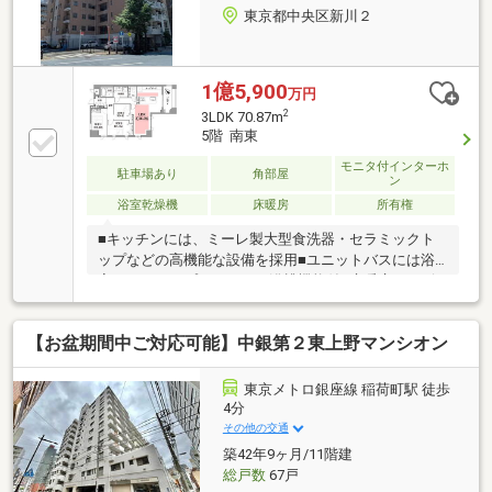
東京都中央区新川２
1億5,900
万円
2
3LDK 70.87m
5階 南東
モニタ付インターホ
駐車場あり
角部屋
ン
浴室乾燥機
床暖房
所有権
■キッチンには、ミーレ製大型食洗器・セラミックト
ップなどの高機能な設備を採用■ユニットバスには浴
室クリアキープ＋おそうじ浴槽機能付■床暖房をリビ
ングダイニングおよびキッチンに設置■70㎡、3LDKで
全室に収納あり■京葉線『八丁堀』駅まで徒歩４分
【お盆期間中ご対応可能】中銀第２東上野マンシオン
『東京駅』まで１駅２分！〇リノベーション内容〇＊
システムキッチン・ユニットバス・洗面化粧台・トイ
レ交換＊全壁・全天井クロス貼替＊フローリング・フ
東京メトロ銀座線 稲荷町駅 徒歩
ロアタイル張替・全建具・シューズボックス交換 等
4分
その他の交通
築42年9ヶ月/11階建
総戸数
67戸