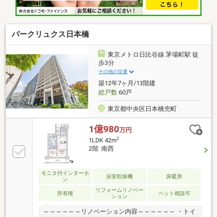
テルの会員優待・割引価格◆24時間365日 かけつけ
サポート
パークリュクス日本橋
東京メトロ日比谷線 茅場町駅 徒
歩3分
その他の交通
築12年7ヶ月/13階建
総戸数
60戸
東京都中央区日本橋兜町
1億980
万円
2
1LDK 42m
2階 南西
モニタ付インターホ
浴室乾燥機
床暖房
ン
リフォームリノベー
所有権
ペット相談可
ション
～～～～～～リノベーション内容～～～～～～ ・トイ