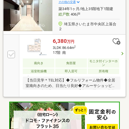
東西線「日本橋」駅 徒歩3分・東京メトロ銀座線・
その他の交通
半蔵門線「三越前」駅 徒歩7分・JR山手線「東京」
築34年1ヶ月/地上35階地下1階建
駅 徒歩12分
総戸数
406戸
埼玉県さいたま市中央区上落合
２
6,380
万円
2
3LDK 86.64m
17階 南
モニタ付インターホ
南向き
角部屋
ン
浴室乾燥機
即入居可
所有権
【当日見学＊TEL対応】◆フルリフォーム物件◆全居
室南向きのため、日当たり良好◆アルーサショッピン
グモール直結◆3LDK・86.64㎡【当日・翌日のご見学
希望のお客様はお電話でご予約ください】◆フリーダ
イヤル ０１２０－８５４―３７４【東宝ハウス新都
心 限定キャンペーン】◆最大5000円分のギフトカー
ドをプレゼント！ ＊ご来店アンケートにご協力くだ
さい【東宝ハウス新都心 クラブ会員の特典】◆最優
遇金利０．８３％～ 豊富な提携ローン◆飲食店・ホ