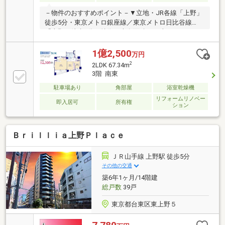
－物件のおすすめポイント－▼立地・JR各線「上野」
徒歩5分・東京メトロ銀座線／東京メトロ日比谷線
「上野」徒歩8分▼特徴・専有面積37平米のワンルー
ムタイプ・洋室全体を見渡せる対面式キッチン・WIC
等の収納を設置・不在時も荷受け可能な宅配ボックス
1億2,500
万円
有▼設備・TVモニタ付インターホン・オートロック▼
2
2LDK 67.34m
周辺環境・ローソン台東上野七丁目店 徒歩2分(約
3階 南東
100m)・マルエツ東上野店 徒歩7分(約540m)・ユニバ
駐車場あり
角部屋
浴室乾燥機
ーサルドラッグ鶯谷店 徒歩6分(約470m)■ ご希望の住
まい探しをお手伝いします ━━━━━・・・物件の詳
リフォームリノベー
即入居可
所有権
ション
細・ご相談はお気軽にお問い合わせください。
Ｂｒｉｌｌｉａ上野Ｐｌａｃｅ
ＪＲ山手線 上野駅 徒歩5分
その他の交通
築6年1ヶ月/14階建
総戸数
39戸
東京都台東区東上野５