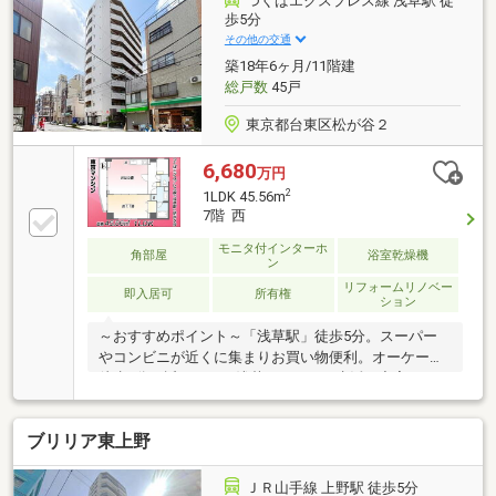
つくばエクスプレス線 浅草駅 徒
らせる住まい～東京、川崎エリアの「住まい」探しに
歩5分
確かな安心と満足を～ 東宝ハウス大田東京ならではの
その他の交通
高品質なサービスをお届けします。
築18年6ヶ月/11階建
総戸数
45戸
東京都台東区松が谷２
6,680
万円
2
1LDK 45.56m
7階 西
モニタ付インターホ
角部屋
浴室乾燥機
ン
リフォームリノベー
即入居可
所有権
ション
～おすすめポイント～「浅草駅」徒歩5分。スーパー
やコンビニが近くに集まりお買い物便利。オーケーも
徒歩9分の近さです。浅草ROXで更に生活が充実しま
す。～物件スペック～◆平成20年築の新耐震基準◆住
宅ローン減税対象◆つくばエクスプレス線「浅草」駅
ブリリア東上野
徒歩5分◆東京メトロ銀座線「田原町」駅 徒歩9分◆山
手線「上野」駅 徒歩15分◆1LDK 専有面積45.56㎡◆7
階のため、抜け感のある眺望が広がる◆ペット飼育可
ＪＲ山手線 上野駅 徒歩5分