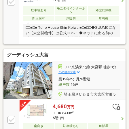
モニタ付インターホ
駐車場あり
浴室乾燥機
ン
即入居可
床暖房
所有権
□□■□■ Toho House Shin-Koiwa ■□■□□◆SUUMOにな
い【未公開物件】は公式HPへ！◆ネットに出る前の
「フライング情報」を限定公開中！◆東宝ハウス新小
岩が選ばれる3つの理由◆①【業界最低水準の提携住
宅ローン】優遇金利＆各種手数料0円！独自審査でロ
グーディッシュ大宮
ーンに強い！②【未来カレンダー】専用ソフトで将来
の資金計画を無料シミュレーション。③【ご購入後の
生涯サポート】売って終わりではなく、お引渡し後も
ＪＲ京浜東北線 大宮駅 徒歩8分
一生涯お守りします。◆HPにて【写真付きお客様の
その他の交通
声】1400件以上公開中！◆お問合せは【資料請求】又
築19年2ヶ月/6階建
は【 0120-104-581 】まで！
総戸数
16戸
埼玉県さいたま市大宮区宮町５
4,680
万円
2
3LDK 64.8m
5階 南
南向き
駐車場あり
角部屋