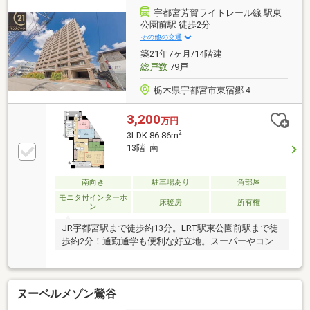
可能でございます≫実際に土地の所在を確認すること
宇都宮芳賀ライトレール線 駅東
で、日当たりや、建物を建てる際のイメージがつきや
公園前駅 徒歩2分
すくなりますぜひ一度、弊社スタッフと一緒に現地を
その他の交通
みてみませんか？お気軽にお問合せください。
築21年7ヶ月/14階建
総戸数
79戸
栃木県宇都宮市東宿郷４
3,200
万円
2
3LDK 86.86m
13階 南
南向き
駐車場あり
角部屋
モニタ付インターホ
床暖房
所有権
ン
JR宇都宮駅まで徒歩約13分。LRT駅東公園前駅まで徒
歩約2分！通勤通学も便利な好立地。スーパーやコン
ビニ複数、商業施設が充実した便利な住環境。今泉小
まで徒歩約10分と、お子様の登下校も安心できる距離
です。休日の運動やお散歩には、徒歩約2分の駅東公
ヌーベルメゾン鶯谷
園がおすすめ。眺望良好13階角部屋。南と東から二面
採光の明るいリビング・ダイニングは約17帖のゆとり