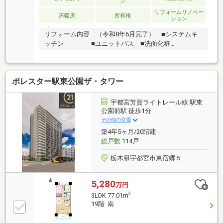
ン
リフォームリノベー
床暖房
所有権
ション
リフォーム内容 （令和8年6月完了） ■システムキ
ッチン ■ユニットバス ■洗面化粧
台 ■トイレ（温水洗浄便座） ■フロ
ーリング、建具・玄関収納、収納棚、洗濯水栓、防水
パン、壁・天井クロス、フロアタイル、エアコン（1
ポレスター駅東公園ザ・タワー
基）、照明器具、スイッチ・コンセント□住信SBI代理
事業 東宝ハウスフィナンシャル（T.sローン）□auじぶ
ん銀行（指定不動産会社） ▼8月実行金利
宇都宮芳賀ライトレール線 駅東
1.130％ ※所定のガンと診断されたら住宅ローン残
公園前駅 徒歩1分
高が0円になる『ガン団信』がついた金利です□365日
その他の交通
24時間住まいの駆付けサービス（3年間無料） □東宝ハ
築4年5ヶ月/20階建
ウスCLUB アフターサービス
総戸数
114戸
栃木県宇都宮市東宿郷５
5,280
万円
2
3LDK 77.01m
19階 南