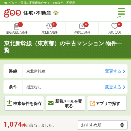
NTTグループ運営の不動産総合サイト goo住宅・不動産
1
0
0
0
最近検索した条件
最近見た物件
保存した条件
お気に入り
東北新幹線（東京都）の中古マンション 物件一
覧
路線
変更する
東北新幹線
条件
変更する
指定なし
新着メールを受
検索条件を保存
アプリで探す
取る
1,074
件
が該当しました。