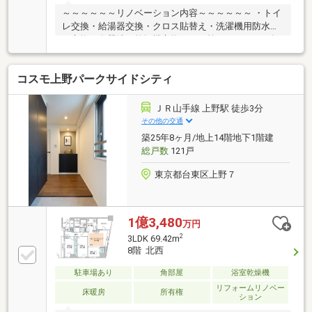
～～～～～～リノベーション内容～～～～～～ ・トイ
レ交換・給湯器交換・クロス貼替え・洗濯機用防水パ
ン交換・食器洗い乾燥機交換・・・等 （２０２６年
７月１４日完了）～～～～～～～～～～～～～～～～
～～～～～・耐震ドア枠・ダブルオートロック・宅配
コスモ上野パークサイドシティ
ボックス・ペット飼育可（細則あり）
ＪＲ山手線 上野駅 徒歩3分
その他の交通
築25年8ヶ月/地上14階地下1階建
総戸数
121戸
東京都台東区上野７
1億3,480
万円
2
3LDK 69.42m
8階 北西
駐車場あり
角部屋
浴室乾燥機
リフォームリノベー
床暖房
所有権
ション