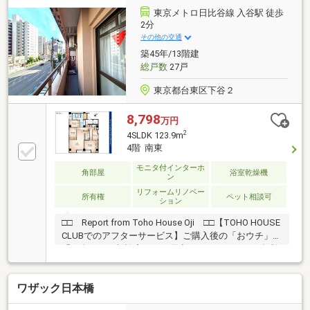
の広さ。1.25坪の広い浴室、床暖房やディスポーザー
東京メトロ日比谷線 入谷駅 徒歩
など設備充実！≪ご内覧予約受付中≫ 実際に物件を
2分
ご確認いただくことで、住んでみてからのイメージな
その他の交通
ど湧きやすくなります♪ ご内覧ご希望の方はご希望
築45年/13階建
の日時をお気軽にお申し付けください^^
総戸数
27戸
東京都台東区下谷２
8,798
万円
2
4SLDK 123.9m
4階 南東
モニタ付インターホ
角部屋
浴室乾燥機
ン
リフォームリノベー
所有権
ペット相談可
ション
□□ Report from Toho House Oji □□【TOHO HOUSE
CLUBでのアフターサービス】ご購入後の「おウチ」と
「お金」のご相談窓口をご用意しております！・金利
上昇時のリスクヘッジ、借換え相談、繰上返済のタイ
ミング、各種保険の見直し・・・etc・おウチの設備保
ワザック日本橋
証や定期点検、駆け付けサービス・・・etc購入前のタ
イミングは勿論、購入後のご不安につきましてもご相