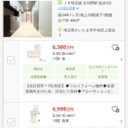
町」駅 徒歩2分・都営浅草線・東京メトロ銀座線・
ＪＲ埼京線 北与野駅 徒歩3分
東西線「日本橋」駅 徒歩3分・東京メトロ銀座線・
その他の交通
半蔵門線「三越前」駅 徒歩7分・JR山手線「東京」
築34年1ヶ月/地上35階地下1階建
駅 徒歩12分
総戸数
406戸
埼玉県さいたま市中央区上落合
２
6,380
万円
2
3LDK 86.64m
17階 南
モニタ付インターホ
南向き
角部屋
ン
浴室乾燥機
即入居可
所有権
【当日見学＊TEL対応】◆フルリフォーム物件◆全居
室南向きのため、日当たり良好◆アルーサショッピン
グモール直結◆3LDK・86.64㎡【当日・翌日のご見学
希望のお客様はお電話でご予約ください】◆フリーダ
イヤル ０１２０－８５４―３７４【東宝ハウス新都
6,998
万円
心 限定キャンペーン】◆最大5000円分のギフトカー
2
3LDK 92.46m
ドをプレゼント！ ＊ご来店アンケートにご協力くだ
15階 南東
さい【東宝ハウス新都心 クラブ会員の特典】◆最優