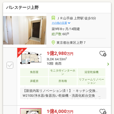
パレステージ上野
ＪＲ山手線 上野駅 徒歩5分
その他の交通
築9年8ヶ月/14階建
総戸数
60戸
東京都台東区上野７
1億2,980
万円
2
3LDK 64.53m
10階 南西
モニタ付インターホ
角部屋
浴室乾燥機
ン
リフォームリノベー
床暖房
所有権
ション
【新規内装リノベーション済！】・キッチン交換…
W2100/浄水器/食器洗い乾燥機・洗面化粧台交換 ・
浴室交換…1317サイズ/換気乾燥暖房機/追焚き・床暖
房新規交換(LD) ・トイレ交換 ・給湯器新規交
換 ・エアコン新規交換(LDK) 等・全居室二重サッ
1億4,000
万円