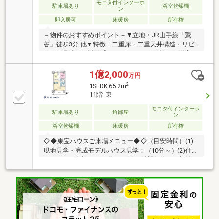
モニタ付インターホ
駐車場あり
浴室乾燥機
ン
即入居可
床暖房
所有権
－物件のおすすめポイント－▼立地・JR山手線「鶯
谷」徒歩3分 他▼特徴・二重床・二重天井構造・リビ
ングを見渡せる対面式キッチン・LDと隣接する洋室は
一体利用可能・回遊性を高めるWTC・約6.0帖サービ
ススペースは多用途に活用可能▼設備・複層ガラス(全
1億2,000
万円
窓)・オートロック・TVモニタ付インターホン▼2026
2
1SLDK 65.2m
年6月室内リフォーム内容【交換】キッチン、UB、洗
11階 東
面化粧台、トイレ 等【張替】全室クロス、フローリン
グ(LDK・洋室・サービススペース・廊下) 等■ ご希望
モニタ付インターホ
駐車場あり
角部屋
ン
の住まい探しをお手伝いします ━━━━━・・・物件
浴室乾燥機
床暖房
所有権
の詳細・ご相談はお気軽にお問い合わせください。
◇◆東宝ハウスご来場メニュー◆◇（目安時間）(1)
現地見学・完成モデルハウス見学：（10分～）(2)住宅
ローンのご相談：（30分～）(3)ご希望条件のご相談：
（15分～）～【今のお客様のご状況をお聞かせくださ
い】～◆新しいお家で○○○を叶えたい！◆毎月支払う
住居費って自分達はいくらなら大丈夫かな。。◆歳を
重ねてもずっと安心して暮らせる場所がいい！◆購入
はしたいけど、手続きとか税金とか色々心配。。期待
も大きい反面、悩みや不安も多いと思います。お客様