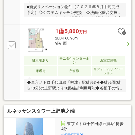
■新規リノベーション物件（２０２６年８月中旬完成
予定）◇システムキッチン交換 ◇洗面化粧台交換◇
ユニットバス交換 ◇給湯器交換（追焚機能付）◇床
暖房貼替（LD） ◇トイレ交換 ◇クロス貼替◇フロ
ーリング貼替 ◇エコカラット新規（玄関一部）◇給
1億5,800
万円
水管・給湯管・排水管交換（専有部側）・毎日の暮ら
2
2LDK 60.96m
しにゆとりができる千代田線「根津」駅まで徒歩３分
9階 西
の好立地！・大切なペットと一緒に暮らせる「ペット
飼育可」のマンションです。（※２匹迄、他細則
有）・開口部には複層ガラスを採用。断熱性・遮音性
モニタ付インターホ
駐車場あり
浴室乾燥機
ン
に配慮されており、外気温の影響を受けにくく、室内
リフォームリノベー
環境を快適に保ちます。
床暖房
所有権
ション
◆東京メトロ千代田線「根津」駅徒歩3分◆徒歩圏(徒
歩13分)の上野駅より10路線超利用可能◆谷根千の情
緒が残る根津エリア◆9階部分につき眺望・通風良好
▼建物・共用部 等・制震柱工法・バリアフリー設
計・ペット可(飼育細則有)・ゲストルーム有り・ホテ
ルネッサンスタワー上野池之端
ルライクな内廊下設計・ワインセラー付プライベート
ラウンジ▼室内リノベーション工事内容（令和8年7月
末完成予定）・システムキッチン交換(ビルトイン食洗
東京メトロ千代田線 根津駅 徒歩
機、浄水器一体型水栓、ディスポーザー)・ユニットバ
4分
ス交換(浴室乾燥機、追い焚き機能付き)・洗面化粧台
その他の交通