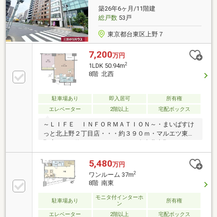
築26年6ヶ月/11階建
総戸数
53戸
東京都台東区上野７
7,200
万円
2
1LDK 50.94m
8階 北西
駐車場あり
即入居可
所有権
エレベーター
2階以上
宅配ボックス
～ＬＩＦＥ ＩＮＦＯＲＭＡＴＩＯＮ～・まいばすけ
っと北上野２丁目店・・・約３９０ｍ・マルエツ東上
野店・・・約５５０ｍ・ローソン台東北上野一丁目
店・・・約１３０ｍ・上野七郵便局・・・約２３０
ｍ・アトレ上野・・・約７９０ｍ・台東区立上野小学
5,480
万円
校・・・約６２０ｍ・台東区立忍岡中学校・・・約８
2
ワンルーム 37m
１０ｍ・台東区立清島幼稚園・・・約５２０ｍ・うれ
8階 南東
しい保育園上野駅前・・・約３２０ｍ
モニタ付インターホ
駐車場あり
所有権
ン
エレベーター
2階以上
宅配ボックス