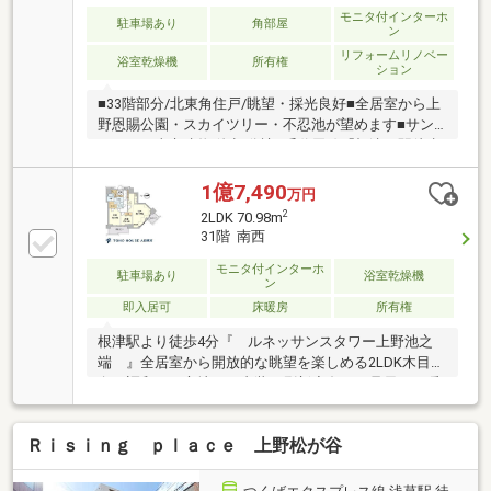
モニタ付インターホ
駐車場あり
角部屋
ン
リフォームリノベー
浴室乾燥機
所有権
ション
■33階部分/北東角住戸/眺望・採光良好■全居室から上
野恩賜公園・スカイツリー・不忍池が望めます■サン
ウッド・東京建物 他 旧分譲■千代田線「根津」駅徒歩
4分、山手線「上野」駅を含む複数路線利用可◎24時
間有人管理(夜間警備員対応)のため防犯面も安心です
1億7,490
万円
◎最上階にはスカイビューラウンジがあり、周辺の豊
2
2LDK 70.98m
かな緑が望めます◎フロントサービスやゲストルーム
31階 南西
など共用施設充実◎各フロアにゴミ置き場有【リノベ
ーション内容】キッチン交換/浴室交換/洗面交換/トイ
モニタ付インターホ
駐車場あり
浴室乾燥機
ン
レ交換/フローリング新規張替建具交換/タイル・フロ
即入居可
床暖房
所有権
アタイル交換/エアコン新規交換水栓交換/クロス貼替/
ハウスクリーニング等
根津駅より徒歩4分『 ルネッサンスタワー上野池之
端 』全居室から開放的な眺望を楽しめる2LDK木目と
白が調和する心地よい内装に刷新◆冬でも足元から暖
かい床暖房や便利な食洗機を設置◇生ごみを処理でき
るディスポーザー付キッチン◆WICやSIC等全居室に収
Ｒｉｓｉｎｇ ｐｌａｃｅ 上野松が谷
納を設け、収納力を確保◇浴室乾燥機や温水洗浄便座
など最新の水回り設備◆ゲストルームなど、豪華な共
有施設が充実！◇ペット可！動物と触れ合いながら暮