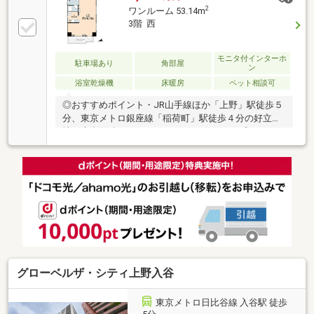
2
ワンルーム 53.14m
3階 西
モニタ付インターホ
駐車場あり
角部屋
ン
浴室乾燥機
床暖房
ペット相談可
◎おすすめポイント・JR山手線ほか「上野」駅徒歩５
分、東京メトロ銀座線「稲荷町」駅徒歩４分の好立
地・専有面積５３.１４㎡のゆとりある１Ｒプラン・３
階角部屋につき採光面が多く、陽当たり・通風・眺望
良好・約１８.５帖の開放感あるLDで、ライフスタイル
に合わせた空間づくりが可能・大切なペットと暮らせ
ます♪（細則有）・２０２４年度大規模修繕工事実施
済で管理体制良好・オートロック・宅配ボックス完
備・上野恩賜公園やアメ横、商業施設が身近な利便性
豊かな住環境※バルコニー面積は確認中です■本日のご
案内可能！資料請求・住宅ローンのご相談・内覧希望
等はお気軽にお問い合わせください！
グローベルザ・シティ上野入谷
東京メトロ日比谷線 入谷駅 徒歩