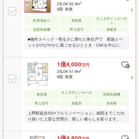
シ新規設置～アフターサービス延長保証あり～お引き
2
2SLDK 62.9m
渡し後に発生した対象設備の故障についての修理・交
6階 南東
換保証期間が通常２年のところ、５年に延長可能！
（※諸条件あり）詳細は担当者までお問合せくださ
モニタ付インターホ
駐車場あり
角部屋
ン
い！＝マンション設備＝エレベーター/防犯カメラ/オ
浴室乾燥機
即入居可
床暖房
ートロック/宅配ボックス24時間ゴミ出し可/モニター
付きインターホン 等
■物件スペック・明るさに満ちた角住戸で 家族とペ
ットがのびやかに過ごせるひととき・LDKを中心に各
室へつながり 家族の会話が生まれやすい住空間・家
具・エアコン・照明が整い 家族とペットですぐに心
地よく始める新生活■立地・保育園徒歩5分、小学校徒
1億4,000
万円
歩10分圏内 子育てに寄り添うロケーションです・
2
2SLDK 61.9m
「エキュート」「マルイ」「アトレ」を使い分け 暮
6階 南東
らしに寄り添う買い物環境■共用部・オートロック、
宅配ボックス完備■かんたんネット予約がお勧めです
（1）【見学予約する】ボタンをタップ（2）ご希望の
モニタ付インターホ
角部屋
浴室乾燥機
ン
見学日時・集合場所をクリックで 予約完了
即入居可
床暖房
所有権
上野駅徒歩5分×フルリノベーション。細部までこだわ
り抜いた上質な空間が、新しい暮らしを彩ります。
1億4,800
万円