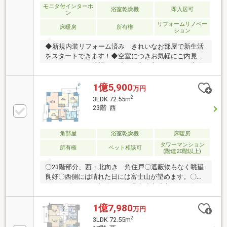
み〇分譲会社：サンウッド・東急不動産・東京建物〇
モニタ付インターホ
浴室乾燥機
即入居可
ン
施工会社：竹中工務店〇管理会社：森ビルエステート
リフォームリノベー
サービス
床暖房
所有権
ション
◆新規内装リフォーム済み きれいなお部屋で新生活
をスタートできます！◆空室につきお気軽にご内見い
ただけます。ご希望の日時をお申し出ください！◆住
んでからも安心のアフターサービス保証付き◆大切な
ペットと一緒に暮らせます！（細則有）◆管理体制の
1億5,900
万円
優れた総戸数308戸の大規模マンション◆リフォーム
2
3LDK 72.55m
内容（2025年9月完成） 〇キッチン交換（食洗器付
23階 西
き） 〇ユニットバス交換（追い焚き機能・浴室乾燥
機付き） 〇トイレ交換 〇洗面化粧台交換 〇フロ
ーリング、フロアタイル貼替 〇ハウスクリーニン
角部屋
浴室乾燥機
床暖房
グ ほか＜野島＞※室内の家具・インテリアはイメー
タワーマンション
所有権
ペット相談可
(階建20階以上)
ジ用のもので、販売物件には含まれません。
〇23階部分、西・北向き 角住戸〇遮蔽物もなく眺望
良好〇西側には晴れた日には富士山が望めます。〇リ
ビングダイニング部分にTES温水式床暖房あり。〇平
成17年1月築。内廊下設計。
1億7,980
万円
2
3LDK 72.55m