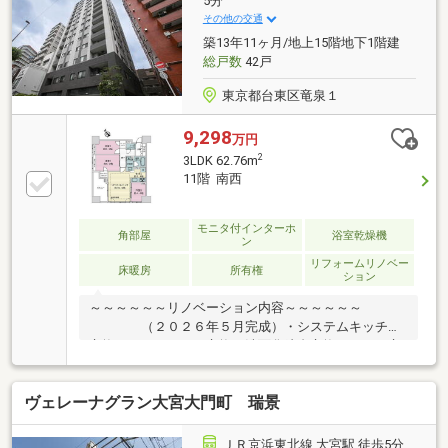
5分
その他の交通
築13年11ヶ月/地上15階地下1階建
総戸数
42戸
東京都台東区竜泉１
9,298
万円
2
3LDK 62.76m
11階 南西
モニタ付インターホ
角部屋
浴室乾燥機
ン
リフォームリノベー
床暖房
所有権
ション
～～～～～～リノベーション内容～～～～～～
（２０２６年５月完成）・システムキッチン
交換・ユニットバス交換・洗面化粧台交換・トイレ交
換 ・建具交換 ・フローリング張替え ・ク
ロス貼り換え ・・・等～～～～～～～～～～～～
ヴェレーナグラン大宮大門町 瑞景
～～～～～～～～～
ＪＲ京浜東北線 大宮駅 徒歩5分