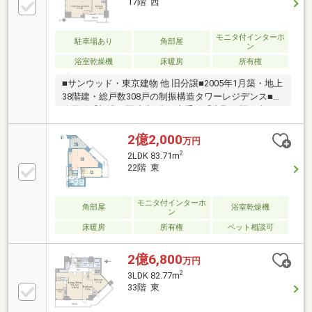
17階 西
モニタ付インターホ
駐車場あり
角部屋
ン
浴室乾燥機
床暖房
所有権
■サンウッド・東京建物 他 旧分譲■2005年1月築・地上
38階建・総戸数308戸の制振構造タワーレジデンス■千
代田線「根津」駅徒歩4分、山手線「上野」駅を含む
複数路線利用可◎24時間有人管理(夜間警備員対応)の
ため防犯面も安心です◎最上階にはスカイビューラウ
2億2,000
万円
ンジがあり、周辺の豊かな緑が望めます◎フロントサ
2
2LDK 83.71m
ービスやゲストルームなど共用施設充実◎各フロアに
22階 東
ゴミ置き場有【リノベーション内容】キッチン交換/浴
室交換/洗面交換/トイレ交換/水まわり床張替/フロー
リング新規張替/建具交換/照明交換/給湯器(追い炊き機
モニタ付インターホ
角部屋
浴室乾燥機
ン
能交換)下足入/全クロス貼替/アクセントクロス/ハウ
床暖房
所有権
ペット相談可
スクリーニング
2億6,800
万円
2
3LDK 82.77m
33階 東