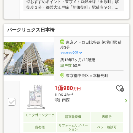
◎おすすめポイント・東京メトロ銀座線「田原町」駅
徒歩３分・都営大江戸線「新御徒町」駅徒歩９分、
JR・東京メトロ各線「上野」駅徒歩１０分・新規フル
リノベーション実施（令和８年５月完成）・三方角部
屋につき陽当たり・通風良好♪・食洗機・浴室乾燥
パークリュクス日本橋
機・追焚機能など充実の室内設備・オートロック・宅
配ボックス完備・蔵前小学校が徒歩圏内のファミリー
向け住環境■本日のご案内可能！資料請求・住宅ロー
東京メトロ日比谷線 茅場町駅 徒
ンのご相談・内覧希望等はお気軽にお問い合わせくだ
歩3分
さい！■お問い合わせは【フリーダイヤル：０１２０
その他の交通
ー９９８ー１１８】までお気軽にどうぞ♪＊火曜・水
築12年7ヶ月/13階建
曜は定休日となります
総戸数
60戸
東京都中央区日本橋兜町
1億980
万円
2
1LDK 42m
2階 南西
モニタ付インターホ
浴室乾燥機
床暖房
ン
リフォームリノベー
所有権
ペット相談可
ション