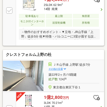
2
2SLDK 62.9m
14階 南東
駐車場あり
最上階
角部屋
モニタ付インターホ
浴室乾燥機
所有権
ン
－物件のおすすめポイント－▼立地・JR山手線「上
野」徒歩5分 他▼特徴・バルコニーに3室が面する設
計、通風良好・LDKを中心とした、ご家族が顔を合わ
せやすい間取り・食洗機・浄水器搭載の対面式キッチ
ン・窓・収納付のサービススペース約5.0帖は多目的に
クレストフォルム上野の杜
活用可能・ペット飼育可能(規則有)▼設備・床暖房
(LD)・パントリー・ミストサウナ付浴室乾燥機・オー
トロック・宅配ボックス▼2026年8月室内リフォーム
ＪＲ山手線 上野駅 徒歩7分
内容・全室クロス貼替、シーリングライト設置 他■ ご
その他の交通
希望の住まい探しをお手伝いします ━━━━━・・・
築22年2ヶ月/15階建
物件の詳細・ご相談はお気軽にお問い合わせくださ
総戸数
124戸
い。
東京都台東区下谷１
1億2,800
万円
2
3LDK 70.21m
12階 西