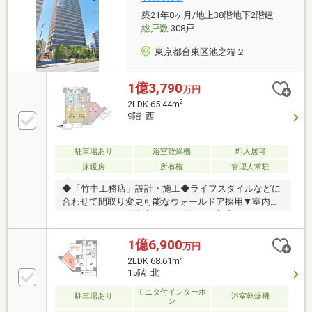
交換・トイレ交換・フローリング全面貼替・ハウスク
築21年8ヶ月/地上38階地下2階建
リーニング等
総戸数
308戸
東京都台東区池之端２
1億3,790
万円
2
2LDK 65.44m
9階 西
駐車場あり
浴室乾燥機
即入居可
床暖房
所有権
管理人常駐
◆「竹中工務店」設計・施工◆ライフスタイルなどに
合わせて間取り変更可能なウォールドア採用▼室内リ
ノベーション工事内容（※2025年10月完成）・システ
ムキッチン交換（ディスポーザー交換、ビルトイン食
洗機交換）・ユニットバス交換（１４１８サイズ採
1億6,900
万円
用、オートバス、浴室乾燥機、バスオーディオ）・洗
2
2LDK 68.61m
面化粧台交換（ミラーキャビネット四面鏡採用）・ト
15階 北
イレ交換（温水洗浄機能付き・フルオート便座採
モニタ付インターホ
用）・フローリング全面貼替（LDには床暖房新規交
駐車場あり
浴室乾燥機
ン
換）・壁紙全面貼替（一部アクセントクロス、LDには