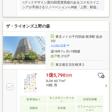
○グッドデザイン賞23回受賞実績のあるコスモスイニ
シアが手掛けるリノベーション○JR線「上野」駅徒歩3
分、4路線が利用可能な交通至便な立地○角部屋
×3LDK×開放的な住まい○全居室に窓があり風通しの良
い住環境○床暖房完備で冬も快適な暮らし○オートロッ
ザ・ライオンズ上野の森
ク・宅配ボックス完備でセキュリティも安心○エレベ
ーター2基設置で朝の忙しい時間も快適に○省エネ適合
物件で環境にも家計にも優しい設計
東京メトロ千代田線 根津駅 徒歩
3分
その他の交通
築18年7ヶ月/19階建
総戸数
213戸
東京都文京区根津２
1億5,790
万円
2
2LDK 60.71m
10階 西
モニタ付インターホ
駐車場あり
浴室乾燥機
ン
リフォームリノベー
床暖房
所有権
ション