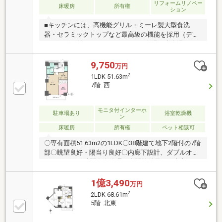
リフォームリノベー
エコカラット採用）・建具交換、給湯器、ハウスクリ
床暖房
所有権
ション
ーニング等
■キッチンには、高機能グリル・ミーレ製大型食洗
器・セラミックトップなど最高級の機能を採用（ディ
スポーザー付）■ユニットバスには楽湯（肩楽湯＋腰
楽湯）機能付■ウルトラファインバブル×マイクロファ
インバブル採用■床暖房をリビングダイニングおよび
9,750
万円
キッチンに設置■不忍池・上野公園が望める部屋位
2
1LDK 51.63m
置！15階、日当たり・眺望良好！■ジム・ゲストルー
7階 西
ム等共用施設も充実〇リノベーション内容〇＊システ
ムキッチン・ユニットバス・洗面化粧台・トイレ交換
＊全壁・全天井クロス貼替＊フローリング・フロアタ
モニタ付インターホ
駐車場あり
浴室乾燥機
ン
イル張替・全建具・シューズボックス交換 等
床暖房
所有権
ペット相談可
〇専有面積51.63m2の1LDK〇38階建て地下2階付の7階
部〇眺望良好・陽当り良好〇内廊下設計、ダブルオー
トロック、24時間有人管理（夜間警備員）の安心セキ
ュリティ〇フロントサービス有り（一部有料）〇充実
した共用施設 ・ゲストルーム ・集会室 ・屋上庭
1億3,490
万円
園 スカイビューラウンジ ・ラウンジ（1・2階部
2
2LDK 68.61m
分） ・トレーニングジム ・来客用駐車場〇各階ゴ
5階 北東
ミ置場有り（24時間ゴミ出し可能）〇ペット飼育可
（細則有り）〇平成30年10月 大規模修繕工事実施済