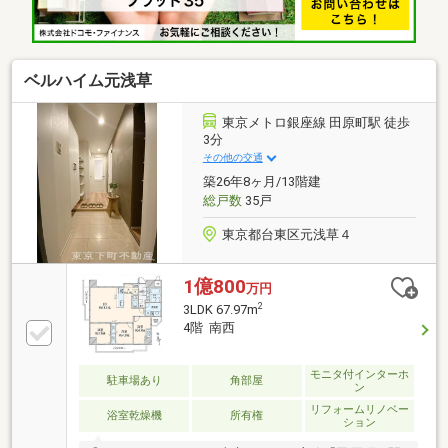
と一緒にたくさん悩んできた私達なので、なにか1つ
でも良いアドバイスができたらと思っています。是非
ご相談ください。
ベルハイム元浅草
東京メトロ銀座線 田原町駅 徒歩
3分
その他の交通
築26年8ヶ月/13階建
総戸数
35戸
東京都台東区元浅草４
1億800
万円
2
3LDK 67.97m
4階 南西
モニタ付インターホ
駐車場あり
角部屋
ン
リフォームリノベー
浴室乾燥機
所有権
ション