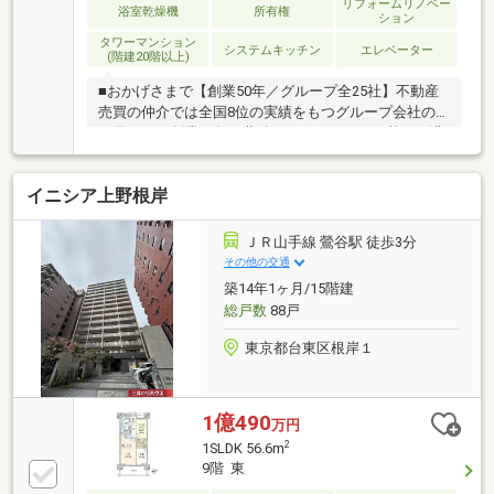
遇金利０．８３％～ 豊富な提携ローン◆飲食店・ホ
リフォームリノベー
浴室乾燥機
所有権
ション
テルの会員優待・割引価格◆24時間365日 かけつけ
タワーマンション
サポート
システムキッチン
エレベーター
(階建20階以上)
■おかげさまで【創業50年／グループ全25社】不動産
売買の仲介では全国8位の実績をもつグループ会社の
一員です！創業50年の蓄積されたノウハウを基にご購
入・ご売却・お買替え全てをサポート致します■東宝
ハウスNEXTアフターサポート専門のグループ会社。
イニシア上野根岸
ライフパートナー（FP資格）が住まいの問題点や暮ら
しの不安を解消します■東宝ハウスフィナンシャル不
動産仲介業初の住信SBIネット銀行支店。金利と保障
ＪＲ山手線 鶯谷駅 徒歩3分
が更に充実したオリジナル提携住宅ローンをお届けし
その他の交通
ます■未来カレンダー東宝ハウス独自開発ライフシミ
築14年1ヶ月/15階建
ュレーションソフト。ローン完済まで家計収支を視え
総戸数
88戸
る化し将来のリスクや不安を対策します
東京都台東区根岸１
1億490
万円
2
1SLDK 56.6m
9階 東