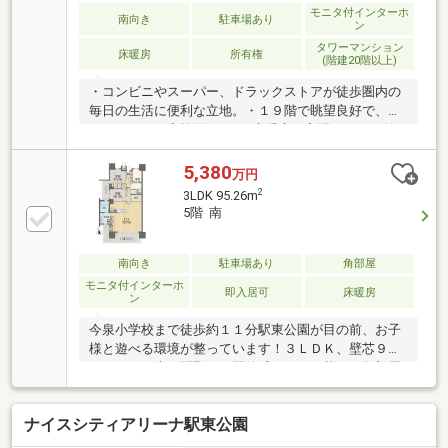
モニタ付インターホ
南向き
駐車場あり
ン
タワーマンション
床暖房
所有権
(階建20階以上)
・コンビニやスーパー、ドラックストアが徒歩圏内の
毎日の生活に便利な立地。・１９階で眺望良好で、明
るいＬＤＫで家族団らん♪・床暖房や宅配ボックス付
きの充実設備・ウォークインクローゼットもあり、荷
物の多い方も安心・今泉小学校まで徒歩約１１分と安
5,380
万円
心の通学距離・駅東公園まで徒歩約３分と近く、お散
2
3LDK 95.26m
歩コースにオススメ【ご内覧予約受付中】 ご内覧を
5階 南
ご希望の方はご希望の日時をお気軽にお申し付けくだ
さい （※こちらの物件は居住中物件となっておりま
す。事前予約をお願いいたします）
南向き
駐車場あり
角部屋
モニタ付インターホ
即入居可
床暖房
ン
今泉小学校まで徒歩約１１分駅東公園が目の前、お子
様と遊べる環境が整っています！３ＬＤＫ、壁芯９
５．２６平米の間取りで開放感あふれる暮らし角部屋
ならではの静粛性、二面に広がるバルコニーで採光・
通風ともに良好コンビニやスーパーが徒歩圏内、周辺
ナイスシティアリーナ駅東公園
環境良好エントランス等の共用部は高級感があり、オ
ートロックなどセキュリティ面も充実≪現地 ご案内