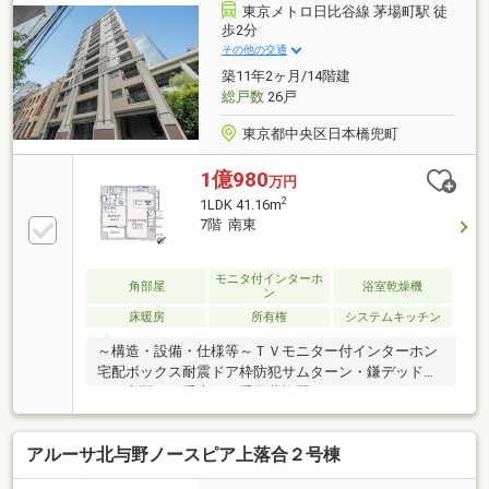
談可能です！まずはお気軽に現地をご覧下さいませ。
東京メトロ日比谷線 茅場町駅 徒
物件の詳細について、ご見学希望のお客様は下記番号
歩2分
までお気軽にご連絡下さい。お問い合わせ専用フリー
その他の交通
ダイヤル ： ０１２０－８９－１０４０
築11年2ヶ月/14階建
総戸数
26戸
東京都中央区日本橋兜町
1億980
万円
2
1LDK 41.16m
7階 南東
モニタ付インターホ
角部屋
浴室乾燥機
ン
床暖房
所有権
システムキッチン
～構造・設備・仕様等～ＴＶモニター付インターホン
宅配ボックス耐震ドア枠防犯サムターン・鎌デッドボ
ルト玄関錠二重床・二重天井複層ガラス（ペアガラ
ス 窓の一部を除く）24時間低風量換気システム追焚
機能付給湯器フルオートバス浴室換気乾燥機ＴＥＳ式
アルーサ北与野ノースピア上落合２号棟
床暖房（ＬＤ）カウンターキッチン（浄水器付）～交
通アクセス～・東京メトロ日比谷線・東西線「茅場