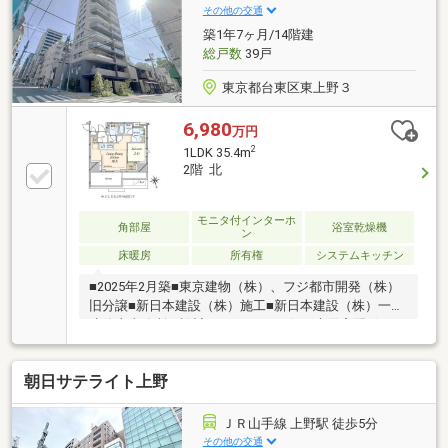
(使用細則あり)◆2026年5月リフォーム完了◆システ
その他の交通
ムキッチン・浴室・洗面台交換～当社の強み～◆頭金
築1年7ヶ月/14階建
0円から購入可!長期低金利50年ローン◆提携銀行多
総戸数
39戸
数、住宅ローンご相談下さい◆車でま
東京都台東区東上野３
6,980
万円
2
1LDK 35.4m
2階 北
モニタ付インターホ
角部屋
浴室乾燥機
ン
床暖房
所有権
システムキッチン
■2025年2月築■東京建物（株）、フジ都市開発（株）
旧分譲■新日本建設（株）施工■新日本建設（株）一級
建築士事務所 設計■1フロア3戸■住戸専用宅配ボック
ス■オートロック■カラーモニター付インターホン■2階
部分北・東向き角住戸■1LDK+WIC+SIC/35.40m2■浴室
朝日サテライト上野
換気乾燥暖房機■オートバス■温水洗浄暖房便座■JR山
手線・京浜東北線・常磐線 宇都宮線・高崎線・上野
東京ライン「上野」駅 徒歩5分■東京メトロ銀座線
ＪＲ山手線 上野駅 徒歩5分
「稲荷町」駅 徒歩4分
その他の交通