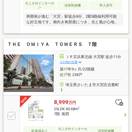
モニタ付インターホ
浴室乾燥機
即入居可
ン
再開発が進む「大宮」駅徒歩8分、2駅8路線利用可能
な好立地です。南向き角部屋につき、光と風が心地よ
く通り抜ける快適な居住空間を実現。室内はシステム
キッチンや1400×1800サイズのゆとりある浴室など、
水回りも含め新規リノベーション済みで快適に生活を
ＴＨＥ ＯＭＩＹＡ ＴＯＷＥＲＳ ７階
スタートできます。オートロックや宅配ボックスなど
共用設備も充実し、安心で利便性の高い暮らしを提供
します。周辺は買物施設や飲食店が揃う暮らしやすい
ＪＲ京浜東北線 大宮駅 徒歩11分
環境です。ご内覧・詳細につきましては、ぜひお気軽
その他の交通
にお問い合わせください。
築17年9ヶ月/22階建
総戸数
238戸
埼玉県さいたま市大宮区吉敷町
１
8,999
万円
2
2SLDK 60.68m
7階 南西
モニタ付インターホ
駐車場あり
浴室乾燥機