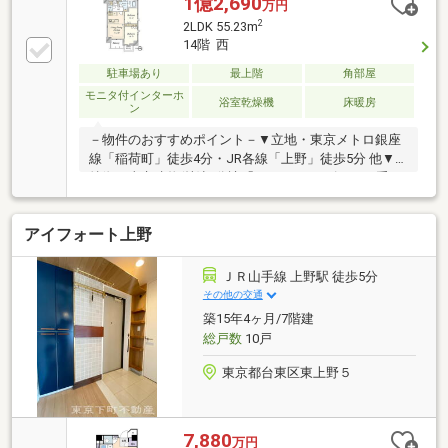
1億2,690
万円
観・オートロック完備です!～～～～～～～～～～～～
2
2LDK 55.23m
～～～～～～～～～～◆頭金0円から購入可!長期低金
14階 西
利50年ローン!◆提携銀行多数、住宅ローンご相談下さ
い!◆車でまとめてご案内!自宅まで送迎も可!◆年中無
駐車場あり
最上階
角部屋
休!即日対応させていただきます!◆5000円QUOプレゼ
モニタ付インターホ
浴室乾燥機
床暖房
ン
ントキャンペーン♪◆フジテレビ等でCM放映♪
－物件のおすすめポイント－▼立地・東京メトロ銀座
線「稲荷町」徒歩4分・JR各線「上野」徒歩5分 他▼
特徴・東京建物(株)旧分譲「Brilliaシリーズ」・二重
床・二重天井構造・LDおよび洋室最大天井高約
2530mm・会話が弾む対面式キッチン・全居室に収納
アイフォート上野
有・ペット飼育可能(規則有)▼設備・床暖房(LD部
分)・食洗機・浄水器・ミストサウナ付浴室乾燥機▼周
辺環境・マルエツ東上野店 徒歩3分(約200m)※サービ
ＪＲ山手線 上野駅 徒歩5分
スバルコニー面積2.25平米■ ご希望の住まい探しをお
その他の交通
手伝いします ━━━━━・・・物件の詳細・ご相談は
築15年4ヶ月/7階建
お気軽にお問い合わせください。
総戸数
10戸
東京都台東区東上野５
7,880
万円