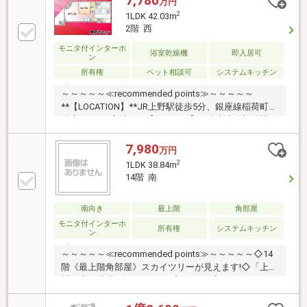
7,780
万円
2
1LDK 42.03m
2階 西
モニタ付インターホ
浴室乾燥機
即入居可
ン
所有権
ペット相談可
システムキッチン
～～～～～≪recommended points≫～～～～～
**【LOCATION】**JR上野駅徒歩5分、銀座線稲荷町駅
徒歩3分の好立地。**【QUALITY】**東京建物旧分譲、
令和2年築。床暖房やミストサウナ完備。
**【FACILITY】**内廊下設計、トリプルセキュリティ
7,980
万円
採用。下階住戸なしで音の心配も軽減。～～～～～～
2
1LDK 38.84m
～～～～～～～～～～～～～～～～■■マンツーマンセ
14階 南
ミナー実施中■■物件探しの前に、住宅ローンや無理の
ない予算設定、賃貸と購入の比較などをわかりやすく
南向き
最上階
角部屋
ご説明。お客様一人ひとりに合った住まい探しをサポ
ートいたします。約60分・無料相談。
モニタ付インターホ
所有権
システムキッチン
ン
～～～～～≪recommended points≫～～～～～◇14
階《最上階角部屋》スカイツリーが見えます!◇「上野
駅」東側徒歩5分でアクセス良好です!◇マルエツまで
徒歩3分/コンビニも徒歩4分です!◇38.84㎡・風通しの
いい開放的な1LDKのお部屋!◇2020年築の美しい外