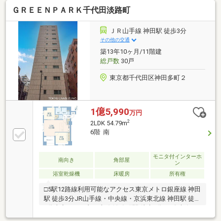
『岩本町』駅まで徒歩7分・JR総武線『新日本橋』駅
ＧＲＥＥＮＰＡＲＫ千代田淡路町
まで徒歩8分・丸の内線、半蔵門線、都営三田線、東
西線『大手町』駅徒歩10分おすすめポイント・9階建
ての9階部分(最上階)・東南向き角部屋・ウォークイン
ＪＲ山手線 神田駅 徒歩3分
クローゼット付き住戸・収納豊富で過ごしやすいお部
その他の交通
屋・4重のセキュリティ・非接触キー対応のメールボ
築13年10ヶ月/11階建
ックス＆宅配ボックス・二重天井構造・ペット飼育可
総戸数
30戸
能(規約による細則あり)
東京都千代田区神田多町２
1億5,990
万円
2
2LDK 54.79m
6階 南
モニタ付インターホ
南向き
角部屋
ン
浴室乾燥機
床暖房
所有権
□5駅12路線利用可能なアクセス東京メトロ銀座線 神田
駅 徒歩3分JR山手線・中央線・京浜東北線 神田駅 徒歩
5分東京メトロ丸ノ内線 淡路町駅 徒歩3分JR総武線・
東京メトロ日比谷線・つくばEX 秋葉原駅 徒歩10分他