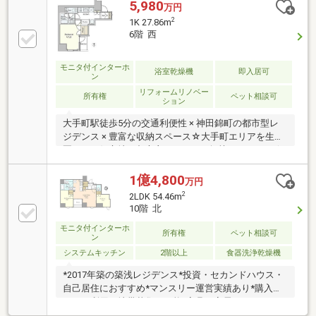
5,980
万円
2
1K 27.86m
6階 西
モニタ付インターホ
浴室乾燥機
即入居可
ン
リフォームリノベー
所有権
ペット相談可
ション
大手町駅徒歩5分の交通利便性 × 神田錦町の都市型レ
ジデンス × 豊富な収納スペース☆大手町エリアを生活
圏とする好立地、都心主要エリアへ軽快アクセス！☆
徒歩10分圏内に複数駅・複数路線が揃う、都心ならで
はのマルチアクセス！☆コンパクトながら使いやすい
1億4,800
万円
機能的な間取り！☆浴室乾燥機・独立洗面台・温水洗
2
2LDK 54.46m
浄便座など充実の設備仕様！☆24時間ゴミ出し可能で
10階 北
忙しい方にも嬉しい環境！☆コンビニ・スーパーも徒
モニタ付インターホ
歩圏内で日々のお買い物も便利！ ☆大切な家族と一緒
所有権
ペット相談可
ン
に暮らせるペット相談可能（細則あり）！
システムキッチン
2階以上
食器洗浄乾燥機
*2017年築の築浅レジデンス*投資・セカンドハウス・
自己居住におすすめ*マンスリー運営実績あり*購入後
すぐに利用・地帯募集が可能*家具・家電つき・なし
（応相談）*神田錦町アドレス 資産性の高い都心立地