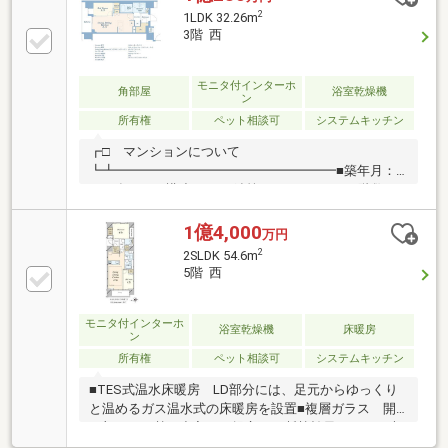
を開放し1LDKとしても使用可能です■TES式温水床暖
2
1LDK 32.26m
房(リビング・ダイニング)■雨の日も洗濯物を乾かせる
3階 西
浴室暖房乾燥機有り■収納力のあるウォークインクロ
ーゼット・シューズインクローゼット・納戸
モニタ付インターホ
角部屋
浴室乾燥機
ン
所有権
ペット相談可
システムキッチン
┏□ マンションについて
┗┻━━━━━━━━━━━━━━━━━■築年月：
2019年03月■構造：RC（鉄筋コンクリート）■階数：
地上13 / 地下1階■新日鉄興和不動産の都市型マンショ
ン「LiVIO RAISON」シリーズ■24時間ゴミ捨て可能で
1億4,000
万円
収集日に限らず24時間いつでもゴミ出し可能です■ペ
2
2SLDK 54.6m
ット飼育可※ペット飼育細則あり■ダブルセキュリティ
5階 西
システム■二重床・二重天井■複層ガラス┏□ 専有部
について┗┻━━━━━━━━━━━━━━━━━■
西向き角住戸■専有面積：32.26m2（壁芯） ■バルコニ
モニタ付インターホ
浴室乾燥機
床暖房
ン
ー4.53m2■地上 13階建／3階 ■１LDK
所有権
ペット相談可
システムキッチン
■TES式温水床暖房 LD部分には、足元からゆっくり
と温めるガス温水式の床暖房を設置■複層ガラス 開
口部からの熱の出入りを提言する断熱効果によって光
熱費を低減し、 結露の防止にも配慮■ペット飼育