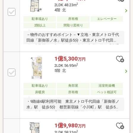
10年駆けつけ-----安心と快適をサポート B）住宅設備チ
2
2LDK 48.23m
ェック---住んだ後も安心を C）選べる住まいクリーニ
4階 北
ングまたはハウスコーティングD）セコム・ホームセ
キュリティ E) 三越伊勢丹ホームパーティーギフト
駐車場あり
所有権
エレベーター
2階以上
間取り図有り
－物件のおすすめポイント－▼立地・東京メトロ千代
田線「新御茶ノ水」駅徒歩5分・東京メトロ千代田
線・半蔵門線・東西線・丸ノ内線・都営三田線「大手
町」駅徒歩6分・都営新宿線「小川町」駅徒歩6分 他
▼室内一部リフォーム内容（令和8年8月下旬完成予
1億5,300
万円
定）・キッチン交換、浴室交換、洗面化粧台交換、ト
2
2LDK 56.95m
イレ交換・クロス貼替、フローリング貼替、給湯器交
5階 北
換 等▼おすすめポイント・住友商事（株）・京急不
動産（株）旧分譲・ウォークインクローゼット・納戸
等収納充実・温水式床暖房（LD)・システムキッチン
駐車場あり
角部屋
浴室乾燥機
（食器洗浄乾燥機付き）・フルオートバス（ミストサ
床暖房
所有権
ペット相談可
ウナ付浴室換気乾燥機）
・9路線6駅利用可能 東京メトロ千代田線「新御茶ノ
水」駅 徒歩5分 都営新宿線「小川町」駅 徒歩5
分 東京メトロ千代田線・半蔵門線・東西線・丸ノ内
線・都営三田線「大手町」駅 徒歩6分 東京メトロ
東西線「竹橋」駅 徒歩6分 東京メトロ半蔵門線・
1億9,980
万円
都営三田線・都営新宿線「神保町」駅 徒歩8分 JR
2
2LDK 58.31m