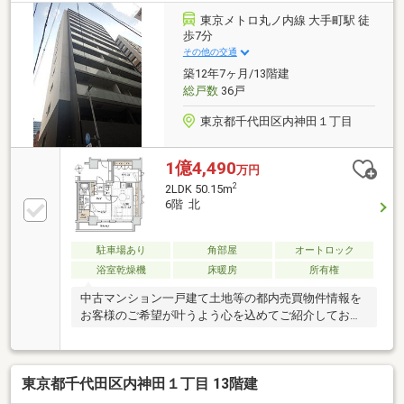
東京メトロ丸ノ内線 大手町駅 徒
歩7分
その他の交通
築12年7ヶ月/13階建
総戸数
36戸
東京都千代田区内神田１丁目
1億4,490
万円
2
2LDK 50.15m
6階 北
駐車場あり
角部屋
オートロック
浴室乾燥機
床暖房
所有権
中古マンション一戸建て土地等の都内売買物件情報を
お客様のご希望が叶うよう心を込めてご紹介しており
ます
東京都千代田区内神田１丁目 13階建