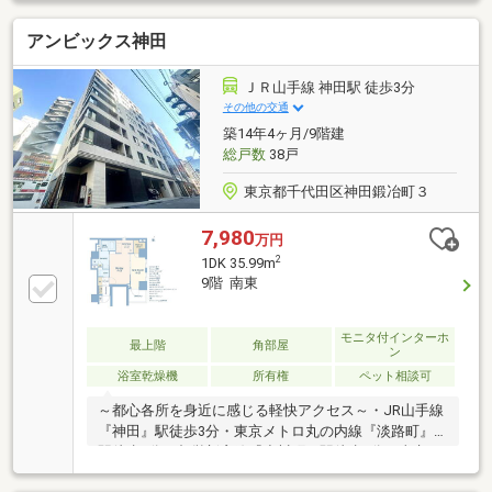
つかるよう、スピード感を持って全力でサポートしま
アンビックス神田
す。売却査定・買い取りも致します。ご希望の際は、
お気軽にお問い合わせ下さい。お電話頂けると、お話
が早く進みます。
ＪＲ山手線 神田駅 徒歩3分
その他の交通
築14年4ヶ月/9階建
総戸数
38戸
東京都千代田区神田鍛冶町３
7,980
万円
2
1DK 35.99m
9階 南東
モニタ付インターホ
最上階
角部屋
ン
浴室乾燥機
所有権
ペット相談可
～都心各所を身近に感じる軽快アクセス～・JR山手線
『神田』駅徒歩3分・東京メトロ丸の内線『淡路町』
駅徒歩5分・都営新宿線『小川町』駅徒歩5分・東京メ
トロ千代田線『新御茶ノ水』駅徒歩5分・都営新宿線