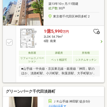
築13年10ヶ月/11階建
総戸数
30戸
東京都千代田区神田多町２
1億5,990
万円
2
2LDK 54.79m
6階 南東
角部屋
床暖房
所有権
リフォームリノベー
ペット相談可
システムキッチン
ション
■山手線・中央線・京浜東北線・銀座線「神田」駅の
ほか、淡路町駅、小川町駅、秋葉原駅、大手町駅が徒
歩圏内の交通利便・生活利便に優れた立地■地上11階
建て6階部分、3方角住戸につき採光・通風良好■2026
年7月内装リフォーム済み、室内状態良好■床暖房、浴
グリーンパーク千代田淡路町
室乾燥機、浄水一体水栓付きシステムキッチンなど快
適仕様の設備が充実■ウォークインクローゼット、全
居室収納、玄関収納完備■結露防止や断熱・防音効果
ＪＲ山手線 神田駅 徒歩5分
のあるLowーE複層ガラス、二重天井・二重床仕様■エ
その他の交通