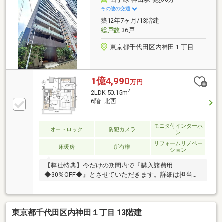
リング・クロス◎キッチン◎浴室◎トイレ◎ルームク
その他の交通
リーニング etc...■24時間ゴミ出し可能■居住階にのみ
築12年7ヶ月/13階建
停止するセキュリティの高いエレベーターを導入
総戸数
36戸
東京都千代田区内神田１丁目
1億4,990
万円
2
2LDK 50.15m
6階 北西
モニタ付インターホ
オートロック
防犯カメラ
ン
リフォームリノベー
床暖房
所有権
ション
【弊社特典】今だけの期間内で『購入諸費用
◆30％OFF◆』とさせていただきます。詳細は担当
「関口（せきぐち）」までお問い合わせください。お
得な特典となっておりますので是非お早めにご連絡く
ださいませ。
東京都千代田区内神田１丁目 13階建