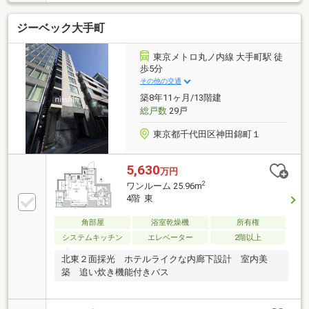
■全戸角住戸設計・ホテルライクな内廊下仕様■ハイサ
ッシにより開放感のある空間を実現■室内大変きれい
ジーベック大手町
にご利用です■キッチン後ろにバルコニーあり、ゴミ
一時保管スペースとして利用可能■【管理体制良好】
マンション管理計画認定済み■【トリプルセキュリテ
東京メトロ丸ノ内線 大手町駅 徒
ィー】エントランスオートロック、エレベーター、住
歩5分
戸玄関前■ペット飼育可能（規約有）■駐輪場1世帯1台
その他の交通
あり（2台目以降は順番待ち）■24時間ごみ捨て可能
築8年11ヶ月/13階建
総戸数
29戸
東京都千代田区神田錦町１
5,630
万円
2
ワンルーム 25.96m
4階 東
角部屋
浴室乾燥機
所有権
システムキッチン
エレベーター
2階以上
北東２面採光 ホテルライクな内廊下設計 室内美
築 追い炊き機能付きバス