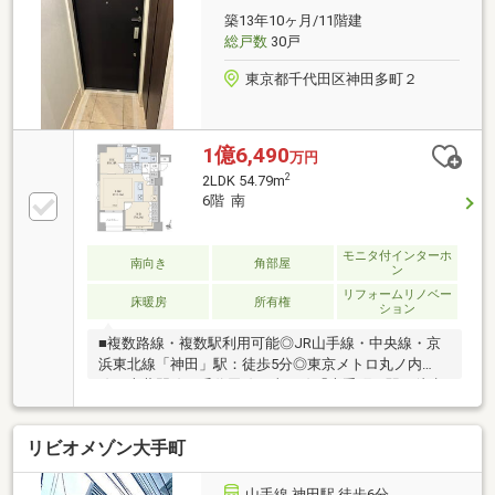
ントランス及びエレベーターに非接触型キーを採用し
築13年10ヶ月/11階建
たダブルオートロック、モニター付きインターホンな
総戸数
30戸
ど防犯面も安心■ペット飼育可（細則有り）
東京都千代田区神田多町２
1億6,490
万円
2
2LDK 54.79m
6階 南
モニタ付インターホ
南向き
角部屋
ン
リフォームリノベー
床暖房
所有権
ション
■複数路線・複数駅利用可能◎JR山手線・中央線・京
浜東北線「神田」駅：徒歩5分◎東京メトロ丸ノ内
線・半蔵門線・千代田線・東西線「大手町」駅：徒歩
12分◎東京メトロ丸ノ内線「淡路町」駅：徒歩3分
etc...■6階部分・2LDK＋WIC・54.79平米(16.57坪)・南
リビオメゾン大手町
向きバルコニー◎エレベーター◎ダブルオートロック
◎宅配ボックス◎角住戸◎床暖房◎対面式キッチン
■2026年7月上旬リフォーム完了済み住戸◎全室フロー
山手線 神田駅 徒歩6分