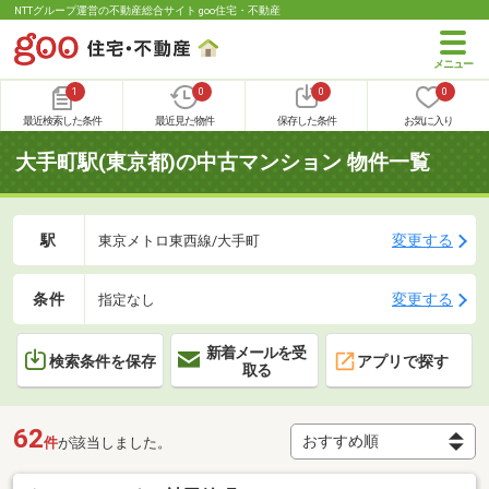
NTTグループ運営の不動産総合サイト goo住宅・不動産
1
0
0
0
最近検索した条件
最近見た物件
保存した条件
お気に入り
大手町駅(東京都)の中古マンション 物件一覧
駅
変更する
東京メトロ東西線/大手町
条件
変更する
指定なし
新着メールを受
検索条件を保存
アプリで探す
取る
62
件
が該当しました。