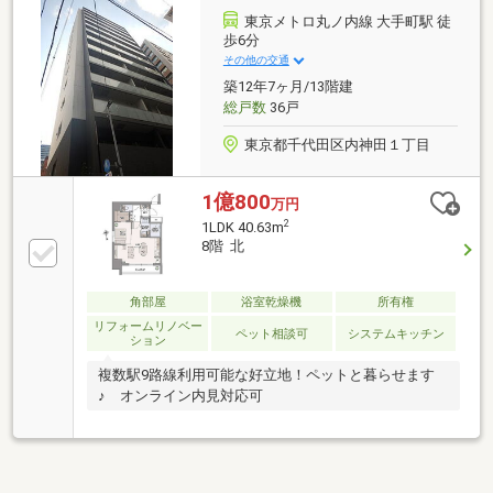
東京メトロ丸ノ内線 大手町駅 徒
歩6分
その他の交通
築12年7ヶ月/13階建
総戸数
36戸
東京都千代田区内神田１丁目
1億800
万円
2
1LDK 40.63m
8階 北
角部屋
浴室乾燥機
所有権
リフォームリノベー
ペット相談可
システムキッチン
ション
複数駅9路線利用可能な好立地！ペットと暮らせます
♪ オンライン内見対応可