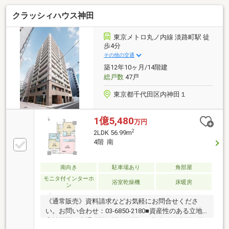
□2026年7月リフォーム済・フローリング、壁、天井ク
クラッシィハウス神田
ロス・キッチン浄水器カートリッジ、洗濯パン交換・
トイレ、ユニットバス交換・ルームクリーニング等□
ポイント・北西南 三方角部屋・床暖房（LD部分）・二
東京メトロ丸ノ内線 淡路町駅 徒
重床二重天井、Low-Eガラス・ペット飼育可（細則
歩4分
有）・TVモニタ付オートロック・宅配BOX・クリーニ
その他の交通
ングサービス等
築12年10ヶ月/14階建
総戸数
47戸
東京都千代田区内神田１
1億5,480
万円
2
2LDK 56.99m
4階 南
南向き
駐車場あり
角部屋
モニタ付インターホ
浴室乾燥機
床暖房
ン
《通常販売》資料請求などお気軽にお問合せくださ
い。お問い合わせ：03-6850-2180■資産性のある立地
◎神田駅・大手町駅・神保町駅など複数路線利用可能