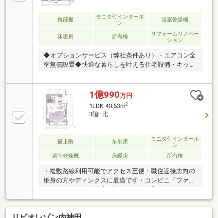
ありましたらお気軽にご相談ください購入・売却はも
ちろん住み替えや投資など…お客様のご要望に応じた
モニタ付インターホ
角部屋
浴室乾燥機
ン
最適なご提案をいたします♪
リフォームリノベー
床暖房
所有権
ション
◆オプションサービス（弊社条件あり）・エアコン全
室無償設置◆快適な暮らしを叶える住宅設備・キッチ
ンはうれしい食洗機付き◎・リビングには床暖房が付
いているため、気持ち良く快適に過ごせます◎・全室
に窓が付いているため、風通しが良く快適に過ごせま
1億990
万円
す◎◆充実した周辺環境 ・ファミリーマート内神田
2
1LDK 40.63m
一丁目店…徒歩 1分（約 30m）◆複数路線利用可能・
3階 北
東京メトロ東西線・丸ノ内線・半蔵門線・千代田線・
都営地下鉄三田線「大手町」駅 徒歩 7分・JR山手線・
京浜東北線・中央線・東京メトロ銀座線 「神田」駅
モニタ付インターホ
最上階
角部屋
ン
徒歩 6分
浴室乾燥機
床暖房
所有権
・複数路線利用可能でアクセス至便・職住近接志向の
単身の方やディンクスに最適です・コンビニ「ファミ
リーマート」まで徒歩1分、スーパー「まいばすけっ
と」まで徒歩3分で日常の買い物が便利です・ALSOK
のセキュリティシステムを導入しており、防犯体制良
リビオレゾン内神田
好です・リビングには床暖房が入っており、冬の季節