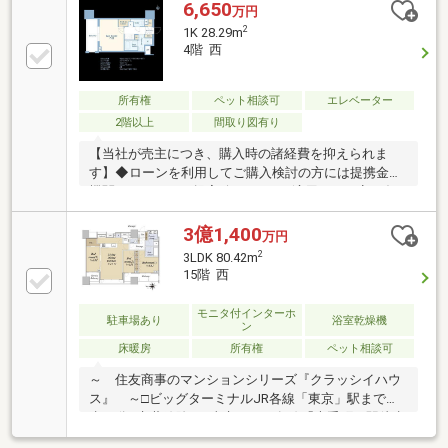
丸ノ内線・千代田線、都営三田線「大手町」駅 徒歩6
6,650
万円
分・千代田線「新御茶ノ水」駅 徒歩6分・丸ノ内線
2
1K 28.29m
「淡路町」駅 徒歩6分・都営新宿線「小川町」駅 徒歩
4階 西
6分・山手線・中央線・京浜東北線「神田」駅 徒歩8
分・東西線「竹橋」駅 徒歩9分【専有部分】◆3階部分
◆カラーモニターホン◆システムキッチン◆浴室、ト
所有権
ペット相談可
エレベーター
イレ別◆ペット可（規約による制限有り）◆現況：空
2階以上
間取り図有り
室
【当社が売主につき、購入時の諸経費を抑えられま
す】◆ローンを利用してご購入検討の方には提携金融
機関のローンをご提案致します！※適用には一定の条
件等がございます。◆アクセス・東西線・半蔵門線・
丸ノ内線・千代田線、都営三田線「大手町」駅 徒歩6
3億1,400
万円
分・千代田線「新御茶ノ水」駅 徒歩6分・丸ノ内線
2
3LDK 80.42m
「淡路町」駅 徒歩6分・都営新宿線「小川町」駅 徒歩
15階 西
6分・山手線・中央線・京浜東北線「神田」駅 徒歩8
分・東西線「竹橋」駅 徒歩9分【専有部分】◆4階部分
モニタ付インターホ
駐車場あり
浴室乾燥機
◆カラーモニターホン◆システムキッチン◆浴室、ト
ン
イレ別◆ペット可（規約による制限有り）◆現況：空
床暖房
所有権
ペット相談可
室
～ 住友商事のマンションシリーズ『クラッシイハウ
ス』 ～□ビッグターミナルJR各線「東京」駅まで徒
歩14分※京葉線除く□東京メトロ各線「大手町」駅徒歩
６分／都営三田線「大手町」駅徒歩６分□千代田区立