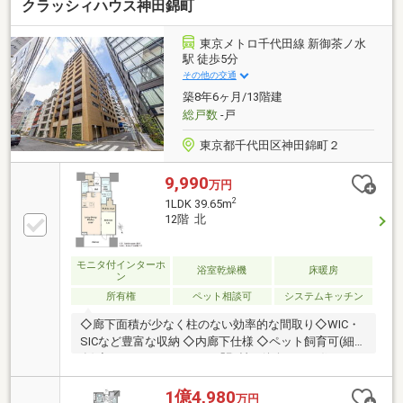
クラッシィハウス神田錦町
東京メトロ千代田線 新御茶ノ水
駅 徒歩5分
その他の交通
築8年6ヶ月/13階建
総戸数
-戸
東京都千代田区神田錦町２
9,990
万円
2
1LDK 39.65m
12階 北
モニタ付インターホ
浴室乾燥機
床暖房
ン
所有権
ペット相談可
システムキッチン
◇廊下面積が少なく柱のない効率的な間取り◇WIC・
SICなど豊富な収納 ◇内廊下仕様 ◇ペット飼育可(細則
有)◇カウンターキッチン「野村の仲介＋」で住まいを
買うと 次の5つのサービスから1つをプレセント！ ※物
件の状況等により適用できない場合もあります。 A）
1億4,980
万円