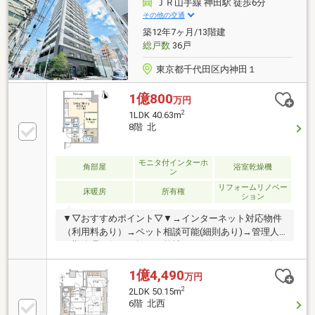
ＪＲ山手線 神田駅 徒歩6分
■ガス温水式床暖房（LD部分）■フルフラット設計■24
その他の交通
時間換気システム■LOW-E複層ガラス
築12年7ヶ月/13階建
総戸数
36戸
東京都千代田区内神田１
1億800
万円
2
1LDK 40.63m
8階 北
モニタ付インターホ
角部屋
浴室乾燥機
ン
リフォームリノベー
床暖房
所有権
ション
▼▽おすすめポイント▽▼→インターネット対応物件
（利用料あり）→ペット相談可能(細則あり)→管理人
日勤管理お住まい探しは弊社にお任せください♪・個
室で落ち着いた環境の中、何でもご相談いただけま
す・不動産会社専用の物件情報システムをご覧いただ
1億4,490
万円
きお住まい探しができます・専用の資金計画シミュレ
2
2LDK 50.15m
ーションを使用し、お客様に合わせた資金計画・ライ
6階 北西
フプランのご提案をいたします・お住まいのお悩みが