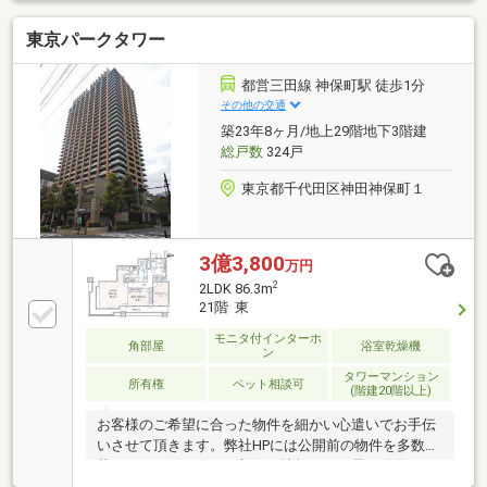
可 大切な家族の一員であるペット（犬・猫等）と一
東京パークタワー
緒に暮らせます ※ペット飼育細則あり■24時間ゴミ捨
て可能 収集日に限らず24時間いつでもゴミ出し可能
です■二重床・二重天井 メンテナンスやリフォーム
都営三田線 神保町駅 徒歩1分
のし易い二重床・二重天井構造
その他の交通
築23年8ヶ月/地上29階地下3階建
総戸数
324戸
東京都千代田区神田神保町１
3億3,800
万円
2
2LDK 86.3m
21階 東
モニタ付インターホ
角部屋
浴室乾燥機
ン
タワーマンション
所有権
ペット相談可
(階建20階以上)
お客様のご希望に合った物件を細かい心遣いでお手伝
いさせて頂きます。弊社HPには公開前の物件を多数掲
載しておりますので、新鮮な情報をいち早く発信させ
て頂いております。お客様が納得なさるお住まいが見