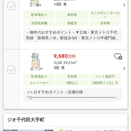
京浜東北線・山手線・中央線「神田」駅 徒歩10分・
10階 東
専有面積56.95㎡（17.22坪）・角住戸の2LDK・5階部
分・2018年築・住友商事・京急不動産旧分譲・リビン
モニタ付インターホ
駐車場あり
角部屋
ン
グ部分床暖房あり
浴室乾燥機
床暖房
所有権
－物件のおすすめポイント－▼立地・東京メトロ千代
田線「新御茶ノ水」駅徒歩5分・東京メトロ半蔵門線
「大手町」駅徒歩6分・都営新宿線「小川町」駅徒歩6
分 他▼特徴・住友商事(株)・京急不動産(株)旧分譲・
食洗機付の対面式キッチン・WIC等、全居室収納付・
9,680
万円
リビング含む2室に面するバルコニー▼設備・浴室は
2
1LDK 39.21m
1817サイズ、ミストサウナ付浴室乾燥機搭載・床暖房
5階 東
(LD)・オートロック・宅配ボックス■ ご希望の住まい
探しをお手伝いします ━━━━━・・・物件の詳細・
駐車場あり
所有権
ペット相談可
ご相談はお気軽にお問い合わせください。
エレベーター
2階以上
24時間ゴミ出し可
┏┓おすすめポイント・設備仕様
┗□━━━━━━━━━━━━━━━━━━━━━━━━━━
複数路線利用可の好立地■リフォーム履歴あり(全室ク
ロスの貼替え・シャワートイレ便座・浴室シャワーヘ
ッド／ホース交換)■トリプルチェックシステム(3段階
ジオ千代田大手町
のセキュリティシステム導入)■リビング・ダイニング
の床にTES温水式床暖房完備■24時間換気システム■解
放感を実現させる逆梁工法を採用しハイサッシを実現