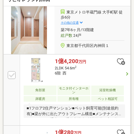
も暖かく過ごすことができます・ペットの飼育が相談
可能で、愛犬や愛猫と一緒に暮らすことができます
東京メトロ半蔵門線 大手町駅 徒
（細則あり）※家具調度品は販売価格に含みません。※
歩6分
掲載画像は生成AIにより一部家具類を撤去したイメー
その他の交通
ジとなります。
築7年6ヶ月/13階建
総戸数
24戸
東京都千代田区内神田１
1億4,200
万円
2
2LDK 54.6m
6階 西
モニタ付インターホ
角部屋
浴室乾燥機
ン
床暖房
所有権
ペット相談可
■1フロア2住戸マンション■ペット飼育可能(別途規約
有)■梁が外に出たアウトフレーム構造■メンテナンス
のしやすい二重床・二重天井構造■断熱効果の高い複
層ガラスを採用■留守時も荷物が受け取れる宅配ボッ
クス有り■２４時間ゴミ捨て可能■洋室のウォールドア
1億280
万円