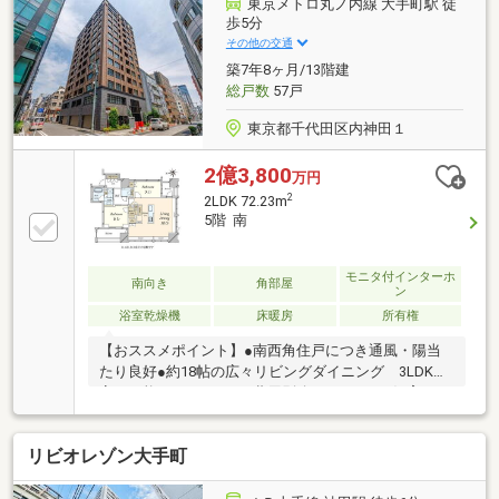
東京メトロ丸ノ内線 大手町駅 徒
■二重床・二重天井■内廊下設計■ミストサウナ付浴室
歩5分
暖房乾燥機付■フルオートバス■シューズイン・クロー
その他の交通
ゼット付・ウォークイン・クローゼット付
築7年8ヶ月/13階建
総戸数
57戸
東京都千代田区内神田１
2億3,800
万円
2
2LDK 72.23m
5階 南
モニタ付インターホ
南向き
角部屋
ン
浴室乾燥機
床暖房
所有権
【おススメポイント】●南西角住戸につき通風・陽当
たり良好●約18帖の広々リビングダイニング 3LDKへ
変更可能（※リフォーム費用別途要）●ペット飼育可
（※細則有）【充実の設備・仕様】■ディスポーザー排
水処理システム■ビルトイン浄水器■食器洗い乾燥機■
リビオレゾン大手町
保温浴槽■低床式浴槽■追いだき機能付セミオートバス
■トリプルセキュリティ■24時間遠隔監視システム■二
重床・二重天井・天井カセット型エアコン（LD部分）