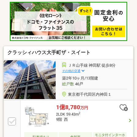
千代田小学校まで約550ｍの立地□築年月：2022年6月
築□セキュリティ充実□ＷＩＣ＋3連クローゼット＋大
型パントリーなど収納豊富□2ボウルの洗面化粧台□ペ
ット飼育可（細則有）◆お部屋の特徴□専有面積：
80.42㎡□バルコニー面積：7.35㎡□サービスバルコニー
面積：3.21㎡□温水式床暖房（ＬＤ）□天井高約2450ｍ
ｍ（各洋室・ＬＤ）※一部除く
クラッシィハウス大手町ザ・スイート
ＪＲ山手線 神田駅 徒歩8分
その他の交通
築2年10ヶ月/13階建
総戸数
46戸
東京都千代田区内神田１
1億8,780
万円
2
2LDK 59.43m
9階 西
モニタ付インターホ