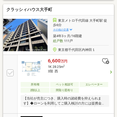
クラッシィハウス大手町
東京メトロ千代田線 大手町駅 徒
歩6分
その他の交通
築4年3ヶ月/16階建
総戸数
111戸
東京都千代田区内神田１
6,600
万円
2
1K 28.25m
3階 西
所有権
ペット相談可
エレベーター
2階以上
間取り図有り
【当社が売主につき、購入時の諸経費を抑えられま
す】◆ローンを利用してご購入検討の方には提携金融
機関のローンをご提案致します！※適用には一定の条
件等がございます。◆アクセス・東西線・半蔵門線・