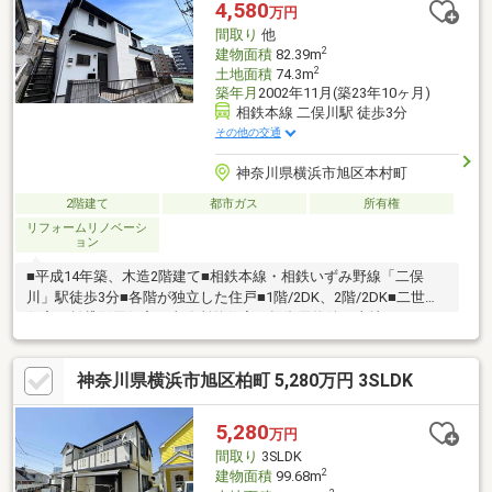
システムキッチン・ユニットバス・トイレ・全居室の床材交換・
4,580
万円
壁・天井のクロス張替え■担当：山口威携帯番号：080-7956-0572
間取り
他
2
建物面積
82.39m
2
土地面積
74.3m
築年月
2002年11月(築23年10ヶ月)
相鉄本線 二俣川駅 徒歩3分
その他の交通
神奈川県横浜市旭区本村町
2階建て
都市ガス
所有権
リフォームリノベーシ
ョン
■平成14年築、木造2階建て■相鉄本線・相鉄いずみ野線「二俣
川」駅徒歩3分■各階が独立した住戸■1階/2DK、2階/2DK■二世帯
住宅・賃貸併用住宅・事務所兼住宅・投資用物件・土地としても
検討可能■家賃収入シミュレーションあり■スーパーやショッピン
グ施設が徒歩圏に揃っており、利便性の高い立地■月々のお支払
神奈川県横浜市旭区柏町 5,280万円 3SLDK
い12万円台※リフォーム完成予定：2026年8月末※現況と図面が異
なる場合は現況を優先します
5,280
万円
間取り
3SLDK
2
建物面積
99.68m