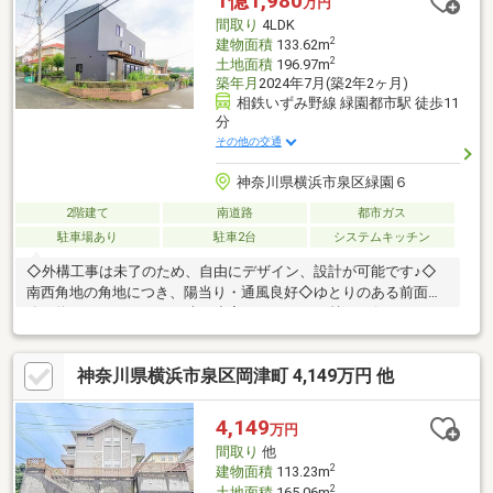
1億1,980
万円
間取り
4LDK
2
建物面積
133.62m
2
土地面積
196.97m
築年月
2024年7月(築2年2ヶ月)
相鉄いずみ野線 緑園都市駅 徒歩11
分
その他の交通
神奈川県横浜市泉区緑園６
2階建て
南道路
都市ガス
駐車場あり
駐車2台
システムキッチン
◇外構工事は未了のため、自由にデザイン、設計が可能です♪◇
南西角地の角地につき、陽当り・通風良好◇ゆとりのある前面道
路（約6.5m）につき、お車の出入れもゆとりを持って行えます
♪◇ゆとりのある駐車スペースあり（2台分）※車種制限有◇広々
約36.8m2（約22帖）屋上空間◇広々とした約21帖超のLDK空間◇
神奈川県横浜市泉区岡津町 4,149万円 他
広々とした【洗面＆脱衣所スペース】◇ワンランク上の快適性を
追及した各種住宅設備◇広々とした玄関空間◇豊富な収納
4,149
万円
間取り
他
2
建物面積
113.23m
2
土地面積
165.06m