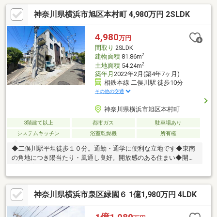
神奈川県横浜市旭区本村町 4,980万円 2SLDK
4,980
万円
間取り
2SLDK
2
建物面積
81.86m
2
土地面積
54.24m
築年月
2022年2月(築4年7ヶ月)
相鉄本線 二俣川駅 徒歩10分
その他の交通
神奈川県横浜市旭区本村町
3階建て以上
都市ガス
駐車場あり
システムキッチン
浴室乾燥機
所有権
◆二俣川駅平坦徒歩１０分。通勤・通学に便利な立地です◆東南
の角地につき陽当たり・風通し良好。開放感のある住まい◆開放
感と採光にこだわった１６．６帖のＬＤＫは自然と家族が集まる
空間◆ジョイナステラスや毎日のお買い物に便利な施設が徒歩圏
内に揃っています◆充実の仕様・設備が新生活をサポート（太陽
神奈川県横浜市泉区緑園６ 1億1,980万円 4LDK
光発電システム、床暖房 等）◆前面道路との高低差無く利用し
やすい土地です◆本村インター近く車のアクセスも良好です◆南
向きバルコニー（２階・３階）で毎日の洗濯も快適です