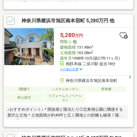
サッシ設置、防音や寒さ、結露対策が施されています！２０２６
年７月、給湯器交換済み！
神奈川県横浜市旭区南本宿町 5,280万円 他
5,280
万円
間取り
他
2
建物面積
131.48m
2
土地面積
163.08m
築年月
1998年10月(築27年11ヶ月)
相鉄本線 二俣川駅 徒歩18分
その他の交通
神奈川県横浜市旭区南本宿町
2階建て
システムキッチン
所有権
リフォームリノベーシ
即入居可
ョン
♪おすすめポイント♪＊開放感と陽当たり◎北東側公園に隣接する
贅沢な立地＊土地面積が約49坪と広く隣地との距離も確保！陽当
たり通風ともに良好＊利便性◎2駅利用可能×話題の相鉄線エリア
♪＊生活空間を上下階で分けることができる4LLDDKKのゆとりあ
る間取り◇物件探し・資金計画でお悩みの方へ◇横浜市の不動産