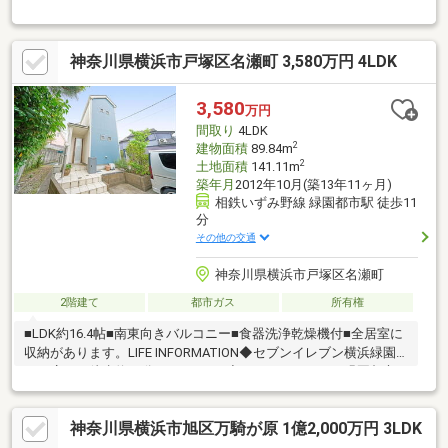
ら購入可！資金計画から徹底サポート♪◆提携銀行多数！住宅ロ
ーンのご相談もおまかせください♪◆ファイナンシャルプランナ
ー相談無料！支払計画もサポート♪◆車でご納得いくまで物件見
神奈川県横浜市戸塚区名瀬町 3,580万円 4LDK
学！とことん比較検討♪◆ご自宅まで送迎！移動の心配は不要♪◆
チャイルドシート完備！小さなお子様とご一緒でも安心♪◆平日
やお仕事帰りの見学も歓迎♪◆年中無休！即日対応♪◆ご来店は
3,580
万円
【みなとみらい線「日本大通」駅 1分！】アクセス便利♪【ご見
間取り
4LDK
学は「見学」ボタンをクリック】
2
建物面積
89.84m
2
土地面積
141.11m
築年月
2012年10月(築13年11ヶ月)
相鉄いずみ野線 緑園都市駅 徒歩11
分
その他の交通
神奈川県横浜市戸塚区名瀬町
2階建て
都市ガス
所有権
■LDK約16.4帖■南東向きバルコニー■食器洗浄乾燥機付■全居室に
収納があります。LIFE INFORMATION◆セブンイレブン横浜緑園6
丁目店 ：徒歩約11分 （850m）◇そうてつローゼン緑園都市
店 ：徒歩約11分 （815m）◆横浜市立緑園義務教育学
校 ：徒歩約7分 （595m）◇緑園なえば保育
神奈川県横浜市旭区万騎が原 1億2,000万円 3LDK
園 ：徒歩約5分 （395m）◆緑園都市駅前郵
便局 ：徒歩約9分 （700m）