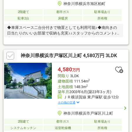
神奈川県横浜市旭区柏町
2階建て
都市ガス
駐車場あり
駐車2台
床暖房
所有権
◆車庫スペース二台分付きで物置としても利用可能♪◆南向きの
日当たりのいいお部屋で収納も充実♪♪スタッフからのコメント♪
◇ご自宅にいたままWEB内見、WEB面談が利用可能です。お気軽
にお問い合わせください。◇「横浜・川崎」の最新物件はもちろ
ん、「住宅ローンにも強い会社」です。◇「桜木町駅１分」に店
神奈川県横浜市戸塚区川上町 4,580万円 3LDK
舗がございますので、お気軽にご来店下さい。◇お車でご来社の
際は、無料駐車券サービスがご利用できます。◇現地見学をご希
望のお客様は、ご指定の場所へのお迎えも対応します。
4,580
万円
間取り
3LDK
2
建物面積
111.54m
2
土地面積
148.3m
築年月
2003年6月(築23年3ヶ月)
ＪＲ横須賀線 東戸塚駅 徒歩12分
その他の交通
神奈川県横浜市戸塚区川上町
2階建て
都市ガス
駐車場あり
システムキッチン
浴室乾燥機
所有権