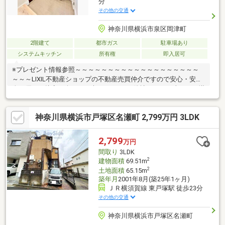
分
その他の交通
神奈川県横浜市泉区岡津町
2階建て
都市ガス
駐車場あり
システムキッチン
所有権
即入居可
※プレゼント情報参照～～～～～～～～～～～～～～～～～～～
～～～LIXIL不動産ショップの不動産売買仲介ですので安心・安
全・優しい接客を楽しみに来てください♪他社さんとの違いをご堪
能下さいませ！～～～～～～～～～～～～～～～～～～～～～～
≪岡津小学校・岡津中学校≫火曜・水曜も営業中！リフォームの
神奈川県横浜市戸塚区名瀬町 2,799万円 3LDK
ご相談も無料で承ります。◆収納スペース豊富！◆小学校徒歩圏
内！●ご内見希望・物件所在地の詳細・付近の物件情報等はコチ
ラまでTEL 046-240-1982
2,799
万円
間取り
3LDK
2
建物面積
69.51m
2
土地面積
65.15m
築年月
2001年8月(築25年1ヶ月)
ＪＲ横須賀線 東戸塚駅 徒歩23分
その他の交通
神奈川県横浜市戸塚区名瀬町