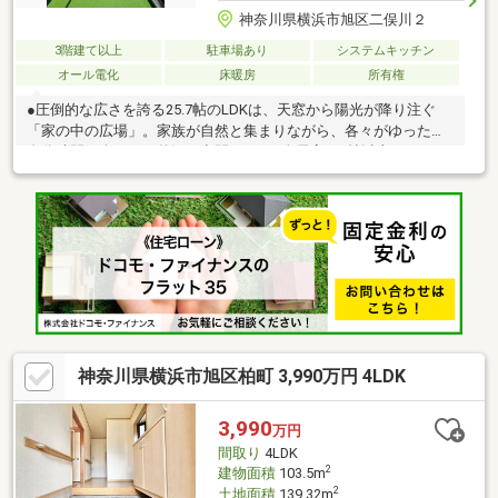
神奈川県横浜市旭区二俣川２
3階建て以上
駐車場あり
システムキッチン
オール電化
床暖房
所有権
●圧倒的な広さを誇る25.7帖のLDKは、天窓から陽光が降り注ぐ
「家の中の広場」。家族が自然と集まりながら、各々がゆったり
自分時間を楽しめる贅沢な空間です。●全居室が7帖以上とメイン
ルーム級の広さがあり、大型家具も余裕で配置可能。2箇所のWIC
や廊下収納など「見せない収納」が充実し、生活感を抑えたスタ
イリッシュな暮らしを維持できます。●「ジョイナステラス二俣
川」の利便性と閑静な住宅街の静寂が共存する好立地。オール電
化や2面採光など充実のスペックです。【修繕履歴】2026年6月
3階トイレ交換済
神奈川県横浜市旭区柏町 3,990万円 4LDK
3,990
万円
間取り
4LDK
2
建物面積
103.5m
2
土地面積
139.32m