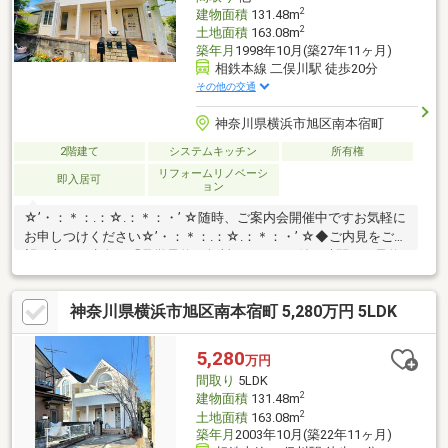
2
建物面積
131.48m
2
土地面積
163.08m
築年月
1998年10月(築27年11ヶ月)
相鉄本線 二俣川駅 徒歩20分
その他の交通
神奈川県横浜市旭区南本宿町
2階建て
システムキッチン
所有権
リフォームリノベーシ
即入居可
ョン
☆’・：＊：.：☆.：＊：・’ ☆随時、ご案内会開催中ですお気軽に
お申しつけください☆’・：＊：.：☆.：＊：・’ ☆◆ご内見をご希
望の方は、赤色の「見学予約（無料）」から日付、時間をご予約
するか、物件の詳細をご希望の方は画面オレンジ色の「資料請求
（無料）」をクリックしてください◆お電話は、【通話料無料】
神奈川県横浜市旭区南本宿町 5,280万円 5LDK
TEL：0120-455825 「SUUMOを見て」とお伝えください。
□■□■□■□■□■□■□■□■□■□■□■□■□■□■ご内見ご希望の際は、送迎
を含めお客様のご自宅にお迎えに伺うことも可能です。スタッフ
5,280
万円
までお気軽にお申し付けください
間取り
5LDK
2
建物面積
131.48m
2
土地面積
163.08m
築年月
2003年10月(築22年11ヶ月)