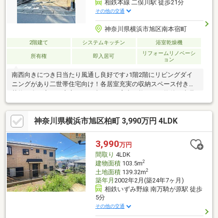
相鉄本線 二俣川駅 徒歩21分
その他の交通
神奈川県横浜市旭区南本宿町
2階建て
システムキッチン
浴室乾燥機
リフォームリノベーシ
所有権
即入居可
ョン
南西向きにつき日当たり風通し良好です♪1階2階にリビングダイ
ニングがあり二世帯住宅向け！各居室充実の収納スペース付きで
荷物が多い方でも安心です！当日のご案内可能です！物件ご内見
のご予約は「0120-200-620」までお電話下さい。他にも「この物
件を見たい」「これはどんな物件？」「住宅ローンを相談した
神奈川県横浜市旭区柏町 3,990万円 4LDK
い」などお気兼ねなくご相談下さい。
3,990
万円
間取り
4LDK
2
建物面積
103.5m
2
土地面積
139.32m
築年月
2002年2月(築24年7ヶ月)
相鉄いずみ野線 南万騎が原駅 徒歩
5分
その他の交通