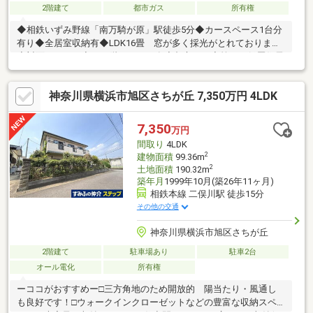
2階建て
都市ガス
所有権
◆相鉄いずみ野線「南万騎が原」駅徒歩5分◆カースペース1台分
有り◆全居室収納有◆LDK16畳 窓が多く採光がとれております
◆対面キッチン◆1・2階にトイレ有◆都市ガス◆第一種低層住居
専用地域
神奈川県横浜市旭区さちが丘 7,350万円 4LDK
7,350
万円
間取り
4LDK
2
建物面積
99.36m
2
土地面積
190.32m
築年月
1999年10月(築26年11ヶ月)
相鉄本線 二俣川駅 徒歩15分
その他の交通
神奈川県横浜市旭区さちが丘
2階建て
駐車場あり
駐車2台
オール電化
所有権
ーココがおすすめー□三方角地のため開放的 陽当たり・風通し
も良好です！□ウォークインクローゼットなどの豊富な収納スペ