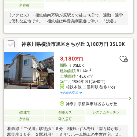
所有権
《アクセス》・相鉄線南万騎が原駅まで徒歩16分で、通勤・通学
に便利な立地です。・相鉄線はIR横浜線開通に伴い、「渋谷」
「新宿」「横浜」「新横浜」まで乗り換えなしで移動が可能でご
ざいます。《駐車場》・大切な愛車を雨風から防げる地下車庫付
き。お車をお持ちでない方は、駐輪場や物置としてもご利用いた
神奈川県横浜市旭区さちが丘 3,180万円 3SLDK
だけます。《太陽光パネル》自家発電用の太陽光パネルを利用可
です。《陽当たり》バルコニーは南向きで、目の前に建物がない
為、光を取り込めます。
3,180
万円
間取り
3SLDK
2
建物面積
81.14m
2
土地面積
145.67m
築年月
1986年9月(築40年)
相鉄本線 二俣川駅 徒歩16分
その他の交通
神奈川県横浜市旭区さちが丘
2階建て
都市ガス
システムキッチン
所有権
即入居可
相鉄線「二俣川」駅徒歩１６分、相鉄いずみ野線「南万騎が原」
駅徒歩１０分、２駅利用可！ミサワホーム施工の中古住宅。２重