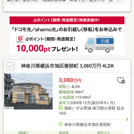
低層住居専用地域▼特徴・前面道路から敷地まで距離があり、プ
ライバシーを守りやすい土地形状・L・DK分離タイプの間取り・
空間を広く使える壁付キッチン、前面に出窓有・洋室約6.0帖に収
納・バルコニーを設置・駐車スペース有(車種制限有)▼2021年9月
内外装リフォーム履歴【水回り】キッチン、浴室、洗面所【内
装】床【外装】外壁、屋根■ ご希望の住まい探しをお手伝いしま
す ━━━━━・・・物件の詳細・ご相談はお気軽にお問い合わせ
ください。
神奈川県横浜市旭区善部町 3,080万円 4LDK
3,080
万円
間取り
4LDK
2
建物面積
90m
2
土地面積
119.99m
築年月
2003年12月(築22年9ヶ月)
相鉄いずみ野線 南万騎が原駅 徒歩
16分
神奈川県横浜市旭区善部町
2階建て
南道路
都市ガス