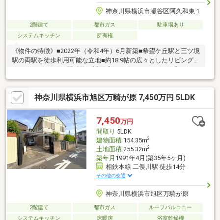
神奈川県横浜市瀬谷区阿久和東１
2階建て
都市ガス
駐車場あり
システムキッチン
所有権
《物件の特徴》■2022年（令和4年）6月新築■希望ケ丘駅と三ツ境
駅の両駅を徒歩利用可能な立地■約18.9帖の広々としたリビングダ
イニングキッチン■開放的な対面式カウンターキッチン■広々1616
サイズ浴室■約4.4mの公道に接する整形地です■室内設備保証付き
（詳細お問合せください）
神奈川県横浜市旭区万騎が原 7,450万円 5LDK
7,450
万円
間取り
5LDK
2
建物面積
154.35m
2
土地面積
255.32m
築年月
1991年4月(築35年5ヶ月)
相鉄本線 二俣川駅 徒歩14分
その他の交通
神奈川県横浜市旭区万騎が原
2階建て
都市ガス
ルーフバルコニー
システムキッチン
床暖房
浴室乾燥機