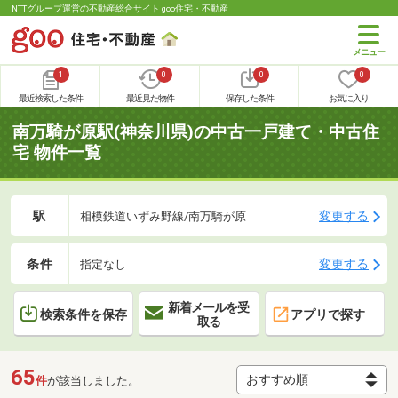
NTTグループ運営の不動産総合サイト goo住宅・不動産
1
0
0
0
最近検索した条件
最近見た物件
保存した条件
お気に入り
南万騎が原駅(神奈川県)の中古一戸建て・中古住
宅 物件一覧
駅
変更する
相模鉄道いずみ野線/南万騎が原
条件
変更する
指定なし
新着メールを受
検索条件を保存
アプリで探す
取る
65
件
が該当しました。