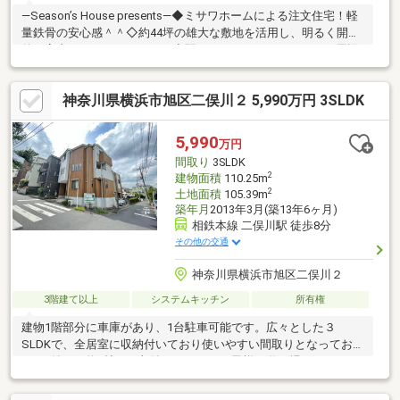
―Season’s House presents―◆ミサワホームによる注文住宅！軽
量鉄骨の安心感＾＾◇約44坪の雄大な敷地を活用し、明るく開放
的な室内となっております！◆駅へのアクセスはもちろん、周辺
は緑が多く点在し、閑静な住宅地が守られております♪◇学校や
スーパーも近く、子育て環境も良好です！
神奈川県横浜市旭区二俣川２ 5,990万円 3SLDK
☆SHY☆SHY☆SHY☆SHY☆現地案内会開催中です！お気軽にお
問合せください！☆SHY☆SHY☆SHY☆SHY☆【社外ファイナン
シャルプランナーによる『第三者からの無料相談会・無料住み替
5,990
万円
え』相談会実施中！】
間取り
3SLDK
2
建物面積
110.25m
2
土地面積
105.39m
築年月
2013年3月(築13年6ヶ月)
相鉄本線 二俣川駅 徒歩8分
その他の交通
神奈川県横浜市旭区二俣川２
3階建て以上
システムキッチン
所有権
建物1階部分に車庫があり、1台駐車可能です。広々とした３
SLDKで、全居室に収納付いており使いやすい間取りとなっており
ます♪納戸は約5帖で、収納スペースやお子様の遊び場としてなど
様々な使い方が出来ます！最寄り駅の二俣川駅には直結する商業
施設があり、さらに駅前には西友の大型店舗があり生活に必要な