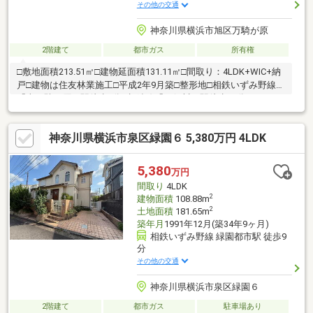
その他の交通
神奈川県横浜市旭区万騎が原
2階建て
都市ガス
所有権
□敷地面積213.51㎡□建物延面積131.11㎡□間取り：4LDK+WIC+納
戸□建物は住友林業施工□平成2年9月築□整形地□相鉄いずみ野線
「南万騎が原」駅徒歩8分□相鉄線「二俣川」駅徒歩19分
神奈川県横浜市泉区緑園６ 5,380万円 4LDK
5,380
万円
間取り
4LDK
2
建物面積
108.88m
2
土地面積
181.65m
築年月
1991年12月(築34年9ヶ月)
相鉄いずみ野線 緑園都市駅 徒歩9
分
その他の交通
神奈川県横浜市泉区緑園６
2階建て
都市ガス
駐車場あり