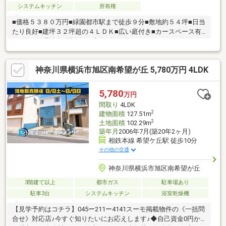
システムキッチン
所有権
■価格５３８０万円■緑園都市駅まで徒歩９分■敷地約５４坪■日当
たり良好■建坪３２坪超の４ＬＤＫ■広い庭付き■カースペース有
り■区画整理地内■閑静な住宅街■前面道路６.５メートル■人気の
小中一貫校 緑園学園まで徒歩６分
神奈川県横浜市旭区南希望が丘 5,780万円 4LDK
5,780
万円
間取り
4LDK
2
建物面積
127.51m
2
土地面積
102.29m
築年月
2006年7月(築20年2ヶ月)
相鉄本線 希望ケ丘駅 徒歩10分
その他の交通
神奈川県横浜市旭区南希望が丘
3階建て以上
都市ガス
駐車場あり
駐車3台
システムキッチン
浴室乾燥機
【見学予約はコチラ】045ー211ー4141スーモ掲載物件の《一括問
合せ》対応店♪今すぐ知りたいにお応えします♪◆自己資金0円か