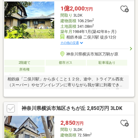
1億2,000
万円
間取り
3LDK
2
建物面積
106.25m
2
土地面積
341.08m
築年月
1984年1月(築42年8ヶ月)
相鉄本線 二俣川駅 徒歩12分
その他の交通
神奈川県横浜市旭区万騎が原
2階建て
都市ガス
駐車場あり
所有権
相鉄線「二俣川駅」から歩くこと１２分。途中、トライアル西友
（スーパー）やセブンイレブンに寄りながら我が家に到着できる
ので、お買い物にはとても便利です。大きな大黒柱と丸太の梁が
和の家を支えている、どっしりとしたおうちです。宮大工の匠の
技が光る素敵な和建築の家は、釘を使用せずに木と木の組み合わ
神奈川県横浜市旭区さちが丘 2,850万円 3LDK
せでガッチリと建てられております。お庭が広く、四季折々の情
景を楽しめることがワクワクしますね。陽だまりで読書も良さそ
う(^^)相鉄本線「二俣川」駅徒歩12分、いずみ野線「南万騎が原」
2,850
万円
駅徒歩15分。2駅2路線利用可能なマルチアクセス立地です。先ず
間取り
3LDK
は素敵な室内をご覧ください！
2
建物面積
72.58m