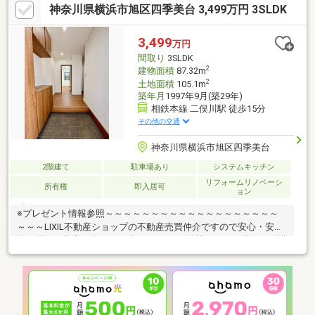
神奈川県横浜市旭区四季美台 3,499万円 3SLDK
ものが揃います。また、建物周辺にはコンビニエンスストアやド
ラッグストア、公園があり大変便利な住環境です♪ご遠慮なく下記
までお問い合わせ下さい！AFTY 045(507)5780
3,499
万円
間取り
3SLDK
2
建物面積
87.32m
2
土地面積
105.1m
築年月
1997年9月(築29年)
相鉄本線 二俣川駅 徒歩15分
その他の交通
神奈川県横浜市旭区四季美台
2階建て
駐車場あり
システムキッチン
リフォームリノベーシ
所有権
即入居可
ョン
※プレゼント情報参照～～～～～～～～～～～～～～～～～～～
～～～LIXIL不動産ショップの不動産売買仲介ですので安心・安
全・優しい接客を楽しみに来てください♪他社さんとの違いをご堪
能下さいませ！～～～～～～～～～～～～～～～～～～～～～～
≪二俣川小学校・万騎が原中学校≫火曜・水曜も営業中！リフォ
ームのご相談も無料で承ります。◆南面バルコニー！◆全居室6
帖ございます！●ご内見希望・物件所在地の詳細・付近の物件情
報等はコチラまでTEL 046-240-1982