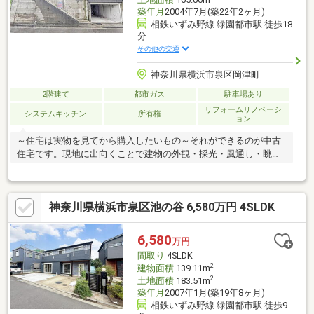
築年月
2004年7月(築22年2ヶ月)
相鉄いずみ野線 緑園都市駅 徒歩18
分
その他の交通
神奈川県横浜市泉区岡津町
2階建て
都市ガス
駐車場あり
リフォームリノベーシ
システムキッチン
所有権
ョン
～住宅は実物を見てから購入したいもの～それができるのが中古
住宅です。現地に出向くことで建物の外観・採光・風通し・眺望
などを確認し、実際にその空間を肌で感じることができます。ま
た、周辺環境や建物の管理状況、隣人の人となりなども確認でき
るので、そこに暮らす自分の姿を具体的にイメージでき、納得し
神奈川県横浜市泉区池の谷 6,580万円 4SLDK
てから購入を決断できるという安心感があります♪当店は横浜駅西
口から徒歩3分の立地！青い看板が目印開放的な接客スペースと
DVDや遊び道具が揃ったキッズコーナーやおむつ替えができる授
6,580
万円
乳室も完備お子様連れでも安心です提携駐車場もございますご来
間取り
4SLDK
店の際は、事前にご予約を頂けるとスムーズです♪
2
建物面積
139.11m
2
土地面積
183.51m
築年月
2007年1月(築19年8ヶ月)
相鉄いずみ野線 緑園都市駅 徒歩9