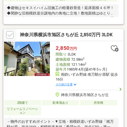
◆建物はセキスイハイム旧施工の軽量鉄骨造！延床面積４６坪！
◆閑静な旧相模鉄道分譲地内の角地に立地！敷地面積はゆとりの
７７坪！◆２０１２年、２０２０年、２０２６年にリフォーム履
歴有り！◆ＬＤＫはゆとりの２０帖超！床暖房完備！◆旅館のよ
うな趣のある和室と独立した洋室4部屋の大型５ＬＤＫ間取り！
神奈川県横浜市旭区さちが丘 2,850万円 3LDK
◆四季の移ろいを感じられる広々とした南庭！◆スライド式カー
ゲート付きのカースペースは２台分＋αのスペースがあります
（車種による）◆セントラル式浄水システム「良水工房」完備！
2,850
万円
室内の水は全て浄水！◆階段の蹴上高を低くしたバリアフリー仕
間取り
3LDK
様！
2
建物面積
72.58m
2
土地面積
121.14m
築年月
1985年4月(築41年5ヶ月)
相鉄いずみ野線 南万騎が原駅 徒歩
16分
その他の交通
神奈川県横浜市旭区さちが丘
2階建て
駐車場あり
所有権
リフォームリノベーシ
ョン
－物件のおすすめポイント－▼立地・相模鉄道いずみ野線「南万
騎が原」徒歩16分・相模鉄道本線「希望ケ丘」徒歩17分・第一種