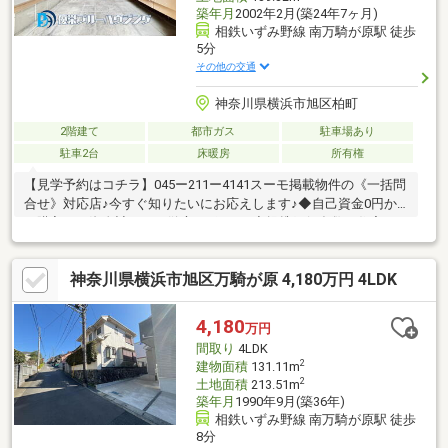
築年月
2002年2月(築24年7ヶ月)
相鉄いずみ野線 南万騎が原駅 徒歩
5分
その他の交通
神奈川県横浜市旭区柏町
2階建て
都市ガス
駐車場あり
駐車2台
床暖房
所有権
【見学予約はコチラ】045ー211ー4141スーモ掲載物件の《一括問
合せ》対応店♪今すぐ知りたいにお応えします♪◆自己資金0円か
ら購入可！資金計画から徹底サポート♪◆提携銀行多数！住宅ロ
ーンのご相談もおまかせください♪◆ファイナンシャルプランナ
ー相談無料！支払計画もサポート♪◆車でご納得いくまで物件見
神奈川県横浜市旭区万騎が原 4,180万円 4LDK
学！とことん比較検討♪◆ご自宅まで送迎！移動の心配は不要♪◆
チャイルドシート完備！小さなお子様とご一緒でも安心♪◆平日
やお仕事帰りの見学も歓迎♪◆年中無休！即日対応♪◆ご来店は
4,180
万円
【みなとみらい線「日本大通」駅 1分！】アクセス便利♪【ご見
間取り
4LDK
学は「見学」ボタンをクリック】
2
建物面積
131.11m
2
土地面積
213.51m
築年月
1990年9月(築36年)
相鉄いずみ野線 南万騎が原駅 徒歩
8分