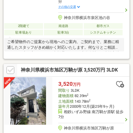
分
その他の交通
神奈川県横浜市泉区池の谷
2階建て
南道路
都市ガス
駐車場あり
駐車3台
システムキッチン
ご希望物件のご提案から現地へのご案内、ご契約まで、業務に精
通したスタッフがきめ細かく対応いたします。何なりとご相談く
ださい。◇住宅ローンのご相談承ります。◇資金計画・支払方法
等相談可。◇頭金の少ない方、ご相談ください。◆開発分譲地
内！◆平坦地でカースペース３台（※車種・サイズにより制限あ
神奈川県横浜市旭区万騎が原 3,520万円 3LDK
り）◆子育てに優しい閑静な住環境です。◆横浜駅まで電車で２
１分。
3,520
万円
間取り
3LDK
2
建物面積
82.39m
2
土地面積
143.78m
築年月
2000年12月(築25年9ヶ月)
相鉄いずみ野線 南万騎が原駅 徒歩
7分
神奈川県横浜市旭区万騎が原