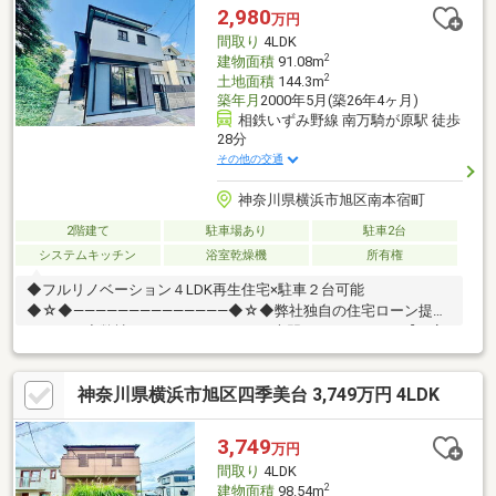
る【住宅ローン返済】６５歳以上から必要になる【老後の費用負
2,980
万円
担】住宅探しの【このタイミング】で不安な部分を明確にしてい
間取り
4LDK
きませんか？？◆――――――――――――――◆
2
建物面積
91.08m
2
土地面積
144.3m
築年月
2000年5月(築26年4ヶ月)
相鉄いずみ野線 南万騎が原駅 徒歩
28分
その他の交通
神奈川県横浜市旭区南本宿町
2階建て
駐車場あり
駐車2台
システムキッチン
浴室乾燥機
所有権
◆フルリノベーション４LDK再生住宅×駐車２台可能
◆☆◆――――――――――――――◆☆◆弊社独自の住宅ローン提案
システム◆弊社ではファイナンシャル専門スタッフによる【丁寧
な資金アドバイス】【ファイナンシャルプラン提案書の作成】を
随時行っております。意外に知らないお客様が多い【定年時の住
神奈川県横浜市旭区四季美台 3,749万円 4LDK
宅ローン残高】【住宅購入者だけが加入できる無料の生命保険】
【１３年間もらえる、国からの特別ボーナス】これから多くなる
【教育費】住宅を買った後から始まる【住宅ローン返済】６５歳
3,749
万円
以上から必要になる【老後の費用負担】住宅探しの【このタイミ
間取り
4LDK
ング】で不安な部分を明確にしていきませんか？？
2
建物面積
98.54m