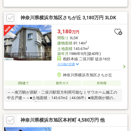
ース 大容量の収納スペースで住空間もスッキリ広々！ 収納便
利なロフト付で、お部屋もスッキリ！□リビングへの臭いが気に
ならない独立型キッチン 火を使わないＩＨクッキングヒーター
神奈川県横浜市旭区さちが丘 3,180万円 3LDK
はお子様にも安心□環境と家計に優しいオール電化住宅！□お子様
のお留守番にも安心なＴＶモニタ付インターホン
3,180
万円
間取り
3LDK
2
建物面積
81.14m
2
土地面積
145.67m
築年月
1986年9月(築40年)
相鉄本線 二俣川駅 徒歩16分
その他の交通
神奈川県横浜市旭区さちが丘
2階建て
都市ガス
所有権
～～南万騎が原駅・二俣川駅双方利用可能なミサワホーム施工の
中古戸建～～■土地面積：145.67m2（44.06坪）■南西側が畑の
為、陽当たり、通風良好です■リフォームをしている為、そのま
まお住まい頂けます。■2重サッシの為、結露対策、防音対策され
ております。～～売主様の方でリフォームしてお住まいの為、そ
神奈川県横浜市旭区本村町 4,580万円 他
のままお住まい頂ける戸建てになります。一度、お気軽にご内見
頂けたらと思います。～■リフォーム履歴（令和３年１月頃）・