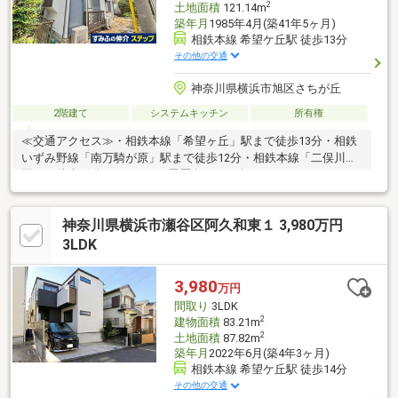
2
土地面積
121.14m
築年月
1985年4月(築41年5ヶ月)
相鉄本線 希望ケ丘駅 徒歩13分
その他の交通
神奈川県横浜市旭区さちが丘
2階建て
システムキッチン
所有権
≪交通アクセス≫・相鉄本線「希望ヶ丘」駅まで徒歩13分・相鉄
いずみ野線「南万騎が原」駅まで徒歩12分・相鉄本線「二俣川」
駅まで徒歩16分■リフォーム履歴有（2021年9月）・システムキッ
チン新規交換・ユニットバス新規交換・洗面台新規交換・クロス
全室貼替・フローリング一部貼替・建具新規交換（全室）・外壁
神奈川県横浜市瀬谷区阿久和東１ 3,980万円
塗装・バルコニー防水工事実施
3LDK
3,980
万円
間取り
3LDK
2
建物面積
83.21m
2
土地面積
87.82m
築年月
2022年6月(築4年3ヶ月)
相鉄本線 希望ケ丘駅 徒歩14分
その他の交通