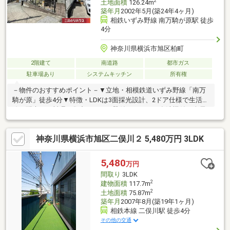
2
土地面積
126.24m
築年月
2002年5月(築24年4ヶ月)
相鉄いずみ野線 南万騎が原駅 徒歩
4分
神奈川県横浜市旭区柏町
2階建て
南道路
都市ガス
駐車場あり
システムキッチン
所有権
－物件のおすすめポイント－▼立地・相模鉄道いずみ野線「南万
騎が原」徒歩4分▼特徴・LDKは3面採光設計、2ドア仕様で生活動
線に配慮・お料理に集中しやすい壁付キッチン、食洗機付・全居
室に収納を設置・多目的に利用可能な納戸有・南東側にバルコニ
ー・土間敷きのお庭有・駐車場1台分有(車種による)▼2026年9月
神奈川県横浜市旭区二俣川２ 5,480万円 3LDK
室内リフォーム内容【交換】キッチン、UB、洗面化粧台、トイレ
等【貼替】クロス、CF【その他】フローリング工事 他■ ご希望の
住まい探しをお手伝いします ━━━━━・・・物件の詳細・ご相
5,480
万円
談はお気軽にお問い合わせください。
間取り
3LDK
2
建物面積
117.7m
2
土地面積
75.87m
築年月
2007年8月(築19年1ヶ月)
相鉄本線 二俣川駅 徒歩4分
その他の交通