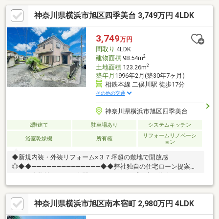
成】を随時行っております。意外に知らないお客様が多い【定年
神奈川県横浜市旭区四季美台 3,749万円 4LDK
時の住宅ローン残高】【住宅購入者だけが加入できる無料の生命
保険】【１３年間もらえる、国からの特別ボーナス】これから多
くなる【教育費】住宅を買った後から始まる【住宅ローン返済】
3,749
万円
６５歳以上から必要になる【老後の費用負担】住宅探しの【この
間取り
4LDK
タイミング】で不安な部分を明確にしていきませんか？？
2
建物面積
98.54m
2
土地面積
123.26m
築年月
1996年2月(築30年7ヶ月)
相鉄本線 二俣川駅 徒歩17分
その他の交通
神奈川県横浜市旭区四季美台
2階建て
駐車場あり
システムキッチン
リフォームリノベーシ
浴室乾燥機
所有権
ョン
◆新規内装・外装リフォーム×３７坪超の敷地で開放感
◎◆◆――――――――――――――◆◆弊社独自の住宅ローン提案シ
ステム◆弊社ではＦＰ専門スタッフによる【丁寧な資金アドバイ
ス】【ＦＰ提案書の作成】を随時行っております。意外に知らな
いお客様が多い【定年時の住宅ローン残高】【住宅購入者だけが
神奈川県横浜市旭区南本宿町 2,980万円 4LDK
加入できる無料の生命保険】【１３年間もらえる、国からの特別
ボーナス】これから多くなる【教育費】住宅を買った後から始ま