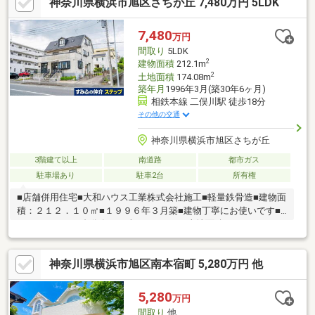
神奈川県横浜市旭区さちが丘 7,480万円 5LDK
なら当社ＫＩＺＵＮＡまでお問い合わせ下さい。ＳＵＵＭＯや他
サイトには公開していない未公開物件や販売予定物件も多数ご紹
介中資金計画にお悩みの方にはファイナンシャルプランナーによ
7,480
万円
る無料相談会を承ります物件ご購入後もＦＰによる生涯無料相談
間取り
5LDK
付きで家計のアフターフォローもお任せください
2
建物面積
212.1m
2
土地面積
174.08m
築年月
1996年3月(築30年6ヶ月)
相鉄本線 二俣川駅 徒歩18分
その他の交通
神奈川県横浜市旭区さちが丘
3階建て以上
南道路
都市ガス
駐車場あり
駐車2台
所有権
■店舗併用住宅■大和ハウス工業株式会社施工■軽量鉄骨造■建物面
積：２１２．１０㎡■１９９６年３月築■建物丁寧にお使いです■
カースペース２台分有り（車種による）■土地面積：１７４．０
８㎡（５２．６５坪）■南側道路に約１１．６ｍ接道■準住居地
域：建ぺい率６０％・容積率２００％
神奈川県横浜市旭区南本宿町 5,280万円 他
5,280
万円
間取り
他