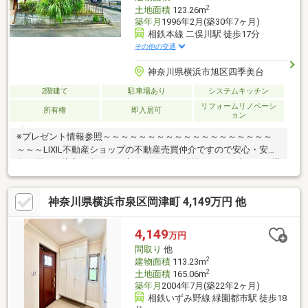
2
土地面積
123.26m
築年月
1996年2月(築30年7ヶ月)
相鉄本線 二俣川駅 徒歩17分
その他の交通
神奈川県横浜市旭区四季美台
2階建て
駐車場あり
システムキッチン
リフォームリノベーシ
所有権
即入居可
ョン
※プレゼント情報参照～～～～～～～～～～～～～～～～～～～
～～～LIXIL不動産ショップの不動産売買仲介ですので安心・安
全・優しい接客を楽しみに来てください♪他社さんとの違いをご堪
能下さいませ！～～～～～～～～～～～～～～～～～～～～～～
≪本宿小学校・本宿中学校≫火曜・水曜も営業中！リフォームの
神奈川県横浜市泉区岡津町 4,149万円 他
ご相談も無料で承ります。◆閑静な住宅地！◆2026年9月リフォ
ーム施工完了！●ご内見希望・物件所在地の詳細・付近の物件情
報等はコチラまでTEL 046-240-1982
4,149
万円
間取り
他
2
建物面積
113.23m
2
土地面積
165.06m
築年月
2004年7月(築22年2ヶ月)
相鉄いずみ野線 緑園都市駅 徒歩18