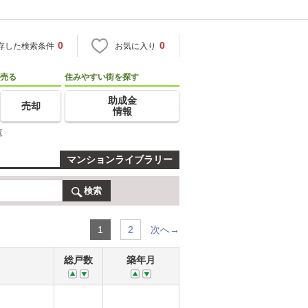
0
0
存した検索条件
お気に入り
売る
住みやすい街を探す
助成金
売却
情報
覧
マンションライブラリー
検索
次へ→
1
2
総戸数
築年月