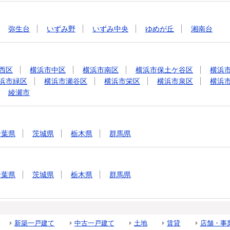
弥生台
いずみ野
いずみ中央
ゆめが丘
湘南台
西区
横浜市中区
横浜市南区
横浜市保土ケ谷区
横浜
浜市緑区
横浜市瀬谷区
横浜市栄区
横浜市泉区
横浜
綾瀬市
千葉県
茨城県
栃木県
群馬県
千葉県
茨城県
栃木県
群馬県
新築一戸建て
中古一戸建て
土地
賃貸
店舗・事