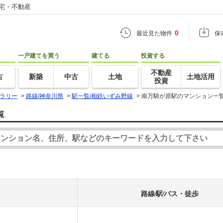
住宅・不動産
0
最近見た物件
保
一戸建てを買う
建てる
投資する
不動産
古
新築
中古
土地
土地活用
投資
ラリー
>
路線/神奈川県
>
駅一覧/相鉄いずみ野線
>
南万騎が原駅のマンション一
覧
路線⁄駅⁄バス・徒歩