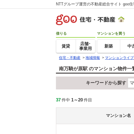
NTTグループ運営の不動産総合サイト goo
借りる
マンションを買う
店舗･
賃貸
新築
中
事業用
住宅・不動産
>
地域情報
>
マンションライブ
南万騎が原駅 のマンション物件一
キーワードから探す
37
1～20
件中
件目
マンション名