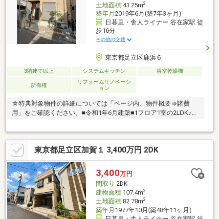
2
土地面積
43.25m
築年月
2019年6月(築7年3ヶ月)
日暮里・舎人ライナー 谷在家駅 徒
歩16分
その他の交通
東京都足立区鹿浜６
3階建て以上
システムキッチン
浴室乾燥機
リフォームリノベーシ
所有権
ョン
☆特典対象物件の詳細については「ページ内、物件概要⇒諸費
用」をご確認ください。■令和1年6月建築■1フロア1室の2LDK♪■
新規内装リフォーム（令和6年5月末完工）■建物面積68.23㎡◎当
日内見・即日対応可能（夜間もご相談ください）■内見予約・資
料請求はお気軽にお問い合わせください
東京都足立区加賀１ 3,400万円 2DK
3,400
万円
間取り
2DK
2
建物面積
107.4m
2
土地面積
82.78m
築年月
1977年10月(築48年11ヶ月)
日暮里・舎人ライナー 谷在家駅 徒