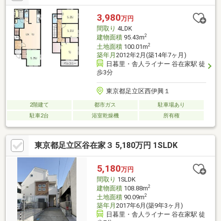
ご検討いただける一邸です。
3,980
万円
間取り
4LDK
2
建物面積
95.43m
2
土地面積
100.01m
築年月
2012年2月(築14年7ヶ月)
日暮里・舎人ライナー 谷在家駅 徒
歩3分
東京都足立区西伊興１
2階建て
都市ガス
駐車場あり
駐車2台
浴室乾燥機
所有権
東京都足立区谷在家３ 5,180万円 1SLDK
5,180
万円
間取り
1SLDK
2
建物面積
108.88m
2
土地面積
90.09m
築年月
2017年6月(築9年3ヶ月)
日暮里・舎人ライナー 谷在家駅 徒