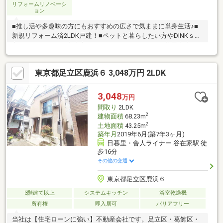
リフォームリノベーシ
ョン
■推し活や多趣味の方にもおすすめの広さで気ままに単身生活♪■
新規リフォーム済2LDK戸建！■ペットと暮らしたい方やDINKｓの
方にもぴったり！■都心部へのアクセスもしやすい日暮里舎人ラ
イナー利用■コンビニ・スーパー徒歩5分圏内で生活便利♪【当日
の見学・来店も大歓迎です♪】見学はしたいけど、忙しくて見に行
東京都足立区鹿浜６ 3,048万円 2LDK
く時間がない・・・そんな方に出勤前や仕事終わりにマイホーム
を見学できるサポートをさせて頂きます！まずはご相談下さい
♪■FP(ファイナンシャルプランナー)個別相談実施中！生涯のお金
3,048
万円
の計算書（ライフプランニングシート）を無料で作成！
間取り
2LDK
2
建物面積
68.23m
2
土地面積
43.25m
築年月
2019年6月(築7年3ヶ月)
日暮里・舎人ライナー 谷在家駅 徒
歩16分
その他の交通
東京都足立区鹿浜６
3階建て以上
システムキッチン
浴室乾燥機
所有権
即入居可
バリアフリー
当社は【住宅ローンに強い】不動産会社です。足立区・葛飾区・