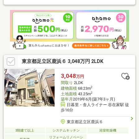
設置■ハウスクリーニング
東京都足立区鹿浜６ 3,048万円 2LDK
3,048
万円
間取り
2LDK
2
建物面積
68.23m
2
土地面積
43.25m
築年月
2019年6月(築7年3ヶ月)
日暮里・舎人ライナー 谷在家駅 徒
歩16分
東京都足立区鹿浜６
3階建て以上
システムキッチン
浴室乾燥機
リフォームリノベーシ