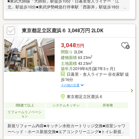
■東武大師線「大師前」駅徒歩10分・日暮里舎人ライナー「江
北」駅徒歩10分■東武伊勢崎急行停車駅「西新井」駅徒歩18分 3
路線利用可能■西新井小学校まで約500ｍ 第五中学校まで約240
ｍでお子様の通学も安心■室内リフォーム（2026年7月完了）キッ
チン（浄水器付き水栓・ガスコンロ）・トイレ（温水洗浄便
東京都足立区鹿浜６ 3,048万円 2LDK
座）・壁・天井（クロス貼替）・室内ハウスクリーニング物件の
ご見学・詳細は、担当澤本（さわもと）までお気軽にお問い合わ
せください。
3,048
万円
間取り
2LDK
2
建物面積
63.23m
2
土地面積
43.25m
築年月
2019年6月(築7年3ヶ月)
日暮里・舎人ライナー 谷在家駅 徒
歩16分
その他の交通
東京都足立区鹿浜６
3階建て以上
システムキッチン
所有権
リフォームリノベーシ
ョン
新規リフォーム内容■キッチン水栓カートリッジ交換■浴室シャワ
ーヘッド・ホース新規交換■エアコンクリーニング■トイレ新規交
換■クロス新規貼替■洗面・クッションフロア新規施工■照明器具