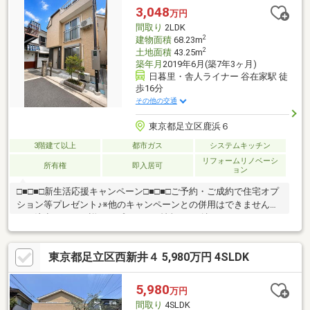
キッチン・浴室乾燥機・モニター付インターホンなど設備も充実
3,048
万円
駐車場有・平成29年6月築の築浅物件、現況空室で引渡し相談可
間取り
2LDK
2
建物面積
68.23m
2
土地面積
43.25m
築年月
2019年6月(築7年3ヶ月)
日暮里・舎人ライナー 谷在家駅 徒
歩16分
その他の交通
東京都足立区鹿浜６
3階建て以上
都市ガス
システムキッチン
リフォームリノベーシ
所有権
即入居可
ョン
□■□■□新生活応援キャンペーン□■□■□ご予約・ご成約で住宅オプ
ション等プレゼント♪※他のキャンペーンとの併用はできませんの
でご注意下さい。詳細はプレゼント情報をご確認ください
♪◇◆◇住宅ローン相談会実施中◇◆◇随時住宅ローン相談会を
開催しております♪都市銀行（三菱UFJ銀行/三井住友銀行/りそな
東京都足立区西新井４ 5,980万円 4SLDK
銀行）ネット銀行（auじぶん銀行/SBIネット銀行/イオン銀行/楽
天銀行）その他、地方銀行・信用金庫etc... ８０社以上の金融機
関からお客様に最適な金融機関とプランをご提案させていただき
5,980
万円
ます。スタッフ一同、素敵なお住まいをご提案出来ますよう誠心
間取り
4SLDK
誠意お手伝い致します♪