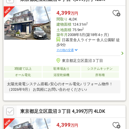
4,399
万円
間取り
4LDK
2
建物面積
124.31m
2
土地面積
75.9m
築年月
2008年5月(築18年4ヶ月)
日暮里舎人ライナー 舎人公園駅 徒
歩9分
その他の交通
東京都足立区皿沼３丁目
3階建て以上
駐車場あり
システムキッチン
オール電化
浴室乾燥機
所有権
太陽光発電システム搭載♪安心のオール電化♪ リフォーム物件！
（2026年9月） お気軽にお問い合わせください♪
東京都足立区皿沼３丁目 4,399万円 4LDK
4,399
万円