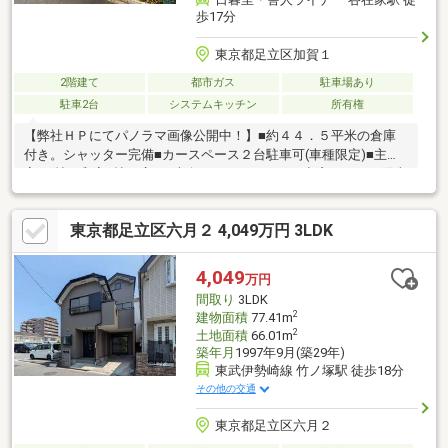
歩17分
東京都足立区加賀１
2階建て
都市ガス
駐車場あり
駐車2台
システムキッチン
所有権
【弊社ＨＰにてパノラマ画像公開中！】■約４４．５平米の倉庫
付き。シャッター完備■カースペース２台駐車可(車種限定)■主寝
室8.5帖、和室8帖と広々■南向きのバルコニー、出窓もついて陽当
り良好！■３口コンロのシステムキッチン■６ｍ公道面、区画整理
されたきれいな街並み■スーパー、コンビニ、ドラッグストア。
東京都足立区六月２ 4,049万円 3LDK
ホームセンターが徒歩５分圏内に揃った良好な住環境■空室につ
きいつでも内覧可能です！▼資料請求・内覧予約受付中▼お問合
せはお電話〈03-3856-0141〉もしくは赤色の”見学予約する ”ボタ
4,049
万円
ンから日程調整いただけるとスムーズです♪ 最短2分で見学予約が
間取り
3LDK
完了！
2
建物面積
77.41m
2
土地面積
66.01m
築年月
1997年9月(築29年)
東武伊勢崎線 竹ノ塚駅 徒歩18分
その他の交通
東京都足立区六月２