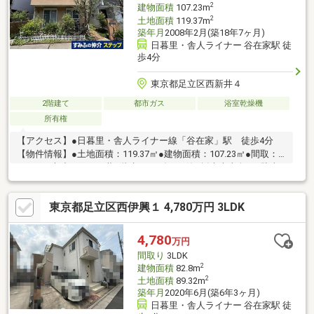
2
建物面積
107.23m
2
土地面積
119.37m
築年月
2008年2月(築18年7ヶ月)
日暮里・舎人ライナー 谷在家駅 徒
歩4分
東京都足立区西新井４
2階建て
都市ガス
浴室乾燥機
所有権
【アクセス】●日暮里・舎人ライナー線「谷在家」駅 徒歩4分
【物件情報】●土地面積：119.37㎡●建物面積：107.23㎡●間取：
4SLDK●木造スレート葺2階建●2008年2月築●採光南東向き●駐車
場有（車種による）●屋根裏収納・床下収納有●食洗機有●広々と
したLDK●注文住宅
東京都足立区西伊興１ 4,780万円 3LDK
4,780
万円
間取り
3LDK
2
建物面積
82.8m
2
土地面積
89.32m
築年月
2020年6月(築6年3ヶ月)
日暮里・舎人ライナー 谷在家駅 徒