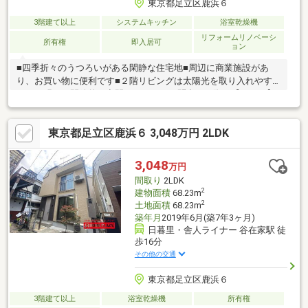
東京都足立区鹿浜６
3階建て以上
システムキッチン
浴室乾燥機
リフォームリノベーシ
所有権
即入居可
ョン
■四季折々のうつろいがある閑静な住宅地■周辺に商業施設があ
り、お買い物に便利です■２階リビングは太陽光を取り入れやす
いので明るく開放的な空間となりますお問合せの際は【スーモ】
を見てとお伝え頂くとスムーズです。事前見学予約、また当日見
学希望などもお気軽にお問い合わせ下さい。（平日土日祝祭日い
東京都足立区鹿浜６ 3,048万円 2LDK
つでも）即日のご案内可能 【０１２０－５５３－３８０】川西
まで！！創業５４年の実績と経験でお客様に喜んでいただけるよ
うに、お手伝いさせていただきます。
3,048
万円
間取り
2LDK
2
建物面積
68.23m
2
土地面積
68.23m
築年月
2019年6月(築7年3ヶ月)
日暮里・舎人ライナー 谷在家駅 徒
歩16分
その他の交通
東京都足立区鹿浜６
3階建て以上
浴室乾燥機
所有権