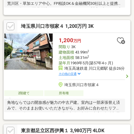
荒川区・草加エリア中心。FP相談OK＆金融機関30社以上と提携
し、頭金0円・諸費用込み・おまとめローンにも対応。初めての方
や、他社で住宅ローンが難しかった方も安心してご相談くださ
い。▼資料請求・内覧予約 受付中▼フリーダイヤル：0120-699-
埼玉県川口市領家４ 1,200万円 3K
295電話が苦手な方は【下記パンフレット内LINE】から相談も可
能です。
1,200
万円
間取り
3K
2
建物面積
43.99m
2
土地面積
58.31m
築年月
1969年5月(築57年4ヶ月)
埼玉高速鉄道 川口元郷駅 徒歩26分
その他の交通
埼玉県川口市領家４
2階建て
所有権
角地ならではの開放感が魅力の中古戸建。室内は一部床張替え済
みで、そのままお使いいただきながら、お好みに合わせたリフォ
ームもお楽しみいただけます。増築部分は収納や書斎、趣味部屋
など多目的に活用可能です！周辺にはスーパーやコンビニ、公園
が点在し、毎日のお買い物にも便利な住環境。「川口元郷」駅利
東京都足立区西伊興１ 3,980万円 4LDK
用で都心へのアクセスも良好です。住まいとしても土地としても