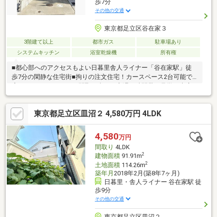
歩7分
その他の交通
東京都足立区谷在家３
3階建て以上
都市ガス
駐車場あり
システムキッチン
浴室乾燥機
所有権
■都心部へのアクセスもよい日暮里舎人ライナー「谷在家駅」徒
歩7分の閑静な住宅街■拘りの注文住宅！カースペース2台可能で
広々とした1LDK＋2Sの間取り当日や夜遅い時間帯の見学・来店
も可能です！資料も送付いたしますのでお問い合わせ大歓迎♪他に
も「周辺環境は？」「○○エリアの○○○万円台の物件をまとめて見
東京都足立区皿沼２ 4,580万円 4LDK
学希望」など、お気軽に0120-800-767までご連絡下さい！
4,580
万円
間取り
4LDK
2
建物面積
91.91m
2
土地面積
114.26m
築年月
2018年2月(築8年7ヶ月)
日暮里・舎人ライナー 谷在家駅 徒
歩9分
その他の交通
東京都足立区皿沼２