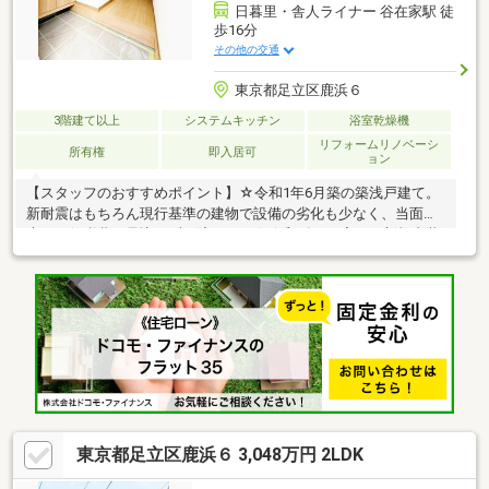
日暮里・舎人ライナー 谷在家駅 徒
歩16分
その他の交通
東京都足立区鹿浜６
3階建て以上
システムキッチン
浴室乾燥機
リフォームリノベーシ
所有権
即入居可
ョン
【スタッフのおすすめポイント】☆令和1年6月築の築浅戸建て。
新耐震はもちろん現行基準の建物で設備の劣化も少なく、当面は
大きな修繕費を見込まずに済みます☆令和8年5月完了の新規内装
リフォーム済。 クロス貼替・トイレ新規交換・洗面・照明器具設
置・ハウスクリーニング済で、すぐにきれいな状態で暮らし始め
られます☆2面採光の明るいLDK（約11.6帖）。 日中は照明いらず
の明るさで風通しもよく、光熱費の面でも効いてきます☆ワンフ
ロア1室の間取り。 各階を独立して使えるため、在宅ワークや来
客、家族それぞれの時間を確保しやすく、生活音も気になりにく
い設計です
東京都足立区鹿浜６ 3,048万円 2LDK