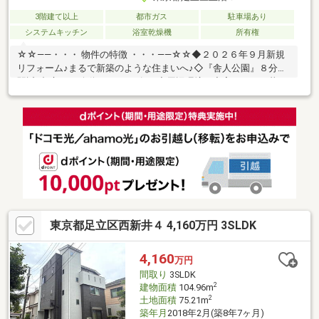
3階建て以上
都市ガス
駐車場あり
システムキッチン
浴室乾燥機
所有権
☆☆――・・・ 物件の特徴 ・・・――☆☆◆２０２６年９月新規
リフォーム♪まるで新築のような住まいへ♪◇『舎人公園』８分と
駅近♪都心への移動もスムーズに♪◆周辺環境も充実していて暮ら
しやすい住環境♪◇即日内見可能です♪詳細はお気軽にお問い合わ
せください♪どこよりも「スピーディー」かつ「的確」にサポート
させていただきます！☆☆――・・・ 弊社オリジナル無料サポー
ト ・・・――☆☆物件調査・周辺環境レポート・資金計画・住宅
ローン事前審査・中長期ライフシミュレーション・ご送迎、等々
周辺物件もまとめてご紹介致します。まずはお気軽にお問合わせ
下さい♪
東京都足立区西新井４ 4,160万円 3SLDK
4,160
万円
間取り
3SLDK
2
建物面積
104.96m
2
土地面積
75.21m
築年月
2018年2月(築8年7ヶ月)