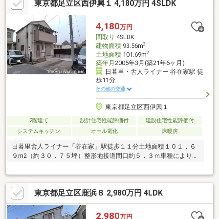
東京都足立区西伊興１ 4,180万円 4SLDK
塚園 …徒歩4分足立区立栗原北小学校 …徒歩5分足立区立第十四
中学校 …徒歩8分西松屋 足立伊興店 …徒歩4分セブンイレブ
ン …徒歩6分西友 …徒歩8分【リオン不動産提携のプレミアム住
4,180
万円
宅ローン】◇11疾病団信付き※諸条件あり上記ご相談可能です！
間取り
4SLDK
2
建物面積
93.56m
2
土地面積
101.69m
築年月
2005年3月(築21年6ヶ月)
日暮里・舎人ライナー 谷在家駅 徒
歩11分
その他の交通
東京都足立区西伊興１
2階建て
設計住宅性能評価付
建設住宅性能評価付
システムキッチン
オール電化
床暖房
日暮里舎人ライナー「谷在家」駅徒歩１１分土地面積１０１．６
９m2（約３０．７５坪）整形地接道間口約５．３ｍ車種により車
両２台駐車可能建物延床面積９３．５６㎡４ＬＤＫ木造２階建て
平成１７年３月築新築時に、設計住宅性能評価書、建設住宅性能
評価書取得物件リビングダイニングキッチンに床暖房（電気温水
東京都足立区鹿浜８ 2,980万円 4LDK
タイプ）２面設置オール電化２～３年前に屋根葺き替えしており
ます。現在空室、即時引き渡し可能住環境良好な立地閑静な住宅
街約５０ｍの距離に医療法人社団みやび記念会足立純心クリニッ
2,980
万円