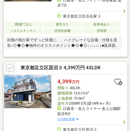
日暮里・舎人ライナー 谷在家駅 徒
歩7分
東京都足立区谷在家３
3階建て以上
都市ガス
駐車場あり
システムキッチン
浴室乾燥機
所有権
自慢の我が家でずっと快適に、、ハイグレードな設備・仕様を是
非♪◇◆◇◆物件のオススメポイント◆◇◆◇↓↓↓↓↓↓↓■延床面積
約１０８㎡の３階建て都市型住宅♪■近隣には公園が点在し住環境
良好♪■教育施設がすべて10分以内で親御様も安心です♪■前面道路
が広く見通しが良く安全です♪■ライフステージを大きく広げる駅
東京都足立区皿沼３ 4,399万円 4SLDK
近物件♪■南向き2面バルコニーで、お洗濯物も快適です♪■スーパ
ーマーケットも近くにあり買い物も便利です♪周辺に毎日使いたい
施設が揃う・・トータルに整った立地！ゆとりと独立性を備え
4,399
万円
た、４部屋独立設計♪拘りをディレクションした空間設計が住まう
間取り
4SLDK
人を魅了します♪
2
建物面積
124.31m
2
土地面積
75.9m
築年月
2008年5月(築18年4ヶ月)
日暮里・舎人ライナー 舎人公園駅
徒歩8分
その他の交通
東京都足立区皿沼３