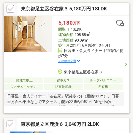
東京都足立区谷在家３ 5,180万円 1SLDK
5,180
万円
間取り
1SLDK
2
建物面積
108.88m
2
土地面積
90.09m
築年月
2017年6月(築9年3ヶ月)
日暮里・舎人ライナー 谷在家駅 徒
歩7分
その他の交通
東京都足立区谷在家３
3階建て以上
都市ガス
ルーフバルコニー
システムキッチン
浴室乾燥機
所有権
日暮里・舎人ライナー「谷在家」駅徒歩7分（距離560m）、日暮
里方面へ乗換なしでアクセス可能約22.5帖の広々LDKを中心に、
1LDK＋2S＋WICのゆとりある間取り。延床108.88㎡の木造3階建3
階バルコニー付きで日当たり良好。ウォークインクローゼットや
納戸2室など収納も充実全室クロス張替え・給湯器交換・浴室換気
東京都足立区鹿浜６ 3,048万円 2LDK
乾燥機交換・防蟻処理・ハウスクリーニング済みで、購入後すぐ
に新生活をスタート追い焚き機能・ビルトイン食洗機・システム