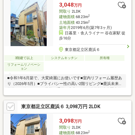
3,048
万円
間取り
2LDK
2
建物面積
68.23m
2
土地面積
43.25m
築年月
2019年6月(築7年3ヶ月)
日暮里・舎人ライナー 谷在家駅 徒
歩16分
東京都足立区鹿浜６
3階建て以上
システムキッチン
所有権
リフォームリノベーシ
ョン
■令和1年6月築で、大変綺麗にお使いです■室内リフォーム履歴あ
り（2026年5月）■プライバシー性の高い2階リビング■鹿浜未来小
学校まで約750ｍでお子様の通学に安心■お買い物施設徒歩圏内物
件の詳細・ご見学予約は担当杉山（すぎやま）までお気軽にお問
い合わせください。
東京都足立区鹿浜６ 3,098万円 2LDK
3,098
万円
間取り
2LDK
2
建物面積
68.23m