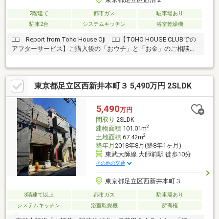
2階建て
都市ガス
駐車場あり
駐車2台
システムキッチン
浴室乾燥機
□□ Report from Toho House Oji □□【TOHO HOUSE CLUBでの
アフターサービス】ご購入後の「おウチ」と「お金」のご相談窓
口をご用意しております！・金利上昇時のリスクヘッジ、借換え
相談、繰上返済のタイミング、各種保険の見直し・・・etc・おウ
チの設備保証や定期点検、駆け付けサービス・・・etc購入前のタ
東京都足立区西新井本町３ 5,490万円 2SLDK
イミングは勿論、購入後のご不安につきましてもご相談可能で
す！まずはお気軽に現地をご覧下さいませ。物件の詳細につい
て、ご見学希望のお客様は下記番号までお気軽にご連絡下さい。
5,490
万円
お問い合わせ専用フリーダイヤル ： ０１２０－８９－１０４０
間取り
2SLDK
2
建物面積
101.01m
2
土地面積
67.42m
築年月
2018年8月(築8年1ヶ月)
東武大師線 大師前駅 徒歩10分
その他の交通
東京都足立区西新井本町３
3階建て以上
都市ガス
駐車場あり
システムキッチン
浴室乾燥機
所有権