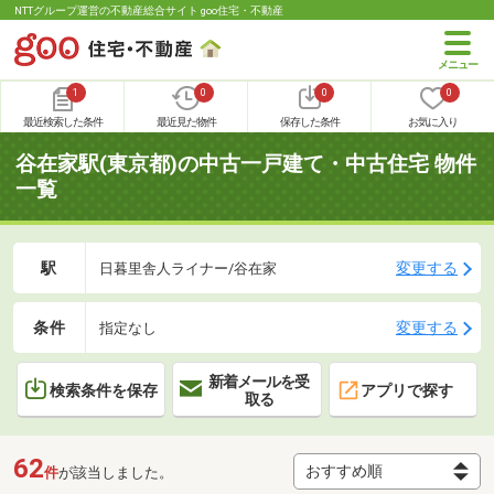
NTTグループ運営の不動産総合サイト goo住宅・不動産
1
0
0
0
最近検索した条件
最近見た物件
保存した条件
お気に入り
谷在家駅(東京都)の中古一戸建て・中古住宅 物件
一覧
駅
変更する
日暮里舎人ライナー/谷在家
条件
変更する
指定なし
新着メールを受
検索条件を保存
アプリで探す
取る
62
件
が該当しました。