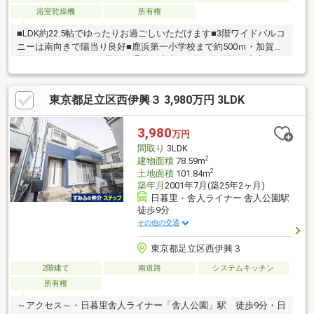
浴室乾燥機
所有権
■LDK約22.5帖でゆったりお過ごしいただけます■3階ワイドバルコ
ニーは南向きで陽当り良好■鹿浜第一小学校まで約500ｍ・加賀中
学校まで約750ｍでお子様の通学に安心■お買い物施設が充実した
エリアです ビッグ・エーまで約300ｍ・セブンイレブンまで約
44ｍ・ドラッグセイムスまで約260ｍ物件のご見学・詳細は、担
東京都足立区西伊興３ 3,980万円 3LDK
当杉山（すぎやま）までお気軽にお問い合わせください。
3,980
万円
間取り
3LDK
2
建物面積
78.59m
2
土地面積
101.84m
築年月
2001年7月(築25年2ヶ月)
日暮里・舎人ライナー 舎人公園駅
徒歩9分
その他の交通
東京都足立区西伊興３
2階建て
南道路
システムキッチン
所有権
～アクセス～・日暮里舎人ライナー「舎人公園」駅 徒歩9分・日