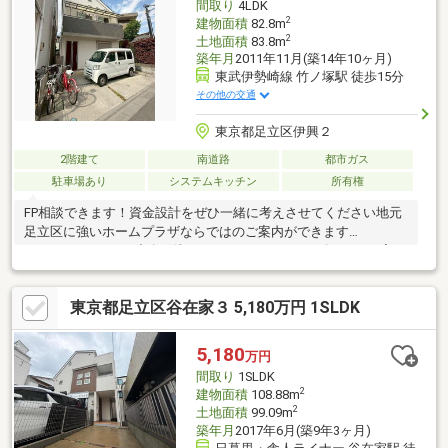
間取り
4LDK
2
建物面積
82.8m
2
土地面積
83.8m
築年月
2011年11月(築14年10ヶ月)
東武伊勢崎線 竹ノ塚駅 徒歩15分
その他の交通
東京都足立区伊興２
2階建て
南道路
都市ガス
駐車場あり
システムキッチン
所有権
FP相談できます！資金設計をぜひ一緒に考えさせてください地元
足立区に強いホームプラザならではのご案内ができます
0120800767へのご連絡お待ちしております！キッズスペース完
備！待ち時間にYouTubeやゲームで遊べます♪お子様も飽きずに楽
しめますのでぜひご家族そろってお越しください！お菓子や種類
東京都足立区谷在家３ 5,180万円 1SLDK
豊富なドリンクもご用意♪お気軽にお立ち寄りください♪
5,180
万円
間取り
1SLDK
2
建物面積
108.88m
2
土地面積
99.09m
築年月
2017年6月(築9年3ヶ月)