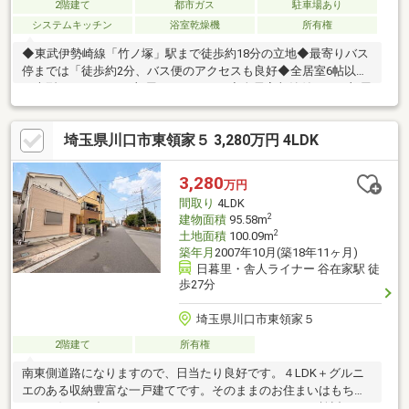
2階建て
都市ガス
駐車場あり
システムキッチン
浴室乾燥機
所有権
◆東武伊勢崎線「竹ノ塚」駅まで徒歩約18分の立地◆最寄りバス
停までは「徒歩約2分、バス便のアクセスも良好◆全居室6帖以上
の大型3LDK！どのお部屋もゆったり！◆全居室収納付きでお部屋
もすっきり、空間を有効に使えます◆季節モノの収納に便利な屋
裏裏収納などもあり収納充実！◆効率よくお料理ができるL字型
埼玉県川口市東領家５ 3,280万円 4LDK
のキッチン！◆キッチン、洗面台、ユニットバス、トイレを新規
交換！気持ちよくお使いいただけます！◆浴室乾燥暖房機＋追焚
機能の機能充実のバスルーム◆愛車を守れるビルトイン車庫付
3,280
万円
き！前面道路は幅員約6mと広く駐車もスムーズ！◆地勢は生活が
間取り
4LDK
しやすい平坦地となっております！
2
建物面積
95.58m
2
土地面積
100.09m
築年月
2007年10月(築18年11ヶ月)
日暮里・舎人ライナー 谷在家駅 徒
歩27分
埼玉県川口市東領家５
2階建て
所有権
南東側道路になりますので、日当たり良好です。４LDK＋グルニ
エのある収納豊富な一戸建てです。そのままのお住まいはもちろ
ん、お好みに合わせたリフォームやリノベーションもご検討いた