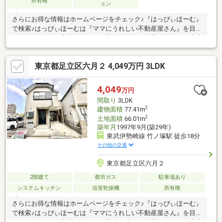
所有権
ョン
さらにお得な情報はホームページをチェック♪『はっぴぃほーむ』
で検索♪はっぴぃほーむは『ママにうれしい不動産屋さん』を目指
しております♪お客様からよく、子供が小さく授乳もあるので来店
できない…、うちの子は元気が有り余っておとなしく出来ないか
らゆっくり話を聞けない…、子供が多くて他のお客様に迷惑がか
東京都足立区六月２ 4,049万円 3LDK
かってしまうので…、などのお話を耳にします。そこではっぴぃ
ほーむではママさんがゆっくりお話が出来る店舗づくりにしてみ
ました♪小さなお子様がいても安心な授乳室兼ベビールーム♪大型
4,049
万円
キッズスペース♪アニメ好きなお子様の為に４９インチ液晶テレビ
間取り
3LDK
♪を設置しております♪
2
建物面積
77.41m
2
土地面積
66.01m
築年月
1997年9月(築29年)
東武伊勢崎線 竹ノ塚駅 徒歩18分
その他の交通
東京都足立区六月２
2階建て
都市ガス
駐車場あり
システムキッチン
浴室乾燥機
所有権
さらにお得な情報はホームページをチェック♪『はっぴぃほーむ』
で検索♪はっぴぃほーむは『ママにうれしい不動産屋さん』を目指