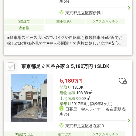
歩6分
東京都足立区西伊興１
2階建て
駐車場あり
システムキッチン
所有権
■駐車場スペース広いのでバイクや自転車も複数駐車可■駅近でお
探しのお客様必見です■舎人公園近くて家族に嬉しい立地■安心の
耐震等級「３」は３段階の一番上の等級です■旧分譲主による１
０年保証の継承可（要手続き）■住宅ローンのご相談もお気軽に
どうぞ♪ぴったりのローンがすぐに見つかるLoanCheckerで低金利
東京都足立区谷在家３ 5,180万円 1SLDK
や借入期間35年以上の銀行、がん団信付きなど、50以上の銀行か
ら一括比較しておすすめプランをご提案します♪少しの金利差が何
十万円、何百万円の差になることもあります。自己資金なしでも
5,180
万円
OK♪車などのローンがあってもOK♪お気軽にご相談ください♪
間取り
1SLDK
2
建物面積
108.88m
2
土地面積
90.09m
築年月
2017年6月(築9年3ヶ月)
日暮里・舎人ライナー 谷在家駅 徒
歩7分
東京都足立区谷在家３
3階建て以上
都市ガス
システムキッチン