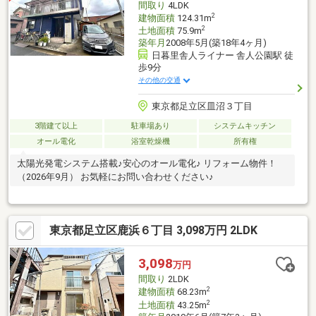
間取り
4LDK
2
建物面積
124.31m
2
土地面積
75.9m
築年月
2008年5月(築18年4ヶ月)
日暮里舎人ライナー 舎人公園駅 徒
歩9分
その他の交通
東京都足立区皿沼３丁目
3階建て以上
駐車場あり
システムキッチン
オール電化
浴室乾燥機
所有権
太陽光発電システム搭載♪安心のオール電化♪ リフォーム物件！
（2026年9月） お気軽にお問い合わせください♪
東京都足立区鹿浜６丁目 3,098万円 2LDK
3,098
万円
間取り
2LDK
2
建物面積
68.23m
2
土地面積
43.25m