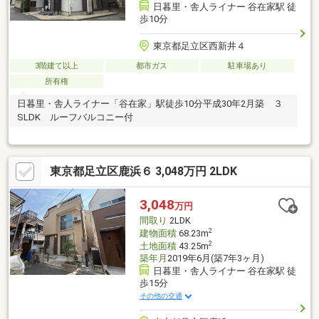
日暮里・舎人ライナー 谷在家駅 徒
歩10分
東京都足立区西新井４
3階建て以上
都市ガス
駐車場あり
所有権
日暮里・舎人ライナー「谷在家」駅徒歩10分平成30年2月築 ３
SLDK ルーフバルコニー付
東京都足立区鹿浜６ 3,048万円 2LDK
3,048
万円
間取り
2LDK
2
建物面積
68.23m
2
土地面積
43.25m
築年月
2019年6月(築7年3ヶ月)
日暮里・舎人ライナー 谷在家駅 徒
歩15分
その他の交通