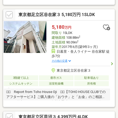
だけます。スーパーやコンビニ、公園など生活利便施設も充実し
ており、子育て世帯からシニア世帯まで幅広い方におすすめで
東京都足立区谷在家３ 5,180万円 1SLDK
す。 また、賃貸運用など投資用不動産としてもご検討いただけま
す。住居用・資産活用の両面で可能性を持つ物件です。
5,180
万円
間取り
1SLDK
2
建物面積
108.88m
2
土地面積
90.09m
築年月
2017年6月(築9年3ヶ月)
日暮里・舎人ライナー 谷在家駅 徒
歩7分
その他の交通
東京都足立区谷在家３
3階建て以上
都市ガス
駐車場あり
システムキッチン
浴室乾燥機
所有権
□□ Report from Toho House Oji □□【TOHO HOUSE CLUBでの
アフターサービス】ご購入後の「おウチ」と「お金」のご相談窓
口をご用意しております！・金利上昇時のリスクヘッジ、借換え
相談、繰上返済のタイミング、各種保険の見直し・・・etc・おウ
チの設備保証や定期点検、駆け付けサービス・・・etc購入前のタ
東京都足立区皿沼３ 4,399万円 4LDK
イミングは勿論、購入後のご不安につきましてもご相談可能で