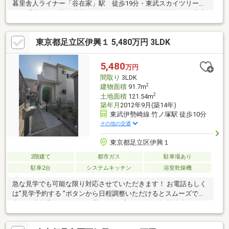
暮里舎人ライナー「谷在家」駅 徒歩19分・東武スカイツリーラ
イン「竹ノ塚」駅 徒歩19分 ～物件概要～◇土
地面積：101.84㎡◇建物面積：78.59㎡（1F：38.85㎡、2F：39.74
㎡）◇築年数：2001年7月築◇浴室に窓あり◇各階にトイレあり
東京都足立区伊興１ 5,480万円 3LDK
◇オール電化◇外壁、屋根塗装済（2023年1月）・アルミサイデ
ィング材、遮熱塗料使用
5,480
万円
間取り
3LDK
2
建物面積
91.7m
2
土地面積
121.54m
築年月
2012年9月(築14年)
東武伊勢崎線 竹ノ塚駅 徒歩10分
その他の交通
東京都足立区伊興１
2階建て
都市ガス
駐車場あり
駐車2台
システムキッチン
浴室乾燥機
急な見学でも可能な限り対応させていただきます！ お電話もしく
は”見学予約する ”ボタンから日程調整いただけるとスムーズです♪
赤色の見学予約ボタンから最短2分で完了！■竹ノ塚駅徒歩10分
■WIC3か所、リビング収納・廊下収納2か所・床下収納■南向きバ
ルコニー■トイレ2か所 洗浄便座=周辺環境=たんぽぽ保育所竹の