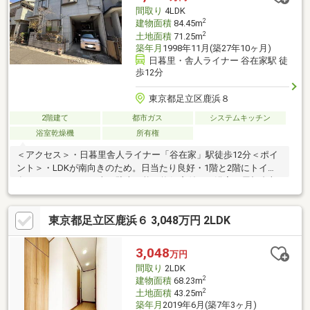
クがあります。約８０ｍの距離に区立諏訪木西公園があります。
間取り
4LDK
2
建物面積
84.45m
2
土地面積
71.25m
築年月
1998年11月(築27年10ヶ月)
日暮里・舎人ライナー 谷在家駅 徒
歩12分
東京都足立区鹿浜８
2階建て
都市ガス
システムキッチン
浴室乾燥機
所有権
＜アクセス＞・日暮里舎人ライナー「谷在家」駅徒歩12分＜ポイ
ント＞・LDKが南向きのため。日当たり良好・1階と2階にトイレ
有り・ハイルーフの車も駐車可能・換気窓付きの浴室・屋根裏収
納（グルニエ）付き・リビングを見渡せるキッチン・吊戸棚付き
のトイレ＜周辺環境＞・コモディイイダ鹿浜店…徒歩約6分（約
東京都足立区鹿浜６ 3,048万円 2LDK
435m）・セブンイレブン足立鹿浜店…徒歩約5分（約360m）・東
京北部病院…徒歩約9分（約715m）・足立区立鹿浜第一小学校…徒
歩約5分（約330m）・足立区立鹿浜菜の花中学校…徒歩約10分
3,048
万円
（約780m）・ＳＡＫＵＲＡ保育園谷在家…徒歩約7分（約540m）
間取り
2LDK
2
建物面積
68.23m
2
土地面積
43.25m
築年月
2019年6月(築7年3ヶ月)