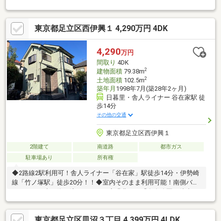
しております♪お客様からよく、子供が小さく授乳もあるので来店
できない…、うちの子は元気が有り余っておとなしく出来ないか
らゆっくり話を聞けない…、子供が多くて他のお客様に迷惑がか
東京都足立区西伊興１ 4,290万円 4DK
かってしまうので…、などのお話を耳にします。そこではっぴぃ
ほーむではママさんがゆっくりお話が出来る店舗づくりにしてみ
ました♪小さなお子様がいても安心な授乳室兼ベビールーム♪大型
4,290
万円
キッズスペース♪アニメ好きなお子様の為に４９インチ液晶テレビ
間取り
4DK
♪を設置しております♪
2
建物面積
79.38m
2
土地面積
102.5m
築年月
1998年7月(築28年2ヶ月)
日暮里・舎人ライナー 谷在家駅 徒
歩14分
その他の交通
東京都足立区西伊興１
2階建て
南道路
都市ガス
駐車場あり
所有権
◆2路線2駅利用可！舎人ライナー「谷在家」駅徒歩14分・伊勢崎
線「竹ノ塚駅」徒歩20分！！◆室内そのまま利用可能！南側バル
コニーから光が降り注ぎます！！◆緑豊かな「舎人公園」徒歩13
分・「諏訪木東公園」徒歩2分と緑が豊かです。
東京都足立区皿沼３丁目 4,399万円 4LDK