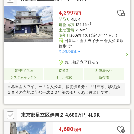
す！まずはお気軽に現地をご覧下さいませ。物件の詳細につい
て、ご見学希望のお客様は下記番号までお気軽にご連絡下さい。
4,399
万円
お問い合わせ専用フリーダイヤル ： ０１２０－１０４－５７０
間取り
4LDK
2
建物面積
124.31m
2
土地面積
75.9m
築年月
2008年10月(築17年11ヶ月)
日暮里・舎人ライナー 舎人公園駅
徒歩9分
その他の交通
東京都足立区皿沼３
3階建て以上
南道路
駐車場あり
システムキッチン
オール電化
所有権
日暮里舎人ライナー「舎人公園」駅徒歩９分・「谷在家」駅徒歩
１０分の立地に佇む平成２０年築のゆとりある住まいです。
東京都足立区伊興２ 4,680万円 4LDK
4,680
万円