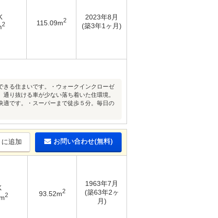
K
2023年8月
2
115.09m
2
(築3年1ヶ月)
m
できる住まいです。・ウォークインクローゼ
、通り抜ける車が少ない落ち着いた住環境。
快適です。・スーパーまで徒歩５分。毎日の
お問い合わせ(無料)
りに追加
1963年7月
K
2
(築63年2ヶ
93.52m
2
8m
月)