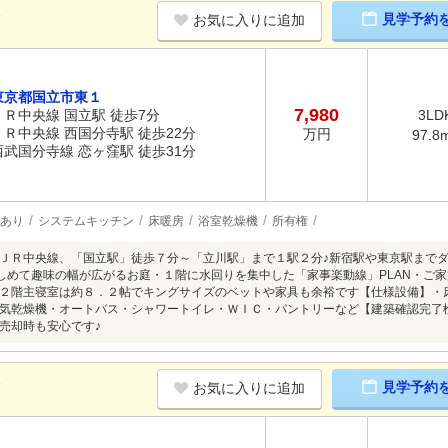
K
見学予約
お気に入りに追加
東京都国立市東１
7,980
ＪＲ中央線 国立駅 徒歩7分
3LD
ＪＲ中央線 西国分寺駅 徒歩22分
万円
97.8
西武国分寺線 恋ヶ窪駅 徒歩31分
あり
システムキッチン
床暖房
浴室乾燥機
所有権
ＪＲ中央線、「国立駅」徒歩７分～「立川駅」まで１駅２分♪新宿駅や東京駅まで
楽しめて趣味の幅が広がるお庭・１階に水回りを集中した「家事楽動線」PLAN・ご
２階主寝室は約８．２帖でキングサイズのベットや家具も余裕です【仕様設備】・床
気乾燥機・オートバス・シャワートイレ・ＷＩＣ・パントリーなど【建築確認完了
売却時も安心です♪
K
見学予約
お気に入りに追加