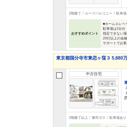
2階建て
ルーフバルコニー
駐車場
■ホームエレベ
駐車場は3台分
おすすめポイント
指定できない場
20行以上の金
サポートでお客
東京都国分寺市東恋ヶ窪３ 5,880万
中古住宅
3階建て以上
都市ガス
駐車場あり