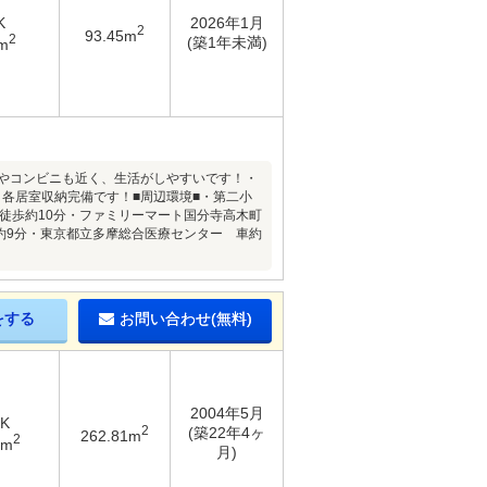
K
2026年1月
2
93.45m
2
(築1年未満)
m
校やコンビニも近く、生活がしやすいです！・
各居室収納完備です！■周辺環境■・第二小
徒歩約10分・ファミリーマート国分寺高木町
約9分・東京都立多摩総合医療センター 車約
をする
お問い合わせ(無料)
2004年5月
DK
2
(築22年4ヶ
262.81m
2
4m
月)