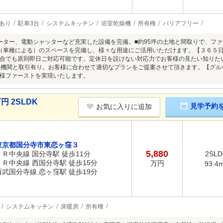
あり
駐車3台
システムキッチン
浴室乾燥機
所有権
バリアフリー
ーター、電動シャッターなど充実した設備を完備。■約95坪の土地と間取りで、フ
（車種による）のスペースを完備し、様々な用途にご活用いただけます。【３６５
合でも原則即日ご対応可能です。定休日を設けない対応力でお客様の見たい知りた
融機関と取引有り。お客様に合わせて適切なプランをご提案させて頂きます。【グル
様ファーストを実現いたします。
円 2SLDK
見学予約
お気に入りに追加
東京都国分寺市東恋ヶ窪３
5,880
ＪＲ中央線 国分寺駅 徒歩11分
2SLD
ＪＲ中央線 西国分寺駅 徒歩15分
万円
93.4
西武国分寺線 恋ヶ窪駅 徒歩19分
システムキッチン
床暖房
所有権