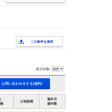
この条件を保存
表示件数
・お問い合わせをする(無料)
り
築年月
土地面積
積
築年数