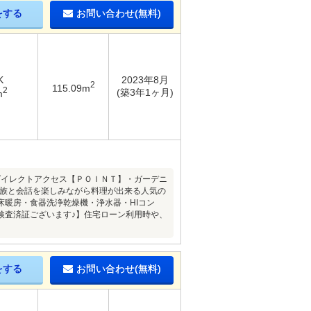
をする
お問い合わせ(無料)
K
2023年8月
2
115.09m
2
(築3年1ヶ月)
m
ダイレクトアクセス【ＰＯＩＮＴ】・ガーデニ
家族と会話を楽しみながら料理が出来る人気の
暖房・食器洗浄乾燥機・浄水器・HIコン
検査済証ございます♪】住宅ローン利用時や、
をする
お問い合わせ(無料)