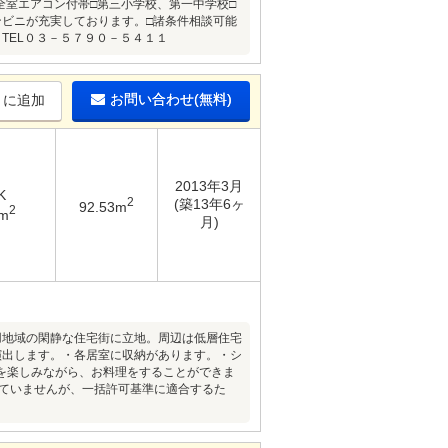
機□全室エアコン付帯□第三小学校、第一中学校□
ンビニが充実しております。□諸条件相談可能
店 TEL０３－５７９０－５４１１
お問い合わせ(無料)
りに追加
2013年3月
K
2
(築13年6ヶ
92.53m
2
6m
月)
用地域の閑静な住宅街に立地。周辺は低層住宅
演出します。・各居室に収納があります。・シ
を楽しみながら、お料理をすることができま
していませんが、一括許可基準に適合するた