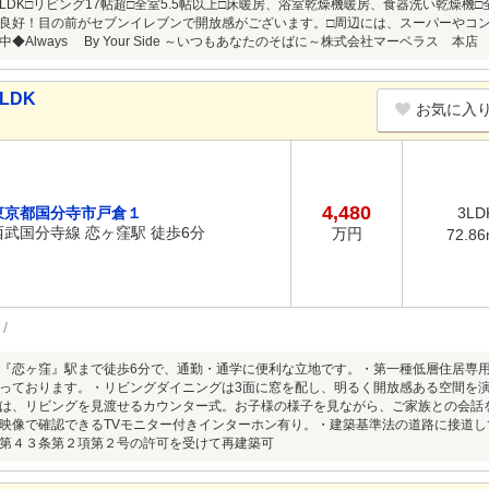
2SLDK□リビング17帖超□全室5.5帖以上□床暖房、浴室乾燥機暖房、食器洗い乾燥
良好！目の前がセブンイレブンで開放感がございます。□周辺には、スーパーやコ
◆Always By Your Side ～いつもあなたのそばに～株式会社マーベラス 本
LDK
お気に入
4,480
東京都国分寺市戸倉１
3LD
西武国分寺線 恋ヶ窪駅 徒歩6分
万円
72.8
『恋ヶ窪』駅まで徒歩6分で、通勤・通学に便利な立地です。・第一種低層住居専
っております。・リビングダイニングは3面に窓を配し、明るく開放感ある空間を
は、リビングを見渡せるカウンター式。お子様の様子を見ながら、ご家族との会話
映像で確認できるTVモニター付きインターホン有り。・建築基準法の道路に接道
第４３条第２項第２号の許可を受けて再建築可