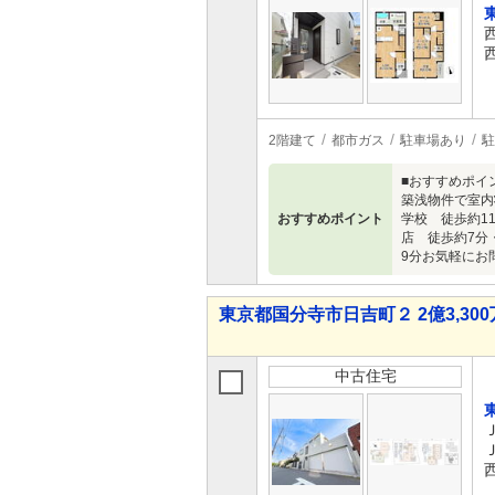
2階建て
都市ガス
駐車場あり
駐
■おすすめポイ
築浅物件で室内
おすすめポイント
学校 徒歩約1
店 徒歩約7分
9分お気軽にお
東京都国分寺市日吉町２ 2億3,300万
中古住宅