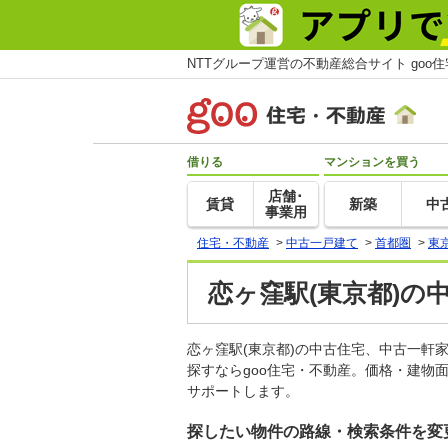
NTTグループ運営の不動産総合サイト goo
借りる
マンションを買う
店舗･
賃貸
新築
中
事業用
住宅・不動産
>
中古一戸建て
>
首都圏
>
東
恋ヶ窪駅(東京都)の
恋ヶ窪駅(東京都)の中古住宅、中古一
探すならgoo住宅・不動産。価格・建物
サポートします。
探したい物件の路線・検索条件を変