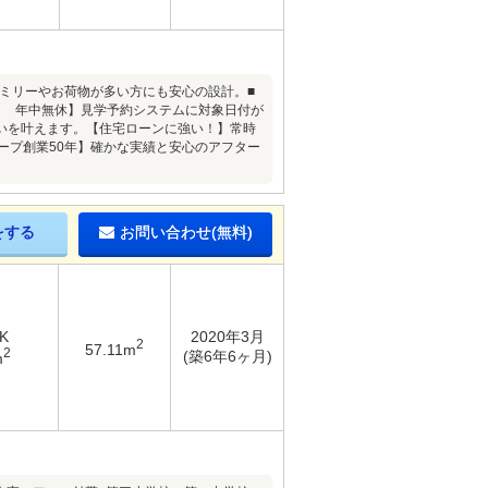
ァミリーやお荷物が多い方にも安心の設計。■
日 年中無休】見学予約システムに対象日付が
いを叶えます。【住宅ローンに強い！】常時
ープ創業50年】確かな実績と安心のアフター
をする
お問い合わせ(無料)
K
2020年3月
2
57.11m
2
(築6年6ヶ月)
m