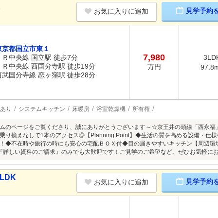
K
見学予約
お気に入りに追加
東京都国立市東１
7,980
ＪＲ中央線 国立駅 徒歩7分
3LD
ＪＲ中央線 西国分寺駅 徒歩19分
万円
97.8
西武国分寺線 恋ヶ窪駅 徒歩28分
あり
システムキッチン
床暖房
浴室乾燥機
所有権
ムのページをご覧くださり、誠にありがとうございます～☆京王井の頭線「西永福
り換えなしで1本のアクセス◎【Planning Point】◆生活の質を高める設備・
！◆不在時や旅行の時にも安心の宅配ＢＯＸ付◆目の届きやすいキッチン【周辺環
『詳しい資料のご請求』のみでも大歓迎です！ご見学のご希望など、ぜひお気軽にお
LDK
見学予約
お気に入りに追加