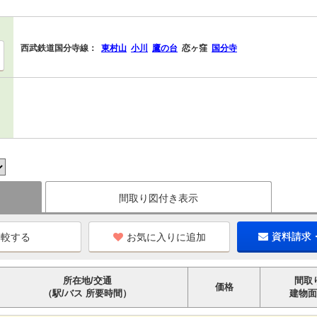
西武鉄道国分寺線：
東村山
小川
鷹の台
恋ヶ窪
国分寺
間取り図付き表示
お気に入りに追加
資料請求
所在地/交通
間取
価格
（駅/バス 所要時間）
建物面