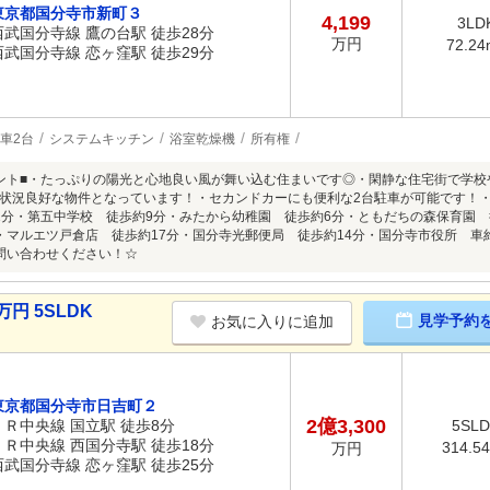
東京都国分寺市新町３
4,199
3LD
西武国分寺線 鷹の台駅 徒歩28分
万円
72.24
西武国分寺線 恋ヶ窪駅 徒歩29分
車2台
システムキッチン
浴室乾燥機
所有権
ント■・たっぷりの陽光と心地良い風が舞い込む住まいです◎・閑静な住宅街で学
状況良好な物件となっています！・セカンドカーにも便利な2台駐車が可能です！・
1分・第五中学校 徒歩約9分・みたから幼稚園 徒歩約6分・ともだちの森保育園 
・マルエツ戸倉店 徒歩約17分・国分寺光郵便局 徒歩約14分・国分寺市役所 車
問い合わせください！☆
円 5SLDK
見学予約
お気に入りに追加
東京都国分寺市日吉町２
2億3,300
ＪＲ中央線 国立駅 徒歩8分
5SL
ＪＲ中央線 西国分寺駅 徒歩18分
314.5
万円
西武国分寺線 恋ヶ窪駅 徒歩25分