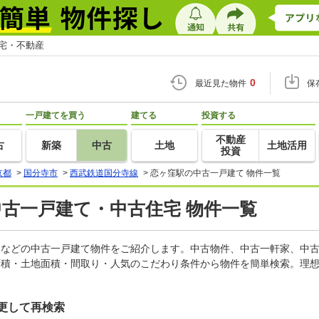
住宅・不動産
0
最近見た物件
保
一戸建てを買う
建てる
投資する
不動産
古
新築
中古
土地
土地活用
投資
京都
>
国分寺市
>
西武鉄道国分寺線
>
恋ヶ窪駅の中古一戸建て 物件一覧
中古一戸建て・中古住宅 物件一覧
軒家などの中古一戸建て物件をご紹介します。中古物件、中古一軒家、中
面積・土地面積・間取り・人気のこだわり条件から物件を簡単検索。理想
更して再検索