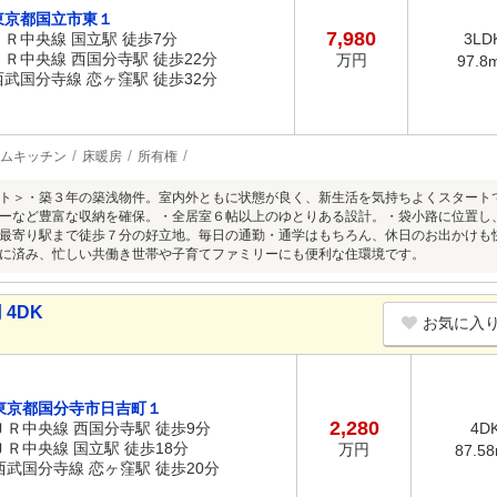
東京都国立市東１
7,980
ＪＲ中央線 国立駅 徒歩7分
3LD
ＪＲ中央線 西国分寺駅 徒歩22分
万円
97.8
西武国分寺線 恋ヶ窪駅 徒歩32分
ムキッチン
床暖房
所有権
ト＞・築３年の築浅物件。室内外ともに状態が良く、新生活を気持ちよくスタート
ーなど豊富な収納を確保。・全居室６帖以上のゆとりある設計。・袋小路に位置し
最寄り駅まで徒歩７分の好立地。毎日の通勤・通学はもちろん、休日のお出かけも
に済み、忙しい共働き世帯や子育てファミリーにも便利な住環境です。
 4DK
お気に入
東京都国分寺市日吉町１
2,280
ＪＲ中央線 西国分寺駅 徒歩9分
4D
ＪＲ中央線 国立駅 徒歩18分
万円
87.5
西武国分寺線 恋ヶ窪駅 徒歩20分