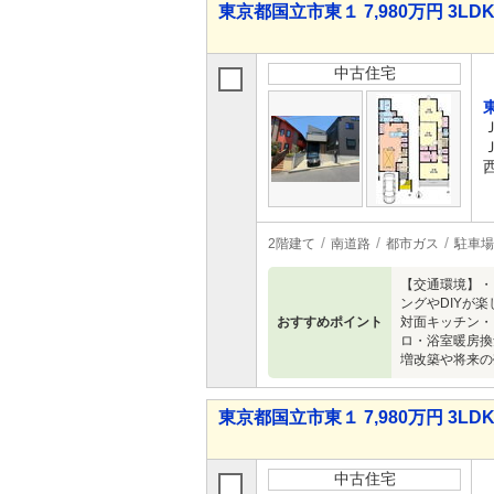
東京都国立市東１ 7,980万円 3LD
中古住宅
2階建て
南道路
都市ガス
駐車場
【交通環境】・
ングやDIYが
おすすめポイント
対面キッチン・
ロ・浴室暖房換
増改築や将来の
東京都国立市東１ 7,980万円 3LD
中古住宅