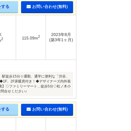
をする
お問い合わせ(無料)
K
2023年8月
2
115.09m
2
(築3年1ヶ月)
m
」駅徒歩15分☆通勤、通学に便利な「渋谷、
仕様◆1F、2F床暖房付き！◆デザイナーズ内外装
境】◇ファミリーマート…徒歩5分◇松ノ木小
問合せください♪
をする
お問い合わせ(無料)