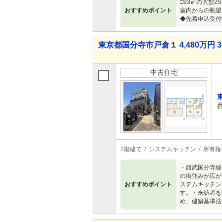
□93㎡の大型
おすすめポイント
室内からの眺望
◆先着申込受付中
東京都国分寺市戸倉１ 4,480万円 3
中古住宅
2階建て
システムキッチン
所有権
・西武国分寺線
の街並みが広が
おすすめポイント
ステムキッチン
す。・来訪者を
め、建築基準法