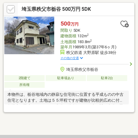
埼玉県秩父市栃谷 500万円 5DK
500
万円
間取り
5DK
2
建物面積
132m
2
土地面積
183.8m
築年月
1989年3月(築37年6ヶ月)
秩父鉄道 大野原駅 徒歩38分
その他の交通
埼玉県秩父市栃谷
2階建て
駐車場あり
駐車2台
所有権
本物件は、栃谷地域内の静寂な住宅街に位置する平成ものの中古
住宅となります。土地は５５坪程ですが建物が比較的広めに付き
敷地内の駐車スペースが１台分と道路沿いに１台で計２台分が駐
車可能となります。今回は同時に２物件のご紹介です！ 詳細
は、「ちちぶ住む家バンク」で！http://www.chichibu-
sumuie.net/index.php