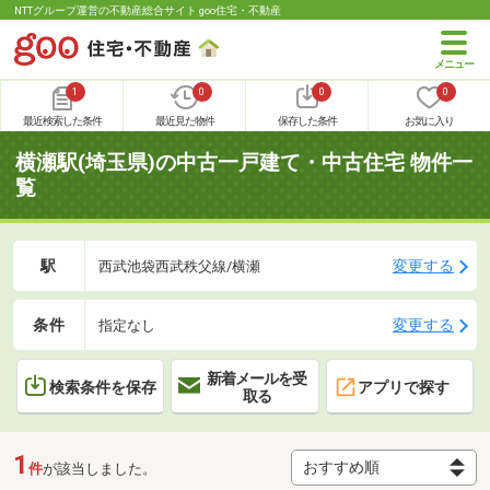
NTTグループ運営の不動産総合サイト goo住宅・不動産
1
0
0
0
最近検索した条件
最近見た物件
保存した条件
お気に入り
横瀬駅(埼玉県)の中古一戸建て・中古住宅 物件一
覧
駅
変更する
西武池袋西武秩父線/横瀬
条件
変更する
指定なし
新着メールを受
検索条件を保存
アプリで探す
取る
1
件
が該当しました。