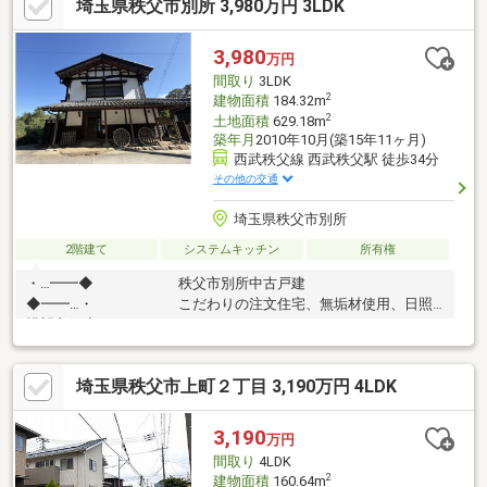
埼玉県秩父市別所 3,980万円 3LDK
す。・お問合せを受けてから即日ご対応をさせていただきま
す。・その他物件情報も多数ございます！お気軽にお問い合わせ
ください。
3,980
万円
間取り
3LDK
2
建物面積
184.32m
2
土地面積
629.18m
築年月
2010年10月(築15年11ヶ月)
西武秩父線 西武秩父駅 徒歩34分
その他の交通
埼玉県秩父市別所
2階建て
システムキッチン
所有権
・…━━◆ 秩父市別所中古戸建
◆━━…・ こだわりの注文住宅、無垢材使用、日照
眺望良好◆おすすめポイント
┗━━━━━━━━━━━━━━━━━━━━ ■土地面積約
629m2、建物約184m2とゆとりがあります。 ■1階2階にそれぞ
埼玉県秩父市上町２丁目 3,190万円 4LDK
れキッチンがあります。 ■フローリングはサクラやケヤキ、コ
クタンなどの無垢材を使用 ■2階リビングには薪ストーブ設置
■広いお庭と縁側がございます。
3,190
万円
間取り
4LDK
2
建物面積
160.64m