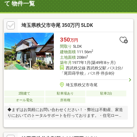
て 物件一覧
埼玉県秩父市寺尾 350万円 5LDK
350
万円
間取り
5LDK
2
建物面積
111.56m
2
土地面積
208m
築年月
1977年1月(築49年8ヶ月)
西武秩父線 西武秩父駅 バス2分/
「尾田蒔学校」バス停 停歩8分
埼玉県秩父市寺尾
2階建て
駐車場あり
駐車2台
オール電化
所有権
◆まずはお気軽にお問い合わせください！・弊社は不動産、家造
りにおいてのトータルサポートを行っております。・住宅ローン
に強く、お客様一人ひとりにあったご提案をさせていただきま
す。・スタッフ一同、誠心誠意ご対応させていただきます！◆経
験知識が豊富なスタッフが在籍！迅速な対応を心掛けておりま