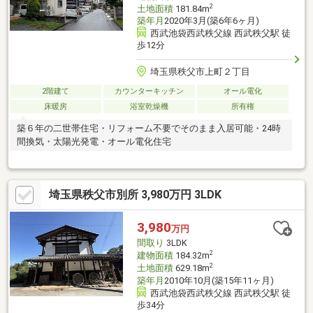
2
土地面積
181.84m
築年月
2020年3月(築6年6ヶ月)
西武池袋西武秩父線 西武秩父駅 徒
歩12分
埼玉県秩父市上町２丁目
2階建て
カウンターキッチン
オール電化
床暖房
浴室乾燥機
所有権
築６年の二世帯住宅・リフォーム不要でそのまま入居可能・24時
間換気・太陽光発電・オール電化住宅
埼玉県秩父市別所 3,980万円 3LDK
3,980
万円
間取り
3LDK
2
建物面積
184.32m
2
土地面積
629.18m
築年月
2010年10月(築15年11ヶ月)
西武池袋西武秩父線 西武秩父駅 徒
歩34分