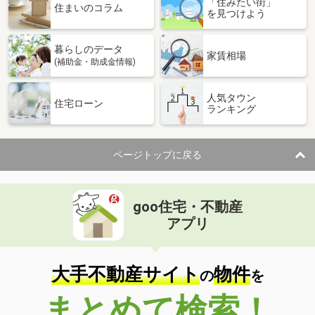
「住みたい街」
住まいのコラム
を見つけよう
暮らしのデータ
家賃相場
(補助金・助成金情報)
人気タウン
住宅ローン
ランキング
ページトップに戻る
goo住宅・不動産
アプリ
大手不動産サイト
物件
の
を
まとめて検索！