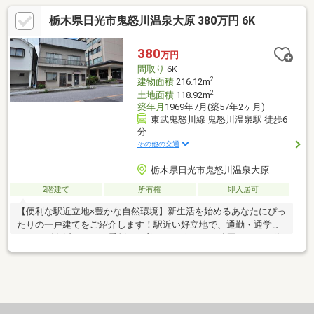
栃木県日光市鬼怒川温泉大原 380万円 6K
380
万円
間取り
6K
2
建物面積
216.12m
2
土地面積
118.92m
築年月
1969年7月(築57年2ヶ月)
東武鬼怒川線 鬼怒川温泉駅 徒歩6
分
その他の交通
栃木県日光市鬼怒川温泉大原
2階建て
所有権
即入居可
【便利な駅近立地×豊かな自然環境】新生活を始めるあなたにぴっ
たりの一戸建てをご紹介します！駅近い好立地で、通勤・通学も
スムーズ☆近くには四季折々の美しさを楽しめる公園があり、休
日にはリフレッシュのひとときを過ごせます。周辺には人気のカ
フェやショップが点在しており、日々の生活に彩りを添えます。
家族のライフスタイルに合わせた間取り設計で、居心地の良さを
追求しました。