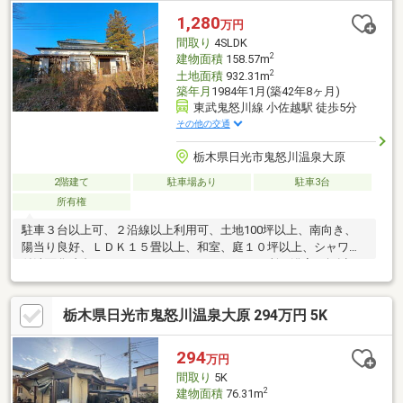
1,280
万円
間取り
4SLDK
2
建物面積
158.57m
2
土地面積
932.31m
築年月
1984年1月(築42年8ヶ月)
東武鬼怒川線 小佐越駅 徒歩5分
その他の交通
栃木県日光市鬼怒川温泉大原
2階建て
駐車場あり
駐車3台
所有権
駐車３台以上可、２沿線以上利用可、土地100坪以上、南向き、
陽当り良好、ＬＤＫ１５畳以上、和室、庭１０坪以上、シャワー
付洗面化粧台、ワイドバルコニー、トイレ２ヶ所、浴室１坪以
上、南面バルコニー、浴室に窓、ウォークインクローゼット
栃木県日光市鬼怒川温泉大原 294万円 5K
294
万円
間取り
5K
2
建物面積
76.31m