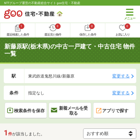
NTTグループ運営の不動産総合サイト goo住宅・不動産
1
0
0
0
最近検索した条件
最近見た物件
保存した条件
お気に入り
新藤原駅(栃木県)の中古一戸建て・中古住宅 物件
一覧
駅
変更する
東武鉄道鬼怒川線/新藤原
条件
変更する
指定なし
新着メールを受
検索条件を保存
アプリで探す
取る
1
件
が該当しました。