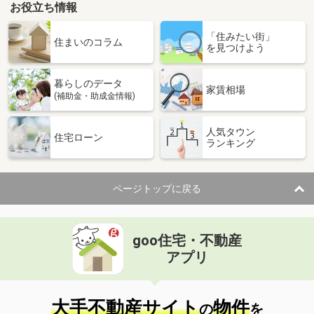
お役立ち情報
「住みたい街」
住まいのコラム
を見つけよう
暮らしのデータ
家賃相場
(補助金・助成金情報)
人気タウン
住宅ローン
ランキング
ページトップに戻る
goo住宅・不動産
アプリ
大手不動産サイト
物件
の
を