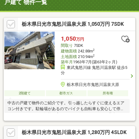
戸建て 物件一覧
栃木県日光市鬼怒川温泉大原 1,050万円 7SDK
1,050
万円
間取り
7SDK
2
建物面積
242.88m
2
土地面積
210.94m
築年月
1963年7月(築63年2ヶ月)
東武鬼怒川線 鬼怒川温泉駅 徒歩5
分
栃木県日光市鬼怒川温泉大原
2階建て
都市ガス
所有権
中古の戸建て物件のご紹介です。引っ越したらすぐに使えるエア
コン付きです。駐輪場があるのでバイクも自転車も安心して停め
ることができます。価格は安くはありませんが、それに見合った
価値のある物件です。
栃木県日光市鬼怒川温泉大原 1,280万円 4SLDK