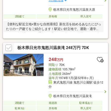
その他の交通
栃木県日光市鬼怒川温泉大原
2階建て
所有権
即入居可
【便利な駅近立地×豊かな自然環境】新生活を始めるあなたにぴっ
たりの一戸建てをご紹介します！駅近い好立地で、通勤・通学も
スムーズ☆近くには四季折々の美しさを楽しめる公園があり、休
日にはリフレッシュのひとときを過ごせます。周辺には人気のカ
フェやショップが点在しており、日々の生活に彩りを添えます。
栃木県日光市鬼怒川温泉滝 248万円 7DK
家族のライフスタイルに合わせた間取り設計で、居心地の良さを
追求しました。
248
万円
間取り
7DK
2
建物面積
105.78m
2
土地面積
263m
築年月
1974年1月(築52年8ヶ月)
東武鬼怒川線 鬼怒川公園駅 徒歩12
分
栃木県日光市鬼怒川温泉滝
2階建て
南道路
駐車場あり
駐車3台
所有権
即入居可