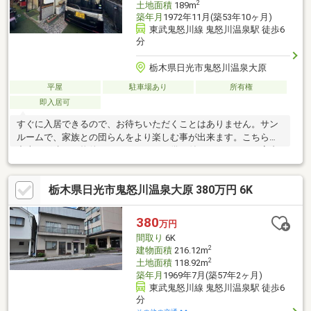
2
土地面積
189m
築年月
1972年11月(築53年10ヶ月)
東武鬼怒川線 鬼怒川温泉駅 徒歩6
分
栃木県日光市鬼怒川温泉大原
平屋
駐車場あり
所有権
即入居可
すぐに入居できるので、お待ちいただくことはありません。サン
ルームで、家族との団らんをより楽しむ事が出来ます。こちらは
中古一戸建ての物件です。エアコンを備え付けているので、室内
環境を快適にすることができますよ。清潔感のある書斎で、今ま
で以上の成果を上げましょう。駐輪場付きの物件はいかがでしょ
栃木県日光市鬼怒川温泉大原 380万円 6K
うか。
380
万円
間取り
6K
2
建物面積
216.12m
2
土地面積
118.92m
築年月
1969年7月(築57年2ヶ月)
東武鬼怒川線 鬼怒川温泉駅 徒歩6
分