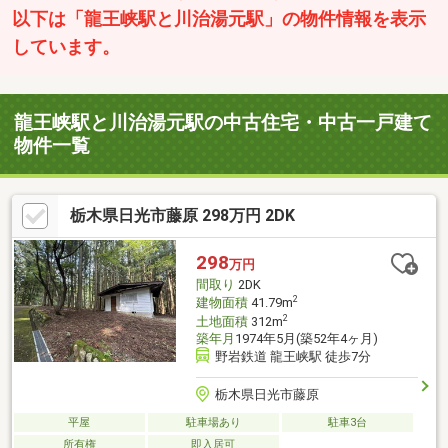
以下は「龍王峡駅と川治湯元駅」の物件情報を表示
しています。
龍王峡駅と川治湯元駅の中古住宅・中古一戸建て
物件一覧
栃木県日光市藤原 298万円 2DK
298
万円
間取り
2DK
2
建物面積
41.79m
2
土地面積
312m
築年月
1974年5月(築52年4ヶ月)
野岩鉄道 龍王峡駅 徒歩7分
栃木県日光市藤原
平屋
駐車場あり
駐車3台
所有権
即入居可