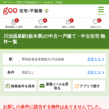
NTTグループ運営の不動産総合サイト goo住宅・不動産
1
0
0
0
最近検索した条件
最近見た物件
保存した条件
お気に入り
川治温泉駅(栃木県)の中古一戸建て・中古住宅 物
件一覧
駅
変更する
野岩鉄道会津鬼怒川/川治温泉
条件
変更する
指定なし
新着メールを受
検索条件を保存
アプリで探す
取る
お探しの条件に該当する物件はありませんでした。