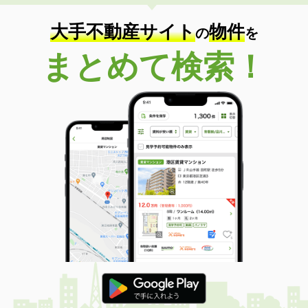
大手不動産サイト
物件
の
を
まとめて検索！