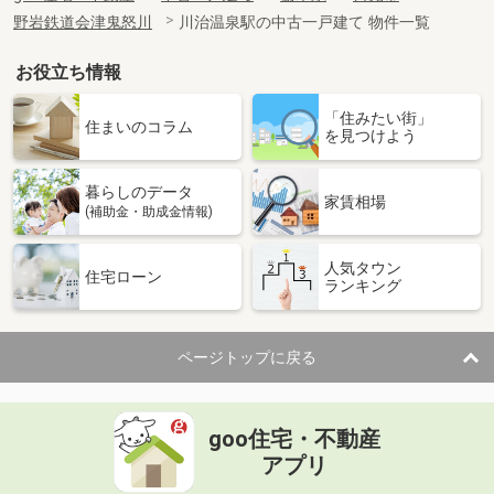
野岩鉄道会津鬼怒川
川治温泉駅の中古一戸建て 物件一覧
お役立ち情報
「住みたい街」
住まいのコラム
を見つけよう
暮らしのデータ
家賃相場
(補助金・助成金情報)
人気タウン
住宅ローン
ランキング
ページトップに戻る
goo住宅・不動産
アプリ