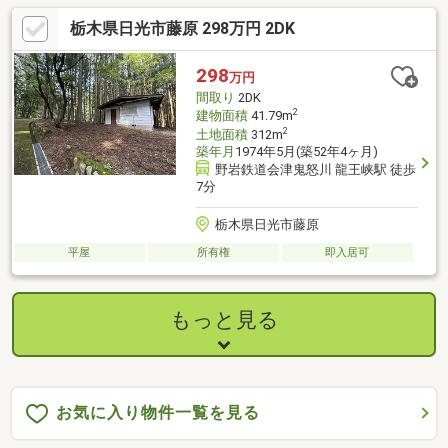
たりの一戸建てです。
栃木県日光市藤原 298万円 2DK
298
万円
間取り
2DK
2
建物面積
41.79m
2
土地面積
312m
築年月
1974年5月(築52年4ヶ月)
野岩鉄道会津鬼怒川 龍王峡駅 徒歩
7分
栃木県日光市藤原
平屋
所有権
即入居可
もっと見る
お気に入り物件一覧を見る