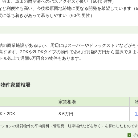
羽田、成田の両空港へのバスアクセスが良い（60代 男性）
など利便性も高い、今後松原団地跡地に更なる開発を希望しています（5
に落ち着きがあって暮らしやすい（60代 男性）
結の商業施設があるほか、周辺にはスーパーやドラッグストアなどがそ
高すぎず、2DKや2LDKタイプの物件であれば月額8万円から選択でき
ートル以上で月額6万円台の物件もあります。
け物件家賃相場
家賃相場
2K・2DK
8.6万円
マンションの賃貸物件の平均賃料（管理費・駐車場代などを除く）を算出したもので
そ