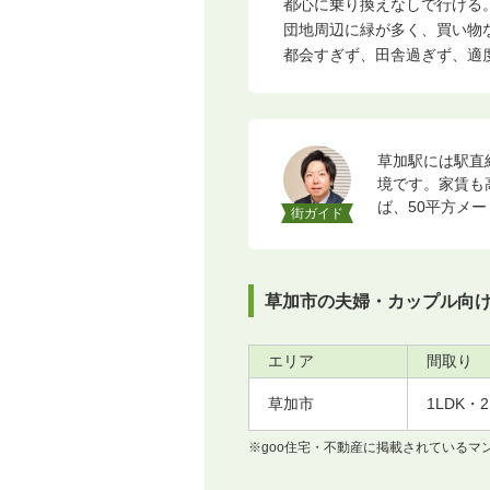
都心に乗り換えなしで行ける。
団地周辺に緑が多く、買い物
都会すぎず、田舎過ぎず、適度
草加駅には駅直
境です。家賃も
ば、50平方メ
街ガイド
草加市の夫婦・カップル向
エリア
間取り
草加市
1LDK・
※goo住宅・不動産に掲載されている