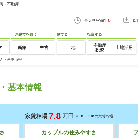
住宅・不動産
0
最近見た物件
保
一戸建てを買う
建てる
投資する
不動産
古
新築
中古
土地
土地活用
投資
さ・基本情報
・基本情報
7.8
万円
家賃相場
※1K・1DKの家賃相場
さ
カップルの住みやすさ