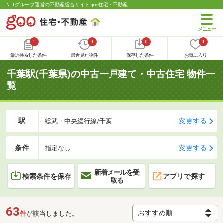
NTTグループ運営の不動産総合サイト goo住宅・不動産
1
0
0
0
最近検索した条件
最近見た物件
保存した条件
お気に入り
千葉駅(千葉県)の中古一戸建て・中古住宅 物件一
覧
駅
変更する
総武・中央緩行線/千葉
条件
変更する
指定なし
新着メールを受
検索条件を保存
アプリで探す
取る
63
件
が該当しました。