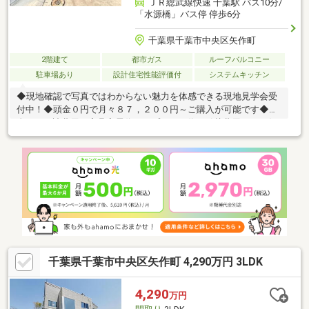
ＪＲ総武線快速 千葉駅 バス10分/
「水源橋」バス停 停歩6分
千葉県千葉市中央区矢作町
2階建て
都市ガス
ルーフバルコニー
駐車場あり
設計住宅性能評価付
システムキッチン
◆現地確認で写真ではわからない魅力を体感できる現地見学会受
付中！◆頭金０円で月々８７，２００円～ご購入が可能です◆頭
金０円・諸費用・家具家電代・オプション代・引越費用までお任
せ下さい！◆３LDK＋駐車スペースがございます♪◆ＪＲ総武本線
『千葉駅』までバス１０分で通勤も便利です♪◆星久喜小学校・
星久喜中学校です♪◆ランドロームまで徒歩１１分でお買い物が
便利です♪◆ご家族が集うLDKは広々２０帖ございます♪◆シュー
ズインクローク・パントリー・カップボード・食器洗浄乾燥機な
ど充実仕様です♪～住宅ローンに強い！無料相談会開催中～■頭
金・諸費用がない■オートローンや他に借入がある
千葉県千葉市中央区矢作町 4,290万円 3LDK
4,290
万円