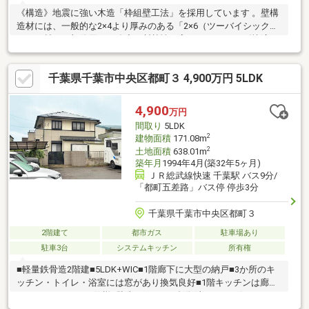
《構造》地震に強い木造「枠組壁工法」を採用しています 。壁構
造材には、一般的な2×4より厚みのある「2×6（ツーバイシック
ス）」材を一部使用し、強度と断熱性を高めています 。《快適な
室内環境》家中の温度を一定に保つ全館冷房システム「アネー
ロ」を搭載しています。窓には遮熱・断熱性に優れた「Low-E複
千葉県千葉市中央区都町３ 4,900万円 5LDK
層ガラス」の樹脂複合サッシを採用しています。高性能グラスウ
ールにより、高い断熱性能を実現しています。《輸入住宅ならで
はのデザインと設備》タカラスタンダード製のハイグレードキッ
4,900
万円
チンや、換気乾燥機付きの広々としたバスルームなど、設備仕様
間取り
5LDK
も充実しています 。
2
建物面積
171.08m
2
土地面積
638.01m
築年月
1994年4月(築32年5ヶ月)
ＪＲ総武線快速 千葉駅 バス9分/
「都町五差路」バス停 停歩3分
千葉県千葉市中央区都町３
2階建て
都市ガス
駐車場あり
駐車3台
システムキッチン
所有権
■軽量鉄骨造2階建■5LDK+WIC■1階廊下に大型の納戸■3か所のキ
ッチン・トイレ・浴室には窓があり換気良好■1階キッチンは廊下
にもつながる2WAY仕様■駐車スペース5台分(車種による)