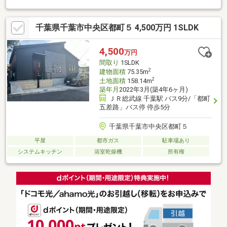
千葉県千葉市中央区都町５ 4,500万円 1SLDK
4,500
万円
間取り
1SLDK
2
建物面積
75.35m
2
土地面積
158.14m
築年月
2022年3月(築4年6ヶ月)
ＪＲ総武線 千葉駅 バス9分/「都町
五差路」バス停 停歩5分
千葉県千葉市中央区都町５
平屋
都市ガス
駐車場あり
システムキッチン
浴室乾燥機
所有権