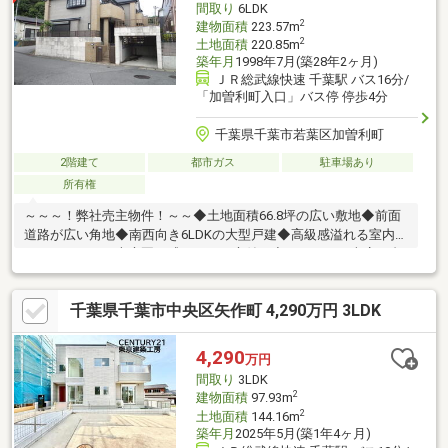
間取り
6LDK
リーニング
2
建物面積
223.57m
2
土地面積
220.85m
築年月
1998年7月(築28年2ヶ月)
ＪＲ総武線快速 千葉駅 バス16分/
「加曽利町入口」バス停 停歩4分
千葉県千葉市若葉区加曽利町
2階建て
都市ガス
駐車場あり
所有権
～～～！弊社売主物件！～～◆土地面積66.8坪の広い敷地◆前面
道路が広い角地◆南西向き6LDKの大型戸建◆高級感溢れる室内と
ちょっとした日本庭園を感じれるお庭付き◆シャッター車庫１台
駐車可 〇スーパーやコンビニ、ドラッグストアが近く便利な立
地〇加曽利中学校徒歩6分高級感溢れるお家を是非一度ご覧くださ
千葉県千葉市中央区矢作町 4,290万円 3LDK
い(●´ω｀●)※境界非明示
4,290
万円
間取り
3LDK
2
建物面積
97.93m
2
土地面積
144.16m
築年月
2025年5月(築1年4ヶ月)