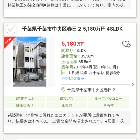
林業施工の注文住宅■建物は非常にしっかりしており、室内の状
態も大変キレイです【こんな方におすすめ】・古民家のような落
ち着いた雰囲気がお好きな方・リノベーション前提で物件をお探
しの方・子育てが一段落！静かな環境でゆったり暮らしたい方・
千葉県千葉市中央区春日２ 5,180万円 4SLDK
建物使用後、将来の資産活用に回したい方
5,180
万円
間取り
4SLDK
2
建物面積
105.56m
2
土地面積
65.5m
築年月
2015年4月(築11年5ヶ月)
ＪＲ総武線 西千葉駅 徒歩3分
その他の交通
千葉県千葉市中央区春日２
3階建て以上
都市ガス
ルーフバルコニー
駐車場あり
床暖房
所有権
●吸湿性・消臭性に優れたエコカラットが要所に設置されてお
り、快適さはもちろん、上質な空間も演出されます。●居室・収
納部屋の数が豊富なため、お子様の成長や、将来のライフプラン
の変更にも柔軟に対応することが可能です！●居室等の窓は二重
窓になっており、騒音対策も念入りにされている点も大きな魅力