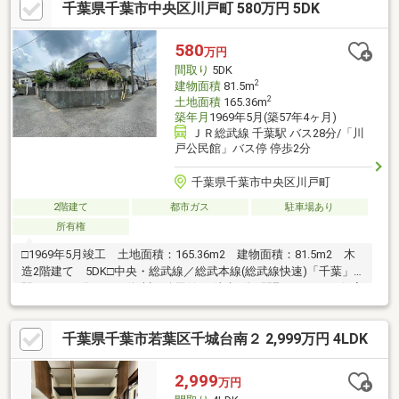
千葉県千葉市中央区川戸町 580万円 5DK
ため、外からの視線などを気にせず過ごせます。■全居室8帖以上
のゆとりある広さ！■約18.0帖の倉庫のほか、WIC×2や物入など豊
富な収納も魅力です。 倉庫は作業スペースなど、多目的スペー
580
万円
スとしても◎■周辺環境・仁戸名小学校まで徒歩8分(約600m)・ミ
間取り
5DK
ニストップ千葉仁戸名店まで徒歩3分(約250m)
2
建物面積
81.5m
2
土地面積
165.36m
築年月
1969年5月(築57年4ヶ月)
ＪＲ総武線 千葉駅 バス28分/「川
戸公民館」バス停 停歩2分
千葉県千葉市中央区川戸町
2階建て
都市ガス
駐車場あり
所有権
□1969年5月竣工 土地面積：165.36m2 建物面積：81.5m2 木
造2階建て 5DK□中央・総武線／総武本線(総武線快速)「千葉」
駅 バス28分（バス停:川戸公民館） 徒歩2分□間取り：5DK 個室
をしっかり確保しつつ、 共有スペースもしっかり取られていま
す□用途地域：第一種低層住居専用地域□浴室・トイレに窓あり
千葉県千葉市若葉区千城台南２ 2,999万円 4LDK
自然換気ができ、湿気やニオイがこもりにくく、 清潔な空間を
保ちやすい仕様です
2,999
万円