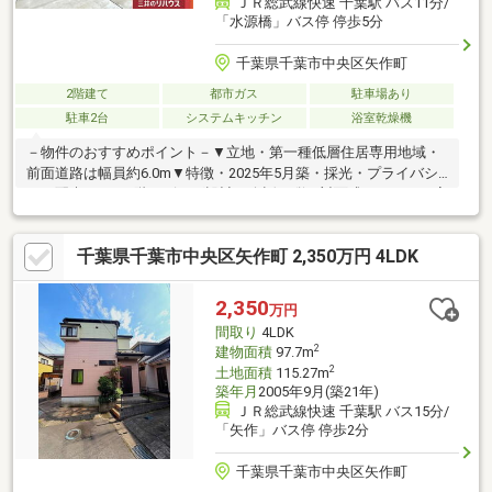
ＪＲ総武線快速 千葉駅 バス11分/
「水源橋」バス停 停歩5分
千葉県千葉市中央区矢作町
2階建て
都市ガス
駐車場あり
駐車2台
システムキッチン
浴室乾燥機
－物件のおすすめポイント－▼立地・第一種低層住居専用地域・
前面道路は幅員約6.0m▼特徴・2025年5月築・採光・プライバシ
ーに配慮された2階リビング設計・会話が弾む対面式キッチン・室
内干しできるランドリースペース有・2階に水回りを集約配置・
WIC・SIC・パントリー等、収納豊富・駐車2台可(車種による)・即
千葉県千葉市中央区矢作町 2,350万円 4LDK
引渡し可(残金精算後)▼設備・食洗機／浄水器・浴室暖房乾燥
機・TVモニタ付インターホン※ゴミ置き場面積3.49平米(持分13分
の1)■ ご希望の住まい探しをお手伝いします ━━━━━・・・物
2,350
万円
件の詳細・ご相談はお気軽にお問い合わせください。
間取り
4LDK
2
建物面積
97.7m
2
土地面積
115.27m
築年月
2005年9月(築21年)
ＪＲ総武線快速 千葉駅 バス15分/
「矢作」バス停 停歩2分
千葉県千葉市中央区矢作町