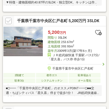
▼特徴・建物面積約43.87坪の5LDK・独立型DK、キッチンは作業
効率の良いL字型・各階に6帖以上の和室有、1階は2WAY仕様で床
の間・広縁付・随所に収納を確保・枯山水の意匠が施された坪
庭・駐車1台可(車種による)▼2023年10月～2024年2月内外装リフ
千葉県千葉市中央区仁戸名町 5,200万円 3SLDK
ォーム済【交換】キッチンシンク・水栓、レンジフード、シャッ
ター 等【張替】フローリング、クロス 等【その他】外壁塗装、屋
根一部修繕 他■ ご希望の住まい探しをお手伝いします
5,200
万円
━━━━━・・・物件の詳細・ご相談はお気軽にお問い合わせく
間取り
3SLDK
ださい。
2
建物面積
253.67m
2
土地面積
393.93m
築年月
2009年3月(築17年6ヶ月)
ＪＲ総武線快速 千葉駅 バス27分/
「星久喜」バス停 停歩1分
千葉県千葉市中央区仁戸名町
2階建て
都市ガス
駐車場あり
駐車3台
システムキッチン
オール電化
■□━━「千葉市中央区仁戸名町」のオススメPOINT━━□■■交
通・ちばシティバス「星久喜」停まで徒歩1分！ JR総武快速線
「千葉」駅へアクセス可能。■敷地面積約119.16坪！軽量鉄骨造2
階建住宅。■ビルトインガレージに3台、カースペースに3台の合
計6台駐車可能(車種による)。■居住スペースは2階に配されている