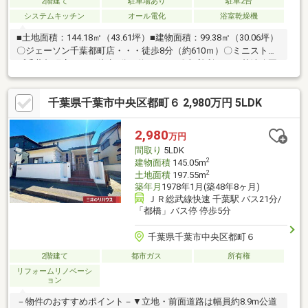
2階建て
駐車場あり
駐車2台
システムキッチン
オール電化
浴室乾燥機
■土地面積：144.18㎡（43.61坪）■建物面積：99.38㎡（30.06坪）
〇ジェーソン千葉都町店・・・徒歩8分（約610ｍ）〇ミニストッ
プ千葉都町店・・・徒歩5分（約330ｍ）〇加曽利じゅん菜池公園
丘遊具広場・・・徒歩3分（約230ｍ）〇千葉市立都小学校・・・
徒歩13分（約1010ｍ）〇千葉市立加曽利中学校・・・徒歩7分
千葉県千葉市中央区都町６ 2,980万円 5LDK
（約490ｍ）その他法令上の制限：がけ条例
2,980
万円
間取り
5LDK
2
建物面積
145.05m
2
土地面積
197.55m
築年月
1978年1月(築48年8ヶ月)
ＪＲ総武線快速 千葉駅 バス21分/
「都橋」バス停 停歩5分
千葉県千葉市中央区都町６
2階建て
都市ガス
所有権
リフォームリノベーシ
ョン
－物件のおすすめポイント－▼立地・前面道路は幅員約8.9m公道