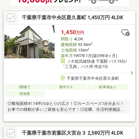
千葉県千葉市中央区星久喜町 1,450万円 4LDK
1,450
万円
間取り
4LDK
2
建物面積
93.56m
2
土地面積
136m
築年月
1997年1月(築29年8ヶ月)
ＪＲ総武線快速 千葉駅 バス15分/
「三叉路」バス停 停歩7分
千葉県千葉市中央区星久喜町
2階建て
都市ガス
駐車場あり
所有権
◎敷地面積41.14坪のゆとりの広さ！◎カースペース1台分あり！
お車での移動が多いご家族も安心です！◎近隣、生活利便施設が
充実！快適な生活が過ごせる住環境が魅力です！◎ご家族みんな
がゆったりくつろげる広々リビング！◎居室は全部屋6帖以上のゆ
ったりくつろぎ空間！◎全居室2面採光！陽当り・通風に恵まれて
千葉県千葉市若葉区大宮台３ 2,580万円 4LDK
います！◎柔らかい和室付きの物件！和の空間を感じることので
きる落ち着きある一部屋です！◎明るく解放感のある「吹抜」の