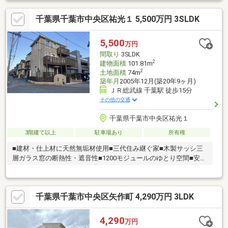
千葉県千葉市中央区祐光１ 5,500万円 3SLDK
5,500
万円
間取り
3SLDK
2
建物面積
101.81m
2
土地面積
74m
築年月
2005年12月(築20年9ヶ月)
ＪＲ総武線 千葉駅 徒歩15分
その他の交通
千葉県千葉市中央区祐光１
3階建て以上
駐車場あり
所有権
■建材・仕上材に天然無垢材使用■三代住み継ぐ家■木製サッシ三
層ガラス窓の断熱性・遮音性■1200モジュールのゆとり空間■安心
のヒュースドクトル50（引継ぎ）（スウェーデンハウスによる50
年無料定期健診システム） ■24時間熱交換型換気システム■高気
密・高断熱・計画換気 ■優れた耐震性能■高い防犯性能■火災に強
千葉県千葉市中央区矢作町 4,290万円 3LDK
い防火性能■強力な台風にも負けない耐風・耐水性能
4,290
万円