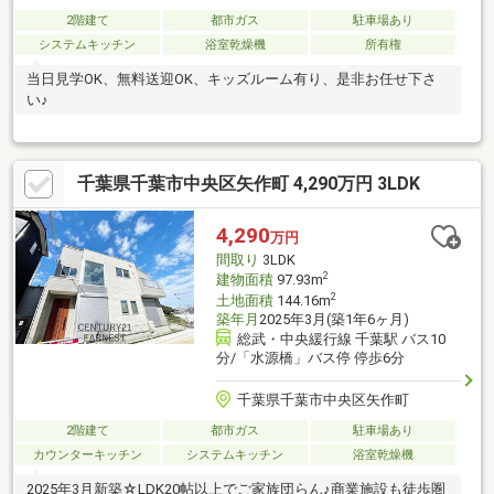
2階建て
都市ガス
駐車場あり
システムキッチン
浴室乾燥機
所有権
当日見学OK、無料送迎OK、キッズルーム有り、是非お任せ下さ
い♪
千葉県千葉市中央区矢作町 4,290万円 3LDK
4,290
万円
間取り
3LDK
2
建物面積
97.93m
2
土地面積
144.16m
築年月
2025年3月(築1年6ヶ月)
総武・中央緩行線 千葉駅 バス10
分/「水源橋」バス停 停歩6分
千葉県千葉市中央区矢作町
2階建て
都市ガス
駐車場あり
カウンターキッチン
システムキッチン
浴室乾燥機
2025年3月新築☆LDK20帖以上でご家族団らん♪商業施設も徒歩圏