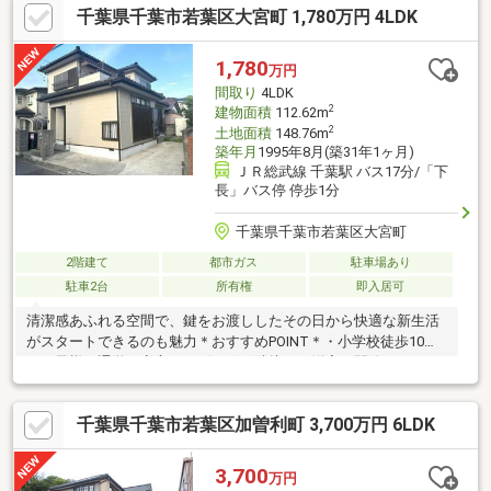
千葉県千葉市若葉区大宮町 1,780万円 4LDK
です。●約１１．５４平米の開放感に溢れたルーフバルコニーで
は、洗濯物を干すことはもちろん、BBQ等もお楽しみいただけま
す。●様々な用途に使用可能な小屋裏収納では、テレワーク・仮
1,780
万円
眠等、自由な楽しみ方を選択いただけます！●駐車スペースには
間取り
4LDK
カーポートが設置されており、愛車が雨に濡れる心配もございま
2
建物面積
112.62m
せん。
2
土地面積
148.76m
築年月
1995年8月(築31年1ヶ月)
ＪＲ総武線 千葉駅 バス17分/「下
長」バス停 停歩1分
千葉県千葉市若葉区大宮町
2階建て
都市ガス
駐車場あり
駐車2台
所有権
即入居可
清潔感あふれる空間で、鍵をお渡ししたその日から快適な新生活
がスタートできるのも魅力＊おすすめPOINT＊・小学校徒歩10分
でお子様の通学も安心・リビングと隣接する洋室を開放すると
広々した空間へ・キッチンは独立しており、リビングへの匂いな
ども軽減のびのびと子育てをしたいファミリー層から落ち着いた
千葉県千葉市若葉区加曽利町 3,700万円 6LDK
環境で暮らしたい方まで幅広くおすすめできるお家・・リフォー
ム内容・・■外壁塗装・ベランダ防水■一部建具交換■玄関ドア交
換■クロス・CF 張替■障子張替■畳表替■キッチン水栓交換■ユニッ
3,700
万円
トバス交換■洗面化粧台交換■トイレ交換■白蟻防除工事■ハウスク