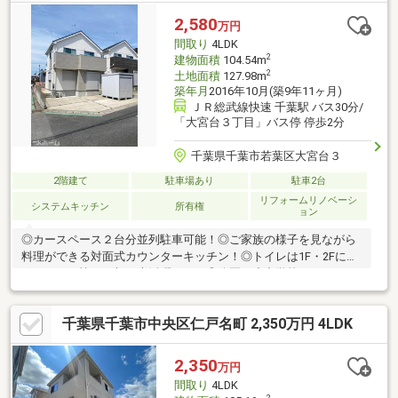
玄関！一年中心地よい光が差し込みます！◎お庭付き！ガーデニ
2,580
万円
ングや家庭菜園などが楽しめますね！
間取り
4LDK
2
建物面積
104.54m
2
土地面積
127.98m
築年月
2016年10月(築9年11ヶ月)
ＪＲ総武線快速 千葉駅 バス30分/
「大宮台３丁目」バス停 停歩2分
千葉県千葉市若葉区大宮台３
2階建て
駐車場あり
駐車2台
リフォームリノベーシ
システムキッチン
所有権
ョン
◎カースペース２台分並列駐車可能！◎ご家族の様子を見ながら
料理ができる対面式カウンターキッチン！◎トイレは1F・2Fにご
ざいます。忙しい朝も大活躍です！◎公園や小中学校・スーパー
など徒歩圏内にそろう子育て家族におすすめの立地！◎建物面積
104.54平米の４LDKの間取り！
千葉県千葉市中央区仁戸名町 2,350万円 4LDK
2,350
万円
間取り
4LDK