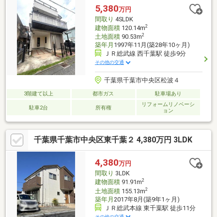
売却物件、相続物件、財産管理物件、法人又は法人役員所有物件
5,380
万円
などなかなか物件が見つからない方は 関連リンク欄 から「友の
間取り
4SLDK
会」」へご登録下さい。
2
建物面積
120.14m
2
土地面積
90.53m
築年月
1997年11月(築28年10ヶ月)
ＪＲ総武線 西千葉駅 徒歩9分
その他の交通
千葉県千葉市中央区松波４
3階建て以上
都市ガス
駐車場あり
リフォームリノベーシ
駐車2台
所有権
ョン
千葉県千葉市中央区東千葉２ 4,380万円 3LDK
4,380
万円
間取り
3LDK
2
建物面積
91.91m
2
土地面積
155.13m
築年月
2017年8月(築9年1ヶ月)
ＪＲ総武本線 東千葉駅 徒歩11分
その他の交通