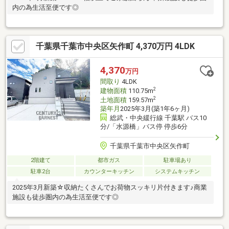
内の為生活至便です◎
千葉県千葉市中央区矢作町 4,370万円 4LDK
4,370
万円
間取り
4LDK
2
建物面積
110.75m
2
土地面積
159.57m
築年月
2025年3月(築1年6ヶ月)
総武・中央緩行線 千葉駅 バス10
分/「水源橋」バス停 停歩6分
千葉県千葉市中央区矢作町
2階建て
都市ガス
駐車場あり
駐車2台
カウンターキッチン
システムキッチン
2025年3月新築☆収納たくさんでお荷物スッキリ片付きます♪商業
施設も徒歩圏内の為生活至便です◎