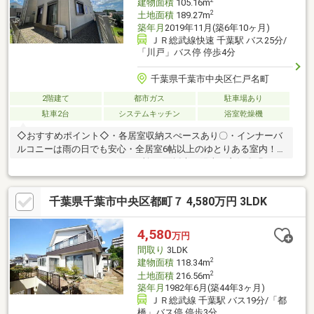
2
建物面積
105.16m
2
土地面積
189.27m
築年月
2019年11月(築6年10ヶ月)
ＪＲ総武線快速 千葉駅 バス25分/
「川戸」バス停 停歩4分
千葉県千葉市中央区仁戸名町
2階建て
都市ガス
駐車場あり
駐車2台
システムキッチン
浴室乾燥機
◇おすすめポイント◇・各居室収納スぺースあり〇・インナーバ
ルコニーは雨の日でも安心・全居室6帖以上のゆとりある室内！・
ウォークインクローゼット2か所・2面採光で陽当り良好〇明るい
室内♪・リビング16帖で広々ゆとりがあります・カウンターキッ
チンでリビングを見渡す事ができるので、小さなお子様がいても
千葉県千葉市中央区都町７ 4,580万円 3LDK
安心です〇※別途間知ブロック面積約48.58平米も含む189.27平米
の売買となります。〇●ご案内方法●〇ご来店できないお客様はご
指定場所での待ち合わせからのご案内も可能です（無料送迎）
4,580
万円
間取り
3LDK
2
建物面積
118.34m
2
土地面積
216.56m
築年月
1982年6月(築44年3ヶ月)
ＪＲ総武線 千葉駅 バス19分/「都
橋」バス停 停歩3分