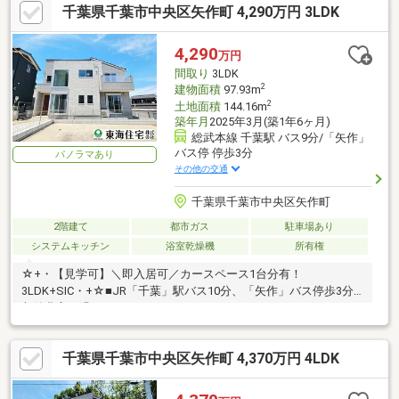
千葉県千葉市中央区矢作町 4,290万円 3LDK
4,290
万円
間取り
3LDK
2
建物面積
97.93m
2
土地面積
144.16m
築年月
2025年3月(築1年6ヶ月)
総武本線 千葉駅 バス9分/「矢作」
バス停 停歩3分
パノラマあり
その他の交通
千葉県千葉市中央区矢作町
2階建て
都市ガス
駐車場あり
システムキッチン
浴室乾燥機
所有権
☆+・【見学可】＼即入居可／カースペース1台分有！
3LDK+SIC・+☆■JR「千葉」駅バス10分、「矢作」バス停歩3分■
収納豊富で過ごしやすい3LDK+SIC！
千葉県千葉市中央区矢作町 4,370万円 4LDK