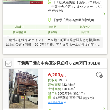
ＪＲ総武線快速 千葉駅 バス28分/
「千葉中央メディカルセンター」バス
停 停歩7分
千葉県千葉市若葉区加曽利町
2階建て
南道路
都市ガス
駐車場あり
駐車3台
所有権
－物件のおすすめポイント－▼立地・前面道路は双方とも幅員8m
以上の公道▼特徴・2017年1月築、アキュラホームの注文住宅・
2025年7月 外壁塗装 2025年10月 ガレージシャッター交換・
南×東の角地・前面道路幅員 南側約8.1ｍ、東側約8.5ｍ・全居室6
帖以上・2面採光設計・LD横に小上がりのタタミコーナー有・ご
千葉県千葉市中央区汐見丘町 6,200万円 3SLDK
家族の交流が増えるリビング階段・作業動線が短いL字型キッチ
ン・南向きのインナーバルコニー・カースペース3台分の他、シャ
ッター付ガレージ有(車種による)▼設備・太陽光発電システム※都
6,200
万円
市計画法第29条の開発区域内のため建築物の(再)建築可
間取り
3SLDK
2
建物面積
122.48m
2
土地面積
170.15m
築年月
2002年9月(築24年)
京成千葉線 西登戸駅 徒歩6分
その他の交通