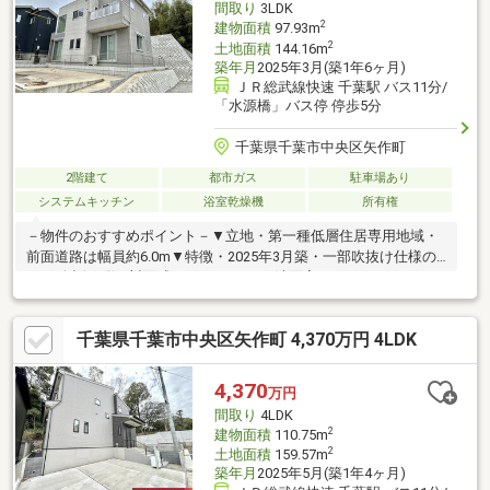
間取り
3LDK
2
建物面積
97.93m
2
土地面積
144.16m
築年月
2025年3月(築1年6ヶ月)
ＪＲ総武線快速 千葉駅 バス11分/
「水源橋」バス停 停歩5分
千葉県千葉市中央区矢作町
2階建て
都市ガス
駐車場あり
システムキッチン
浴室乾燥機
所有権
－物件のおすすめポイント－▼立地・第一種低層住居専用地域・
前面道路は幅員約6.0m▼特徴・2025年3月築・一部吹抜け仕様の
LD・会話が弾む対面式キッチン・LD・洗面室・ランドリースペー
スは回遊性のある設計・顔を合わせやすいリビング階段・パント
リー・SC等の収納付・駐車場有(車種による)・即引渡し可能(残金
千葉県千葉市中央区矢作町 4,370万円 4LDK
精算後)▼設備・複層ガラス・食洗機／浄水器付水栓・浴室暖房乾
燥機・TVモニタ付インターホン※ゴミ置き場面積3.49平米(持分13
分の1)■ ご希望の住まい探しをお手伝いします ━━━━━・・・
4,370
万円
物件の詳細・ご相談はお気軽にお問い合わせください。
間取り
4LDK
2
建物面積
110.75m
2
土地面積
159.57m
築年月
2025年5月(築1年4ヶ月)