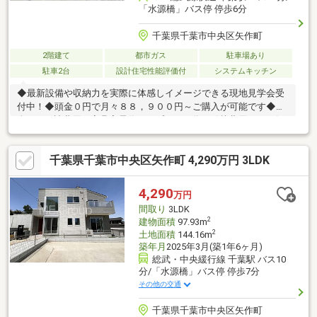
「水源橋」バス停 停歩6分
千葉県千葉市中央区矢作町
2階建て
都市ガス
駐車場あり
駐車2台
設計住宅性能評価付
システムキッチン
◆最新設備や収納力を実際に体感しイメージできる現地見学会受
付中！◆頭金０円で月々８８，９００円～ご購入が可能です◆頭
金０円・諸費用・家具家電代・オプション代・引越費用までお任
せ下さい！◆４LDK＋駐車スペース並列２台分ございます♪◆ＪＲ
総武本線『千葉駅』までバス１０分で通勤も便利です♪◆星久喜
千葉県千葉市中央区矢作町 4,290万円 3LDK
小学校・星久喜中学校です♪◆ランドロームまで徒歩１１分でお
買い物が便利です♪◆家族が集うLDKは１８帖ございます♪◆シュ
ーズインクローク・パントリー・カップボード・食器洗浄乾燥機
4,290
万円
など充実の仕様♪～住宅ローンに強い！無料相談会開催中～■頭
間取り
3LDK
金・諸費用がない■オートローンや他に借入がある
2
建物面積
97.93m
2
土地面積
144.16m
築年月
2025年3月(築1年6ヶ月)
総武・中央緩行線 千葉駅 バス10
分/「水源橋」バス停 停歩7分
その他の交通
千葉県千葉市中央区矢作町