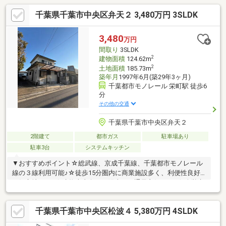
千葉県千葉市中央区弁天２ 3,480万円 3SLDK
3,480
万円
間取り
3SLDK
2
建物面積
124.62m
2
土地面積
185.73m
築年月
1997年6月(築29年3ヶ月)
千葉都市モノレール 栄町駅 徒歩6
分
その他の交通
千葉県千葉市中央区弁天２
2階建て
都市ガス
駐車場あり
駐車3台
システムキッチン
▼おすすめポイント☆総武線、京成千葉線、千葉都市モノレール
線の３線利用可能♪☆徒歩15分圏内に商業施設多く、利便性良好
な好立地です♪☆建物南東向きで陽当り・通風良好です♪☆公営水
道、本下水、都市ガス♪■更新日現在近隣情報177件あり【公開物
件以外に独自情報ルートによる物件情報多数あり】当社は一般不
千葉県千葉市中央区松波４ 5,380万円 4SLDK
動産業者と異なる非公開情報も取り扱っています。金融機関、弁
護士、司法書士、所属NPO団体、地元企業等情報提供による任意