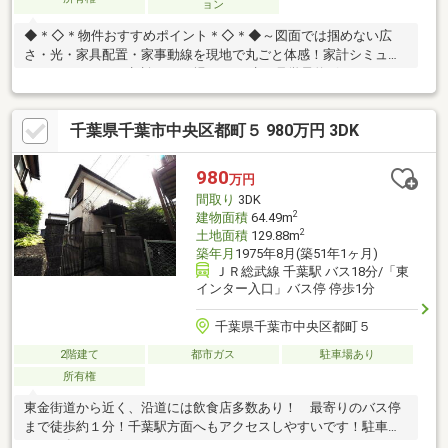
ョン
◆＊◇＊物件おすすめポイント＊◇＊◆～図面では掴めない広
さ・光・家具配置・家事動線を現地で丸ごと体感！家計シミュレ
ーションやローン相談もその場でOK。赤い見学予約ボタンよりス
ムーズに来場予約～♪◆リフォーム完了しました！いつでも見学
可能♪◇2路線2駅徒歩利用可能！◆徒歩圏内に施設充実の好立地
千葉県千葉市中央区都町５ 980万円 3DK
♪◇収納充実！小屋裏収納付き♪◆いろいろなご希望がございまし
たら、お客様のご要望をどしどしお聞かせください♪弊社の専門ス
タッフがお答えいたします♪『売ったり買ったり・住宅ローンのご
980
万円
相談・地域の情報等・不動産に関すること』は、不動産のプロフ
間取り
3DK
ェッショナル・センチュリー21千葉リアルティーへ！
2
建物面積
64.49m
2
土地面積
129.88m
築年月
1975年8月(築51年1ヶ月)
ＪＲ総武線 千葉駅 バス18分/「東
インター入口」バス停 停歩1分
千葉県千葉市中央区都町５
2階建て
都市ガス
駐車場あり
所有権
東金街道から近く、沿道には飲食店多数あり！ 最寄りのバス停
まで徒歩約１分！千葉駅方面へもアクセスしやすいです！駐車ス
ペース有り！