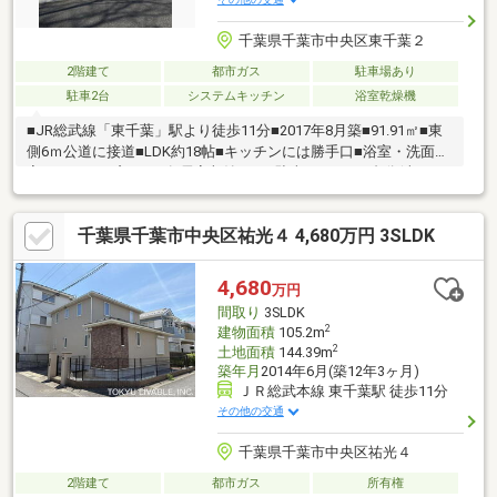
千葉県千葉市中央区東千葉２
2階建て
都市ガス
駐車場あり
駐車2台
システムキッチン
浴室乾燥機
■JR総武線「東千葉」駅より徒歩11分■2017年8月築■91.91㎡■東
側6ｍ公道に接道■LDK約18帖■キッチンには勝手口■浴室・洗面
室・トイレに窓あり■各居室収納あり■駐車スペース2台分(車種に
よる)
千葉県千葉市中央区祐光４ 4,680万円 3SLDK
4,680
万円
間取り
3SLDK
2
建物面積
105.2m
2
土地面積
144.39m
築年月
2014年6月(築12年3ヶ月)
ＪＲ総武本線 東千葉駅 徒歩11分
その他の交通
千葉県千葉市中央区祐光４
2階建て
都市ガス
所有権