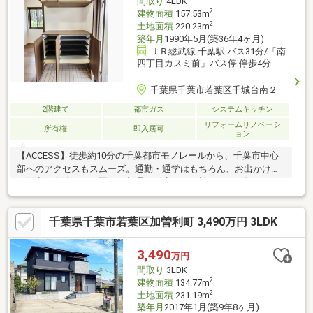
間取り
4LDK
2
建物面積
157.53m
2
土地面積
220.23m
築年月
1990年5月(築36年4ヶ月)
ＪＲ総武線 千葉駅 バス31分/「南
四丁目カスミ前」バス停 停歩4分
千葉県千葉市若葉区千城台南２
2階建て
都市ガス
システムキッチン
リフォームリノベーシ
所有権
即入居可
ョン
【ACCESS】徒歩約10分の千葉都市モノレールから、千葉市中心
部へのアクセスもスムーズ。通勤・通学はもちろん、お出かけに
も便利な立地です。駅まで無理なく歩ける距離だから、毎日の移
動も快適にこなせます。【LOCATION】周辺にはスーパーやドラ
ッグストア、コンビニ、公園、教育施設など、暮らしに欠かせな
千葉県千葉市若葉区加曽利町 3,490万円 3LDK
い生活利便施設が充実。落ち着いた住宅街が広がり、子育て世帯
からシニア世帯まで幅広い世代が安心して暮らせる住環境が整っ
ています。【LIFE】便利な立地と穏やかな街並みを兼ね備えたロ
3,490
万円
ケーション。毎日のお買い物や通学、公園での遊びなど、家族の
間取り
3LDK
暮らしを身近で支えてくれる環境が揃っています。
2
建物面積
134.77m
2
土地面積
231.19m
築年月
2017年1月(築9年8ヶ月)