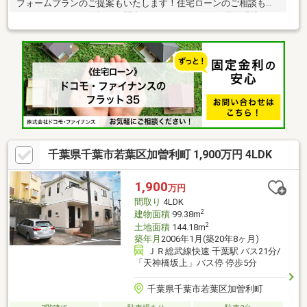
フォームプランのご提案もいたします！住宅ローンのご相談も承
っております！お気軽にお問合せくださいませ☆□■周辺環境■□セ
ブン-イレブン 千葉青葉町店／徒歩約10分／約800ｍオリンピック
千葉東店／徒歩約8分／約600ｍドラッグセイムス 星久喜店／徒歩
約10分／約750ｍ千葉市立青葉病院／徒歩約9分／約650ｍねだ公
園／徒歩約1分／約73ｍ□■交通■□総武線「千葉」駅、バスで約15
分総武線「千葉」駅、車で約12分京成バス「矢作台」停 徒歩約
5分京成電鉄千原線「千葉寺」駅 徒歩約25分
千葉県千葉市若葉区加曽利町 1,900万円 4LDK
1,900
万円
間取り
4LDK
2
建物面積
99.38m
2
土地面積
144.18m
築年月
2006年1月(築20年8ヶ月)
ＪＲ総武線快速 千葉駅 バス21分/
「天神橋坂上」バス停 停歩5分
千葉県千葉市若葉区加曽利町