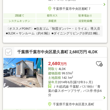
千葉県千葉市中央区都町７
2階建て
都市ガス
駐車場あり
システムキッチン
床暖房
浴室乾燥機
〈オススメPOINT〉■住友ゴム「制震ダンバー・ミライエ」導入済
■3LDK＋サンルーム（約4.5帖）■ダイニングリビングが約22.8帖
の広さ■1階床材には、無垢フローリングを採用■ワイド約3.3ｍの
大型システムキッチンの採用■全居室が６帖以上■広いバルコニー
■ＬＤには、ＴＥＳ式床暖房あり■各居室にクローゼット付■リビ
千葉県千葉市中央区星久喜町 2,680万円 4LDK
ングのコーナー窓からは千葉駅周辺の夜景が綺麗に見れます。▽
ご見学予約「ご内覧予約」は、お気軽にお問い合わせ下さい。
2,680
万円
間取り
4LDK
2
建物面積
99.57m
2
土地面積
142.1m
築年月
2014年6月(築12年3ヶ月)
ＪＲ総武線 千葉駅 バス18分/「青
葉の森スポーツプラザ」バス停 停歩6
分
千葉県千葉市中央区星久喜町