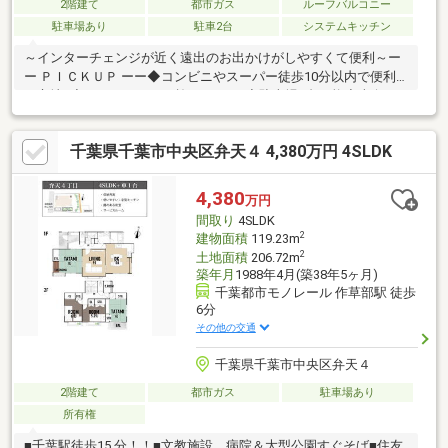
2階建て
都市ガス
ルーフバルコニー
駐車場あり
駐車2台
システムキッチン
～インターチェンジが近く遠出のお出かけがしやすくて便利～ー
ー ＰＩＣＫＵＰ ーー◆コンビニやスーパー徒歩10分以内で便利
な立地♪◆アイディホーム施工の4LDK◆駐車場2台可能◆南向き
の全室2面採光で明るい室内◎◆リビング隣の和室は多様にお使
いいただけます！◆全室収納付き♪ご家族の衣類やお荷物もスッ
千葉県千葉市中央区弁天４ 4,380万円 4SLDK
キリ片付きそうですね！※引き渡しはR9年2月になります利便性と
住環境の良さをバランス良く両立した立地が魅力。ご自身好みの
リフォームベースとしての活用や、初めてのマイホームにもおす
4,380
万円
すめです！ぜひ一度、周辺環境と合わせてご見学ください。
間取り
4SLDK
2
建物面積
119.23m
2
土地面積
206.72m
築年月
1988年4月(築38年5ヶ月)
千葉都市モノレール 作草部駅 徒歩
6分
その他の交通
千葉県千葉市中央区弁天４
2階建て
都市ガス
駐車場あり
所有権
■千葉駅徒歩15 分！！■文教施設、病院＆大型公園すぐそば■住友