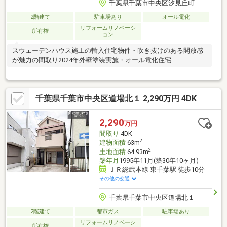
千葉県千葉市中央区汐見丘町
2階建て
駐車場あり
オール電化
リフォームリノベーシ
所有権
ョン
スウェーデンハウス施工の輸入住宅物件・吹き抜けのある開放感
が魅力の間取り2024年外壁塗装実施・オール電化住宅
千葉県千葉市中央区道場北１ 2,290万円 4DK
2,290
万円
間取り
4DK
2
建物面積
63m
2
土地面積
64.93m
築年月
1995年11月(築30年10ヶ月)
ＪＲ総武本線 東千葉駅 徒歩10分
その他の交通
千葉県千葉市中央区道場北１
2階建て
都市ガス
駐車場あり
リフォームリノベーシ
所有権