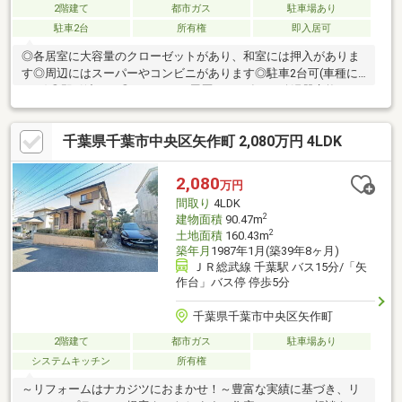
2階建て
都市ガス
駐車場あり
駐車2台
所有権
即入居可
◎各居室に大容量のクローゼットがあり、和室には押入がありま
す◎周辺にはスーパーやコンビニがあります◎駐車2台可(車種に
よる)◎即引渡し可◎リフォーム履歴：2025年9月給湯器交換■ ご
希望の住まい探しをお手伝いします ━━━━━・・・物件の詳
細・ご相談はお気軽にお問い合わせください。
千葉県千葉市中央区矢作町 2,080万円 4LDK
2,080
万円
間取り
4LDK
2
建物面積
90.47m
2
土地面積
160.43m
築年月
1987年1月(築39年8ヶ月)
ＪＲ総武線 千葉駅 バス15分/「矢
作台」バス停 停歩5分
千葉県千葉市中央区矢作町
2階建て
都市ガス
駐車場あり
システムキッチン
所有権
～リフォームはナカジツにおまかせ！～豊富な実績に基づき、リ